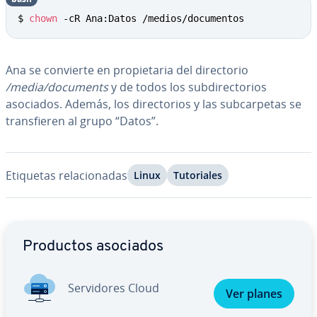
$ 
chown
 -cR Ana:Datos /medios/documentos
Ana se convierte en pro­pie­ta­ria del di­re­c­to­rio
/media/documents
y de todos los su­b­di­re­c­to­rios
asociados. Además, los di­re­c­to­rios y las su­b­ca­r­pe­tas se
tra­n­s­fie­ren al grupo “Datos”.
Etiquetas re­la­cio­na­das
Linux
Tu­to­ria­les
Ir al menú principal
Productos asociados
Se­r­vi­do­res Cloud
Ver planes