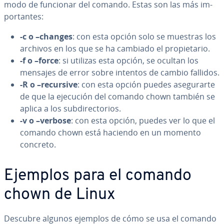
modo de funcionar del comando. Estas son las más im­
po­r­ta­n­tes:
-c o –changes
: con esta opción solo se muestras los
archivos en los que se ha cambiado el pro­pie­ta­rio.
-f o –force
: si utilizas esta opción, se ocultan los
mensajes de error sobre intentos de cambio fallidos.
-R o –recursive
: con esta opción puedes ase­gu­rar­te
de que la ejecución del comando chown también se
aplica a los su­b­di­re­c­to­rios.
-v o –verbose
: con esta opción, puedes ver lo que el
comando chown está haciendo en un momento
concreto.
Ejemplos para el comando
chown de Linux
Descubre algunos ejemplos de cómo se usa el comando