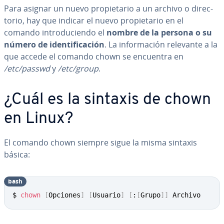
Para asignar un nuevo pro­pie­ta­rio a un archivo o di­re­c­
to­rio, hay que indicar el nuevo pro­pie­ta­rio en el
comando in­tro­du­cie­n­do el
nombre de la persona o su
número de ide­n­ti­fi­ca­ción
. La in­fo­r­ma­ción relevante a la
que accede el comando chown se encuentra en
/etc/passwd
y
/etc/group
.
¿Cuál es la sintaxis de chown
en Linux?
El comando chown siempre sigue la misma sintaxis
básica:
bash
$ 
chown
[
Opciones
]
[
Usuario
]
[
:
[
Grupo
]
]
 Archivo