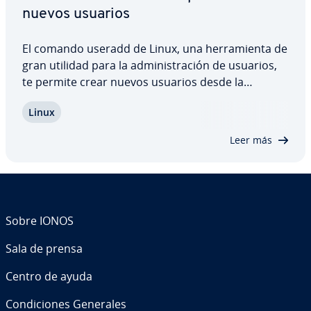
nuevos usuarios
El comando useradd de Linux, una he­rra­mie­n­ta de
gran utilidad para la ad­mi­ni­s­tra­ción de usuarios,
te permite crear nuevos usuarios desde la
terminal. Te vamos a enseñar cómo puedes
Linux
utilizar el comando, así como qué opciones te
ofrece useradd. También te vamos a poner
Leer más
algunos…
Sobre IONOS
Sala de prensa
Centro de ayuda
Co­n­di­cio­nes Generales