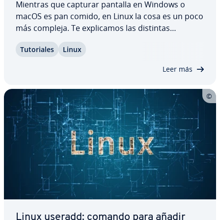
Mientras que capturar pantalla en Windows o
macOS es pan comido, en Linux la cosa es un poco
más compleja. Te ex­pli­ca­mos las distintas
maneras que existen para crear scree­n­shots en
Tu­to­ria­les
Linux
Linux de manera rápida y pro­fe­sio­nal, y te
hablamos de las he­rra­mie­n­tas que tienes a tu di­s­
Leer más
po­si­ción…
Linux useradd: comando para añadir