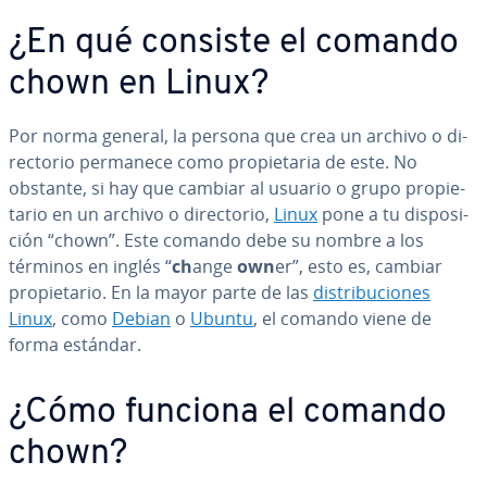
¿En qué consiste el comando
chown en Linux?
Por norma general, la persona que crea un archivo o di­
re­c­to­rio permanece como pro­pie­ta­ria de este. No
obstante, si hay que cambiar al usuario o grupo pro­pie­
ta­rio en un archivo o di­re­c­to­rio,
Linux
pone a tu di­s­po­si­
ción “chown”. Este comando debe su nombre a los
términos en inglés “
ch
ange
own
er”, esto es, cambiar
pro­pie­ta­rio. En la mayor parte de las
di­s­tri­bu­cio­nes
Linux
, como
Debian
o
Ubuntu
, el comando viene de
forma estándar.
¿Cómo funciona el comando
chown?