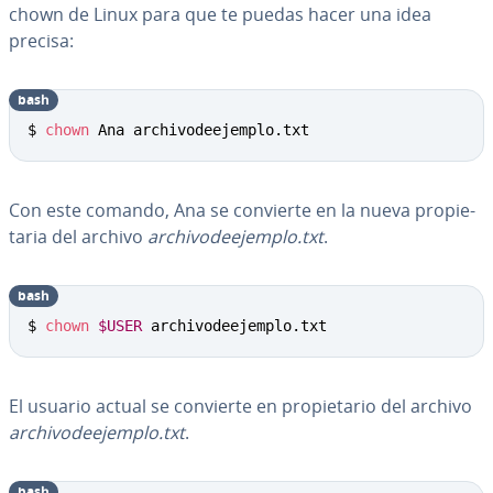
chown de Linux para que te puedas hacer una idea
precisa:
bash
$ 
chown
 Ana archivodeejemplo.txt
Con este comando, Ana se convierte en la nueva pro­pie­
ta­ria del archivo
ar­chi­vo­dee­je­m­plo.txt
.
bash
$ 
chown
$USER
 archivodeejemplo.txt
El usuario actual se convierte en pro­pie­ta­rio del archivo
ar­chi­vo­dee­je­m­plo.txt
.
bash