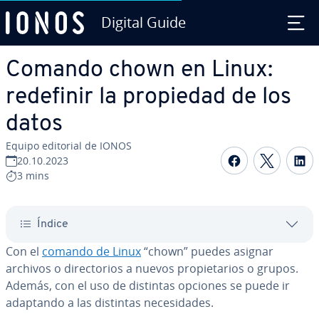
Digital Guide
Saltar al contenido principal
Comando chown en Linux:
redefinir la propiedad de los
datos
Equipo editorial de IONOS
Compartir 
Compar
C
20.10.2023
3 mins
Índice
Con el
comando de Linux
“chown” puedes asignar
archivos o di­re­c­to­rios a nuevos pro­pie­ta­rios o grupos.
Además, con el uso de distintas opciones se puede ir
adaptando a las distintas ne­ce­si­da­des.