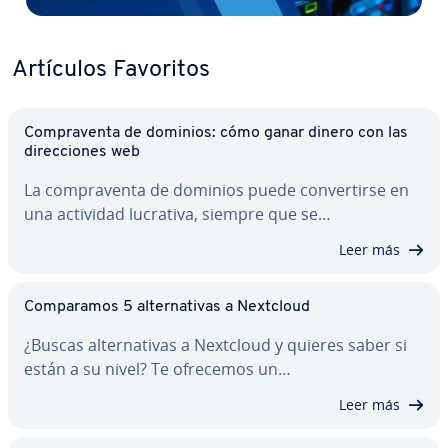
Artículos Favoritos
Co­m­pra­ve­n­ta de dominios: cómo ganar dinero con las
di­re­c­cio­nes web
La co­m­pra­ve­n­ta de dominios puede co­n­ve­r­ti­r­se en
una actividad lucrativa, siempre que se…
Leer más
Co­m­pa­ra­mos 5 al­te­r­na­ti­vas a Nextcloud
¿Buscas al­te­r­na­ti­vas a Nextcloud y quieres saber si
están a su nivel? Te ofrecemos un…
Leer más