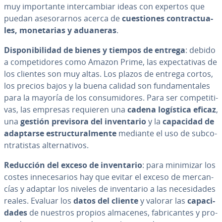
muy im­po­r­ta­n­te in­te­r­ca­m­biar ideas con expertos que
puedan ase­so­rar­nos acerca de
cue­s­tio­nes co­n­tra­c­tua­
les, mo­ne­ta­rias y aduaneras
.
Di­s­po­ni­bi­li­dad de bienes y tiempos de entrega
: debido
a co­m­pe­ti­do­res como Amazon Prime, las ex­pe­c­ta­ti­vas de
los clientes son muy altas. Los plazos de entrega cortos,
los precios bajos y la buena calidad son fu­n­da­me­n­ta­les
para la mayoría de los co­n­su­mi­do­res. Para ser co­m­pe­ti­ti­
vas, las empresas requieren una
cadena logística eficaz
,
una
gestión previsora del in­ve­n­ta­rio
y la
capacidad de
adaptarse es­tru­c­tu­ra­l­me­n­te
mediante el uso de su­b­co­
n­tra­ti­s­tas al­te­r­na­ti­vos.
Reducción del exceso de in­ve­n­ta­rio
: para minimizar los
costes in­ne­ce­sa­rios hay que evitar el exceso de me­r­ca­n­
cías y adaptar los niveles de in­ve­n­ta­rio a las ne­ce­si­da­des
reales. Evaluar los
datos del cliente
y valorar las
ca­pa­ci­
da­des
de nuestros propios almacenes, fa­bri­ca­n­tes y pro­