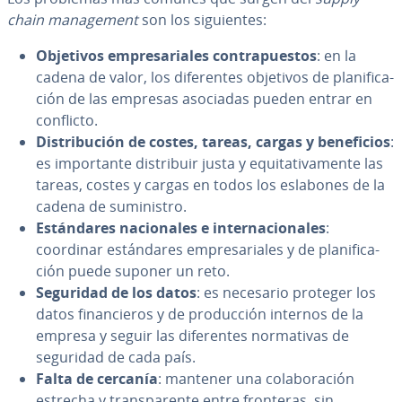
chain ma­na­ge­me­nt
son los si­guie­n­tes:
Objetivos em­pre­sa­ria­les co­n­tra­pue­s­tos
: en la
cadena de valor, los di­fe­re­n­tes objetivos de pla­ni­fi­ca­
ción de las empresas asociadas pueden entrar en
conflicto.
Di­s­tri­bu­ción de costes, tareas, cargas y be­ne­fi­cios
:
es im­po­r­ta­n­te di­s­tri­buir justa y equi­ta­ti­va­me­n­te las
tareas, costes y cargas en todos los eslabones de la
cadena de su­mi­ni­s­tro.
Es­tá­n­da­res na­cio­na­les e in­te­r­na­cio­na­les
:
coordinar es­tá­n­da­res em­pre­sa­ria­les y de pla­ni­fi­ca­
ción puede suponer un reto.
Seguridad de los datos
: es necesario proteger los
datos fi­na­n­cie­ros y de pro­du­c­ción internos de la
empresa y seguir las di­fe­re­n­tes no­r­ma­ti­vas de
seguridad de cada país.
Falta de cercanía
: mantener una co­la­bo­ra­ción
estrecha y tra­n­s­pa­re­n­te entre fronteras, sin