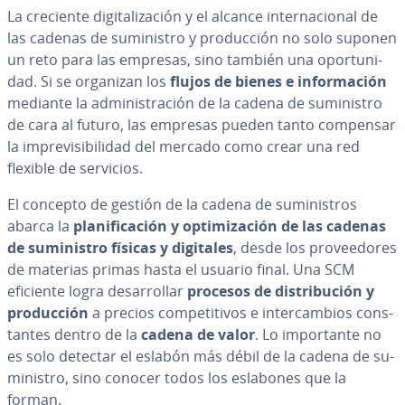
La creciente di­gi­ta­li­za­ción y el alcance in­te­r­na­cio­nal de
las cadenas de su­mi­ni­s­tro y pro­du­c­ción no solo suponen
un reto para las empresas, sino también una opo­r­tu­ni­
dad. Si se organizan los
flujos de bienes e in­fo­r­ma­ción
mediante la ad­mi­ni­s­tra­ción de la cadena de su­mi­ni­s­tro
de cara al futuro, las empresas pueden tanto compensar
la im­pre­vi­si­bi­li­dad del mercado como crear una red
flexible de servicios.
El concepto de gestión de la cadena de su­mi­ni­s­tros
abarca la
pla­ni­fi­ca­ción y op­ti­mi­za­ción de las cadenas
de su­mi­ni­s­tro físicas y digitales
, desde los pro­vee­do­res
de materias primas hasta el usuario final. Una SCM
eficiente logra de­sa­rro­llar
procesos de di­s­tri­bu­ción y
pro­du­c­ción
a precios co­m­pe­ti­ti­vos e in­te­r­ca­m­bios co­n­s­
ta­n­tes dentro de la
cadena de valor
. Lo im­po­r­ta­n­te no
es solo detectar el eslabón más débil de la cadena de su­
mi­ni­s­tro, sino conocer todos los eslabones que la
forman.