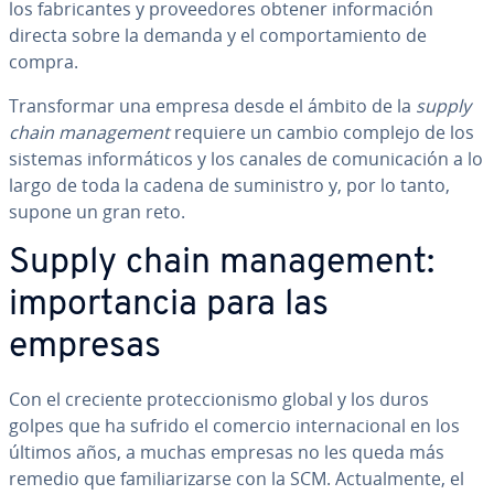
los fa­bri­ca­n­tes y pro­vee­do­res obtener in­fo­r­ma­ción
directa sobre la demanda y el co­m­po­r­ta­mie­n­to de
compra.
Tra­n­s­fo­r­mar una empresa desde el ámbito de la
supply
chain ma­na­ge­me­nt
requiere un cambio complejo de los
sistemas in­fo­r­má­ti­cos y los canales de co­mu­ni­ca­ción a lo
largo de toda la cadena de su­mi­ni­s­tro y, por lo tanto,
supone un gran reto.
Supply chain ma­na­ge­me­nt:
im­po­r­ta­n­cia para las
empresas
Con el creciente pro­te­c­cio­ni­s­mo global y los duros
golpes que ha sufrido el comercio in­te­r­na­cio­nal en los
últimos años, a muchas empresas no les queda más
remedio que fa­mi­lia­ri­zar­se con la SCM. Ac­tua­l­me­n­te, el