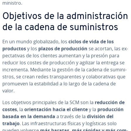
mi­ni­s­tro.
Objetivos de la ad­mi­ni­s­tra­ción
de la cadena de su­mi­ni­s­tros
En un mundo glo­ba­li­za­do, los
ciclos de vida de los
productos
y los
plazos de pro­du­c­ción
se acortan, las ex­
pe­c­ta­ti­vas de los clientes aumentan y la presión para
reducir los costes de pro­du­c­ción y agilizar la entrega se
in­cre­me­n­ta. Mediante la gestión de la cadena de su­mi­ni­
s­tros, se crean redes tra­n­s­pa­re­n­tes y co­la­bo­ra­ti­vas que
promueven la es­ta­bi­li­dad a lo largo de la cadena de
valor.
Los objetivos pri­n­ci­pa­les de la SCM son la
reducción de
costes
, la
orie­n­ta­ción hacia el cliente
y la
pro­du­c­ción
basada en la demanda
a través de la
división del
trabajo
. Las in­frae­s­tru­c­tu­ras físicas y lo­gí­s­ti­cas solo
pueden volverse
más baratas, más rápidas y más co­m­