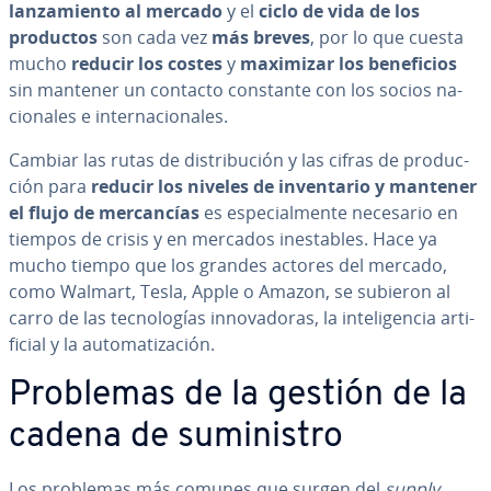
la­n­za­mie­n­to al mercado
y el
ciclo de vida de los
productos
son cada vez
más breves
, por lo que cuesta
mucho
reducir los costes
y
maximizar los be­ne­fi­cios
sin mantener un contacto constante con los socios na­
cio­na­les e in­te­r­na­cio­na­les.
Cambiar las rutas de di­s­tri­bu­ción y las cifras de pro­du­c­
ción para
reducir los niveles de in­ve­n­ta­rio y mantener
el flujo de me­r­ca­n­cías
es es­pe­cia­l­me­n­te necesario en
tiempos de crisis y en mercados ine­s­ta­bles. Hace ya
mucho tiempo que los grandes actores del mercado,
como Walmart, Tesla, Apple o Amazon, se subieron al
carro de las te­c­no­lo­gías in­no­va­do­ras, la in­te­li­ge­n­cia ar­ti­
fi­cial y la au­to­ma­ti­za­ción.
Problemas de la gestión de la
cadena de su­mi­ni­s­tro
Los problemas más comunes que surgen del
supply