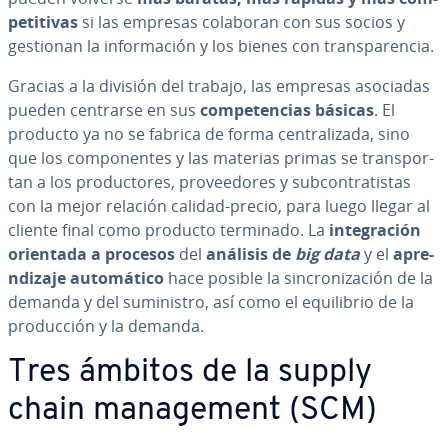
pe­ti­ti­vas
si las empresas colaboran con sus socios y
gestionan la in­fo­r­ma­ción y los bienes con tra­n­s­pa­re­n­cia.
Gracias a la división del trabajo, las empresas asociadas
pueden centrarse en sus
co­m­pe­te­n­cias básicas
. El
producto ya no se fabrica de forma ce­n­tra­li­za­da, sino
que los co­m­po­ne­n­tes y las materias primas se tra­n­s­po­r­
tan a los pro­du­c­to­res, pro­vee­do­res y su­b­co­n­tra­ti­s­tas
con la mejor relación calidad-precio, para luego llegar al
cliente final como producto terminado. La
in­te­gra­ción
orientada a procesos
del
análisis de
big data
y el
apre­
n­di­za­je au­to­má­ti­co
hace posible la si­n­cro­ni­za­ción de la
demanda y del su­mi­ni­s­tro, así como el equi­li­brio de la
pro­du­c­ción y la demanda.
Tres ámbitos de la supply
chain ma­na­ge­me­nt (SCM)