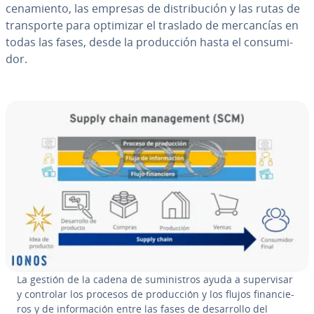
ce­na­mie­n­to, las empresas de di­s­tri­bu­ción y las rutas de
tra­n­s­po­r­te para optimizar el traslado de me­r­ca­n­cías en
todas las fases, desde la pro­du­c­ción hasta el co­n­su­mi­
dor.
La gestión de la cadena de su­mi­ni­s­tros ayuda a su­pe­r­vi­sar
y controlar los procesos de pro­du­c­ción y los flujos fi­na­n­cie­
ros y de in­fo­r­ma­ción entre las fases de de­sa­rro­llo del