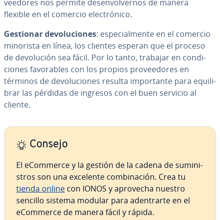
vee­do­res nos permite des­en­vo­l­ve­r­nos de manera
flexible en el comercio ele­c­tró­ni­co.
Gestionar de­vo­lu­cio­nes
: es­pe­cia­l­me­n­te en el comercio
minorista en línea, los clientes esperan que el proceso
de de­vo­lu­ción sea fácil. Por lo tanto, trabajar en co­n­di­
cio­nes fa­vo­ra­bles con los propios pro­vee­do­res en
términos de de­vo­lu­cio­nes resulta im­po­r­ta­n­te para equi­li­
brar las pérdidas de ingresos con el buen servicio al
cliente.
Consejo
El eCommerce y la gestión de la cadena de su­mi­ni­
s­tros son una excelente co­m­bi­na­ción. Crea tu
tienda
online
con IONOS y aprovecha nuestro
sencillo sistema modular para ade­n­trar­te en el
eCommerce de manera fácil y rápida.