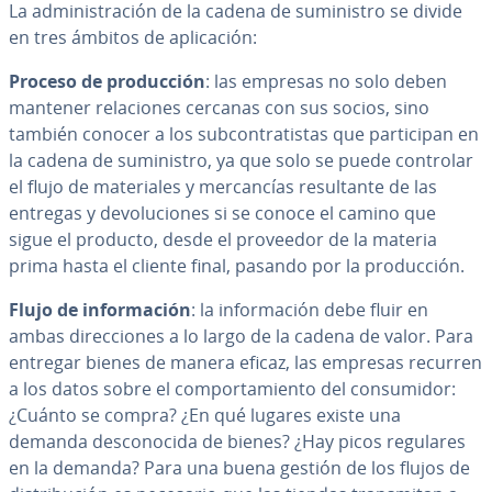
La ad­mi­ni­s­tra­ción de la cadena de su­mi­ni­s­tro se divide
en tres ámbitos de apli­ca­ción:
Proceso de pro­du­c­ción
: las empresas no solo deben
mantener re­la­cio­nes cercanas con sus socios, sino
también conocer a los su­b­co­n­tra­ti­s­tas que pa­r­ti­ci­pan en
la cadena de su­mi­ni­s­tro, ya que solo se puede controlar
el flujo de ma­te­ria­les y me­r­ca­n­cías re­su­l­ta­n­te de las
entregas y de­vo­lu­cio­nes si se conoce el camino que
sigue el producto, desde el proveedor de la materia
prima hasta el cliente final, pasando por la pro­du­c­ción.
Flujo de in­fo­r­ma­ción
: la in­fo­r­ma­ción debe fluir en
ambas di­re­c­cio­nes a lo largo de la cadena de valor. Para
entregar bienes de manera eficaz, las empresas recurren
a los datos sobre el co­m­po­r­ta­mie­n­to del co­n­su­mi­dor:
¿Cuánto se compra? ¿En qué lugares existe una
demanda de­s­co­no­ci­da de bienes? ¿Hay picos regulares
en la demanda? Para una buena gestión de los flujos de