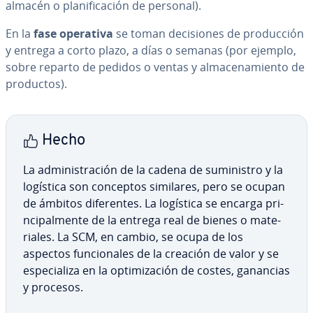
almacén o pla­ni­fi­ca­ción de personal).
En la
fase operativa
se toman de­ci­sio­nes de pro­du­c­ción
y entrega a corto plazo, a días o semanas (por ejemplo,
sobre reparto de pedidos o ventas y al­ma­ce­na­mie­n­to de
productos).
Hecho
La ad­mi­ni­s­tra­ción de la cadena de su­mi­ni­s­tro y la
logística son conceptos similares, pero se ocupan
de ámbitos di­fe­re­n­tes. La logística se encarga pri­
n­ci­pa­l­me­n­te de la entrega real de bienes o ma­te­
ria­les. La SCM, en cambio, se ocupa de los
aspectos fu­n­cio­na­les de la creación de valor y se
es­pe­cia­li­za en la op­ti­mi­za­ción de costes, ganancias
y procesos.