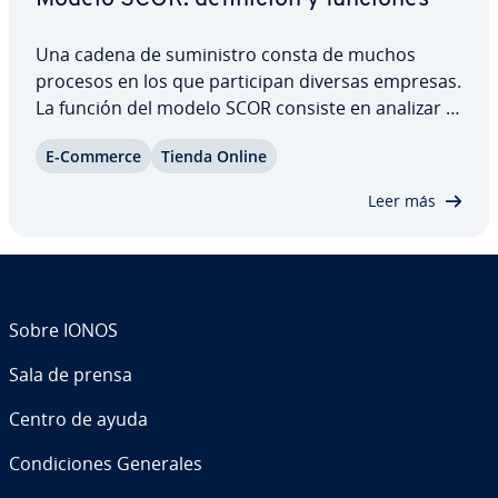
Una cadena de su­mi­ni­s­tro consta de muchos
procesos en los que pa­r­ti­ci­pan diversas empresas.
La función del modelo SCOR consiste en analizar y
es­tru­c­tu­rar los niveles de dichos procesos. SCOR
E-Commerce
Tienda Online
optimiza los procesos em­pre­sa­ria­les a lo largo de
la cadena de valor y sirve como marco…
Leer más
Sobre IONOS
Sala de prensa
Centro de ayuda
Co­n­di­cio­nes Generales