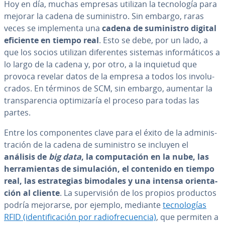
Hoy en día, muchas empresas utilizan la te­c­no­lo­gía para
mejorar la cadena de su­mi­ni­s­tro. Sin embargo, raras
veces se im­ple­me­n­ta una
cadena de su­mi­ni­s­tro digital
eficiente en tiempo real
. Esto se debe, por un lado, a
que los socios utilizan di­fe­re­n­tes sistemas in­fo­r­má­ti­cos a
lo largo de la cadena y, por otro, a la inquietud que
provoca revelar datos de la empresa a todos los in­vo­lu­
cra­dos. En términos de SCM, sin embargo, aumentar la
tra­n­s­pa­re­n­cia op­ti­mi­za­ría el proceso para todas las
partes.
Entre los co­m­po­ne­n­tes clave para el éxito de la ad­mi­ni­s­
tra­ción de la cadena de su­mi­ni­s­tro se incluyen el
análisis de
big data
, la co­mpu­tación en la nube, las
he­rra­mie­n­tas de si­mu­la­ción, el contenido en tiempo
real, las es­tra­te­gias bimodales y una intensa orie­n­ta­
ción al cliente
. La su­pe­r­vi­sión de los propios productos
podría mejorarse, por ejemplo, mediante
te­c­no­lo­gías
RFID (ide­n­ti­fi­ca­ción por ra­dio­fre­cue­n­cia)
, que permiten a