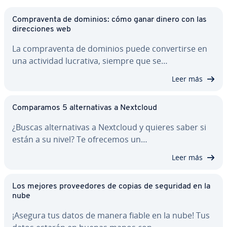
Co­m­pra­ve­n­ta de dominios: cómo ganar dinero con las
di­re­c­cio­nes web
La co­m­pra­ve­n­ta de dominios puede co­n­ve­r­ti­r­se en
una actividad lucrativa, siempre que se…
Leer más
Co­m­pa­ra­mos 5 al­te­r­na­ti­vas a Nextcloud
¿Buscas al­te­r­na­ti­vas a Nextcloud y quieres saber si
están a su nivel? Te ofrecemos un…
Leer más
Los mejores pro­vee­do­res de copias de seguridad en la
nube
¡Asegura tus datos de manera fiable en la nube! Tus