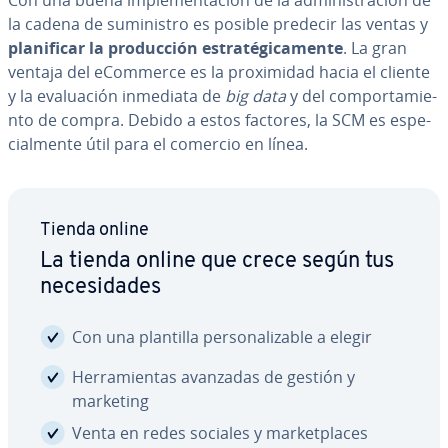
Con una buena im­ple­me­n­ta­ción de la ad­mi­ni­s­tra­ción de
la cadena de su­mi­ni­s­tro es posible predecir las ventas y
pla­ni­fi­car la pro­du­c­ción es­tra­té­gi­ca­me­n­te
. La gran
ventaja del eCommerce es la pro­xi­mi­dad hacia el cliente
y la eva­lua­ción inmediata de
big data
y del co­m­po­r­ta­mie­
n­to de compra. Debido a estos factores, la SCM es es­pe­
cia­l­me­n­te útil para el comercio en línea.
Tienda online
La tienda online que crece según tus
ne­ce­si­da­des
Con una plantilla pe­r­so­na­li­za­ble a elegir
He­rra­mie­n­tas avanzadas de gestión y
marketing
Venta en redes sociales y ma­r­ke­t­pla­ces