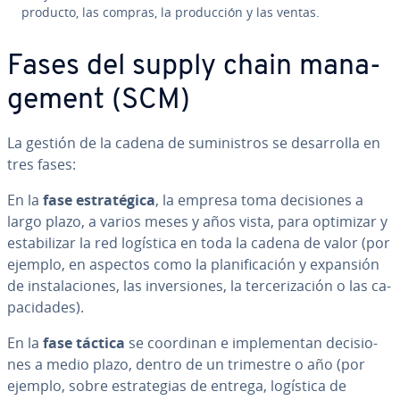
producto, las compras, la pro­du­c­ción y las ventas.
Fases del supply chain ma­na­
ge­me­nt (SCM)
La gestión de la cadena de su­mi­ni­s­tros se de­sa­rro­lla en
tres fases:
En la
fase es­tra­té­gi­ca
, la empresa toma de­ci­sio­nes a
largo plazo, a varios meses y años vista, para optimizar y
es­ta­bi­li­zar la red logística en toda la cadena de valor (por
ejemplo, en aspectos como la pla­ni­fi­ca­ción y expansión
de in­s­ta­la­cio­nes, las in­ve­r­sio­nes, la te­r­ce­ri­za­ción o las ca­
pa­ci­da­des).
En la
fase táctica
se coordinan e im­ple­me­n­tan de­ci­sio­
nes a medio plazo, dentro de un trimestre o año (por
ejemplo, sobre es­tra­te­gias de entrega, logística de