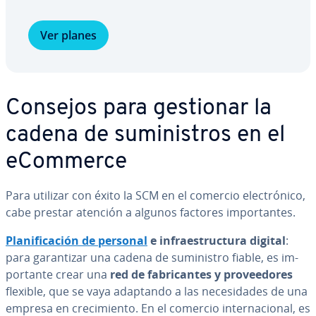
Ver planes
Consejos para gestionar la
cadena de su­mi­ni­s­tros en el
eCommerce
Para utilizar con éxito la SCM en el comercio ele­c­tró­ni­co,
cabe prestar atención a algunos factores im­po­r­ta­n­tes.
Pla­ni­fi­ca­ción de personal
e in­frae­s­tru­c­tu­ra digital
:
para ga­ra­n­ti­zar una cadena de su­mi­ni­s­tro fiable, es im­
po­r­ta­n­te crear una
red de fa­bri­ca­n­tes y pro­vee­do­res
flexible, que se vaya adaptando a las ne­ce­si­da­des de una
empresa en cre­ci­mie­n­to. En el comercio in­te­r­na­cio­nal, es