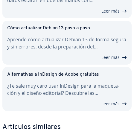
datos estarán en buenas manos con…
Leer más
Cómo ac­tua­li­zar Debian 13 paso a paso
Aprende cómo ac­tua­li­zar Debian 13 de forma segura
y sin errores, desde la pre­pa­ra­ción del…
Leer más
Al­te­r­na­ti­vas a InDesign de Adobe gratuitas
¿Te sale muy caro usar InDesign para la ma­que­ta­
ción y el diseño editorial? Descubre las…
Leer más
Artículos similares