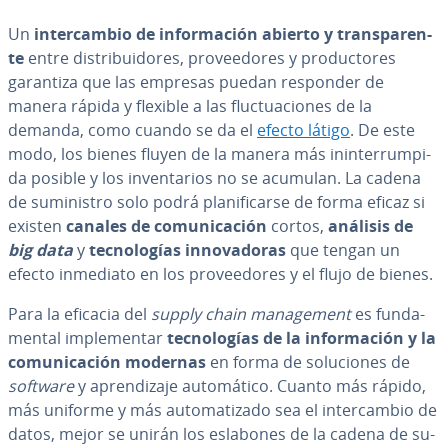
Un
in­te­r­ca­m­bio de in­fo­r­ma­ción abierto y tra­n­s­pa­re­n­
te
entre di­s­tri­bui­do­res, pro­vee­do­res y pro­du­c­to­res
garantiza que las empresas puedan responder de
manera rápida y flexible a las flu­c­tua­cio­nes de la
demanda, como cuando se da el
efecto látigo
. De este
modo, los bienes fluyen de la manera más in­i­n­te­rru­m­pi­
da posible y los in­ve­n­ta­rios no se acumulan. La cadena
de su­mi­ni­s­tro solo podrá pla­ni­fi­car­se de forma eficaz si
existen
canales de co­mu­ni­ca­ción
cortos,
análisis de
big data
y
te­c­no­lo­gías in­no­va­do­ras
que tengan un
efecto inmediato en los pro­vee­do­res y el flujo de bienes.
Para la eficacia del
supply chain ma­na­ge­me­nt
es fu­n­da­
me­n­tal im­ple­me­n­tar
te­c­no­lo­gías de la in­fo­r­ma­ción y la
co­mu­ni­ca­ción modernas
en forma de so­lu­cio­nes de
software
y apre­n­di­za­je au­to­má­ti­co. Cuanto más rápido,
más uniforme y más au­to­ma­ti­za­do sea el in­te­r­ca­m­bio de
datos, mejor se unirán los eslabones de la cadena de su­