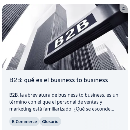
B2B: qué es el business to business
B2B, la abre­via­tu­ra de business to business, es un
término con el que el personal de ventas y
marketing está fa­mi­lia­ri­za­do. ¿Qué se esconde
detrás de este concepto y cómo puede una
E-Commerce
Glosario
empresa B2B llegar a sus clientes co­me­r­cia­les en
potencia? Los cambios que ha traído la…