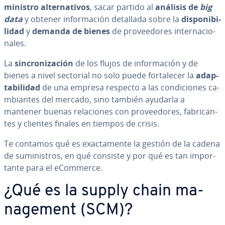
mi­ni­s­tro al­te­r­na­ti­vos
, sacar partido al
análisis de
big
data
y obtener in­fo­r­ma­ción detallada sobre la
di­s­po­ni­bi­
li­dad
y
demanda de bienes
de pro­vee­do­res in­te­r­na­cio­
na­les.
La
si­n­cro­ni­za­ción
de los flujos de in­fo­r­ma­ción y de
bienes a nivel sectorial no solo puede fo­r­ta­le­cer la
ada­p­
ta­bi­li­dad
de una empresa respecto a las co­n­di­cio­nes ca­
m­bia­n­tes del mercado, sino también ayudarla a
mantener buenas re­la­cio­nes con pro­vee­do­res, fa­bri­ca­n­
tes y clientes finales en tiempos de crisis.
Te contamos qué es exac­ta­me­n­te la gestión de la cadena
de su­mi­ni­s­tros, en qué consiste y por qué es tan im­po­r­
ta­n­te para el eCommerce.
¿Qué es la supply chain ma­
na­ge­me­nt (SCM)?