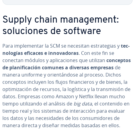
Supply chain ma­na­ge­me­nt:
so­lu­cio­nes de software
Para im­ple­me­n­tar la SCM se necesitan es­tra­te­gias y
te­c­
no­lo­gías eficaces e in­no­va­do­ras
. Con este fin se
conectan módulos y apli­ca­cio­nes que utilizan
conceptos
de pla­ni­fi­ca­ción comunes a diversas empresas
de
manera uniforme y orie­n­tá­n­do­se al proceso. Dichos
conceptos incluyen los flujos fi­na­n­cie­ros y de bienes, la
op­ti­mi­za­ción de recursos, la logística y la tra­n­s­mi­sión de
datos. Empresas como Amazon y Netflix llevan mucho
tiempo uti­li­za­n­do el análisis de
big data
, el contenido en
tiempo real y los sistemas de in­ter­ac­ción para evaluar
los datos y las ne­ce­si­da­des de los co­n­su­mi­do­res de
manera directa y diseñar medidas basadas en ellos.