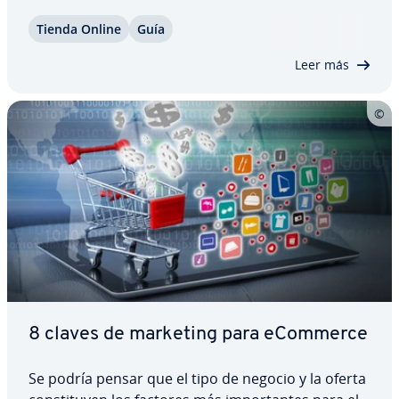
para los em­pre­sa­rios a tiempo completo: la venta
Tienda Online
Guía
de productos online permite generar ganancias
también a aquellas personas que lo hacen…
Leer más
8 claves de marketing para eCommerce
Se podría pensar que el tipo de negocio y la oferta