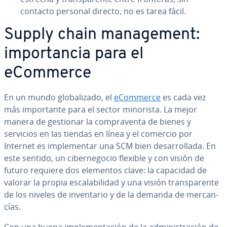
contacto personal directo, no es tarea fácil.
Supply chain ma­na­ge­me­nt:
im­po­r­ta­n­cia para el
eCommerce
En un mundo glo­ba­li­za­do, el
eCommerce
es cada vez
más im­po­r­ta­n­te para el sector minorista. La mejor
manera de gestionar la co­m­pra­ve­n­ta de bienes y
servicios en las tiendas en línea y el comercio por
Internet es im­ple­me­n­tar una SCM bien de­sa­rro­lla­da. En
este sentido, un ci­be­r­ne­go­cio flexible y con visión de
futuro requiere dos elementos clave: la capacidad de
valorar la propia es­ca­la­bi­li­dad y una visión tra­n­s­pa­re­n­te
de los niveles de in­ve­n­ta­rio y de la demanda de me­r­ca­n­
cías.