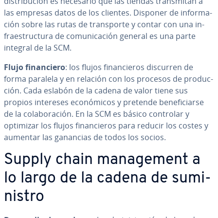
di­s­tri­bu­ción es necesario que las tiendas tra­n­s­mi­tan a
las empresas datos de los clientes. Disponer de in­fo­r­ma­
ción sobre las rutas de tra­n­s­po­r­te y contar con una in­
frae­s­tru­c­tu­ra de co­mu­ni­ca­ción general es una parte
integral de la SCM.
Flujo fi­na­n­cie­ro
: los flujos fi­na­n­cie­ros discurren de
forma paralela y en relación con los procesos de pro­du­c­
ción. Cada eslabón de la cadena de valor tiene sus
propios intereses eco­nó­mi­cos y pretende be­ne­fi­ciar­se
de la co­la­bo­ra­ción. En la SCM es básico controlar y
optimizar los flujos fi­na­n­cie­ros para reducir los costes y
aumentar las ganancias de todos los socios.
Supply chain ma­na­ge­me­nt a
lo largo de la cadena de su­mi­
ni­s­tro