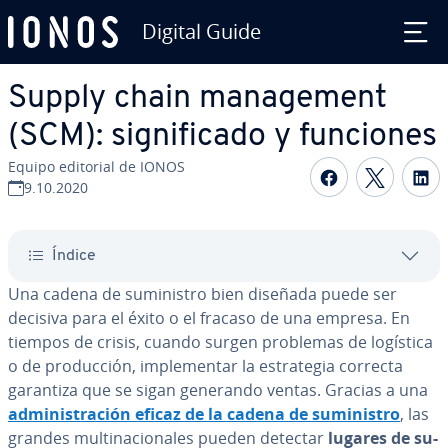
Digital Guide
Saltar al contenido principal
Supply chain ma­na­ge­me­nt
(SCM): si­g­ni­fi­ca­do y funciones
Equipo editorial de IONOS
Compartir 
Compar
C
9.10.2020
Índice
Una cadena de su­mi­ni­s­tro bien diseñada puede ser
decisiva para el éxito o el fracaso de una empresa. En
tiempos de crisis, cuando surgen problemas de logística
o de pro­du­c­ción, im­ple­me­n­tar la es­tra­te­gia correcta
garantiza que se sigan generando ventas. Gracias a una
ad­mi­ni­s­tra­ción eficaz de la cadena de su­mi­ni­s­tro
, las
grandes mu­l­ti­na­cio­na­les pueden detectar
lugares de su­