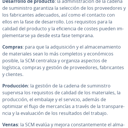
De­sa­rro­llo de producto
: la ad­mi­ni­s­tra­ción de la cadena
de su­mi­ni­s­tro garantiza la selección de los pro­vee­do­res y
los fa­bri­ca­n­tes adecuados, así como el contacto con
ellos en la fase de de­sa­rro­llo. Los re­qui­si­tos para la
calidad del producto y la efi­cie­n­cia de costes pueden im­
ple­me­n­tar­se ya desde esta fase temprana.
Compras
: para que la ad­qui­si­ción y el al­ma­ce­na­mie­n­to
de ma­te­ria­les sean lo más completos y eco­nó­mi­cos
posible, la SCM ce­n­tra­li­za y organiza aspectos de
logística, compras y gestión de pro­vee­do­res, fa­bri­ca­n­tes
y clientes.
Pro­du­c­ción
: la gestión de la cadena de su­mi­ni­s­tro
supervisa los re­qui­si­tos de calidad de los ma­te­ria­les, la
pro­du­c­ción, el embalaje y el servicio, además de
optimizar el flujo de me­r­ca­n­cías a través de la tra­n­s­pa­re­
n­cia y la eva­lua­ción de los re­su­l­ta­dos del trabajo.
Ventas
: la SCM evalúa y mejora co­n­s­ta­n­te­me­n­te el al­ma­