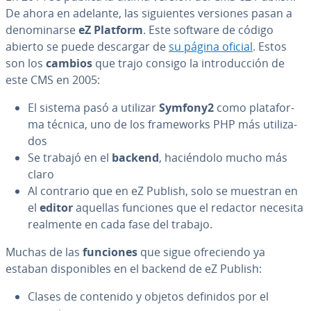
De ahora en adelante, las si­guie­n­tes versiones pasan a
de­no­mi­nar­se
eZ Platform
. Este software de código
abierto se puede descargar de
su página oficial
. Estos
son los
cambios
que trajo consigo la in­tro­du­c­ción de
este CMS en 2005:
El sistema pasó a utilizar
Symfony2
como pla­ta­fo­r­
ma técnica, uno de los fra­me­wo­r­ks PHP más uti­li­za­
dos
Se trabajó en el
backend
, ha­cié­n­do­lo mucho más
claro
Al contrario que en eZ Publish, solo se muestran en
el
editor
aquellas funciones que el redactor necesita
realmente en cada fase del trabajo.
Muchas de las
funciones
que sigue ofre­cie­n­do ya
estaban di­s­po­ni­bles en el backend de eZ Publish:
Clases de contenido y objetos definidos por el