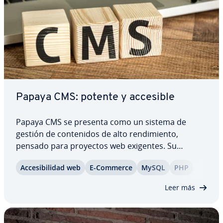
Papaya CMS: potente y accesible
Papaya CMS se presenta como un sistema de
gestión de co­n­te­ni­dos de alto re­n­di­mie­n­to,
pensado para proyectos web exigentes. Su
potencia, fle­xi­bi­li­dad y amplias funciones lo co­n­vie­
Ac­ce­si­bi­li­dad web
E-Commerce
MySQL
PHP
r­ten en una solución es­pe­cia­l­me­n­te in­te­re­sa­n­te
para entornos complejos. Pero ¿está orientado…
Leer más