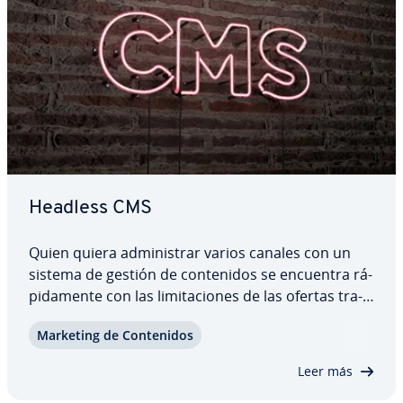
Headless CMS
Quien quiera ad­mi­ni­s­trar varios canales con un
sistema de gestión de co­n­te­ni­dos se encuentra rá­
pi­da­me­n­te con las li­mi­ta­cio­nes de las ofertas tra­
di­cio­na­les. Un CMS clásico ofrece muchas fa­ci­li­da­
Marketing de Co­n­te­ni­dos
des, pero restringe las po­si­bi­li­da­des de diseño.
Por ello, los creadores de contenido…
Leer más