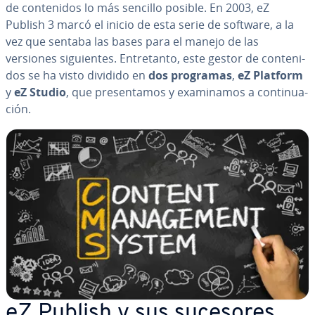
de co­n­te­ni­dos lo más sencillo posible. En 2003, eZ
Publish 3 marcó el inicio de esta serie de software, a la
vez que sentaba las bases para el manejo de las
versiones si­guie­n­tes. En­tre­ta­n­to, este gestor de co­n­te­ni­
dos se ha visto dividido en
dos programas
,
eZ Platform
y
eZ Studio
, que pre­se­n­ta­mos y exa­mi­na­mos a co­n­ti­nua­
ción.
eZ Publish y sus sucesores