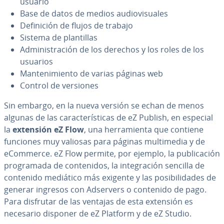
usuario
Base de datos de medios au­dio­vi­sua­les
De­fi­ni­ción de flujos de trabajo
Sistema de pla­n­ti­llas
Ad­mi­ni­s­tra­ción de los derechos y los roles de los
usuarios
Ma­n­te­ni­mie­n­to de varias páginas web
Control de versiones
Sin embargo, en la nueva versión se echan de menos
algunas de las ca­ra­c­te­rí­s­ti­cas de eZ Publish, en especial
la
extensión eZ Flow
, una he­rra­mie­n­ta que contiene
funciones muy valiosas para páginas mu­l­ti­me­dia y de
eCommerce. eZ Flow permite, por ejemplo, la pu­bli­ca­ción
pro­gra­ma­da de co­n­te­ni­dos, la in­te­gra­ción sencilla de
contenido mediático más exigente y las po­si­bi­li­da­des de
generar ingresos con Adservers o contenido de pago.
Para disfrutar de las ventajas de esta extensión es
necesario disponer de eZ Platform y de eZ Studio.