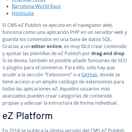
Barcelona World Race
Hootsuite
El CMS eZ Publish se ejecuta en el navegador web,
funciona como una apli­ca­ción PHP en un servidor web y
guarda los co­n­te­ni­dos en una base de datos SQL.
Gracias a un
editor online
, es muy fácil crear contenido
y ajustar las pla­n­ti­llas de eZ Publish por
drag and drop
.
Si se desea, también es posible añadir funciones de SEO
o plugins para eCommerce. Para ello, solo hay que
acudir a la sección “Ex­te­n­sio­ns” o a
GitHub
, donde se
tiene acceso a un amplio catálogo de ex­te­n­sio­nes para
todas las apli­ca­cio­nes eZ. Aquellos usuarios más
avanzados pueden crear ca­te­go­rías de contenido
propias y adecuar la es­tru­c­tu­ra de forma in­di­vi­dual.
eZ Platform
En 2014 se publica la última versión del CMS eZ Publish.