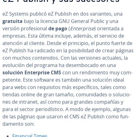
eZ Systems publicó eZ Publish en dos variantes, una
gratuita
bajo la licencia GNU General Public y una
versión pro­fe­sio­nal
de pago
(
En­te­r­pri­se
) orientada a
empresas. Esta última incluye, además, el servicio de
atención al cliente. Desde el principio, el punto fuerte de
eZ Publish ha radicado en la po­si­bi­li­dad de crear páginas
con muchos co­n­te­ni­dos. Con las versiones actuales, la
evolución del programa ha desem­bo­ca­do en una
solución En­te­r­pri­se CMS
con un re­n­di­mie­n­to muy co­m­
pe­te­n­te. Este software es también una solución ideal
para webs con re­qui­si­tos más es­pe­cí­fi­cos, tales como
tiendas online de gran tamaño, co­mu­ni­da­des o so­lu­cio­
nes de intranet, así como para grandes compañías y
para el sector pe­rio­dí­s­ti­co. A modo de ejemplo, algunas
de las páginas que usaron el CMS eZ Publish como fu­n­
da­me­n­to son:
Financial Times