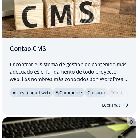
Contao CMS
Encontrar el sistema de gestión de contenido más
adecuado es el fu­n­da­me­n­to de todo proyecto
web. Los nombres más conocidos son WordPress
o TYPO3, pero al margen de estos también existen
Ac­ce­si­bi­li­dad web
E-Commerce
Glosario
Tienda Onlin
otros gestores menos populares que, con una
paleta de fu­n­cio­na­li­da­des quizá no tan extensa,…
Leer más