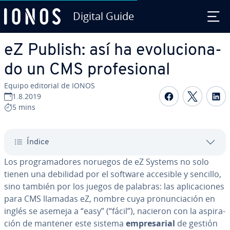
Digital Guide
Saltar al contenido principal
eZ Publish: así ha evo­lu­cio­na­
do un CMS pro­fe­sio­nal
Equipo editorial de IONOS
Compartir 
Compar
C
1.8.2019
5 mins
Índice
Los pro­gra­ma­do­res noruegos de eZ Systems no solo
tienen una debilidad por el software accesible y sencillo,
sino también por los juegos de palabras: las apli­ca­cio­nes
para CMS llamadas eZ, nombre cuya pro­nu­n­cia­ción en
inglés se asemeja a “easy” (“fácil”), nacieron con la as­pi­ra­
ción de mantener este sistema
em­pre­sa­rial
de gestión