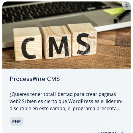
Pro­ce­s­s­Wi­re CMS
¿Quieres tener total libertad para crear páginas
web? Si bien es cierto que WordPress es el líder in­
di­s­cu­ti­ble en este campo, el programa presenta
algunas de­s­ve­n­ta­jas: elevados tiempos de carga,
PHP
mayor pro­ba­bi­li­dad de hackeos, plugins poco
seguros, etc. Por eso, para quienes ya…