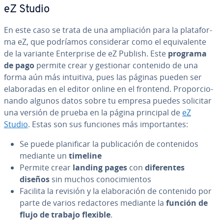
eZ Studio
En este caso se trata de una am­plia­ción para la pla­ta­fo­r­
ma eZ, que podríamos co­n­si­de­rar como el equi­va­le­n­te
de la variante En­te­r­pri­se de eZ Publish. Este
programa
de pago
permite crear y gestionar contenido de una
forma aún más intuitiva, pues las páginas pueden ser
ela­bo­ra­das en el editor online en el frontend. Pro­po­r­cio­
na­n­do algunos datos sobre tu empresa puedes solicitar
una versión de prueba en la página principal de
eZ
Studio
. Estas son sus funciones más im­po­r­ta­n­tes:
Se puede pla­ni­fi­car la pu­bli­ca­ción de co­n­te­ni­dos
mediante un
timeline
Permite crear
landing pages
con
di­fe­re­n­tes
diseños
sin muchos co­no­ci­mie­n­tos
Facilita la revisión y la ela­bo­ra­ción de contenido por
parte de varios re­da­c­to­res mediante la
función de
flujo de trabajo flexible
.