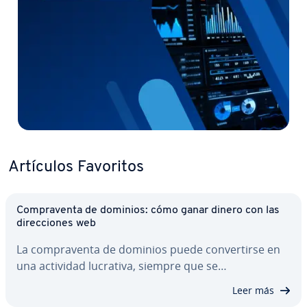
Artículos Favoritos
Co­m­pra­ve­n­ta de dominios: cómo ganar dinero con las
di­re­c­cio­nes web
La co­m­pra­ve­n­ta de dominios puede co­n­ve­r­ti­r­se en
una actividad lucrativa, siempre que se…
Leer más