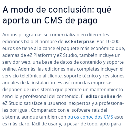
A modo de co­n­clu­sión: qué
aporta un CMS de pago
Ambos programas se co­me­r­cia­li­zan en di­fe­re­n­tes
ediciones bajo el nombre de
eZ En­te­r­pri­se
. Por 10.000
euros se tiene al alcance el paquete más económico que,
además de eZ Platform y eZ Studio, también incluye un
servidor web, una base de datos de contenido y soporte
online. Además, las ediciones más completas incluyen el
servicio te­le­fó­ni­co al cliente, soporte técnico y re­vi­sio­nes
anuales de la in­s­ta­la­ción. Es así como las empresas
disponen de un sistema que permite un ma­n­te­ni­mie­n­to
sencillo y pro­fe­sio­nal del contenido. El
editor online
de
eZ Studio satisface a usuarios in­e­x­pe­r­tos y a pro­fe­sio­na­
les por igual. Comparado con el software raíz del
sistema, aunque también con
otros conocidos CMS
este
es más claro, fácil de usar y, a pesar de todo, apto para