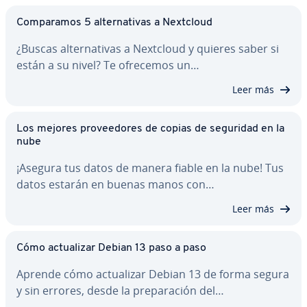
Co­m­pa­ra­mos 5 al­te­r­na­ti­vas a Nextcloud
¿Buscas al­te­r­na­ti­vas a Nextcloud y quieres saber si
están a su nivel? Te ofrecemos un…
Leer más
Los mejores pro­vee­do­res de copias de seguridad en la
nube
¡Asegura tus datos de manera fiable en la nube! Tus
datos estarán en buenas manos con…
Leer más
Cómo ac­tua­li­zar Debian 13 paso a paso
Aprende cómo ac­tua­li­zar Debian 13 de forma segura
y sin errores, desde la pre­pa­ra­ción del…