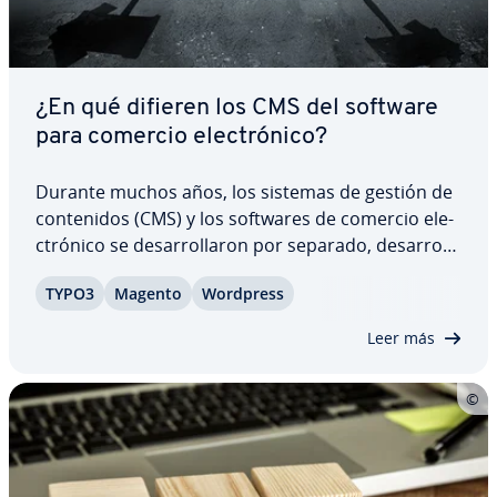
¿En qué difieren los CMS del software
para comercio ele­c­tró­ni­co?
Durante muchos años, los sistemas de gestión de
co­n­te­ni­dos (CMS) y los softwares de comercio ele­
c­tró­ni­co se de­sa­rro­lla­ron por separado, de­sa­rro­
lla­n­do así sus propias fo­r­ta­le­zas. Sin embargo,
TYPO3
Magento
Wordpress
bajo el concepto de “content commerce” se ha
llegado a una fusión en la que, cada vez…
Leer más