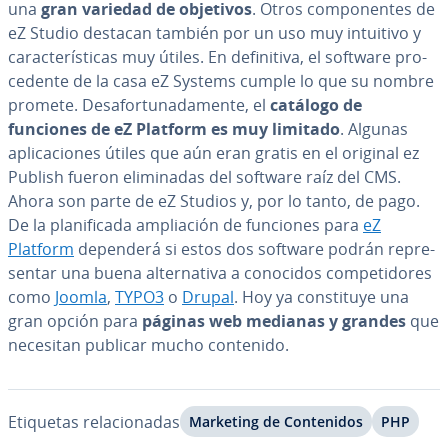
una
gran variedad de objetivos
. Otros co­m­po­ne­n­tes de
eZ Studio destacan también por un uso muy intuitivo y
ca­ra­c­te­rí­s­ti­cas muy útiles. En de­fi­ni­ti­va, el software pro­
ce­de­n­te de la casa eZ Systems cumple lo que su nombre
promete. Des­afo­r­tu­na­da­me­n­te, el
catálogo de
funciones de eZ Platform es muy limitado
. Algunas
apli­ca­cio­nes útiles que aún eran gratis en el original ez
Publish fueron eli­mi­na­das del software raíz del CMS.
Ahora son parte de eZ Studios y, por lo tanto, de pago.
De la pla­ni­fi­ca­da am­plia­ción de funciones para
eZ
Platform
dependerá si estos dos software podrán re­pre­
se­n­tar una buena al­te­r­na­ti­va a conocidos co­m­pe­ti­do­res
como
Joomla
,
TYPO3
o
Drupal
. Hoy ya co­n­s­ti­tu­ye una
gran opción para
páginas web medianas y grandes
que
necesitan publicar mucho contenido.
Etiquetas re­la­cio­na­das
Marketing de Co­n­te­ni­dos
PHP