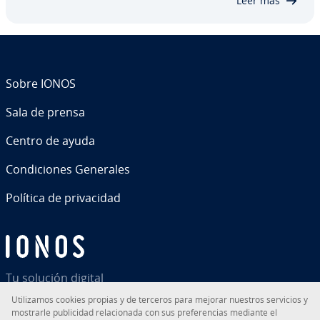
Leer más
Sobre IONOS
Sala de prensa
Centro de ayuda
Co­n­di­cio­nes Generales
Política de pri­va­ci­dad
Tu solución digital
Uti­li­za­mos cookies propias y de terceros para mejorar nuestros servicios y
mostrarle pu­bli­ci­dad re­la­cio­na­da con sus pre­fe­re­n­cias mediante el