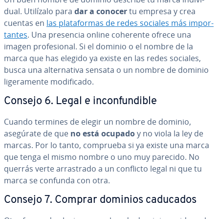
dual. Utilízalo para
dar a conocer
tu empresa y crea
cuentas en
las pla­ta­fo­r­mas de redes sociales más im­po­r­
ta­n­tes
. Una presencia online coherente ofrece una
imagen pro­fe­sio­nal. Si el dominio o el nombre de la
marca que has elegido ya existe en las redes sociales,
busca una al­te­r­na­ti­va sensata o un nombre de dominio
li­ge­ra­me­n­te mo­di­fi­ca­do.
Consejo 6. Legal e in­co­n­fu­n­di­ble
Cuando termines de elegir un nombre de dominio,
asegúrate de que
no está ocupado
y no viola la ley de
marcas. Por lo tanto, comprueba si ya existe una marca
que tenga el mismo nombre o uno muy parecido. No
querrás verte arra­s­tra­do a un conflicto legal ni que tu
marca se confunda con otra.
Consejo 7. Comprar dominios caducados