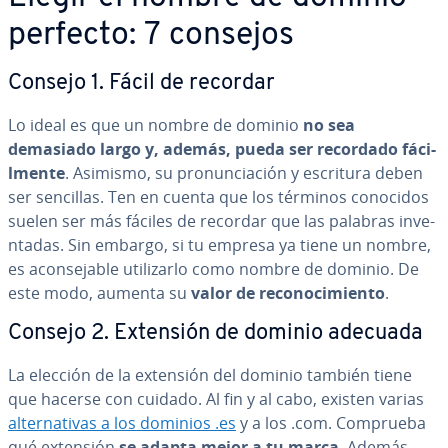
perfecto: 7 consejos
Consejo 1. Fácil de recordar
Lo ideal es que un nombre de dominio
no sea
demasiado largo y, además, pueda ser recordado fá­ci­
l­me­n­te
. Asimismo, su pro­nu­n­cia­ción y escritura deben
ser sencillas. Ten en cuenta que los términos conocidos
suelen ser más fáciles de recordar que las palabras in­ve­
n­ta­das. Sin embargo, si tu empresa ya tiene un nombre,
es aco­n­se­ja­ble uti­li­zar­lo como nombre de dominio. De
este modo, aumenta su
valor de re­co­no­ci­mie­n­to
.
Consejo 2. Extensión de dominio adecuada
La elección de la extensión del dominio también tiene
que hacerse con cuidado. Al fin y al cabo, existen varias
al­te­r­na­ti­vas a los dominios .es
y a los .com. Comprueba
qué extensión
se adapta mejor a tu marca
. Además,