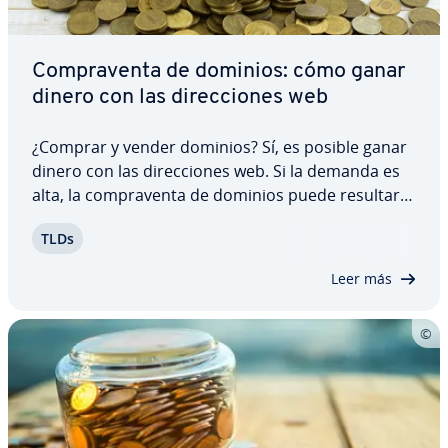
Co­m­pra­ve­n­ta de dominios: cómo ganar
dinero con las di­re­c­cio­nes web
¿Comprar y vender dominios? Sí, es posible ganar
dinero con las di­re­c­cio­nes web. Si la demanda es
alta, la co­m­pra­ve­n­ta de dominios puede resultar
muy lucrativa. Sin embargo, no basta con tener un
TLDs
dominio cua­l­quie­ra y esperar lo mejor, sino que,
para llevar a cabo esta actividad,…
Leer más