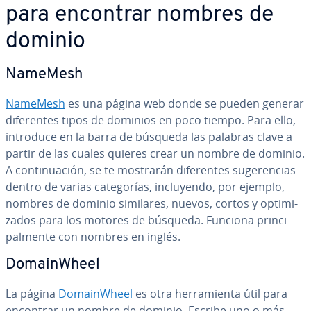
para encontrar nombres de
dominio
NameMesh
NameMesh
es una página web donde se pueden generar
di­fe­re­n­tes tipos de dominios en poco tiempo. Para ello,
introduce en la barra de búsqueda las palabras clave a
partir de las cuales quieres crear un nombre de dominio.
A co­n­ti­nua­ción, se te mostrarán di­fe­re­n­tes su­ge­re­n­cias
dentro de varias ca­te­go­rías, in­clu­ye­n­do, por ejemplo,
nombres de dominio similares, nuevos, cortos y op­ti­mi­
za­dos para los motores de búsqueda. Funciona pri­n­ci­
pa­l­me­n­te con nombres en inglés.
Do­mai­n­Wheel
La página
Do­mai­n­Wheel
es otra he­rra­mie­n­ta útil para
encontrar un nombre de dominio. Escribe uno o más