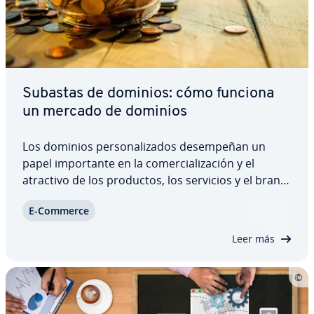
Subastas de dominios: cómo funciona
un mercado de dominios
Los dominios pe­r­so­na­li­za­dos de­sem­pe­ñan un
papel im­po­r­ta­n­te en la co­me­r­cia­li­za­ción y el
atractivo de los productos, los servicios y el brand
building. Puesto que el propio nombre del
E-Commerce
dominio tiene valor, la compra y venta de
dominios ofrece po­si­bi­li­da­des de negocio muy lu­
Leer más
cra­ti­vas.…