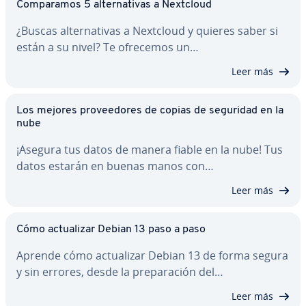
Co­m­pa­ra­mos 5 al­te­r­na­ti­vas a Nextcloud
¿Buscas al­te­r­na­ti­vas a Nextcloud y quieres saber si
están a su nivel? Te ofrecemos un…
Leer más
Los mejores pro­vee­do­res de copias de seguridad en la
nube
¡Asegura tus datos de manera fiable en la nube! Tus
datos estarán en buenas manos con…
Leer más
Cómo ac­tua­li­zar Debian 13 paso a paso
Aprende cómo ac­tua­li­zar Debian 13 de forma segura
y sin errores, desde la pre­pa­ra­ción del…
Leer más