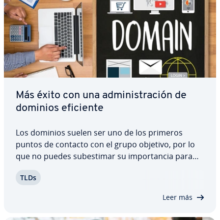
Más éxito con una ad­mi­ni­s­tra­ción de
dominios eficiente
Los dominios suelen ser uno de los primeros
puntos de contacto con el grupo objetivo, por lo
que no puedes su­b­e­s­ti­mar su im­po­r­ta­n­cia para
las páginas web co­r­po­ra­ti­vas, el marketing en línea
TLDs
y el comercio ele­c­tró­ni­co. Una eficiente gestión de
dominios ayuda a organizar y…
Leer más