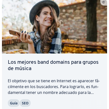
Los mejores band domains para grupos
de música
El objetivo que se tiene en Internet es aparecer fá­
ci­l­me­n­te en los bu­s­ca­do­res. Para lograrlo, es fu­n­
da­me­n­tal tener un nombre adecuado para la
página web y realizar una op­ti­mi­za­ción SEO. Para
Guía
SEO
músicos y bandas, contar con un dominio