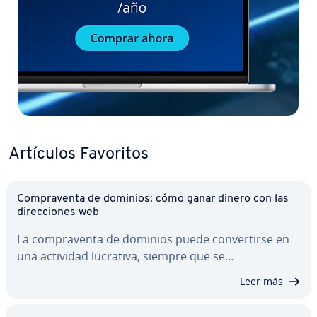
Artículos Favoritos
Co­m­pra­ve­n­ta de dominios: cómo ganar dinero con las
di­re­c­cio­nes web
La co­m­pra­ve­n­ta de dominios puede co­n­ve­r­ti­r­se en
una actividad lucrativa, siempre que se…
Leer más