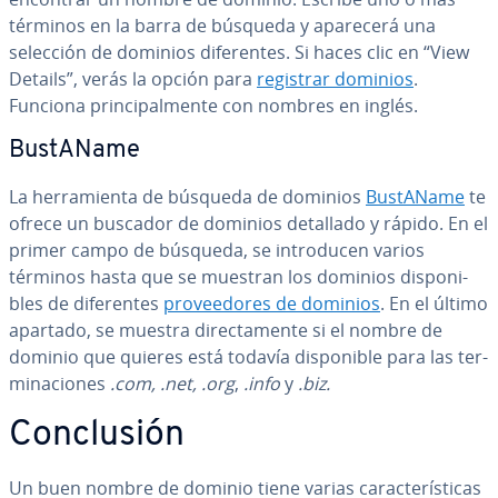
términos en la barra de búsqueda y aparecerá una
selección de dominios di­fe­re­n­tes. Si haces clic en “View
Details”, verás la opción para
registrar dominios
.
Funciona pri­n­ci­pa­l­me­n­te con nombres en inglés.
BustAName
La he­rra­mie­n­ta de búsqueda de dominios
BustAName
te
ofrece un buscador de dominios detallado y rápido. En el
primer campo de búsqueda, se in­tro­du­cen varios
términos hasta que se muestran los dominios di­s­po­ni­
bles de di­fe­re­n­tes
pro­vee­do­res de dominios
. En el último
apartado, se muestra di­re­c­ta­me­n­te si el nombre de
dominio que quieres está todavía di­s­po­ni­ble para las te­r­
mi­na­cio­nes
.com,
.net,
.org
,
.info
y
.biz.
Co­n­clu­sión
Un buen nombre de dominio tiene varias ca­ra­c­te­rí­s­ti­cas