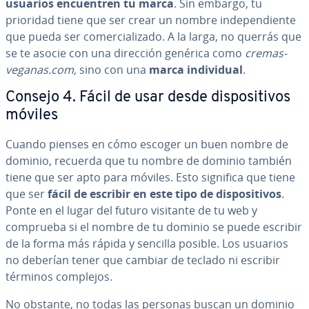
usuarios en­cue­n­tren tu
marca
. Sin embargo, tu
prioridad tiene que ser crear un nombre in­de­pe­n­die­n­te
que pueda ser co­me­r­cia­li­za­do. A la larga, no querrás que
se te asocie con una dirección genérica como
cremas-
veganas.com,
sino con una
marca in­di­vi­dual
.
Consejo 4. Fácil de usar desde di­s­po­si­ti­vos
móviles
Cuando pienses en cómo escoger un buen nombre de
dominio, recuerda que tu nombre de dominio también
tiene que ser apto para móviles. Esto significa que tiene
que ser
fácil de escribir en este tipo de di­s­po­si­ti­vos
.
Ponte en el lugar del futuro visitante de tu web y
comprueba si el nombre de tu dominio se puede escribir
de la forma más rápida y sencilla posible. Los usuarios
no deberían tener que cambiar de teclado ni escribir
términos complejos.
No obstante, no todas las personas buscan un dominio