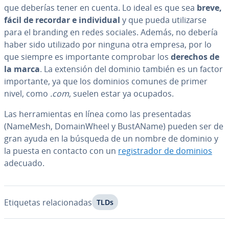
que deberías tener en cuenta. Lo ideal es que sea
breve,
fácil de recordar e in­di­vi­dual
y que pueda uti­li­zar­se
para el branding en redes sociales. Además, no debería
haber sido utilizado por ninguna otra empresa, por lo
que siempre es im­po­r­ta­n­te comprobar los
derechos de
la marca
. La extensión del dominio también es un factor
im­po­r­ta­n­te, ya que los dominios comunes de primer
nivel, como
.com
, suelen estar ya ocupados.
Las he­rra­mie­n­tas en línea como las pre­se­n­ta­das
(NameMesh, Do­mai­n­Wheel y BustAName) pueden ser de
gran ayuda en la búsqueda de un nombre de dominio y
la puesta en contacto con un
re­gi­s­tra­dor de dominios
adecuado.
Etiquetas re­la­cio­na­das
TLDs