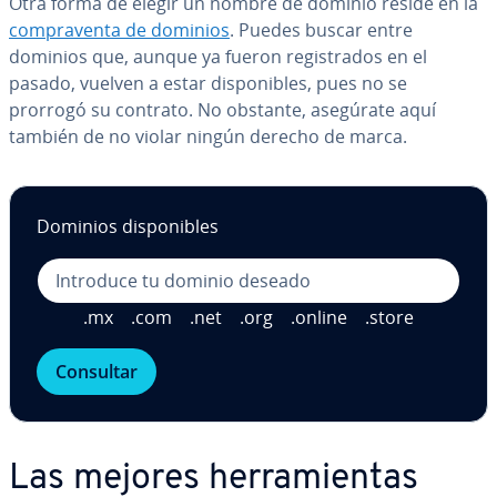
Otra forma de elegir un nombre de dominio reside en la
co­m­pra­ve­n­ta de dominios
. Puedes buscar entre
dominios que, aunque ya fueron re­gi­s­tra­dos en el
pasado, vuelven a estar di­s­po­ni­bles, pues no se
prorrogó su contrato. No obstante, asegúrate aquí
también de no violar ningún derecho de marca.
Dominios di­s­po­ni­bles
.mx
.com
.net
.org
.online
.store
Consultar
Las mejores he­rra­mie­n­tas