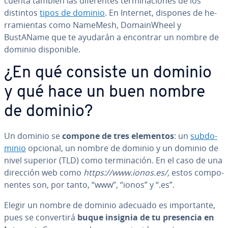
cuenta también las di­fe­re­n­tes te­r­mi­na­cio­nes de los
distintos
tipos de dominio
. En Internet, dispones de he­
rra­mie­n­tas como NameMesh, Do­mai­n­Wheel y
BustAName que te ayudarán a encontrar un nombre de
dominio di­s­po­ni­ble.
¿En qué consiste un dominio
y qué hace un buen nombre
de dominio?
Un dominio se
compone de tres elementos
: un
su­b­do­
mi­nio
opcional, un nombre de dominio y un dominio de
nivel superior (TLD) como te­r­mi­na­ción. En el caso de una
dirección web como
https://www.ionos.es/,
estos co­m­po­
ne­n­tes son, por tanto, “www”, “ionos” y “.es”.
Elegir un nombre de dominio adecuado es im­po­r­ta­n­te,
pues se co­n­ve­r­ti­rá
buque insignia de tu presencia en