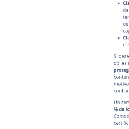
Cl
da
ten
de
co
Cl
el 
Si dese
do, es 
protege
conteni
motivo 
confian
Un servi
% de lo
Comodo)
ce­r­ti­