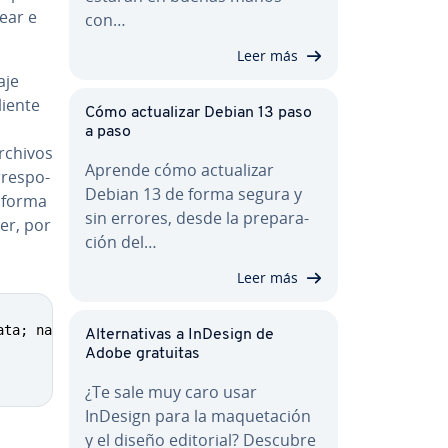
ear e
con…
Leer más
aje
liente
Cómo ac­tua­li­zar Debian 13 paso
a paso
archivos
Aprende cómo ac­tua­li­zar
e­s­po­
Debian 13 de forma segura y
a forma
sin errores, desde la pre­pa­ra­
ser, por
ción del…
Leer más
ta; name=smime.p7m

Al­te­r­na­ti­vas a InDesign de
Adobe gratuitas
¿Te sale muy caro usar
InDesign para la ma­que­ta­ción
y el diseño editorial? Descubre