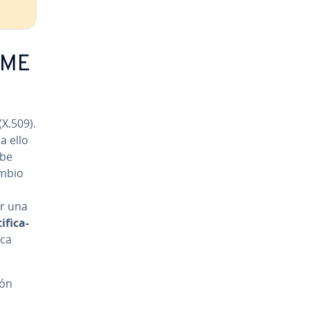
MIME
(X.509).
a ello
ebe
m­bio
or una
­fi­ca­
ica
ión