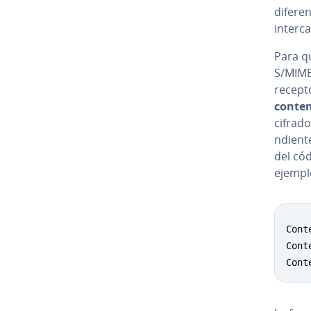
di­fe­re
in­te­r­
Para qu
S/MIME 
recept
conten
cifrado
n­die­n
del cód
ejempl
Cont
Cont
Cont