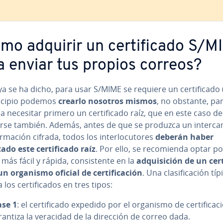
mo adquirir un ce­r­ti­fi­ca­do S/
a enviar tus propios correos?
 se ha dicho, para usar S/MIME se requiere un ce­r­ti­fi­ca­do 
ncipio podemos
crearlo nosotros mismos
, no obstante, par
 necesitar primero un ce­r­ti­fi­ca­do raíz, que en este caso d
se también. Además, antes de que se produzca un in­te­r­ca­
­r­ma­ción cifrada, todos los in­te­r­lo­cu­to­res
deberán haber
do este ce­r­ti­fi­ca­do raíz
. Por ello, se re­co­mie­n­da optar p
ás fácil y rápida, co­n­si­s­te­n­te en la
ad­qui­si­ción de un ce­r­ti
n organismo oficial de ce­r­ti­fi­ca­ción
. Una cla­si­fi­ca­ción típ
 los ce­r­ti­fi­ca­dos en tres tipos:
ase 1
: el ce­r­ti­fi­ca­do expedido por el organismo de ce­r­ti­fi­ca­c
rantiza la veracidad de la dirección de correo dada.