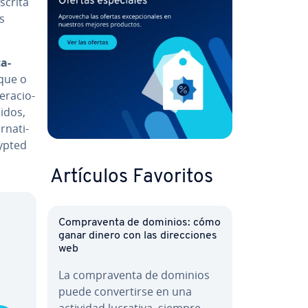
scrita
s
ca­
ique o
­ra­cio­
cidos,
­na­ti­
ypted
Artículos Favoritos
Co­m­pra­ve­n­ta de dominios: cómo
ganar dinero con las di­re­c­cio­nes
web
La co­m­pra­ve­n­ta de dominios
puede co­n­ve­r­ti­r­se en una
actividad lucrativa, siempre