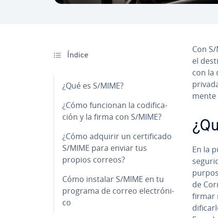
Con S/M
Índice
el de­s
con la 
privada 
¿Qué es S/MIME?
me­n­te
¿Cómo funcionan la co­di­fi­ca­
ción y la firma con S/MIME?
¿Qu
¿Cómo adquirir un ce­r­ti­fi­ca­do
S/MIME para enviar tus
En la pu
propios correos?
segurid
pu­r­po­
Cómo instalar S/MIME en tu
de Cor
programa de correo ele­c­tró­ni­
firmar 
co
di­fi­c