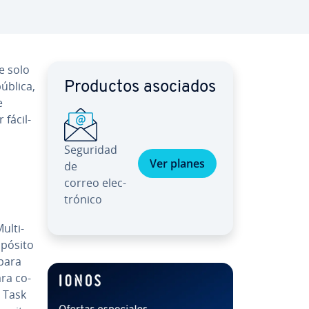
e solo
pública,
Productos asociados
e
fá­ci­l­
Seguridad
Ver planes
de
correo ele­c­
tró­ni­co
­l­ti­
pó­si­to
para
ra co­
g Task