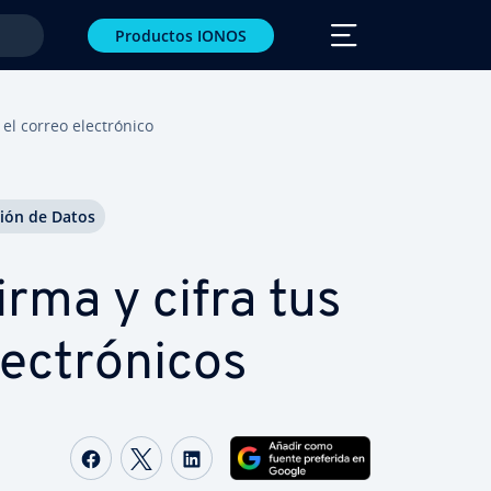
Productos IONOS
correo ele­c­tró­ni­co
­ción de Datos
rma y cifra tus
­c­tró­ni­cos
Compartir Facebook
Compartir Twitter
Compartir LinkedIn