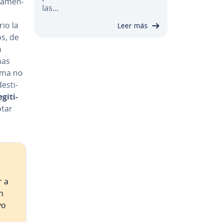
ca­me­n­
las…
rio la
Leer más
os, de
n
has
irma no
­s­ti­
­gi­ti­
otar
r a
n
vo