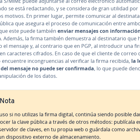
 S/MIME puede ad­ju­n­tar­se al correo ele­c­tró­ni­co au­to­má­ti­
do se está re­da­c­ta­n­do, y se considera de gran utilidad por
s motivos. En primer lugar, permite comunicar al de­s­ti­na­ta­
ública que asegura el proceso de co­mu­ni­ca­ción entre amb
ue este puede también
enviar mensajes con in­fo­r­ma­ció
a
. Además, la firma también demuestra al de­s­ti­na­ta­rio que 
 el mensaje y, al contrario que en PGP, al in­tro­du­cir una f
n ca­ra­c­te­res cifrados. En caso de que el cliente de correo de
io encuentre in­co­n­grue­n­cias al verificar la firma recibida,
la le
del mensaje no puede ser co­n­fi­r­ma­da
, lo que puede den
ni­pu­la­ción de los datos.
Nota
luso si no utilizas la firma digital, continúa siendo posible da
ocer la clave pública a través de otros métodos: publícala e
servidor de claves, en tu propia web o guárdala como archi
n di­s­po­si­ti­vo externo de al­ma­ce­na­mie­n­to.