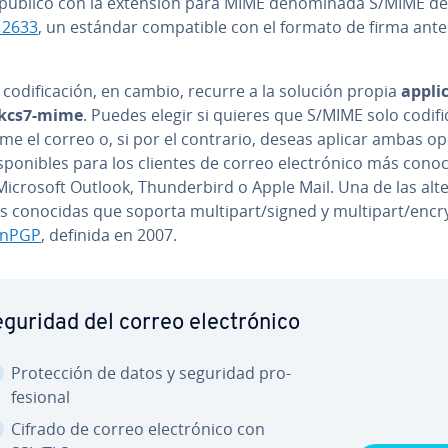
publicó con la extensión para MIME de­no­mi­na­da S/MIME de
 2633
, un estándar co­m­pa­ti­ble con el formato de firma ante
 co­di­fi­ca­ción, en cambio, recurre a la solución propia
ap­pli­
pkcs7-mime
. Puedes elegir si quieres que S/MIME solo codif
rme el correo o, si por el contrario, deseas aplicar ambas ope
­s­po­ni­bles para los clientes de correo ele­c­tró­ni­co más cono
crosoft Outlook, Thu­n­de­r­bi­rd o Apple Mail. Una de las al­te­r
s conocidas que soporta multipart/signed y multipart/encr
nPGP
, definida en 2007.
guridad del correo ele­c­tró­ni­co
Pro­te­c­ción de datos y seguridad pro­
fe­sio­nal
Cifrado de correo ele­c­tró­ni­co con