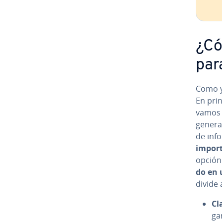
¿Có
par
Como ya
En pri
vamos a
generar
de in­fo
importa
opción m
do en u
divide a
Cl
ga