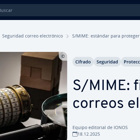
car
Seguridad correo ele­c­tró­ni­co
S/MIME: estándar para proteger el 
Cifrado
Seguridad
Pro­te­c
S/MIME: fi
correos ele
Equipo editorial de IONOS
18.12.2025