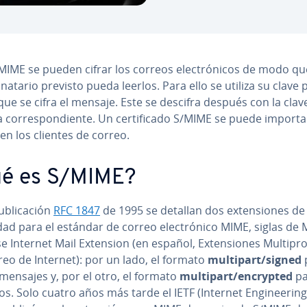
IME se pueden cifrar los correos ele­c­tró­ni­cos de modo qu
­ti­na­ta­rio previsto pueda leerlos. Para ello se utiliza su clave 
que se cifra el mensaje. Este se descifra después con la clav
co­rre­s­po­n­die­n­te. Un ce­r­ti­fi­ca­do S/MIME se puede importar 
 en los clientes de correo.
é es S/MIME?
­bli­ca­ción
RFC 1847
de 1995 se detallan dos ex­te­n­sio­nes de
ad para el estándar de correo ele­c­tró­ni­co MIME, siglas de Mu
se Internet Mail Extension (en español, Ex­te­n­sio­nes Mu­l­ti­pro­
reo de Internet): por un lado, el formato
multipart/signed
mensajes y, por el otro, el formato
multipart/encrypted
pa
ar­los. Solo cuatro años más tarde el IETF (Internet En­gi­nee­ri­n