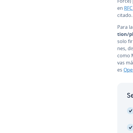
Force) 
en
RFC
citado.
Para la
tion/
solo fi
nes, di
como Mi
vas má
es
Ope
Se