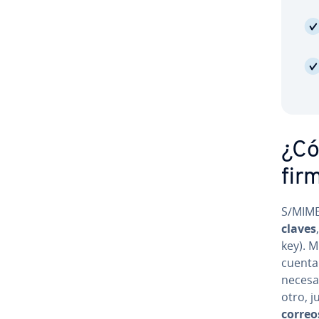
¿Cóm
fir
S/MIME
claves
key). 
cuenta 
necesar
otro, j
correos