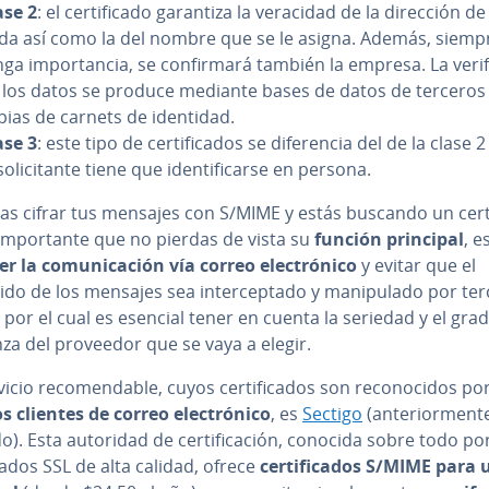
ase 2
: el ce­r­ti­fi­ca­do garantiza la veracidad de la dirección d
da así como la del nombre que se le asigna. Además, siemp
ga im­po­r­ta­n­cia, se co­n­fi­r­ma­rá también la empresa. La ve­ri­f
 los datos se produce mediante bases de datos de terceros
pias de carnets de identidad.
ase 3
: este tipo de ce­r­ti­fi­ca­dos se di­fe­re­n­cia del de la clase
so­li­ci­ta­n­te tiene que ide­n­ti­fi­car­se en persona.
as cifrar tus mensajes con S/MIME y estás buscando un ce­r­ti­
im­po­r­ta­n­te que no pierdas de vista su
función principal
, e
r la co­mu­ni­ca­ción vía correo ele­c­tró­ni­co
y evitar que el
do de los mensajes sea in­te­r­ce­p­ta­do y ma­ni­pu­la­do por te
por el cual es esencial tener en cuenta la seriedad y el gra
za del proveedor que se vaya a elegir.
cio re­co­me­n­da­ble, cuyos ce­r­ti­fi­ca­dos son re­co­no­ci­dos po
s clientes de correo ele­c­tró­ni­co
, es
Sectigo
(an­te­rio­r­me­n­t
. Esta autoridad de ce­r­ti­fi­ca­ción, conocida sobre todo po
fi­ca­dos SSL de alta calidad, ofrece
ce­r­ti­fi­ca­dos S/MIME para 