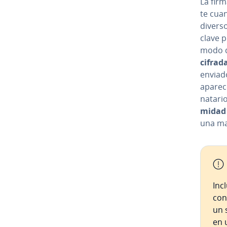
La firma
te cuan
diverso
clave p
modo q
cifrad
enviado
aparece
na­ta­r
mi­dad 
una ma­
Inc
con
un 
en u