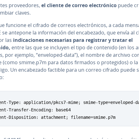
­n­tes pro­vee­do­res,
el cliente de correo ele­c­tró­ni­co
puede cr
ca­m­biar claves.
e funcione el cifrado de correos ele­c­tró­ni­cos, a cada mens
se antepone la in­fo­r­ma­ción del en­ca­be­za­do, que envía al c
or las
in­di­ca­cio­nes ne­ce­sa­rias para registrar y tratar el
ido,
entre las que se incluyen el tipo de contenido (en los 
s, por ejemplo, “enveloped-data”), el nombre de archivo co­rr
­te (como smime.p7m para datos firmados o pro­te­gi­dos) o l
igo. Un en­ca­be­za­do factible para un correo cifrado puede 
o:
ent-Type: application/pkcs7-mime; smime-type=enveloped-da
ent-Transfer-Encoding: base64

ent-Disposition: attachment; filename=smime.p7m