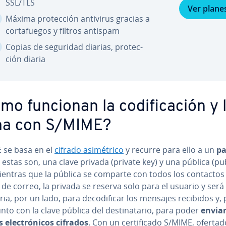
SSL/TLS
Ver plane
Máxima pro­te­c­ción antivirus gracias a
co­r­ta­fue­gos y filtros antispam
Copias de seguridad diarias, pro­te­c­
ción diaria
o funcionan la co­di­fi­ca­ción y 
ma con S/MIME?
 se basa en el
cifrado asi­mé­tri­co
y recurre para ello a un
pa
, estas son, una clave privada (private key) y una pública (pu
Mientras que la pública se comparte con todos los contactos 
de correo, la privada se reserva solo para el usuario y será
ia, por un lado, para de­co­di­fi­car los mensajes recibidos y,
unto con la clave pública del de­s­ti­na­ta­rio, para poder
envia
 ele­c­tró­ni­cos cifrados
. Con un ce­r­ti­fi­ca­do S/MIME, oferta