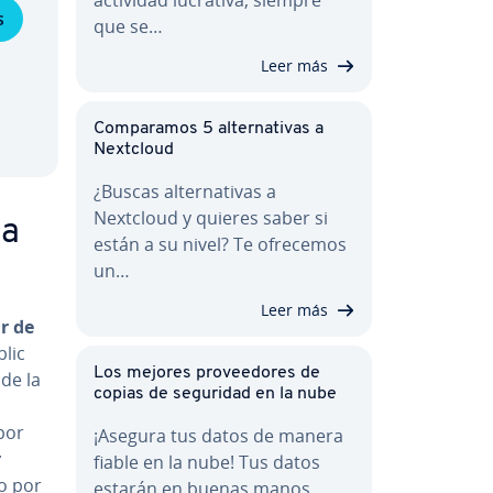
s
que se…
Leer más
Co­m­pa­ra­mos 5 al­te­r­na­ti­vas a
Nextcloud
¿Buscas al­te­r­na­ti­vas a
Nextcloud y quieres saber si
la
están a su nivel? Te ofrecemos
un…
Leer más
r de
blic
Los mejores pro­vee­do­res de
de la
copias de seguridad en la nube
 por
¡Asegura tus datos de manera
r
fiable en la nube! Tus datos
do por
estarán en buenas manos