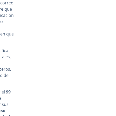
e correo
re que
i­ca­ción
 o
 2 en que
fi­ca­
sta es,
rceros,
do de
r el
99
e
r sus
uso