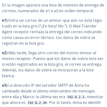
En la imagen aparece una lista de intentos de entrega de
correos, numerados de
e1
a
e5
en orden temporal.
e1)
Entra un correo de un emisor que aún no está re­gi­s­
tra­do en la lista gris (“¿En lista? No.”). El Mail Transfer
Agent receptor rechaza la entrega del correo indicando
como causa un error técnico. Los datos de sobre se
registran en la lista gris.
e2)
Más tarde, llega otro correo del mismo emisor al
mismo receptor. Puesto que los datos de sobre esta vez
sí están re­gi­s­tra­dos en la lista gris, el correo se entrega.
Además, los datos de sobre se in­co­r­po­ran a la lista
blanca.
e3)
La dirección IP del servidor SMTP de Anna ha
cambiado desde el último in­te­r­ca­m­bio de mensajes
entre ella y Marco: la última vez era
, mientras
192.0.2.3
que ahora es
. Por lo tanto, Anna es ide­n­ti­fi­
192.0.2.34