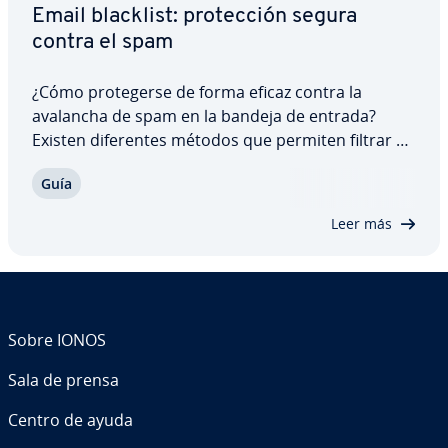
Email blacklist: pro­te­c­ción segura
contra el spam
¿Cómo pro­te­ge­r­se de forma eficaz contra la
avalancha de spam en la bandeja de entrada?
Existen di­fe­re­n­tes métodos que permiten filtrar y
enviar los mensajes dañinos o no deseados a las
Guía
llamadas listas negras. Pero, ¿qué hacer si tu
propia dirección aparece en una email blacklist?…
Leer más
Sobre IONOS
Sala de prensa
Centro de ayuda