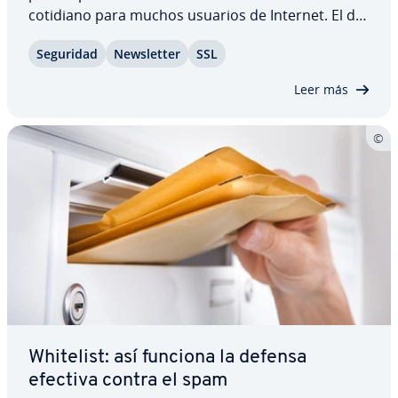
cotidiano para muchos usuarios de Internet. El de­
no­mi­na­do phishing no solo es molesto, sino que,
Seguridad
Ne­w­s­le­t­ter
SSL
cada año, ocasiona daños que derivan en pérdidas
mi­llo­na­rias. Aprende a ide­n­ti­fi­car el correo…
Leer más
Whitelist: así funciona la defensa
efectiva contra el spam