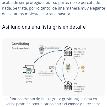
acaba de ser protegido, por su parte, no se percata de
nada. Se trata, por lo tanto, de una manera muy elegante
de evitar los molestos correos basura.
Así funciona una lista gris en detalle
El fu­n­cio­na­mie­n­to de la lista gris o gre­y­li­s­ti­ng se basa en
varios pasos de co­mu­ni­ca­ción entre el emisor y el receptor.