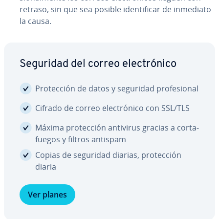
retraso, sin que sea posible ide­n­ti­fi­car de inmediato
la causa.
Seguridad del correo ele­c­tró­ni­co
Pro­te­c­ción de datos y seguridad pro­fe­sio­nal
Cifrado de correo ele­c­tró­ni­co con SSL/TLS
Máxima pro­te­c­ción antivirus gracias a co­r­ta­
fue­gos y filtros antispam
Copias de seguridad diarias, pro­te­c­ción
diaria
Ver planes