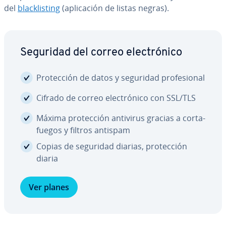
del
bla­c­kli­s­ti­ng
(apli­ca­ción de listas negras).
Seguridad del correo ele­c­tró­ni­co
Pro­te­c­ción de datos y seguridad pro­fe­sio­nal
Cifrado de correo ele­c­tró­ni­co con SSL/TLS
Máxima pro­te­c­ción antivirus gracias a co­r­ta­
fue­gos y filtros antispam
Copias de seguridad diarias, pro­te­c­ción
diaria
Ver planes