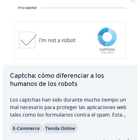
Captcha: cómo di­fe­re­n­ciar a los
humanos de los robots
Los captchas han sido durante mucho tiempo un
mal necesario para proteger las apli­ca­cio­nes web
tales como los fo­r­mu­la­rios contra el spam. Esta
prueba de Turing pública y co­m­ple­ta­me­n­te au­to­
E-Commerce
Tienda Online
má­ti­ca con la que es posible di­fe­re­n­ciar a las
máquinas de las personas detecta las…