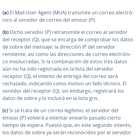
(a)
El Mail User Agent (MUA) transmite un correo ele­c­tró­
ni­co al servidor de correo del emisor (P).
(b)
Dicho servidor (P) re­tra­n­s­mi­te el correo al servidor
del receptor (Q), que se encarga de comprobar los datos
de sobre del mensaje: la dirección IP del servidor
remitente, así como las di­re­c­cio­nes de correo ele­c­tró­ni­
co in­vo­lu­cra­das. Si la co­m­bi­na­ción de estos tres datos
aún no ha sido re­gi­s­tra­da en la lista del servidor
receptor (Q), el intento de entrega del correo será
rechazado, indicando como motivo un fallo técnico. El
servidor del receptor (Q), sin embargo, re­gi­s­tra­rá los
datos de sobre y lo incluirá en la lista gris.
(c)
Si se trata de un correo legítimo, el servidor del
emisor (P) volverá a intentar enviarlo pasado cierto
tiempo de espera. Puesto que, en este segundo intento,
los datos de sobre ya serán re­co­no­ci­dos por el servidor