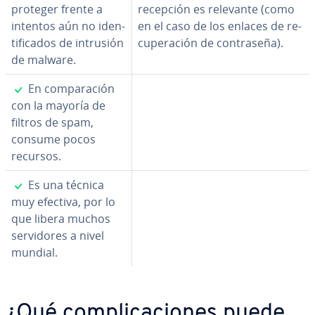
proteger frente a
recepción es relevante (como
intentos aún no ide­n­
en el caso de los enlaces de re­
ti­fi­ca­dos de intrusión
cu­pe­ra­ción de co­n­tra­se­ña).
de malware.
✓
En co­m­pa­ra­ción
con la mayoría de
filtros de spam,
consume pocos
recursos.
✓
Es una técnica
muy efectiva, por lo
que libera muchos
se­r­vi­do­res a nivel
mundial.
¿Qué co­m­pli­ca­cio­nes puede