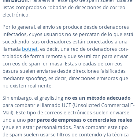
na­li­za­ción
. Para enviar este tipo de spam suelen usarse
listas compradas o robadas de di­re­c­cio­nes de correo
ele­c­tró­ni­co.
Por lo general, el envío se produce desde or­de­na­do­res
in­fe­c­ta­dos, cuyos usuarios no se percatan de lo que está
su­ce­die­n­do: sus or­de­na­do­res están co­ne­c­ta­dos a una
llamada
botnet
, es decir, una red de or­de­na­do­res co­n­
tro­la­dos de forma remota y que se utilizan para enviar
correos de spam en masa. Estas oleadas de correos
basura suelen enviarse desde di­re­c­cio­nes fa­l­si­fi­ca­das
mediante spoofing, es decir, di­re­c­cio­nes emisoras que
no existen realmente.
Sin embargo, el gre­y­li­s­ti­ng
no es un método adecuado
para combatir el llamado UCE (Un­so­li­ci­ted Co­m­me­r­cial E-
Mail). Este tipo de correos ele­c­tró­ni­cos suelen enviarse
uno a uno
por parte de empresas o co­me­r­cia­les reales
y suelen estar pe­r­so­na­li­za­dos. Para combatir este tipo
de spam suelen usarse filtros de contenido y la técnica