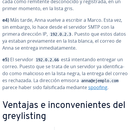
ca­da como remitente de­s­co­no­ci­do y re­gi­s­tra­da, en un
primer momento, en la lista gris.
e4)
Más tarde, Anna vuelve a escribir a Marco. Esta vez,
sin embargo, lo hace desde el servidor SMTP con la
primera dirección IP,
. Puesto que estos datos
192.0.2.3
ya estaban pre­via­me­n­te en la lista blanca, el correo de
Anna se entrega in­me­dia­ta­me­n­te.
e5)
El servidor
está in­te­n­ta­n­do entregar un
192.0.2.66
correo. Puesto que se trata de un servidor ya ide­n­ti­fi­ca­
do como malicioso en la lista negra, la entrega del correo
es rechazada. La dirección emisora
anna@ejemplo.com
parece haber sido fa­l­si­fi­ca­da mediante
spoofing
.
Ventajas e in­co­n­ve­nie­n­tes del
gre­y­li­s­ti­ng