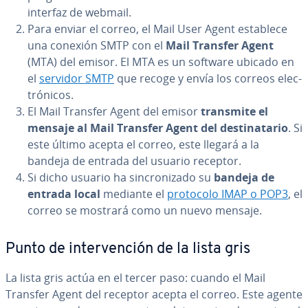
interfaz de webmail.
Para enviar el correo, el Mail User Agent establece
una conexión SMTP con el
Mail Transfer Agent
(MTA) del emisor. El MTA es un software ubicado en
el
servidor SMTP
que recoge y envía los correos ele­c­
tró­ni­cos.
El Mail Transfer Agent del emisor
transmite el
mensaje al Mail Transfer Agent del de­s­ti­na­ta­rio
. Si
este último acepta el correo, este llegará a la
bandeja de entrada del usuario receptor.
Si dicho usuario ha si­n­cro­ni­za­do su
bandeja de
entrada local
mediante el
protocolo IMAP o POP3
, el
correo se mostrará como un nuevo mensaje.
Punto de in­te­r­ve­n­ción de la lista gris
La lista gris actúa en el tercer paso: cuando el Mail
Transfer Agent del receptor acepta el correo. Este agente