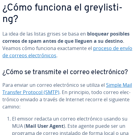
¿Cómo funciona el gre­y­li­s­ti­
ng?
La idea de las listas grises se basa en
bloquear posibles
correos de spam antes de que lleguen a su destino
.
Veamos cómo funciona exac­ta­me­n­te el
proceso de envío
de correos ele­c­tró­ni­cos
.
¿Cómo se transmite el correo ele­c­tró­ni­co?
Para enviar un correo ele­c­tró­ni­co se utiliza el
Simple Mail
Transfer Protocol (SMTP)
. En principio, todo correo ele­c­
tró­ni­co enviado a través de Internet recorre el siguiente
camino:
El emisor redacta un correo ele­c­tró­ni­co usando su
MUA (
Mail User Agent
). Este agente puede ser un
programa de correo instalado de forma local o una