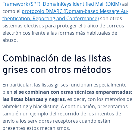
Framework (SPF)
,
Do­mai­n­Ke­ys Ide­n­ti­fied Mail (DKIM)
así
como el
protocolo DMARC (Domain-based Message Au­
the­n­ti­ca­tion, Reporting and Co­n­fo­r­ma­n­ce)
son otros
sistemas efectivos para proteger el tráfico de correos
ele­c­tró­ni­cos frente a las formas más ha­bi­tua­les de
abuso.
Co­m­bi­na­ción de las listas
grises con otros métodos
En pa­r­ti­cu­lar, las listas grises funcionan es­pe­cia­l­me­n­te
bien
si se combinan con otras técnicas em­pa­re­n­ta­das:
las listas blancas y negras
, es decir, con los métodos de
whi­te­li­s­ti­ng y bla­c­kli­s­ti­ng. A co­n­ti­nua­ción, pre­se­n­ta­mos
también un ejemplo del recorrido de los intentos de
envío a los se­r­vi­do­res re­ce­p­to­res cuando están
presentes estos me­ca­ni­s­mos.