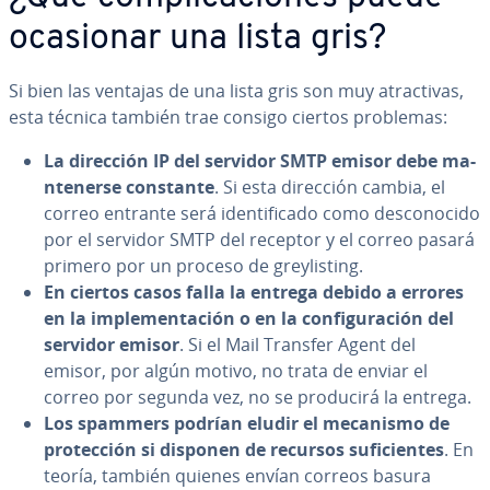
ocasionar una lista gris?
Si bien las ventajas de una lista gris son muy atra­c­ti­vas,
esta técnica también trae consigo ciertos problemas:
La dirección IP del servidor SMTP emisor debe ma­
n­te­ne­r­se constante
. Si esta dirección cambia, el
correo entrante será ide­n­ti­fi­ca­do como de­s­co­no­ci­do
por el servidor SMTP del receptor y el correo pasará
primero por un proceso de gre­y­li­s­ti­ng.
En ciertos casos falla la entrega debido a errores
en la im­ple­me­n­ta­ción o en la co­n­fi­gu­ra­ción del
servidor emisor
. Si el Mail Transfer Agent del
emisor, por algún motivo, no trata de enviar el
correo por segunda vez, no se producirá la entrega.
Los spammers podrían eludir el mecanismo de
pro­te­c­ción si disponen de recursos su­fi­cie­n­tes
. En
teoría, también quienes envían correos basura