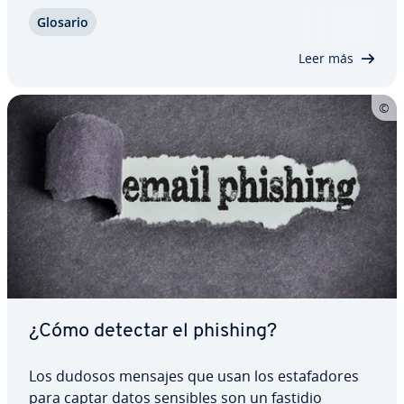
cia­l­me­n­te peligrosa: en el caso del spear phishing,
Glosario
no hay rastro de in­di­ca­do­res típicos como los si­n­
se­n­ti­dos o las faltas de…
Leer más
¿Cómo detectar el phishing?
Los dudosos mensajes que usan los es­ta­fa­do­res
para captar datos sensibles son un fastidio