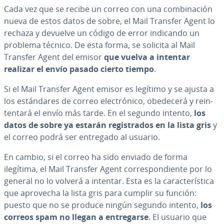
Cada vez que se recibe un correo con una co­m­bi­na­ción
nueva de estos datos de sobre, el Mail Transfer Agent lo
rechaza y devuelve un código de error indicando un
problema técnico. De esta forma, se solicita al Mail
Transfer Agent del emisor
que vuelva a intentar
realizar el envío pasado cierto tiempo
.
Si el Mail Transfer Agent emisor es legítimo y se ajusta a
los es­tá­n­da­res de correo ele­c­tró­ni­co, obedecerá y re­in­
te­n­ta­rá el envío más tarde. En el segundo intento,
los
datos de sobre ya estarán re­gi­s­tra­dos en la lista gris
y
el correo podrá ser entregado al usuario.
En cambio, si el correo ha sido enviado de forma
ilegítima, el Mail Transfer Agent co­rre­s­po­n­die­n­te por lo
general no lo volverá a intentar. Esta es la ca­ra­c­te­rí­s­ti­ca
que aprovecha la lista gris para cumplir su función:
puesto que no se produce ningún segundo intento,
los
correos spam no llegan a en­tre­gar­se
. El usuario que