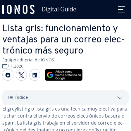
Digital Guide
Saltar al contenido principal
Lista gris: fu­n­cio­na­mie­n­to y
ventajas para un correo ele­c­
tró­ni­co más seguro
Equipo editorial de IONOS
7.1.2026
Compartir Facebook
Compartir Twitter
Compartir LinkedIn
Índice
El gre­y­li­s­ti­ng o lista gris es una técnica muy efectiva para
luchar contra el envío de correos ele­c­tró­ni­cos basura o
spam. La lista gris trabaja en el servidor de correo ele­c­
tró­ni­co del de­s­ti­na­ta­rio y no requiere co­n­fi­gu­ra­ción