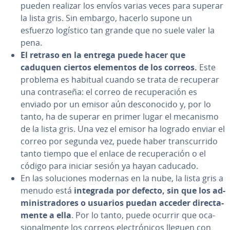
pueden realizar los envíos varias veces para superar
la lista gris. Sin embargo, hacerlo supone un
esfuerzo logístico tan grande que no suele valer la
pena.
El retraso en la entrega puede hacer que
caduquen ciertos elementos de los correos.
Este
problema es habitual cuando se trata de recuperar
una co­n­tra­se­ña: el correo de re­cu­pe­ra­ción es
enviado por un emisor aún de­s­co­no­ci­do y, por lo
tanto, ha de superar en primer lugar el mecanismo
de la lista gris. Una vez el emisor ha logrado enviar el
correo por segunda vez, puede haber tra­n­s­cu­rri­do
tanto tiempo que el enlace de re­cu­pe­ra­ción o el
código para iniciar sesión ya hayan caducado.
En las so­lu­cio­nes modernas en la nube, la lista gris a
menudo está
integrada por defecto, sin que los ad­
mi­ni­s­tra­do­res o usuarios puedan acceder di­re­c­ta­
me­n­te a ella
. Por lo tanto, puede ocurrir que oca­
sio­na­l­me­n­te los correos ele­c­tró­ni­cos lleguen con