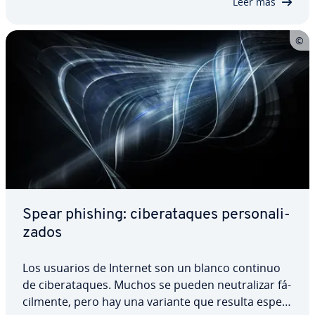
Leer más
Spear phishing: ci­ber­ata­ques pe­r­so­na­li­
za­dos
Los usuarios de Internet son un blanco continuo
de ci­ber­ata­ques. Muchos se pueden neu­tra­li­zar fá­
ci­l­me­n­te, pero hay una variante que resulta es­pe­