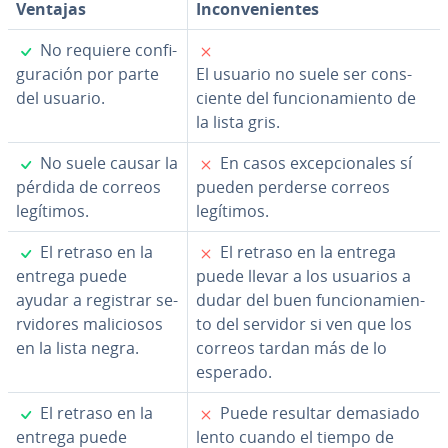
Ventajas
In­co­n­ve­nie­n­tes
✓
✗
No requiere co­n­fi­
gu­ra­ción por parte
El usuario no suele ser co­n­s­
del usuario.
cie­n­te del fu­n­cio­na­mie­n­to de
la lista gris.
✓
✗
No suele causar la
En casos ex­ce­p­cio­na­les sí
pérdida de correos
pueden perderse correos
legítimos.
legítimos.
✓
✗
El retraso en la
El retraso en la entrega
entrega puede
puede llevar a los usuarios a
ayudar a registrar se­
dudar del buen fu­n­cio­na­mie­n­
r­vi­do­res ma­li­cio­sos
to del servidor si ven que los
en la lista negra.
correos tardan más de lo
esperado.
✓
✗
El retraso en la
Puede resultar demasiado
entrega puede
lento cuando el tiempo de