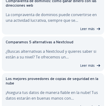
Co­m­pra­ve­n­ta de dominios: cómo ganar dinero con las
di­re­c­cio­nes web
La co­m­pra­ve­n­ta de dominios puede co­n­ve­r­ti­r­se en
una actividad lucrativa, siempre que se…
Leer más
Co­m­pa­ra­mos 5 al­te­r­na­ti­vas a Nextcloud
¿Buscas al­te­r­na­ti­vas a Nextcloud y quieres saber si
están a su nivel? Te ofrecemos un…
Leer más
Los mejores pro­vee­do­res de copias de seguridad en la
nube
¡Asegura tus datos de manera fiable en la nube! Tus
datos estarán en buenas manos con…