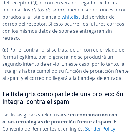
del receptor (Q), el correo será entregado. De forma
opcional, los
datos de sobre
pueden ser entonces in­co­r­
po­ra­dos a la lista blanca o
whitelist
del servidor de
correo del receptor. Si esto ocurre, los futuros correos
con los mismos datos de sobre se en­tre­ga­rán sin
retraso.
(d)
Por el contrario, si se trata de un correo enviado de
forma ilegítima, por lo general no se producirá un
segundo intento de envío. En este caso, por lo tanto, la
lista gris habrá cumplido su función de pro­te­c­ción frente
al spam y el correo no llegará a la bandeja de entrada.
La lista gris como parte de una pro­te­c­ción
integral contra el spam
Las listas grises suelen usarse
en co­m­bi­na­ción con
otras te­c­no­lo­gías de pro­te­c­ción frente al spam
. El
Convenio de Re­mi­te­n­tes o, en inglés,
Sender Policy