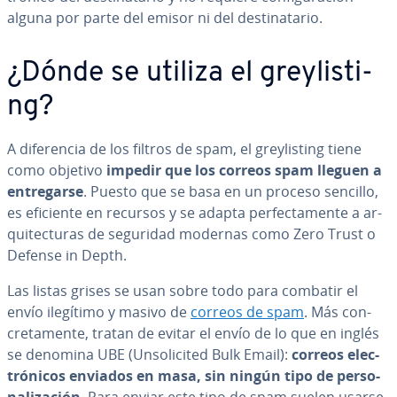
alguna por parte del emisor ni del de­s­ti­na­ta­rio.
¿Dónde se utiliza el gre­y­li­s­ti­
ng?
A di­fe­re­n­cia de los filtros de spam, el gre­y­li­s­ti­ng tiene
como objetivo
impedir que los correos spam lleguen a
en­tre­gar­se
. Puesto que se basa en un proceso sencillo,
es eficiente en recursos y se adapta pe­r­fe­c­ta­me­n­te a ar­
qui­te­c­tu­ras de seguridad modernas como Zero Trust o
Defense in Depth.
Las listas grises se usan sobre todo para combatir el
envío ilegítimo y masivo de
correos de spam
. Más co­n­
cre­ta­me­n­te, tratan de evitar el envío de lo que en inglés
se denomina UBE (Un­so­li­ci­ted Bulk Email):
correos ele­c­
tró­ni­cos enviados en masa, sin ningún tipo de pe­r­so­