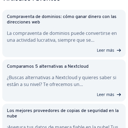
Co­m­pra­ve­n­ta de dominios: cómo ganar dinero con las
di­re­c­cio­nes web
La co­m­pra­ve­n­ta de dominios puede co­n­ve­r­ti­r­se en
una actividad lucrativa, siempre que se…
Leer más
Co­m­pa­ra­mos 5 al­te­r­na­ti­vas a Nextcloud
¿Buscas al­te­r­na­ti­vas a Nextcloud y quieres saber si
están a su nivel? Te ofrecemos un…
Leer más
Los mejores pro­vee­do­res de copias de seguridad en la
nube
¡Asegura tus datos de manera fiable en la nube! Tus