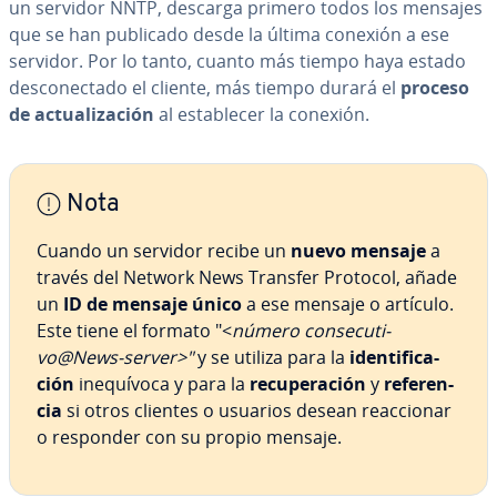
un servidor NNTP, descarga primero todos los mensajes
que se han publicado desde la última conexión a ese
servidor. Por lo tanto, cuanto más tiempo haya estado
de­s­co­ne­c­ta­do el cliente, más tiempo durará el
proceso
de ac­tua­li­za­ción
al es­ta­ble­cer la conexión.
Nota
Cuando un servidor recibe un
nuevo mensaje
a
través del Network News Transfer Protocol, añade
un
ID de mensaje único
a ese mensaje o artículo.
Este tiene el formato "<
número co­n­se­cu­ti­
vo@News-server>"
y se utiliza para la
ide­n­ti­fi­ca­
ción
ine­quí­vo­ca y para la
re­cu­pe­ra­ción
y
re­fe­re­n­
cia
si otros clientes o usuarios desean reac­cio­nar
o responder con su propio mensaje.