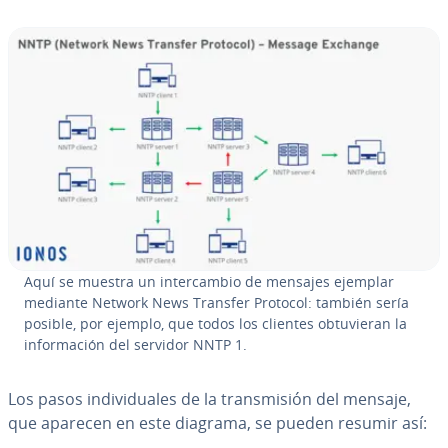
Aquí se muestra un in­te­r­ca­m­bio de mensajes ejemplar
mediante Network News Transfer Protocol: también sería
posible, por ejemplo, que todos los clientes ob­tu­vie­ran la
in­fo­r­ma­ción del servidor NNTP 1.
Los pasos in­di­vi­dua­les de la tra­n­s­mi­sión del mensaje,
que aparecen en este diagrama, se pueden resumir así: