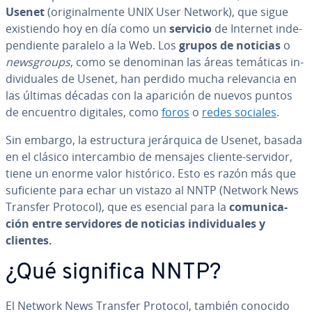
Usenet
(ori­gi­na­l­me­n­te UNIX User Network), que sigue
exi­s­tie­n­do hoy en día como un
servicio
de Internet in­de­
pe­n­die­n­te paralelo a la Web. Los
grupos de noticias
o
ne­w­s­grou­ps
, como se denominan las áreas temáticas in­
di­vi­dua­les de Usenet, han perdido mucha re­le­va­n­cia en
las últimas décadas con la aparición de nuevos puntos
de encuentro digitales, como
foros
o
redes sociales
.
Sin embargo, la es­tru­c­tu­ra je­rá­r­qui­ca de Usenet, basada
en el clásico in­te­r­ca­m­bio de mensajes cliente-servidor,
tiene un enorme valor histórico. Esto es razón más que
su­fi­cie­n­te para echar un vistazo al NNTP (Network News
Transfer Protocol), que es esencial para la
co­mu­ni­ca­
ción entre se­r­vi­do­res de noticias in­di­vi­dua­les y
clientes.
¿Qué significa NNTP?
El Network News Transfer Protocol, también conocido