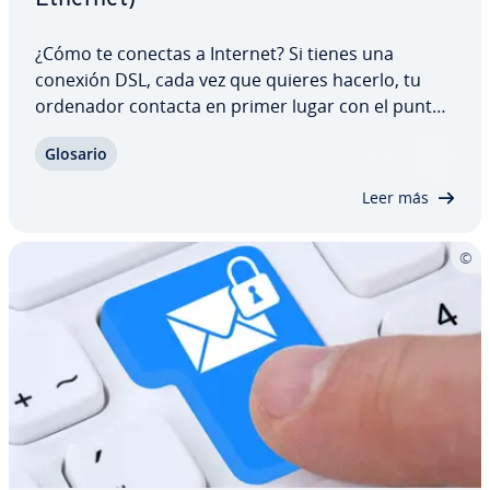
¿Cómo te conectas a Internet? Si tienes una
conexión DSL, cada vez que quieres hacerlo, tu
ordenador contacta en primer lugar con el punto
de in­te­r­co­ne­xión del proveedor de Internet. Desde
Glosario
ese punto se co­m­prue­ban tus derechos de acceso
y se establece la conexión. Para que esto…
Leer más