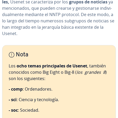
les,
Usenet se ca­ra­c­te­ri­za por los
grupos de noticias
ya
me­n­cio­na­dos, que pueden crearse y ge­s­tio­nar­se in­di­vi­
dua­l­me­n­te mediante el NNTP protocol. De este modo, a
lo largo del tiempo numerosos subgrupos de noticias se
han integrado en la jerarquía básica existente de la
Usenet.
Nota
Los
ocho temas pri­n­ci­pa­les de Usenet
, también
conocidos como Big Eight o Big-8 (
los
grandes 8
)
son los si­guie­n­tes:
- comp
: Or­de­na­do­res.
- sci
: Ciencia y te­c­no­lo­gía.
- soc
: Sociedad.