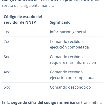
r­pre­ta de la siguiente manera:
Código de estado del
servidor de NNTP
Si­g­ni­fi­ca­do
1xx
In­fo­r­ma­ción general
2xx
Comando recibido,
ejecución co­m­ple­ta­da
3xx
Comando recibido, se
requiere más in­fo­r­ma­ción
4xx
Comando recibido,
ejecución no co­m­ple­ta­da
5xx
Comando de­s­co­no­ci­do
En la
segunda cifra del código numérico
se transmite la