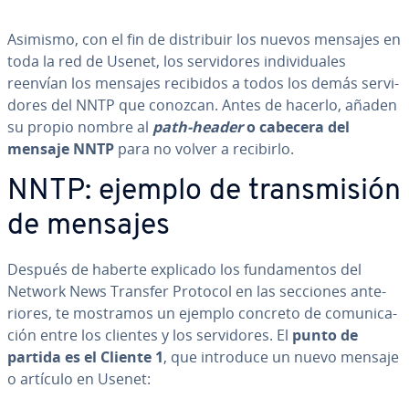
Asimismo, con el fin de di­s­tri­buir los nuevos mensajes en
toda la red de Usenet, los se­r­vi­do­res in­di­vi­dua­les
reenvían los mensajes recibidos a todos los demás se­r­vi­
do­res del NNTP que conozcan. Antes de hacerlo, añaden
su propio nombre al
path-header
o cabecera del
mensaje NNTP
para no volver a recibirlo.
NNTP: ejemplo de tra­n­s­mi­sión
de mensajes
Después de haberte explicado los fu­n­da­me­n­tos del
Network News Transfer Protocol en las secciones an­te­
rio­res, te mostramos un ejemplo concreto de co­mu­ni­ca­
ción entre los clientes y los se­r­vi­do­res. El
punto de
partida es el Cliente 1
, que introduce un nuevo mensaje
o artículo en Usenet: