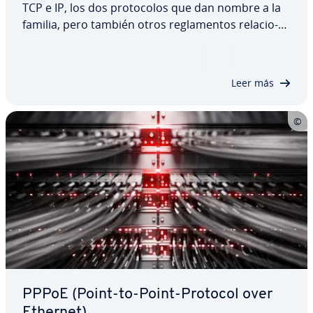
TCP e IP, los dos pro­to­co­los que dan nombre a la
familia, pero también otros re­gla­me­n­tos re­la­cio­
na­dos, sirven para es­ta­ble­cer cómo se debe de­sa­
rro­llar la co­mu­ni­ca­ción por Internet y otras redes.
Los es­tá­n­da­res están tan asentados…
Leer más
PPPoE (Point-to-Point-Protocol over
Ethernet)