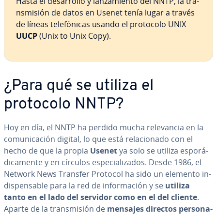
Hasta el de­sa­rro­llo y la­n­za­mie­n­to del NNTP, la tra­
n­s­mi­sión de datos en Usenet tenía lugar a través
de líneas te­le­fó­ni­cas usando el protocolo UNIX
UUCP
(Unix to Unix Copy).
¿Para qué se utiliza el
protocolo NNTP?
Hoy en día, el NNTP ha perdido mucha re­le­va­n­cia en la
co­mu­ni­ca­ción digital, lo que está re­la­cio­na­do con el
hecho de que la propia
Usenet
ya solo se utiliza es­po­rá­
di­ca­me­n­te y en círculos es­pe­cia­li­za­dos. Desde 1986, el
Network News Transfer Protocol ha sido un elemento in­
di­s­pe­n­sa­ble para la red de in­fo­r­ma­ción y se
utiliza
tanto en el lado del servidor como en el del cliente
.
Aparte de la tra­n­s­mi­sión de
mensajes directos pe­r­so­na­