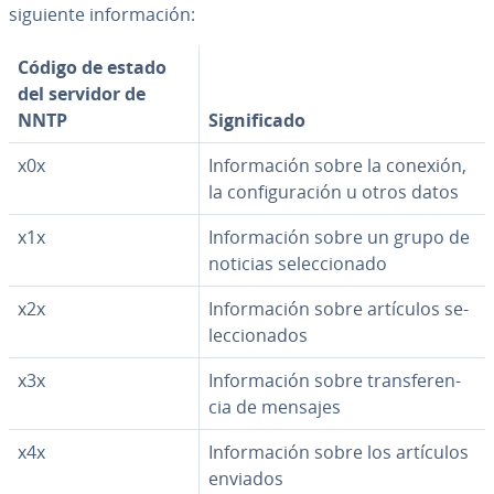
siguiente in­fo­r­ma­ción:
Código de estado
del servidor de
NNTP
Si­g­ni­fi­ca­do
x0x
In­fo­r­ma­ción sobre la conexión,
la co­n­fi­gu­ra­ción u otros datos
x1x
In­fo­r­ma­ción sobre un grupo de
noticias se­le­c­cio­na­do
x2x
In­fo­r­ma­ción sobre artículos se­
le­c­cio­na­dos
x3x
In­fo­r­ma­ción sobre tra­n­s­fe­re­n­
cia de mensajes
x4x
In­fo­r­ma­ción sobre los artículos
enviados