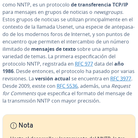
como NNTP, es un protocolo
de tra­n­s­fe­re­n­cia TCP/IP
para mensajes en grupos de noticias o
ne­w­s­grou­ps
.
Estos grupos de noticias se utilizan pri­n­ci­pa­l­me­n­te en el
contexto de la llamada Usenet, una especie de an­te­pa­sa­
do de los modernos foros de Internet, y son puntos de
encuentro que permiten el in­te­r­ca­m­bio de un número
ilimitado de
mensajes de texto
sobre una amplia
variedad de temas. La primera es­pe­ci­fi­ca­ción del
protocolo NNTP, re­gi­s­tra­da en
RFC 977
data del
año
1986
. Desde entonces, el protocolo ha pasado por varias
re­vi­sio­nes. La
versión actual
se encuentra en
RFC 3977
.
Desde 2009, existe con
RFC 5536
, además, una
Request
for Comments
que es­pe­ci­fi­ca el formato del mensaje de
la tra­n­s­mi­sión NNTP con mayor precisión.
Nota