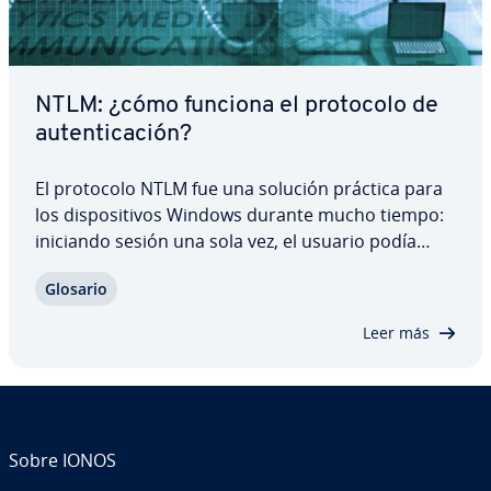
NTLM: ¿cómo funciona el protocolo de
au­te­n­ti­ca­ción?
El protocolo NTLM fue una solución práctica para
los di­s­po­si­ti­vos Windows durante mucho tiempo:
iniciando sesión una sola vez, el usuario podía
acceder a varios servicios de la red. Sin embargo,
Glosario
ac­tua­l­me­n­te este método de au­te­n­ti­ca­ción se
considera inseguro y, por lo tanto, ya no…
Leer más
Sobre IONOS