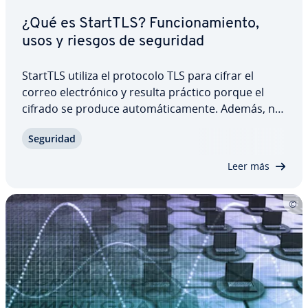
¿Qué es StartTLS? Fu­n­cio­na­mie­n­to,
usos y riesgos de seguridad
StartTLS utiliza el protocolo TLS para cifrar el
correo ele­c­tró­ni­co y resulta práctico porque el
cifrado se produce au­to­má­ti­ca­me­n­te. Además, no
es necesario co­ne­c­tar­se a un puerto es­pe­cí­fi­co, ya
Seguridad
que StartTLS puede in­te­grar­se fá­ci­l­me­n­te en el fu­
n­cio­na­mie­n­to normal. No obstante,…
Leer más