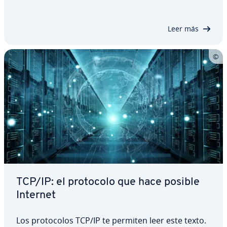
y re­pre­se­n­tan un aspecto muy im­po­r­ta­n­te de
internet. Existen más de 65 000 puertos TCP y…
Leer más
TCP/IP: el protocolo que hace posible
Internet
Los pro­to­co­los TCP/IP te permiten leer este texto.