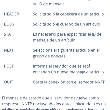
su ID de mensaje
HEADER
Solicita solo la cabecera de un artículo
BODY
Solicita solo el cuerpo de un artículo
STAT
Es necesario para es­pe­ci­fi­car el ID de
mensaje de un artículo
NEXT
Se­le­c­cio­na el siguiente artículo en el
grupo de noticias
POST
Informa al servidor que se está
enviando un nuevo mensaje o artículo
QUIT
Corta la conexión con el servidor NNTP
El mensaje de estado que el servidor devuelve como
respuesta NNTP (in­clu­ye­n­do los datos so­li­ci­ta­dos) es un
código numérico de tres cifras
. La
primera cifra
se in­te­