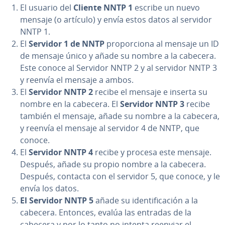
El usuario del
Cliente NNTP 1
escribe un nuevo
mensaje (o artículo) y envía estos datos al servidor
NNTP 1.
El
Servidor 1 de NNTP
pro­po­r­cio­na al mensaje un ID
de mensaje único y añade su nombre a la cabecera.
Este conoce al Servidor NNTP 2 y al servidor NNTP 3
y reenvía el mensaje a ambos.
El
Servidor NNTP 2
recibe el mensaje e inserta su
nombre en la cabecera. El
Servidor NNTP 3
recibe
también el mensaje, añade su nombre a la cabecera,
y reenvía el mensaje al servidor 4 de NNTP, que
conoce.
El
Servidor NNTP 4
recibe y procesa este mensaje.
Después, añade su propio nombre a la cabecera.
Después, contacta con el servidor 5, que conoce, y le
envía los datos.
El Servidor NNTP 5
añade su ide­n­ti­fi­ca­ción a la
cabecera. Entonces, evalúa las entradas de la
cabecera y por lo tanto no intenta reenviar el