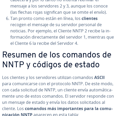
mensaje a los se­r­vi­do­res 2 y 3, aunque los conoce
(las flechas rojas si­g­ni­fi­can que se omite el envío).
Tan pronto como están en línea, los
clientes
recogen el mensaje de su servidor personal de
noticias. Por ejemplo, el Cliente NNTP 2 recibe la in­
fo­r­ma­ción di­re­c­ta­me­n­te del servidor 1, mientras que
el Cliente 6 la recibe del Servidor 4.
Resumen de los comandos de
NNTP y códigos de estado
Los clientes y los se­r­vi­do­res utilizan comandos
ASCII
para co­mu­ni­car­se con el protocolo NNTP. De este modo,
con cada solicitud de NNTP, un cliente envía au­to­má­ti­ca­
me­n­te uno de estos comandos. El servidor responde con
un mensaje de estado y envía los datos so­li­ci­ta­dos al
cliente. Los
comandos más im­po­r­ta­n­tes para la co­mu­
ni­ca­ción NNTP
aparecen en esta tabla: