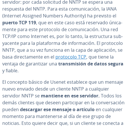
servidor: por cada solicitud de NNTP se espera una
respuesta del NNTP. Para esta co­mu­ni­ca­ción, la IANA
(Internet Assigned Numbers Authority) ha previsto el
puerto TCP 119
, que en este caso está reservado úni­ca­
me­n­te para este protocolo de co­mu­ni­ca­ción. Una red
TCP/IP como Internet es, por lo tanto, la es­tru­c­tu­ra su­b­
ya­ce­n­te para la pla­ta­fo­r­ma de in­fo­r­ma­ción. El protocolo
NNTP, que a su vez funciona en la capa de apli­ca­ción, se
basa di­re­c­ta­me­n­te en el
protocolo TCP
, que tiene la
ventaja de ga­ra­n­ti­zar una
tra­n­s­mi­sión de datos segura
y fiable.
El concepto básico de Usenet establece que un mensaje
nuevo enviado desde un cliente NNTP a cualquier
servidor NNTP se
mantiene en ese servidor.
Todos los
demás clientes que deseen pa­r­ti­ci­par en la co­n­ve­r­sa­ción
pueden
descargar ese mensaje o artículo
en cualquier
momento para ma­n­te­ne­r­se al día de ese grupo de
noticias. Esto quiere decir que, si un cliente se conecta a