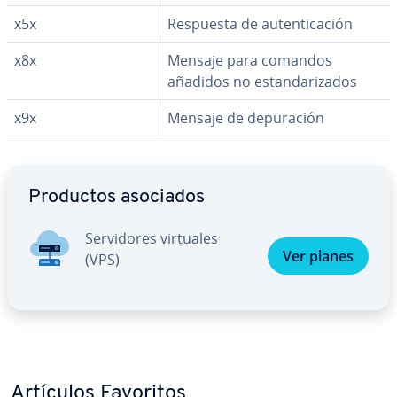
x5x
Respuesta de au­te­n­ti­ca­ción
x8x
Mensaje para comandos
añadidos no es­ta­n­da­ri­za­dos
x9x
Mensaje de de­pu­ra­ción
Ir al menú principal
Productos asociados
Se­r­vi­do­res virtuales
Ver planes
(VPS)
Artículos Favoritos