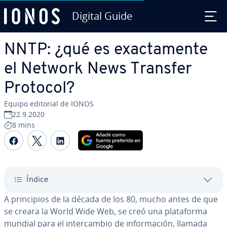
Digital Guide
Saltar al contenido principal
NNTP: ¿qué es exac­ta­me­n­te
el Network News Transfer
Protocol?
Equipo editorial de IONOS
22.9.2020
8 mins
Compartir Facebook
Compartir Twitter
Compartir LinkedIn
Índice
A pri­n­ci­pios de la década de los 80, mucho antes de que
se creara la World Wide Web, se creó una pla­ta­fo­r­ma
mundial para el in­te­r­ca­m­bio de in­fo­r­ma­ción, llamada