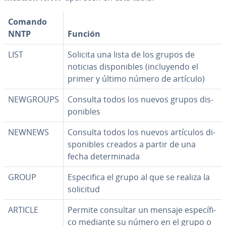
Comando
NNTP
Función
LIST
Solicita una lista de los grupos de
noticias di­s­po­ni­bles (in­clu­ye­n­do el
primer y último número de artículo)
NEWGROUPS
Consulta todos los nuevos grupos di­s­
po­ni­bles
NEWNEWS
Consulta todos los nuevos artículos di­
s­po­ni­bles creados a partir de una
fecha de­te­r­mi­na­da
GROUP
Es­pe­ci­fi­ca el grupo al que se realiza la
solicitud
ARTICLE
Permite consultar un mensaje es­pe­cí­fi­
co mediante su número en el grupo o