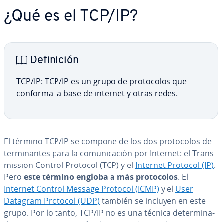
¿Qué es el TCP/IP?
De­fi­ni­ción
TCP/IP: TCP/IP es un grupo de pro­to­co­los que
conforma la base de internet y otras redes.
El término TCP/IP se compone de los dos pro­to­co­los de­
te­r­mi­na­n­tes para la co­mu­ni­ca­ción por Internet: el Tra­n­s­
mi­s­sion Control Protocol (TCP) y el
Internet Protocol (IP)
.
Pero
este término engloba a más pro­to­co­los
. El
Internet Control Message Protocol (ICMP)
y el
User
Datagram Protocol (UDP)
también se incluyen en este
grupo. Por lo tanto, TCP/IP no es una técnica de­te­r­mi­na­