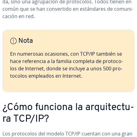
da, sino una agru­pa­ción de pro­to­co­los. Todos tienen en
común que se han co­n­ve­r­ti­do en es­tá­n­da­res de co­mu­ni­
ca­ción en red.
Nota
En numerosas ocasiones, con TCP/IP también se
hace re­fe­re­n­cia a la familia completa de pro­to­co­
los de Internet, donde se incluye a unos 500 pro­
to­co­los empleados en Internet.
¿Cómo funciona la ar­qui­te­c­tu­
ra TCP/IP?
Los pro­to­co­los del modelo TCP/IP cuentan con una gran