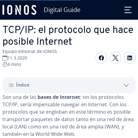
Digital Guide
Saltar al contenido principal
TCP/IP: el protocolo que hace
posible Internet
Equipo editorial de IONOS
Compartir 
Compar
C
11.3.2020
4 mins
Índice
Son una de las
bases de Internet
: sin los pro­to­co­los
TCP/IP, sería im­pe­n­sa­ble navegar en Internet. Con los
pro­to­co­los que se engloban en este término es posible
tra­n­s­po­r­tar paquetes de datos tanto en una red de área
local (LAN) como en una red de área amplia (WAN), y
también en la World Wide Web.