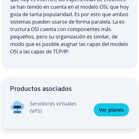
se han tenido en cuenta en el modelo OSI, que hoy
goza de tanta po­pu­la­ri­dad. Es por esto que ambos
sistemas pueden usarse de forma paralela. La es­
tru­c­tu­ra OSI cuenta con co­m­po­ne­n­tes más
pequeños, pero su or­ga­ni­za­ción es similar, de
modo que es posible asignar las capas del modelo
OSI a las capas de TCP/IP.
Ir al menú principal
Productos asociados
Se­r­vi­do­res virtuales
Ver planes
(VPS)