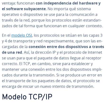
ventaja: funcionan
con in­de­pe­n­de­n­cia del hardware y
el software su­b­ya­ce­n­te
. No importa qué sistema
operativo o di­s­po­si­ti­vo se use para la co­mu­ni­ca­ción a
través de la red, porque los pro­to­co­los están es­ta­n­da­ri­
za­dos de tal forma que funcionan en cualquier contexto.
En el
modelo OSI
, los pro­to­co­los se sitúan en las capas 3
y 4 de tra­n­s­po­r­te y red re­s­pe­c­ti­va­me­n­te, que son las en­
ca­r­ga­das de la
conexión entre dos di­s­po­si­ti­vos a través
de una red
. Así, la dirección IP y el protocolo de Internet
se usan para que el paquete de datos llegue al receptor
correcto. El TCP, en cambio, sirve para es­ta­ble­cer y
mantener una conexión entre los dos di­s­po­si­ti­vos im­pli­
ca­dos durante la tra­n­s­mi­sión. Si se produce un error en
el tra­n­s­po­r­te de los paquetes de datos, el protocolo se
encarga de iniciar un nuevo intento de tra­n­s­mi­sión.
Modelo TCP/IP