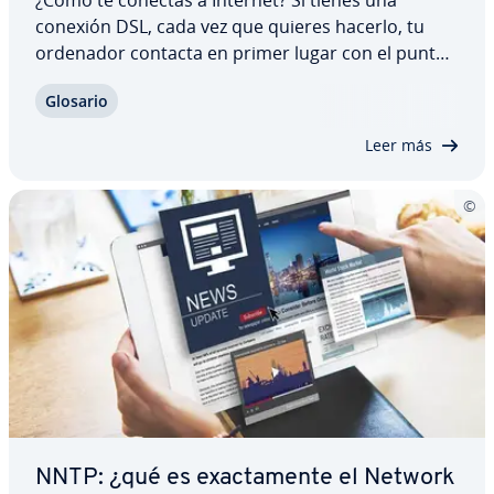
conexión DSL, cada vez que quieres hacerlo, tu
ordenador contacta en primer lugar con el punto
de in­te­r­co­ne­xión del proveedor de Internet. Desde
Glosario
ese punto se co­m­prue­ban tus derechos de acceso
y se establece la conexión. Para que esto…
Leer más
NNTP: ¿qué es exac­ta­me­n­te el Network