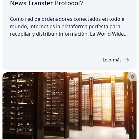
News Transfer Protocol?
Como red de or­de­na­do­res co­ne­c­ta­dos en todo el
mundo, Internet es la pla­ta­fo­r­ma perfecta para
recopilar y di­s­tri­buir in­fo­r­ma­ción. La World Wide
Web, pro­ba­ble­me­n­te el servicio de Internet más
conocido, es prueba feha­cie­n­te de esto. La aún
más antigua Usenet también está basada en…
Leer más