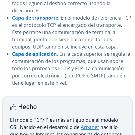
ta­dos lleguen al destino correcto usando la
dirección IP.
Capa de tra­n­s­po­r­te
. En el modelo de re­fe­re­n­cia TCP,
es el protocolo TCP el encargado del tra­n­s­po­r­te.
Este permite una co­mu­ni­ca­ción de terminal a
terminal, por lo que sirve para conectar dos
equipos. UDP también se incluye en esta capa.
Capa de apli­ca­ción
. En la capa superior se regula la
co­mu­ni­ca­ción de los programas, que usan sobre
todo los pro­to­co­los HTTP y FTP. La co­mu­ni­ca­ción
por correo ele­c­tró­ni­co (con POP o SMTP) también
tiene lugar en este nivel.
Hecho
El modelo TCP/IP es más antiguo que el modelo
OSI. Nacido en el de­sa­rro­llo de
Arpanet
hacia lo
que hoy es Internet, las ex­pe­rie­n­cias de entonces