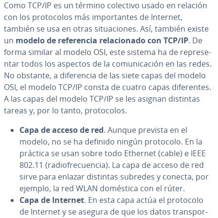
Como TCP/IP es un término colectivo usado en relación
con los pro­to­co­los más im­po­r­ta­n­tes de Internet,
también se usa en otras si­tua­cio­nes. Así, también existe
un
modelo de re­fe­re­n­cia re­la­cio­na­do con TCP/IP
. De
forma similar al modelo OSI, este sistema ha de re­pre­se­
n­tar todos los aspectos de la co­mu­ni­ca­ción en las redes.
No obstante, a di­fe­re­n­cia de las siete capas del modelo
OSI, el modelo TCP/IP consta de cuatro capas di­fe­re­n­tes.
A las capas del modelo TCP/IP se les asignan distintas
tareas y, por lo tanto, pro­to­co­los.
Capa de acceso de red
. Aunque prevista en el
modelo, no se ha definido ningún protocolo. En la
práctica se usan sobre todo Ethernet (cable) e IEEE
802.11 (ra­dio­fre­cue­n­cia). La capa de acceso de red
sirve para enlazar distintas subredes y conecta, por
ejemplo, la red WLAN doméstica con el rúter.
Capa de Internet
. En esta capa actúa el protocolo
de Internet y se asegura de que los datos tra­n­s­po­r­