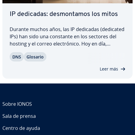
IP dedicadas: de­s­mo­n­ta­mos los mitos
Durante muchos años, las IP dedicadas (dedicated
IPs) han sido una constante en los sectores del
hosting y el correo ele­c­tró­ni­co. Hoy en día,
muchos servicios también ofrecen la po­si­bi­li­dad
DNS
Glosario
de elegir una dirección de IP dedicada para tus
proyectos. Pero ¿es este tipo de dirección…
Leer más
Sobre IONOS
Sala de prensa
Centro de ayuda