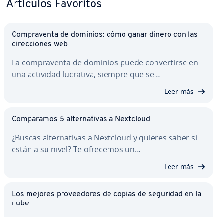
Artículos Favoritos
Co­m­pra­ve­n­ta de dominios: cómo ganar dinero con las
di­re­c­cio­nes web
La co­m­pra­ve­n­ta de dominios puede co­n­ve­r­ti­r­se en
una actividad lucrativa, siempre que se…
Leer más
Co­m­pa­ra­mos 5 al­te­r­na­ti­vas a Nextcloud
¿Buscas al­te­r­na­ti­vas a Nextcloud y quieres saber si
están a su nivel? Te ofrecemos un…
Leer más
Los mejores pro­vee­do­res de copias de seguridad en la
nube