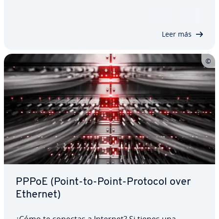
abrir puertas. Estas reciben el nombre de puertos
y re­pre­se­n­tan un aspecto muy im­po­r­ta­n­te de
internet. Existen más de 65 000 puertos TCP y…
Leer más
PPPoE (Point-to-Point-Protocol over
Ethernet)
¿Cómo te conectas a Internet? Si tienes una