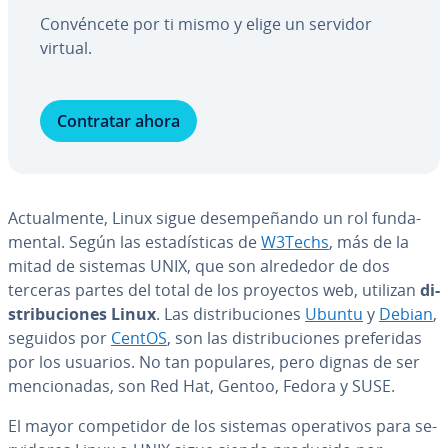
Co­n­vé­n­ce­te por ti mismo y elige un servidor
virtual.
Contratar ahora
Ac­tua­l­me­n­te, Linux sigue de­sem­pe­ña­n­do un rol fu­n­da­
me­n­tal. Según las es­ta­dí­s­ti­cas de
W3Techs
, más de la
mitad de sistemas UNIX, que son alrededor de dos
terceras partes del total de los proyectos web, utilizan
di­
s­tri­bu­cio­nes Linux
. Las di­s­tri­bu­cio­nes
Ubuntu
y
Debian
,
seguidos por
CentOS
, son las di­s­tri­bu­cio­nes pre­fe­ri­das
por los usuarios. No tan populares, pero dignas de ser
me­n­cio­na­das, son Red Hat, Gentoo, Fedora y SUSE.
El mayor co­m­pe­ti­dor de los sistemas ope­ra­ti­vos para se­