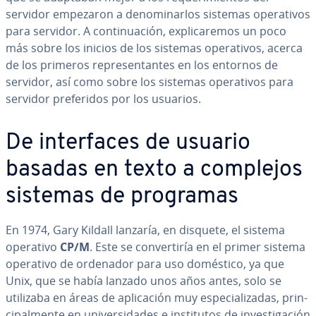
servidor empezaron a de­no­mi­nar­los sistemas ope­ra­ti­vos
para servidor. A co­n­ti­nua­ción, ex­pli­ca­re­mos un poco
más sobre los inicios de los sistemas ope­ra­ti­vos, acerca
de los primeros re­pre­se­n­ta­n­tes en los entornos de
servidor, así como sobre los sistemas ope­ra­ti­vos para
servidor pre­fe­ri­dos por los usuarios.
De in­te­r­fa­ces de usuario
basadas en texto a complejos
sistemas de programas
En 1974, Gary Kildall lanzaría, en disquete, el sistema
operativo
CP/M
. Este se co­n­ve­r­ti­ría en el primer sistema
operativo de ordenador para uso doméstico, ya que
Unix, que se había lanzado unos años antes, solo se
utilizaba en áreas de apli­ca­ción muy es­pe­cia­li­za­das, pri­n­
ci­pa­l­me­n­te en uni­ve­r­si­da­des e in­s­ti­tu­tos de in­ve­s­ti­ga­ción