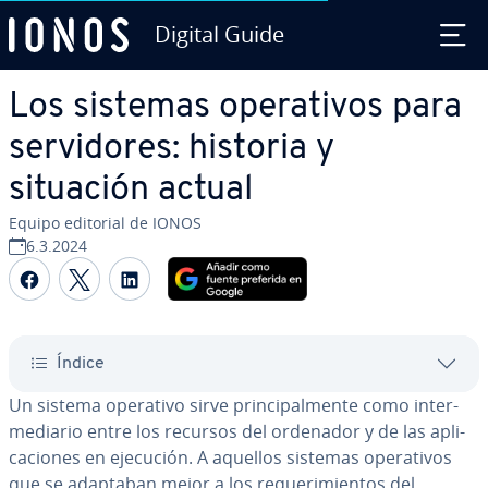
Digital Guide
Saltar al contenido principal
Los sistemas ope­ra­ti­vos para
se­r­vi­do­res: historia y
situación actual
Equipo editorial de IONOS
6.3.2024
Compartir Facebook
Compartir Twitter
Compartir LinkedIn
Índice
Un sistema operativo sirve pri­n­ci­pa­l­me­n­te como in­te­r­
me­dia­rio entre los recursos del ordenador y de las apli­
ca­cio­nes en ejecución. A aquellos sistemas ope­ra­ti­vos
que se adaptaban mejor a los re­que­ri­mie­n­tos del