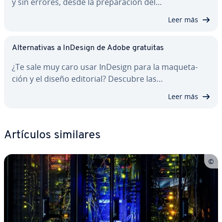
y sin errores, desde la pre­pa­ra­ción del…
Leer más
Al­te­r­na­ti­vas a InDesign de Adobe gratuitas
¿Te sale muy caro usar InDesign para la ma­que­ta­
ción y el diseño editorial? Descubre las…
Leer más
Artículos similares