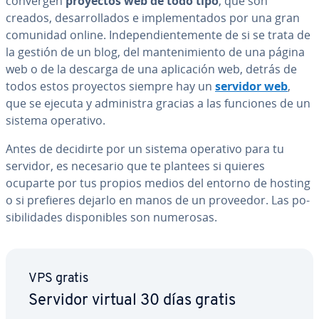
convergen
proyectos web de todo tipo
, que son
creados, de­sa­rro­lla­dos e im­ple­me­n­ta­dos por una gran
comunidad online. In­de­pe­n­die­n­te­me­n­te de si se trata de
la gestión de un blog, del ma­n­te­ni­mie­n­to de una página
web o de la descarga de una apli­ca­ción web, detrás de
todos estos proyectos siempre hay un
servidor web
,
que se ejecuta y ad­mi­ni­s­tra gracias a las funciones de un
sistema operativo.
Antes de decidirte por un sistema operativo para tu
servidor, es necesario que te plantees si quieres
ocuparte por tus propios medios del entorno de hosting
o si prefieres dejarlo en manos de un proveedor. Las po­
si­bi­li­da­des di­s­po­ni­bles son numerosas.
VPS gratis
Servidor virtual 30 días gratis