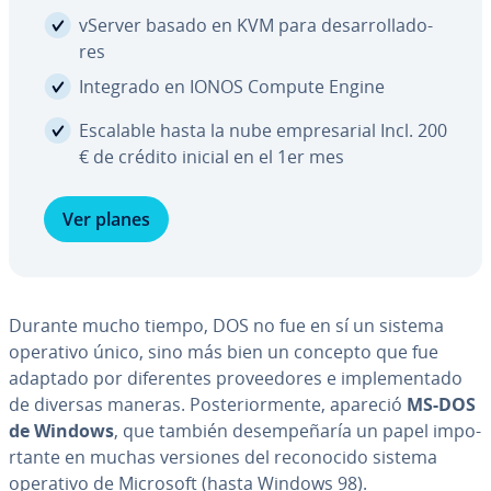
vServer basado en KVM para de­sa­rro­lla­do­
res
Integrado en IONOS Compute Engine
Escalable hasta la nube em­pre­sa­rial Incl. 200
€ de crédito inicial en el 1er mes
Ver planes
Durante mucho tiempo, DOS no fue en sí un sistema
operativo único, sino más bien un concepto que fue
adaptado por di­fe­re­n­tes pro­vee­do­res e im­ple­me­n­ta­do
de diversas maneras. Po­s­te­rio­r­me­n­te, apareció
MS-DOS
de Windows
, que también de­sem­pe­ña­ría un papel im­po­
r­ta­n­te en muchas versiones del re­co­no­ci­do sistema
operativo de Microsoft (hasta Windows 98).