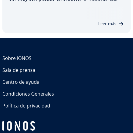
mayoría de los casos, es el gusto personal el que
decide si un usuario se decanta a favor de
Windows, macOS o Linux. Sin embargo, en el…
Leer más
Sobre IONOS
Sala de prensa
Centro de ayuda
Co­n­di­cio­nes Generales
Política de pri­va­ci­dad