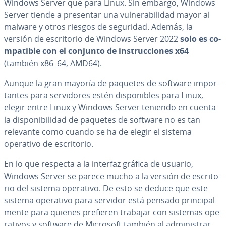
Windows Server que para Linux. Sin embargo, Windows
Server tiende a presentar una vu­l­ne­ra­bi­li­dad mayor al
malware y otros riesgos de seguridad. Además, la
versión de es­cri­to­rio de Windows Server 2022
solo es co­
m­pa­ti­ble con el conjunto de in­s­tru­c­cio­nes x64
(también x86_64, AMD64).
Aunque la gran mayoría de paquetes de software im­po­r­
ta­n­tes para se­r­vi­do­res estén di­s­po­ni­bles para Linux,
elegir entre Linux y Windows Server teniendo en cuenta
la di­s­po­ni­bi­li­dad de paquetes de software no es tan
relevante como cuando se ha de elegir el sistema
operativo de es­cri­to­rio.
En lo que respecta a la interfaz gráfica de usuario,
Windows Server se parece mucho a la versión de es­cri­to­
rio del sistema operativo. De esto se deduce que este
sistema operativo para servidor está pensado pri­n­ci­pa­l­
me­n­te para quienes prefieren trabajar con sistemas ope­
ra­ti­vos y software de Microsoft también al ad­mi­ni­s­trar