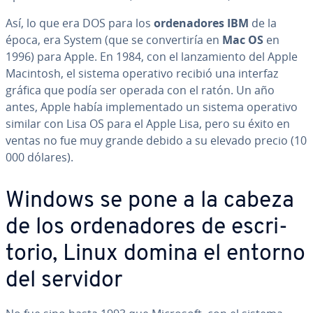
Así, lo que era DOS para los
or­de­na­do­res IBM
de la
época, era System (que se co­n­ve­r­ti­ría en
Mac OS
en
1996) para Apple. En 1984, con el la­n­za­mie­n­to del Apple
Macintosh, el sistema operativo recibió una interfaz
gráfica que podía ser operada con el ratón. Un año
antes, Apple había im­ple­me­n­ta­do un sistema operativo
similar con Lisa OS para el Apple Lisa, pero su éxito en
ventas no fue muy grande debido a su elevado precio (10
000 dólares).
Windows se pone a la cabeza
de los or­de­na­do­res de es­cri­
to­rio, Linux domina el entorno
del servidor