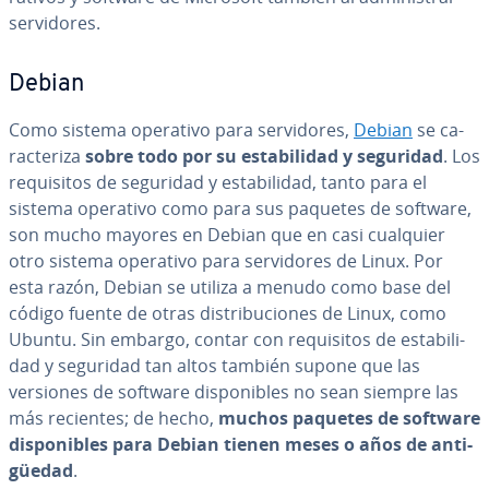
se­r­vi­do­res.
Debian
Como sistema operativo para se­r­vi­do­res,
Debian
se ca­
ra­c­te­ri­za
sobre todo por su es­ta­bi­li­dad y seguridad
. Los
re­qui­si­tos de seguridad y es­ta­bi­li­dad, tanto para el
sistema operativo como para sus paquetes de software,
son mucho mayores en Debian que en casi cualquier
otro sistema operativo para se­r­vi­do­res de Linux. Por
esta razón, Debian se utiliza a menudo como base del
código fuente de otras di­s­tri­bu­cio­nes de Linux, como
Ubuntu. Sin embargo, contar con re­qui­si­tos de es­ta­bi­li­
dad y seguridad tan altos también supone que las
versiones de software di­s­po­ni­bles no sean siempre las
más recientes; de hecho,
muchos paquetes de software
di­s­po­ni­bles para Debian tienen meses o años de an­ti­
güe­dad
.