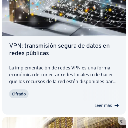
VPN: tra­n­s­mi­sión segura de datos en
redes públicas
La im­ple­me­n­ta­ción de redes VPN es una forma
económica de conectar redes locales o de hacer
que los recursos de la red estén di­s­po­ni­bles para
di­s­po­si­ti­vos externos. En co­n­tra­po­si­ción a las
Cifrado
redes co­r­po­ra­ti­vas, en este caso no es necesario
recurrir a una red de co­mu­ni­ca­cio­nes…
Leer más