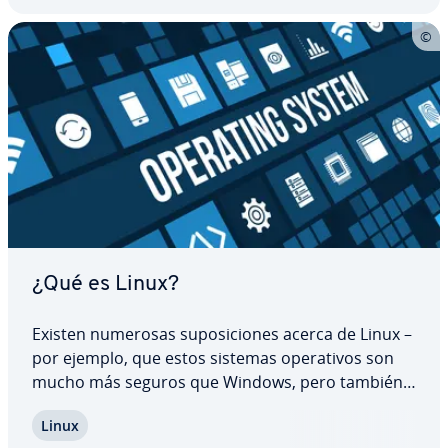
¿Qué es Linux?
Existen numerosas su­po­si­cio­nes acerca de Linux –
por ejemplo, que estos sistemas ope­ra­ti­vos son
mucho más seguros que Windows, pero también
mucho más co­m­pli­ca­dos. Por esto, es común que
Linux
cientos de usuarios aún no usen sistemas de