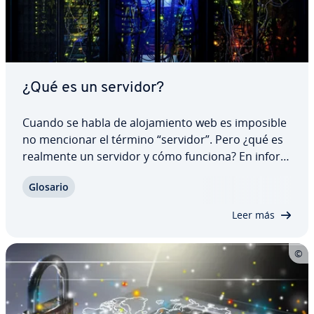
¿Qué es un servidor?
Cuando se habla de alo­ja­mie­n­to web es imposible
no mencionar el término “servidor”. Pero ¿qué es
realmente un servidor y cómo funciona? En in­fo­r­
má­ti­ca existen dos de­fi­ni­cio­nes: por un lado, la
Glosario
original, como software que ofrece servicios de
red, y por otro, la más extendida hoy…
Leer más