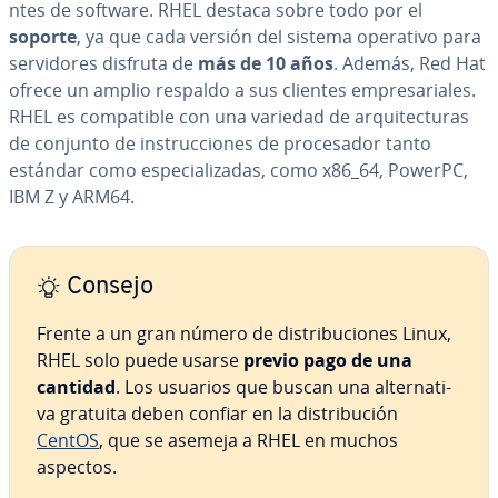
n­tes de software. RHEL destaca sobre todo por el
soporte
, ya que cada versión del sistema operativo para
se­r­vi­do­res disfruta de
más de 10 años
. Además, Red Hat
ofrece un amplio respaldo a sus clientes em­pre­sa­ria­les.
RHEL es co­m­pa­ti­ble con una variedad de ar­qui­te­c­tu­ras
de conjunto de in­s­tru­c­cio­nes de pro­ce­sa­dor tanto
estándar como es­pe­cia­li­za­das, como x86_64, PowerPC,
IBM Z y ARM64.
Consejo
Frente a un gran número de di­s­tri­bu­cio­nes Linux,
RHEL solo puede usarse
previo pago de una
cantidad
. Los usuarios que buscan una al­te­r­na­ti­
va gratuita deben confiar en la di­s­tri­bu­ción
CentOS
, que se asemeja a RHEL en muchos
aspectos.