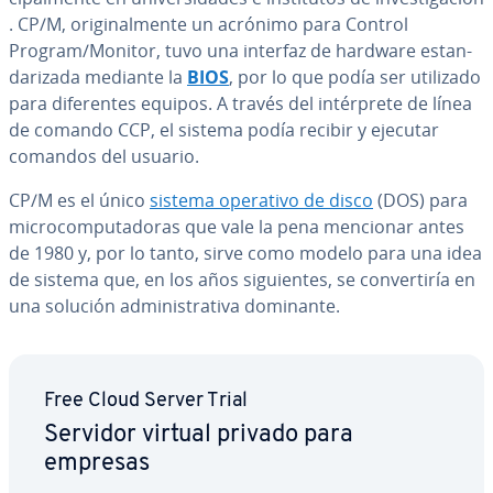
. CP/M, ori­gi­na­l­me­n­te un acrónimo para Control
Program/Monitor, tuvo una interfaz de hardware es­ta­n­
da­ri­za­da mediante la
BIOS
, por lo que podía ser utilizado
para di­fe­re­n­tes equipos. A través del in­té­r­pre­te de línea
de comando CCP, el sistema podía recibir y ejecutar
comandos del usuario.
CP/M es el único
sistema operativo de disco
(DOS) para
mi­cro­co­mpu­tado­ras que vale la pena mencionar antes
de 1980 y, por lo tanto, sirve como modelo para una idea
de sistema que, en los años si­guie­n­tes, se co­n­ve­r­ti­ría en
una solución ad­mi­ni­s­tra­ti­va dominante.
Free Cloud Server Trial
Servidor virtual privado para
empresas