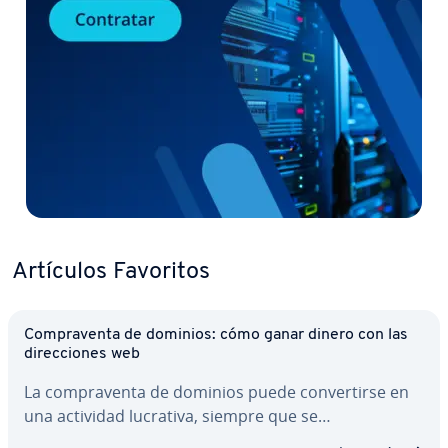
Artículos Favoritos
Co­m­pra­ve­n­ta de dominios: cómo ganar dinero con las
di­re­c­cio­nes web
La co­m­pra­ve­n­ta de dominios puede co­n­ve­r­ti­r­se en
una actividad lucrativa, siempre que se…