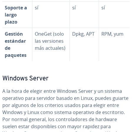
Soporte a
sí
sí
sí
largo
plazo
Gestión
OneGet (solo
Dpkg, APT
RPM, yum
estándar
las versiones
de
más actuales)
paquetes
Windows Server
A la hora de elegir entre Windows Server y un sistema
operativo para servidor basado en Linux, puedes guiarte
por algunos de los criterios usados para elegir entre
Windows y Linux como sistema operativo de es­cri­to­rio.
Por normal general, los co­n­tro­la­do­res de hardware
suelen estar di­s­po­ni­bles con mayor rapidez para