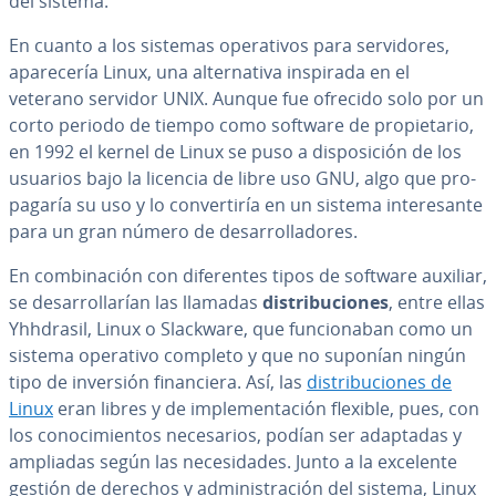
del sistema.
En cuanto a los sistemas ope­ra­ti­vos para se­r­vi­do­res,
apa­re­ce­ría Linux, una al­te­r­na­ti­va inspirada en el
veterano servidor UNIX. Aunque fue ofrecido solo por un
corto periodo de tiempo como software de pro­pie­ta­rio,
en 1992 el kernel de Linux se puso a di­s­po­si­ción de los
usuarios bajo la licencia de libre uso GNU, algo que pro­
pa­ga­ría su uso y lo co­n­ve­r­ti­ría en un sistema in­te­re­sa­n­te
para un gran número de de­sa­rro­lla­do­res.
En co­m­bi­na­ción con di­fe­re­n­tes tipos de software auxiliar,
se de­sa­rro­lla­rían las llamadas
di­s­tri­bu­cio­nes
, entre ellas
Yhhdrasil, Linux o Slackware, que fu­n­cio­na­ban como un
sistema operativo completo y que no suponían ningún
tipo de inversión fi­na­n­cie­ra. Así, las
di­s­tri­bu­cio­nes de
Linux
eran libres y de im­ple­me­n­ta­ción flexible, pues, con
los co­no­ci­mie­n­tos ne­ce­sa­rios, podían ser adaptadas y
ampliadas según las ne­ce­si­da­des. Junto a la excelente
gestión de derechos y ad­mi­ni­s­tra­ción del sistema, Linux