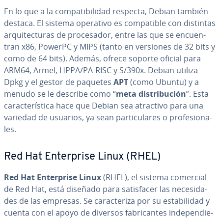
En lo que a la co­m­pa­ti­bi­li­dad respecta, Debian también
destaca. El sistema operativo es co­m­pa­ti­ble con distintas
ar­qui­te­c­tu­ras de pro­ce­sa­dor, entre las que se en­cue­n­
tran x86, PowerPC y MIPS (tanto en versiones de 32 bits y
como de 64 bits). Además, ofrece soporte oficial para
ARM64, Armel, HPPA/PA-RISC y S/390x. Debian utiliza
Dpkg y el gestor de paquetes
APT
(como Ubuntu) y a
menudo se le describe como “
meta di­s­tri­bu­ción
”. Esta
ca­ra­c­te­rí­s­ti­ca hace que Debian sea atractivo para una
variedad de usuarios, ya sean pa­r­ti­cu­la­res o pro­fe­sio­na­
les.
Red Hat En­te­r­pri­se Linux (RHEL)
Red Hat En­te­r­pri­se Linux
(RHEL), el sistema comercial
de Red Hat, está diseñado para sa­ti­s­fa­cer las ne­ce­si­da­
des de las empresas. Se ca­ra­c­te­ri­za por su es­ta­bi­li­dad y
cuenta con el apoyo de diversos fa­bri­ca­n­tes in­de­pe­n­die­