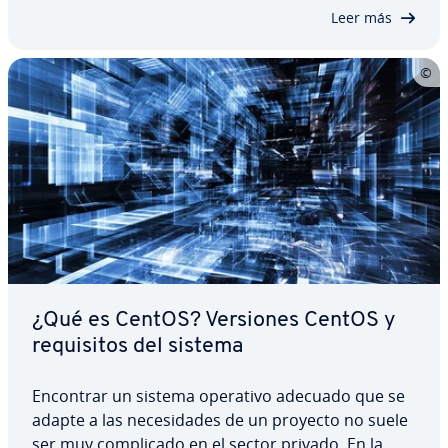
código abierto en sus or­de­na­do­res pe­r­so­na­les,
Leer más
sino…
¿Qué es CentOS? Versiones CentOS y
re­qui­si­tos del sistema
Encontrar un sistema operativo adecuado que se
adapte a las ne­ce­si­da­des de un proyecto no suele
ser muy co­m­pli­ca­do en el sector privado. En la