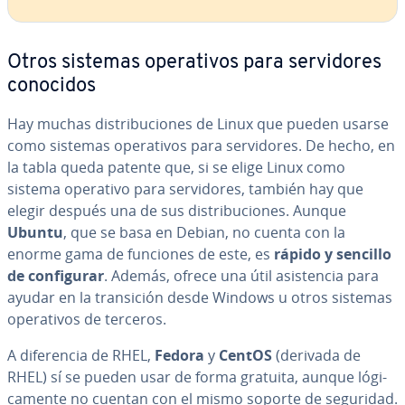
Otros sistemas ope­ra­ti­vos para se­r­vi­do­res
conocidos
Hay muchas di­s­tri­bu­cio­nes de Linux que pueden usarse
como sistemas ope­ra­ti­vos para se­r­vi­do­res. De hecho, en
la tabla queda patente que, si se elige Linux como
sistema operativo para se­r­vi­do­res, también hay que
elegir después una de sus di­s­tri­bu­cio­nes. Aunque
Ubuntu
, que se basa en Debian, no cuenta con la
enorme gama de funciones de este, es
rápido y sencillo
de co­n­fi­gu­rar
. Además, ofrece una útil asi­s­te­n­cia para
ayudar en la tra­n­si­ción desde Windows u otros sistemas
ope­ra­ti­vos de terceros.
A di­fe­re­n­cia de RHEL,
Fedora
y
CentOS
(derivada de
RHEL) sí se pueden usar de forma gratuita, aunque ló­gi­
ca­me­n­te no cuentan con el mismo soporte de seguridad.