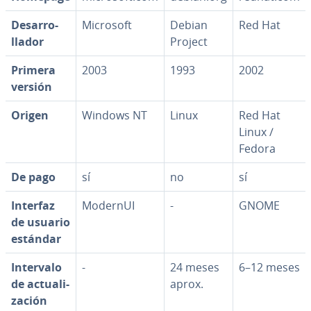
De­sa­rro­
Microsoft
Debian
Red Hat
lla­dor
Project
Primera
2003
1993
2002
versión
Origen
Windows NT
Linux
Red Hat
Linux /
Fedora
De pago
sí
no
sí
Interfaz
ModernUI
-
GNOME
de usuario
estándar
Intervalo
-
24 meses
6–12 meses
de ac­tua­li­
aprox.
za­ción