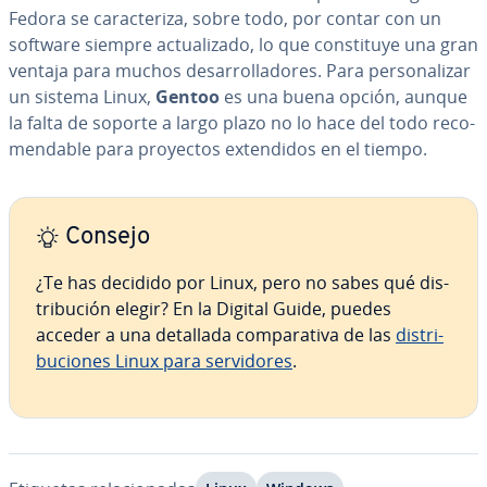
Fedora se ca­ra­c­te­ri­za, sobre todo, por contar con un
software siempre ac­tua­li­za­do, lo que co­n­s­ti­tu­ye una gran
ventaja para muchos de­sa­rro­lla­do­res. Para pe­r­so­na­li­zar
un sistema Linux,
Gentoo
es una buena opción, aunque
la falta de soporte a largo plazo no lo hace del todo re­co­
me­n­da­ble para proyectos ex­te­n­di­dos en el tiempo.
Consejo
¿Te has decidido por Linux, pero no sabes qué di­s­
tri­bu­ción elegir? En la Digital Guide, puedes
acceder a una detallada co­m­pa­ra­ti­va de las
di­s­tri­
bu­cio­nes Linux para se­r­vi­do­res
.