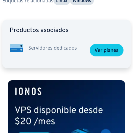
Etiquetas re­la­cio­na­das
Linux
Windows
Ir al menú principal
Productos asociados
Se­r­vi­do­res dedicados
Ver planes