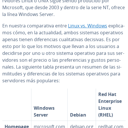
r­vi­do­res Linux o UNIX sigue siendo producido por
Microsoft, que desde 2003 y dentro de la serie NT, ofrece
la línea Windows Server.
En nuestra co­m­pa­ra­ti­va entre
Linux vs. Windows
ex­pli­ca­
mos cómo, en la ac­tua­li­dad, ambos sistemas ope­ra­ti­vos
apenas tienen di­fe­re­n­cias cua­li­ta­ti­vas decisivas. Es por
esto por lo que los motivos que llevan a los usuarios a
decidirse por uno u otro sistema operativo para sus se­r­
vi­do­res son el precio o las pre­fe­re­n­cias y gustos pe­r­so­
na­les. La siguiente tabla presenta un resumen de las si­
mi­li­tu­des y di­fe­re­n­cias de los sistemas ope­ra­ti­vos para
se­r­vi­do­res más populares:
Red Hat
En­te­r­pri­se
Windows
Linux
Server
Debian
(RHEL)
Homepage
microsoft.com
debian.org
redhat.com