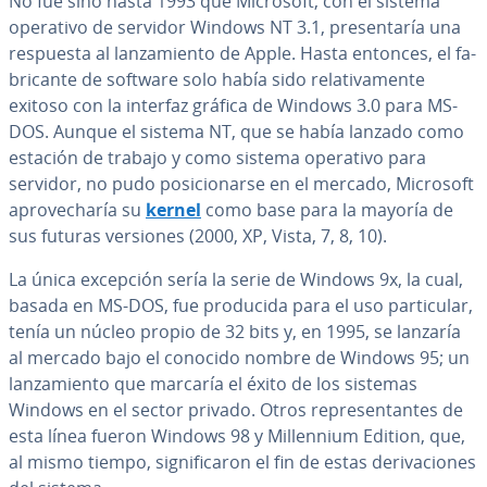
No fue sino hasta 1993 que Microsoft, con el sistema
operativo de servidor Windows NT 3.1, pre­se­n­ta­ría una
respuesta al la­n­za­mie­n­to de Apple. Hasta entonces, el fa­
bri­ca­n­te de software solo había sido re­la­ti­va­me­n­te
exitoso con la interfaz gráfica de Windows 3.0 para MS-
DOS. Aunque el sistema NT, que se había lanzado como
estación de trabajo y como sistema operativo para
servidor, no pudo po­si­cio­nar­se en el mercado, Microsoft
apro­ve­cha­ría su
kernel
como base para la mayoría de
sus futuras versiones (2000, XP, Vista, 7, 8, 10).
La única excepción sería la serie de Windows 9x, la cual,
basada en MS-DOS, fue producida para el uso pa­r­ti­cu­lar,
tenía un núcleo propio de 32 bits y, en 1995, se lanzaría
al mercado bajo el conocido nombre de Windows 95; un
la­n­za­mie­n­to que marcaría el éxito de los sistemas
Windows en el sector privado. Otros re­pre­se­n­ta­n­tes de
esta línea fueron Windows 98 y Mi­lle­n­nium Edition, que,
al mismo tiempo, si­g­ni­fi­ca­ron el fin de estas de­ri­va­cio­nes