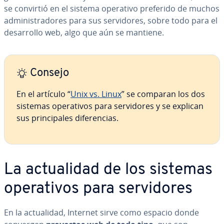
se convirtió en el sistema operativo preferido de muchos
ad­mi­ni­s­tra­do­res para sus se­r­vi­do­res, sobre todo para el
de­sa­rro­llo web, algo que aún se mantiene.
Consejo
En el artículo “
Unix vs. Linux
” se comparan los dos
sistemas ope­ra­ti­vos para se­r­vi­do­res y se explican
sus pri­n­ci­pa­les di­fe­re­n­cias.
La ac­tua­li­dad de los sistemas
ope­ra­ti­vos para se­r­vi­do­res
En la ac­tua­li­dad, Internet sirve como espacio donde