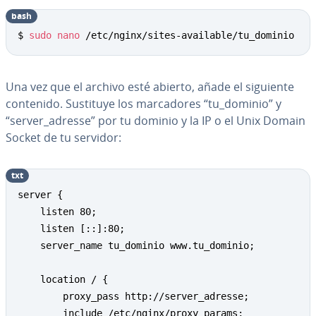
bash
Copy
$ 
sudo
nano
 /etc/nginx/sites-available/tu_dominio
Una vez que el archivo esté abierto, añade el siguiente
contenido. Sustituye los ma­r­ca­do­res “tu_dominio” y
“server_adresse” por tu dominio y la IP o el Unix Domain
Socket de tu servidor:
txt
Copy
server {

    listen 80;

    listen [::]:80;

    server_name tu_dominio www.tu_dominio;

    location / {

        proxy_pass http://server_adresse;

        include /etc/nginx/proxy_params;
