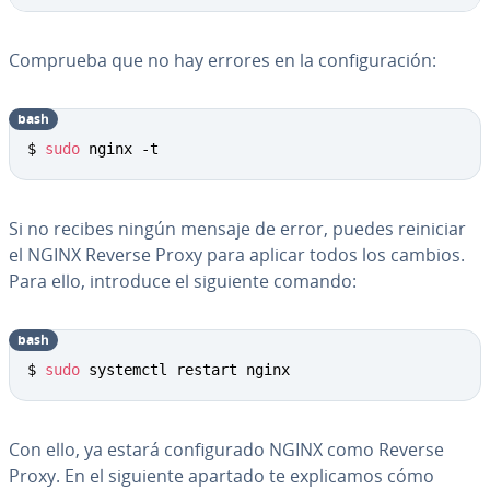
Comprueba que no hay errores en la co­n­fi­gu­ra­ción:
bash
Copy
$ 
sudo
 nginx -t
Si no recibes ningún mensaje de error, puedes reiniciar
el NGINX Reverse Proxy para aplicar todos los cambios.
Para ello, introduce el siguiente comando:
bash
Copy
$ 
sudo
 systemctl restart nginx
Con ello, ya estará co­n­fi­gu­ra­do NGINX como Reverse
Proxy. En el siguiente apartado te ex­pli­ca­mos cómo