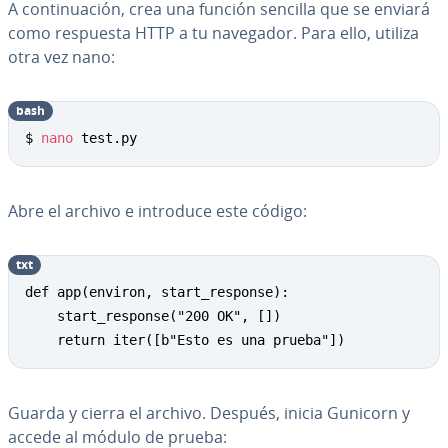
A co­n­ti­nua­ción, crea una función sencilla que se enviará
como respuesta HTTP a tu navegador. Para ello, utiliza
otra vez nano:
bash
Copy
$ 
nano
 test.py
Abre el archivo e introduce este código:
txt
Copy
def app(environ, start_response):

	start_response("200 OK", [])

	return iter([b"Esto es una prueba"])
Guarda y cierra el archivo. Después, inicia Gunicorn y
accede al módulo de prueba: