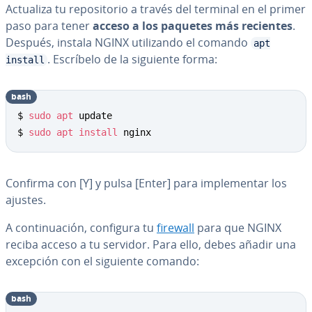
Actualiza tu re­po­si­to­rio a través del terminal en el primer
paso para tener
acceso a los paquetes más recientes
.
Después, instala NGINX uti­li­za­n­do el comando
apt
. Escríbelo de la siguiente forma:
install
bash
Copy
$ 
sudo
apt
 update

$ 
sudo
apt
install
 nginx
Confirma con [Y] y pulsa [Enter] para im­ple­me­n­tar los
ajustes.
A co­n­ti­nua­ción, configura tu
firewall
para que NGINX
reciba acceso a tu servidor. Para ello, debes añadir una
excepción con el siguiente comando:
bash
Copy