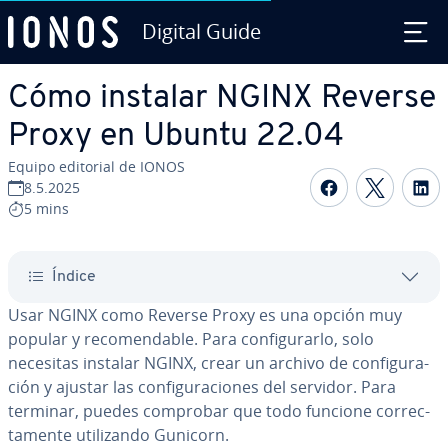
Digital Guide
Saltar al contenido principal
Cómo instalar NGINX Reverse
Proxy en Ubuntu 22.04
Equipo editorial de IONOS
Compartir 
Compar
C
8.5.2025
5 mins
Índice
Usar NGINX como Reverse Proxy es una opción muy
popular y re­co­me­n­da­ble. Para co­n­fi­gu­rar­lo, solo
necesitas instalar NGINX, crear un archivo de co­n­fi­gu­ra­
ción y ajustar las co­n­fi­gu­ra­cio­nes del servidor. Para
terminar, puedes comprobar que todo funcione co­rre­c­
ta­me­n­te uti­li­za­n­do Gunicorn.