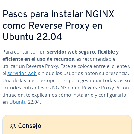
Pasos para instalar NGINX
como Reverse Proxy en
Ubuntu 22.04
Para contar con un
servidor web seguro, flexible y
eficiente en el uso de recursos
, es re­co­me­n­da­ble
utilizar un Reverse Proxy. Este se coloca entre el cliente y
el
servidor web
sin que los usuarios noten su presencia.
Una de las mejores opciones para gestionar todas las so­
li­ci­tu­des entrantes es NGINX como Reverse Proxy. A co­n­
ti­nua­ción, te ex­pli­ca­mos cómo in­s­ta­lar­lo y co­n­fi­gu­rar­lo
en
Ubuntu
22.04.
Consejo