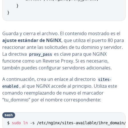
    }

}
Guarda y cierra el archivo. El contenido mostrado es el
ajuste estándar de NGINX
, que utiliza el puerto 80 para
reac­cio­nar ante las so­li­ci­tu­des de tu dominio y servidor.
La directiva
es clave para que NGINX
proxy_pass
funcione como un Reverse Proxy. Si es necesario,
también puedes co­n­fi­gu­rar se­r­vi­do­res adi­cio­na­les.
A co­n­ti­nua­ción, crea un enlace al di­re­c­to­rio
sites-
, al que NGINX accede al principio. Utiliza este
enabled
comando re­em­pla­za­n­do de nuevo el marcador
“tu_dominio” por el nombre co­rre­s­po­n­die­n­te:
bash
Copy
$ 
sudo
ln
 -s /etc/nginx/sites-available/ihre_domain/