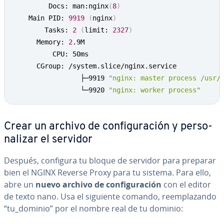
         Docs: man:nginx
(
8
)
    Main PID: 
9919
(
nginx
)
        Tasks: 
2
(
limit: 
2327
)
      Memory: 
2
.9M

          CPU: 50ms

      CGroup: /system.slice/nginx.service

                 ├─9919 
"nginx: master process /usr/
                 └─9920 
"nginx: worker process"
Crear un archivo de co­n­fi­gu­ra­ción y pe­r­so­
na­li­zar el servidor
Después, configura tu bloque de servidor para preparar
bien el NGINX Reverse Proxy para tu sistema. Para ello,
abre un
nuevo archivo de co­n­fi­gu­ra­ción
con el editor
de texto nano. Usa el siguiente comando, re­em­pla­za­n­do
“tu_dominio” por el nombre real de tu dominio: