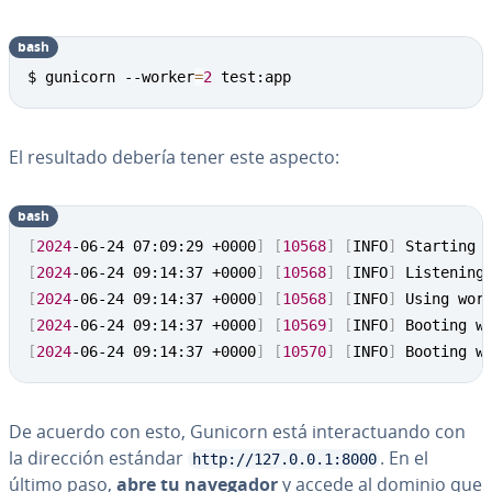
bash
Copy
$ gunicorn --worker
=
2
 test:app
El resultado debería tener este aspecto:
bash
Copy
[
2024
-06-24 07:09:29 +0000
]
[
10568
]
[
INFO
]
 Starting 
[
2024
-06-24 09:14:37 +0000
]
[
10568
]
[
INFO
]
 Listening
[
2024
-06-24 09:14:37 +0000
]
[
10568
]
[
INFO
]
 Using wor
[
2024
-06-24 09:14:37 +0000
]
[
10569
]
[
INFO
]
 Booting w
[
2024
-06-24 09:14:37 +0000
]
[
10570
]
[
INFO
]
 Booting w
De acuerdo con esto, Gunicorn está in­ter­ac­tua­n­do con
la dirección estándar
. En el
http://127.0.0.1:8000
último paso,
abre tu navegador
y accede al dominio que