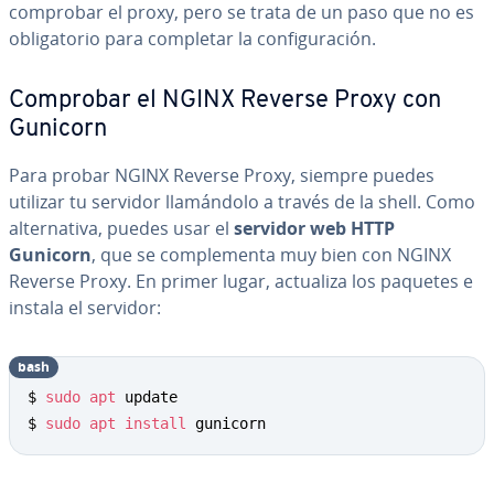
comprobar el proxy, pero se trata de un paso que no es
obli­ga­to­rio para completar la co­n­fi­gu­ra­ción.
Comprobar el NGINX Reverse Proxy con
Gunicorn
Para probar NGINX Reverse Proxy, siempre puedes
utilizar tu servidor lla­má­n­do­lo a través de la shell. Como
al­te­r­na­ti­va, puedes usar el
servidor web HTTP
Gunicorn
, que se co­m­ple­me­n­ta muy bien con NGINX
Reverse Proxy. En primer lugar, actualiza los paquetes e
instala el servidor:
bash
Copy
$ 
sudo
apt
 update

$ 
sudo
apt
install
 gunicorn