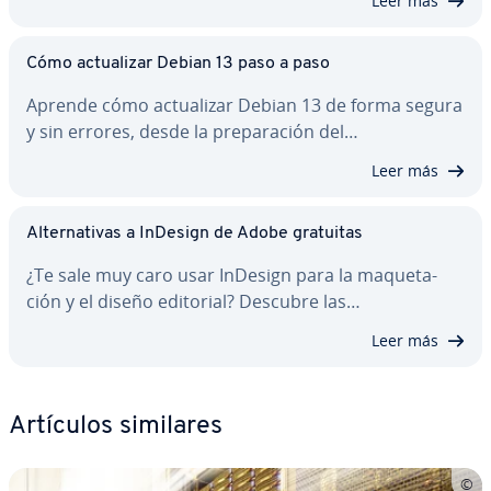
Leer más
Cómo ac­tua­li­zar Debian 13 paso a paso
Aprende cómo ac­tua­li­zar Debian 13 de forma segura
y sin errores, desde la pre­pa­ra­ción del…
Leer más
Al­te­r­na­ti­vas a InDesign de Adobe gratuitas
¿Te sale muy caro usar InDesign para la ma­que­ta­
ción y el diseño editorial? Descubre las…
Leer más
Artículos similares