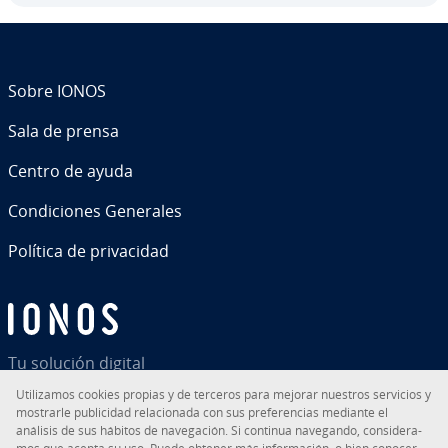
Sobre IONOS
Sala de prensa
Centro de ayuda
Co­n­di­cio­nes Generales
Política de pri­va­ci­dad
Tu solución digital
Uti­li­za­mos cookies propias y de terceros para mejorar nuestros servicios y
mostrarle pu­bli­ci­dad re­la­cio­na­da con sus pre­fe­re­n­cias mediante el
análisis de sus hábitos de na­ve­ga­ción. Si continua navegando, co­n­si­de­ra­