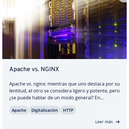
Apache vs. NGINX
Apache vs. nginx: mientras que uno destaca por su
lentitud, el otro se considera ligero y potente, pero
¿se puede hablar de un modo general? En
realidad, ambos se­r­vi­do­res web se basan en
Apache
Di­gi­ta­li­za­ción
HTTP
conceptos di­fe­re­n­tes en términos de gestión de
co­ne­xio­nes, de in­te­r­pre­ta­ción de las…
Leer más