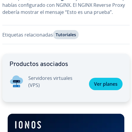
habías co­n­fi­gu­ra­do con NGINX. El NGINX Reverse Proxy
debería mostrar el mensaje “Esto es una prueba”.
Etiquetas re­la­cio­na­das
Tu­to­ria­les
Ir al menú principal
Productos asociados
Se­r­vi­do­res virtuales
Ver planes
(VPS)