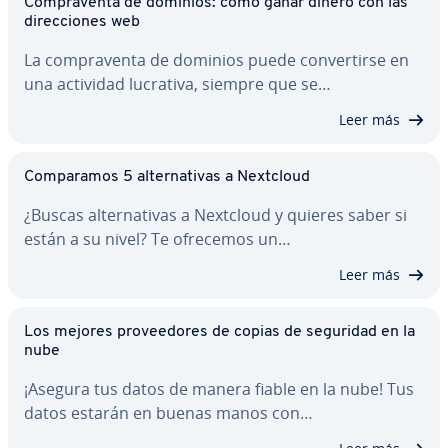
Co­m­pra­ve­n­ta de dominios: cómo ganar dinero con las
di­re­c­cio­nes web
La co­m­pra­ve­n­ta de dominios puede co­n­ve­r­ti­r­se en
una actividad lucrativa, siempre que se…
Leer más
Co­m­pa­ra­mos 5 al­te­r­na­ti­vas a Nextcloud
¿Buscas al­te­r­na­ti­vas a Nextcloud y quieres saber si
están a su nivel? Te ofrecemos un…
Leer más
Los mejores pro­vee­do­res de copias de seguridad en la
nube
¡Asegura tus datos de manera fiable en la nube! Tus
datos estarán en buenas manos con…