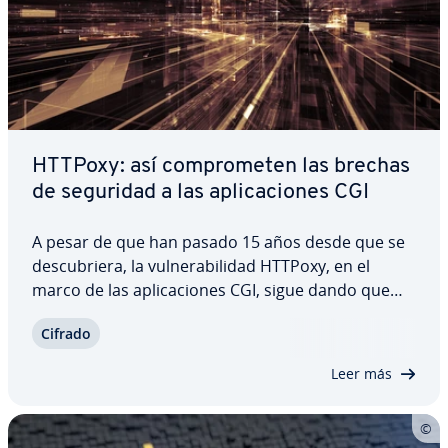
HTTPoxy: así co­m­pro­me­ten las brechas
de seguridad a las apli­ca­cio­nes CGI
A pesar de que han pasado 15 años desde que se
de­s­cu­brie­ra, la vu­l­ne­ra­bi­li­dad HTTPoxy, en el
marco de las apli­ca­cio­nes CGI, sigue dando que
hablar. El motivo reside en el hecho de que el
Cifrado
Common Gateway Interface Standard prevé la uti­
li­za­ción de variables de entorno para procesar…
Leer más