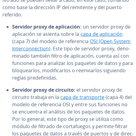
filtrado se pueden llevar a cabo, en este caso, tomando
como base la dirección IP del remitente y del puerto
referido.
Servidor proxy de apli­ca­ción:
un servidor proxy de
apli­ca­ción se asienta sobre la
capa de apli­ca­ción
(capa 7) del modelo de re­fe­re­n­cia
OSI (Open System
In­te­r­co­n­ne­c­tion)
. Este tipo de servidor proxy, de­no­
mi­na­do también filtro de apli­ca­ción, cuenta así con
funciones para analizar los paquetes de datos y para
blo­quear­los, mo­di­fi­car­los o re­en­viar­los siguiendo
reglas pre­de­fi­ni­das.
Servidor proxy de circuito:
el servidor proxy de
circuito trabaja en la
capa de tra­n­s­po­r­te
(capa 4) del
modelo de re­fe­re­n­cia OSI y entre sus funciones no
se encuentra el análisis de los paquetes de datos.
Por lo general, este tipo de proxy se utiliza como
módulo de filtrado de co­r­ta­fue­gos y permite filtrar
los paquetes de datos a través de puertos y de di­re­c­