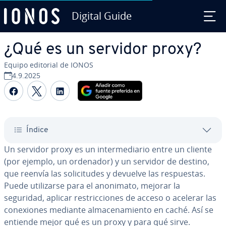
Digital Guide
Saltar al contenido principal
¿Qué es un servidor proxy?
Equipo editorial de IONOS
4.9.2025
Compartir Facebook
Compartir Twitter
Compartir LinkedIn
Índice
Un servidor proxy es un in­te­r­me­dia­rio entre un cliente
(por ejemplo, un ordenador) y un servidor de destino,
que reenvía las so­li­ci­tu­des y devuelve las re­s­pue­s­tas.
Puede uti­li­zar­se para el anonimato, mejorar la
seguridad, aplicar re­s­tri­c­cio­nes de acceso o acelerar las
co­ne­xio­nes mediante al­ma­ce­na­mie­n­to en caché. Así se
entiende mejor qué es un proxy y para qué sirve.