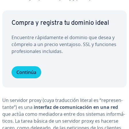
Compra y registra tu dominio ideal
Encuentre rá­pi­da­me­n­te el dominio que desea y
cómprelo a un precio ventajoso. SSL y funciones
pro­fe­sio­na­les incluidas.
Continúa
Un servidor proxy (cuya tra­du­c­ción literal es “re­pre­se­n­
ta­n­te“) es una
interfaz de co­mu­ni­ca­ción en una red
que actúa como mediadora entre dos sistemas in­fo­r­má­
ti­cos. La tarea básica de un servidor proxy es hacerse
cargo, como delegado, de las pe­ti­cio­nes de los clientes