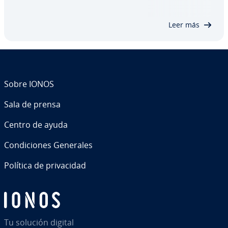
operativo Windows 7, 8 y 10, así como te de­s­ve­la­
mos los motivos de error del proxy más comunes,
Leer más
…
Sobre IONOS
Sala de prensa
Centro de ayuda
Co­n­di­cio­nes Generales
Política de pri­va­ci­dad
Tu solución digital