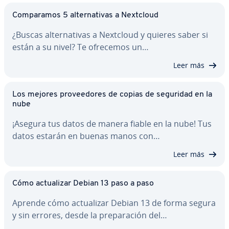
Co­m­pa­ra­mos 5 al­te­r­na­ti­vas a Nextcloud
¿Buscas al­te­r­na­ti­vas a Nextcloud y quieres saber si
están a su nivel? Te ofrecemos un…
Leer más
Los mejores pro­vee­do­res de copias de seguridad en la
nube
¡Asegura tus datos de manera fiable en la nube! Tus
datos estarán en buenas manos con…
Leer más
Cómo ac­tua­li­zar Debian 13 paso a paso
Aprende cómo ac­tua­li­zar Debian 13 de forma segura
y sin errores, desde la pre­pa­ra­ción del…