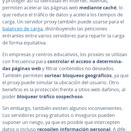
y proteger así su identidad en Internet. Además,
permiten acelerar las páginas web
mediante caché
, lo
que reduce el tráfico de datos y acelera los tiempos de
carga. Un servidor proxy también puede usarse para el
balanceo de carga
, di­s­tri­bu­ye­n­do las pe­ti­cio­nes
entrantes entre varios se­r­vi­do­res para repartir la carga
de forma equi­ta­ti­va.
En empresas y centros edu­ca­ti­vos, los proxies se utilizan
con fre­cue­n­cia para
controlar el acceso a de­te­r­mi­na­
das páginas web
y filtrar co­n­te­ni­dos no deseados.
También permiten
sortear bloqueos geo­grá­fi­cos
, ya que
el proxy puede simular la ubicación del usuario. Otro
beneficio es la pro­te­c­ción frente a sitios web dañinos, al
poder
bloquear tráfico so­s­pe­cho­so
.
Sin embargo, también existen algunos in­co­n­ve­nie­n­tes.
Los se­r­vi­do­res proxy gratuitos o inseguros pueden
suponer un riesgo, ya que es posible que in­te­r­ce­p­ten
datos o incluso
recopilen in­fo­r­ma­ción personal
. A di­fe­