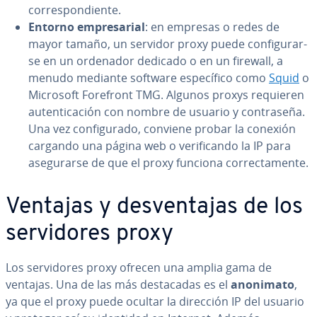
co­rre­s­po­n­die­n­te.
Entorno em­pre­sa­rial
: en empresas o redes de
mayor tamaño, un servidor proxy puede co­n­fi­gu­rar­
se en un ordenador dedicado o en un firewall, a
menudo mediante software es­pe­cí­fi­co como
Squid
o
Microsoft Forefront TMG. Algunos proxys requieren
au­te­n­ti­ca­ción con nombre de usuario y co­n­tra­se­ña.
Una vez co­n­fi­gu­ra­do, conviene probar la conexión
cargando una página web o ve­ri­fi­ca­n­do la IP para
ase­gu­rar­se de que el proxy funciona co­rre­c­ta­me­n­te.
Ventajas y de­s­ve­n­ta­jas de los
se­r­vi­do­res proxy
Los se­r­vi­do­res proxy ofrecen una amplia gama de
ventajas. Una de las más de­s­ta­ca­das es el
anonimato
,
ya que el proxy puede ocultar la dirección IP del usuario