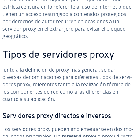
estricta censura en lo referente al uso de Internet o que
tienen un acceso re­s­tri­n­gi­do a co­n­te­ni­dos pro­te­gi­dos
por derechos de autor recurren en ocasiones a un
servidor proxy en el ex­tra­n­je­ro para evitar el bloqueo
geo­grá­fi­co.
Tipos de se­r­vi­do­res proxy
Junto a la de­fi­ni­ción de proxy más general, se dan
diversas de­no­mi­na­cio­nes para di­fe­re­n­tes tipos de se­r­vi­
do­res proxy, re­fe­re­n­tes tanto a la rea­li­za­ción técnica de
los co­m­po­ne­n­tes de red como a las di­fe­re­n­cias en
cuanto a su apli­ca­ción.
Se­r­vi­do­res proxy directos e inversos
Los se­r­vi­do­res proxy pueden im­ple­me­n­tar­se en dos mo­
da­li­da­des pri­n­ci­pa­les. Un
forward proxy
o proxy directo