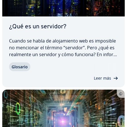
¿Qué es un servidor?
Cuando se habla de alo­ja­mie­n­to web es imposible
no mencionar el término “servidor”. Pero ¿qué es
realmente un servidor y cómo funciona? En in­fo­r­
má­ti­ca existen dos de­fi­ni­cio­nes: por un lado, la
Glosario
original, como software que ofrece servicios de
red, y por otro, la más extendida hoy…
Leer más