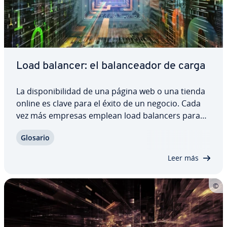
Load balancer: el ba­la­n­cea­dor de carga
La di­s­po­ni­bi­li­dad de una página web o una tienda
online es clave para el éxito de un negocio. Cada
vez más empresas emplean load balancers para
di­s­tri­buir de manera uniforme las so­li­ci­tu­des de
Glosario
los usuarios en múltiples se­r­vi­do­res. Si se aplica
bien, un load balancing no solo…
Leer más