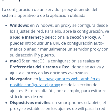
La co­n­fi­gu­ra­ción de un servidor proxy depende del
sistema operativo o de la apli­ca­ción utilizada.
Windows
: en Windows, un proxy se configura desde
los ajustes de red. Para ello, abre la co­n­fi­gu­ra­ción, ve
a
Red e Internet
y se­le­c­cio­na la sección
Proxy
. Allí
puedes in­tro­du­cir una URL de co­n­fi­gu­ra­ción au­to­
má­ti­ca o añadir ma­nua­l­me­n­te un servidor proxy con
su dirección IP y puerto.
macOS
: en macOS, la co­n­fi­gu­ra­ción se realiza en
Pre­fe­re­n­cias del sistema > Red
, donde se activa y
ajusta el proxy en las opciones avanzadas.
Navegador
: en
los na­ve­ga­do­res web también es
posible co­n­fi­gu­rar el proxy
desde la sección de
ajustes. Esto resulta útil, por ejemplo, para evitar re­
s­tri­c­cio­nes de red.
Di­s­po­si­ti­vos móviles
: en sma­r­t­pho­nes o tablets, el
proxy se establece en los ajustes de wifi para la red