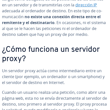
en un servidor y de tra­n­s­mi­ti­r­las con la
dirección IP
adecuada al ordenador de destino. En este tipo de co­
mu­ni­ca­ción
no existe una conexión directa entre el
remitente y el de­s­ti­na­ta­rio
. En ocasiones, ni el sistema
al que se le hacen las pe­ti­cio­nes ni el ordenador de
destino saben que hay un proxy de por medio.
¿Cómo funciona un servidor
proxy?
Un servidor proxy actúa como in­te­r­me­dia­rio entre un
cliente (por ejemplo, un ordenador o un sma­r­t­pho­ne) y
el servidor de destino en Internet.
Cuando un usuario realiza una petición, como abrir una
página web, esta no se envía di­re­c­ta­me­n­te al servidor de
destino, sino primero al servidor proxy. El proxy procesa