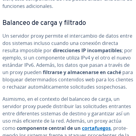
funciones adi­cio­na­les.
Balanceo de carga y filtrado
Un servidor proxy permite el in­te­r­ca­m­bio de datos entre
dos sistemas incluso cuando una conexión directa
resulta imposible por
di­re­c­cio­nes IP in­co­m­pa­ti­bles
; por
ejemplo, si un co­m­po­ne­n­te utiliza IPv4 y el otro el nuevo
estándar IPv6. Además, los datos que pasan a través de
un proxy pueden
filtrarse y al­ma­ce­nar­se en caché
para
bloquear de­te­r­mi­na­dos co­n­te­ni­dos web para los clientes
o rechazar au­to­má­ti­ca­me­n­te so­li­ci­tu­des so­s­pe­cho­sas.
Asimismo, en el contexto del balanceo de carga, un
servidor proxy puede di­s­tri­buir las so­li­ci­tu­des entrantes
entre di­fe­re­n­tes sistemas de destino y ga­ra­n­ti­zar así un
uso más eficiente de la red. Además, un proxy actúa
como
co­m­po­ne­n­te central de un
co­r­ta­fue­gos
, pro­te­
gie­n­do los sistemas frente a ataques pro­ce­de­n­tes de la