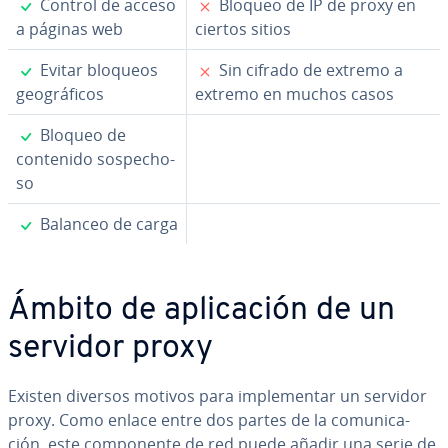
✓
✗
Control de acceso
Bloqueo de IP de proxy en
a páginas web
ciertos sitios
✓
✗
Evitar bloqueos
Sin cifrado de extremo a
geo­grá­fi­cos
extremo en muchos casos
✓
Bloqueo de
contenido so­s­pe­cho­
so
✓
Balanceo de carga
Ámbito de apli­ca­ción de un
servidor proxy
Existen diversos motivos para im­ple­me­n­tar un servidor
proxy. Como enlace entre dos partes de la co­mu­ni­ca­
ción, este co­m­po­ne­n­te de red puede añadir una serie de