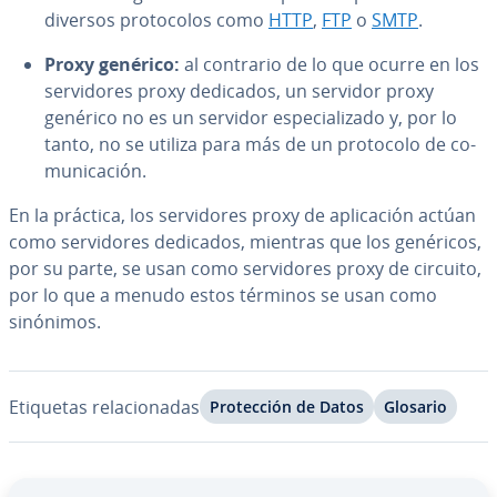
diversos pro­to­co­los como
HTTP
,
FTP
o
SMTP
.
Proxy genérico:
al contrario de lo que ocurre en los
se­r­vi­do­res proxy dedicados, un servidor proxy
genérico no es un servidor es­pe­cia­li­za­do y, por lo
tanto, no se utiliza para más de un protocolo de co­
mu­ni­ca­ción.
En la práctica, los se­r­vi­do­res proxy de apli­ca­ción actúan
como se­r­vi­do­res dedicados, mientras que los genéricos,
por su parte, se usan como se­r­vi­do­res proxy de circuito,
por lo que a menudo estos términos se usan como
sinónimos.
Etiquetas re­la­cio­na­das
Pro­te­c­ción de Datos
Glosario
Ir al menú principal