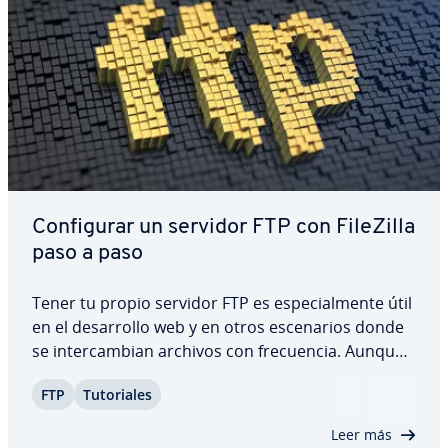
Co­n­fi­gu­rar un servidor FTP con FileZilla
paso a paso
Tener tu propio servidor FTP es es­pe­cia­l­me­n­te útil
en el de­sa­rro­llo web y en otros es­ce­na­rios donde
se in­te­r­ca­m­bian archivos con fre­cue­n­cia. Aunque
co­n­fi­gu­rar un FTP server puede parecer complejo
FTP
Tu­to­ria­les
al principio, no tiene por qué serlo. En esta guía te
mostramos paso a paso cómo…
Leer más