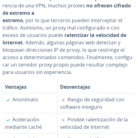
re­n­cia de una VPN, muchos proxies
no ofrecen cifrado
de extremo a
extremo
, por lo que terceros pueden in­te­r­ce­p­tar el
tráfico. Asimismo, un proxy mal co­n­fi­gu­ra­do o con
exceso de usuarios puede
ra­le­n­ti­zar la velocidad de
Internet
. Además, algunas páginas web detectan y
bloquean di­re­c­cio­nes IP de proxy, lo que restringe el
acceso a de­te­r­mi­na­dos co­n­te­ni­dos. Fi­na­l­me­n­te, co­n­fi­gu­
rar un servidor proxy propio puede resultar complejo
para usuarios sin ex­pe­rie­n­cia.
Ventajas
De­s­ve­n­ta­jas
✓
✗
Anonimato
Riesgo de seguridad con
software inseguro
✓
✗
Ace­le­ra­ción
Posible ra­le­n­ti­za­ción de la
mediante caché
velocidad de Internet