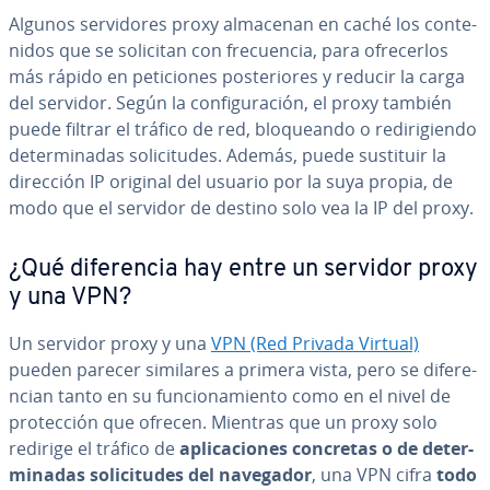
Algunos se­r­vi­do­res proxy almacenan en caché los co­n­te­
ni­dos que se solicitan con fre­cue­n­cia, para ofre­ce­r­los
más rápido en pe­ti­cio­nes po­s­te­rio­res y reducir la carga
del servidor. Según la co­n­fi­gu­ra­ción, el proxy también
puede filtrar el tráfico de red, blo­quea­n­do o re­di­ri­gie­n­do
de­te­r­mi­na­das so­li­ci­tu­des. Además, puede sustituir la
dirección IP original del usuario por la suya propia, de
modo que el servidor de destino solo vea la IP del proxy.
¿Qué di­fe­re­n­cia hay entre un servidor proxy
y una VPN?
Un servidor proxy y una
VPN (Red Privada Virtual)
pueden parecer similares a primera vista, pero se di­fe­re­
n­cian tanto en su fu­n­cio­na­mie­n­to como en el nivel de
pro­te­c­ción que ofrecen. Mientras que un proxy solo
redirige el tráfico de
apli­ca­cio­nes concretas o de de­te­r­
mi­na­das so­li­ci­tu­des del navegador
, una VPN cifra
todo