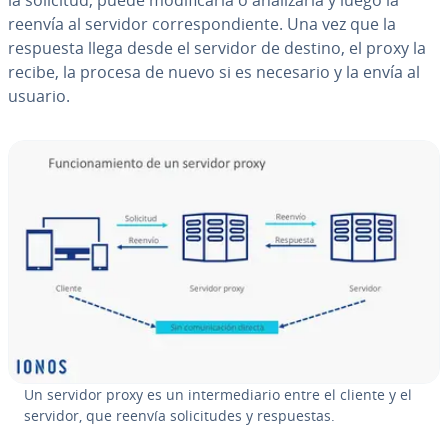
la solicitud, puede mo­di­fi­car­la o ana­li­zar­la y luego la
reenvía al servidor co­rre­s­po­n­die­n­te. Una vez que la
respuesta llega desde el servidor de destino, el proxy la
recibe, la procesa de nuevo si es necesario y la envía al
usuario.
Un servidor proxy es un in­te­r­me­dia­rio entre el cliente y el
servidor, que reenvía so­li­ci­tu­des y re­s­pue­s­tas.