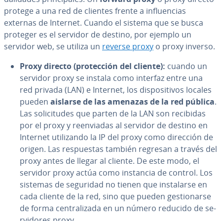
protege a una red de clientes frente a in­flue­n­cias
externas de Internet. Cuando el sistema que se busca
proteger es el servidor de destino, por ejemplo un
servidor web, se utiliza un
reverse proxy
o proxy inverso.
Proxy directo (pro­te­c­ción del cliente):
cuando un
servidor proxy se instala como interfaz entre una
red privada (LAN) e Internet, los di­s­po­si­ti­vos locales
pueden
aislarse de las amenazas de la red pública
.
Las so­li­ci­tu­des que parten de la LAN son recibidas
por el proxy y re­en­via­das al servidor de destino en
Internet uti­li­za­n­do la IP del proxy como dirección de
origen. Las re­s­pue­s­tas también regresan a través del
proxy antes de llegar al cliente. De este modo, el
servidor proxy actúa como instancia de control. Los
sistemas de seguridad no tienen que in­s­ta­lar­se en
cada cliente de la red, sino que pueden ge­s­tio­nar­se
de forma ce­n­tra­li­za­da en un número reducido de se­
r­vi­do­res proxy.