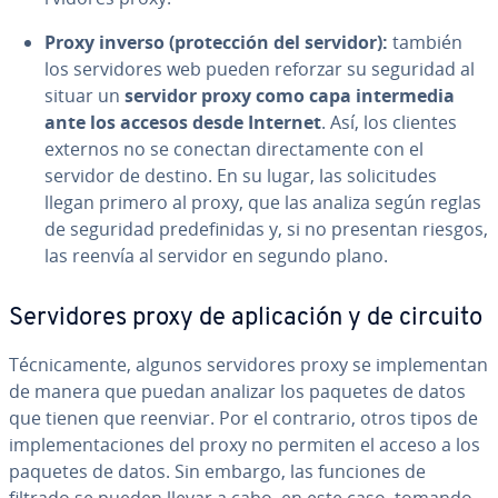
Proxy inverso (pro­te­c­ción del servidor):
también
los se­r­vi­do­res web pueden reforzar su seguridad al
situar un
servidor proxy como capa in­te­r­me­dia
ante los accesos desde Internet
. Así, los clientes
externos no se conectan di­re­c­ta­me­n­te con el
servidor de destino. En su lugar, las so­li­ci­tu­des
llegan primero al proxy, que las analiza según reglas
de seguridad pre­de­fi­ni­das y, si no presentan riesgos,
las reenvía al servidor en segundo plano.
Se­r­vi­do­res proxy de apli­ca­ción y de circuito
Té­c­ni­ca­me­n­te, algunos se­r­vi­do­res proxy se im­ple­me­n­tan
de manera que puedan analizar los paquetes de datos
que tienen que reenviar. Por el contrario, otros tipos de
im­ple­me­n­ta­cio­nes del proxy no permiten el acceso a los
paquetes de datos. Sin embargo, las funciones de