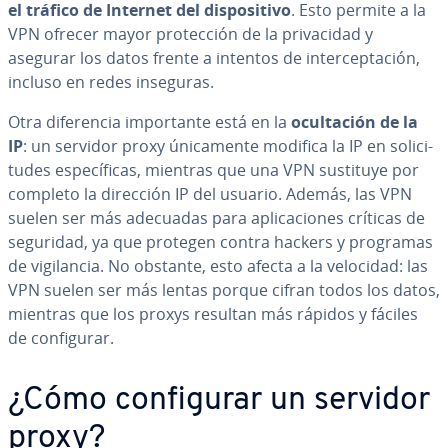
el tráfico de Internet del di­s­po­si­ti­vo
. Esto permite a la
VPN ofrecer mayor pro­te­c­ción de la pri­va­ci­dad y
asegurar los datos frente a intentos de in­te­r­ce­p­ta­ción,
incluso en redes inseguras.
Otra di­fe­re­n­cia im­po­r­ta­n­te está en la
ocu­l­ta­ción de la
IP
: un servidor proxy úni­ca­me­n­te modifica la IP en so­li­ci­
tu­des es­pe­cí­fi­cas, mientras que una VPN sustituye por
completo la dirección IP del usuario. Además, las VPN
suelen ser más adecuadas para apli­ca­cio­nes críticas de
seguridad, ya que protegen contra hackers y programas
de vi­gi­la­n­cia. No obstante, esto afecta a la velocidad: las
VPN suelen ser más lentas porque cifran todos los datos,
mientras que los proxys resultan más rápidos y fáciles
de co­n­fi­gu­rar.
¿Cómo co­n­fi­gu­rar un servidor
proxy?