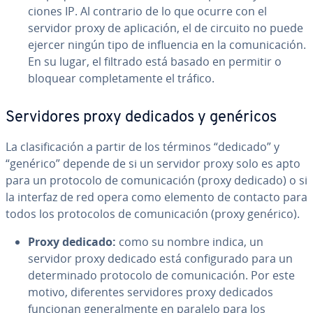
cio­nes IP. Al contrario de lo que ocurre con el
servidor proxy de apli­ca­ción, el de circuito no puede
ejercer ningún tipo de in­flue­n­cia en la co­mu­ni­ca­ción.
En su lugar, el filtrado está basado en permitir o
bloquear co­m­ple­ta­me­n­te el tráfico.
Se­r­vi­do­res proxy dedicados y genéricos
La cla­si­fi­ca­ción a partir de los términos “dedicado” y
“genérico” depende de si un servidor proxy solo es apto
para un protocolo de co­mu­ni­ca­ción (proxy dedicado) o si
la interfaz de red opera como elemento de contacto para
todos los pro­to­co­los de co­mu­ni­ca­ción (proxy genérico).
Proxy dedicado:
como su nombre indica, un
servidor proxy dedicado está co­n­fi­gu­ra­do para un
de­te­r­mi­na­do protocolo de co­mu­ni­ca­ción. Por este
motivo, di­fe­re­n­tes se­r­vi­do­res proxy dedicados
funcionan ge­ne­ra­l­me­n­te en paralelo para los