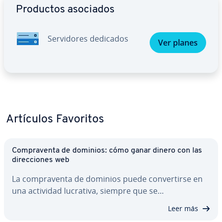
Productos asociados
Se­r­vi­do­res dedicados
Ver planes
Artículos Favoritos
Co­m­pra­ve­n­ta de dominios: cómo ganar dinero con las
di­re­c­cio­nes web
La co­m­pra­ve­n­ta de dominios puede co­n­ve­r­ti­r­se en
una actividad lucrativa, siempre que se…
Leer más