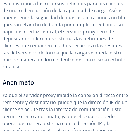
este di­s­tri­bui­rá los recursos definidos para los clientes
de una red en función de la capacidad de carga. Así se
puede tener la seguridad de que las apli­ca­cio­nes no blo­
quea­rán el ancho de banda por completo. Debido a su
papel de interfaz central, el servidor proxy permite
depositar en di­fe­re­n­tes sistemas las pe­ti­cio­nes de
clientes que requieren muchos recursos o las re­s­pue­s­
tas del servidor, de forma que la carga se pueda di­s­tri­
buir de manera uniforme dentro de una misma red in­fo­
r­má­ti­ca.
Anonimato
Ya que el servidor proxy impide la conexión directa entre
remitente y de­s­ti­na­ta­rio, puede que la dirección IP de un
cliente se oculte tras la interfaz de co­mu­ni­ca­ción. Esto
permite cierto anonimato, ya que el usuario puede
operar de manera externa con la dirección IP y la
ubicación del proxy. Aquellos países que tienen una