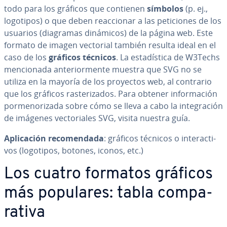
todo para los gráficos que contienen
símbolos
(p. ej.,
logotipos) o que deben reac­cio­nar a las pe­ti­cio­nes de los
usuarios (diagramas dinámicos) de la página web. Este
formato de imagen vectorial también resulta ideal en el
caso de los
gráficos técnicos
. La es­ta­dí­s­ti­ca de W3Techs
me­n­cio­na­da an­te­rio­r­me­n­te muestra que SVG no se
utiliza en la mayoría de los proyectos web, al contrario
que los gráficos ra­s­te­ri­za­dos. Para obtener in­fo­r­ma­ción
po­r­me­no­ri­za­da sobre cómo se lleva a cabo la in­te­gra­ción
de imágenes ve­c­to­ria­les SVG, visita nuestra guía.
Apli­ca­ción re­co­me­n­da­da
: gráficos técnicos o in­ter­ac­ti­
vos (logotipos, botones, iconos, etc.)
Los cuatro formatos gráficos
más populares: tabla co­m­pa­
ra­ti­va