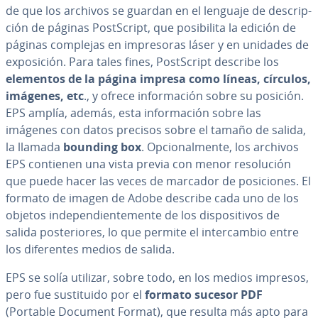
de que los archivos se guardan en el lenguaje de de­s­cri­p­
ción de páginas Po­st­S­cri­pt, que po­si­bi­li­ta la edición de
páginas complejas en im­pre­so­ras láser y en unidades de
ex­po­si­ción. Para tales fines, Po­st­S­cri­pt describe los
elementos de la página impresa como líneas, círculos,
imágenes, etc
., y ofrece in­fo­r­ma­ción sobre su posición.
EPS amplía, además, esta in­fo­r­ma­ción sobre las
imágenes con datos precisos sobre el tamaño de salida,
la llamada
bounding box
. Op­cio­na­l­me­n­te, los archivos
EPS contienen una vista previa con menor re­so­lu­ción
que puede hacer las veces de marcador de po­si­cio­nes. El
formato de imagen de Adobe describe cada uno de los
objetos in­de­pe­n­die­n­te­me­n­te de los di­s­po­si­ti­vos de
salida po­s­te­rio­res, lo que permite el in­te­r­ca­m­bio entre
los di­fe­re­n­tes medios de salida.
EPS se solía utilizar, sobre todo, en los medios impresos,
pero fue su­s­ti­tui­do por el
formato sucesor PDF
(Portable Document Format), que resulta más apto para