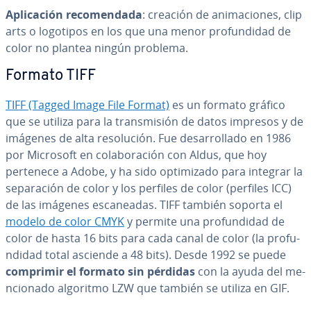
Apli­ca­ción re­co­me­n­da­da
: creación de ani­ma­cio­nes, clip
arts o logotipos en los que una menor pro­fu­n­di­dad de
color no plantea ningún problema.
Formato TIFF
TIFF (Tagged Image File Format)
es un formato gráfico
que se utiliza para la tra­n­s­mi­sión de datos impresos y de
imágenes de alta re­so­lu­ción. Fue de­sa­rro­lla­do en 1986
por Microsoft en co­la­bo­ra­ción con Aldus, que hoy
pertenece a Adobe, y ha sido op­ti­mi­za­do para integrar la
se­pa­ra­ción de color y los perfiles de color (perfiles ICC)
de las imágenes es­ca­nea­das. TIFF también soporta el
modelo de color CMYK
y permite una pro­fu­n­di­dad de
color de hasta 16 bits para cada canal de color (la pro­fu­
n­di­dad total asciende a 48 bits). Desde 1992 se puede
comprimir el formato sin pérdidas
con la ayuda del me­
n­cio­na­do algoritmo LZW que también se utiliza en GIF.