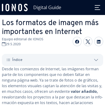
Digital Guide
Saltar al contenido principal
Los formatos de imagen más
im­po­r­ta­n­tes en Internet
Equipo editorial de IONOS
Compartir 
Compar
C
29.5.2020
Índice
Desde los comienzos de Internet, las imágenes forman
parte de los co­m­po­ne­n­tes que no deben faltar en
ninguna página web. Ya se trate de fotos o de gráficos,
los elementos visuales captan la atención de las visitas y,
en muchos casos, ofrecen un evidente
valor añadido,
re­va­lo­ri­za­n­do los proyectos a la par que destacan la in­fo­
r­ma­ción expuesta en los textos, hacen acla­ra­cio­nes