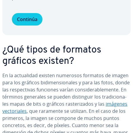
Continúa
¿Qué tipos de formatos
gráficos existen?
En la ac­tua­li­dad existen numerosos formatos de imagen
para los gráficos bi­di­me­n­sio­na­les y para las fotos, donde
las re­s­pe­c­ti­vas funciones varían co­n­si­de­ra­ble­me­n­te. En
términos generales se pueden di­s­ti­n­guir los tra­di­cio­na­
les mapas de bits o gráficos ra­s­te­ri­za­dos y las
imágenes
ve­c­to­ria­les
, que raramente se utilizan. En el caso de los
primeros, la imagen se compone de muchos puntos
concretos, es decir, de píxeles. Cuanto menor sea la
dimensión de dichos píxeles y cuantos más haya, mayor