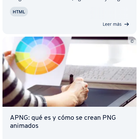
File Format) permite a los usuarios, entre otras
HTML
cosas, ahorrar espacio y mejorar la calidad de las
fotos. Dado que otras pla­ta­fo­r­mas…
Leer más
APNG: qué es y cómo se crean PNG
animados