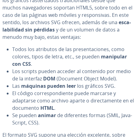
los gráficos ra­s­te­ri­za­dos tra­di­cio­na­les desde que
muchos na­ve­ga­do­res soportan HTML5, sobre todo en el
caso de las páginas web móviles y re­s­po­n­si­vas. En este
sentido, los archivos SVG ofrecen, además de una
es­ca­
la­bi­li­dad sin pérdidas
y de un volumen de datos a
menudo muy bajo, estas ventajas:
Todos los atributos de las pre­se­n­ta­cio­nes, como
colores, tipos de letra, etc., se pueden
manipular
con CSS
.
Los scripts pueden acceder al contenido por medio
de la interfaz
DOM
(Document Object Model).
Las
máquinas pueden leer
los gráficos SVG.
El código co­rre­s­po­n­die­n­te puede marcarse y
adaptarse como archivo aparte o di­re­c­ta­me­n­te en el
documento
HTML
.
Se pueden
animar
de di­fe­re­n­tes formas (SMIL, Ja­va­
S­cri­pt, CSS).
El formato SVG supone una elección excelente, sobre