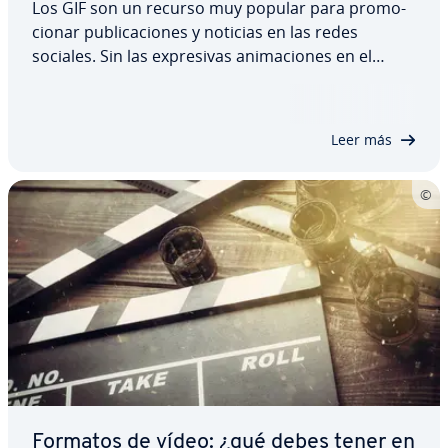
Los GIF son un recurso muy popular para pro­mo­
cio­nar pu­bli­ca­cio­nes y noticias en las redes
sociales. Sin las ex­pre­si­vas ani­ma­cio­nes en el
formato homónimo parece imposible ima­gi­nar­se
el mundo online y lo cierto es que APNG es un
formato al­te­r­na­ti­vo que en algunos aspectos
Leer más
supera…
Formatos de vídeo: ¿qué debes tener en