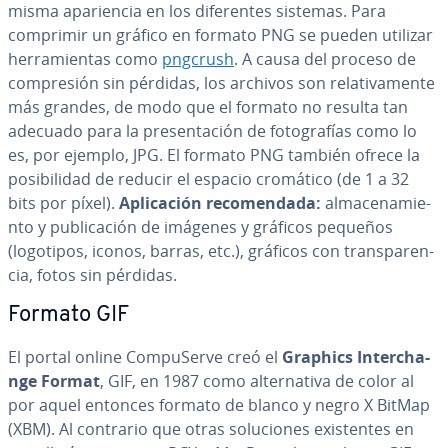
misma apa­rie­n­cia en los di­fe­re­n­tes sistemas. Para
comprimir un gráfico en formato PNG se pueden utilizar
he­rra­mie­n­tas como
pngcrush
. A causa del proceso de
co­m­pre­sión sin pérdidas, los archivos son re­la­ti­va­me­n­te
más grandes, de modo que el formato no resulta tan
adecuado para la pre­se­n­ta­ción de fo­to­gra­fías como lo
es, por ejemplo, JPG. El formato PNG también ofrece la
po­si­bi­li­dad de reducir el espacio cromático (de 1 a 32
bits por píxel).
Apli­ca­ción re­co­me­n­da­da:
al­ma­ce­na­mie­
n­to y pu­bli­ca­ción de imágenes y gráficos pequeños
(logotipos, iconos, barras, etc.), gráficos con tra­n­s­pa­re­n­
cia, fotos sin pérdidas.
Formato GIF
El portal online Co­m­pu­Se­r­ve creó el
Graphics In­te­r­cha­
n­ge Format
, GIF, en 1987 como al­te­r­na­ti­va de color al
por aquel entonces formato de blanco y negro X BitMap
(XBM). Al contrario que otras so­lu­cio­nes exi­s­te­n­tes en