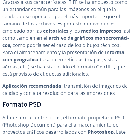
Gracias a sus ca­ra­c­te­rí­s­ti­cas, TIFF se ha impuesto como
un estándar común para las imágenes en el que la
calidad desempeña un papel más im­po­r­ta­n­te que el
tamaño de los archivos. Es por este motivo que es
empleado por las
edi­to­ria­les
y los
medios impresos
, así
como también en el
archivo de gráficos mo­no­cro­má­ti­
cos
, como podría ser el caso de los dibujos técnicos.
Para el al­ma­ce­na­mie­n­to y la pre­se­n­ta­ción de
in­fo­r­ma­
ción geo­grá­fi­ca
basada en retículas (mapas, vistas
aéreas, etc.) se ha es­ta­ble­ci­do el formato GeoTIFF, que
está provisto de etiquetas adi­cio­na­les.
Apli­ca­ción re­co­me­n­da­da
: tra­n­s­mi­sión de imágenes de
calidad y con alta re­so­lu­ción para las im­pre­sio­nes
Formato PSD
Adobe ofrece, entre otros, el formato pro­pie­ta­rio PSD
(Photoshop Document) para el al­ma­ce­na­mie­n­to de
proyectos gráficos de­sa­rro­lla­dos con
Photoshop
. Este