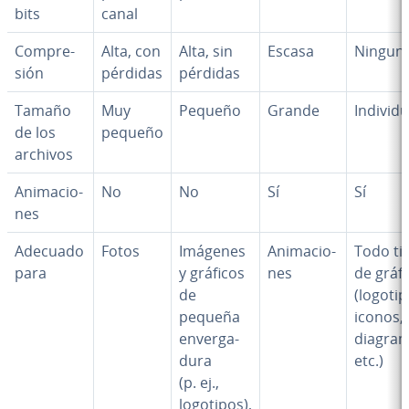
bits
canal
Co­m­pre­
Alta, con
Alta, sin
Escasa
Ningun
sión
pérdidas
pérdidas
Tamaño
Muy
Pequeño
Grande
In­di­vi­d
de los
pequeño
archivos
Ani­ma­cio­
No
No
Sí
Sí
nes
Adecuado
Fotos
Imágenes
Ani­ma­cio­
Todo ti
para
y gráficos
nes
de gráf
de
(logotip
pequeña
iconos,
en­ve­r­ga­
diagram
du­ra
etc.)
(p. ej.,
logotipos),