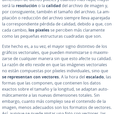
será la
re­so­lu­ción
o la
calidad
del archivo de imagen y,
por co­n­si­guie­n­te, también el tamaño del archivo. La am­
plia­ción o reducción del archivo siempre lleva aparejada
la co­rre­s­po­n­die­n­te pérdida de calidad, debido a que, con
cada cambio,
los píxeles
se perciben más cla­ra­me­n­te
como las pequeñas es­tru­c­tu­ras cuadradas que son.
Este hecho es, a su vez, el mayor signo di­s­ti­n­ti­vo de los
gráficos ve­c­to­ria­les, que pueden mi­ni­mi­zar­se o ma­xi­mi­
zar­se de cualquier manera sin que esto afecte su calidad.
La razón de ello reside en que las imágenes ve­c­to­ria­les
no están co­m­pue­s­tas por píxeles in­di­vi­dua­les, sino que
se re­pre­se­n­tan con vectores.
A la hora del
escalado
, las
formas que las componen, que contienen los datos
exactos sobre el tamaño y la longitud, se adaptan au­to­
má­ti­ca­me­n­te a las nuevas di­me­n­sio­nes totales. Sin
embargo, cuanto más complejo sea el contenido de la
imagen, menos adecuados son los formatos de vectores.
Así, aunque se puede imitar una foto con vectores, las