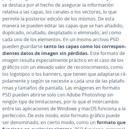
se destaca por el hecho de asegurar la in­fo­r­ma­ción
relativa a las capas, los canales o los vectores, lo que
permite la posterior edición de los mismos. De esta
manera se pueden editar las capas que se han añadido,
duplicado, ocultado, de­s­pla­za­do o eliminado, así como
cada uno de los elementos. En un mismo archivo PSD
pueden guardarse
tanto las capas como los co­rre­s­po­n­
die­n­tes datos de imagen sin pérdidas.
Este formato de
imagen resulta es­pe­cia­l­me­n­te práctico en el caso de los
gráficos con un elevado valor de re­co­no­ci­mie­n­to, como
los logotipos o los banners, que tienen que adaptarse rá­
pi­da­me­n­te y según se necesite a cada una de las pla­ta­fo­
r­mas y tamaños de pantalla. Las imágenes en formato
PSD pueden abrirse solo con Adobe Photoshop sin
ningún tipo de li­mi­ta­cio­nes, por lo que el in­te­r­ca­m­bio
entre las apli­ca­cio­nes de Windows y macOS funciona a la
pe­r­fe­c­ción. De este modo, este formato gráfico puede
ser de­no­mi­na­do, en cierto modo, como un
formato que