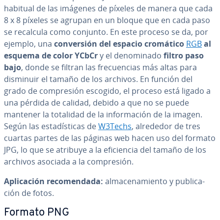
habitual de las imágenes de píxeles de manera que cada
8 x 8 píxeles se agrupan en un bloque que en cada paso
se recalcula como conjunto. En este proceso se da, por
ejemplo, una
co­n­ve­r­sión del espacio cromático
RGB
al
esquema de color
YCbCr
y el de­no­mi­na­do
filtro paso
bajo
, donde se filtran las fre­cue­n­cias más altas para
disminuir el tamaño de los archivos. En función del
grado de co­m­pre­sión escogido, el proceso está ligado a
una pérdida de calidad, debido a que no se puede
mantener la totalidad de la in­fo­r­ma­ción de la imagen.
Según las es­ta­dí­s­ti­cas de
W3Techs
, alrededor de tres
cuartas partes de las páginas web hacen uso del formato
JPG, lo que se atribuye a la efi­cie­n­cia del tamaño de los
archivos asociada a la co­m­pre­sión.
Apli­ca­ción re­co­me­n­da­da:
al­ma­ce­na­mie­n­to y pu­bli­ca­
ción de fotos.
Formato PNG