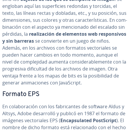
engloban aquí las su­pe­r­fi­cies redondas y torcidas, el
texto, las líneas rectas y dobladas, etc., y su posición, sus
di­me­n­sio­nes, sus colores y otras ca­ra­c­te­rí­s­ti­cas. En co­m­
bi­na­ción con el aspecto ya me­n­cio­na­do del escalado sin
pérdidas, la
rea­li­za­ción de elementos web re­s­po­n­si­vos
y sin barreras
se convierte en un juego de niños.
Además, en los archivos con formatos ve­c­to­ria­les se
pueden hacer cambios en todo momento, aunque el
nivel de co­m­ple­ji­dad aumenta co­n­si­de­ra­ble­me­n­te con la
pro­gre­si­va di­fi­cu­l­tad de los archivos de imagen. Otra
ventaja frente a los mapas de bits es la po­si­bi­li­dad de
generar ani­ma­cio­nes con Ja­va­S­cri­pt.
Formato EPS
En co­la­bo­ra­ción con los fa­bri­ca­n­tes de software Aldus y
Altsys, Adobe de­sa­rro­lló y publicó en 1987 el formato de
imágenes ve­c­to­ria­les EPS (
En­ca­p­su­la­ted Po­st­S­cri­pt
). El
nombre de dicho formato está re­la­cio­na­do con el hecho