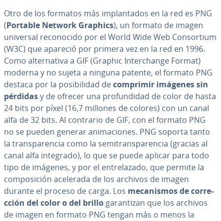
Otro de los formatos más im­pla­n­ta­dos en la red es PNG
(
Portable Network Graphics
), un formato de imagen
universal re­co­no­ci­do por el World Wide Web Co­n­so­r­tium
(W3C) que apareció por primera vez en la red en 1996.
Como al­te­r­na­ti­va a GIF (Graphic In­te­r­cha­n­ge Format)
moderna y no sujeta a ninguna patente, el formato PNG
destaca por la po­si­bi­li­dad de
comprimir imágenes sin
pérdidas
y de ofrecer una pro­fu­n­di­dad de color de hasta
24 bits por píxel (16,7 millones de colores) con un canal
alfa de 32 bits. Al contrario de GIF, con el formato PNG
no se pueden generar ani­ma­cio­nes. PNG soporta tanto
la tra­n­s­pa­re­n­cia como la se­mi­tra­n­s­pa­re­n­cia (gracias al
canal alfa integrado), lo que se puede aplicar para todo
tipo de imágenes, y por el en­tre­la­za­do, que permite la
co­m­po­si­ción acelerada de los archivos de imagen
durante el proceso de carga. Los
me­ca­ni­s­mos de co­rre­
c­ción del color o del brillo
ga­ra­n­ti­zan que los archivos
de imagen en formato PNG tengan más o menos la