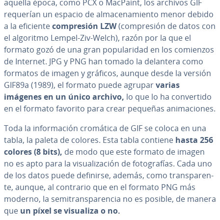
aquella época, como PCX o MacPaint, los archivos GIF
requerían un espacio de al­ma­ce­na­mie­n­to menor debido
a la eficiente
co­m­pre­sión LZW
(co­m­pre­sión de datos con
el algoritmo Lempel-Ziv-Welch), razón por la que el
formato gozó de una gran po­pu­la­ri­dad en los comienzos
de Internet. JPG y PNG han tomado la delantera como
formatos de imagen y gráficos, aunque desde la versión
GIF89a (1989), el formato puede agrupar
varias
imágenes en un único archivo,
lo que lo ha co­n­ve­r­ti­do
en el formato favorito para crear pequeñas ani­ma­cio­nes.
Toda la in­fo­r­ma­ción cromática de GIF se coloca en una
tabla, la paleta de colores. Esta tabla contiene
hasta 256
colores (8 bits),
de modo que este formato de imagen
no es apto para la vi­sua­li­za­ción de fo­to­gra­fías. Cada uno
de los datos puede definirse, además, como tra­n­s­pa­re­n­
te, aunque, al contrario que en el formato PNG más
moderno, la se­mi­tra­n­s­pa­re­n­cia no es posible, de manera
que
un píxel se visualiza o no.