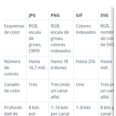
JPG
PNG
GIF
SVG
Esquemas
RGB,
RGB,
Colores
RGB,
de color
escala
escala de
indexados
nombre
de
grises,
de colo
grises,
colores
de SVG
CMYK
indexados
Número
Hasta
Hasta 18
Hasta 256
Hasta 1
de
16,7 mill.
trillones
mill.
colores
Canales
Tres
Tres (más
Uno
Tres (m
de color
un canal
un cana
alfa)
alfa)
Pro­fu­n­di­
8 bits
1–16 bits
1–8 bits
8 bits p
dad de
por
por canal
canal