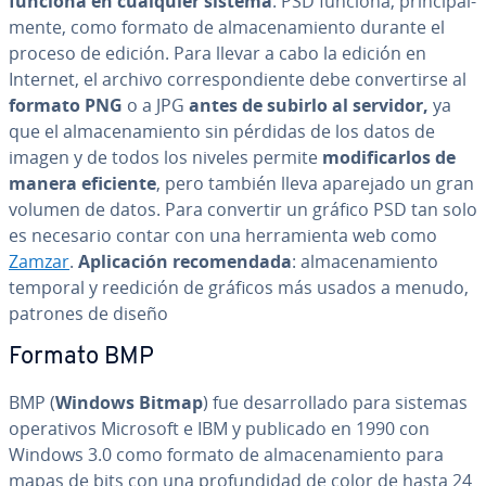
funciona en cualquier sistema
. PSD funciona, pri­n­ci­pa­l­
me­n­te, como formato de al­ma­ce­na­mie­n­to durante el
proceso de edición. Para llevar a cabo la edición en
Internet, el archivo co­rre­s­po­n­die­n­te debe co­n­ve­r­ti­r­se al
formato PNG
o a JPG
antes de subirlo al servidor,
ya
que el al­ma­ce­na­mie­n­to sin pérdidas de los datos de
imagen y de todos los niveles permite
mo­di­fi­car­los de
manera eficiente
, pero también lleva aparejado un gran
volumen de datos. Para convertir un gráfico PSD tan solo
es necesario contar con una he­rra­mie­n­ta web como
Zamzar
.
Apli­ca­ción re­co­me­n­da­da
: al­ma­ce­na­mie­n­to
temporal y reedición de gráficos más usados a menudo,
patrones de diseño
Formato BMP
BMP (
Windows Bitmap
) fue de­sa­rro­lla­do para sistemas
ope­ra­ti­vos Microsoft e IBM y publicado en 1990 con
Windows 3.0 como formato de al­ma­ce­na­mie­n­to para
mapas de bits con una pro­fu­n­di­dad de color de hasta 24