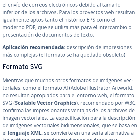
el envío de correos ele­c­tró­ni­cos debido al tamaño
inferior de los archivos. Para los proyectos web resultan
igua­l­me­n­te aptos tanto el histórico EPS como el
moderno PDF, que se utiliza más para el in­te­r­ca­m­bio o
pre­se­n­ta­ción de do­cu­me­n­tos de texto.
Apli­ca­ción re­co­me­n­da­da
: de­s­cri­p­ción de im­pre­sio­nes
más complejas (el formato se ha quedado obsoleto)
Formato SVG
Mientras que muchos otros formatos de imágenes ve­c­
to­ria­les, como el formato Al (Adobe Illu­s­tra­tor Artwork),
no resultan apro­pia­dos para el entorno web, el formato
SVG (
Scalable Vector Graphics
), re­co­me­n­da­do por W3C,
confirma las im­pre­sio­na­n­tes ventajas de los archivos de
imagen ve­c­to­ria­les. La es­pe­ci­fi­ca­ción para la de­s­cri­p­ción
de imágenes ve­c­to­ria­les bi­di­me­n­sio­na­les, que se basa en
el
lenguaje XML
, se convierte en una seria al­te­r­na­ti­va a