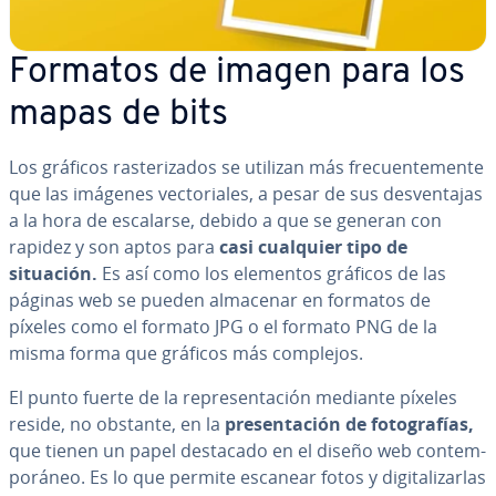
Formatos de imagen para los
mapas de bits
Los gráficos ra­s­te­ri­za­dos se utilizan más fre­cue­n­te­me­n­te
que las imágenes ve­c­to­ria­les, a pesar de sus de­s­ve­n­ta­jas
a la hora de escalarse, debido a que se generan con
rapidez y son aptos para
casi cualquier tipo de
situación.
Es así como los elementos gráficos de las
páginas web se pueden almacenar en formatos de
píxeles como el formato JPG o el formato PNG de la
misma forma que gráficos más complejos.
El punto fuerte de la re­pre­se­n­ta­ción mediante píxeles
reside, no obstante, en la
pre­se­n­ta­ción de fo­to­gra­fías,
que tienen un papel destacado en el diseño web co­n­te­m­
po­rá­neo. Es lo que permite escanear fotos y di­gi­ta­li­zar­las