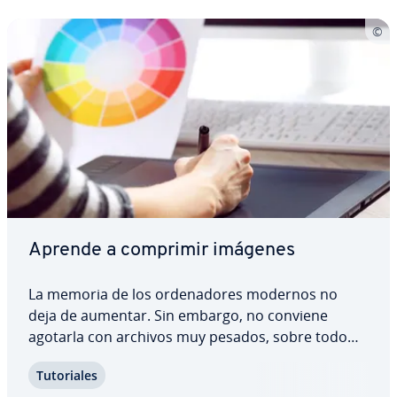
Aprende a comprimir imágenes
La memoria de los or­de­na­do­res modernos no
deja de aumentar. Sin embargo, no conviene
agotarla con archivos muy pesados, sobre todo
cuando se gestiona un proyecto en la web. Los
Tu­to­ria­les
datos co­m­pri­mi­dos se cargan más rápido, lo que