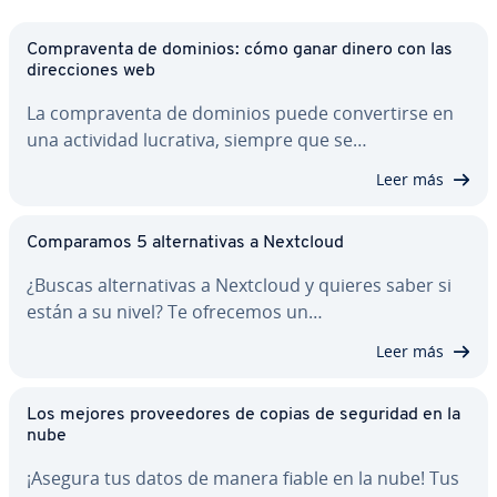
Co­m­pra­ve­n­ta de dominios: cómo ganar dinero con las
di­re­c­cio­nes web
La co­m­pra­ve­n­ta de dominios puede co­n­ve­r­ti­r­se en
una actividad lucrativa, siempre que se…
Leer más
Co­m­pa­ra­mos 5 al­te­r­na­ti­vas a Nextcloud
¿Buscas al­te­r­na­ti­vas a Nextcloud y quieres saber si
están a su nivel? Te ofrecemos un…
Leer más
Los mejores pro­vee­do­res de copias de seguridad en la
nube
¡Asegura tus datos de manera fiable en la nube! Tus