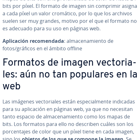
bits por píxel. El formato de imagen sin comprimir asigna
a cada píxel un valor cromático, por lo que los archivos
suelen ser muy grandes, motivo por el que el formato no
es adecuado para su uso en páginas web.
Apli­ca­ción re­co­me­n­da­da
: al­ma­ce­na­mie­n­to de
fotos/gráficos en el ámbito offline
Formatos de imagen ve­c­to­ria­
les: aún no tan populares en la
web
Las imágenes ve­c­to­ria­les están es­pe­cia­l­me­n­te indicadas
para su apli­ca­ción en páginas web, ya que no necesitan
tanto espacio de al­ma­ce­na­mie­n­to como los mapas de
bits. Los formatos para ello no describen cuáles son los
po­r­ce­n­ta­jes de color que un píxel tiene en cada imagen,
sino los
objetos
de los que se compone la imagen
. Se