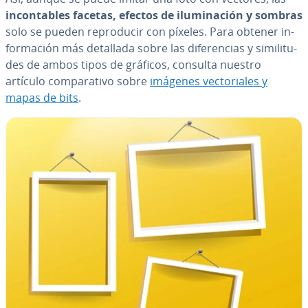
in­co­n­ta­bles facetas, efectos de ilu­mi­na­ción y sombras
solo se pueden re­pro­du­cir con píxeles. Para obtener in­
fo­r­ma­ción más detallada sobre las di­fe­re­n­cias y si­mi­li­tu­
des de ambos tipos de gráficos, consulta nuestro
artículo co­m­pa­ra­ti­vo sobre
imágenes ve­c­to­ria­les y
mapas de bits
.