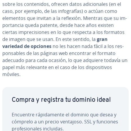
sobre los co­n­te­ni­dos, ofrecen datos adi­cio­na­les (en el
caso, por ejemplo, de las in­fo­gra­fías) o actúan como
elementos que invitan a la reflexión. Mientras que su im­
po­r­ta­n­cia queda patente, desde hace años existen
ciertas im­pre­ci­sio­nes en lo que respecta a los formatos
de imagen que se usan. En este sentido, la
gran
variedad de opciones
no les hacen nada fácil a los re­s­
po­n­sa­bles de las páginas web encontrar el formato
adecuado para cada ocasión, lo que adquiere todavía un
papel más relevante en el caso de los di­s­po­si­ti­vos
móviles.
Compra y registra tu dominio ideal
Encuentre rá­pi­da­me­n­te el dominio que desea y
cómprelo a un precio ventajoso. SSL y funciones
pro­fe­sio­na­les incluidas.