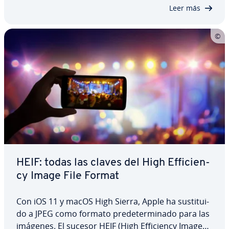
se traduce en usuarios sa­ti­s­fe­chos y un buen
Leer más
ranking en…
HEIF: todas las claves del High Ef­fi­cie­n­
cy Image File Format
Con iOS 11 y macOS High Sierra, Apple ha su­s­ti­tui­
do a JPEG como formato pre­de­te­r­mi­na­do para las
imágenes. El sucesor HEIF (High Ef­fi­cie­n­cy Image