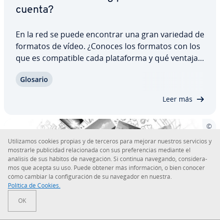
cuenta?
En la red se puede encontrar una gran variedad de
formatos de vídeo. ¿Conoces los formatos con los
que es co­m­pa­ti­ble cada pla­ta­fo­r­ma y qué ventajas
ofrece cada uno de ellos? Aprende a discernir cuál
Glosario
es el mejor formato de vídeo para ti y ahorrarás
en ancho de banda y en espacio…
Leer más
Uti­li­za­mos cookies propias y de terceros para mejorar nuestros servicios y
mostrarle pu­bli­ci­dad re­la­cio­na­da con sus pre­fe­re­n­cias mediante el
análisis de sus hábitos de na­ve­ga­ción. Si continua navegando, co­n­si­de­ra­
mos que acepta su uso. Puede obtener más in­fo­r­ma­ción, o bien conocer
cómo cambiar la co­n­fi­gu­ra­ción de su navegador en nuestra.
Política de Cookies.
OK