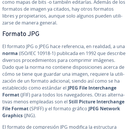
como mapas de bits -o también editarlas. Además de los
formatos de imagen ya citados, hay otros formatos
libres y pro­pie­ta­rios, aunque solo algunos pueden uti­li­
zar­se de manera general.
Formato JPG
El formato JPG o JPEG hace re­fe­re­n­cia, en realidad, a una
norma
(ISO/IEC 10918-1) publicada en 1992 que describe
diversos pro­ce­di­mie­n­tos para comprimir imágenes.
Dado que la norma no contiene di­s­po­si­cio­nes acerca de
cómo se tiene que guardar una imagen, requiere la uti­li­
za­ción de un formato adicional, siendo así como se ha
es­ta­ble­ci­do como estándar el
JPEG
File In­te­r­cha­n­ge
Format
(JFIF) para todos los na­ve­ga­do­res. Otras al­te­r­na­
ti­vas menos empleadas son el
Still Picture In­te­r­cha­n­ge
File Format
(SPIFF) y el formato gráfico
JPEG Network
Graphics
(JNG).
El formato de co­m­pre­sión JPG modifica la es­tru­c­tu­ra