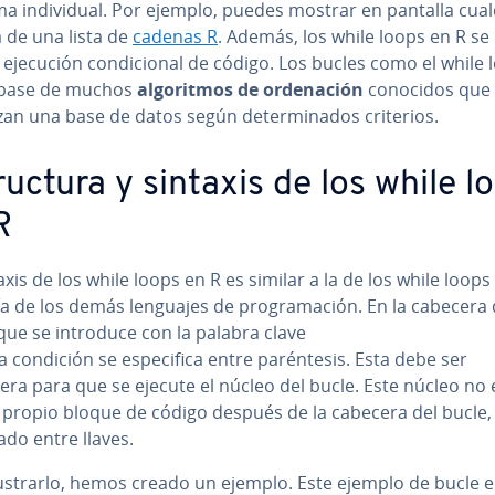
a in­di­vi­dual. Por ejemplo, puedes mostrar en pantalla cua
 de una lista de
cadenas R
. Además, los while loops en R se 
 ejecución co­n­di­cio­nal de código. Los bucles como el while 
 base de muchos
al­go­ri­t­mos de or­de­na­ción
conocidos que
an una base de datos según de­te­r­mi­na­dos criterios.
ru­c­tu­ra y sintaxis de los while l
R
axis de los while loops en R es similar a la de los while loops
 de los demás lenguajes de pro­gra­ma­ción. En la cabecera 
que se introduce con la palabra clave
la condición se es­pe­ci­fi­ca entre pa­ré­n­te­sis. Esta debe ser
era para que se ejecute el núcleo del bucle. Este núcleo no
 propio bloque de código después de la cabecera del bucle,
do entre llaves.
u­s­trar­lo, hemos creado un ejemplo. Este ejemplo de bucle 