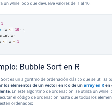
 un while loop que devuelve valores del 1 al 10:
1
e
(
x 
<=
10
)
{
print
(
x
)
x 
<-
 x 
+
1
mplo: Bubble Sort en R
Sort es un algoritmo de or­de­na­ción clásico que se utiliza p
r los elementos de un vector en R o de un
array en R
en 
de­n­te
. En este algoritmo de or­de­na­ción, se utiliza un while 
ecutar el código de or­de­na­ción hasta que todos los elemen
 estén ordenados: