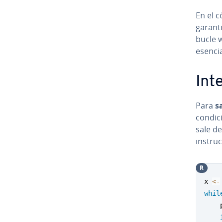
En el c
garanti
bucle w
esencia
In­t
Para
sa
condici
sale de
in­s­tru
R
x 
<-
whil
    