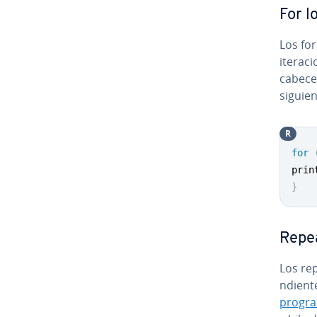
For l
Los fo
ite­ra­c
cabece
siguie
R
for
prin
}
Repea
Los rep
n­die­n
pro­gra