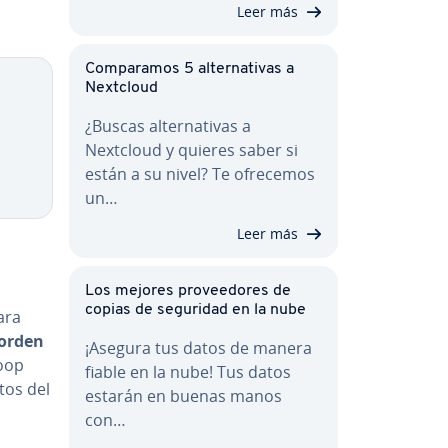
Leer más
Co­m­pa­ra­mos 5 al­te­r­na­ti­vas a
Copy
Nextcloud
¿Buscas al­te­r­na­ti­vas a
Nextcloud y quieres saber si
están a su nivel? Te ofrecemos
un…
Leer más
Los mejores pro­vee­do­res de
copias de seguridad en la nube
ara
orden
¡Asegura tus datos de manera
loop
fiable en la nube! Tus datos
tos del
estarán en buenas manos
con…