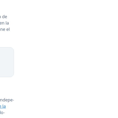
o de
 en la
ne el
Copy
n­de­pe­
 la
do-