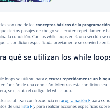
cles son uno de los
conceptos básicos de la pro­gra­ma­ción
n que ciertos pasajes de código se ejecuten re­pe­ti­da­me­n­te 
­mi­na­da condición. Con los while loops en R, una sección se r
ue la condición es­pe­ci­fi­ca­da pre­via­me­n­te se convierte en f
ra qué se utilizan los while loop
le loops se utilizan para
ejecutar re­pe­ti­da­me­n­te un bloq
en función de una condición. Mientras esta condición sea
ra, se ejecuta el código del while loop.
les se utilizan con fre­cue­n­cia en
pro­gra­ma­ción R
para cono
tos de una
lista R
y para realizar acciones es­pe­cí­fi­cas sobre