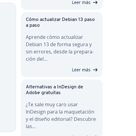
Leer más
Copy
Cómo ac­tua­li­zar Debian 13 paso
a paso
Aprende cómo ac­tua­li­zar
Debian 13 de forma segura y
sin errores, desde la pre­pa­ra­
ción del…
Leer más
Al­te­r­na­ti­vas a InDesign de
Adobe gratuitas
¿Te sale muy caro usar
InDesign para la ma­que­ta­ción
y el diseño editorial? Descubre
las…