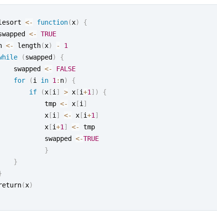
lesort 
<-
function
(
x
)
{
swapped 
<-
TRUE
n 
<-
 length
(
x
)
-
1
while
(
swapped
)
{
    swapped 
<-
FALSE
for
(
i 
in
1
:
n
)
{
if
(
x
[
i
]
>
 x
[
i
+
1
]
)
{
            tmp 
<-
 x
[
i
]
            x
[
i
]
<-
 x
[
i
+
1
]
            x
[
i
+
1
]
<-
 tmp

            swapped 
<-
TRUE
}
}
}
return
(
x
)