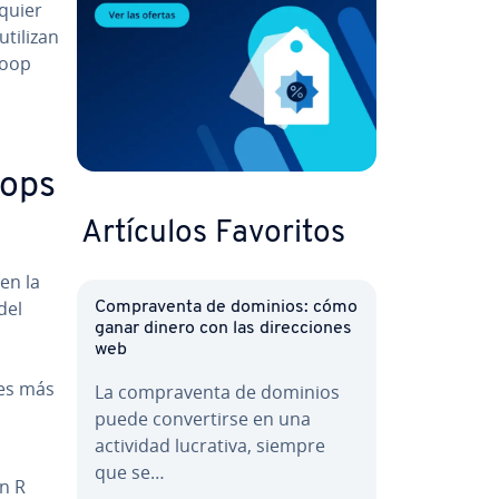
lquier
utilizan
loop
oops
Artículos Favoritos
 en la
del
Co­m­pra­ve­n­ta de dominios: cómo
ganar dinero con las di­re­c­cio­nes
web
 es más
La co­m­pra­ve­n­ta de dominios
puede co­n­ve­r­ti­r­se en una
actividad lucrativa, siempre
que se…
en R