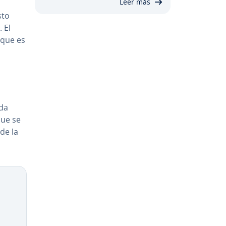
Leer más
sto
 El
, que es
­da
que se
de la
Copy