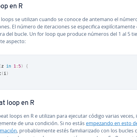
oop en R
r loops se utilizan cuando se conoce de antemano el númer
io­nes. El número de ite­ra­cio­nes se es­pe­ci­fi­ca ex­plí­ci­ta­me­n­te
ra del bucle. Un for loop que produce números del 1 al 5 tie
nte aspecto:
(
z 
in
1
:
5
)
{
t
(
i
)
t loop en R
eat loops en R e utilizan para ejecutar código varias veces, i
­te­me­n­te de una condición. Si no estás
empezando en esto de
­ma­ción
, pro­ba­ble­me­n­te estés fa­mi­lia­ri­za­do con los bucles 