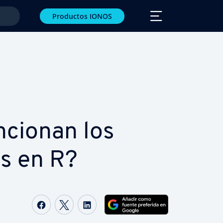
Productos IONOS
cionan los
ps en R?
Compartir Facebook
Compartir Twitter
Compartir LinkedIn