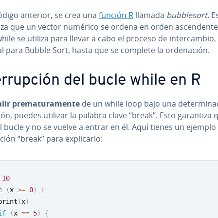
ódigo anterior, se crea una
función R
llamada
bu­b­ble­so­rt
. E
za que un vector numérico se ordena en orden as­ce­n­de­n­te.
hile se utiliza para llevar a cabo el proceso de in­te­r­ca­m­bio
l para Bubble Sort, hasta que se complete la or­de­na­ción.
e­rru­p­ción del bucle while en R
lir pre­ma­tu­ra­me­n­te
de un while loop bajo una de­te­r­mi­na
ón, puedes utilizar la palabra clave “break”. Esto garantiza 
l bucle y no se vuelve a entrar en él. Aquí tienes un ejemplo 
­c­ción “break” para ex­pli­car­lo:
10
e
(
x 
>=
0
)
{
print
(
x
)
if
(
x 
==
5
)
{