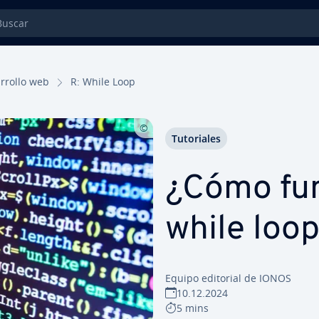
car
­rro­llo web
R: While Loop
Tu­to­ria­les
¿Cómo fun
while loo
Equipo editorial de IONOS
10.12.2024
5 mins