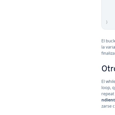
    
}
El bucl
la vari
finaliz
Otr
El whil
loop, 
repeat 
n­die­n
zar­se 