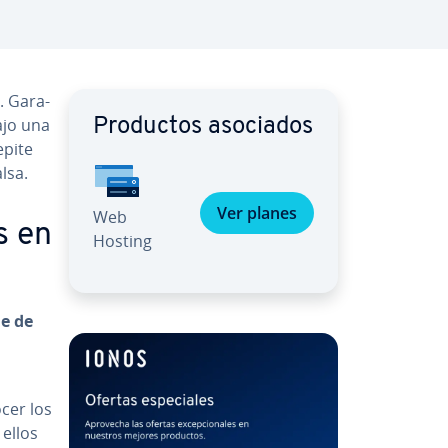
. Ga­ra­
bajo una
Productos asociados
epite
alsa.
Ver planes
Web
s en
Hosting
ue de
cer los
 ellos