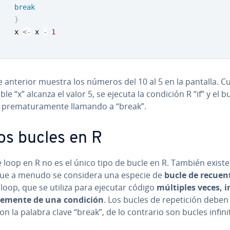
break
}
    x 
<-
 x 
-
1
e anterior muestra los números del 10 al 5 en la pantalla. 
able “x” alcanza el valor 5, se ejecuta la condición R “if” y el b
a pre­ma­tu­ra­me­n­te llamando a “break”.
os bucles en R
e loop en R no es el único tipo de bucle en R. También existe 
que a menudo se considera una especie de
bucle de recuen
loop, que se utiliza para ejecutar código
múltiples veces, in
­te­me­n­te de una condición
. Los bucles de re­pe­ti­ción deben fi
con la palabra clave “break”, de lo contrario son bucles infini