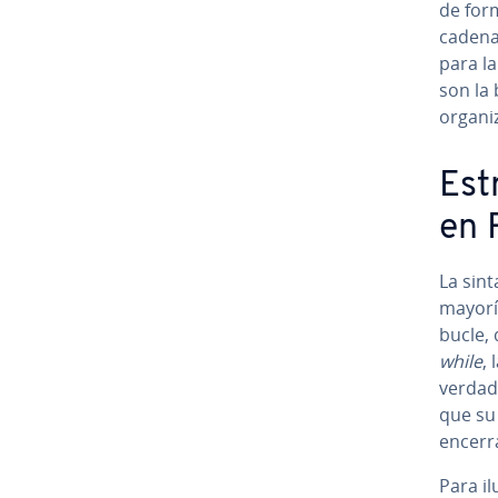
de form
cadena
para la
son la
organiz
Es­t
en 
La sint
mayoría
bucle, 
while
, 
verdad
que su
encerra
Para il