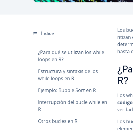
Los bu
Índice
n­ti­za
de­te­r
hasta q
¿Para qué se utilizan los while
loops en R?
¿Pa
Es­tru­c­tu­ra y sintaxis de los
while loops en R
R?
Ejemplo: Bubble Sort en R
Los whi
In­te­rru­p­ción del bucle while en
código
R
verdade
Otros bucles en R
Los buc
elemen