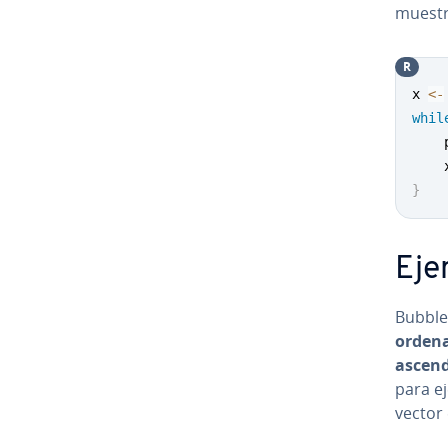
muestra
R
x 
<-
whil
    
    
}
Eje
Bubble 
ordena
as­ce­n­
para ej
vector