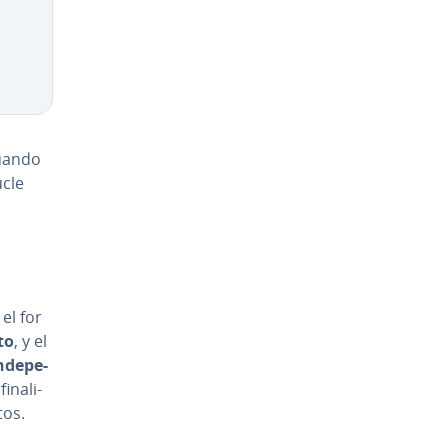
Cuando
ucle
el for
to
, y el
­de­pe­
­na­li­
tos.