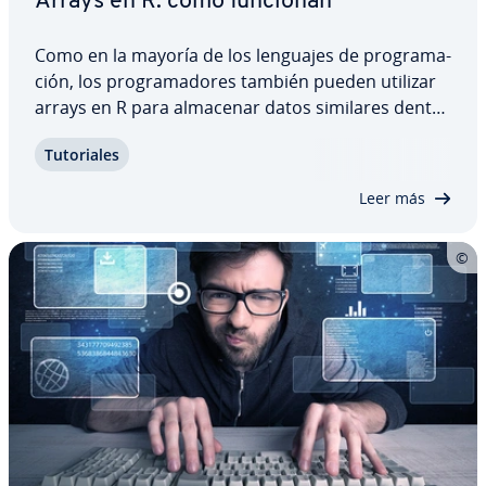
Arrays en R: cómo funcionan
Como en la mayoría de los lenguajes de pro­gra­ma­
ción, los pro­gra­ma­do­res también pueden utilizar
arrays en R para almacenar datos similares dentro
de una es­tru­c­tu­ra. Te mostramos con ejemplos de
Tu­to­ria­les
código cómo crear arrays en R y en qué se di­fe­re­n­
cian de los arrays que puedes conocer…
Leer más