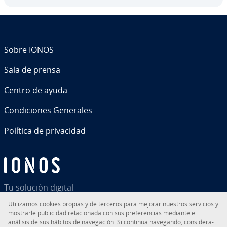
Sobre IONOS
Sala de prensa
Centro de ayuda
Co­n­di­cio­nes Generales
Política de pri­va­ci­dad
Tu solución digital
Uti­li­za­mos cookies propias y de terceros para mejorar nuestros servicios y
mostrarle pu­bli­ci­dad re­la­cio­na­da con sus pre­fe­re­n­cias mediante el
análisis de sus hábitos de na­ve­ga­ción. Si continua navegando, co­n­si­de­ra­