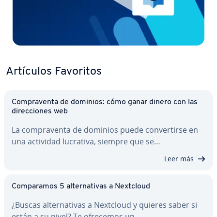
Artículos Favoritos
Co­m­pra­ve­n­ta de dominios: cómo ganar dinero con las
di­re­c­cio­nes web
La co­m­pra­ve­n­ta de dominios puede co­n­ve­r­ti­r­se en
una actividad lucrativa, siempre que se…
Leer más
Co­m­pa­ra­mos 5 al­te­r­na­ti­vas a Nextcloud
¿Buscas al­te­r­na­ti­vas a Nextcloud y quieres saber si
están a su nivel? Te ofrecemos un…