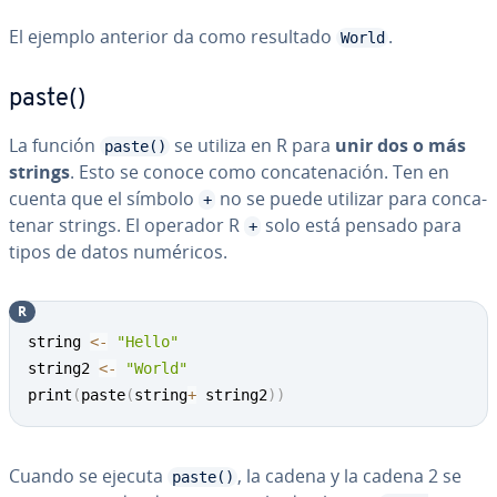
El ejemplo anterior da como resultado
.
World
paste()
La función
se utiliza en R para
unir dos o más
paste()
strings
. Esto se conoce como co­n­ca­te­na­ción. Ten en
cuenta que el símbolo
no se puede utilizar para co­n­ca­
+
te­nar strings. El operador R
solo está pensado para
+
tipos de datos numéricos.
R
Copy
string 
<-
"Hello"
string2 
<-
"World"
print
(
paste
(
string
+
 string2
)
)
Cuando se ejecuta
, la cadena y la cadena 2 se
paste()