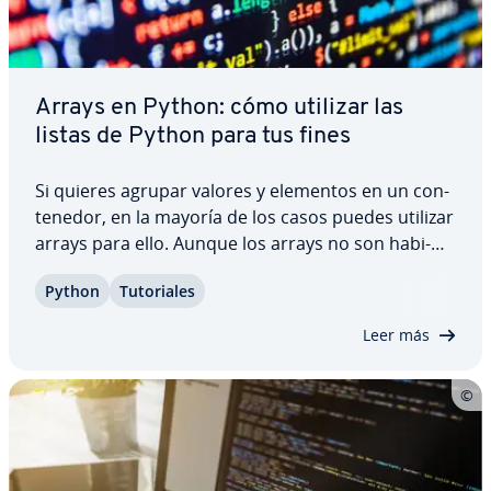
Arrays en Python: cómo utilizar las
listas de Python para tus fines
Si quieres agrupar valores y elementos en un co­n­
te­ne­dor, en la mayoría de los casos puedes utilizar
arrays para ello. Aunque los arrays no son ha­bi­
tua­les en Python, existe una buena al­te­r­na­ti­va en
Python
Tu­to­ria­les
este lenguaje de pro­gra­ma­ción: puedes crear
arrays en Python uti­li­za­n­do listas.…
Leer más