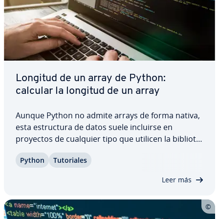
Longitud de un array de Python:
calcular la longitud de un array
Aunque Python no admite arrays de forma nativa,
esta es­tru­c­tu­ra de datos suele incluirse en
proyectos de cualquier tipo que utilicen la bi­blio­te­
ca numpy. Para averiguar el número de elementos
Python
Tu­to­ria­les
de un array, Python ofrece varias funciones. A co­n­
ti­nua­ción, te mostramos las funciones…
Leer más