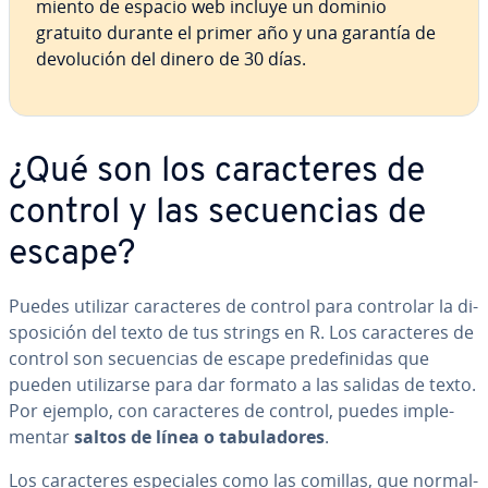
mie­n­to de espacio web incluye un dominio
gratuito durante el primer año y una garantía de
de­vo­lu­ción del dinero de 30 días.
¿Qué son los ca­ra­c­te­res de
control y las se­cue­n­cias de
escape?
Puedes utilizar ca­ra­c­te­res de control para controlar la di­
s­po­si­ción del texto de tus strings en R. Los ca­ra­c­te­res de
control son se­cue­n­cias de escape pre­de­fi­ni­das que
pueden uti­li­zar­se para dar formato a las salidas de texto.
Por ejemplo, con ca­ra­c­te­res de control, puedes im­ple­
me­n­tar
saltos de línea o ta­bu­la­do­res
.
Los ca­ra­c­te­res es­pe­cia­les como las comillas, que no­r­ma­l­