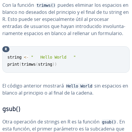
Con la función
puedes eliminar los espacios en
trimws()
blanco no deseados del principio y el final de tu string en
R. Esto puede ser es­pe­cia­l­me­n­te útil al procesar
entradas de usuarios que hayan in­tro­du­ci­do in­vo­lu­n­ta­
ria­me­n­te espacios en blanco al rellenar un fo­r­mu­la­rio.
R
Copy
string 
<-
"   Hello World   "
print
(
trimws
(
string
)
)
El código anterior mostrará
sin espacios en
Hello World
blanco al principio o al final de la cadena.
gsub()
Otra operación de strings en R es la función
. En
gsub()
esta función, el primer parámetro es la subcadena que