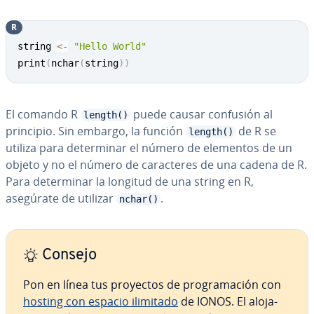
R
Copy
string 
<-
"Hello World"
print
(
nchar
(
string
)
)
El comando R
puede causar confusión al
length()
principio. Sin embargo, la función
de R se
length()
utiliza para de­te­r­mi­nar el número de elementos de un
objeto y no el número de ca­ra­c­te­res de una cadena de R.
Para de­te­r­mi­nar la longitud de una string en R,
asegúrate de utilizar
.
nchar()
Consejo
Pon en línea tus proyectos de pro­gra­ma­ción con
hosting con espacio ilimitado
de IONOS. El alo­ja­