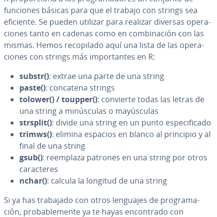
funciones básicas para que el trabajo con strings sea
eficiente. Se pueden utilizar para realizar diversas ope­ra­
cio­nes tanto en cadenas como en co­m­bi­na­ción con las
mismas. Hemos re­co­pi­la­do aquí una lista de las ope­ra­
cio­nes con strings más im­po­r­ta­n­tes en R:
substr()
: extrae una parte de una string
paste()
: concatena strings
tolower() / toupper()
: convierte todas las letras de
una string a mi­nú­s­cu­las o ma­yú­s­cu­las
strsplit()
: divide una string en un punto es­pe­ci­fi­ca­do
trimws()
: elimina espacios en blanco al principio y al
final de una string
gsub()
: reemplaza patrones en una string por otros
ca­ra­c­te­res
nchar()
: calcula la longitud de una string
Si ya has trabajado con otros lenguajes de pro­gra­ma­
ción, pro­ba­ble­me­n­te ya te hayas en­co­n­tra­do con