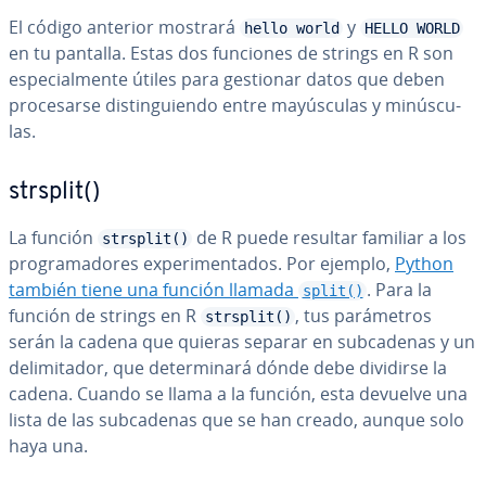
El código anterior mostrará
y
hello world
HELLO WORLD
en tu pantalla. Estas dos funciones de strings en R son
es­pe­cia­l­me­n­te útiles para gestionar datos que deben
pro­ce­sar­se di­s­ti­n­guie­n­do entre ma­yú­s­cu­las y mi­nú­s­cu­
las.
strsplit()
La función
de R puede resultar familiar a los
strsplit()
pro­gra­ma­do­res ex­pe­ri­me­n­ta­dos. Por ejemplo,
Python
también tiene una función llamada
. Para la
split()
función de strings en R
, tus pa­rá­me­tros
strsplit()
serán la cadena que quieras separar en su­b­ca­de­nas y un
de­li­mi­ta­dor, que de­te­r­mi­na­rá dónde debe dividirse la
cadena. Cuando se llama a la función, esta devuelve una
lista de las su­b­ca­de­nas que se han creado, aunque solo
haya una.