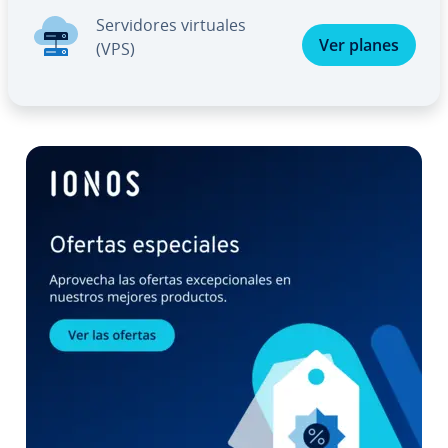
Se­r­vi­do­res virtuales
Ver planes
(VPS)