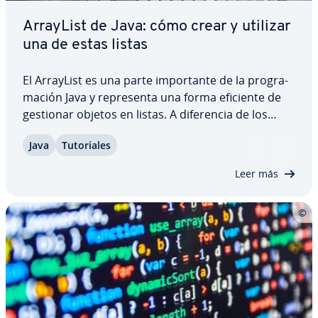
ArrayList de Java: cómo crear y utilizar
una de estas listas
El ArrayList es una parte im­po­r­ta­n­te de la pro­gra­
ma­ción Java y re­pre­se­n­ta una forma eficiente de
gestionar objetos en listas. A di­fe­re­n­cia de los
arrays, un ArrayList de Java puede ajustar di­ná­mi­
Java
Tu­to­ria­les
ca­me­n­te su tamaño y dispone de funciones para
añadir, eliminar, ordenar y buscar…
Leer más