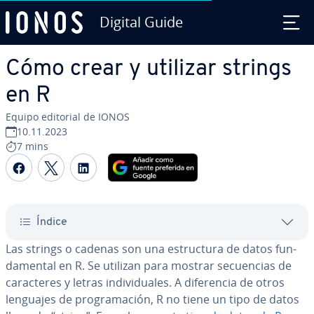
Digital Guide
Saltar al contenido principal
Cómo crear y utilizar strings
en R
Equipo editorial de IONOS
10.11.2023
7 mins
Compartir Facebook
Compartir Twitter
Compartir LinkedIn
Índice
Las strings o cadenas son una es­tru­c­tu­ra de datos fu­n­
da­me­n­tal en R. Se utilizan para mostrar se­cue­n­cias de
ca­ra­c­te­res y letras in­di­vi­dua­les. A di­fe­re­n­cia de otros
lenguajes de pro­gra­ma­ción, R no tiene un tipo de datos