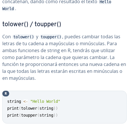
co­n­ca­te­nan, dando como resultado el texto
Hello
.
World
tolower() / toupper()
Con
y
, puedes cambiar todas las
tolower()
toupper()
letras de tu cadena a ma­yú­s­cu­las o mi­nú­s­cu­las. Para
ambas funciones de string en R, tendrás que utilizar
como parámetro la cadena que quieras cambiar. La
función te pro­po­r­cio­na­rá entonces una nueva cadena en
la que todas las letras estarán escritas en mi­nú­s­cu­las o
en ma­yú­s­cu­las.
R
Copy
string 
<-
"Hello World"
print
(
tolower
(
string
)
)
print
(
toupper
(
string
)
)