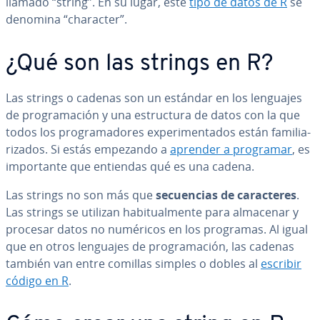
llamado “string”. En su lugar, este
tipo de datos de R
se
denomina “character”.
¿Qué son las strings en R?
Las strings o cadenas son un estándar en los lenguajes
de pro­gra­ma­ción y una es­tru­c­tu­ra de datos con la que
todos los pro­gra­ma­do­res ex­pe­ri­me­n­ta­dos están fa­mi­lia­
ri­za­dos. Si estás empezando a
aprender a programar
, es
im­po­r­ta­n­te que entiendas qué es una cadena.
Las strings no son más que
se­cue­n­cias de ca­ra­c­te­res
.
Las strings se utilizan ha­bi­tua­l­me­n­te para almacenar y
procesar datos no numéricos en los programas. Al igual
que en otros lenguajes de pro­gra­ma­ción, las cadenas
también van entre comillas simples o dobles al
escribir
código en R
.