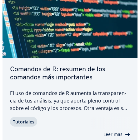
Comandos de R: resumen de los
comandos más im­po­r­ta­n­tes
El uso de comandos de R aumenta la tra­n­s­pa­re­n­
cia de tus análisis, ya que aporta pleno control
sobre el código y los procesos. Otra ventaja es su
in­ter­ac­ti­vi­dad. Puedes ejecutar comandos en
Tu­to­ria­les
tiempo real en la consola de R y ada­p­tar­los según
sea necesario. Obtendrás los re­su­l­ta­dos…
Leer más