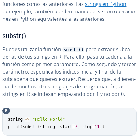
funciones como las an­te­rio­res. Las
strings en Python
,
por ejemplo, también pueden ma­ni­pu­lar­se con ope­ra­cio­
nes en Python equi­va­le­n­tes a las an­te­rio­res.
substr()
Puedes utilizar la función
para extraer su­b­ca­
substr()
de­nas de tus strings en R. Para ello, pasa tu cadena a la
función como primer parámetro. Como segundo y tercer
parámetro, es­pe­ci­fi­ca los índices inicial y final de la
subcadena que quieres extraer. Recuerda que, a di­fe­re­n­
cia de muchos otros lenguajes de pro­gra­ma­ción, las
strings en R se indexan empezando por 1 y no por 0.
R
Copy
string 
<-
"Hello World"
print
(
substr
(
string
,
 start
=
7
,
 stop
=
11
)
)