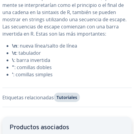
me­n­te se in­te­r­pre­ta­rían como el principio o el final de
una cadena en la sintaxis de R, también se pueden
mostrar en strings uti­li­za­n­do una secuencia de escape.
Las se­cue­n­cias de escape comienzan con una barra
invertida en R. Estas son las más im­po­r­ta­n­tes:
\n
: nueva línea/salto de línea
\t
: tabulador
\
: barra invertida
"
: comillas dobles
'
: comillas simples
Etiquetas re­la­cio­na­das
Tu­to­ria­les
Ir al menú principal
Productos asociados