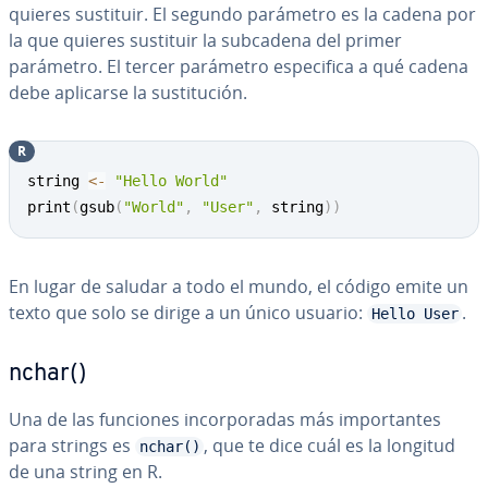
quieres sustituir. El segundo parámetro es la cadena por
la que quieres sustituir la subcadena del primer
parámetro. El tercer parámetro es­pe­ci­fi­ca a qué cadena
debe aplicarse la su­s­ti­tu­ción.
R
Copy
string 
<-
"Hello World"
print
(
gsub
(
"World"
,
"User"
,
 string
)
)
En lugar de saludar a todo el mundo, el código emite un
texto que solo se dirige a un único usuario:
.
Hello User
nchar()
Una de las funciones in­co­r­po­ra­das más im­po­r­ta­n­tes
para strings es
, que te dice cuál es la longitud
nchar()
de una string en R.