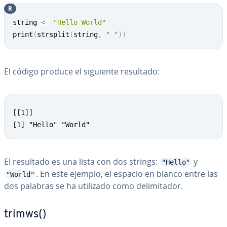
R
Copy
string 
<-
"Hello World"
print
(
strsplit
(
string
,
" "
)
)
El código produce el siguiente resultado:
Copy
[[1]]

[1] "Hello" "World"
El resultado es una lista con dos strings:
y
"Hello"
. En este ejemplo, el espacio en blanco entre las
"World"
dos palabras se ha utilizado como de­li­mi­ta­dor.
trimws()