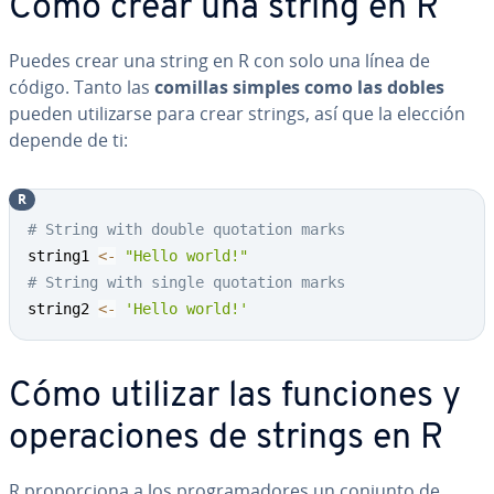
Cómo crear una string en R
Puedes crear una string en R con solo una línea de
código. Tanto las
comillas simples como las dobles
pueden uti­li­zar­se para crear strings, así que la elección
depende de ti:
R
Copy
# String with double quotation marks
string1 
<-
"Hello world!"
# String with single quotation marks
string2 
<-
'Hello world!'
Cómo utilizar las funciones y
ope­ra­cio­nes de strings en R
R pro­po­r­cio­na a los pro­gra­ma­do­res un conjunto de