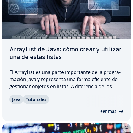
ArrayList de Java: cómo crear y utilizar
una de estas listas
El ArrayList es una parte im­po­r­ta­n­te de la pro­gra­
ma­ción Java y re­pre­se­n­ta una forma eficiente de
gestionar objetos en listas. A di­fe­re­n­cia de los
arrays, un ArrayList de Java puede ajustar di­ná­mi­
Java
Tu­to­ria­les
ca­me­n­te su tamaño y dispone de funciones para
añadir, eliminar, ordenar y buscar…
Leer más