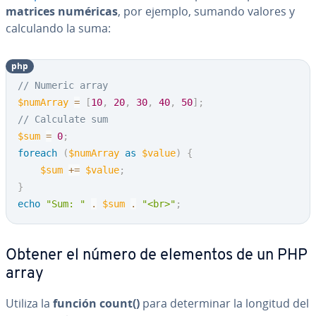
matrices numéricas
, por ejemplo, sumando valores y
ca­l­cu­la­n­do la suma:
php
// Numeric array
$numArray
=
[
10
,
20
,
30
,
40
,
50
]
;
// Calculate sum
$sum
=
0
;
foreach
(
$numArray
as
$value
)
{
$sum
+=
$value
;
}
echo
"Sum: "
.
$sum
.
"<br>"
;
Obtener el número de elementos de un PHP
array
Utiliza la
función count()
para de­te­r­mi­nar la longitud del