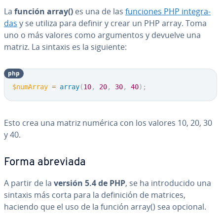
La
función array()
es una de las
funciones PHP in­te­gra­
das
y se utiliza para definir y crear un PHP array. Toma
uno o más valores como ar­gu­me­n­tos y devuelve una
matriz. La sintaxis es la siguiente:
php
$numArray
=
array
(
10
,
20
,
30
,
40
)
;
Esto crea una matriz numérica con los valores 10, 20, 30
y 40.
Forma abreviada
A partir de la
versión 5.4 de PHP
, se ha in­tro­du­ci­do una
sintaxis más corta para la de­fi­ni­ción de matrices,
haciendo que el uso de la función array() sea opcional.