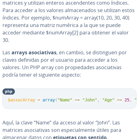
matrices y utilizan enteros as­ce­n­de­n­tes como índices.
Para acceder a los valores al­ma­ce­na­dos se utilizan estos
índices. Por ejemplo, $numArray = array(10, 20, 30, 40)
re­pre­se­n­ta una matriz numérica a la que se puede
acceder mediante $numArray[2] para obtener el valor
30.
Las
arrays aso­cia­ti­vas
, en cambio, se di­s­ti­n­guen por
claves definidas por el usuario para acceder a los
valores. Un PHP array con pro­pie­da­des aso­cia­ti­vas
podría tener el siguiente aspecto:
php
$assocArray
=
array
(
"Name"
=>
"John"
,
"Age"
=>
25
,
"
Aquí, la clave “Name” da acceso al valor “John”. Las
matrices aso­cia­ti­vas son es­pe­cia­l­me­n­te útiles para
almacenar datos con
etiquetas con sentido
.