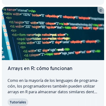
Arrays en R: cómo funcionan
Como en la mayoría de los lenguajes de pro­gra­ma­
ción, los pro­gra­ma­do­res también pueden utilizar
arrays en R para almacenar datos similares dentro
de una es­tru­c­tu­ra. Te mostramos con ejemplos de
Tu­to­ria­les
código cómo crear arrays en R y en qué se di­fe­re­n­