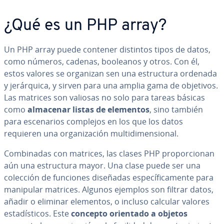
¿Qué es un PHP array?
Un PHP array puede contener distintos tipos de datos,
como números, cadenas, booleanos y otros. Con él,
estos valores se organizan sen una es­tru­c­tu­ra ordenada
y je­rá­r­qui­ca, y sirven para una amplia gama de objetivos.
Las matrices son valiosas no solo para tareas básicas
como
almacenar listas de elementos
, sino también
para es­ce­na­rios complejos en los que los datos
requieren una or­ga­ni­za­ción mu­l­ti­di­me­n­sio­nal.
Co­m­bi­na­das con matrices, las clases PHP pro­po­r­cio­nan
aún una es­tru­c­tu­ra mayor. Una clase puede ser una
colección de funciones diseñadas es­pe­cí­fi­ca­me­n­te para
manipular matrices. Algunos ejemplos son filtrar datos,
añadir o eliminar elementos, o incluso calcular valores
es­ta­dí­s­ti­cos. Este
concepto orientado a objetos