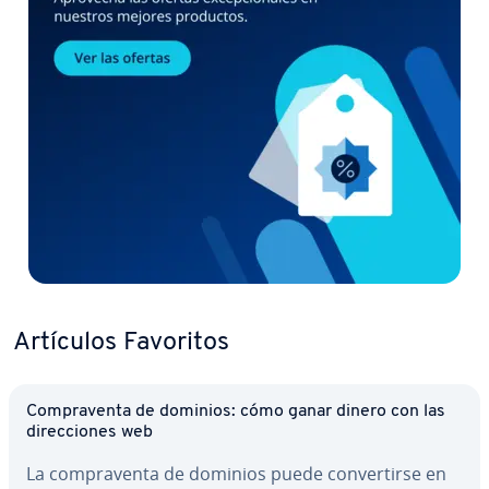
Artículos Favoritos
Co­m­pra­ve­n­ta de dominios: cómo ganar dinero con las
di­re­c­cio­nes web
La co­m­pra­ve­n­ta de dominios puede co­n­ve­r­ti­r­se en