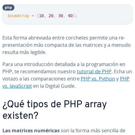
php
$numArray
=
[
10
,
20
,
30
,
40
]
;
Esta forma abreviada entre corchetes permite una re­
pre­se­n­ta­ción más compacta de las matrices y a menudo
resulta más legible.
Para una in­tro­du­c­ción detallada a la pro­gra­ma­ción en
PHP, te re­co­me­n­da­mos nuestro
tutorial de PHP
. Echa un
vistazo a las co­m­pa­ra­cio­nes entre
PHP vs. Python
y
PHP
vs. Ja­va­S­cri­pt
en la Digital Guide.
¿Qué tipos de PHP array
existen?
Las matrices numéricas
son la forma más sencilla de