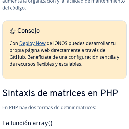
aumenta la or­ga­ni­za­ción y la facilidad de ma­n­te­ni­mie­n­to
del código.
Consejo
Con
Deploy Now
de IONOS puedes de­sa­rro­llar tu
propia página web di­re­c­ta­me­n­te a través de
GitHub. Be­ne­fí­cia­te de una co­n­fi­gu­ra­ción sencilla y
de recursos flexibles y es­ca­la­bles.
Sintaxis de matrices en PHP
En PHP hay dos formas de definir matrices:
La función array()