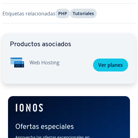
Etiquetas re­la­cio­na­das
PHP
Tu­to­ria­les
Ir al menú principal
Productos asociados
Web Hosting
Ver planes