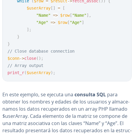
while
(
$row
=
$result
->
fetch_assoc
(
)
)
{
$userArray
[
]
=
[
"Name"
=>
$row
[
"Name"
]
,
"Age"
=>
$row
[
"Age"
]
]
;
}
}
// Close database connection
$conn
->
close
(
)
;
// Array output
print_r
(
$userArray
)
;
En este ejemplo, se ejecuta una
consulta SQL
para
obtener los nombres y edades de los usuarios y al­ma­ce­
na­mos los datos re­cu­pe­ra­dos en un array PHP llamado
$userArray. Cada elemento de la matriz se compone de
una matriz aso­cia­ti­va con las claves “Name” y “Age”. El
resultado pre­se­n­ta­rá los datos re­cu­pe­ra­dos en la es­tru­c­