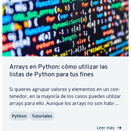
Arrays en Python: cómo utilizar las
listas de Python para tus fines
Si quieres agrupar valores y elementos en un co­n­
te­ne­dor, en la mayoría de los casos puedes utilizar
arrays para ello. Aunque los arrays no son ha­bi­
tua­les en Python, existe una buena al­te­r­na­ti­va en
Python
Tu­to­ria­les
este lenguaje de pro­gra­ma­ción: puedes crear
arrays en Python uti­li­za­n­do listas.…
Leer más