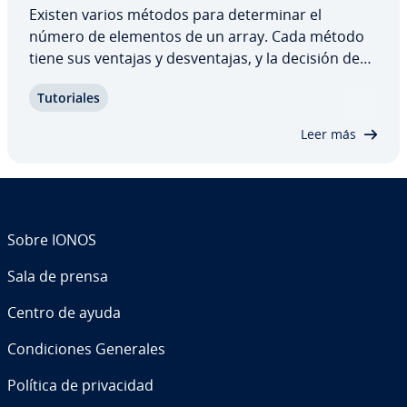
Existen varios métodos para de­te­r­mi­nar el
número de elementos de un array. Cada método
tiene sus ventajas y de­s­ve­n­ta­jas, y la decisión debe
tomarse de­li­be­ra­da­me­n­te para ase­gu­rar­se de que
Tu­to­ria­les
la im­ple­me­n­ta­ción cumple los objetivos de tu
código. En este artículo, te ex­pli­ca­mos las…
Leer más
Sobre IONOS
Sala de prensa
Centro de ayuda
Co­n­di­cio­nes Generales
Política de pri­va­ci­dad