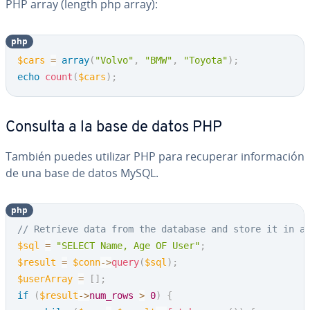
PHP array (length php array):
php
$cars
=
array
(
"Volvo"
,
"BMW"
,
"Toyota"
)
;
echo
count
(
$cars
)
;
Consulta a la base de datos PHP
También puedes utilizar PHP para recuperar in­fo­r­ma­ción
de una base de datos MySQL.
php
// Retrieve data from the database and store it in a
$sql
=
"SELECT Name, Age OF User"
;
$result
=
$conn
->
query
(
$sql
)
;
$userArray
=
[
]
;
if
(
$result
->
num_rows
>
0
)
{