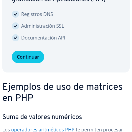
Registros DNS
Ad­mi­ni­s­tra­ción SSL
Do­cu­me­n­ta­ción API
Continuar
Ejemplos de uso de matrices
en PHP
Suma de valores numéricos
Los
ope­ra­do­res ari­t­mé­ti­cos PHP
te permiten procesar