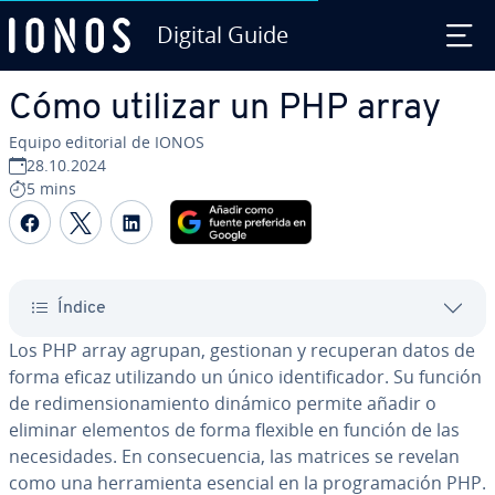
Digital Guide
Saltar al contenido principal
Cómo utilizar un PHP array
Equipo editorial de IONOS
28.10.2024
5 mins
Compartir Facebook
Compartir Twitter
Compartir LinkedIn
Índice
Los PHP array agrupan, gestionan y recuperan datos de
forma eficaz uti­li­za­n­do un único ide­n­ti­fi­ca­dor. Su función
de re­di­me­n­sio­na­mie­n­to dinámico permite añadir o
eliminar elementos de forma flexible en función de las
ne­ce­si­da­des. En co­n­se­cue­n­cia, las matrices se revelan
como una he­rra­mie­n­ta esencial en la pro­gra­ma­ción PHP.