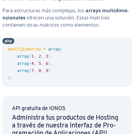
Para es­tru­c­tu­ras más complejas, los
arrays mu­l­ti­di­me­
n­sio­na­les
ofrecen una solución. Estas matrices
contienen otras matrices como elementos:
php
$multiDimArray
=
array
(
array
(
1
,
2
,
3
)
,
array
(
4
,
5
,
6
)
,
array
(
7
,
8
,
9
)
)
;
API gratuita de IONOS
Ad­mi­ni­s­tra tus productos de Hosting
a través de nuestra Interfaz de Pro­
gra­ma­ción de Apli­ca­cio­nes (API)