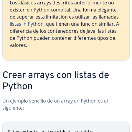
Los clásicos arrays descritos an­te­rio­r­me­n­te no
existen en Python como tal. Una forma elegante
de superar esta li­mi­ta­ción es utilizar las llamadas
listas in Python
, que tienen una función similar. A
di­fe­re­n­cia de los co­n­te­ne­do­res de Java, las listas
de Python pueden contener di­fe­re­n­tes tipos de
valores.
Crear arrays con listas de
Python
Un ejemplo sencillo de un array en Python es el
siguiente:
# ingredients as individual variables
