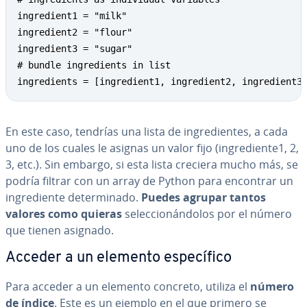
ingredient1 = "milk"

ingredient2 = "flour"

ingredient3 = "sugar"

# bundle ingredients in list

ingredients = [ingredient1, ingredient2, ingredient3
En este caso, tendrías una lista de in­gre­die­n­tes, a cada
uno de los cuales le asignas un valor fijo (in­gre­die­n­te1, 2,
3, etc.). Sin embargo, si esta lista creciera mucho más, se
podría filtrar con un array de Python para encontrar un
in­gre­die­n­te de­te­r­mi­na­do.
Puedes agrupar tantos
valores como quieras
se­le­c­cio­ná­n­do­los por el número
que tienen asignado.
Acceder a un elemento es­pe­cí­fi­co
Para acceder a un elemento concreto, utiliza el
número
de índice
. Este es un ejemplo en el que primero se