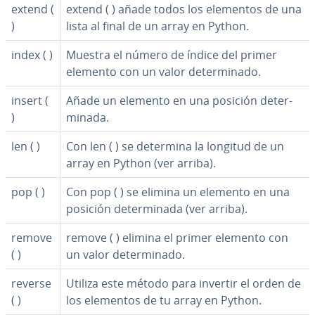
extend (
extend ( ) añade todos los elementos de una
)
lista al final de un array en Python.
index ( )
Muestra el número de índice del primer
elemento con un valor de­te­r­mi­na­do.
insert (
Añade un elemento en una posición de­te­r­
)
mi­na­da.
len ( )
Con len ( ) se determina la longitud de un
array en Python (ver arriba).
pop ( )
Con pop ( ) se elimina un elemento en una
posición de­te­r­mi­na­da (ver arriba).
remove
remove ( ) elimina el primer elemento con
( )
un valor de­te­r­mi­na­do.
reverse
Utiliza este método para invertir el orden de
( )
los elementos de tu array en Python.