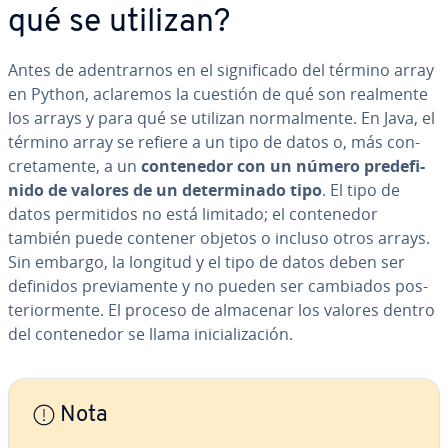
qué se utilizan?
Antes de ade­n­trar­nos en el si­g­ni­fi­ca­do del término array
en Python, aclaremos la cuestión de qué son realmente
los arrays y para qué se utilizan no­r­ma­l­me­n­te. En Java, el
término array se refiere a un tipo de datos o, más co­n­
cre­ta­me­n­te, a un
co­n­te­ne­dor con un número pre­de­fi­
ni­do de valores de un de­te­r­mi­na­do tipo
. El tipo de
datos pe­r­mi­ti­dos no está limitado; el co­n­te­ne­dor
también puede contener objetos o incluso otros arrays.
Sin embargo, la longitud y el tipo de datos deben ser
definidos pre­via­me­n­te y no pueden ser cambiados po­s­
te­rio­r­me­n­te. El proceso de almacenar los valores dentro
del co­n­te­ne­dor se llama ini­cia­li­za­ción.
Nota