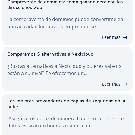
Co­m­pra­ve­n­ta de dominios: cómo ganar dinero con las
di­re­c­cio­nes web
La co­m­pra­ve­n­ta de dominios puede co­n­ve­r­ti­r­se en
una actividad lucrativa, siempre que se…
Leer más
Co­m­pa­ra­mos 5 al­te­r­na­ti­vas a Nextcloud
¿Buscas al­te­r­na­ti­vas a Nextcloud y quieres saber si
están a su nivel? Te ofrecemos un…
Leer más
Los mejores pro­vee­do­res de copias de seguridad en la
nube
¡Asegura tus datos de manera fiable en la nube! Tus
datos estarán en buenas manos con…