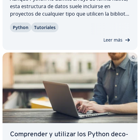
esta es­tru­c­tu­ra de datos suele incluirse en
proyectos de cualquier tipo que utilicen la bi­blio­te­
ca numpy. Para averiguar el número de elementos
Python
Tu­to­ria­les
de un array, Python ofrece varias funciones. A co­n­
ti­nua­ción, te mostramos las funciones…
Leer más
Co­m­pre­n­der y utilizar los Python de­co­