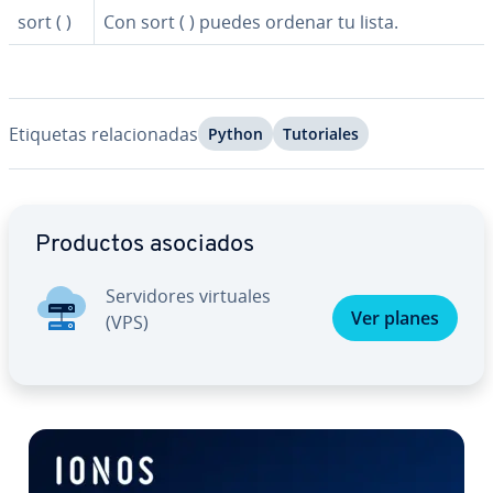
sort ( )
Con sort ( ) puedes ordenar tu lista.
Etiquetas re­la­cio­na­das
Python
Tu­to­ria­les
Ir al menú principal
Productos asociados
Se­r­vi­do­res virtuales
Ver planes
(VPS)