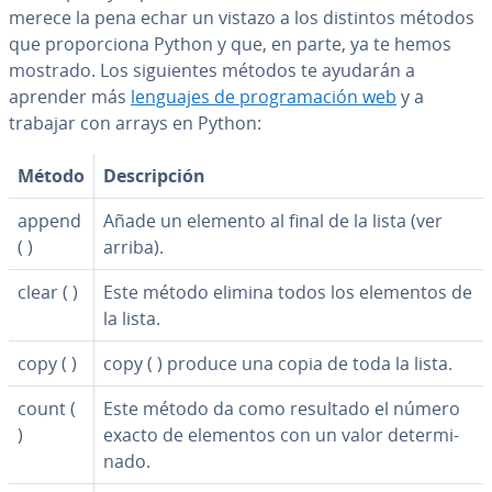
merece la pena echar un vistazo a los distintos métodos
que pro­po­r­cio­na Python y que, en parte, ya te hemos
mostrado. Los si­guie­n­tes métodos te ayudarán a
aprender más
lenguajes de pro­gra­ma­ción web
y a
trabajar con arrays en Python:
Método
De­s­cri­p­ción
append
Añade un elemento al final de la lista (ver
( )
arriba).
clear ( )
Este método elimina todos los elementos de
la lista.
copy ( )
copy ( ) produce una copia de toda la lista.
count (
Este método da como resultado el número
)
exacto de elementos con un valor de­te­r­mi­
na­do.