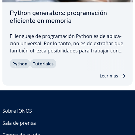
Python ge­ne­ra­to­rs: pro­gra­ma­ción
eficiente en memoria
El lenguaje de pro­gra­ma­ción Python es de apli­ca­
ción universal. Por lo tanto, no es de extrañar que
también ofrezca po­si­bi­li­da­des para trabajar con
grandes ca­n­ti­da­des de datos o incluso con series
Python
Tu­to­ria­les
infinitas de números. La solución para los casos de
uso me­n­cio­na­dos son los Python…
Leer más
Sobre IONOS
Sala de prensa