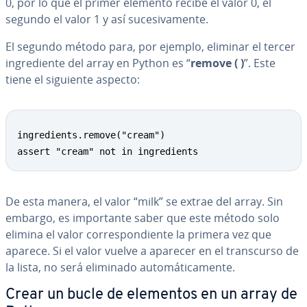
0, por lo que el primer elemento recibe el valor 0, el
segundo el valor 1 y así su­ce­si­va­me­n­te.
El segundo método para, por ejemplo, eliminar el tercer
in­gre­die­n­te del array en Python es “
remove ( )
”. Este
tiene el siguiente aspecto:
ingredients.remove("cream")

assert "cream" not in ingredients
De esta manera, el valor “milk” se extrae del array. Sin
embargo, es im­po­r­ta­n­te saber que este método solo
elimina el valor co­rre­s­po­n­die­n­te la primera vez que
aparece. Si el valor vuelve a aparecer en el tra­n­s­cu­r­so de
la lista, no será eliminado au­to­má­ti­ca­me­n­te.
Crear un bucle de elementos en un array de