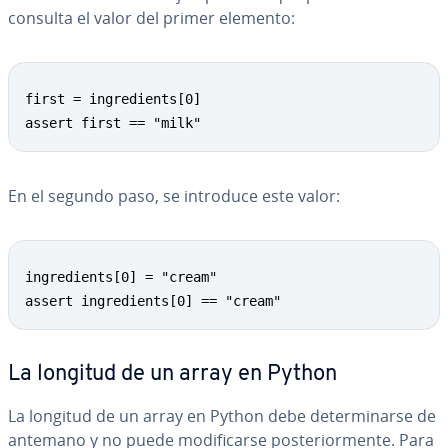
consulta el valor del primer elemento:
first = ingredients[0]

assert first == "milk"
En el segundo paso, se introduce este valor:
ingredients[0] = "cream"

assert ingredients[0] == "cream"
La longitud de un array en Python
La longitud de un array en Python debe de­te­r­mi­nar­se de
antemano y no puede mo­di­fi­car­se po­s­te­rio­r­me­n­te. Para