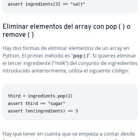
assert ingredients[3] == "salt"
Eliminar elementos del array con pop ( ) o
remove ( )
Hay dos formas de eliminar elementos de un array en
Python. El primer método es “
pop ( )
”. Si quieres eliminar
el tercer in­gre­die­n­te (“milk”) del conjunto de in­gre­die­n­tes
in­tro­du­ci­do an­te­rio­r­me­n­te, utiliza el siguiente código:
third = ingredients.pop(2)

assert third == "sugar"

assert len(ingredients) == 3
Hay que tener en cuenta que se empieza a contar desde