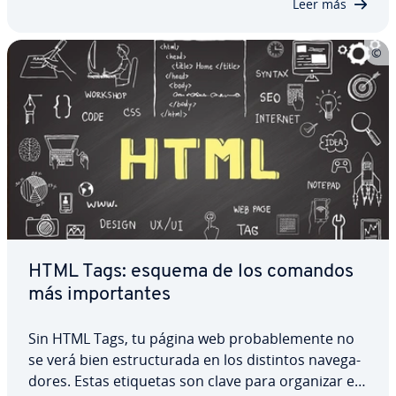
Leer más
sino…
HTML Tags: esquema de los comandos
más im­po­r­ta­n­tes
Sin HTML Tags, tu página web pro­ba­ble­me­n­te no
se verá bien es­tru­c­tu­ra­da en los distintos na­ve­ga­
do­res. Estas etiquetas son clave para organizar el