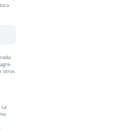
tu­ra
Copy
ra­da.
 agre­
ar otros
 La
smo
n