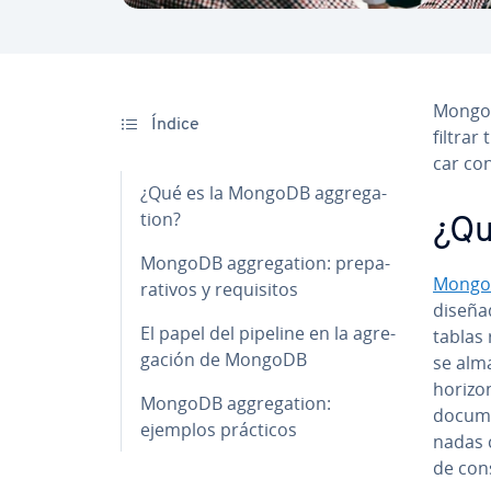
MongoDB
Índice
filtrar
car con
¿Qué es la MongoDB ag­gre­ga­
tion?
¿Qu
MongoDB ag­gre­ga­tion: pre­pa­
Mong
ra­ti­vos y re­qui­si­tos
diseña
El papel del pipeline en la agre­
tablas 
ga­ción de MongoDB
se alm
ho­ri­zo
MongoDB ag­gre­ga­tion:
do­cu­m
ejemplos prácticos
na­das 
de con