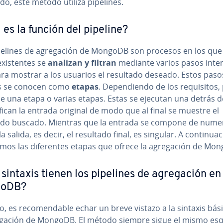
do, este método utiliza pipelines.
 es la función del pipeline?
pelines de agre­ga­ción de MongoDB son procesos en los que
i­s­te­n­tes se
analizan y filtran
mediante varios pasos in­te­
ra mostrar a los usuarios el resultado deseado. Estos pasos i
s se conocen como
etapas
. De­pe­n­die­n­do de los re­qui­si­to
se una etapa o varias etapas. Estas se ejecutan una detrás d
ican la entrada original de modo que al final se muestre el
ado buscado. Mientras que la entrada se compone de nume
a salida, es decir, el resultado final, es singular. A co­n­ti­nua­c
ca­mos las di­fe­re­n­tes etapas que ofrece la agre­ga­ción de Mo
sintaxis tienen los pipelines de agre­ga­ción en
oDB?
, es re­co­me­n­da­ble echar un breve vistazo a la sintaxis bás
e­ga­ción de MongoDB. El método siempre sigue el mismo e