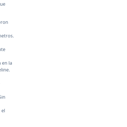
que
eron
e­tros.
nte
n en la
line.
e
Sin
 el