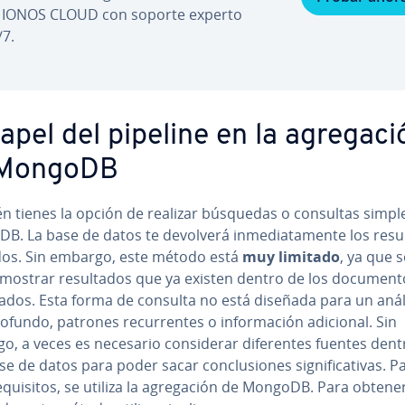
 IONOS CLOUD con soporte experto
/7.
apel del pipeline en la agre­ga­ci
 MongoDB
n tienes la opción de realizar búsquedas o consultas simpl
. La base de datos te devolverá in­me­dia­ta­me­n­te los re­su­l
os. Sin embargo, este método está
muy limitado
, ya que 
ostrar re­su­l­ta­dos que ya existen dentro de los do­cu­me­n­t
a­dos. Esta forma de consulta no está diseñada para un anál
fundo, patrones re­cu­rre­n­tes o in­fo­r­ma­ción adicional. Sin
, a veces es necesario co­n­si­de­rar di­fe­re­n­tes fuentes den
e de datos para poder sacar co­n­clu­sio­nes si­g­ni­fi­ca­ti­vas. P
e­qui­si­tos, se utiliza la agre­ga­ción de MongoDB. Para obtene