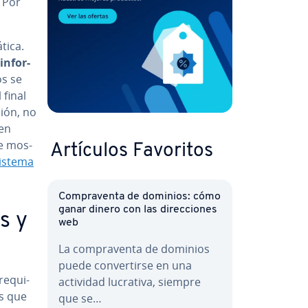
. Por
ti­ca.
n­fo­r­
os se
 final
ción, no
 en
e mo­s­
Artículos Favoritos
istema
Co­m­pra­ve­n­ta de dominios: cómo
ganar dinero con las di­re­c­cio­nes
os y
web
La co­m­pra­ve­n­ta de dominios
puede co­n­ve­r­ti­r­se en una
e­qui­
actividad lucrativa, siempre
as que
que se…