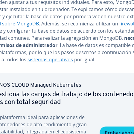
en ajustar a tus re­qui­si­tos in­di­vi­dua­les. Para esto, Mongo
tar instalado en tu ordenador. Te ex­pli­ca­mos cómo descar
r y ejecutar la base de datos por primera vez en nuestro ex
al sobre MongoDB
. Además, se re­co­mie­n­za utilizar un
firewal
 y co­n­fi­gu­rar tu base de datos de acuerdo con los es­tá­n­da
dad comunes. Para realizar la agre­ga­ción en MongoDB,
ne­ce
misos de ad­mi­ni­s­tra­dor
. La base de datos es co­m­pa­ti­ble
pla­ta­fo­r­mas, por lo que los pasos descritos a co­n­ti­nua­ción 
n a todos los
sistemas ope­ra­ti­vos
por igual.
NOS CLOUD Managed Ku­be­r­ne­tes
stiona las cargas de trabajo de los co­n­te­ne­do
s con total seguridad
pla­ta­fo­r­ma ideal para apli­ca­cio­nes de
n­te­ne­do­res de alto re­n­di­mie­n­to y gran
ca­la­bi­li­dad, integrada en el eco­si­s­te­ma
Probar ahor