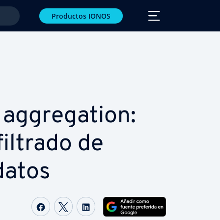
Productos IONOS
­gre­ga­tion:
filtrado de
datos
Compartir Facebook
Compartir Twitter
Compartir LinkedIn