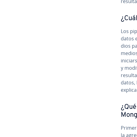
resulta
¿Cuál
Los pi
datos ex
dios pa
me­dio
iniciar
y modif
result
datos, l
ex­pli­
¿Qué 
Mong
Primero
la agr