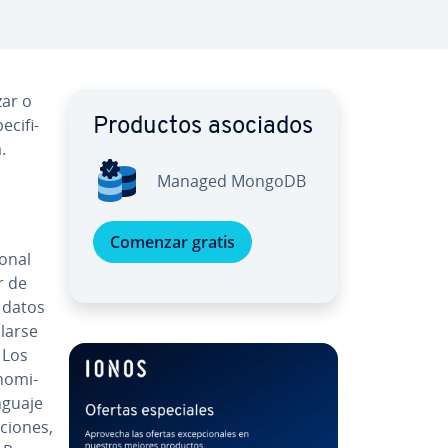
zar o
ci­fi­
Productos asociados
.
Managed MongoDB
Comenzar gratis
o­nal
ir de
s datos
larse
. Los
no­mi­
enguaje
ciones,