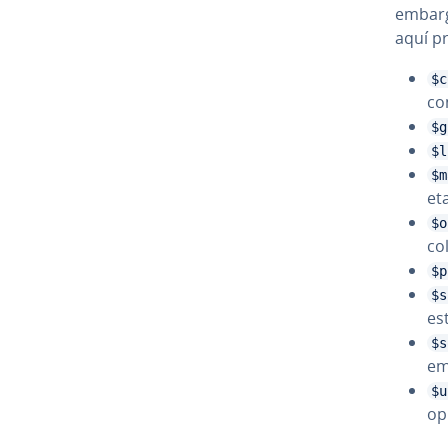
embargo
aquí pr
$c
co­
$g
$l
$m
et
$o
co
$p
$s
es
$s
em
$u
op