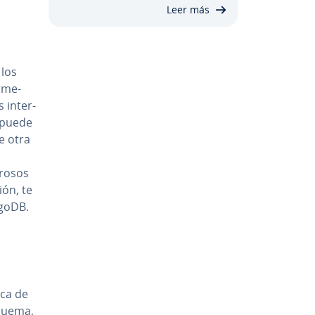
Leer más
 los
r­me­
n­te­r­
s, puede
e otra
rosos
ión, te
ngoDB.
ica de
squema,