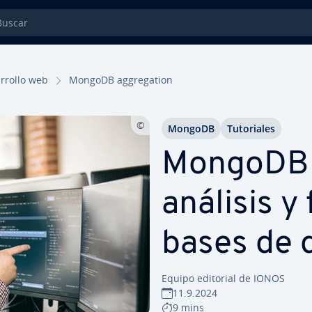
car
­rro­llo web
MongoDB ag­gre­ga­tion
MongoDB
Tu­to­ria­les
MongoDB ag
análisis y 
bases de 
Equipo editorial de IONOS
11.9.2024
9 mins