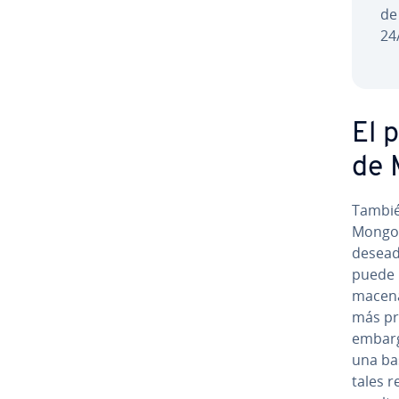
de
24
El p
de
Tambié
MongoDB
desead
puede m
ma­ce­n
más pro
embargo
una bas
tales r