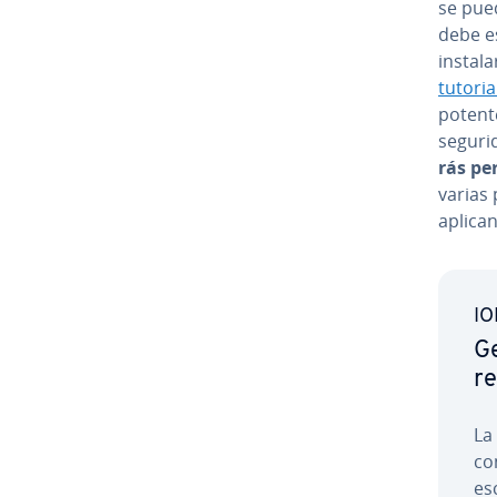
se pued
debe es
instala
tutori
potente
seguri
rás per
varias 
aplica
IO
Ge
re
La 
co­
es­