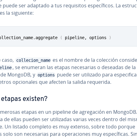
puede ser adaptado a tus re­qui­si­tos es­pe­cí­fi­cos. La es­tru­c­
es la siguiente:
ollection_name.aggregate 
(
 pipeline, options 
)
e caso,
es el nombre de la colección co­n­si­de­
collecion_name
, se enumeran las etapas ne­ce­sa­rias o deseadas de la
eline
n de MongoDB, y
puede ser utilizado para es­pe­ci­fi­c
options
e­tros op­cio­na­les que afecten la salida requerida.
etapas existen?
merosas etapas en un pipeline de agre­ga­ción en MongoDB.
 de ellas pueden ser uti­li­za­das varias veces dentro del mi
ne. Un listado completo es muy extenso, sobre todo porque
 solo son ne­ce­sa­rias para ope­ra­cio­nes muy es­pe­cí­fi­cas. Si