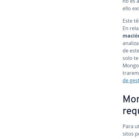
no es a
ello ex
Este té
En rel
ma­ció
analiza
de este
solo te 
MongoDB
tra­re­
de ges
Mong
re­q
Para ut
si­tos 