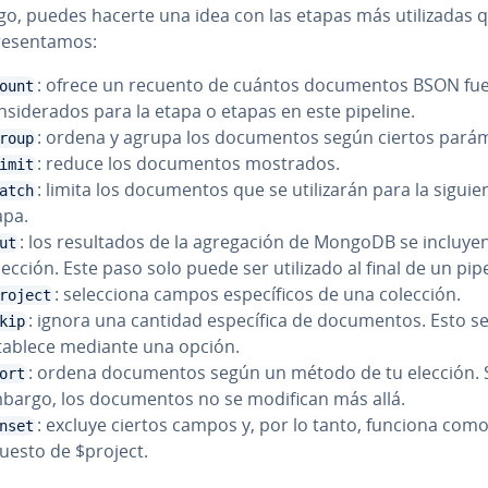
, puedes hacerte una idea con las etapas más uti­li­za­das 
e­se­n­ta­mos:
: ofrece un recuento de cuántos do­cu­me­n­tos BSON fu
ount
n­si­de­ra­dos para la etapa o etapas en este pipeline.
: ordena y agrupa los do­cu­me­n­tos según ciertos pa­rá­m
roup
: reduce los do­cu­me­n­tos mostrados.
imit
: limita los do­cu­me­n­tos que se uti­li­za­rán para la siguie
atch
apa.
: los re­su­l­ta­dos de la agre­ga­ción de MongoDB se incluye
ut
lección. Este paso solo puede ser utilizado al final de un pipe
: se­le­c­cio­na campos es­pe­cí­fi­cos de una colección.
roject
: ignora una cantidad es­pe­cí­fi­ca de do­cu­me­n­tos. Esto s
kip
tablece mediante una opción.
: ordena do­cu­me­n­tos según un método de tu elección. 
ort
bargo, los do­cu­me­n­tos no se modifican más allá.
: excluye ciertos campos y, por lo tanto, funciona como
nset
uesto de $project.