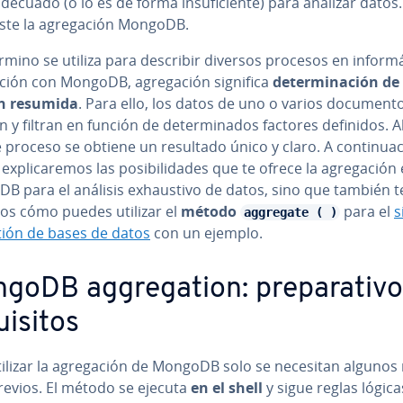
decuado (o lo es de forma in­su­fi­cie­n­te) para analizar datos
iste la agre­ga­ción MongoDB.
rmino se utiliza para describir diversos procesos en in­fo­r­má­
ación con MongoDB, agre­ga­ción significa
de­te­r­mi­na­ción de i
n resumida
. Para ello, los datos de uno o varios do­cu­me­n­t
n y filtran en función de de­te­r­mi­na­dos factores definidos. Al
 proceso se obtiene un resultado único y claro. A co­n­ti­nua­
ex­pli­ca­re­mos las po­si­bi­li­da­des que te ofrece la agre­ga­ción
 para el análisis exhau­s­ti­vo de datos, sino que también t
mos cómo puedes utilizar el
método
para el
s
aggregate ( )
tión de bases de datos
con un ejemplo.
oDB ag­gre­ga­tion: pre­pa­ra­ti­v
ui­si­tos
ilizar la agre­ga­ción de MongoDB solo se necesitan algunos r
previos. El método se ejecuta
en el shell
y sigue reglas lógic