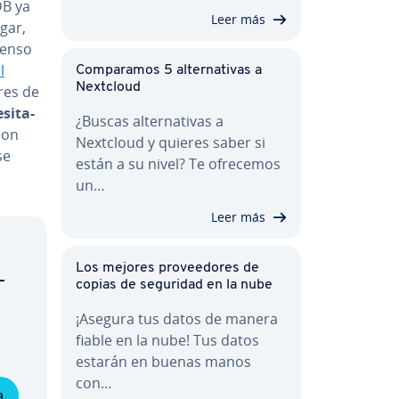
DB ya
Leer más
gar,
tenso
l
Co­m­pa­ra­mos 5 al­te­r­na­ti­vas a
Nextcloud
­res de
­si­ta­
¿Buscas al­te­r­na­ti­vas a
 con
Nextcloud y quieres saber si
se
están a su nivel? Te ofrecemos
un…
Leer más
Los mejores pro­vee­do­res de
­
copias de seguridad en la nube
¡Asegura tus datos de manera
fiable en la nube! Tus datos
estarán en buenas manos
con…
a