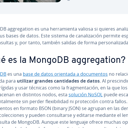
 ag­gre­ga­tion es una he­rra­mie­n­ta valiosa si quieres anali
 tus bases de datos. Este sistema de ca­na­li­za­ción permite es­pe­
sultas y, por tanto, también salidas de forma pe­r­so­na­li­za­da
é es la MongoDB ag­gre­ga­tion?
oDB
es una
base de datos orientada a do­cu­me­n­tos
no re­la­ci
da para
utilizar grandes ca­n­ti­da­des de datos
. Al pre­s­ci­n­d
rígidas y usar técnicas como la fra­g­me­n­ta­ción, en la que lo
acenan en distintos nodos, esta
solución NoSQL
puede esca
­n­ta­l­me­n­te sin perder fle­xi­bi­li­dad ni pro­te­c­ción contra fallos
e­n­tos en formato BSON (binary JSON) se agrupan en las de­
co­le­c­cio­nes y pueden co­n­su­l­tar­se y editarse mediante el l
sulta de MongoDB. Aunque este lenguaje ofrece muchas op