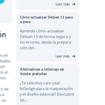
Leer más
Cómo ac­tua­li­zar Debian 13 paso
a paso
Aprende cómo ac­tua­li­zar
ón
Debian 13 de forma segura y
sin errores, desde la pre­pa­ra­
ción del…
es en
Leer más
­ta­dos
solo
Al­te­r­na­ti­vas a InDesign de
os al­
Adobe gratuitas
isis
¿Te sale muy caro usar
InDesign para la ma­que­ta­ción
tro de
y el diseño editorial? Descubre
ara
las…
r un