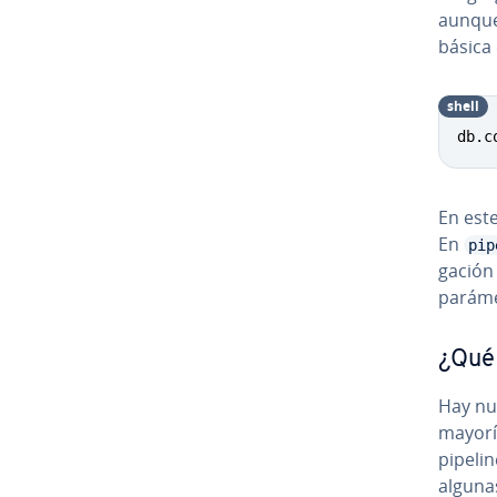
aunque 
básica 
shell
db.c
En est
En
pip
ga­ció
pa­rá­m
¿Qué 
Hay nu
mayoría
pipeli
algunas