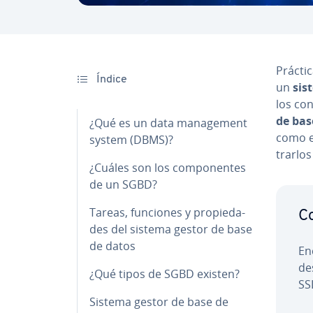
Prá­c­t
Índice
un
sis
los con
de bas
¿Qué es un data ma­na­ge­me­nt
como e
system (DBMS)?
trar­los
¿Cuáles son los co­m­po­ne­n­tes
de un SGBD?
Tareas, funciones y pro­pie­da­
Co
des del sistema gestor de base
de datos
En
de
¿Qué tipos de SGBD existen?
SSL
Sistema gestor de base de