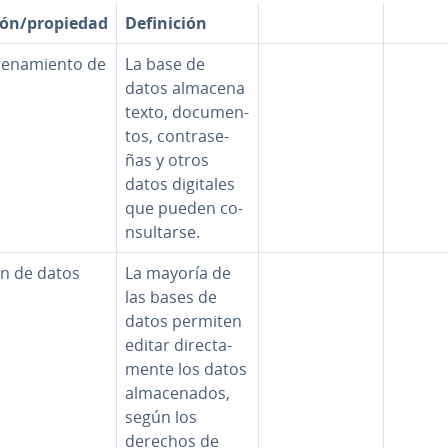
ón/propiedad
De­fi­ni­ción
ce­na­mie­n­to de
La base de
datos almacena
texto, do­cu­me­n­
tos, co­n­tra­se­
ñas y otros
datos digitales
que pueden co­
n­su­l­tar­se.
ón de datos
La mayoría de
las bases de
datos permiten
editar di­re­c­ta­
me­n­te los datos
al­ma­ce­na­dos,
según los
derechos de