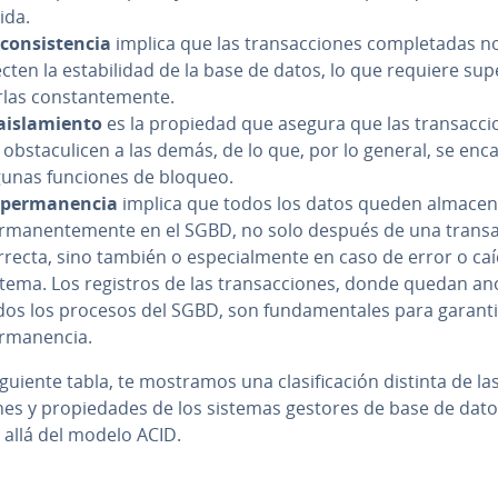
ida.
co­n­si­s­te­n­cia
implica que las tra­n­sac­cio­nes co­m­ple­ta­das n
cten la es­ta­bi­li­dad de la base de datos, lo que requiere su­pe­
­las co­n­s­ta­n­te­me­n­te.
ai­s­la­mie­n­to
es la propiedad que asegura que las tra­n­sac­ci
 ob­s­ta­cu­li­cen a las demás, de lo que, por lo general, se en
gunas funciones de bloqueo.
pe­r­ma­ne­n­cia
implica que todos los datos queden al­ma­ce­n
r­ma­ne­n­te­me­n­te en el SGBD, no solo después de una tra­n­sa
rrecta, sino también o es­pe­cia­l­me­n­te en caso de error o ca
stema. Los registros de las tra­n­sac­cio­nes, donde quedan a
os los procesos del SGBD, son fu­n­da­me­n­ta­les para ga­ra­n­ti­
r­ma­ne­n­cia.
iguiente tabla, te mostramos una cla­si­fi­ca­ción distinta de la
es y pro­pie­da­des de los sistemas gestores de base de dat
 allá del modelo ACID.