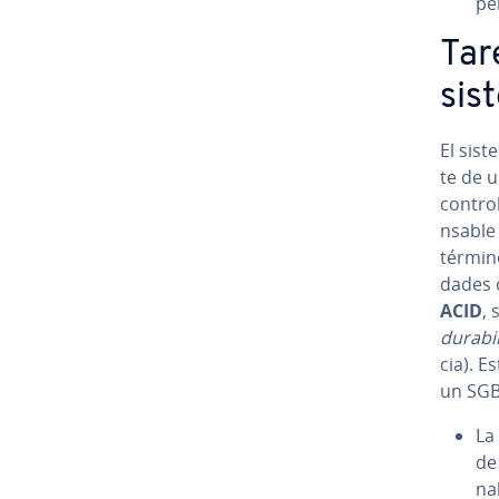
pe
Tar
sis
El sist
te de u
control
n­sa­bl
término
da­des 
ACID
, 
du­ra­bi­l
cia). E
un SG
La 
de
na