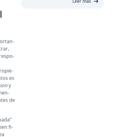
Leer más
l
r­ta­n­
trar,
e­s­po­
o­pie­
atos es
tion
y
­ne­n­
n­tes de
nada”
en fi­
ea