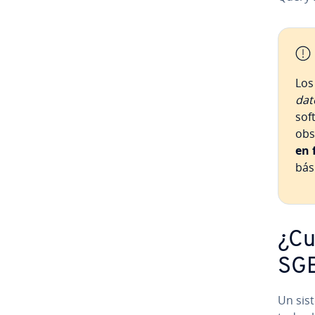
Los
dat
sof
obs
en f
bás
¿Cu
SG
Un sist