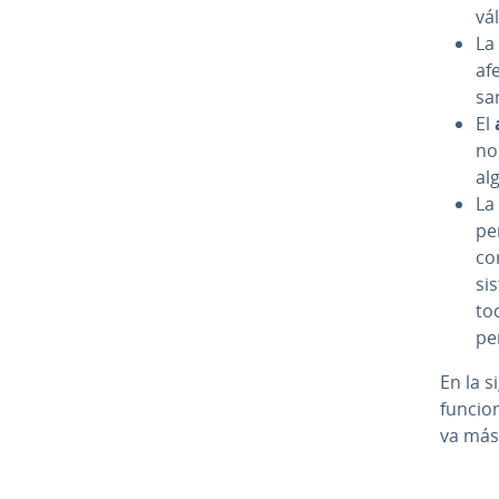
vál
La
afe
sar
El
no
al
La
pe­
co
si
tod
pe­
En la s
funcion
va más