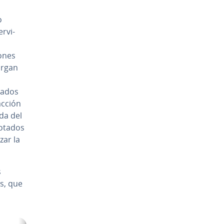
o
r­vi­
o­nes
cargan
a­dos
c­ción
ída del
notados
zar la
s
os, que