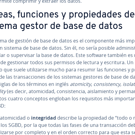
rmite comprimir y extraer los datos.
eas, funciones y pro­pie­da­des de
tema gestor de base de datos
ema de gestión de base de datos es el co­m­po­ne­n­te más im­po­
n sistema de base de datos. Sin él, no sería posible ad­mi­ni­s­
ar o su­pe­r­vi­sar la base de datos. Este software también es r
e de gestionar todos sus permisos de lectura y escritura. Un
 que suele uti­li­zar­se mucho para resumir las funciones y pr
de las tra­n­sac­cio­nes de los sistemas gestores de base de d
siglas de los términos en inglés
atomicity
,
co­n­si­s­te­n­cy
,
isola
i­ty
(es decir, ato­mi­ci­dad, co­n­si­s­te­n­cia, ai­s­la­mie­n­to y pe­r­ma
stos cuatro conceptos engloban los re­qui­si­tos más im­po­r­ta­
BD:
ato­mi­ci­dad o
in­te­gri­dad
describe la propiedad de “todo o 
 los SGBD, por la que todas las fases de una tra­n­sac­ción deb
­li­zar­se por completo y en el orden correcto para que esta s