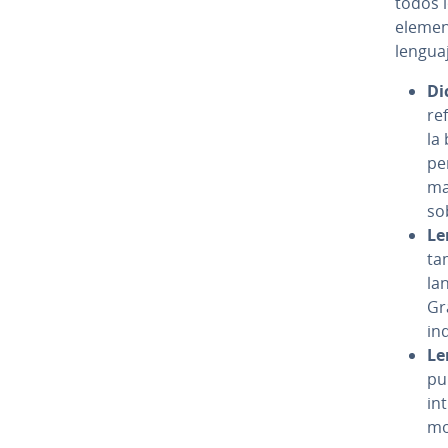
todos l
element
lenguaj
Di­
ref
la
pe
man
so
Le
ta
la
Gr
in­
Le
pu
in
mo