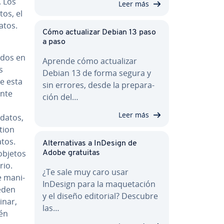
. Los
Leer más
tos, el
datos.
Cómo ac­tua­li­zar Debian 13 paso
a paso
uidos en
Aprende cómo ac­tua­li­zar
s
Debian 13 de forma segura y
De esta
sin errores, desde la pre­pa­ra­
ante
ción del…
Leer más
e datos,
tion
atos.
Al­te­r­na­ti­vas a InDesign de
 objetos
Adobe gratuitas
rio.
¿Te sale muy caro usar
 ma­ni­
InDesign para la ma­que­ta­ción
ueden
y el diseño editorial? Descubre
inar,
las…
ién