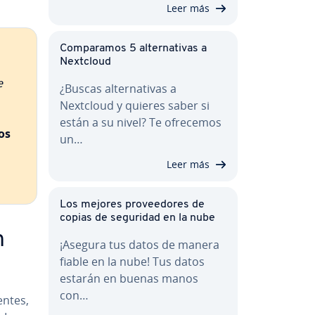
Leer más
Co­m­pa­ra­mos 5 al­te­r­na­ti­vas a
Nextcloud
e
¿Buscas al­te­r­na­ti­vas a
Nextcloud y quieres saber si
están a su nivel? Te ofrecemos
os
un…
Leer más
Los mejores pro­vee­do­res de
copias de seguridad en la nube
n
¡Asegura tus datos de manera
fiable en la nube! Tus datos
estarán en buenas manos
con…
n­tes,