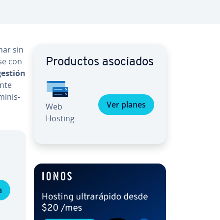
nar sin
­se con
Productos asociados
gestión
n­te
i­ni­s­
Ver planes
Web
Hosting
a