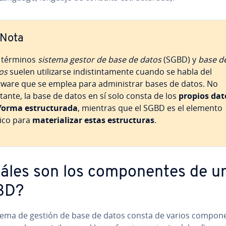
Nota
 términos
sistema gestor de base de datos
(SGBD) y
base d
os
suelen uti­li­zar­se in­di­s­ti­n­ta­me­n­te cuando se habla del
tware que se emplea para ad­mi­ni­s­trar bases de datos. No
tante, la base de datos en sí solo consta de los
propios dat
orma es­tru­c­tu­ra­da
, mientras que el SGBD es el elemento
ico para
ma­te­ria­li­zar estas es­tru­c­tu­ras
.
áles son los co­m­po­ne­n­tes de u
BD?
ema de gestión de base de datos consta de varios co­m­po­ne­