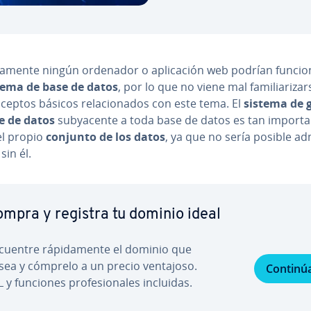
i­ca­me­n­te ningún ordenador o apli­ca­ción web podrían funcio
tema de base de datos
, por lo que no viene mal fa­mi­lia­ri­zar
ceptos básicos re­la­cio­na­dos con este tema. El
sistema de 
e de datos
su­b­ya­ce­n­te a toda base de datos es tan im­po­r­ta­
l propio
conjunto de los datos
, ya que no sería posible ad­m
 sin él.
mpra y registra tu dominio ideal
cuentre rá­pi­da­me­n­te el dominio que
sea y cómprelo a un precio ventajoso.
Continú
 y funciones pro­fe­sio­na­les incluidas.