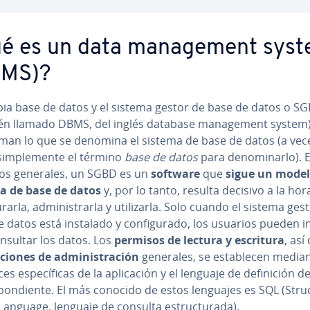
é es un data ma­na­ge­me­nt sys
BMS)?
pia base de datos y el sistema gestor de base de datos o S
én llamado DBMS, del inglés database ma­na­ge­me­nt system
man lo que se denomina el sistema de base de datos (a vece
 si­m­ple­me­n­te el término
base de datos
para de­no­mi­nar­lo). 
os generales, un SGBD es un
software
que
sigue un model
a de base de datos
y, por lo tanto, resulta decisivo a la hor
gu­rar­la, ad­mi­ni­s­trar­la y uti­li­zar­la. Solo cuando el sistema ge
 datos está instalado y co­n­fi­gu­ra­do, los usuarios pueden in
onsultar los datos. Los
permisos de lectura y escritura
, as
ciones de ad­mi­ni­s­tra­ción
generales, se es­ta­ble­cen median
fa­ces es­pe­cí­fi­cas de la apli­ca­ción y el lenguaje de de­fi­ni­ción 
s­po­n­die­n­te. El más conocido de estos lenguajes es SQL (Stru­c
anguage, lenguaje de consulta es­tru­c­tu­ra­da).