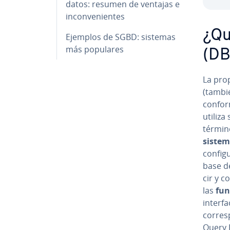
datos: resumen de ventajas e
in­co­n­ve­nie­n­tes
¿Qu
Ejemplos de SGBD: sistemas
más populares
(D
La pro
(tambi
confor
utiliza
términ
sistem
co­n­fi­
base de
cir y c
las
fun
in­te­r­
co­rre­
Query L