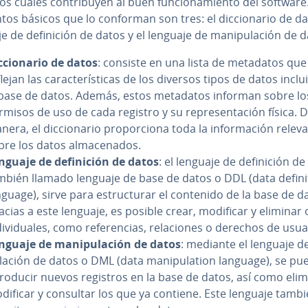
os cuales co­n­tri­bu­yen al buen fu­n­cio­na­mie­n­to del software
os básicos que lo conforman son tres: el di­c­cio­na­rio de da
e de de­fi­ni­ción de datos y el lenguaje de ma­ni­pu­la­ción de 
c­cio­na­rio de datos
: consiste en una lista de metadatos que
lejan las ca­ra­c­te­rí­s­ti­cas de los diversos tipos de datos incl
 base de datos. Además, estos metadatos informan sobre lo
rmisos de uso de cada registro y su re­pre­se­n­ta­ción física. 
era, el di­c­cio­na­rio pro­po­r­cio­na toda la in­fo­r­ma­ción relev
bre los datos al­ma­ce­na­dos.
nguaje de de­fi­ni­ción de datos
: el lenguaje de de­fi­ni­ción d
mbién llamado lenguaje de base de datos o DDL (data de­fi­ni­
nguage), sirve para es­tru­c­tu­rar el contenido de la base de d
acias a este lenguaje, es posible crear, modificar y eliminar
di­vi­dua­les, como re­fe­re­n­cias, re­la­cio­nes o derechos de usua
nguaje de ma­ni­pu­la­ción de datos
: mediante el lenguaje de
­la­ción de datos o DML (data ma­ni­pu­la­tion language), se p
­tro­du­cir nuevos registros en la base de datos, así como elim
dificar y consultar los que ya contiene. Este lenguaje tamb