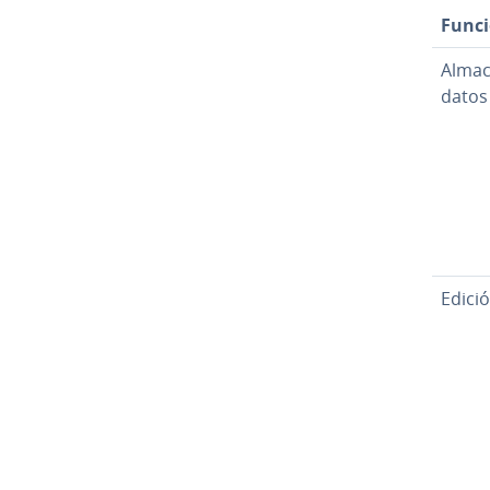
Funci
Al­ma­
datos
Edici