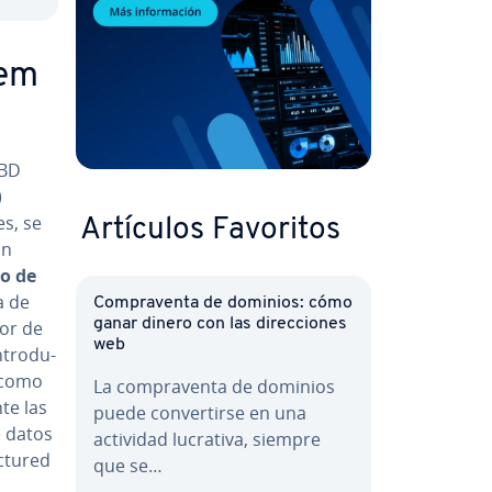
tem
GBD
)
s, se
Artículos Favoritos
En
o de
a de
Co­m­pra­ve­n­ta de dominios: cómo
ganar dinero con las di­re­c­cio­nes
stor de
web
­tro­du­
í como
La co­m­pra­ve­n­ta de dominios
te las
puede co­n­ve­r­ti­r­se en una
de datos
actividad lucrativa, siempre
­tu­red
que se…