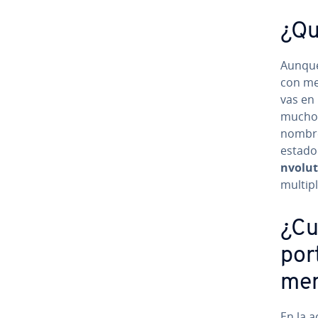
¿Qué
Aunque 
con memo
vas en 
mucho 
nombre 
estado d
n­vo­lu
mu­l­ti
¿Cu
po­r
me
En la ac