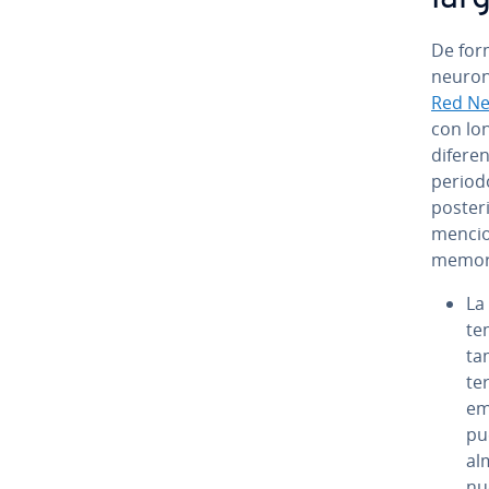
De form
neuron
Red Neu
con lo
di­fe­r
periodo
posteri
me­n­c
memori
La
te­
ta
te
em
pue
al
nu