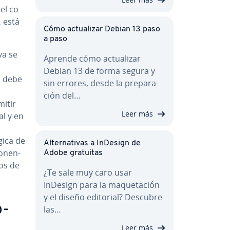
el co­
, está
Cómo ac­tua­li­zar Debian 13 paso
a paso
va se
Aprende cómo ac­tua­li­zar
Debian 13 de forma segura y
ón debe
sin errores, desde la pre­pa­ra­
ción del…
mitir
Leer más
al y en
gica de
Al­te­r­na­ti­vas a InDesign de
­ne­n­
Adobe gratuitas
sos de
¿Te sale muy caro usar
InDesign para la ma­que­ta­ción
y el diseño editorial? Descubre
o-
las…
Leer más