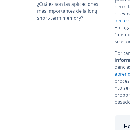
¿Cuáles son las apli­ca­cio­nes
permite
más im­po­r­ta­n­tes de la long
nuevos 
short-term memory?
Re­cu­r
En lug
“memori
se­le­c
Por ta
in­fo­
de­n­cia
apre­n­
proceso
n­to se
pro­po­r
basados
He