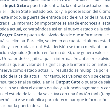
 la
Input Gate
o puerta de entrada, la entrada actual se mu­l­ti
 el Hidden State (estado oculto) y la po­n­de­ra­ción del último
 este modo, la puerta de entrada decide el valor de la nuev
rada. La in­fo­r­ma­ción im­po­r­ta­n­te se añade entonces al es
celda actual, co­n­vi­r­tié­n­do­se así en el nuevo estado de la cel
Forget Gate
o puerta del olvido decide qué in­fo­r­ma­ción se 
cuál se elimina. Para ello, se tienen en cuenta el último esta
ulto y la entrada actual. Esta decisión se toma mediante un
nción sigmoide (función en forma de S), que genera valores 
. Un valor de 0 significa que la in­fo­r­ma­ción anterior se olvid
entras que un valor de 1 significa que la in­fo­r­ma­ción anteri
nserva como estado actual. El resultado se mu­l­ti­pli­ca por el
tado de la celda actual. Por tanto, los valores con 0 se desca
 resultado final se calcula en la
Output Gate
o puerta de sal
a ello se utiliza el estado oculto y la función sigmoide. A co­n­
ón, el estado de la celda se activa con una función tanh (tan
pe­r­bó­li­ca) y se mu­l­ti­pli­ca para de­te­r­mi­nar qué in­fo­r­ma­ció
sar por la puerta de salida.