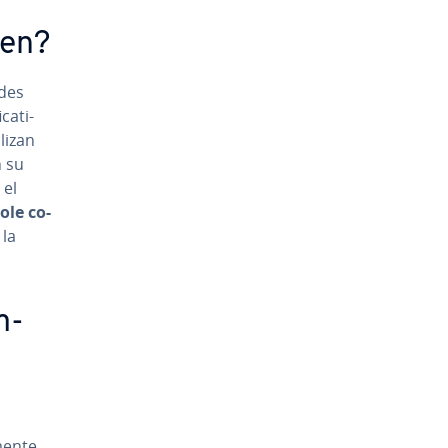
sten?
edes
ca­ti­
ilizan
n su
 el
ole co­
 la
m­
e­n­te