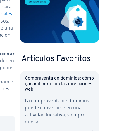
a para
na­les
asos.
de una
­ción
acenar
Artículos Favoritos
de­pe­n­
ampo del
e
Co­m­pra­ve­n­ta de dominios: cómo
na­mie­
ganar dinero con las di­re­c­cio­nes
redes
web
La co­m­pra­ve­n­ta de dominios
puede co­n­ve­r­ti­r­se en una
actividad lucrativa, siempre
que se…