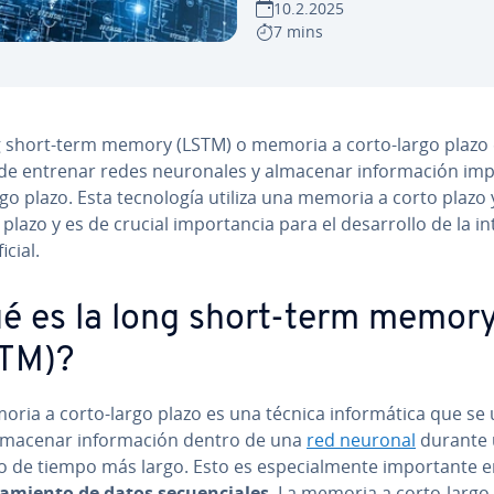
10.2.2025
7 mins
g short-term memory (LSTM) o memoria a corto-largo plazo
e entrenar redes neu­ro­na­les y almacenar in­fo­r­ma­ción im­po­
rgo plazo. Esta te­c­no­lo­gía utiliza una memoria a corto plazo 
plazo y es de crucial im­po­r­ta­n­cia para el de­sa­rro­llo de la in­te
fi­cial.
é es la long short-term memor
TM)?
ria a corto-largo plazo es una técnica in­fo­r­má­ti­ca que se u
macenar in­fo­r­ma­ción dentro de una
red neuronal
durante
 de tiempo más largo. Esto es es­pe­cia­l­me­n­te im­po­r­ta­n­te e
sa­mie­n­to de datos se­cue­n­cia­les
. La memoria a corto-largo