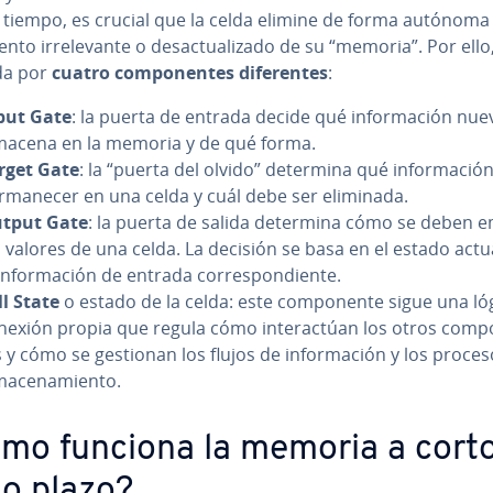
tiempo, es crucial que la celda elimine de forma autónoma 
e­n­to irre­le­va­n­te o des­ac­tua­li­za­do de su “memoria”. Por ello
da por
cuatro co­m­po­ne­n­tes di­fe­re­n­tes
:
put Gate
: la puerta de entrada decide qué in­fo­r­ma­ción nue
macena en la memoria y de qué forma.
rget Gate
: la “puerta del olvido” determina qué in­fo­r­ma­ci
­r­ma­ne­cer en una celda y cuál debe ser eliminada.
tput Gate
: la puerta de salida determina cómo se deben e
s valores de una celda. La decisión se basa en el estado actu
in­fo­r­ma­ción de entrada co­rre­s­po­n­die­n­te.
ll State
o estado de la celda: este co­m­po­ne­n­te sigue una ló
nexión propia que regula cómo in­ter­ac­túan los otros co­m­po
s y cómo se gestionan los flujos de in­fo­r­ma­ción y los proce
ma­ce­na­mie­n­to.
mo funciona la memoria a cort
go plazo?