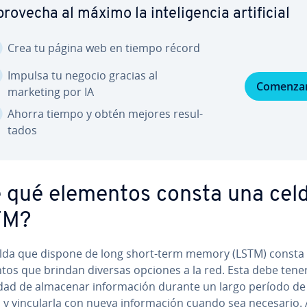
rovecha al máximo la in­te­li­ge­n­cia ar­ti­fi­cial
Crea tu página web en tiempo récord
Impulsa tu negocio gracias al
Comenza
marketing por IA
Ahorra tiempo y obtén mejores re­su­l­
ta­dos
 qué elementos consta una cel
TM?
lda que dispone de long short-term memory (LSTM) consta
tos que brindan diversas opciones a la red. Esta debe tener
ad de almacenar in­fo­r­ma­ción durante un largo período de
y vi­n­cu­lar­la con nueva in­fo­r­ma­ción cuando sea necesario. 