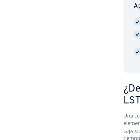
Ap
¿De
LS
Una ce
elemen
capacid
tiempo 