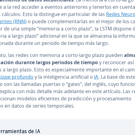
 a la red acceder a eventos an­te­rio­res y tenerlos en cuent
cálculos. Esto la distingue en pa­r­ti­cu­lar de las
Redes Neu­ro­
re­n­tes (RNN)
o puede co­m­ple­me­n­tar­las en el mejor de los c
ar de una simple “memoria a corto plazo”, la LSTM dispone 
a a largo plazo” adicional en la que se almacena la in­fo­r­ma
­cio­na­da durante un periodo de tiempo más largo.
nto, las redes con memoria a corto-largo plazo pueden
alm
r­ma­ción durante largos periodos de tiempo
y reconocer así 
s a largo plazo. Esto es es­pe­cia­l­me­n­te im­po­r­ta­n­te en el c
di­za­je profundo
y la in­te­li­ge­n­cia ar­ti­fi­cial o
IA
. La base de est
 son las llamadas puertas o “gates”, del inglés, cuyo fu­n­cio­
 explica con más detalle más adelante en este artículo. Las 
­cio­nan modelos efi­cie­n­tes de pre­di­c­ción y pro­ce­sa­mie­n­to
 en datos de series te­m­po­ra­les.
­rra­mie­n­tas de IA