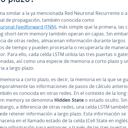
a similar a la ya me­n­cio­na­da Red Neuronal Re­cu­rre­n­te o a
al de pro­pa­ga­ción, también conocida como
ronal Fee­d­fo­r­wa­rd (FNN)
, más simple que la primera, las 
ng short-term memory también operan en capas. Sin embar
e­n­cia de otras redes, almacenan in­fo­r­ma­ción durante largos
s de tiempo y pueden pro­ce­sar­la o re­cu­pe­rar­la de manera
or. Para ello, cada celda LSTM utiliza las tres puertas o gat
io­na­das, así como una especie de memoria a corto plazo y u
a a largo plazo.
 memoria a corto plazo, es decir, la memoria en la que se g
m­po­ra­l­me­n­te las in­fo­r­ma­cio­nes de pasos de cálculo an­te­rio
mbién es conocida en otras redes. En el contexto de la long 
rm memory se denomina
Hidden State
o estado oculto. Sin
bargo, a di­fe­re­n­cia de otras redes, una celda LSTM tambié
de retener in­fo­r­ma­ción a largo plazo. Esta in­fo­r­ma­ción se
macena en el llamado estado de la celda (Cell State en inglés)
eva in­fo­r­ma­ción pasa entonces a través de las tres puertas.