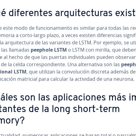
 di­fe­re­n­tes ar­qui­te­c­tu­ras exi
este modo de fu­n­cio­na­mie­n­to es similar para todas las r
ria a corto-largo plazo, a veces existen di­fe­re­n­cias si­g­ni­fi­
la ar­qui­te­c­tu­ra de las variantes de LSTM. Por ejemplo, se ut
las llamadas
peephole LSTM
o LSTM con mirilla, que debe
al hecho de que las puertas in­di­vi­dua­les pueden observar
e la celda co­rre­s­po­n­die­n­te. Una al­te­r­na­ti­va son las
peeph
­tio­nal LSTM
, que utilizan la co­n­vo­lu­ción discreta además de
­pli­ca­ción matricial para calcular la actividad de una neurona.
áles son las apli­ca­cio­nes más i
­ta­n­tes de la long short-term
mory?
­tua­li­dad, numerosas apli­ca­cio­nes se basan total o pa­r­cia­l­m