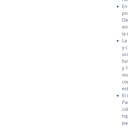
En
por
De
ent
la 
La
y 
oc
fu
y 1
mi
co
es
El
Par
ci
hi­
pa