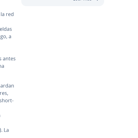
 la red
celdas
go, a
es antes
na
uardan
­res,
short-
n
. La