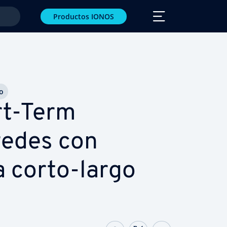
Productos IONOS
o
rt-Term
redes con
 corto-largo