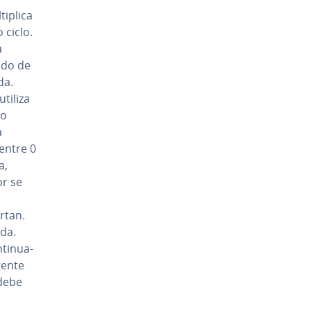
­pli­ca
 ciclo.
a
tado de
da.
utiliza
do
a
entre 0
a,
or se
rtan.
ida.
ti­nua­
gente
n debe