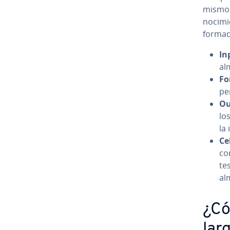
mismo 
no­ci­mi
forma
In
al
Fo
pe
Ou
lo
la 
Ce
co
te
al­
¿Có
lar