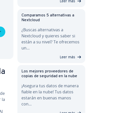
Leer más
Co­m­pa­ra­mos 5 al­te­r­na­ti­vas a
Nextcloud
¿Buscas al­te­r­na­ti­vas a
r
Nextcloud y quieres saber si
están a su nivel? Te ofrecemos
un…
Leer más
da
Los mejores pro­vee­do­res de
copias de seguridad en la nube
¡Asegura tus datos de manera
fiable en la nube! Tus datos
 de
estarán en buenas manos
 la
con…
Al
Leer más