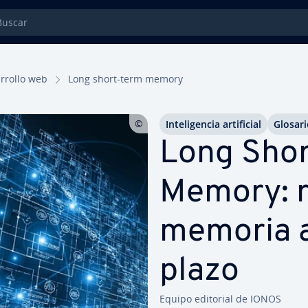
car
­rro­llo web
Long short-term memory
In­te­li­ge­n­cia ar­ti­fi­cial
Glosari
Long Sho
Memory: 
memoria a
plazo
Equipo editorial de IONOS