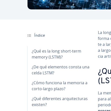
La lon
Índice
forma d
te a la
a largo 
¿Qué es la long short-term
cia ar­ti­
memory (LSTM)?
¿De qué elementos consta una
¿Qu
celda LSTM?
(LS
¿Cómo funciona la memoria a
corto-largo plazo?
La memo
¿Qué di­fe­re­n­tes ar­qui­te­c­tu­ras
para al
existen?
periodo
pro­ce­