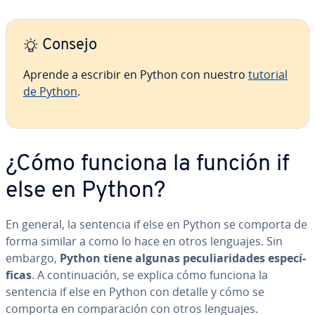
Consejo
Aprende a escribir en Python con nuestro
tutorial
de Python
.
¿Cómo funciona la función if
else en Python?
En general, la sentencia if else en Python se comporta de
forma similar a como lo hace en otros lenguajes. Sin
embargo,
Python tiene algunas pe­cu­lia­ri­da­des es­pe­cí­
fi­cas
. A co­n­ti­nua­ción, se explica cómo funciona la
sentencia if else en Python con detalle y cómo se
comporta en co­m­pa­ra­ción con otros lenguajes.