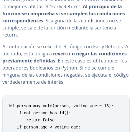
lo mejor es utilizar el “Early Return”.
Al principio de la
función se comprueba si se cumplen las co­n­di­cio­nes
co­rre­s­po­n­die­n­tes
. Si alguna de las co­n­di­cio­nes no se
cumple, se sale de la función mediante la sentencia
return.
A co­n­ti­nua­ción se rescribe el código con Early Returns. A
menudo, esto obliga a
revertir o negar las co­n­di­cio­nes
pre­via­me­n­te definidas
. En este caso es útil conocer los
ope­ra­do­res booleanos en Python. Si no se cumple
ninguna de las co­n­di­cio­nes negadas, se ejecuta el código
ve­r­da­de­ra­me­n­te de interés:
def person_may_vote(person, voting_age = 18):

    if not person.has_id():

        return False

    if person.age < voting_age:
