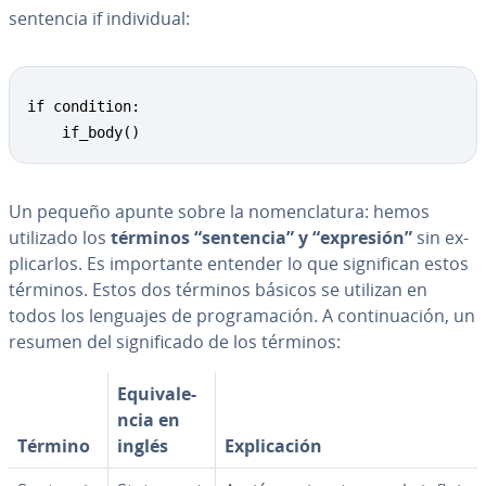
sentencia if in­di­vi­dual:
if condition:

    if_body()
Un pequeño apunte sobre la no­me­n­cla­tu­ra: hemos
utilizado los
términos “sentencia” y “expresión”
sin ex­
pli­car­los. Es im­po­r­ta­n­te entender lo que si­g­ni­fi­can estos
términos. Estos dos términos básicos se utilizan en
todos los lenguajes de pro­gra­ma­ción. A co­n­ti­nua­ción, un
resumen del si­g­ni­fi­ca­do de los términos:
Equi­va­le­
n­cia en
Término
inglés
Ex­pli­ca­ción