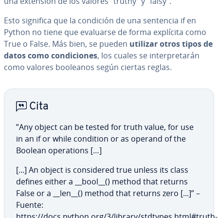
una extensión de los valores “truthy” y “falsy”.
Esto significa que la condición de una sentencia if en
Python no tiene que evaluarse de forma explícita como
True o False. Más bien, se pueden
utilizar otros tipos de
datos como co­n­di­cio­nes
, los cuales se in­te­r­pre­ta­rán
como valores booleanos según ciertas reglas.
Cita
”Any object can be tested for truth value, for use
in an if or while condition or as operand of the
Boolean ope­ra­tio­ns […]
[...] An object is co­n­si­de­red true unless its class
defines either a __bool__() method that returns
False or a __len__() method that returns zero [...]” –
Fuente:
https://docs.python.org/3/library/stdtypes.html#truth-