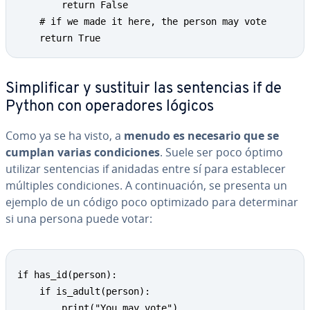
        return False

    # if we made it here, the person may vote

    return True
Si­m­pli­fi­car y sustituir las se­n­te­n­cias if de
Python con ope­ra­do­res lógicos
Como ya se ha visto, a
menudo es necesario que se
cumplan varias co­n­di­cio­nes
. Suele ser poco óptimo
utilizar se­n­te­n­cias if anidadas entre sí para es­ta­ble­cer
múltiples co­n­di­cio­nes. A co­n­ti­nua­ción, se presenta un
ejemplo de un código poco op­ti­mi­za­do para de­te­r­mi­nar
si una persona puede votar:
if has_id(person):

    if is_adult(person):

        print("You may vote")