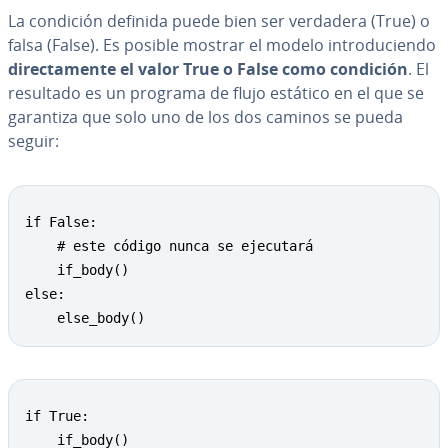
La condición definida puede bien ser verdadera (True) o
falsa (False). Es posible mostrar el modelo in­tro­du­cie­n­do
di­re­c­ta­me­n­te el valor True o False como condición
. El
resultado es un programa de flujo estático en el que se
garantiza que solo uno de los dos caminos se pueda
seguir:
if False:

    # este código nunca se ejecutará

    if_body()

else:

    else_body()
if True:

    if_body()
