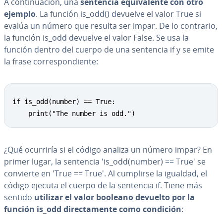
A co­n­ti­nua­ción, una
sentencia equi­va­le­n­te con otro
ejemplo
. La función is_odd() devuelve el valor True si
evalúa un número que resulta ser impar. De lo contrario,
la función is_odd devuelve el valor False. Se usa la
función dentro del cuerpo de una sentencia if y se emite
la frase co­rre­s­po­n­die­n­te:
if is_odd(number) == True:

    print("The number is odd.")
¿Qué ocurriría si el código analiza un número impar? En
primer lugar, la sentencia 'is_odd(number) == True' se
convierte en 'True == True'. Al cumplirse la igualdad, el
código ejecuta el cuerpo de la sentencia if. Tiene más
sentido
utilizar el valor booleano devuelto por la
función is_odd di­re­c­ta­me­n­te como condición
: