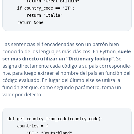
        return "Great Britain"

    if country_code == 'IT':

        return "Italia"

    return None
Las se­n­te­n­cias elif en­ca­de­na­das son un patrón bien
conocido de los lenguajes más clásicos. En Python,
suele
ser más directo utilizar un “Di­c­tio­na­ry lookup”
. Se
asigna di­re­c­ta­me­n­te cada código a su país co­rre­s­po­n­die­
n­te, para luego extraer el nombre del país en función del
código evaluado. En lugar del último else se utiliza la
función get que, como segundo parámetro, toma un
valor por defecto:
def get_country_from_code(country_code):

    countries = {

        'DE': "Deutschland",
