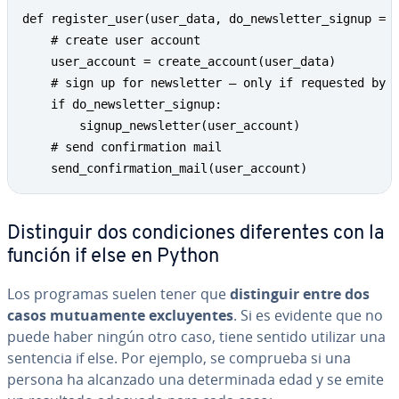
def register_user(user_data, do_newsletter_signup = F
    # create user account

    user_account = create_account(user_data)

    # sign up for newsletter — only if requested by u
    if do_newsletter_signup:

        signup_newsletter(user_account)

    # send confirmation mail

    send_confirmation_mail(user_account)
Di­s­ti­n­guir dos co­n­di­cio­nes di­fe­re­n­tes con la
función if else en Python
Los programas suelen tener que
di­s­ti­n­guir entre dos
casos mu­tua­me­n­te ex­clu­ye­n­tes
. Si es evidente que no
puede haber ningún otro caso, tiene sentido utilizar una
sentencia if else. Por ejemplo, se comprueba si una
persona ha alcanzado una de­te­r­mi­na­da edad y se emite