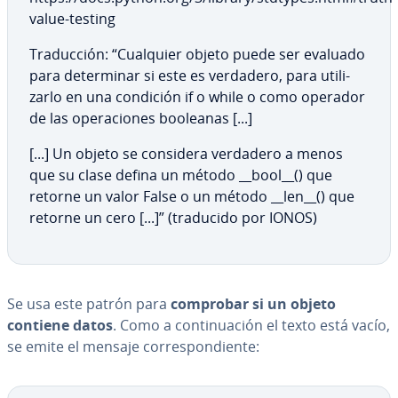
value-testing
Tra­du­c­ción: “Cualquier objeto puede ser evaluado
para de­te­r­mi­nar si este es verdadero, para uti­li­
zar­lo en una condición if o while o como operador
de las ope­ra­cio­nes booleanas [...]
[...] Un objeto se considera verdadero a menos
que su clase defina un método __bool__() que
retorne un valor False o un método __len__() que
retorne un cero [...]” (traducido por IONOS)
Se usa este patrón para
comprobar si un objeto
contiene datos
. Como a co­n­ti­nua­ción el texto está vacío,
se emite el mensaje co­rre­s­po­n­die­n­te: