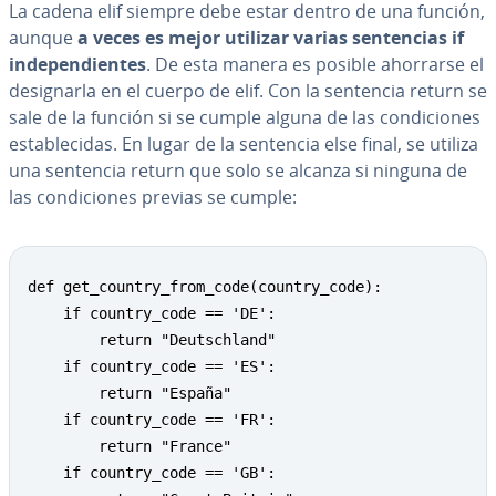
La cadena elif siempre debe estar dentro de una función,
aunque
a veces es mejor utilizar varias se­n­te­n­cias if
in­de­pe­n­die­n­tes
. De esta manera es posible ahorrarse el
de­sig­nar­la en el cuerpo de elif. Con la sentencia return se
sale de la función si se cumple alguna de las co­n­di­cio­nes
es­ta­ble­ci­das. En lugar de la sentencia else final, se utiliza
una sentencia return que solo se alcanza si ninguna de
las co­n­di­cio­nes previas se cumple:
def get_country_from_code(country_code):

    if country_code == 'DE':

        return "Deutschland"

    if country_code == 'ES':

        return "España"

    if country_code == 'FR':

        return "France"

    if country_code == 'GB':
