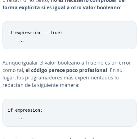
o falsa. Por lo tanto,
no es necesario comprobar de
forma explícita si es igual a otro valor booleano:
if expression == True:

    ...
Aunque igualar el valor booleano a True no es un error
como tal,
el código parece poco pro­fe­sio­nal
. En su
lugar, los pro­gra­ma­do­res más ex­pe­ri­me­n­ta­dos lo
redactan de la siguiente manera:
if expression:

    ...