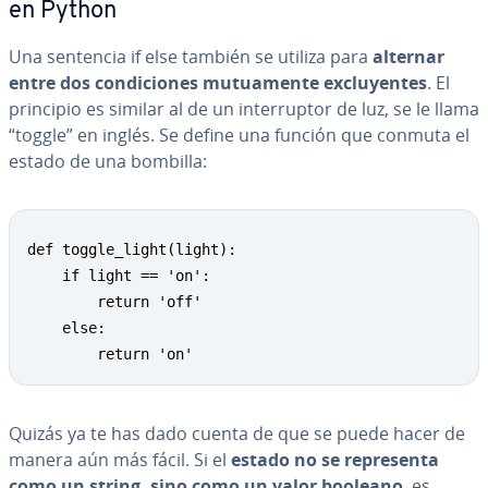
en Python
Una sentencia if else también se utiliza para
alternar
entre dos co­n­di­cio­nes mu­tua­me­n­te ex­clu­ye­n­tes
. El
principio es similar al de un in­te­rru­p­tor de luz, se le llama
“toggle” en inglés. Se define una función que conmuta el
estado de una bombilla:
def toggle_light(light):

    if light == 'on':

        return 'off'

    else:

        return 'on'
Quizás ya te has dado cuenta de que se puede hacer de
manera aún más fácil. Si el
estado no se re­pre­se­n­ta
como un string, sino como un valor booleano
, es