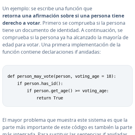
Un ejemplo: se escribe una función que
retorna una afi­r­ma­ción sobre si una persona tiene
derecho a votar
. Primero se comprueba si la persona
tiene un documento de identidad. A co­n­ti­nua­ción, se
comprueba si la persona ya ha alcanzado la mayoría de
edad para votar. Una primera im­ple­me­n­ta­ción de la
función contiene de­cla­ra­cio­nes if anidadas:
def person_may_vote(person, voting_age = 18):

    if person.has_id():

        if person.get_age() >= voting_age:

            return True
El mayor problema que muestra este sistema es que la
parte más im­po­r­ta­n­te de este código es también la parte
más integrada. Para sustituir las se­n­te­n­cias if anidadas,