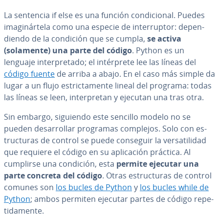
La sentencia if else es una función co­n­di­cio­nal. Puedes
ima­gi­nár­te­la como una especie de in­te­rru­p­tor: de­pe­n­
die­n­do de la condición que se cumpla,
se activa
(solamente) una parte del código
. Python es un
lenguaje in­te­r­pre­ta­do; el in­té­r­pre­te lee las líneas del
código fuente
de arriba a abajo. En el caso más simple da
lugar a un flujo es­tri­c­ta­me­n­te lineal del programa: todas
las líneas se leen, in­te­r­pre­tan y ejecutan una tras otra.
Sin embargo, siguiendo este sencillo modelo no se
pueden de­sa­rro­llar programas complejos. Solo con es­
tru­c­tu­ras de control se puede conseguir la ve­r­sa­ti­li­dad
que requiere el código en su apli­ca­ción práctica. Al
cumplirse una condición, esta
permite ejecutar una
parte concreta del código
. Otras es­tru­c­tu­ras de control
comunes son
los bucles de Python
y
los bucles while de
Python
; ambos permiten ejecutar partes de código re­pe­
ti­da­me­n­te.