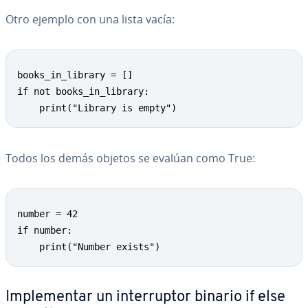
Otro ejemplo con una lista vacía:
books_in_library = []

if not books_in_library:

    print("Library is empty")
Todos los demás objetos se evalúan como True:
number = 42

if number:

    print("Number exists")
Im­ple­me­n­tar un in­te­rru­p­tor binario if else