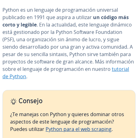
Python es un lenguaje de pro­gra­ma­ción universal
publicado en 1991 que aspira a utilizar
un código más
corto y legible
. En la ac­tua­li­dad, este lenguaje dinámico
está ge­s­tio­na­do por la Python Software Fou­n­da­tion
(PSF), una or­ga­ni­za­ción sin ánimo de lucro, y sigue
siendo de­sa­rro­lla­do por una gran y activa comunidad. A
pesar de su sencilla sintaxis, Python sirve también para
proyectos de software de gran alcance. Más in­fo­r­ma­ción
sobre el lenguaje de pro­gra­ma­ción en nuestro
tutorial
de Python
.
Consejo
¿Te manejas con Python y quieres dominar otros
aspectos de este lenguaje de pro­gra­ma­ción?
Puedes utilizar
Python para el web scraping
.