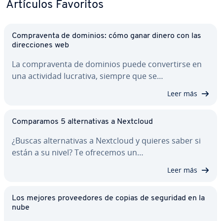
Artículos Favoritos
Co­m­pra­ve­n­ta de dominios: cómo ganar dinero con las
di­re­c­cio­nes web
La co­m­pra­ve­n­ta de dominios puede co­n­ve­r­ti­r­se en
una actividad lucrativa, siempre que se…
Leer más
Co­m­pa­ra­mos 5 al­te­r­na­ti­vas a Nextcloud
¿Buscas al­te­r­na­ti­vas a Nextcloud y quieres saber si
están a su nivel? Te ofrecemos un…
Leer más
Los mejores pro­vee­do­res de copias de seguridad en la
nube