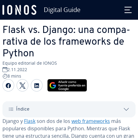
Digital Guide
Saltar al contenido principal
Flask vs. Django: una co­m­pa­
ra­ti­va de los fra­me­wo­r­ks de
Python
Equipo editorial de IONOS
2.11.2022
8 mins
Compartir Facebook
Compartir Twitter
Compartir LinkedIn
Índice
Django y
Flask
son dos de los
web fra­me­wo­r­ks
más
populares di­s­po­ni­bles para Python. Mientras que Flask
tiene una es­tru­c­tu­ra sencilla, Django cuenta con un gran