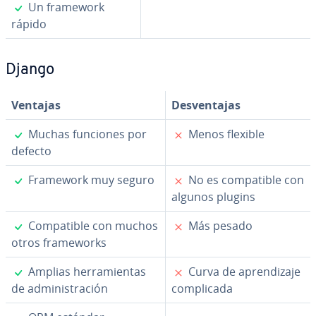
✓
Un framework
rápido
Django
Ventajas
De­s­ve­n­ta­jas
✓
✗
Muchas funciones por
Menos flexible
defecto
✓
✗
Framework muy seguro
No es co­m­pa­ti­ble con
algunos plugins
✓
✗
Co­m­pa­ti­ble con muchos
Más pesado
otros fra­me­wo­r­ks
✓
✗
Amplias he­rra­mie­n­tas
Curva de apre­n­di­za­je
de ad­mi­ni­s­tra­ción
co­m­pli­ca­da