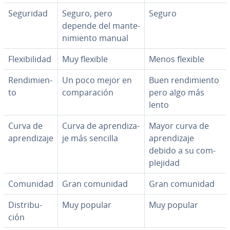
Seguridad
Seguro, pero
Seguro
depende del ma­n­te­
ni­mie­n­to manual
Fle­xi­bi­li­dad
Muy flexible
Menos flexible
Re­n­di­mie­n­
Un poco mejor en
Buen re­n­di­mie­n­to
to
co­m­pa­ra­ción
pero algo más
lento
Curva de
Curva de apre­n­di­za­
Mayor curva de
apre­n­di­za­je
je más sencilla
apre­n­di­za­je
debido a su co­m­
ple­ji­dad
Comunidad
Gran comunidad
Gran comunidad
Di­s­tri­bu­
Muy popular
Muy popular
ción