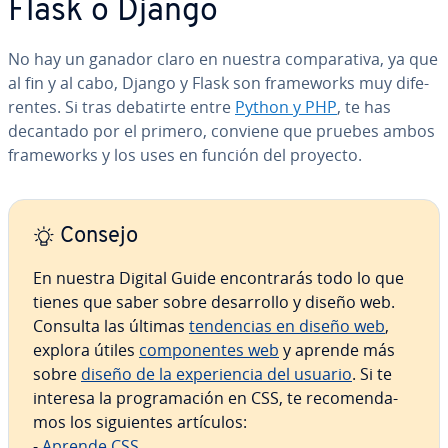
Flask o Django
No hay un ganador claro en nuestra co­m­pa­ra­ti­va, ya que
al fin y al cabo, Django y Flask son fra­me­wo­r­ks muy di­fe­
re­n­tes. Si tras debatirte entre
Python y PHP
, te has
decantado por el primero, conviene que pruebes ambos
fra­me­wo­r­ks y los uses en función del proyecto.
Consejo
En nuestra Digital Guide en­co­n­tra­rás todo lo que
tienes que saber sobre de­sa­rro­llo y diseño web.
Consulta las últimas
te­n­de­n­cias en diseño web
,
explora útiles
co­m­po­ne­n­tes web
y aprende más
sobre
diseño de la ex­pe­rie­n­cia del usuario
. Si te
interesa la pro­gra­ma­ción en CSS, te re­co­me­n­da­
mos los si­guie­n­tes artículos:
-
Aprende CSS