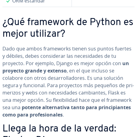
✓
ORM estándar
¿Qué framework de Python es
mejor utilizar?
Dado que ambos fra­me­wo­r­ks tienen sus puntos fuertes
y débiles, debes co­n­si­de­rar las ne­ce­si­da­des de tu
proyecto. Por ejemplo, Django es mejor opción con
un
proyecto grande y extenso
, en el que incluso se
colabore con otros de­sa­rro­lla­do­res. Es una solución
segura y funcional. Para proyectos más pequeños de pri­
me­ri­zos y webs con ne­ce­si­da­des ca­m­bia­n­tes, Flask es
una mejor opción. Su fle­xi­bi­li­dad hace que el framework
sea una
potente al­te­r­na­ti­va tanto para pri­n­ci­pia­n­tes
como para pro­fe­sio­na­les
.
Llega la hora de la verdad: