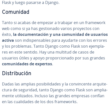
Flask y luego pasarse a Django.
Comunidad
Tanto si acabas de empezar a trabajar en un framework
web como si ya has ge­s­tio­na­do varios proyectos con
éxito,
la do­cu­me­n­ta­ción y una comunidad de usuarios
activa
son in­di­s­pe­n­sa­bles para ayudarte con los errores
y los problemas. Tanto Django como Flask son eje­m­pla­
res en este sentido. Hay una multitud de casos de
usuarios útiles y apoyo pro­po­r­cio­na­do por sus grandes
co­mu­ni­da­des de expertos
.
Di­s­tri­bu­ción
Dadas las amplias po­si­bi­li­da­des y la co­n­vi­n­ce­n­te ar­qui­te­
c­tu­ra de seguridad, tanto Django como Flask son am­plia­
me­n­te uti­li­za­dos. Incluso las grandes empresas confían
en las cua­li­da­des de los dos fra­me­wo­r­ks.