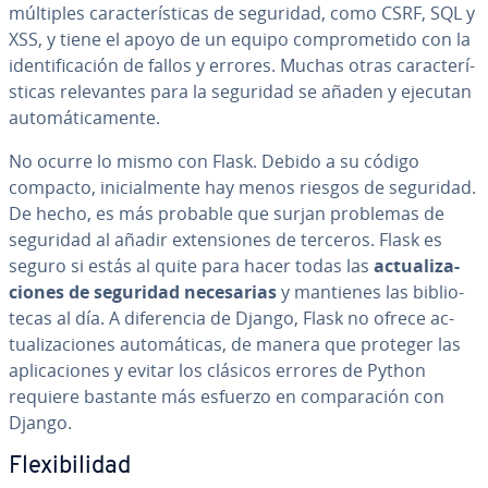
múltiples ca­ra­c­te­rí­s­ti­cas de seguridad, como CSRF, SQL y
XSS, y tiene el apoyo de un equipo co­m­pro­me­ti­do con la
ide­n­ti­fi­ca­ción de fallos y errores. Muchas otras ca­ra­c­te­rí­
s­ti­cas re­le­va­n­tes para la seguridad se añaden y ejecutan
au­to­má­ti­ca­me­n­te.
No ocurre lo mismo con Flask. Debido a su código
compacto, ini­cia­l­me­n­te hay menos riesgos de seguridad.
De hecho, es más probable que surjan problemas de
seguridad al añadir ex­te­n­sio­nes de terceros. Flask es
seguro si estás al quite para hacer todas las
ac­tua­li­za­
cio­nes de seguridad ne­ce­sa­rias
y mantienes las bi­blio­
te­cas al día. A di­fe­re­n­cia de Django, Flask no ofrece ac­
tua­li­za­cio­nes au­to­má­ti­cas, de manera que proteger las
apli­ca­cio­nes y evitar los clásicos errores de Python
requiere bastante más esfuerzo en co­m­pa­ra­ción con
Django.
Fle­xi­bi­li­dad