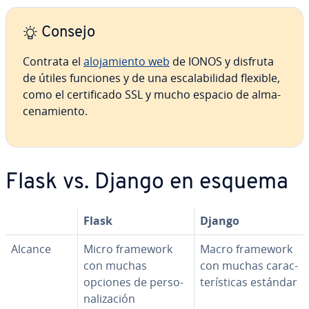
Consejo
Contrata el
alo­ja­mie­n­to web
de IONOS y disfruta
de útiles funciones y de una es­ca­la­bi­li­dad flexible,
como el ce­r­ti­fi­ca­do SSL y mucho espacio de al­ma­
ce­na­mie­n­to.
Flask vs. Django en esquema
Flask
Django
Alcance
Micro framework
Macro framework
con muchas
con muchas ca­ra­c­
opciones de pe­r­so­
te­rí­s­ti­cas estándar
na­li­za­ción