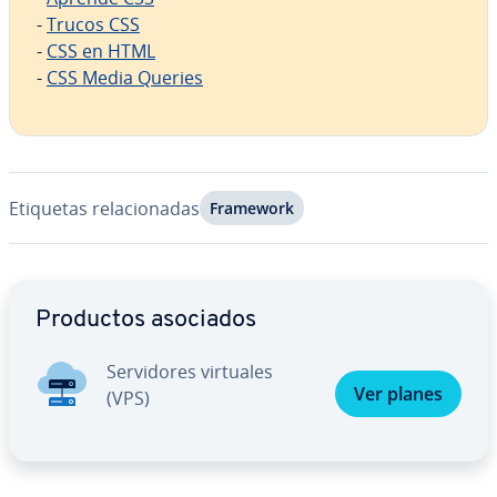
-
Trucos CSS
-
CSS en HTML
-
CSS Media Queries
Etiquetas re­la­cio­na­das
Framework
Ir al menú principal
Productos asociados
Se­r­vi­do­res virtuales
Ver planes
(VPS)