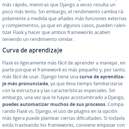
más rápido, mientras que Django a veces resulta un
poco más lento. Sin embargo, el re­n­di­mie­n­to cambia rá­
pi­da­me­n­te a medida que añades más funciones externas
y co­m­ple­me­n­tos, ya que en algunos casos, pueden ra­le­n­
ti­zar Flask y hacer que ambos fra­me­wo­r­ks acaben
teniendo un re­n­di­mie­n­to similar.
Curva de apre­n­di­za­je
Flask es li­ge­ra­me­n­te más fácil de aprender a manejar, en
parte porque el framework es más pequeño y, por tanto,
más fácil de usar. Django tiene una
curva de apre­n­di­za­
je más pro­nu­n­cia­da
, ya que lleva tiempo fa­mi­lia­ri­zar­se
con la es­tru­c­tu­ra y las ca­ra­c­te­rí­s­ti­cas es­pe­cia­les. Sin
embargo, una vez que te hayas aco­s­tu­m­bra­do a Django,
puedes au­to­ma­ti­zar muchos de sus procesos
. Co­m­pa­
ra­n­do Flask vs. Django, el uso de plugins en la opción
más ligera puede plantear ciertas di­fi­cu­l­ta­des. Si todavía
estás tra­s­tea­n­do los fra­me­wo­r­ks, conviene empezar con