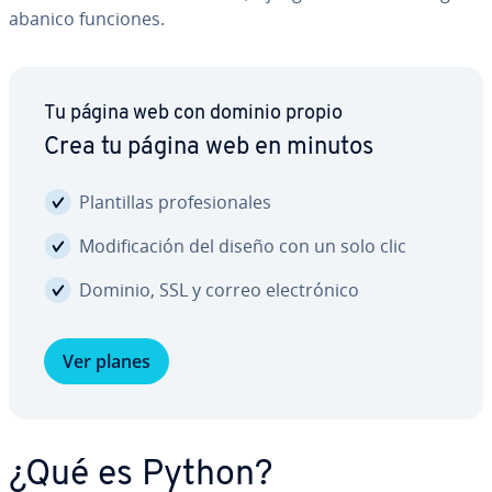
abanico funciones.
Tu página web con dominio propio
Crea tu página web en minutos
Pla­n­ti­llas pro­fe­sio­na­les
Mo­di­fi­ca­ción del diseño con un solo clic
Dominio, SSL y correo ele­c­tró­ni­co
Ver planes
¿Qué es Python?