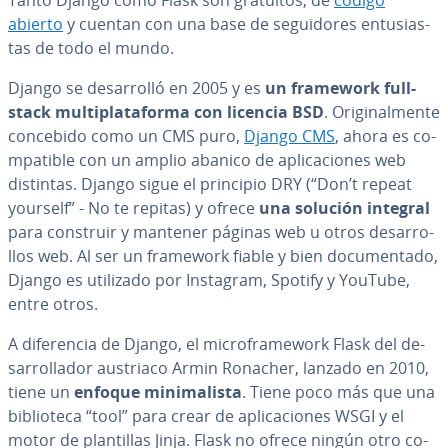
Tanto Django como Flask son gratuitos, de
código
abierto
y cuentan con una base de se­gui­do­res en­tu­sia­s­
tas de todo el mundo.
Django se de­sa­rro­lló en 2005 y es
un framework full-
stack mu­l­ti­pla­ta­fo­r­ma con licencia BSD
. Ori­gi­na­l­me­n­te
concebido como un CMS puro,
Django CMS
, ahora es co­
m­pa­ti­ble con un amplio abanico de apli­ca­cio­nes web
distintas. Django sigue el principio DRY (“Don’t repeat
yourself” - No te repitas) y ofrece
una solución integral
para construir y mantener páginas web u otros de­sa­rro­
llos web. Al ser un framework fiable y bien do­cu­me­n­ta­do,
Django es utilizado por Instagram, Spotify y YouTube,
entre otros.
A di­fe­re­n­cia de Django, el mi­cro­fra­me­wo­rk Flask del de­
sa­rro­lla­dor austriaco Armin Ronacher, lanzado en 2010,
tiene un
enfoque mi­ni­ma­li­s­ta
. Tiene poco más que una
bi­blio­te­ca “tool” para crear de apli­ca­cio­nes WSGI y el
motor de pla­n­ti­llas Jinja. Flask no ofrece ningún otro co­