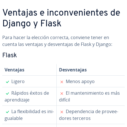
Ventajas e in­co­n­ve­nie­n­tes de
Django y Flask
Para hacer la elección correcta, conviene tener en
cuenta las ventajas y de­s­ve­n­ta­jas de Flask y Django:
Flask
Ventajas
De­s­ve­n­ta­jas
✓
✗
Ligero
Menos apoyo
✓
✗
Rápidos éxitos de
El ma­n­te­ni­mie­n­to es más
apre­n­di­za­je
difícil
✓
✗
La fle­xi­bi­li­dad es in­i­
De­pe­n­de­n­cia de pro­vee­
gua­la­ble
do­res terceros