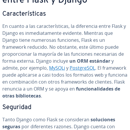
entre Flask y Django
Ca­ra­c­te­rí­s­ti­cas
En cuanto a las ca­ra­c­te­rí­s­ti­cas, la di­fe­re­n­cia entre Flask y
Django es in­me­dia­ta­me­n­te evidente. Mientras que
Django tiene numerosas funciones, Flask es un
framework reducido. No obstante, este último puede
pro­po­r­cio­nar la mayoría de las funciones ne­ce­sa­rias de
forma externa. Django incluye
un ORM estándar
y
admite, por ejemplo,
MySQLi
y
Po­s­t­gre­S­QL
. El framework
puede aplicarse a casi todos los formatos web y funciona
en co­m­bi­na­ción con otros fra­me­wo­r­ks de clientes. Flask
renuncia a un ORM y se apoya en
fu­n­cio­na­li­da­des de
otras bi­blio­te­cas
.
Seguridad
Tanto Django como Flask se co­n­si­de­ran
so­lu­cio­nes
seguras
por di­fe­re­n­tes razones. Django cuenta con