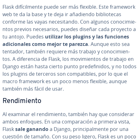
Flask di­fí­ci­l­me­n­te puede ser más flexible. Este framework
web te da la base y te deja ir añadiendo bi­blio­te­cas
conforme las vayas ne­ce­si­ta­n­do. Con algunos co­no­ci­mie­
n­tos previos ne­ce­sa­rios, puedes diseñar cada proyecto a
tu antojo. Puedes
utilizar los plugins y las funciones
adi­cio­na­les como mejor te parezca
. Aunque esto sea
tentador, también requiere más trabajo y co­no­ci­mie­n­
tos. A di­fe­re­n­cia de Flask, los mo­vi­mie­n­tos de trabajo en
Django están hasta cierto punto pre­de­fi­ni­dos, y no todos
los plugins de terceros son co­m­pa­ti­bles, por lo que el
macro framework es un poco menos flexible, aunque
también más fácil de usar.
Re­n­di­mie­n­to
Al examinar el re­n­di­mie­n­to, también hay que co­n­si­de­rar
ambos enfoques. En una co­m­pa­ra­ción a primera vista,
Flask
sale ganando
a Django, pri­n­ci­pa­l­me­n­te por una
cuestión de tamaño. Con su peso ligero, Flask es un poco