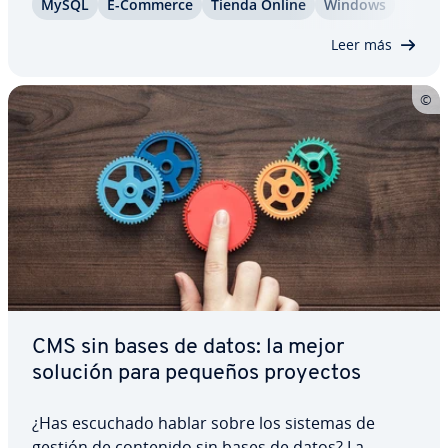
MySQL
E-Commerce
Tienda Online
Windows
Ruby. Como un co­m­ple­me­n­to de Ruby on Rails,
este gestor de co­n­te­ni­dos tiene acceso a cientos
Leer más
de ex­te­n­sio­nes de…
CMS sin bases de datos: la mejor
solución para pequeños proyectos
¿Has escuchado hablar sobre los sistemas de
gestión de contenido sin bases de datos? La