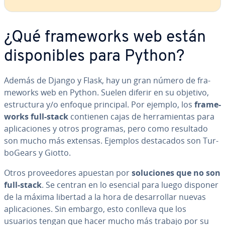
¿Qué fra­me­wo­r­ks web están
di­s­po­ni­bles para Python?
Además de Django y Flask, hay un gran número de fra­
me­wo­r­ks web en Python. Suelen diferir en su objetivo,
es­tru­c­tu­ra y/o enfoque principal. Por ejemplo, los
fra­me­
wo­r­ks full-stack
contienen cajas de he­rra­mie­n­tas para
apli­ca­cio­nes y otros programas, pero como resultado
son mucho más extensas. Ejemplos de­s­ta­ca­dos son Tu­r­
bo­Gea­rs y Giotto.
Otros pro­vee­do­res apuestan por
so­lu­cio­nes que no son
full-stack
. Se centran en lo esencial para luego disponer
de la máxima libertad a la hora de de­sa­rro­llar nuevas
apli­ca­cio­nes. Sin embargo, esto conlleva que los
usuarios tengan que hacer mucho más trabajo por su