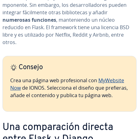
m­po­ne­n­te. Sin embargo, los de­sa­rro­lla­do­res pueden
integrar fá­ci­l­me­n­te otras bi­blio­te­cas y añadir
numerosas funciones
, ma­n­te­nie­n­do un núcleo
reducido en Flask. El framework tiene una licencia BSD
libre y es utilizado por Netflix, Reddit y Airbnb, entre
otros.
Consejo
Crea una página web pro­fe­sio­nal con
MyWebsite
Now
de IONOS. Se­le­c­cio­na el diseño que prefieras,
añade el contenido y publica tu página web.
Una co­m­pa­ra­ción directa