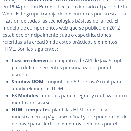
en 1994 por Tim Berners-Lee, co­n­si­de­ra­do el padre de la
Web. Este grupo trabaja desde entonces por la es­ta­n­da­
ri­za­ción de todas las te­c­no­lo­gías básicas de la red. El
modelo de co­m­po­ne­n­tes web que se publicó en 2012
establece pri­n­ci­pa­l­me­n­te cuatro es­pe­ci­fi­ca­cio­nes
referidas a la creación de estos prácticos elementos
HTML. Son las si­guie­n­tes:
Custom elements
: conjuntos de API de Ja­va­S­cri­pt
para definir elementos pe­r­so­na­li­za­dos por el
usuario.
Shadow DOM
: conjunto de API de Ja­va­S­cri­pt para
añadir elementos DOM.
ES Modules
: módulos para integrar y re­uti­li­zar do­cu­
me­n­tos de Ja­va­S­cri­pt.
HTML templates
: pla­n­ti­llas HTML que no se
muestran en la página web final y que pueden servir
de base para ciertos elementos definidos por el
usuario.