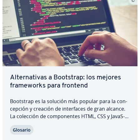
Al­te­r­na­ti­vas a Bootstrap: los mejores
fra­me­wo­r­ks para frontend
Bootstrap es la solución más popular para la co­n­
ce­p­ción y creación de in­te­r­fa­ces de gran alcance.
La colección de co­m­po­ne­n­tes HTML, CSS y Ja­va­S­
cri­pt que Twitter publicó en 2011 bajo la licencia
Glosario
MIT, goza, sin duda, de una gran comunidad y de
numerosas ex­te­n­sio­nes, in­te­r­fa­ces para…