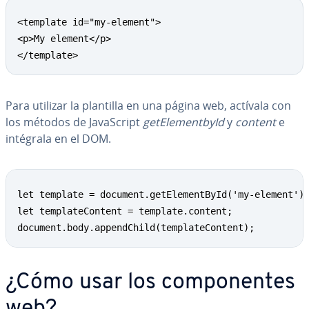
<template id="my-element">

<p>My element</p>

</template>
Para utilizar la plantilla en una página web, actívala con
los métodos de Ja­va­S­cri­pt
ge­tE­le­me­n­t­b­yId
y
content
e
intégrala en el DOM.
let template = document.getElementById('my-element');
let templateContent = template.content;

document.body.appendChild(templateContent);
¿Cómo usar los co­m­po­ne­n­tes