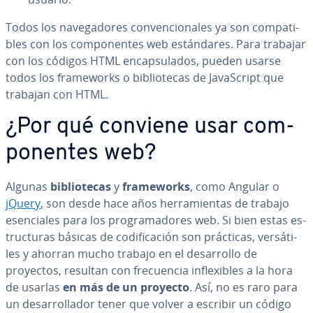
Todos los na­ve­ga­do­res co­n­ve­n­cio­na­les ya son co­m­pa­ti­
bles con los co­m­po­ne­n­tes web es­tá­n­da­res. Para trabajar
con los códigos HTML en­ca­p­su­la­dos, pueden usarse
todos los fra­me­wo­r­ks o bi­blio­te­cas de Ja­va­S­cri­pt que
trabajan con HTML.
¿Por qué conviene usar co­m­
po­ne­n­tes web?
Algunas
bi­blio­te­cas
y
fra­me­wo­r­ks
, como Angular o
jQuery
, son desde hace años he­rra­mie­n­tas de trabajo
ese­n­cia­les para los pro­gra­ma­do­res web. Si bien estas es­
tru­c­tu­ras básicas de co­di­fi­ca­ción son prácticas, ve­r­sá­ti­
les y ahorran mucho trabajo en el de­sa­rro­llo de
proyectos, resultan con fre­cue­n­cia in­fle­xi­bles a la hora
de usarlas
en más de un proyecto
. Así, no es raro para
un de­sa­rro­lla­dor tener que volver a escribir un código