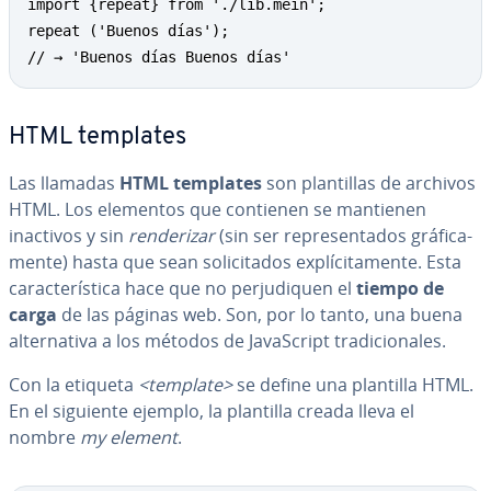
import {repeat} from './lib.mein';

repeat ('Buenos días');

// → 'Buenos días Buenos días'
HTML templates
Las llamadas
HTML templates
son pla­n­ti­llas de archivos
HTML. Los elementos que contienen se mantienen
inactivos y sin
re­n­de­ri­zar
(sin ser re­pre­se­n­ta­dos grá­fi­ca­
me­n­te) hasta que sean so­li­ci­ta­dos ex­plí­ci­ta­me­n­te. Esta
ca­ra­c­te­rí­s­ti­ca hace que no pe­r­ju­di­quen el
tiempo de
carga
de las páginas web. Son, por lo tanto, una buena
al­te­r­na­ti­va a los métodos de Ja­va­S­cri­pt tra­di­cio­na­les.
Con la etiqueta
<template>
se define una plantilla HTML.
En el siguiente ejemplo, la plantilla creada lleva el
nombre
my element
.