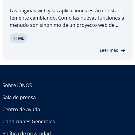
Las páginas web y las apli­ca­cio­nes están co­n­s­ta­n­
te­me­n­te cambiando. Como las nuevas funciones a
menudo son sinónimo de un proyecto web de
mayor calidad, más seguro o con mejor re­n­di­mie­
HTML
n­to, se procede a su im­ple­me­n­ta­ción sin mayor
cue­s­tio­na­mie­n­to. Sin embargo, muchos na­ve­ga­do­
Leer más
res…
Sobre IONOS
Sala de prensa
Centro de ayuda
Co­n­di­cio­nes Generales
Política de pri­va­ci­dad