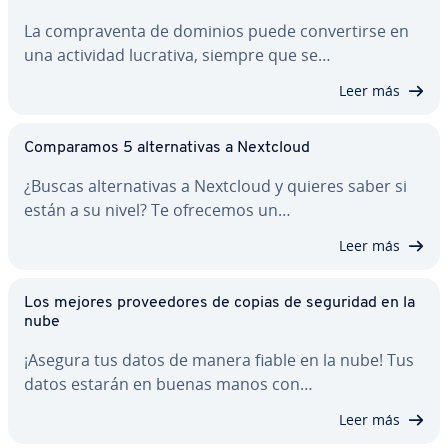
La co­m­pra­ve­n­ta de dominios puede co­n­ve­r­ti­r­se en
una actividad lucrativa, siempre que se…
Leer más
Co­m­pa­ra­mos 5 al­te­r­na­ti­vas a Nextcloud
¿Buscas al­te­r­na­ti­vas a Nextcloud y quieres saber si
están a su nivel? Te ofrecemos un…
Leer más
Los mejores pro­vee­do­res de copias de seguridad en la
nube
¡Asegura tus datos de manera fiable en la nube! Tus
datos estarán en buenas manos con…
Leer más