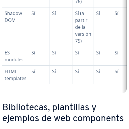
76)
Shadow
Sí
Sí
Sí (a
Sí
Sí
DOM
partir
de la
versión
75)
ES
Sí
Sí
Sí
Sí
Sí
modules
HTML
Sí
Sí
Sí
Sí
Sí
templates
Bi­blio­te­cas, pla­n­ti­llas y
ejemplos de web co­m­po­ne­nts