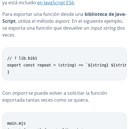
ya está incluido
en Ja­va­S­cri­pt ES6
.
Para exportar una función desde una
bi­blio­te­ca de Ja­va­
S­cri­pt
, utiliza el método
export
. En el siguiente ejemplo,
se exporta una función que devuelve un
input string
dos
veces.
// ? lib.bib1

export const repeat = (string) => `${string} ${string
}
Con
import
se puede volver a solicitar la función
exportada tantas veces como se quiera.
main.mjs
