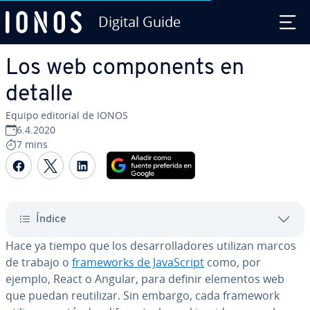
Digital Guide
Saltar al contenido principal
Los web co­m­po­ne­nts en
detalle
Equipo editorial de IONOS
6.4.2020
7 mins
Compartir Facebook
Compartir Twitter
Compartir LinkedIn
Índice
Hace ya tiempo que los de­sa­rro­lla­do­res utilizan marcos
de trabajo o
fra­me­wo­r­ks de Ja­va­S­cri­pt
como, por
ejemplo, React o Angular, para definir elementos web
que puedan re­uti­li­zar. Sin embargo, cada framework