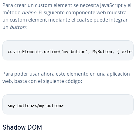
Para crear un custom element se necesita Ja­va­S­cri­pt y el
método
define
. El siguiente co­m­po­ne­n­te web muestra
un custom element mediante el cual se puede integrar
un
button
:
customElements.define('my-button', MyButton, { exten
Para poder usar ahora este elemento en una apli­ca­ción
web, basta con el siguiente código:
<my-button></my-button>
Shadow DOM