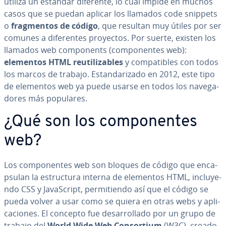
utiliza un estándar diferente, lo cual impide en muchos
casos que se puedan aplicar los llamados code snippets
o
fra­g­me­n­tos de código
, que resultan muy útiles por ser
comunes a di­fe­re­n­tes proyectos. Por suerte, existen los
llamados web co­m­po­ne­nts (co­m­po­ne­n­tes web):
elementos HTML re­uti­li­za­bles
y co­m­pa­ti­bles con todos
los marcos de trabajo. Es­ta­n­da­ri­za­do en 2012, este tipo
de elementos web ya puede usarse en todos los na­ve­ga­
do­res más populares.
¿Qué son los co­m­po­ne­n­tes
web?
Los co­m­po­ne­n­tes web son bloques de código que en­ca­
p­su­lan la es­tru­c­tu­ra interna de elementos HTML, in­clu­ye­
n­do CSS y Ja­va­S­cri­pt, pe­r­mi­tie­n­do así que el código se
pueda volver a usar como se quiera en otras webs y apli­
ca­cio­nes. El concepto fue de­sa­rro­lla­do por un grupo de
trabajo del
World Wide Web Co­n­so­r­tium
(W3C), creado