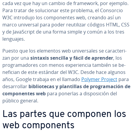
cada vez que hay un cambio de framework, por ejemplo.
Para tratar de so­lu­cio­nar este problema, el Consorcio
W3C introdujo los co­m­po­ne­n­tes web, creando así un
marco universal para poder re­uti­li­zar códigos HTML, CSS
y de Ja­va­S­cri­pt de una forma simple y común a los tres
lenguajes.
Puesto que los elementos web uni­ve­r­sa­les se ca­ra­c­te­ri­
zan por una
sintaxis sencilla y fácil de aprender
, los
pro­gra­ma­do­res con menos ex­pe­rie­n­cia también se be­
ne­fi­cian de este estándar del W3C. Desde hace algunos
años, Google trabaja en el llamado
Polymer Project
para
de­sa­rro­llar
bi­blio­te­cas y pla­n­ti­llas de pro­gra­ma­ción de
co­m­po­ne­n­tes web
para ponerlas a di­s­po­si­ción del
público general.
Las partes que componen los
web co­m­po­ne­nts