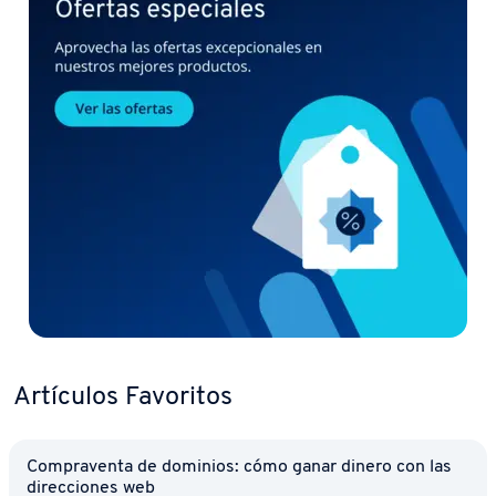
Artículos Favoritos
Co­m­pra­ve­n­ta de dominios: cómo ganar dinero con las
di­re­c­cio­nes web