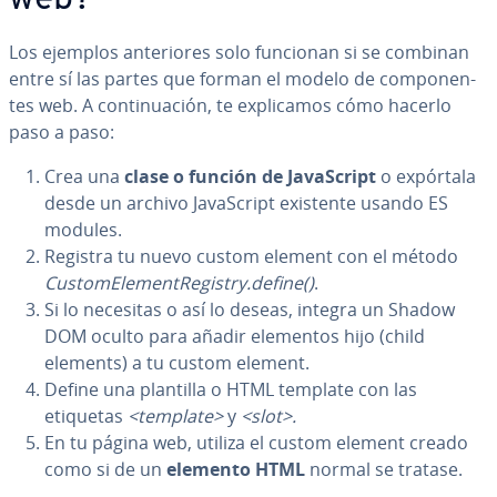
web?
Los ejemplos an­te­rio­res solo funcionan si se combinan
entre sí las partes que forman el modelo de co­m­po­ne­n­
tes web. A co­n­ti­nua­ción, te ex­pli­ca­mos cómo hacerlo
paso a paso:
Crea una
clase o función de Ja­va­S­cri­pt
o expórtala
desde un archivo Ja­va­S­cri­pt existente usando ES
modules.
Registra tu nuevo custom element con el método
Cu­s­to­mE­le­me­n­tRe­gi­s­try.define()
.
Si lo necesitas o así lo deseas, integra un Shadow
DOM oculto para añadir elementos hijo (child
elements) a tu custom element.
Define una plantilla o HTML template con las
etiquetas
<template>
y
<slot>.
En tu página web, utiliza el custom element creado
como si de un
elemento HTML
normal se tratase.