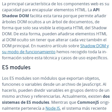
La principal ca­ra­c­te­rí­s­ti­ca de los co­m­po­ne­n­tes web es su
capacidad para en­ca­p­su­lar elementos HTML. La
API
Shadow DOM
facilita esta tarea porque permite añadir
árboles DOM ocultos a un árbol de do­cu­me­n­tos, de
forma que solo sea visible la etiqueta HTML del Shadow
DOM. De esta forma, pueden añadirse elementos HTML
al DOM oculto sin tener que alterar cada vez también el
DOM principal. En nuestro artículo sobre
Shadow DOM y
su modo de fu­n­cio­na­mie­n­to
hemos recogido toda la in­
fo­r­ma­ción sobre esta técnica y casos de uso es­pe­cí­fi­cos.
ES modules
Los ES modules son módulos que exportan objetos,
funciones o variables desde un archivo de Ja­va­S­cri­pt. Al
hacerlo, pueden dividir variables en grupos dentro de un
mismo archivo y re­fe­re­n­ciar­las. Ac­tua­l­me­n­te, existen
dos
sistemas de ES modules
. Mientras que
CommonJS
ori­gi­
na­l­me­n­te pe­r­te­ne­cía a
Node.JS
, el sistema más reciente