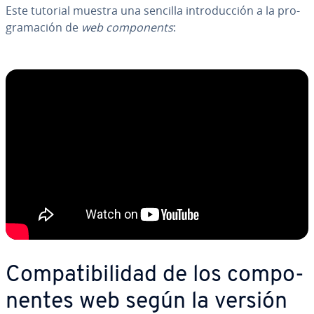
Este tutorial muestra una sencilla in­tro­du­c­ción a la pro­
gra­ma­ción de
web co­m­po­ne­nts
:
Co­m­pa­ti­bi­li­dad de los co­m­po­
ne­n­tes web según la versión