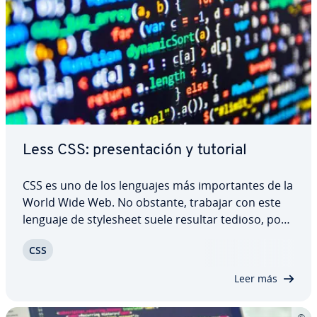
Less CSS: pre­se­n­ta­ción y tutorial
CSS es uno de los lenguajes más im­po­r­ta­n­tes de la
World Wide Web. No obstante, trabajar con este
lenguaje de st­y­le­sheet suele resultar tedioso, por
lo que muchos de­sa­rro­lla­do­res prefieren usar
CSS
Less. Este pre­pro­ce­sa­dor de CSS no solo si­m­pli­fi­ca
la escritura en lenguaje de hoja de…
Leer más