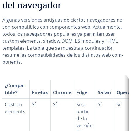
del navegador
Algunas versiones antiguas de ciertos na­ve­ga­do­res no
son co­m­pa­ti­bles con co­m­po­ne­n­tes web. Ac­tua­l­me­n­te,
todos los na­ve­ga­do­res populares ya permiten usar
custom elements, shadow DOM, ES modules y HTML
templates. La tabla que se muestra a co­n­ti­nua­ción
resume las co­m­pa­ti­bi­li­da­des de los distintos web co­m­
po­ne­nts.
¿Co­m­pa­
ti­ble?
Firefox
Chrome
Edge
Safari
Opera
Custom
Sí
Sí
Sí (a
Sí
Sí
elements
partir
de la
versión