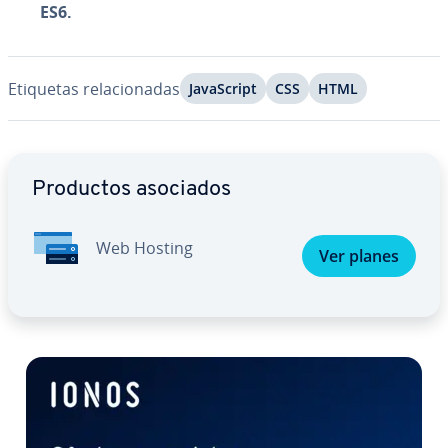
ES6.
Etiquetas re­la­cio­na­das
Ja­va­S­cri­pt
CSS
HTML
Ir al menú principal
Productos asociados
Web Hosting
Ver planes