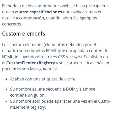
El modelo de los co­m­po­ne­n­tes web se basa pri­n­ci­pa­l­me­
n­te en
cuatro es­pe­ci­fi­ca­cio­nes
que ex­pli­ca­re­mos en
detalle a co­n­ti­nua­ción, usando, además, ejemplos
concretos.
Custom elements
Los custom elements (elementos definidos por el
usuario) son etiquetas HTML que en­ca­p­su­lan contenido
HTML, in­clu­ye­n­do di­re­c­tri­ces CSS y
scripts
. Se alistan en
el
Cu­s­to­mE­le­me­n­tRe­gi­s­try
y sus ca­ra­c­te­rí­s­ti­cas más im­
po­r­ta­n­tes son las si­guie­n­tes:
Acaban con una etiqueta de cierre.
Su nombre es una secuencia DOM
y siempre
contiene un guion.
Su nombre solo puede aparecer una vez en el Cu­s­to­
mE­le­me­n­tRe­gi­s­try.