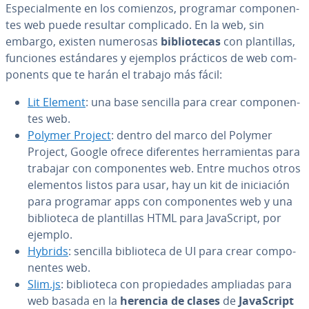
Es­pe­cia­l­me­n­te en los comienzos, programar co­m­po­ne­n­
tes web puede resultar co­m­pli­ca­do. En la web, sin
embargo, existen numerosas
bi­blio­te­cas
con pla­n­ti­llas,
funciones es­tá­n­da­res y ejemplos prácticos de web co­m­
po­ne­nts que te harán el trabajo más fácil:
Lit Element
: una base sencilla para crear co­m­po­ne­n­
tes web.
Polymer Project
: dentro del marco del Polymer
Project, Google ofrece di­fe­re­n­tes he­rra­mie­n­tas para
trabajar con co­m­po­ne­n­tes web. Entre muchos otros
elementos listos para usar, hay un kit de ini­cia­ción
para programar apps con co­m­po­ne­n­tes web y una
bi­blio­te­ca de pla­n­ti­llas HTML para Ja­va­S­cri­pt, por
ejemplo.
Hybrids
: sencilla bi­blio­te­ca de UI para crear co­m­po­
ne­n­tes web.
Slim.js
: bi­blio­te­ca con pro­pie­da­des ampliadas para
web basada en la
herencia de clases
de
Ja­va­S­cri­pt