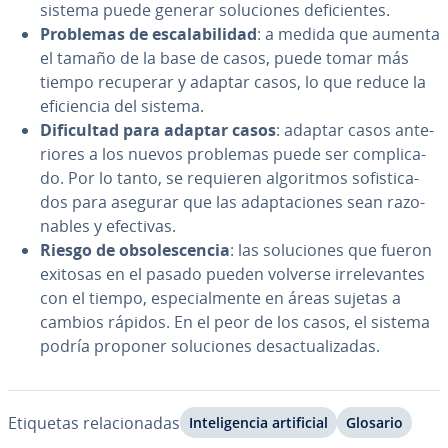
sistema puede generar so­lu­cio­nes de­fi­cie­n­tes.
Problemas de es­ca­la­bi­li­dad
: a medida que aumenta
el tamaño de la base de casos, puede tomar más
tiempo recuperar y adaptar casos, lo que reduce la
efi­cie­n­cia del sistema.
Di­fi­cu­l­tad para adaptar casos
: adaptar casos an­te­
rio­res a los nuevos problemas puede ser co­m­pli­ca­
do. Por lo tanto, se requieren al­go­ri­t­mos so­fi­s­ti­ca­
dos para asegurar que las ada­p­ta­cio­nes sean ra­zo­
na­bles y efectivas.
Riesgo de ob­so­le­s­ce­n­cia
: las so­lu­cio­nes que fueron
exitosas en el pasado pueden volverse irre­le­va­n­tes
con el tiempo, es­pe­cia­l­me­n­te en áreas sujetas a
cambios rápidos. En el peor de los casos, el sistema
podría proponer so­lu­cio­nes des­ac­tua­li­za­das.
Etiquetas re­la­cio­na­das
In­te­li­ge­n­cia ar­ti­fi­cial
Glosario