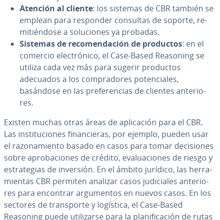
Atención al cliente
: los sistemas de CBR también se
emplean para responder consultas de soporte, re­
mi­tié­n­do­se a so­lu­cio­nes ya probadas.
Sistemas de re­co­me­n­da­ción de productos
: en el
comercio ele­c­tró­ni­co, el Case-Based Reasoning se
utiliza cada vez más para sugerir productos
adecuados a los co­m­pra­do­res po­te­n­cia­les,
basándose en las pre­fe­re­n­cias de clientes an­te­rio­
res.
Existen muchas otras áreas de apli­ca­ción para el CBR.
Las in­s­ti­tu­cio­nes fi­na­n­cie­ras, por ejemplo, pueden usar
el ra­zo­na­mie­n­to basado en casos para tomar de­ci­sio­nes
sobre apro­ba­cio­nes de crédito, eva­lua­cio­nes de riesgo y
es­tra­te­gias de inversión. En el ámbito jurídico, las he­rra­
mie­n­tas CBR permiten analizar casos ju­di­cia­les an­te­rio­
res para encontrar ar­gu­me­n­tos en nuevos casos. En los
sectores de tra­n­s­po­r­te y logística, el Case-Based
Reasoning puede uti­li­zar­se para la pla­ni­fi­ca­ción de rutas