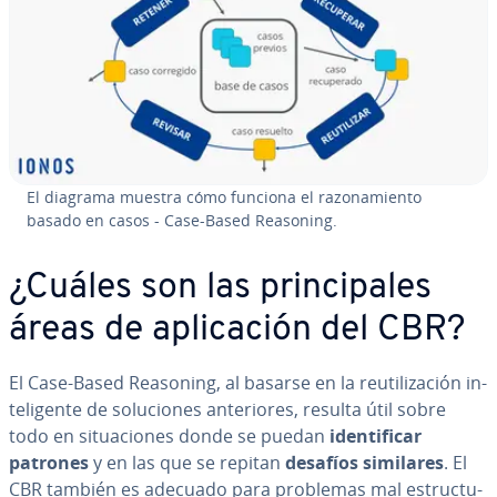
El diagrama muestra cómo funciona el ra­zo­na­mie­n­to
basado en casos - Case-Based Reasoning.
¿Cuáles son las pri­n­ci­pa­les
áreas de apli­ca­ción del CBR?
El Case-Based Reasoning, al basarse en la re­uti­li­za­ción in­
te­li­ge­n­te de so­lu­cio­nes an­te­rio­res, resulta útil sobre
todo en si­tua­cio­nes donde se puedan
ide­n­ti­fi­car
patrones
y en las que se repitan
desafíos similares
. El
CBR también es adecuado para problemas mal es­tru­c­tu­