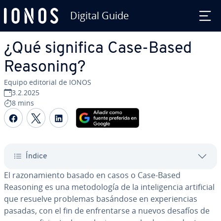
Digital Guide
Saltar al contenido principal
¿Qué significa Case-Based
Reasoning?
Equipo editorial de IONOS
3.2.2025
8 mins
Compartir Facebook
Compartir Twitter
Compartir LinkedIn
Índice
El ra­zo­na­mie­n­to basado en casos o Case-Based
Reasoning es una me­to­do­lo­gía de la in­te­li­ge­n­cia ar­ti­fi­cial
que resuelve problemas basándose en ex­pe­rie­n­cias
pasadas, con el fin de en­fre­n­tar­se a nuevos desafíos de