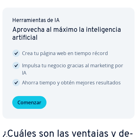
He­rra­mie­n­tas de IA
Aprovecha al máximo la in­te­li­ge­n­cia
ar­ti­fi­cial
Crea tu página web en tiempo récord
Impulsa tu negocio gracias al marketing por
IA
Ahorra tiempo y obtén mejores re­su­l­ta­dos
Comenzar
¿Cuáles son las ventajas y de­