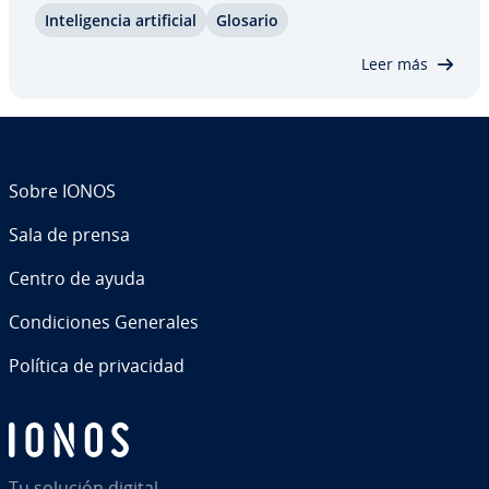
In­te­li­ge­n­cia ar­ti­fi­cial
Glosario
Leer más
Sobre IONOS
Sala de prensa
Centro de ayuda
Co­n­di­cio­nes Generales
Política de pri­va­ci­dad
Tu solución digital