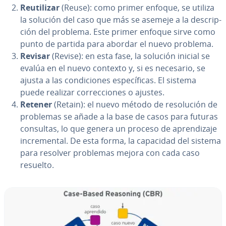
Re­uti­li­zar
(Reuse): como primer enfoque, se utiliza
la solución del caso que más se asemeje a la de­s­cri­p­
ción del problema. Este primer enfoque sirve como
punto de partida para abordar el nuevo problema.
Revisar
(Revise): en esta fase, la solución inicial se
evalúa en el nuevo contexto y, si es necesario, se
ajusta a las co­n­di­cio­nes es­pe­cí­fi­cas. El sistema
puede realizar co­rre­c­cio­nes o ajustes.
Retener
(Retain): el nuevo método de re­so­lu­ción de
problemas se añade a la base de casos para futuras
consultas, lo que genera un proceso de apre­n­di­za­je
in­cre­me­n­tal. De esta forma, la capacidad del sistema
para resolver problemas mejora con cada caso
resuelto.