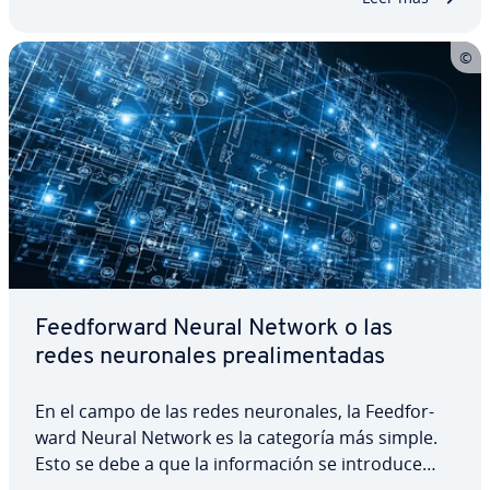
una…
Fee­d­fo­r­wa­rd Neural Network o las
redes neu­ro­na­les pre­ali­me­n­ta­das
En el campo de las redes neu­ro­na­les, la Fee­d­fo­r­
wa­rd Neural Network es la categoría más simple.
Esto se debe a que la in­fo­r­ma­ción se introduce
por un lado y se transmite siempre de manera uni­