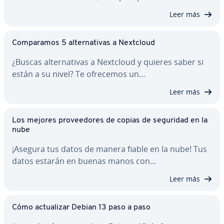
Leer más
Co­m­pa­ra­mos 5 al­te­r­na­ti­vas a Nextcloud
¿Buscas al­te­r­na­ti­vas a Nextcloud y quieres saber si
están a su nivel? Te ofrecemos un…
Leer más
Los mejores pro­vee­do­res de copias de seguridad en la
nube
¡Asegura tus datos de manera fiable en la nube! Tus
datos estarán en buenas manos con…
Leer más
Cómo ac­tua­li­zar Debian 13 paso a paso