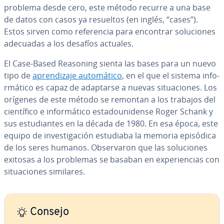
problema desde cero, este método recurre a una base
de datos con casos ya resueltos (en inglés, “cases”).
Estos sirven como re­fe­re­n­cia para encontrar so­lu­cio­nes
adecuadas a los desafíos actuales.
El Case-Based Reasoning sienta las bases para un nuevo
tipo de
apre­n­di­za­je au­to­má­ti­co
, en el que el sistema in­fo­
r­má­ti­co es capaz de adaptarse a nuevas si­tua­cio­nes. Los
orígenes de este método se remontan a los trabajos del
cie­n­tí­fi­co e in­fo­r­má­ti­co es­ta­dou­ni­de­n­se Roger Schank y
sus es­tu­dia­n­tes en la década de 1980. En esa época, este
equipo de in­ve­s­ti­ga­ción estudiaba la memoria episódica
de los seres humanos. Ob­se­r­va­ron que las so­lu­cio­nes
exitosas a los problemas se basaban en ex­pe­rie­n­cias con
si­tua­cio­nes similares.
Consejo