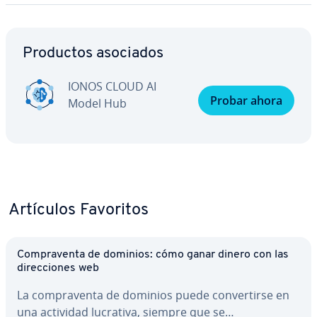
Ir al menú principal
Productos asociados
IONOS CLOUD AI
Probar ahora
Model Hub
Artículos Favoritos
Co­m­pra­ve­n­ta de dominios: cómo ganar dinero con las
di­re­c­cio­nes web
La co­m­pra­ve­n­ta de dominios puede co­n­ve­r­ti­r­se en
una actividad lucrativa, siempre que se…