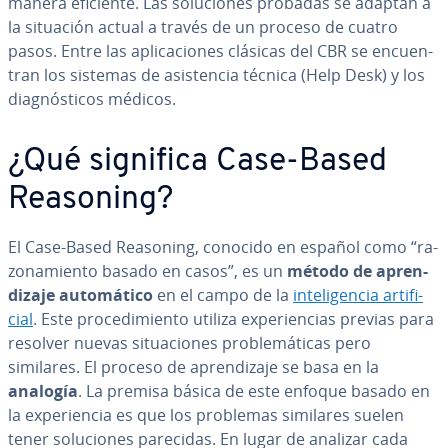
manera eficiente. Las so­lu­cio­nes probadas se adaptan a
la situación actual a través de un proceso de cuatro
pasos. Entre las apli­ca­cio­nes clásicas del CBR se en­cue­n­
tran los sistemas de asi­s­te­n­cia técnica (Help Desk) y los
dia­g­nó­s­ti­cos médicos.
¿Qué significa Case-Based
Reasoning?
El Case-Based Reasoning, conocido en español como “ra­
zo­na­mie­n­to basado en casos”, es un
método de apre­n­
di­za­je au­to­má­ti­co
en el campo de la
in­te­li­ge­n­cia ar­ti­fi­
cial
. Este pro­ce­di­mie­n­to utiliza ex­pe­rie­n­cias previas para
resolver nuevas si­tua­cio­nes pro­ble­má­ti­cas pero
similares. El proceso de apre­n­di­za­je se basa en la
analogía
. La premisa básica de este enfoque basado en
la ex­pe­rie­n­cia es que los problemas similares suelen
tener so­lu­cio­nes parecidas. En lugar de analizar cada