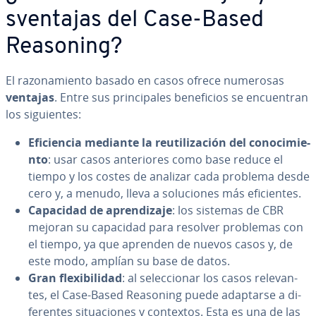
s­ve­n­ta­jas del Case-Based
Reasoning?
El ra­zo­na­mie­n­to basado en casos ofrece numerosas
ventajas
. Entre sus pri­n­ci­pa­les be­ne­fi­cios se en­cue­n­tran
los si­guie­n­tes:
Efi­cie­n­cia mediante la re­uti­li­za­ción del co­no­ci­mie­
n­to
: usar casos an­te­rio­res como base reduce el
tiempo y los costes de analizar cada problema desde
cero y, a menudo, lleva a so­lu­cio­nes más efi­cie­n­tes.
Capacidad de apre­n­di­za­je
: los sistemas de CBR
mejoran su capacidad para resolver problemas con
el tiempo, ya que aprenden de nuevos casos y, de
este modo, amplían su base de datos.
Gran fle­xi­bi­li­dad
: al se­le­c­cio­nar los casos re­le­va­n­
tes, el Case-Based Reasoning puede adaptarse a di­
fe­re­n­tes si­tua­cio­nes y contextos. Esta es una de las