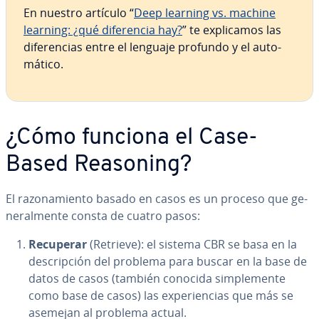
En nuestro artículo “
Deep learning vs. machine
learning: ¿qué di­fe­re­n­cia hay?
” te ex­pli­ca­mos las
di­fe­re­n­cias entre el lenguaje profundo y el au­to­
má­ti­co.
¿Cómo funciona el Case-
Based Reasoning?
El ra­zo­na­mie­n­to basado en casos es un proceso que ge­
ne­ra­l­me­n­te consta de cuatro pasos:
Recuperar
(Retrieve): el sistema CBR se basa en la
de­s­cri­p­ción del problema para buscar en la base de
datos de casos (también conocida si­m­ple­me­n­te
como base de casos) las ex­pe­rie­n­cias que más se
asemejan al problema actual.