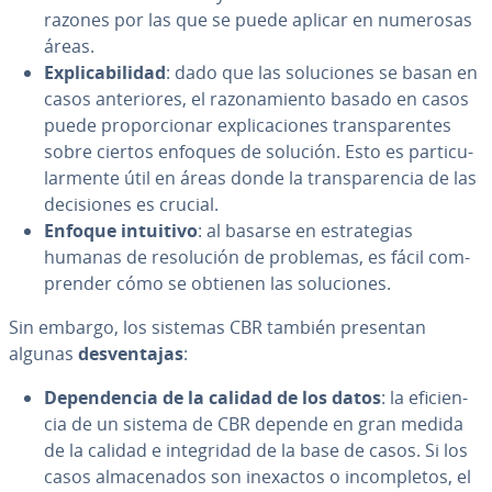
razones por las que se puede aplicar en numerosas
áreas.
Ex­pli­ca­bi­li­dad
: dado que las so­lu­cio­nes se basan en
casos an­te­rio­res, el ra­zo­na­mie­n­to basado en casos
puede pro­po­r­cio­nar ex­pli­ca­cio­nes tra­n­s­pa­re­n­tes
sobre ciertos enfoques de solución. Esto es pa­r­ti­cu­
la­r­me­n­te útil en áreas donde la tra­n­s­pa­re­n­cia de las
de­ci­sio­nes es crucial.
Enfoque intuitivo
: al basarse en es­tra­te­gias
humanas de re­so­lu­ción de problemas, es fácil co­m­
pre­n­der cómo se obtienen las so­lu­cio­nes.
Sin embargo, los sistemas CBR también presentan
algunas
de­s­ve­n­ta­jas
:
De­pe­n­de­n­cia de la calidad de los datos
: la efi­cie­n­
cia de un sistema de CBR depende en gran medida
de la calidad e in­te­gri­dad de la base de casos. Si los
casos al­ma­ce­na­dos son inexactos o in­co­m­ple­tos, el