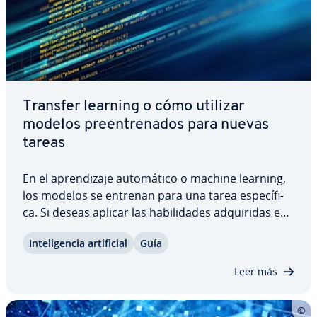
Transfer learning o cómo utilizar
modelos pree­n­tre­na­dos para nuevas
tareas
En el apre­n­di­za­je au­to­má­ti­co o machine learning,
los modelos se entrenan para una tarea es­pe­cí­fi­
ca. Si deseas aplicar las ha­bi­li­da­des ad­qui­ri­das en
otros ámbitos, el transfer learning es una solución
In­te­li­ge­n­cia ar­ti­fi­cial
Guía
ideal. El objetivo de este tipo apre­n­di­za­je es
adaptar las ha­bi­li­da­des ya…
Leer más