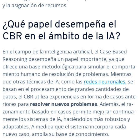
y la asi­g­na­ción de recursos.
¿Qué papel desempeña el
CBR en el ámbito de la IA?
En el campo de la in­te­li­ge­n­cia ar­ti­fi­cial, el Case-Based
Reasoning desempeña un papel im­po­r­ta­n­te, ya que
ofrece una base me­to­do­ló­gi­ca para simular el co­m­po­r­ta­
mie­n­to humano de re­so­lu­ción de problemas. Mientras
que otras técnicas de IA, como las
redes neu­ro­na­les
, se
basan en el pro­ce­sa­mie­n­to de grandes ca­n­ti­da­des de
datos, el CBR utiliza ex­pe­rie­n­cias en forma de casos an­te­
rio­res para
resolver nuevos problemas
. Además, el ra­
zo­na­mie­n­to basado en casos permite mejorar co­n­ti­nua­
me­n­te los sistemas de IA, ha­cié­n­do­los más robustos y
ada­p­ta­bles. A medida que el sistema incorpora cada
nuevo caso, amplía su base de co­no­ci­mie­n­to.