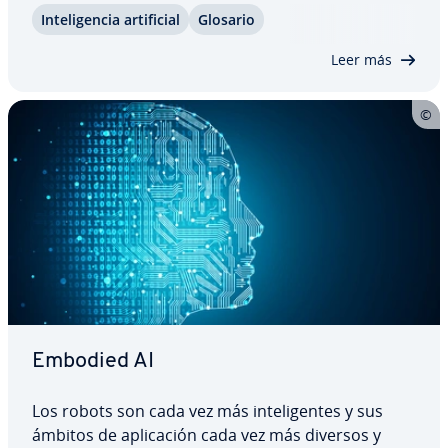
In­te­li­ge­n­cia ar­ti­fi­cial
Glosario
di­re­c­cio­nal a la siguiente instancia superior, hasta
que al final se obtiene un resultado.…
Leer más
Embodied AI
Los robots son cada vez más in­te­li­ge­n­tes y sus
ámbitos de apli­ca­ción cada vez más diversos y