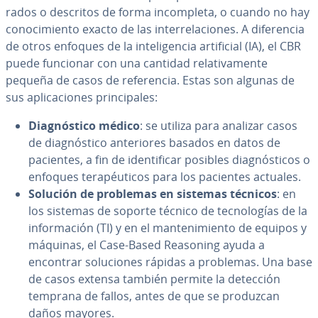
ra­dos o descritos de forma in­co­m­ple­ta, o cuando no hay
co­no­ci­mie­n­to exacto de las in­ter­re­la­cio­nes. A di­fe­re­n­cia
de otros enfoques de la in­te­li­ge­n­cia ar­ti­fi­cial (IA), el CBR
puede funcionar con una cantidad re­la­ti­va­me­n­te
pequeña de casos de re­fe­re­n­cia. Estas son algunas de
sus apli­ca­cio­nes pri­n­ci­pa­les:
Dia­g­nó­s­ti­co médico
: se utiliza para analizar casos
de dia­g­nó­s­ti­co an­te­rio­res basados en datos de
pacientes, a fin de ide­n­ti­fi­car posibles dia­g­nó­s­ti­cos o
enfoques te­ra­péu­ti­cos para los pacientes actuales.
Solución de problemas en sistemas técnicos
: en
los sistemas de soporte técnico de te­c­no­lo­gías de la
in­fo­r­ma­ción (TI) y en el ma­n­te­ni­mie­n­to de equipos y
máquinas, el Case-Based Reasoning ayuda a
encontrar so­lu­cio­nes rápidas a problemas. Una base
de casos extensa también permite la detección
temprana de fallos, antes de que se produzcan
daños mayores.