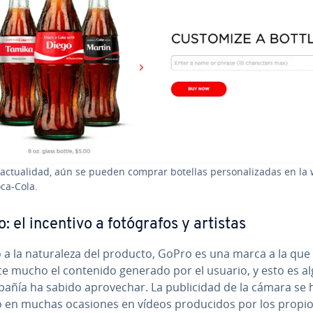
 ac­tua­li­dad, aún se pueden comprar botellas pe­r­so­na­li­za­das en la
ca-Cola.
 el incentivo a fo­tó­gra­fos y artistas
a la na­tu­ra­le­za del producto, GoPro es una marca a la que
ce mucho el contenido generado por el usuario, y esto es a
añía ha sabido apro­ve­char. La pu­bli­ci­dad de la cámara se 
 en muchas ocasiones en vídeos pro­du­ci­dos por los propio