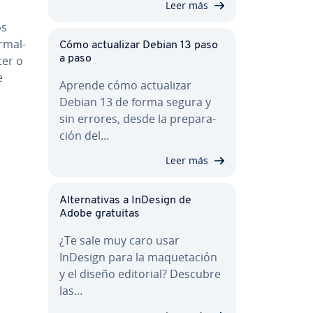
Leer más
os
­ma­l­
Cómo ac­tua­li­zar Debian 13 paso
ter o
a paso
e
Aprende cómo ac­tua­li­zar
Debian 13 de forma segura y
sin errores, desde la pre­pa­ra­
ción del…
Leer más
Al­te­r­na­ti­vas a InDesign de
Adobe gratuitas
¿Te sale muy caro usar
InDesign para la ma­que­ta­ción
y el diseño editorial? Descubre
las…