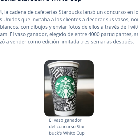
, la cadena de ca­fe­te­rías Starbucks lanzó un concurso en l
 Unidos que invitaba a los clientes a decorar sus vasos, no­r
 blancos, con dibujos y enviar fotos de ellos a través de Twit
am. El vaso ganador, elegido de entre 4000 pa­r­ti­ci­pa­n­tes, s
ó a vender como edición limitada tres semanas después.
El vaso ganador
del concurso Sta­r­
bu­c­k's White Cup