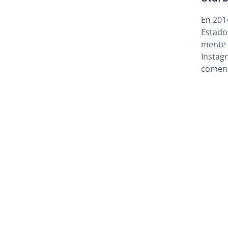
En 2014
Estados
me­n­te
Instagr
comenz