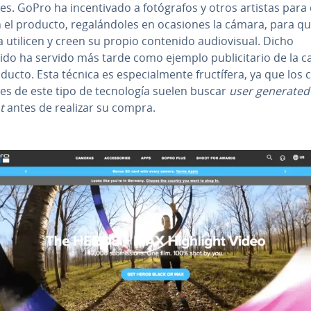
res. GoPro ha in­ce­n­ti­va­do a fo­tó­gra­fos y otros artistas par
n el producto, re­ga­lá­n­do­les en ocasiones la cámara, para q
a utilicen y creen su propio contenido au­dio­vi­sual. Dicho
do ha servido más tarde como ejemplo pu­bli­ci­ta­rio de la c
ucto. Esta técnica es es­pe­cia­l­me­n­te fru­c­tí­fe­ra, ya que los 
res de este tipo de te­c­no­lo­gía suelen buscar
user generated
t
antes de realizar su compra.