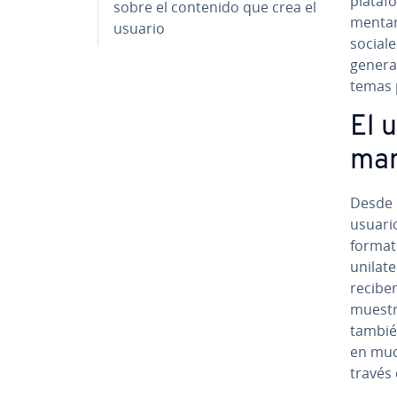
pla­ta­
sobre el contenido que crea el
me­n­ta
usuario
sociales
generad
temas p
El 
mar
Desde u
usuari
format
uni­la­
recibe
muestra
también
en much
través 