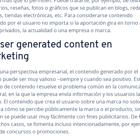
fo­r­mas que lo permiten. Puede tratarse, por ejemplo, de text
­rios, reseñas, fotos o gráficos que se publican en blogs, red
, tiendas ele­c­tró­ni­cas, etc. Para co­n­si­de­rar­se contenido
o por el usuario no importa si la apo­r­ta­ción gira en torno 
rivados, la ac­tua­li­dad o una empresa o marca.
user generated content en
keting
na pe­r­s­pe­c­ti­va em­pre­sa­rial, el contenido generado por el
o puede ser muy valioso –siempre y cuando sea positivo. Es
o de contenido resuelve el problema común en la co­mu­ni­ca
te­ral, en la que la empresa envía in­fo­r­ma­ción y los usuarios l
n. El contenido que crea el usuario sobre una marca no solo
 cómo se percibe pú­bli­ca­me­n­te la marca o el producto, s
 se puede usar muy fá­ci­l­me­n­te con fines pu­bli­ci­ta­rios. De
os casos, se fomenta incluso in­te­n­cio­na­da­me­n­te, por eje
de concursos o pro­mo­cio­nes.