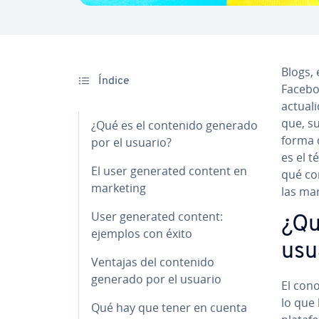
Blogs, 
Índice
Faceboo
ac­tua­
que, su
¿Qué es el contenido generado
forma 
por el usuario?
es el t
El user generated content en
qué con
marketing
las ma
User generated content:
¿Qu
ejemplos con éxito
usu
Ventajas del contenido
generado por el usuario
El con
lo que 
Qué hay que tener en cuenta