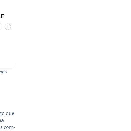
 web
lgo que
ha
s co­m­