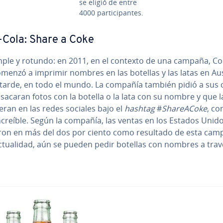
se eligió de entre
4000 pa­r­ti­ci­pa­n­tes.
Cola: Share a Coke
mple y rotundo: en 2011, en el contexto de una campaña, Co
menzó a imprimir nombres en las botellas y las latas en Aus
 tarde, en todo el mundo. La compañía también pidió a sus c
sacaran fotos con la botella o la lata con su nombre y que l
tie­ran en las redes sociales bajo el
hashtag
#
Sha­reA­Co­ke
, co
ncreíble. Según la compañía, las ventas en los Estados Unid
a­ron en más del dos por ciento como resultado de esta cam
c­tua­li­dad, aún se pueden pedir botellas con nombres a tra