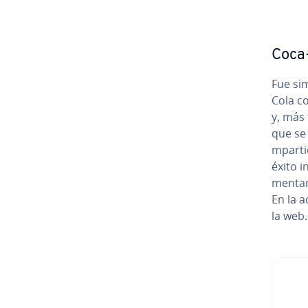
Coca-
Fue si
Cola co
y, más
que se 
m­pa­r­
éxito i
me­n­t
En la a
la web.