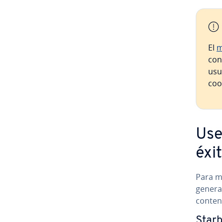
El
m
con
usu
coo
Use
éxi
Para m
generar
conten
Starb