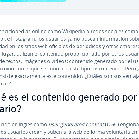
en­ci­clo­pe­dias online como Wikipedia o redes sociales como
k e Instagram: los usuarios ya no buscan in­fo­r­ma­ción sob
li­dad en los sitios web oficiales de pe­rió­di­cos y otras empres
 lugar, utilizan el contenido pro­po­r­cio­na­do por otros usua
de textos, imágenes o videos: contenido generado por el us
érmino con el que se conoce a este tipo de contenido. Pero 
siste exac­ta­me­n­te este contenido? ¿Cuáles son sus ventaj
rcas?
é es el contenido generado por 
ario?
ocido en inglés como
user generated content
(UGC) engloba
los usuarios crean y suben a la web de forma vo­lu­n­ta­ria en 