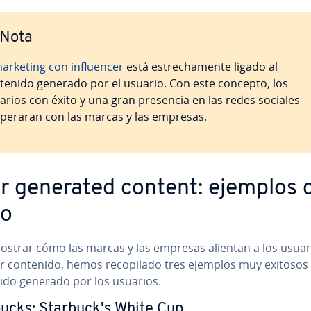
Nota
arketing con in­flue­n­cer
está es­tre­cha­me­n­te ligado al
tenido generado por el usuario. Con este concepto, los
arios con éxito y una gran presencia en las redes sociales
pe­ra­ran con las marcas y las empresas.
r generated content: ejemplos 
to
ostrar cómo las marcas y las empresas alientan a los usuar
 contenido, hemos re­co­pi­la­do tres ejemplos muy exitosos
ido generado por los usuarios.
ucks: Sta­r­bu­c­k's White Cup