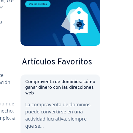
os, co­
es
a
Artículos Favoritos
te
­ción
Co­m­pra­ve­n­ta de dominios: cómo
ganar dinero con las di­re­c­cio­nes
a
web
ino que
La co­m­pra­ve­n­ta de dominios
 hecho,
puede co­n­ve­r­ti­r­se en una
mplo, a
actividad lucrativa, siempre
que se…