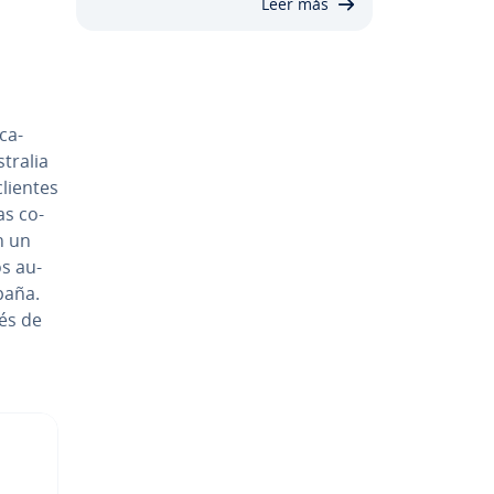
Leer más
ca-
tralia
lientes
as co­
n un
os au­
paña.
vés de