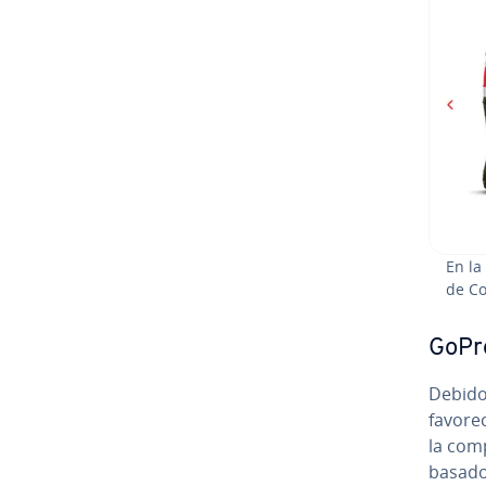
En la
de Co
GoPro:
Debido 
favore
la comp
basado