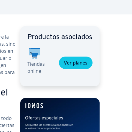
re la
Productos asociados
as, sino
rios en
uario
Ver planes
Tiendas
¿en
online
as para
el
 todo
ciertas