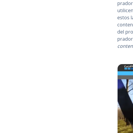
pra­do­
utilice
estos l
conteni
del prod
pra­do­
conten