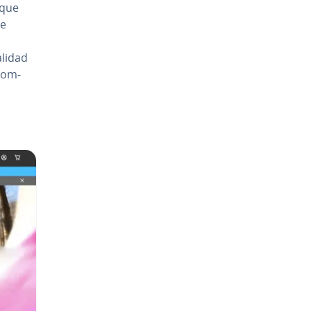
a que
ue
alidad
co­m­