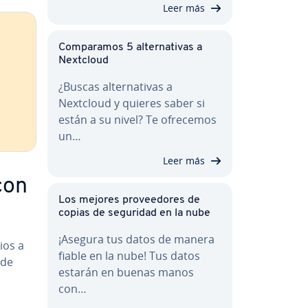
Leer más
Co­m­pa­ra­mos 5 al­te­r­na­ti­vas a
Nextcloud
¿Buscas al­te­r­na­ti­vas a
Nextcloud y quieres saber si
están a su nivel? Te ofrecemos
un…
Leer más
con
Los mejores pro­vee­do­res de
copias de seguridad en la nube
¡Asegura tus datos de manera
ios a
fiable en la nube! Tus datos
 de
estarán en buenas manos
con…