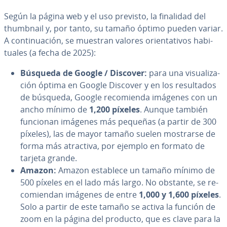
Según la página web y el uso previsto, la finalidad del
thumbnail y, por tanto, su tamaño óptimo pueden variar.
A co­n­ti­nua­ción, se muestran valores orie­n­ta­ti­vos ha­bi­
tua­les (a fecha de 2025):
Búsqueda de Google / Discover:
para una vi­sua­li­za­
ción óptima en Google Discover y en los re­su­l­ta­dos
de búsqueda, Google re­co­mie­n­da imágenes con un
ancho mínimo de
1,200 píxeles
. Aunque también
funcionan imágenes más pequeñas (a partir de 300
píxeles), las de mayor tamaño suelen mostrarse de
forma más atractiva, por ejemplo en formato de
tarjeta grande.
Amazon:
Amazon establece un tamaño mínimo de
500 píxeles en el lado más largo. No obstante, se re­
co­mie­n­dan imágenes de entre
1,000 y 1,600 píxeles
.
Solo a partir de este tamaño se activa la función de
zoom en la página del producto, que es clave para la