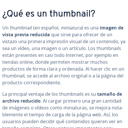
¿Qué es un thumbnail?
Un thumbnail (en español,
miniatura
) es una
imagen de
vista previa reducida
que sirve para ofrecer de un
vistazo una primera impresión visual de un contenido, ya
sea un vídeo, una imagen o un artículo. Los thu­m­b­nai­ls
están presentes en casi todo Internet, por ejemplo en
tiendas online, donde permiten mostrar muchos
productos de forma clara y ordenada. Al hacer clic en un
thumbnail, se accede al archivo original o a la página del
producto co­rre­s­po­n­die­n­te.
La principal ventaja de los thu­m­b­nai­ls es su
tamaño de
archivo reducido
. Al cargar primero una gran cantidad
de imágenes o vídeos como mi­nia­tu­ras, se mejora no­ta­
ble­me­n­te el tiempo de carga de la página web. Así, los
usuarios pueden decidir qué co­n­te­ni­dos quieren ver en