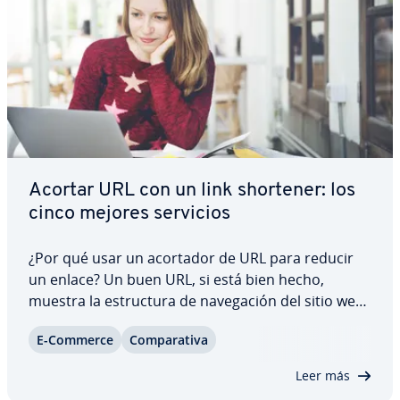
Acortar URL con un link shortener: los
cinco mejores servicios
¿Por qué usar un acortador de URL para reducir
un enlace? Un buen URL, si está bien hecho,
muestra la es­tru­c­tu­ra de na­ve­ga­ción del sitio web.
Sin embargo, para el marketing y las redes
E-Commerce
Co­m­pa­ra­ti­va
sociales, estos enlaces de­ta­lla­dos pueden ser
demasiado largos. Con un URL shortener,
Leer más
podrás…