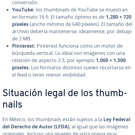
co­n­ve­r­sión.
YouTube:
los thu­m­b­nai­ls de YouTube se muestran
en formato 16:9. El tamaño óptimo es de
1,280 × 720
píxeles
(ancho mínimo de 640 píxeles). El tamaño del
archivo debería ma­n­te­ne­r­se, idea­l­me­n­te, por debajo
de 2 MB.
Pinterest:
Pinterest funciona como un motor de
búsqueda vertical. Lo ideal son imágenes con una
relación de aspecto 2:3, por ejemplo
1,000 × 1,500
píxeles
. Los formatos distintos suelen re­co­r­tar­se en
el feed o tener menor vi­si­bi­li­dad.
Situación legal de los thu­m­b­
nai­ls
En México, los thu­m­b­nai­ls están sujetos a la
Ley Federal
del Derecho de Autor (LFDA)
, al igual que las imágenes
ori­gi­na­les. Incluso una imagen de vista previa muy