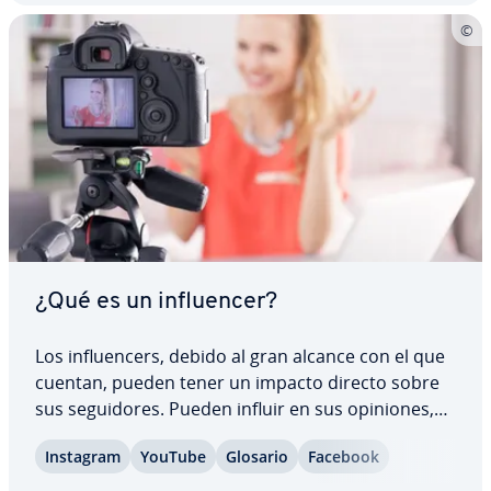
¿Qué es un in­flue­n­cer?
Los in­flue­n­ce­rs, debido al gran alcance con el que
cuentan, pueden tener un impacto directo sobre
sus se­gui­do­res. Pueden influir en sus opiniones,
cambiar sus hábitos de consumo, impactar sobre
Instagram
YouTube
Glosario
Facebook
sus pre­fe­re­n­cias, etc. Por ello, las empresas
recurren cada vez más al marketing de…