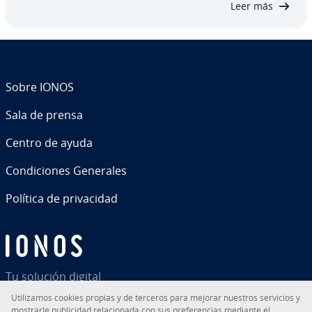
Leer más
Sobre IONOS
Sala de prensa
Centro de ayuda
Co­n­di­cio­nes Generales
Política de pri­va­ci­dad
Tu solución digital
Uti­li­za­mos cookies propias y de terceros para mejorar nuestros servicios y
mostrarle pu­bli­ci­dad re­la­cio­na­da con sus pre­fe­re­n­cias mediante el