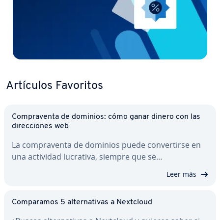
Artículos Favoritos
Co­m­pra­ve­n­ta de dominios: cómo ganar dinero con las
di­re­c­cio­nes web
La co­m­pra­ve­n­ta de dominios puede co­n­ve­r­ti­r­se en
una actividad lucrativa, siempre que se…
Leer más
Co­m­pa­ra­mos 5 al­te­r­na­ti­vas a Nextcloud