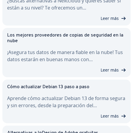
¿Buscas al­te­r­na­ti­vas a Nextcloud y quieres saber si
están a su nivel? Te ofrecemos un…
Leer más
Los mejores pro­vee­do­res de copias de seguridad en la
nube
¡Asegura tus datos de manera fiable en la nube! Tus
datos estarán en buenas manos con…
Leer más
Cómo ac­tua­li­zar Debian 13 paso a paso
Aprende cómo ac­tua­li­zar Debian 13 de forma segura
y sin errores, desde la pre­pa­ra­ción del…
Leer más
Al­te­r­na­ti­vas a InDesign de Adobe gratuitas