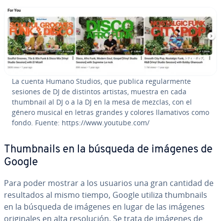
La cuenta Humano Studios, que publica re­gu­la­r­me­n­te
sesiones de DJ de distintos artistas, muestra en cada
thumbnail al DJ o a la DJ en la mesa de mezclas, con el
género musical en letras grandes y colores lla­ma­ti­vos como
fondo. Fuente: https://www.youtube.com/
Thu­m­b­nai­ls en la búsqueda de imágenes de
Google
Para poder mostrar a los usuarios una gran cantidad de
re­su­l­ta­dos al mismo tiempo, Google utiliza thu­m­b­nai­ls
en la búsqueda de imágenes en lugar de las imágenes
ori­gi­na­les en alta re­so­lu­ción. Se trata de imágenes de