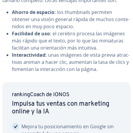
tamaño completo. Otras ventajas im­po­r­ta­n­tes son:
Ahorro de espacio:
los thu­m­b­nai­ls permiten
obtener una visión general rápida de muchos co­n­te­
ni­dos en muy poco espacio.
Facilidad de uso:
el cerebro procesa las imágenes
más rápido que el texto, por lo que las mi­nia­tu­ras
facilitan una orie­n­ta­ción más intuitiva.
In­ter­ac­ti­vi­dad:
unas imágenes de vista previa atra­c­
ti­vas animan a hacer clic, aumentan la tasa de clics y
fomentan la in­ter­ac­ción con la página.
ra­n­ki­n­g­Coa­ch de IONOS
Impulsa tus ventas con marketing
online y la IA
Mejora tu po­si­cio­na­mie­n­to en Google sin