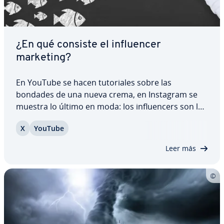
¿En qué consiste el in­flue­n­cer
marketing?
En YouTube se hacen tu­to­ria­les sobre las
bondades de una nueva crema, en Instagram se
muestra lo último en moda: los in­flue­n­ce­rs son los
líderes de opinión en Internet y tienen una
X
YouTube
enorme in­flue­n­cia. No es ca­sua­li­dad que entre sus
pu­bli­ca­cio­nes se en­cue­n­tren a menudo enlaces
Leer más
a…