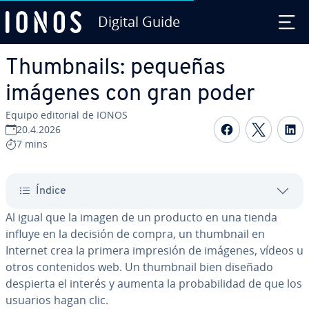
Digital Guide
Saltar al contenido principal
Thu­m­b­nai­ls: pequeñas
imágenes con gran poder
Equipo editorial de IONOS
Compartir 
Compar
C
20.4.2026
7 mins
Índice
Al igual que la imagen de un producto en una tienda
influye en la decisión de compra, un thumbnail en
Internet crea la primera impresión de imágenes, vídeos u
otros co­n­te­ni­dos web. Un thumbnail bien diseñado
despierta el interés y aumenta la pro­ba­bi­li­dad de que los
usuarios hagan clic.