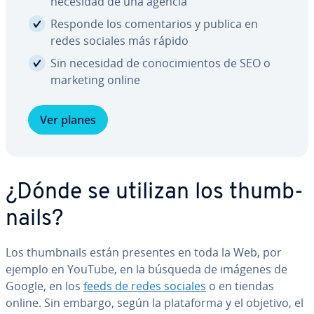
necesidad de una agencia
Responde los co­me­n­ta­rios y publica en
redes sociales más rápido
Sin necesidad de co­no­ci­mie­n­tos de SEO o
marketing online
Ver planes
¿Dónde se utilizan los thu­m­b­
nai­ls?
Los thu­m­b­nai­ls están presentes en toda la Web, por
ejemplo en YouTube, en la búsqueda de imágenes de
Google, en los
feeds de redes sociales
o en tiendas
online. Sin embargo, según la pla­ta­fo­r­ma y el objetivo, el