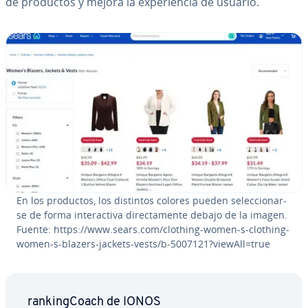
de productos y mejora la ex­pe­rie­n­cia de usuario.
En los productos, los distintos colores pueden se­le­c­cio­nar­
se de forma in­ter­ac­ti­va di­re­c­ta­me­n­te debajo de la imagen.
Fuente: https://www.sears.com/clothing-women-s-clothing-
women-s-blazers-jackets-vests/b-5007121?viewAll=true
ra­n­ki­n­g­Coa­ch de IONOS