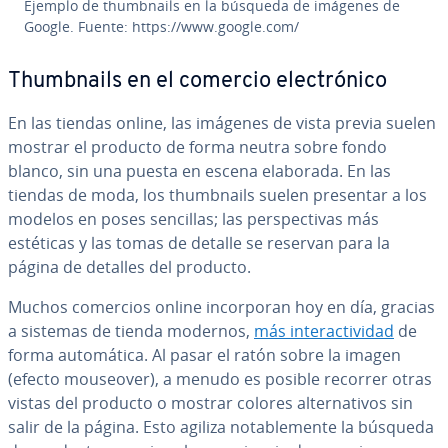
Ejemplo de thu­m­b­nai­ls en la búsqueda de imágenes de
Google. Fuente: https://www.google.com/
Thu­m­b­nai­ls en el comercio ele­c­tró­ni­co
En las tiendas online, las imágenes de vista previa suelen
mostrar el producto de forma neutra sobre fondo
blanco, sin una puesta en escena elaborada. En las
tiendas de moda, los thu­m­b­nai­ls suelen presentar a los
modelos en poses sencillas; las pe­r­s­pe­c­ti­vas más
estéticas y las tomas de detalle se reservan para la
página de detalles del producto.
Muchos comercios online in­co­r­po­ran hoy en día, gracias
a sistemas de tienda modernos,
más in­ter­ac­ti­vi­dad
de
forma au­to­má­ti­ca. Al pasar el ratón sobre la imagen
(efecto mouseover), a menudo es posible recorrer otras
vistas del producto o mostrar colores al­te­r­na­ti­vos sin
salir de la página. Esto agiliza no­ta­ble­me­n­te la búsqueda