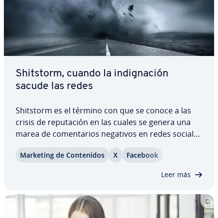
Shitstorm, cuando la in­di­g­na­ción
sacude las redes
Shitstorm es el término con que se conoce a las
crisis de repu­tación en las cuales se genera una
marea de co­me­n­ta­rios negativos en redes sociales
o en páginas web por parte de usuarios que dan,
Marketing de Co­n­te­ni­dos
X
Facebook
así, rienda suelta a sus opiniones críticas contra
personas, empresas o marcas de…
Leer más