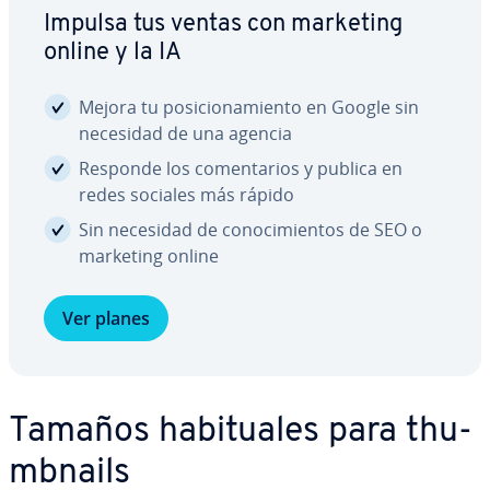
Impulsa tus ventas con marketing
online y la IA
Mejora tu po­si­cio­na­mie­n­to en Google sin
necesidad de una agencia
Responde los co­me­n­ta­rios y publica en
redes sociales más rápido
Sin necesidad de co­no­ci­mie­n­tos de SEO o
marketing online
Ver planes
Tamaños ha­bi­tua­les para thu­
m­b­nai­ls