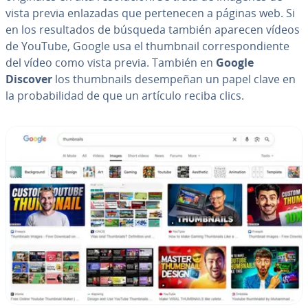
vista previa enlazadas que pe­r­te­ne­cen a páginas web. Si
en los re­su­l­ta­dos de búsqueda también aparecen vídeos
de YouTube, Google usa el thumbnail co­rre­s­po­n­die­n­te
del vídeo como vista previa. También en
Google
Discover
los thu­m­b­nai­ls de­sem­pe­ñan un papel clave en
la pro­ba­bi­li­dad de que un artículo reciba clics.