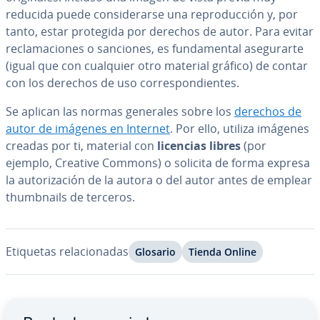
reducida puede co­n­si­de­rar­se una re­pro­du­c­ción y, por
tanto, estar protegida por derechos de autor. Para evitar
re­cla­ma­cio­nes o sanciones, es fu­n­da­me­n­tal ase­gu­rar­te
(igual que con cualquier otro material gráfico) de contar
con los derechos de uso co­rre­s­po­n­die­n­tes.
Se aplican las normas generales sobre los
derechos de
autor de imágenes en Internet
. Por ello, utiliza imágenes
creadas por ti, material con
licencias libres
(por
ejemplo, Creative Commons) o solicita de forma expresa
la au­to­ri­za­ción de la autora o del autor antes de emplear
thu­m­b­nai­ls de terceros.
Etiquetas re­la­cio­na­das
Glosario
Tienda Online
Ir al menú principal