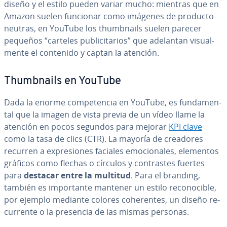
diseño y el estilo pueden variar mucho: mientras que en
Amazon suelen funcionar como imágenes de producto
neutras, en YouTube los thu­m­b­nai­ls suelen parecer
pequeños “carteles pu­bli­ci­ta­rios” que adelantan vi­sua­l­
me­n­te el contenido y captan la atención.
Thu­m­b­nai­ls en YouTube
Dada la enorme co­m­pe­te­n­cia en YouTube, es fu­n­da­me­n­
tal que la imagen de vista previa de un vídeo llame la
atención en pocos segundos para mejorar
KPI clave
como la tasa de clics (CTR). La mayoría de creadores
recurren a ex­pre­sio­nes faciales emo­cio­na­les, elementos
gráficos como flechas o círculos y co­n­tra­s­tes fuertes
para
destacar entre la multitud
. Para el branding,
también es im­po­r­ta­n­te mantener un estilo re­co­no­ci­ble,
por ejemplo mediante colores cohe­re­n­tes, un diseño re­
cu­rre­n­te o la presencia de las mismas personas.