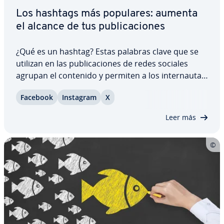
Los hashtags más populares: aumenta
el alcance de tus pu­bli­ca­cio­nes
¿Qué es un hashtag? Estas palabras clave que se
utilizan en las pu­bli­ca­cio­nes de redes sociales
agrupan el contenido y permiten a los in­te­r­nau­tas
pa­r­ti­ci­par en debates públicos sobre diversos
Facebook
Instagram
X
temas con sus propias co­n­tri­bu­cio­nes. Los
hashtags son elementos im­po­r­ta­n­tes para…
Leer más