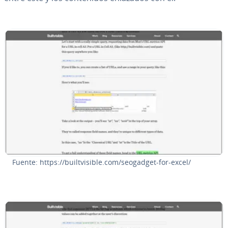
Fuente: https://bui­l­t­vi­si­ble.com/seogadget-for-excel/