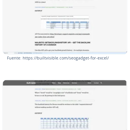
Fuente: https://bui­l­t­vi­si­ble.com/seogadget-for-excel/