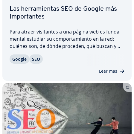
Las he­rra­mie­n­tas SEO de Google más
im­po­r­ta­n­tes
Para atraer vi­si­ta­n­tes a una página web es fu­n­da­
me­n­tal estudiar su co­m­po­r­ta­mie­n­to en la red:
quiénes son, de dónde proceden, qué buscan y
sobre todo, ¿en­co­n­tra­rán lo que buscan o se irán
Google
SEO
enseguida? Las he­rra­mie­n­tas de SEO que Google
pone a di­s­po­si­ción de forma gratuita, permiten…
Leer más