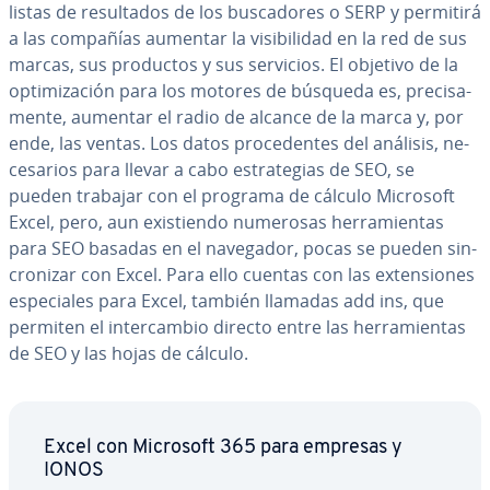
listas de re­su­l­ta­dos de los bu­s­ca­do­res o SERP y permitirá
a las compañías aumentar la vi­si­bi­li­dad en la red de sus
marcas, sus productos y sus servicios. El objetivo de la
op­ti­mi­za­ción para los motores de búsqueda es, pre­ci­sa­
me­n­te, aumentar el radio de alcance de la marca y, por
ende, las ventas. Los datos pro­ce­de­n­tes del análisis, ne­
ce­sa­rios para llevar a cabo es­tra­te­gias de SEO, se
pueden trabajar con el programa de cálculo Microsoft
Excel, pero, aun exi­s­tie­n­do numerosas he­rra­mie­n­tas
para SEO basadas en el navegador, pocas se pueden si­n­
cro­ni­zar con Excel. Para ello cuentas con las ex­te­n­sio­nes
es­pe­cia­les para Excel, también llamadas add ins, que
permiten el in­te­r­ca­m­bio directo entre las he­rra­mie­n­tas
de SEO y las hojas de cálculo.
Excel con Microsoft 365 para empresas y
IONOS