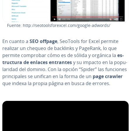
Fuente: http://seo­too­l­s­fo­re­x­cel.com/google-adwords/
En cuanto a
SEO offpage
, SeoTools for Excel permite
realizar un chequeo de backlinks y PageRank, lo que
permite comprobar cómo es de sólida y orgánica la
es­
tru­c­tu­ra de enlaces entrantes
y su impacto en la po­pu­
la­ri­dad del dominio. Con la opción “Spider” las funciones
pri­n­ci­pa­les se unifican en la forma de un
page crawler
que indexa la propia página en busca de errores.