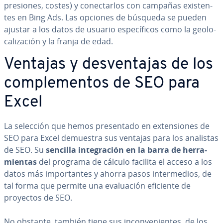
pre­sio­nes, costes) y co­ne­c­tar­los con campañas exi­s­te­n­
tes en Bing Ads. Las opciones de búsqueda se pueden
ajustar a los datos de usuario es­pe­cí­fi­cos como la geo­lo­
ca­li­za­ción y la franja de edad.
Ventajas y de­s­ve­n­ta­jas de los
co­m­ple­me­n­tos de SEO para
Excel
La selección que hemos pre­se­n­ta­do en ex­te­n­sio­nes de
SEO para Excel demuestra sus ventajas para los analistas
de SEO. Su
sencilla in­te­gra­ción en la barra de he­rra­
mie­n­tas
del programa de cálculo facilita el acceso a los
datos más im­po­r­ta­n­tes y ahorra pasos in­te­r­me­dios, de
tal forma que permite una eva­lua­ción eficiente de
proyectos de SEO.
No obstante, también tiene sus in­co­n­ve­nie­n­tes, de los