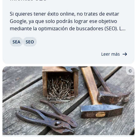
Si quieres tener éxito online, no trates de evitar
Google, ya que solo podrás lograr ese objetivo
mediante la op­ti­mi­za­ción de bu­s­ca­do­res (SEO). Los
co­no­ci­mie­n­tos sobre esta di­s­ci­pli­na de marketing
SEA
SEO
se co­n­si­de­ra­ban un secreto, pero esa noción
cambió con las he­rra­mie­n­tas SEO que…
Leer más