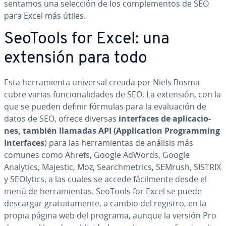
se­n­ta­mos una selección de los co­m­ple­me­n­tos de SEO
para Excel más útiles.
SeoTools for Excel: una
extensión para todo
Esta he­rra­mie­n­ta universal creada por Niels Bosma
cubre varias fu­n­cio­na­li­da­des de SEO. La extensión, con la
que se pueden definir fórmulas para la eva­lua­ción de
datos de SEO, ofrece diversas
in­te­r­fa­ces de apli­ca­cio­
nes, también llamadas API (Ap­pli­ca­tion Pro­gra­m­mi­ng
In­te­r­fa­ces
) para las he­rra­mie­n­tas de análisis más
comunes como Ahrefs, Google AdWords, Google
Analytics, Majestic, Moz, Sea­r­ch­me­tri­cs, SEMrush, SISTRIX
y SEOlytics, a las cuales se accede fá­ci­l­me­n­te desde el
menú de he­rra­mie­n­tas. SeoTools for Excel se puede
descargar gra­tui­ta­me­n­te, a cambio del registro, en la
propia página web del programa, aunque la versión Pro