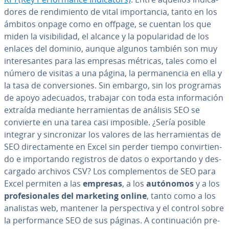
do­res de re­n­di­mie­n­to de vital im­po­r­ta­n­cia, tanto en los
ámbitos onpage como en offpage, se cuentan los que
miden la vi­si­bi­li­dad, el alcance y la po­pu­la­ri­dad de los
enlaces del dominio, aunque algunos también son muy
in­te­re­sa­n­tes para las empresas métricas, tales como el
número de visitas a una página, la pe­r­ma­ne­n­cia en ella y
la tasa de co­n­ve­r­sio­nes. Sin embargo, sin los programas
de apoyo adecuados, trabajar con toda esta in­fo­r­ma­ción
extraída mediante he­rra­mie­n­tas de análisis SEO se
convierte en una tarea casi imposible. ¿Sería posible
integrar y si­n­cro­ni­zar los valores de las he­rra­mie­n­tas de
SEO di­re­c­ta­me­n­te en Excel sin perder tiempo co­n­vi­r­tie­n­
do e im­po­r­ta­n­do registros de datos o ex­po­r­ta­n­do y de­s­
ca­r­ga­do archivos CSV? Los co­m­ple­me­n­tos de SEO para
Excel permiten a las
empresas
, a los
autónomos
y a los
pro­fe­sio­na­les del marketing online
, tanto como a los
analistas web, mantener la pe­r­s­pe­c­ti­va y el control sobre
la pe­r­fo­r­ma­n­ce SEO de sus páginas. A co­n­ti­nua­ción pre­