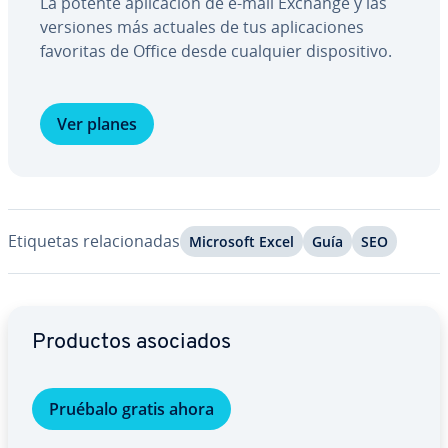
La potente apli­ca­ción de e-mail Exchange y las
versiones más actuales de tus apli­ca­cio­nes
favoritas de Office desde cualquier di­s­po­si­ti­vo.
Ver planes
Etiquetas re­la­cio­na­das
Microsoft Excel
Guía
SEO
Ir al menú principal
Productos asociados
Pruébalo gratis ahora