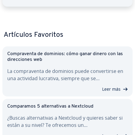
Artículos Favoritos
Co­m­pra­ve­n­ta de dominios: cómo ganar dinero con las
di­re­c­cio­nes web
La co­m­pra­ve­n­ta de dominios puede co­n­ve­r­ti­r­se en
una actividad lucrativa, siempre que se…
Leer más
Co­m­pa­ra­mos 5 al­te­r­na­ti­vas a Nextcloud
¿Buscas al­te­r­na­ti­vas a Nextcloud y quieres saber si
están a su nivel? Te ofrecemos un…