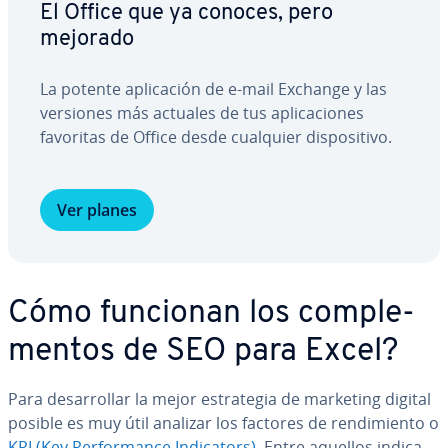
El Office que ya conoces, pero
mejorado
La potente apli­ca­ción de e-mail Exchange y las
versiones más actuales de tus apli­ca­cio­nes
favoritas de Office desde cualquier di­s­po­si­ti­vo.
Ver planes
Cómo funcionan los co­m­ple­
me­n­tos de SEO para Excel?
Para de­sa­rro­llar la mejor es­tra­te­gia de marketing digital
posible es muy útil analizar los factores de re­n­di­mie­n­to o
KPI (Key Pe­r­fo­r­ma­n­ce In­di­ca­to­rs)
. Entre aquellos in­di­ca­