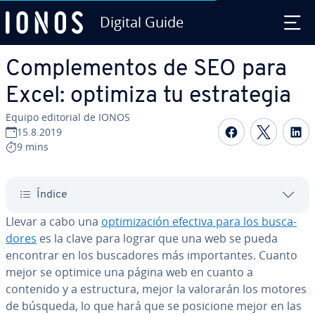
Digital Guide
Saltar al contenido principal
Co­m­ple­me­n­tos de SEO para
Excel: optimiza tu es­tra­te­gia
Equipo editorial de IONOS
Compartir 
Compar
C
15.8.2019
9 mins
Índice
Llevar a cabo una
op­ti­mi­za­ción efectiva para los bu­s­ca­
do­res
es la clave para lograr que una web se pueda
encontrar en los bu­s­ca­do­res más im­po­r­ta­n­tes. Cuanto
mejor se optimice una página web en cuanto a
contenido y a es­tru­c­tu­ra, mejor la valorarán los motores
de búsqueda, lo que hará que se posicione mejor en las