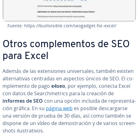
Fuente: https://bui­l­t­vi­si­ble.com/seogadget-for-excel/
Otros co­m­ple­me­n­tos de SEO
para Excel
Además de las ex­te­n­sio­nes uni­ve­r­sa­les, también existen
al­te­r­na­ti­vas centradas en aspectos únicos de SEO. El co­
m­ple­me­n­to de pago
e4seo
, por ejemplo, conecta Excel
con datos de Sea­r­ch­me­tri­cs para la creación de
informes de SEO
con una opción incluida de re­pre­se­n­ta­
ción gráfica. En su
página web
es posible de­s­ca­r­gar­se
una versión de prueba de 30 días, así como también se
dispone de un vídeo de de­mo­s­tra­ción y de varios scree­n­
shots ilu­s­tra­ti­vos.