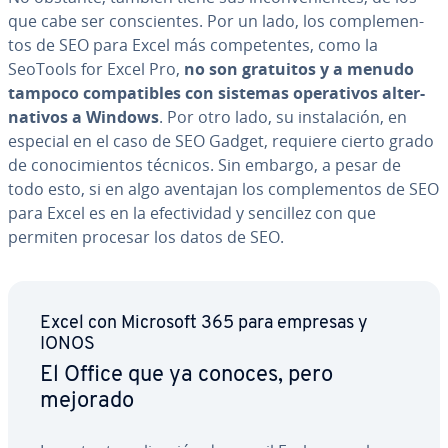
que cabe ser co­n­s­cie­n­tes. Por un lado, los co­m­ple­me­n­
tos de SEO para Excel más co­m­pe­te­n­tes, como la
SeoTools for Excel Pro,
no son gratuitos y a menudo
tampoco co­m­pa­ti­bles con sistemas ope­ra­ti­vos al­te­r­
na­ti­vos a Windows
. Por otro lado, su in­s­ta­la­ción, en
especial en el caso de SEO Gadget, requiere cierto grado
de co­no­ci­mie­n­tos técnicos. Sin embargo, a pesar de
todo esto, si en algo aventajan los co­m­ple­me­n­tos de SEO
para Excel es en la efe­c­ti­vi­dad y sencillez con que
permiten procesar los datos de SEO.
Excel con Microsoft 365 para empresas y
IONOS
El Office que ya conoces, pero
mejorado