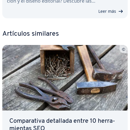
ción y el diseño editorial? Descubre las…
Leer más
Artículos similares
Co­m­pa­ra­ti­va detallada entre 10 he­rra­
mie­n­tas SEO