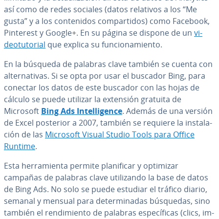
así como de redes sociales (datos relativos a los “Me
gusta” y a los co­n­te­ni­dos co­m­pa­r­ti­dos) como Facebook,
Pinterest y Google+. En su página se dispone de un
vi­
deo­tu­to­rial
que explica su fu­n­cio­na­mie­n­to.
En la búsqueda de palabras clave también se cuenta con
al­te­r­na­ti­vas. Si se opta por usar el buscador Bing, para
conectar los datos de este buscador con las hojas de
cálculo se puede utilizar la extensión gratuita de
Microsoft
Bing Ads In­te­lli­ge­n­ce
. Además de una versión
de Excel posterior a 2007, también se requiere la in­s­ta­la­
ción de las
Microsoft Visual Studio Tools para Office
Runtime
.
Esta he­rra­mie­n­ta permite pla­ni­fi­car y optimizar
campañas de palabras clave uti­li­za­n­do la base de datos
de Bing Ads. No solo se puede estudiar el tráfico diario,
semanal y mensual para de­te­r­mi­na­das búsquedas, sino
también el re­n­di­mie­n­to de palabras es­pe­cí­fi­cas (clics, im­