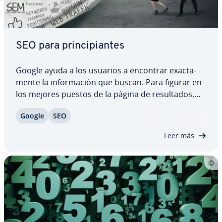
SEO para pri­n­ci­pia­n­tes
Google ayuda a los usuarios a encontrar exac­ta­
me­n­te la in­fo­r­ma­ción que buscan. Para figurar en
los mejores puestos de la página de re­su­l­ta­dos,
todo ad­mi­ni­s­tra­dor web debería optimizar su
Google
SEO
página, en primer lugar, para el cliente o el
usuario, pero también para los bu­s­ca­do­res. El…
Leer más