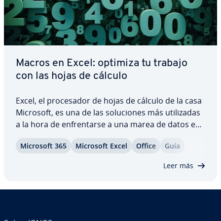
Macros en Excel: optimiza tu trabajo
con las hojas de cálculo
Excel, el pro­ce­sa­dor de hojas de cálculo de la casa
Microsoft, es una de las so­lu­cio­nes más uti­li­za­das
a la hora de en­fre­n­tar­se a una marea de datos en
cre­ci­mie­n­to constante, ya que permite crear con
Microsoft 365
Microsoft Excel
Office
Guía
facilidad tablas bien es­tru­c­tu­ra­das, gráficos de
gran claridad o pre­su­pue­s­tos…
Leer más