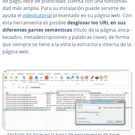
de pago, libre de pu­bli­ci­dad, cuenta con una fu­n­cio­na­li­
dad más amplia. Para su in­s­ta­la­ción puede servirte de
ayuda el
vi­deo­tu­to­rial
pre­se­n­ta­do en su página web. Con
esta he­rra­mie­n­ta es posible
desglosar los URL en sus
di­fe­re­n­tes partes se­má­n­ti­cas
(título de la página, en­ca­
be­za­dos, me­ta­de­s­cri­p­cio­nes y palabras clave), de forma
que siempre se tiene a la vista la es­tru­c­tu­ra interna de la
página web.
SeoTools for Excel en la barra de he­rra­mie­n­tas de Excel