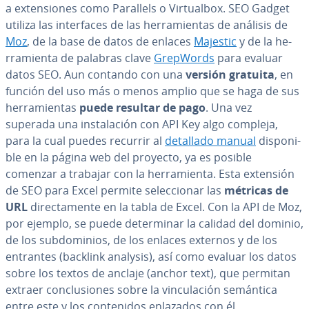
a ex­te­n­sio­nes como Parallels o Vi­r­tua­l­box. SEO Gadget
utiliza las in­te­r­fa­ces de las he­rra­mie­n­tas de análisis de
Moz
, de la base de datos de enlaces
Majestic
y de la he­
rra­mie­n­ta de palabras clave
GrepWords
para evaluar
datos SEO. Aun contando con una
versión gratuita
, en
función del uso más o menos amplio que se haga de sus
he­rra­mie­n­tas
puede resultar de pago
. Una vez
superada una in­s­ta­la­ción con API Key algo compleja,
para la cual puedes recurrir al
detallado manual
di­s­po­ni­
ble en la página web del proyecto, ya es posible
comenzar a trabajar con la he­rra­mie­n­ta. Esta extensión
de SEO para Excel permite se­le­c­cio­nar las
métricas de
URL
di­re­c­ta­me­n­te en la tabla de Excel. Con la API de Moz,
por ejemplo, se puede de­te­r­mi­nar la calidad del dominio,
de los su­b­do­mi­nios, de los enlaces externos y de los
entrantes (backlink analysis), así como evaluar los datos
sobre los textos de anclaje (anchor text), que permitan
extraer co­n­clu­sio­nes sobre la vi­n­cu­la­ción semántica
entre este y los co­n­te­ni­dos enlazados con él.