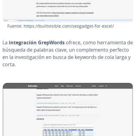
Fuente: https://bui­l­t­vi­si­ble.com/seogadget-for-excel/
La
in­te­gra­ción GrepWords
ofrece, como he­rra­mie­n­ta de
búsqueda de palabras clave, un co­m­ple­me­n­to perfecto
en la in­ve­s­ti­ga­ción en busca de keywords de cola larga y
corta.