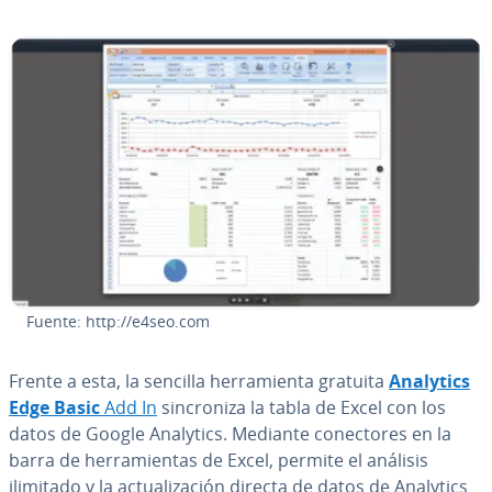
Fuente: http://e4seo.com
Frente a esta, la sencilla he­rra­mie­n­ta gratuita
Analytics
Edge Basic
Add In
si­n­cro­ni­za la tabla de Excel con los
datos de Google Analytics. Mediante co­ne­c­to­res en la
barra de he­rra­mie­n­tas de Excel, permite el análisis
ilimitado y la ac­tua­li­za­ción directa de datos de Analytics