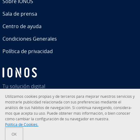
Sobre IONOS
Sala de prensa
Centro de ayuda
Co­n­di­cio­nes Generales
Política de pri­va­ci­dad
Tu solución digital
Uti­li­za­mos cookies propias y de terceros para mejorar nuestros servicios y
mostrarle pu­bli­ci­dad re­la­cio­na­da con sus pre­fe­re­n­cias mediante el
análisis de sus hábitos de na­ve­ga­ción. Si continua navegando, co­n­si­de­ra­
mos que acepta su uso. Puede obtener más in­fo­r­ma­ción, o bien conocer
RSS
LinkedIn
tiktok
Instagram
Facebook
YouTube
cómo cambiar la co­n­fi­gu­ra­ción de su navegador en nuestra.
Política de Cookies.
© 2026
IONOS Inc.
OK