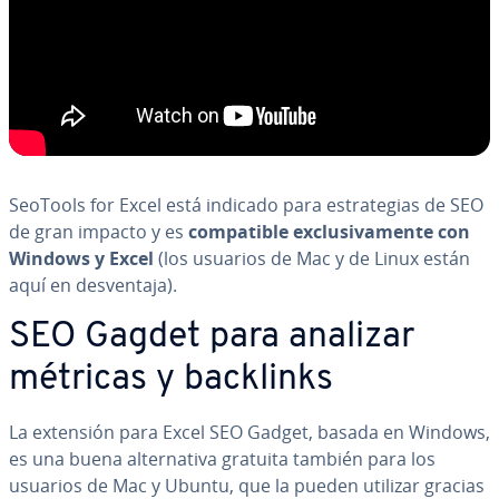
SeoTools for Excel está indicado para es­tra­te­gias de SEO
de gran impacto y es
co­m­pa­ti­ble ex­clu­si­va­me­n­te con
Windows y Excel
(los usuarios de Mac y de Linux están
aquí en de­s­ve­n­ta­ja).
SEO Gagdet para analizar
métricas y backlinks
La extensión para Excel SEO Gadget, basada en Windows,
es una buena al­te­r­na­ti­va gratuita también para los
usuarios de Mac y Ubuntu, que la pueden utilizar gracias