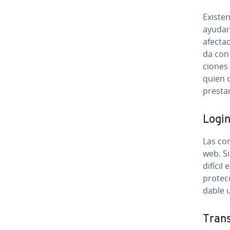
Existen
ayudar
afecta
da con c
cio­nes
quien 
prestar
Login
Las co­
web. S
difícil
pro­te­
da­ble u
Tra­n­