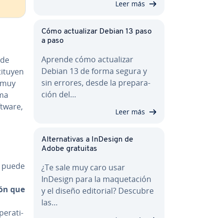
Leer más
Cómo ac­tua­li­zar Debian 13 paso
a paso
Aprende cómo ac­tua­li­zar
 de
Debian 13 de forma segura y
­tu­yen
sin errores, desde la pre­pa­ra­
s muy
ción del…
rma
ftware,
Leer más
Al­te­r­na­ti­vas a InDesign de
Adobe gratuitas
a puede
¿Te sale muy caro usar
InDesign para la ma­que­ta­ción
ión que
y el diseño editorial? Descubre
las…
­ra­ti­