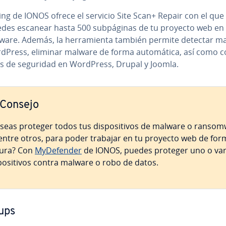
ing de IONOS ofrece el servicio Site Scan+ Repair con el que
edes escanear hasta 500 su­b­pá­gi­nas de tu proyecto web en
ware. Además, la he­rra­mie­n­ta también permite detectar m
Press, eliminar malware de forma au­to­má­ti­ca, así como c
s de seguridad en WordPress, Drupal y Joomla.
Consejo
seas proteger todos tus di­s­po­si­ti­vos de malware o ra­n­so­m
 entre otros, para poder trabajar en tu proyecto web de for
ura? Con
My­De­fe­n­der
de IONOS, puedes proteger uno o var
­po­si­ti­vos contra malware o robo de datos.
ups