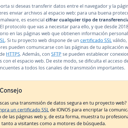
rta si deseas tra­n­s­fe­rir datos entre el navegador y la pág
eres enviar archivos al espacio web: para una buena pro­te­c­
 malware, es esencial
cifrar cualquier tipo de tra­n­s­fe­re­n­c
 El protocolo que vas a necesitar para ello, y que desde 201
­to­rio en las páginas web que obtienen in­fo­r­ma­ción personal
SSL
. Si tu proyecto web dispone de un
ce­r­ti­fi­ca­do SSL
válido,
o­res pueden co­mu­ni­car­se con las páginas de tu apli­ca­ción 
 de
HTTPS
. Además, con
SFTP
se pueden es­ta­ble­cer co­ne­xio
 con el espacio web. De este modo, se dificulta el acceso de 
li­n­cue­n­tes a todos los canales de tra­n­s­mi­sión im­po­r­ta­n­tes.
Consejo
scas una tra­n­s­mi­sión de datos segura en tu proyecto web?
ra un ce­r­ti­fi­ca­do SSL
de IONOS para encriptar la co­mu­ni­c
n de las páginas web y, de esta forma, muestra tu pro­fe­sio­na­
 tanto a vi­si­ta­n­tes como a motores de búsqueda.