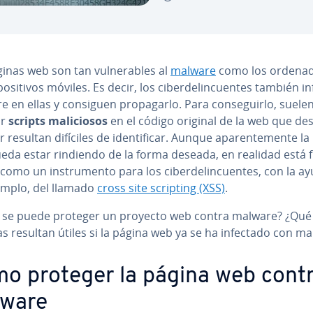
inas web son tan vu­l­ne­ra­bles al
malware
como los or­de­na­d
­po­si­ti­vos móviles. Es decir, los ci­be­r­de­li­n­cue­n­tes también in
 en ellas y consiguen pro­pa­gar­lo. Para co­n­se­gui­r­lo, suele
ar
scripts ma­li­cio­sos
en el código original de la web que des
 resultan difíciles de ide­n­ti­fi­car. Aunque apa­re­n­te­me­n­te l
da estar rindiendo de la forma deseada, en realidad está fu
como un in­s­tru­me­n­to para los ci­be­r­de­li­n­cue­n­tes, con la a
emplo, del llamado
cross site scripting (XSS)
.
se puede proteger un proyecto web contra malware? ¿Qué
s resultan útiles si la página web ya se ha infectado con m
o proteger la página web cont
ware