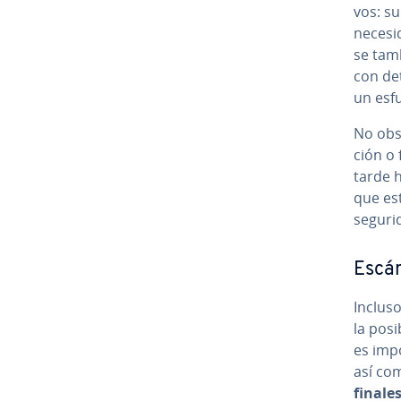
vos: su
necesi
se tamb
con de­
un esfu
No obst
ción o 
tarde h
que est
seguri
Escá
Incluso
la po­s
es im­po
así com
finales