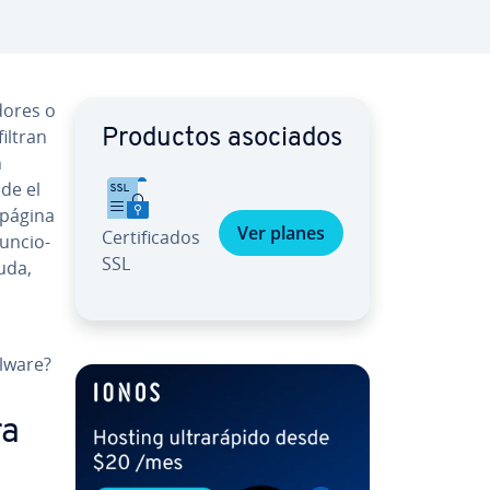
o­res o
filtran
Productos asociados
n
de el
a página
Ver planes
Ce­r­ti­fi­ca­dos
­n­cio­
SSL
yuda,
alware?
ra