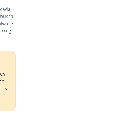
 cada
 busca
alware
orregir
­wa­
ma
ios