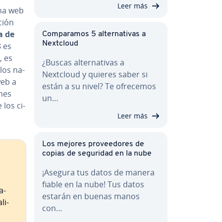
Leer más
ina web
ción
ia de
Co­m­pa­ra­mos 5 al­te­r­na­ti­vas a
Nextcloud
8 es
, es
¿Buscas al­te­r­na­ti­vas a
 los na­
Nextcloud y quieres saber si
web a
están a su nivel? Te ofrecemos
­nes
un…
los ci­
Leer más
Los mejores pro­vee­do­res de
copias de seguridad en la nube
¡Asegura tus datos de manera
fiable en la nube! Tus datos
a­
estarán en buenas manos
li­
con…