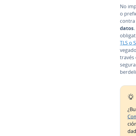
No impo
o prefi
contra
datos
.
obli­ga
TLS o 
ve­ga­d
través
seguras
be­r­de­
¿Bu
Comp
ció
dad