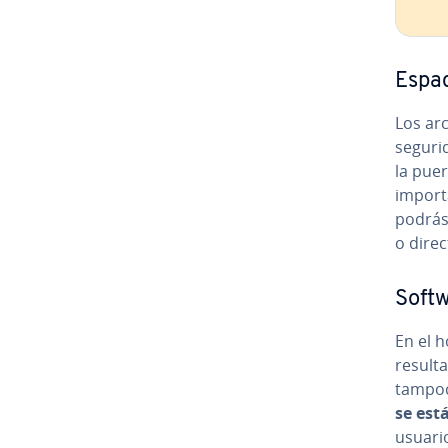
Espac
Los arc
segurid
la pue
im­po­r
podrás 
o di­re­
Softwa
En el h
resulta
tampoco
se est
usuario