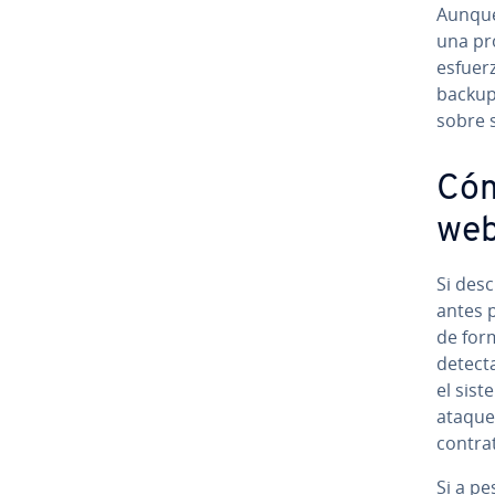
Aunque
una pr
esfuerz
backups
sobre 
Cóm
web 
Si des
antes p
de for
detecta
el sist
ataques
contra
Si a pe