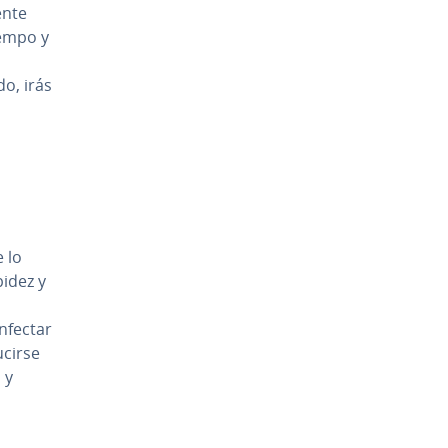
ente
iempo y
o, irás
 lo
pidez y
nfectar
i­r­se
 y