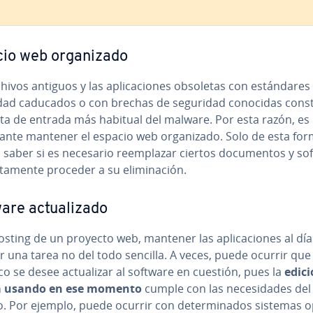
io web or­ga­ni­za­do
hivos antiguos y las apli­ca­cio­nes obsoletas con es­tá­n­da­res
ad caducados o con brechas de seguridad conocidas co­n­s­ti
rta de entrada más habitual del malware. Por esta razón, e
­ta­n­te mantener el espacio web or­ga­ni­za­do. Solo de esta fo
saber si es necesario re­em­pla­zar ciertos do­cu­me­n­tos y so
c­ta­me­n­te proceder a su eli­mi­na­ción.
re ac­tua­li­za­do
osting de un proyecto web, mantener las apli­ca­cio­nes al dí
r una tarea no del todo sencilla. A veces, puede ocurrir que
 se desee ac­tua­li­zar al software en cuestión, pues la
edic
á usando en ese momento
cumple con las ne­ce­si­da­des del
. Por ejemplo, puede ocurrir con de­te­r­mi­na­dos sistemas ope