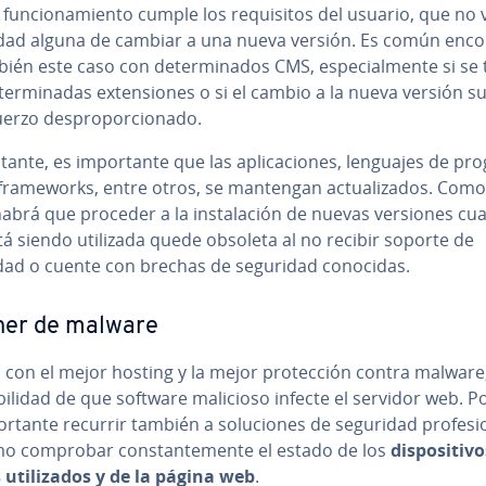
 fu­n­cio­na­mie­n­to cumple los re­qui­si­tos del usuario, que no 
dad alguna de cambiar a una nueva versión. Es común en­co­n
ién este caso con de­te­r­mi­na­dos CMS, es­pe­cia­l­me­n­te si se
te­r­mi­na­das ex­te­n­sio­nes o si el cambio a la nueva versión 
erzo de­s­pro­po­r­cio­na­do.
ante, es im­po­r­ta­n­te que las apli­ca­cio­nes, lenguajes de pro
fra­me­wo­r­ks, entre otros, se mantengan ac­tua­li­za­dos. Co
abrá que proceder a la in­s­ta­la­ción de nuevas versiones cu
á siendo utilizada quede obsoleta al no recibir soporte de
dad o cuente con brechas de seguridad conocidas.
ner de malware
 con el mejor hosting y la mejor pro­te­c­ción contra malware
i­bi­li­dad de que software malicioso infecte el servidor web. Po
­r­ta­n­te recurrir también a so­lu­cio­nes de seguridad pro­fe­sio
o comprobar co­n­s­ta­n­te­me­n­te el estado de los
di­s­po­si­ti­v
 uti­li­za­dos y de la página web
.