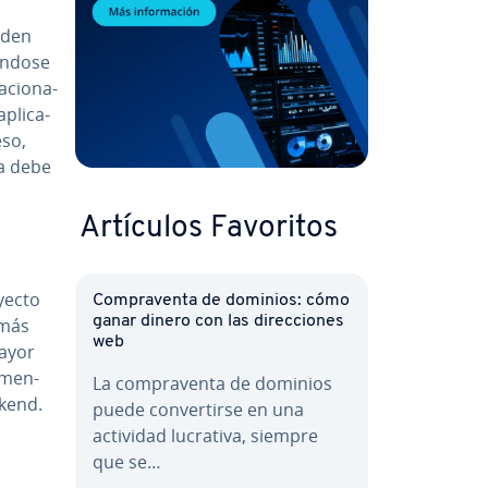
eden
éndose
cio­na­
apli­ca­
eso,
ta debe
Artículos Favoritos
oyecto
Co­m­pra­ve­n­ta de dominios: cómo
ganar dinero con las di­re­c­cio­nes
r más
web
mayor
­me­n­
La co­m­pra­ve­n­ta de dominios
ckend.
puede co­n­ve­r­ti­r­se en una
actividad lucrativa, siempre
que se…