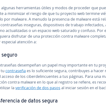
 algunas he­rra­mie­n­tas útiles y modos de proceder que pu
te a minimizar el riesgo de que tu proyecto web termine vi
do por malware. A menudo la presencia de malware está re­la­
o­n­tra­se­ñas inseguras, di­s­po­si­ti­vos de trabajo in­fe­c­ta­dos, 
 no ac­tua­li­za­das o un espacio web saturado y confuso. Por 
quiera disfrutar de una pro­te­c­ción contra malware comple
 especial atención a:
 seguro
n­tra­se­ñas de­sem­pe­ñan un papel muy im­po­r­ta­n­te en tu pr
i tu
co­n­tra­se­ña
es lo su­fi­cie­n­te segura, co­n­tri­bu­yes a hace
 el acceso de los ci­be­r­de­li­n­cue­n­tes a tus páginas. Para una 
c­ción contra malware en lo que al registro se refiere, es re­co
tilizar la
ve­ri­fi­ca­ción de dos pasos
al iniciar sesión en el ba
s­fe­re­n­cia de datos segura