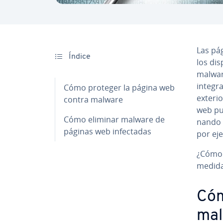
Las pág
Índice
los di­s
malware
integr
Cómo proteger la página web
exterior
contra malware
web pue
Cómo eliminar malware de
na­n­do 
páginas web in­fe­c­ta­das
por ej
¿Cómo 
medida
Cóm
mal