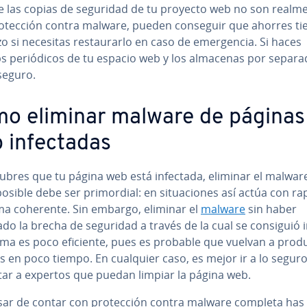
 las copias de seguridad de tu proyecto web no son realm
o­te­c­ción contra malware, pueden conseguir que ahorres t
o si necesitas re­s­tau­rar­lo en caso de eme­r­ge­n­cia. Si haces
 pe­rió­di­cos de tu espacio web y los almacenas por separad
seguro.
o eliminar malware de páginas
in­fe­c­ta­das
cubres que tu página web está infectada, eliminar el malware
osible debe ser pri­mo­r­dial: en si­tua­cio­nes así actúa con ra
ma coherente. Sin embargo, eliminar el
malware
sin haber
do la brecha de seguridad a través de la cual se consiguió i
ema es poco eficiente, pues es probable que vuelvan a pro­du­c
 en poco tiempo. En cualquier caso, es mejor ir a lo seguro
tar a expertos que puedan limpiar la página web.
sar de contar con pro­te­c­ción contra malware completa has