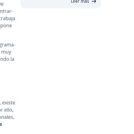
Leer más
ve
­trar­
 trabaja
supone
­gra­ma­
mo muy
ando la
, existe
r ello,
­na­les,
os