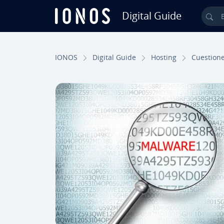
Digital Guide
Bus
Saltar al contenido principal
IONOS
Digital Guide
Hosting
Cue­s­tio­