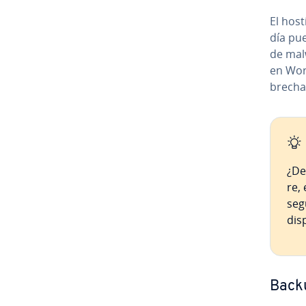
El host
día pu
de mal
en Word
brecha
¿De
re,
seg
di­s
Back