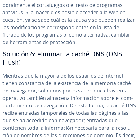
po­ra­l­me­n­te el co­r­ta­fue­gos o el resto de programas
antivirus. Si al hacerlo es posible acceder a la web en
cuestión, ya se sabe cuál es la causa y se pueden realizar
las mo­di­fi­ca­cio­nes co­rre­s­po­n­die­n­tes en la lista de
filtrado de los programas o, como al­te­r­na­ti­va, cambiar
de he­rra­mie­n­tas de pro­te­c­ción.
Solución 6: eliminar la caché DNS (DNS
Flush)
Mientras que la mayoría de los usuarios de Internet
tienen co­n­s­ta­n­cia de la exi­s­te­n­cia de la memoria caché
del navegador, solo unos pocos saben que el sistema
operativo también almacena in­fo­r­ma­ción sobre el co­m­
po­r­ta­mie­n­to de na­ve­ga­ción. De esta forma, la caché DNS
recibe entradas te­m­po­ra­les de todas las páginas a las
que se ha accedido con navegador; entradas que
contienen toda la in­fo­r­ma­ción necesaria para la re­so­lu­
ción de nombres de las di­re­c­cio­nes de dominio. Es decir,