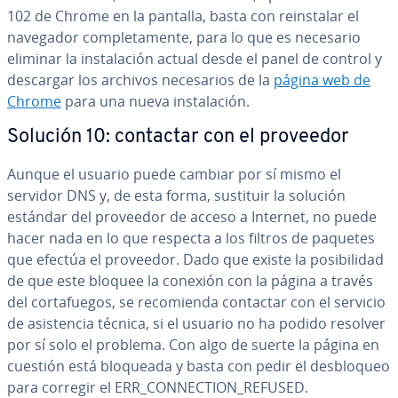
102 de Chrome en la pantalla, basta con re­in­s­ta­lar el
navegador co­m­ple­ta­me­n­te, para lo que es necesario
eliminar la in­s­ta­la­ción actual desde el panel de control y
descargar los archivos ne­ce­sa­rios de la
página web de
Chrome
para una nueva in­s­ta­la­ción.
Solución 10: contactar con el proveedor
Aunque el usuario puede cambiar por sí mismo el
servidor DNS y, de esta forma, sustituir la solución
estándar del proveedor de acceso a Internet, no puede
hacer nada en lo que respecta a los filtros de paquetes
que efectúa el proveedor. Dado que existe la po­si­bi­li­dad
de que este bloquee la conexión con la página a través
del co­r­ta­fue­gos, se re­co­mie­n­da contactar con el servicio
de asi­s­te­n­cia técnica, si el usuario no ha podido resolver
por sí solo el problema. Con algo de suerte la página en
cuestión está bloqueada y basta con pedir el de­s­blo­queo
para corregir el ERR_CO­N­NE­C­TION_REFUSED.