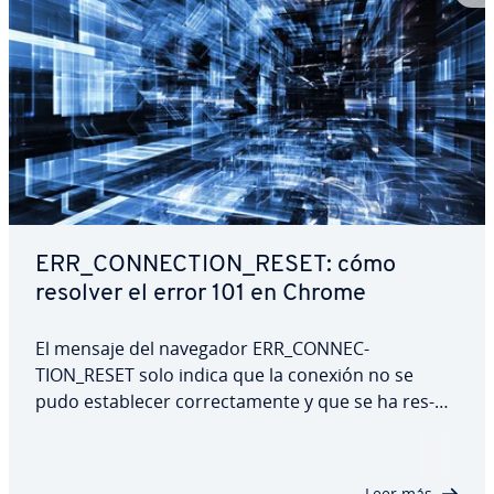
ERR_CO­N­NE­C­TION_RESET: cómo
resolver el error 101 en Chrome
El mensaje del navegador ERR_CO­N­NE­C­
TION_RESET solo indica que la conexión no se
pudo es­ta­ble­cer co­rre­c­ta­me­n­te y que se ha re­s­
tau­ra­do. No obstante, en este mensaje de error
no se es­pe­ci­fi­can ni el motivo ni las posibles so­lu­
cio­nes. Te revelamos qué hay detrás del error, que
Leer más