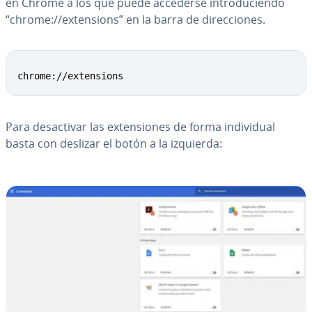
en Chrome a los que puede accederse in­tro­du­cie­n­do
“chrome://ex­te­n­sio­ns” en la barra de di­re­c­cio­nes.
chrome://extensions
Para des­ac­ti­var las ex­te­n­sio­nes de forma in­di­vi­dual
basta con deslizar el botón a la izquierda: