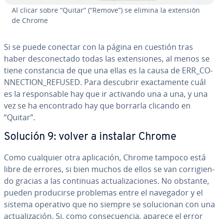
Al clicar sobre “Quitar” (“Remove”) se elimina la extensión
de Chrome
Si se puede conectar con la página en cuestión tras
haber de­s­co­ne­c­ta­do todas las ex­te­n­sio­nes, al menos se
tiene co­n­s­ta­n­cia de que una ellas es la causa de ERR_CO­
N­NE­C­TION_REFUSED. Para descubrir exac­ta­me­n­te cuál
es la re­s­po­n­sa­ble hay que ir activando una a una, y una
vez se ha en­co­n­tra­do hay que borrarla clicando en
“Quitar”.
Solución 9: volver a instalar Chrome
Como cualquier otra apli­ca­ción, Chrome tampoco está
libre de errores, si bien muchos de ellos se van co­rri­gie­n­
do gracias a las continuas ac­tua­li­za­cio­nes. No obstante,
pueden pro­du­ci­r­se problemas entre el navegador y el
sistema operativo que no siempre se so­lu­cio­nan con una
ac­tua­li­za­ción. Si, como co­n­se­cue­n­cia, aparece el error