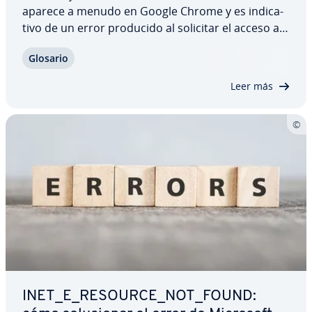
aparece a menudo en Google Chrome y es in­di­ca­
ti­vo de un error producido al solicitar el acceso a
una página web. Esto suele deberse a que el
Glosario
servidor de destino tarda demasiado en
responder y el navegador da por concluido el
Leer más
intento de…
INET_E_RESOURCE_NOT_FOUND: