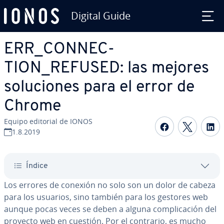
Digital Guide
Saltar al contenido principal
ERR_CO­N­NE­C­
TION_REFUSED: las mejores
so­lu­cio­nes para el error de
Chrome
Equipo editorial de IONOS
Compartir 
Compar
C
1.8.2019
Índice
Los errores de conexión no solo son un dolor de cabeza
para los usuarios, sino también para los gestores web
aunque pocas veces se deben a alguna co­m­pli­ca­ción del
proyecto web en cuestión. Por el contrario, es mucho