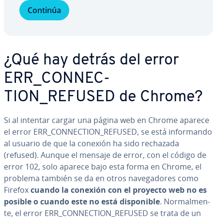
Continúa
¿Qué hay detrás del error
ERR_CO­N­NE­C­
TION_REFUSED de Chrome?
Si al intentar cargar una página web en Chrome aparece
el error ERR_CO­N­NE­C­TION_REFUSED, se está in­fo­r­ma­n­do
al usuario de que la conexión ha sido rechazada
(refused). Aunque el mensaje de error, con el código de
error 102, solo aparece bajo esta forma en Chrome, el
problema también se da en otros na­ve­ga­do­res como
Firefox
cuando la conexión con el proyecto web no es
posible o cuando este no está di­s­po­ni­ble
. No­r­ma­l­me­n­
te, el error ERR_CO­N­NE­C­TION_REFUSED se trata de un