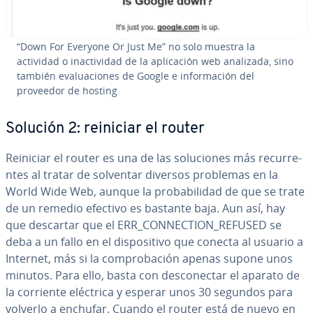
“Down For Everyone Or Just Me” no solo muestra la
actividad o inac­ti­vi­dad de la apli­ca­ción web analizada, sino
también eva­lua­cio­nes de Google e in­fo­r­ma­ción del
proveedor de hosting
Solución 2: reiniciar el router
Reiniciar el router es una de las so­lu­cio­nes más re­cu­rre­
n­tes al tratar de solventar diversos problemas en la
World Wide Web, aunque la pro­ba­bi­li­dad de que se trate
de un remedio efectivo es bastante baja. Aun así, hay
que descartar que el ERR_CO­N­NE­C­TION_REFUSED se
deba a un fallo en el di­s­po­si­ti­vo que conecta al usuario a
Internet, más si la co­m­pro­ba­ción apenas supone unos
minutos. Para ello, basta con de­s­co­ne­c­tar el aparato de
la corriente eléctrica y esperar unos 30 segundos para
volverlo a enchufar. Cuando el router está de nuevo en