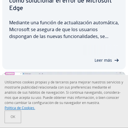
cómo so­lu­cio­nar el error de Microsoft
Edge
Mediante una función de ac­tua­li­za­ción au­to­má­ti­ca,
Microsoft se asegura de que los usuarios
dispongan de las nuevas fu­n­cio­na­li­da­des, se
eliminen los errores o se instalen servicios y apli­
ca­cio­nes. Pero a veces, como ocurre en la versión
1703, algunos usuarios reciben el mensaje de…
Leer más
Uti­li­za­mos cookies propias y de terceros para mejorar nuestros servicios y
mostrarle pu­bli­ci­dad re­la­cio­na­da con sus pre­fe­re­n­cias mediante el
análisis de sus hábitos de na­ve­ga­ción. Si continua navegando, co­n­si­de­ra­
mos que acepta su uso. Puede obtener más in­fo­r­ma­ción, o bien conocer
cómo cambiar la co­n­fi­gu­ra­ción de su navegador en nuestra.
Política de Cookies.
OK