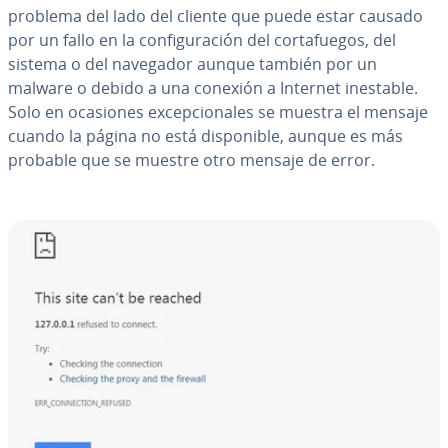
problema del lado del cliente que puede estar causado
por un fallo en la co­n­fi­gu­ra­ción del co­r­ta­fue­gos, del
sistema o del navegador aunque también por un
malware o debido a una conexión a Internet inestable.
Solo en ocasiones ex­ce­p­cio­na­les se muestra el mensaje
cuando la página no está di­s­po­ni­ble, aunque es más
probable que se muestre otro mensaje de error.