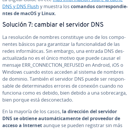
DNS y DNS Flush
y muestra los
comandos co­rre­s­po­n­die­
n­tes de macOS y Linux.
Solución 7: cambiar el servidor DNS
La re­so­lu­ción de nombres co­n­s­ti­tu­ye uno de los co­m­po­
ne­n­tes básicos para ga­ra­n­ti­zar la fu­n­cio­na­li­dad de las
redes in­fo­r­má­ti­cas. Sin embargo, una entrada DNS des­
ac­tua­li­za­da no es el único motivo que puede causar el
mensaje ERR_CO­N­NE­C­TION_REFUSED en Android, iOS o
Windows cuando estos acceden al sistema de nombres
de dominio. También el servidor DNS puede ser re­s­po­n­
sa­ble de de­te­r­mi­na­dos errores de conexión cuando no
funciona como es debido, bien debido a una so­bre­ca­r­ga,
bien porque está de­s­co­ne­c­ta­do.
En la mayoría de los casos,
la dirección del servidor
DNS se obtiene au­to­má­ti­ca­me­n­te del proveedor de
acceso a Internet
aunque se pueden registrar sin más