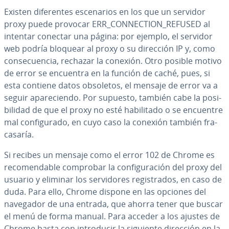
Existen di­fe­re­n­tes es­ce­na­rios en los que un servidor
proxy puede provocar ERR_CO­N­NE­C­TION_REFUSED al
intentar conectar una página: por ejemplo, el servidor
web podría bloquear al proxy o su dirección IP y, como
co­n­se­cue­n­cia, rechazar la conexión. Otro posible motivo
de error se encuentra en la función de caché, pues, si
esta contiene datos obsoletos, el mensaje de error va a
seguir apa­re­cie­n­do. Por supuesto, también cabe la po­si­
bi­li­dad de que el proxy no esté ha­bi­li­ta­do o se encuentre
mal co­n­fi­gu­ra­do, en cuyo caso la conexión también fra­
ca­sa­ría.
Si recibes un mensaje como el error 102 de Chrome es
re­co­me­n­da­ble comprobar la co­n­fi­gu­ra­ción del proxy del
usuario y eliminar los se­r­vi­do­res re­gi­s­tra­dos, en caso de
duda. Para ello, Chrome dispone en las opciones del
navegador de una entrada, que ahorra tener que buscar
el menú de forma manual. Para acceder a los ajustes de
Chrome basta con in­tro­du­cir la siguiente dirección en la