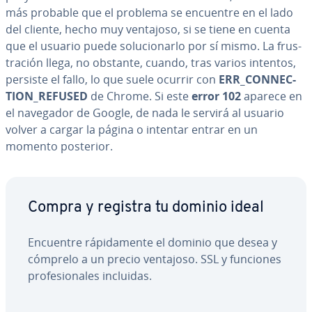
más probable que el problema se encuentre en el lado
del cliente, hecho muy ventajoso, si se tiene en cuenta
que el usuario puede so­lu­cio­nar­lo por sí mismo. La fru­s­
tra­ción llega, no obstante, cuando, tras varios intentos,
persiste el fallo, lo que suele ocurrir con
ERR_CO­N­NE­C­
TION_REFUSED
de Chrome. Si este
error 102
aparece en
el navegador de Google, de nada le servirá al usuario
volver a cargar la página o intentar entrar en un
momento posterior.
Compra y registra tu dominio ideal
Encuentre rá­pi­da­me­n­te el dominio que desea y
cómprelo a un precio ventajoso. SSL y funciones
pro­fe­sio­na­les incluidas.