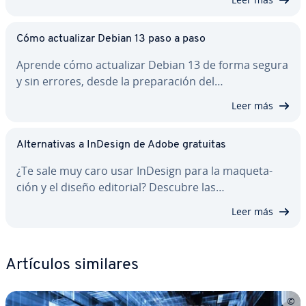
Cómo ac­tua­li­zar Debian 13 paso a paso
Aprende cómo ac­tua­li­zar Debian 13 de forma segura
y sin errores, desde la pre­pa­ra­ción del…
Leer más
Al­te­r­na­ti­vas a InDesign de Adobe gratuitas
¿Te sale muy caro usar InDesign para la ma­que­ta­
ción y el diseño editorial? Descubre las…
Leer más
Artículos similares