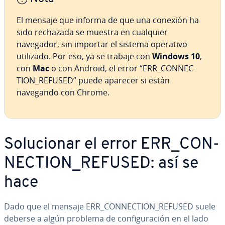
El mensaje que informa de que una conexión ha
sido rechazada se muestra en cualquier
navegador, sin importar el sistema operativo
utilizado. Por eso, ya se trabaje con
Windows 10
,
con
Mac
o con Android, el error “ERR_CO­N­NE­C­
TION_REFUSED” puede aparecer si están
navegando con Chrome.
So­lu­cio­nar el error ERR_CO­N­
NE­C­TION_REFUSED: así se
hace
Dado que el mensaje ERR_CO­N­NE­C­TION_REFUSED suele
deberse a algún problema de co­n­fi­gu­ra­ción en el lado