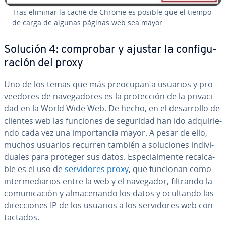
Tras eliminar la caché de Chrome es posible que el tiempo
de carga de algunas páginas web sea mayor
Solución 4: comprobar y ajustar la co­n­fi­gu­
ra­ción del proxy
Uno de los temas que más preocupan a usuarios y pro­
vee­do­res de na­ve­ga­do­res es la pro­te­c­ción de la pri­va­ci­
dad en la World Wide Web. De hecho, en el de­sa­rro­llo de
clientes web las funciones de seguridad han ido ad­qui­rie­
n­do cada vez una im­po­r­ta­n­cia mayor. A pesar de ello,
muchos usuarios recurren también a so­lu­cio­nes in­di­vi­
dua­les para proteger sus datos. Es­pe­cia­l­me­n­te re­ca­l­ca­
ble es el uso de
se­r­vi­do­res proxy
, que funcionan como
in­te­r­me­dia­rios entre la web y el navegador, filtrando la
co­mu­ni­ca­ción y al­ma­ce­na­n­do los datos y ocultando las
di­re­c­cio­nes IP de los usuarios a los se­r­vi­do­res web co­n­
ta­c­ta­dos.