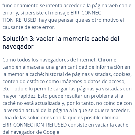
fu­n­cio­na­mie­n­to se intenta acceder a la página web con el
error y, si persiste el mensaje ERR_CO­N­NE­C­
TION_REFUSED, hay que pensar que es otro motivo el
causante de este error.
Solución 3: vaciar la memoria caché del
navegador
Como todos los na­ve­ga­do­res de Internet, Chrome
también almacena una gran cantidad de in­fo­r­ma­ción en
la memoria caché: historial de páginas visitadas, cookies,
contenido estático como imágenes o datos de acceso,
etc. Todo ello permite cargar las páginas ya visitadas con
mayor rapidez. Esto puede resultar un problema si la
caché no está ac­tua­li­za­da y, por lo tanto, no coincide con
la versión actual de la página a la que se quiere acceder.
Una de las so­lu­cio­nes con la que es posible eliminar
ERR_CO­N­NE­C­TION_REFUSED consiste en vaciar la caché
del navegador de Google.