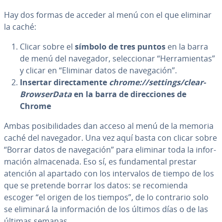
Hay dos formas de acceder al menú con el que eliminar
la caché:
Clicar sobre el
símbolo de tres puntos
en la barra
de menú del navegador, se­le­c­cio­nar “He­rra­mie­n­tas”
y clicar en “Eliminar datos de na­ve­ga­ción”.
Insertar di­re­c­ta­me­n­te
chrome://settings/clea­r­
Bro­w­se­r­Da­ta
en la barra de di­re­c­cio­nes de
Chrome
Ambas po­si­bi­li­da­des dan acceso al menú de la memoria
caché del navegador. Una vez aquí basta con clicar sobre
“Borrar datos de na­ve­ga­ción” para eliminar toda la in­fo­r­
ma­ción al­ma­ce­na­da. Eso sí, es fu­n­da­me­n­tal prestar
atención al apartado con los in­te­r­va­los de tiempo de los
que se pretende borrar los datos: se re­co­mie­n­da
escoger “el origen de los tiempos”, de lo contrario solo
se eliminará la in­fo­r­ma­ción de los últimos días o de las
últimas semanas.