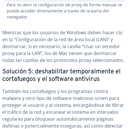
Para no abrir la co­n­fi­gu­ra­ción de proxy de forma manual se
puede acceder di­re­c­ta­me­n­te a través de la barra del
navegador
Mientras que los usuarios de Windows deben hacer clic
en la “Co­n­fi­gu­ra­ción de la red de área local (LAN)” y
desmarcar, si es necesario, la casilla “Usar un servidor
proxy para la LAN”, los de Mac tienen que desmarcar
todas las casillas de los pro­to­co­los proxy se­le­c­cio­na­dos.
Solución 5: des­ha­bi­li­tar te­m­po­ra­l­me­n­te el
co­r­ta­fue­gos y el software antivirus
También los co­r­ta­fue­gos y los programas contra
malware y otro tipo de software malicioso sirven para
proteger al usuario y al sistema, en­ca­r­gá­n­do­se de filtrar
el tráfico de la red y escanear el sistema en in­te­r­va­los
regulares para bloquear au­to­má­ti­ca­me­n­te páginas
dañinas o po­te­n­cia­l­me­n­te inseguras, así como detectar