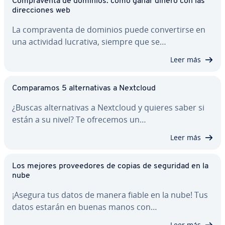
Co­m­pra­ve­n­ta de dominios: cómo ganar dinero con las
di­re­c­cio­nes web
La co­m­pra­ve­n­ta de dominios puede co­n­ve­r­ti­r­se en
una actividad lucrativa, siempre que se…
Leer más
Co­m­pa­ra­mos 5 al­te­r­na­ti­vas a Nextcloud
¿Buscas al­te­r­na­ti­vas a Nextcloud y quieres saber si
están a su nivel? Te ofrecemos un…
Leer más
Los mejores pro­vee­do­res de copias de seguridad en la
nube
¡Asegura tus datos de manera fiable en la nube! Tus
datos estarán en buenas manos con…
Leer más