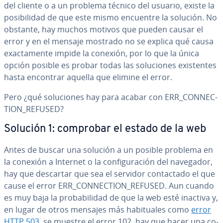
del cliente o a un problema técnico del usuario, existe la
po­si­bi­li­dad de que este mismo encuentre la solución. No
obstante, hay muchos motivos que pueden causar el
error y en el mensaje mostrado no se explica qué causa
exac­ta­me­n­te impide la conexión, por lo que la única
opción posible es probar todas las so­lu­cio­nes exi­s­te­n­tes
hasta encontrar aquella que elimine el error.
Pero ¿qué so­lu­cio­nes hay para acabar con ERR_CO­N­NE­C­
TION_REFUSED?
Solución 1: comprobar el estado de la web
Antes de buscar una solución a un posible problema en
la conexión a Internet o la co­n­fi­gu­ra­ción del navegador,
hay que descartar que sea el servidor co­n­ta­c­ta­do el que
cause el error ERR_CO­N­NE­C­TION_REFUSED. Aun cuando
es muy baja la pro­ba­bi­li­dad de que la web esté inactiva y,
en lugar de otros mensajes más ha­bi­tua­les como
error
HTTP 503
, se muestre el error 102, hay que hacer una co­