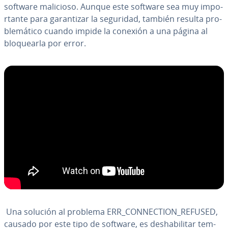
software malicioso. Aunque este software sea muy im­po­
r­ta­n­te para ga­ra­n­ti­zar la seguridad, también resulta pro­
ble­má­ti­co cuando impide la conexión a una página al
blo­quear­la por error.
Una solución al problema ERR_CO­N­NE­C­TION_REFUSED,
causado por este tipo de software, es des­ha­bi­li­tar te­m­