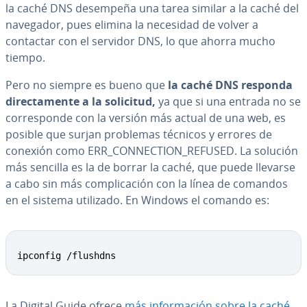
la caché DNS desempeña una tarea similar a la caché del
navegador, pues elimina la necesidad de volver a
contactar con el servidor DNS, lo que ahorra mucho
tiempo.
Pero no siempre es bueno que
la caché DNS responda
di­re­c­ta­me­n­te a la solicitud,
ya que si una entrada no se
co­rre­s­po­n­de con la versión más actual de una web, es
posible que surjan problemas técnicos y errores de
conexión como ERR_CO­N­NE­C­TION_REFUSED. La solución
más sencilla es la de borrar la caché, que puede llevarse
a cabo sin más co­m­pli­ca­ción con la línea de comandos
en el sistema utilizado. En Windows el comando es:
ipconfig /flushdns
La Digital Guide ofrece
más in­fo­r­ma­ción sobre la caché