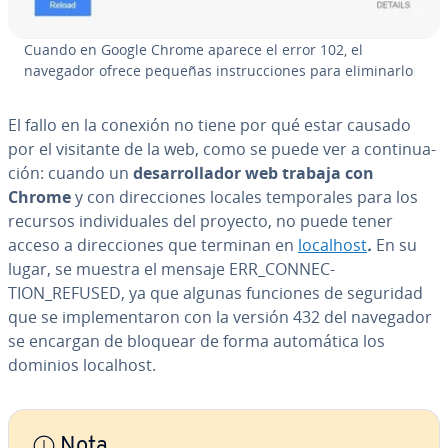
Cuando en Google Chrome aparece el error 102, el
navegador ofrece pequeñas in­s­tru­c­cio­nes para eli­mi­nar­lo
El fallo en la conexión no tiene por qué estar causado
por el visitante de la web, como se puede ver a co­n­ti­nua­
ción: cuando un
de­sa­rro­lla­dor web trabaja con
Chrome
y con di­re­c­cio­nes locales te­m­po­ra­les para los
recursos in­di­vi­dua­les del proyecto, no puede tener
acceso a di­re­c­cio­nes que terminan en
localhost
.
En su
lugar, se muestra el mensaje
ERR_CO­N­NE­C­
TION_REFUSED, ya que algunas funciones de seguridad
que se im­ple­me­n­ta­ron con la versión 432 del navegador
se encargan de bloquear de forma au­to­má­ti­ca los
dominios localhost.
Nota