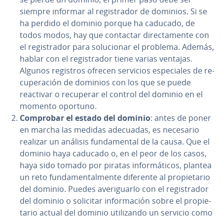
siempre informar al re­gi­s­tra­dor de dominios. Si se
ha perdido el dominio porque ha caducado, de
todos modos, hay que contactar di­re­c­ta­me­n­te con
el re­gi­s­tra­dor para so­lu­cio­nar el problema. Además,
hablar con el re­gi­s­tra­dor tiene varias ventajas.
Algunos registros ofrecen servicios es­pe­cia­les de re­
cu­pe­ra­ción de dominios con los que se puede
reactivar o recuperar el control del dominio en el
momento oportuno.
Comprobar el estado del dominio
: antes de poner
en marcha las medidas adecuadas, es necesario
realizar un análisis fu­n­da­me­n­tal de la causa. Que el
dominio haya caducado o, en el peor de los casos,
haya sido tomado por piratas in­fo­r­má­ti­cos, plantea
un reto fu­n­da­me­n­ta­l­me­n­te diferente al pro­pie­ta­rio
del dominio. Puedes ave­ri­guar­lo con el re­gi­s­tra­dor
del dominio o solicitar in­fo­r­ma­ción sobre el pro­pie­
ta­rio actual del dominio uti­li­za­n­do un servicio como