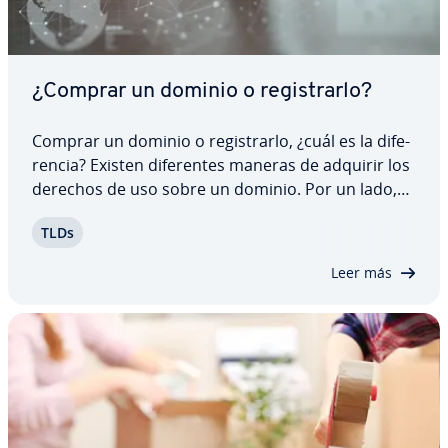
¿Comprar un dominio o re­gi­s­trar­lo?
Comprar un dominio o re­gi­s­trar­lo, ¿cuál es la di­fe­
re­n­cia? Existen di­fe­re­n­tes maneras de adquirir los
derechos de uso sobre un dominio. Por un lado,
los dominios libres pueden ser re­gi­s­tra­dos fá­ci­l­
TLDs
me­n­te ante cualquier proveedor y, por otro, los
derechos de uso de dominios ya…
Leer más