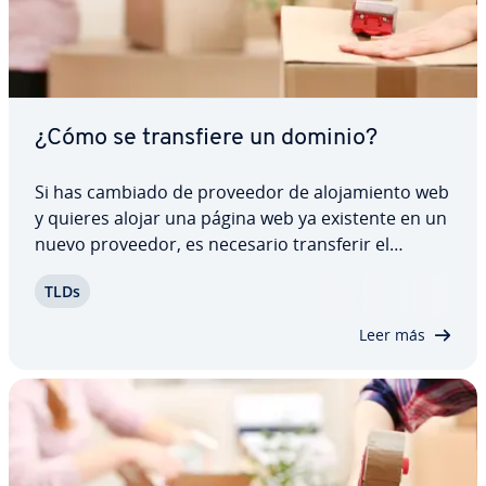
¿Cómo se tra­n­s­fie­re un dominio?
Si has cambiado de proveedor de alo­ja­mie­n­to web
y quieres alojar una página web ya existente en un
nuevo proveedor, es necesario tra­n­s­fe­rir el
dominio. Para ello, tendrás que realizar los
TLDs
trámites pe­r­ti­ne­n­tes y acudir a los órganos en­ca­r­
ga­dos de dicho proceso. Todo esto es más…
Leer más