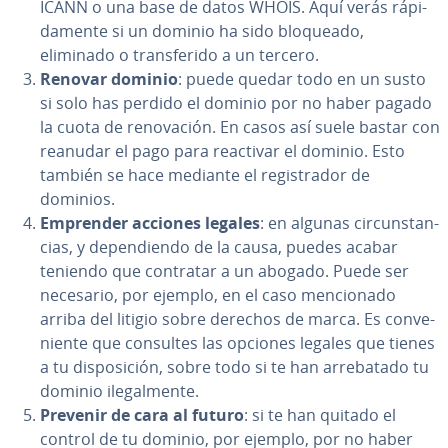
ICANN o una base de datos WHOIS. Aquí verás rá­pi­
da­me­n­te si un dominio ha sido bloqueado,
eliminado o tra­n­s­fe­ri­do a un tercero.
Renovar dominio
: puede quedar todo en un susto
si solo has perdido el dominio por no haber pagado
la cuota de re­no­va­ción. En casos así suele bastar con
reanudar el pago para reactivar el dominio. Esto
también se hace mediante el re­gi­s­tra­dor de
dominios.
Emprender acciones legales
: en algunas ci­r­cu­n­s­ta­n­
cias, y de­pe­n­die­n­do de la causa, puedes acabar
teniendo que contratar a un abogado. Puede ser
necesario, por ejemplo, en el caso me­n­cio­na­do
arriba del litigio sobre derechos de marca. Es co­n­ve­
nie­n­te que consultes las opciones legales que tienes
a tu di­s­po­si­ción, sobre todo si te han arre­ba­ta­do tu
dominio ile­ga­l­me­n­te.
Prevenir de cara al futuro
: si te han quitado el
control de tu dominio, por ejemplo, por no haber