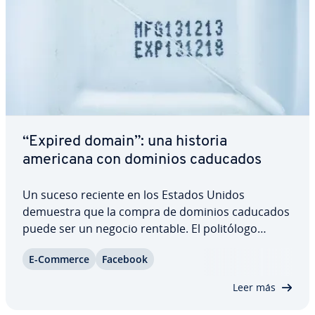
“Expired domain”: una historia
americana con dominios caducados
Un suceso reciente en los Estados Unidos
demuestra que la compra de dominios caducados
puede ser un negocio rentable. El po­li­tó­lo­go
recién graduado Cameron Harris logró ganar más
E-Commerce
Facebook
de 20.000 dólares con un “expired domain”. En
este artículo te mostramos cómo logró Harris
Leer más
conseguir…