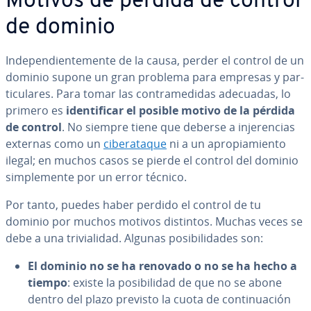
Motivos de pérdida de control
de dominio
In­de­pe­n­die­n­te­me­n­te de la causa, perder el control de un
dominio supone un gran problema para empresas y pa­r­
ti­cu­la­res. Para tomar las co­n­tra­me­di­das adecuadas, lo
primero es
ide­n­ti­fi­car el posible motivo de la pérdida
de control
. No siempre tiene que deberse a in­je­re­n­cias
externas como un
ci­ber­ata­que
ni a un apro­pia­mie­n­to
ilegal; en muchos casos se pierde el control del dominio
si­m­ple­me­n­te por un error técnico.
Por tanto, puedes haber perdido el control de tu
dominio por muchos motivos distintos. Muchas veces se
debe a una tri­via­li­dad. Algunas po­si­bi­li­da­des son:
El dominio no se ha renovado o no se ha hecho a
tiempo
: existe la po­si­bi­li­dad de que no se abone
dentro del plazo previsto la cuota de co­n­ti­nua­ción