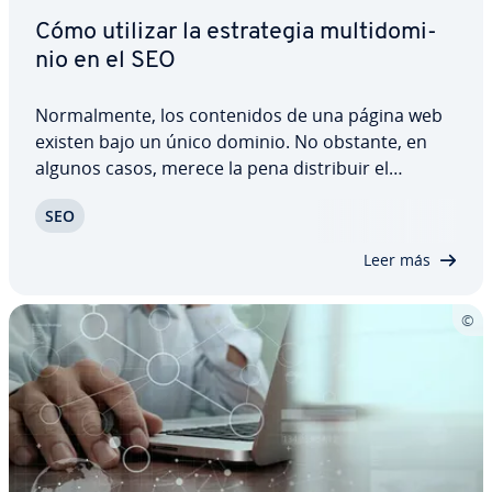
Cómo utilizar la es­tra­te­gia mu­l­ti­do­mi­
nio en el SEO
No­r­ma­l­me­n­te, los co­n­te­ni­dos de una página web
existen bajo un único dominio. No obstante, en
algunos casos, merece la pena di­s­tri­buir el
contenido web en distintos dominios. Pero ¿puede
SEO
una misma página web disponer de dominios di­fe­
re­n­tes? ¿Qué ventajas tiene? Te aclaramos estas…
Leer más