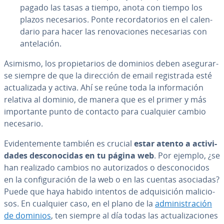
pagado las tasas a tiempo, anota con tiempo los
plazos ne­ce­sa­rios. Ponte re­co­r­da­to­rios en el ca­le­n­
da­rio para hacer las re­no­va­cio­nes ne­ce­sa­rias con
an­te­la­ción.
Asimismo, los pro­pie­ta­rios de dominios deben ase­gu­rar­
se siempre de que la dirección de email re­gi­s­tra­da esté
ac­tua­li­za­da y activa. Ahí se reúne toda la in­fo­r­ma­ción
relativa al dominio, de manera que es el primer y más
im­po­r­ta­n­te punto de contacto para cualquier cambio
necesario.
Evi­de­n­te­me­n­te también es crucial
estar atento a ac­ti­vi­
da­des de­s­co­no­ci­das en tu página web
. Por ejemplo, ¿se
han realizado cambios no au­to­ri­za­dos o de­s­co­no­ci­dos
en la co­n­fi­gu­ra­ción de la web o en las cuentas asociadas?
Puede que haya habido intentos de ad­qui­si­ción ma­li­cio­
sos. En cualquier caso, en el plano de la
ad­mi­ni­s­tra­ción
de dominios
, ten siempre al día todas las ac­tua­li­za­cio­nes