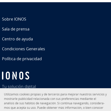
Sobre IONOS
Sala de prensa
Centro de ayuda
Co­n­di­cio­nes Generales
Política de pri­va­ci­dad
Tu solución digital
Uti­li­za­mos cookies propias y de terceros para mejorar nuestros servicios y
mostrarle pu­bli­ci­dad re­la­cio­na­da con sus pre­fe­re­n­cias mediante el
análisis de sus hábitos de na­ve­ga­ción. Si continua navegando, co­n­si­de­ra­
mos que acepta su uso. Puede obtener más in­fo­r­ma­ción, o bien conocer
RSS
LinkedIn
tiktok
Instagram
Facebook
YouTube