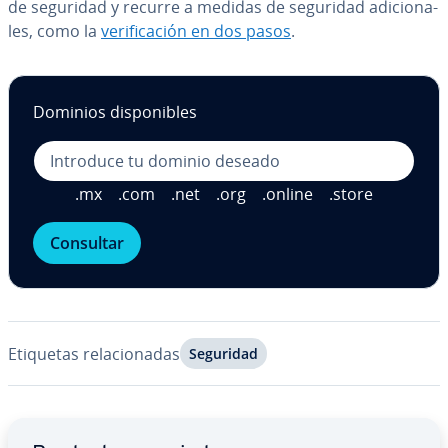
de seguridad y recurre a medidas de seguridad adi­cio­na­
les, como la
ve­ri­fi­ca­ción en dos pasos
.
Dominios di­s­po­ni­bles
.mx
.com
.net
.org
.online
.store
Consultar
Etiquetas re­la­cio­na­das
Seguridad
Ir al menú principal