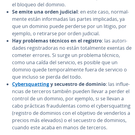
el bloqueo del dominio.
Se emite una orden judicial
: en este caso, no­r­ma­l­
me­n­te están in­fo­r­ma­das las partes im­pli­ca­das, ya
que un dominio puede perderse por un litigio, por
ejemplo, o retirarse por orden judicial.
Hay problemas técnicos en el registro
: las au­to­ri­
da­des re­gi­s­tra­do­ras no están to­ta­l­me­n­te exentas de
cometer errores. Si surge un problema técnico,
como una caída del servicio, es posible que un
dominio quede te­m­po­ra­l­me­n­te fuera de servicio o
que incluso se pierda del todo.
Cy­be­r­s­qua­t­ti­ng
y secuestro de dominio
: las in­flue­
n­cias de terceros también pueden llevar a perder el
control de un dominio, por ejemplo, si se llevan a
cabo prácticas frau­du­le­n­tas como el cy­be­r­s­qua­t­ti­ng
(registro de dominios con el objetivo de venderlos a
precios más elevados) o el secuestro de dominios,
cuando este acaba en manos de terceros.