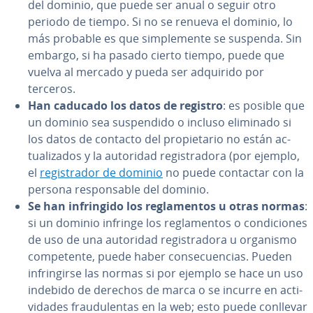
del dominio, que puede ser anual o seguir otro
periodo de tiempo. Si no se renueva el dominio, lo
más probable es que si­m­ple­me­n­te se suspenda. Sin
embargo, si ha pasado cierto tiempo, puede que
vuelva al mercado y pueda ser adquirido por
terceros.
Han caducado los datos de registro
: es posible que
un dominio sea su­s­pe­n­di­do o incluso eliminado si
los datos de contacto del pro­pie­ta­rio no están ac­
tua­li­za­dos y la autoridad re­gi­s­tra­do­ra (por ejemplo,
el
re­gi­s­tra­dor de dominio
no puede contactar con la
persona re­s­po­n­sa­ble del dominio.
Se han in­fri­n­gi­do los re­gla­me­n­tos u otras normas
:
si un dominio infringe los re­gla­me­n­tos o co­n­di­cio­nes
de uso de una autoridad re­gi­s­tra­do­ra u organismo
co­m­pe­te­n­te, puede haber co­n­se­cue­n­cias. Pueden
in­fri­n­gi­r­se las normas si por ejemplo se hace un uso
indebido de derechos de marca o se incurre en ac­ti­
vi­da­des frau­du­le­n­tas en la web; esto puede conllevar