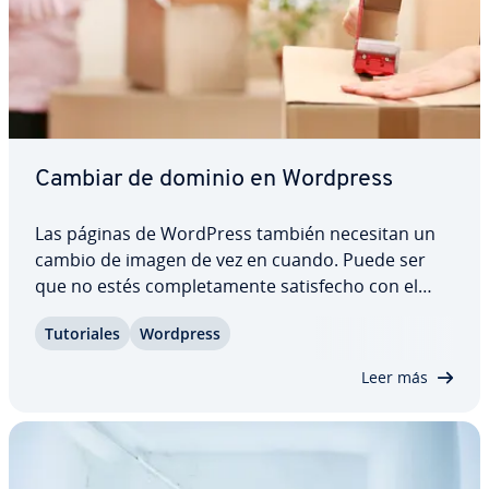
Cambiar de dominio en Wordpress
Las páginas de WordPress también necesitan un
cambio de imagen de vez en cuando. Puede ser
que no estés co­m­ple­ta­me­n­te sa­ti­s­fe­cho con el
actual proveedor y quieras probar con otro
Tu­to­ria­les
Wordpress
diferente, o que el nombre del dominio no se
ajuste a tu proyecto y necesites uno nuevo. Sea
Leer más
por lo…