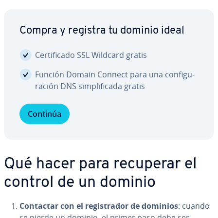
Compra y registra tu dominio ideal
Ce­r­ti­fi­ca­do SSL Wildcard gratis
Función Domain Connect para una co­n­fi­gu­
ra­ción DNS si­m­pli­fi­ca­da gratis
Continúa
Qué hacer para recuperar el
control de un dominio
Contactar con el re­gi­s­tra­dor de dominios
: cuando
se pierde un dominio, el primer paso debe ser