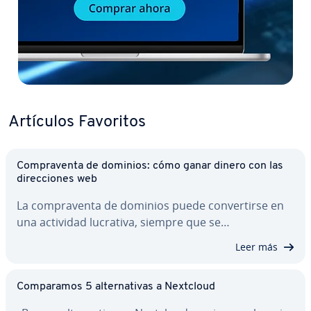
Artículos Favoritos
Co­m­pra­ve­n­ta de dominios: cómo ganar dinero con las
di­re­c­cio­nes web
La co­m­pra­ve­n­ta de dominios puede co­n­ve­r­ti­r­se en
una actividad lucrativa, siempre que se…
Leer más
Co­m­pa­ra­mos 5 al­te­r­na­ti­vas a Nextcloud