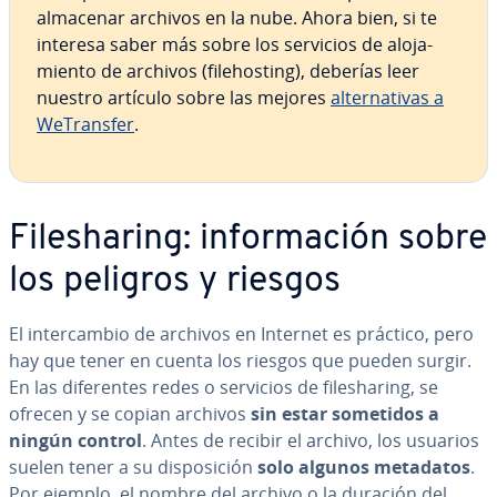
almacenar archivos en la nube. Ahora bien, si te
interesa saber más sobre los servicios de alo­ja­
mie­n­to de archivos (fi­leho­s­ti­ng), deberías leer
nuestro artículo sobre las mejores
al­te­r­na­ti­vas a
We­Tra­n­s­fer
.
Fi­le­sha­ri­ng: in­fo­r­ma­ción sobre
los peligros y riesgos
El in­te­r­ca­m­bio de archivos en Internet es práctico, pero
hay que tener en cuenta los riesgos que pueden surgir.
En las di­fe­re­n­tes redes o servicios de fi­le­sha­ri­ng, se
ofrecen y se copian archivos
sin estar sometidos a
ningún control
. Antes de recibir el archivo, los usuarios
suelen tener a su di­s­po­si­ción
solo algunos metadatos
.
Por ejemplo, el nombre del archivo o la duración del