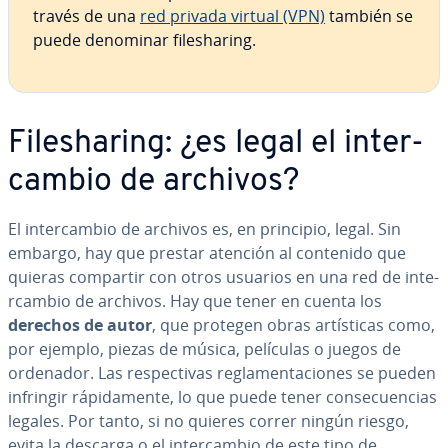
través de una
red privada virtual (VPN)
también se
puede denominar fi­le­sha­ri­ng.
Fi­le­sha­ri­ng: ¿es legal el in­te­r­
ca­m­bio de archivos?
El in­te­r­ca­m­bio de archivos es, en principio, legal. Sin
embargo, hay que prestar atención al contenido que
quieras compartir con otros usuarios en una red de in­te­
r­ca­m­bio de archivos. Hay que tener en cuenta los
derechos de autor
, que protegen obras ar­tí­s­ti­cas como,
por ejemplo, piezas de música, películas o juegos de
ordenador. Las re­s­pe­c­ti­vas re­gla­me­n­ta­cio­nes se pueden
infringir rá­pi­da­me­n­te, lo que puede tener co­n­se­cue­n­cias
legales. Por tanto, si no quieres correr ningún riesgo,
evita la descarga o el in­te­r­ca­m­bio de este tipo de