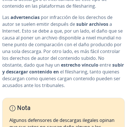
contenido en las pla­ta­fo­r­mas de fi­le­sha­ri­ng.
Las
ad­ve­r­te­n­cias
por in­fra­c­ción de los derechos de
autor se suelen emitir después de
subir
archivos
a
Internet. Esto se debe a que, por un lado, el daño que se
causa al poner un archivo di­s­po­ni­ble a nivel mundial no
tiene punto de co­m­pa­ra­ción con el daño producido por
una sola descarga. Por otro lado, es más fácil controlar
los derechos de autor del contenido subido. No
obstante, dado que hay un
estrecho vínculo
entre
subir
y descargar contenido en
el fi­le­sha­ri­ng, tanto quienes
descargan como quienes cargan contenido pueden ser
acusados ante los tri­bu­na­les.
Nota
Algunos de­fe­n­so­res de descargas ilegales opinan