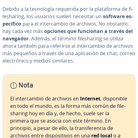
Debido a la te­c­no­lo­gía requerida por la pla­ta­fo­r­ma de fi­
le­sha­ri­ng, los usuarios suelen necesitar un
software es­
pe­cí­fi­co
para el in­te­r­ca­m­bio de archivos. No obstante,
hay cada vez más
opciones que funcionan a través del
navegador
. Además, el término fi­le­sha­ri­ng se utiliza
ahora también para referirse al in­te­r­ca­m­bio de archivos
más pequeños a través de una apli­ca­ción de chat, correo
ele­c­tró­ni­co y medios similares.
Nota
El in­te­r­ca­m­bio de archivos en
Internet
, di­s­po­ni­ble
en todo el mundo, es la forma más común de fi­le­
sha­ri­ng hoy en día y, de hecho, suele ser la
primera que se asocia con este término. En
principio, a pesar de ello, la tra­n­s­fe­re­n­cia de
archivos entre di­s­po­si­ti­vos en una
red local
o a