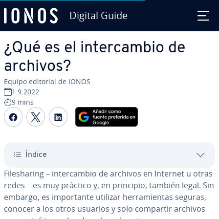
Digital Guide
Saltar al contenido principal
¿Qué es el in­te­r­ca­m­bio de
archivos?
Equipo editorial de IONOS
1.9.2022
9 mins
Compartir Facebook
Compartir Twitter
Compartir LinkedIn
Índice
Fi­le­sha­ri­ng – in­te­r­ca­m­bio de archivos en Internet u otras
redes – es muy práctico y, en principio, también legal. Sin
embargo, es im­po­r­ta­n­te utilizar he­rra­mie­n­tas seguras,
conocer a los otros usuarios y solo compartir archivos