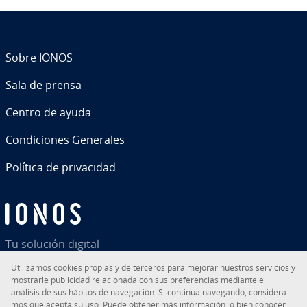
Sobre IONOS
Sala de prensa
Centro de ayuda
Co­n­di­cio­nes Generales
Política de pri­va­ci­dad
Tu solución digital
Uti­li­za­mos cookies propias y de terceros para mejorar nuestros servicios y
mostrarle pu­bli­ci­dad re­la­cio­na­da con sus pre­fe­re­n­cias mediante el
análisis de sus hábitos de na­ve­ga­ción. Si continua navegando, co­n­si­de­ra­
mos que acepta su uso. Puede obtener más in­fo­r­ma­ción, o bien conocer