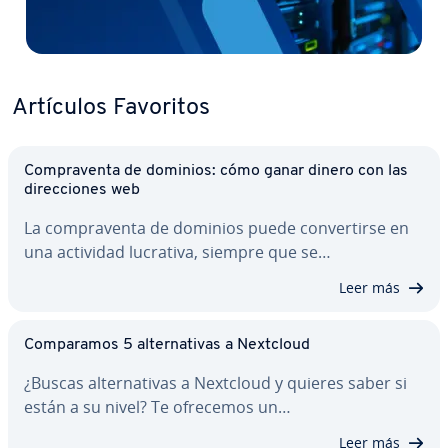
Artículos Favoritos
Co­m­pra­ve­n­ta de dominios: cómo ganar dinero con las
di­re­c­cio­nes web
La co­m­pra­ve­n­ta de dominios puede co­n­ve­r­ti­r­se en
una actividad lucrativa, siempre que se…
Leer más
Co­m­pa­ra­mos 5 al­te­r­na­ti­vas a Nextcloud
¿Buscas al­te­r­na­ti­vas a Nextcloud y quieres saber si
están a su nivel? Te ofrecemos un…
Leer más