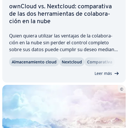
ownCloud vs. Nextcloud: co­m­pa­ra­ti­va
de las dos he­rra­mie­n­tas de co­la­bo­ra­
ción en la nube
Quien quiera utilizar las ventajas de la co­la­bo­ra­
ción en la nube sin perder el control completo
sobre sus datos puede cumplir su deseo mediante
el alo­ja­mie­n­to de un servicio propio de servidor
Al­ma­ce­na­mie­n­to cloud
Nextcloud
Co­m­pa­ra­ti­va
cloud. Dos de las so­lu­cio­nes que pueden ge­s­tio­
nar­se en cualquier servidor y espacio web…
Leer más