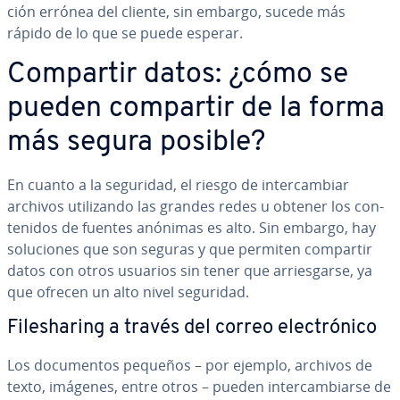
ción errónea del cliente, sin embargo, sucede más
rápido de lo que se puede esperar.
Compartir datos: ¿cómo se
pueden compartir de la forma
más segura posible?
En cuanto a la seguridad, el riesgo de in­te­r­ca­m­biar
archivos uti­li­za­n­do las grandes redes u obtener los co­n­
te­ni­dos de fuentes anónimas es alto. Sin embargo, hay
so­lu­cio­nes que son seguras y que permiten compartir
datos con otros usuarios sin tener que arrie­s­gar­se, ya
que ofrecen un alto nivel seguridad.
Fi­le­sha­ri­ng a través del correo ele­c­tró­ni­co
Los do­cu­me­n­tos pequeños – por ejemplo, archivos de
texto, imágenes, entre otros – pueden in­te­r­ca­m­biar­se de