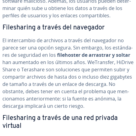
software malicioso. Además, los usuarios pueden de­te­r­
mi­nar quién sube u obtiene los datos a través de los
perfiles de usuarios y los enlaces co­m­pa­r­ti­bles.
Fi­le­sha­ri­ng a través del navegador
El in­te­r­ca­m­bio de archivos a través del navegador no
parece ser una opción segura. Sin embargo, los es­tá­n­da­
res de seguridad en los
fi­leho­s­ter de arrastrar y soltar
han aumentado en los últimos años. We­Tra­n­s­fer, HiDrive
Share o Terashare son so­lu­cio­nes que permiten subir y
compartir archivos de hasta dos o incluso diez gigabytes
de tamaño a través de un enlace de descarga. No
obstante, debes tener en cuenta el problema que me­n­
cio­na­mos an­te­rio­r­me­n­te: si la fuente es anónima, la
descarga implicará un cierto riesgo.
Fi­le­sha­ri­ng a través de una red privada
virtual