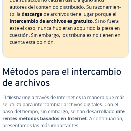
que sus actos no causan daño alguno a los
autores del contenido di­s­tri­bui­do. Su ra­zo­na­mie­n­
to: la
descarga
de archivos tiene lugar porque el
in­te­r­ca­m­bio de archivos es gratuito
. Si no fuera
este el caso, nunca hubieran adquirido la pieza en
cuestión. Sin embargo, los tri­bu­na­les no tienen en
cuenta esta opinión.
Métodos para el in­te­r­ca­m­bio
de archivos
El fi­le­sha­ri­ng a través de Internet es la manera que más
se utiliza para in­te­r­ca­m­biar archivos digitales. Con el
paso del tiempo, sin embargo, se han de­sa­rro­lla­do
di­fe­
re­n­tes métodos basados en Internet
. A co­n­ti­nua­ción,
pre­se­n­ta­mos las más im­po­r­ta­n­tes: