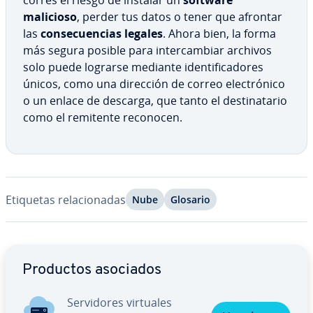
corres el riesgo de instalar un
software
malicioso
, perder tus datos o tener que afrontar
las
co­n­se­cue­n­cias legales
. Ahora bien, la forma
más segura posible para in­te­r­ca­m­biar archivos
solo puede lograrse mediante ide­n­ti­fi­ca­do­res
únicos, como una dirección de correo ele­c­tró­ni­co
o un enlace de descarga, que tanto el de­s­ti­na­ta­rio
como el remitente reconocen.
Etiquetas re­la­cio­na­das
Nube
Glosario
Ir al menú principal
Productos asociados
Se­r­vi­do­res virtuales