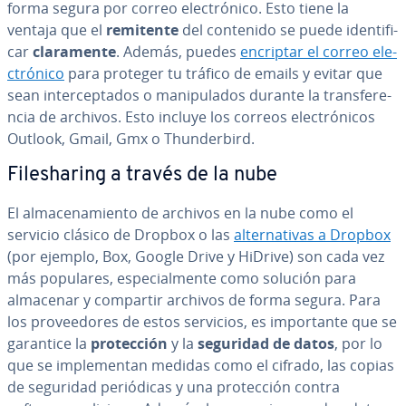
forma segura por correo ele­c­tró­ni­co. Esto tiene la
ventaja que el
remitente
del contenido se puede ide­n­ti­fi­
car
cla­ra­me­n­te
. Además, puedes
encriptar el correo ele­
c­tró­ni­co
para proteger tu tráfico de emails y evitar que
sean in­te­r­ce­p­ta­dos o ma­ni­pu­la­dos durante la tra­n­s­fe­re­
n­cia de archivos. Esto incluye los correos ele­c­tró­ni­cos
Outlook, Gmail, Gmx o Thu­n­de­r­bi­rd.
Fi­le­sha­ri­ng a través de la nube
El al­ma­ce­na­mie­n­to de archivos en la nube como el
servicio clásico de Dropbox o las
al­te­r­na­ti­vas a Dropbox
(por ejemplo, Box, Google Drive y HiDrive) son cada vez
más populares, es­pe­cia­l­me­n­te como solución para
almacenar y compartir archivos de forma segura. Para
los pro­vee­do­res de estos servicios, es im­po­r­ta­n­te que se
garantice la
pro­te­c­ción
y la
seguridad de datos
, por lo
que se im­ple­me­n­tan medidas como el cifrado, las copias
de seguridad pe­rió­di­cas y una pro­te­c­ción contra