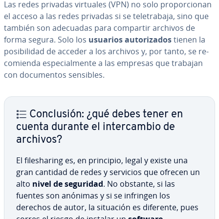
Las redes privadas virtuales (VPN) no solo pro­po­r­cio­nan
el acceso a las redes privadas si se te­le­tra­ba­ja, sino que
también son adecuadas para compartir archivos de
forma segura. Solo los
usuarios au­to­ri­za­dos
tienen la
po­si­bi­li­dad de acceder a los archivos y, por tanto, se re­
co­mie­n­da es­pe­cia­l­me­n­te a las empresas que trabajan
con do­cu­me­n­tos sensibles.
Co­n­clu­sión: ¿qué debes tener en
cuenta durante el in­te­r­ca­m­bio de
archivos?
El fi­le­sha­ri­ng es, en principio, legal y existe una
gran cantidad de redes y servicios que ofrecen un
alto
nivel de seguridad
. No obstante, si las
fuentes son anónimas y si se infringen los
derechos de autor, la situación es diferente, pues