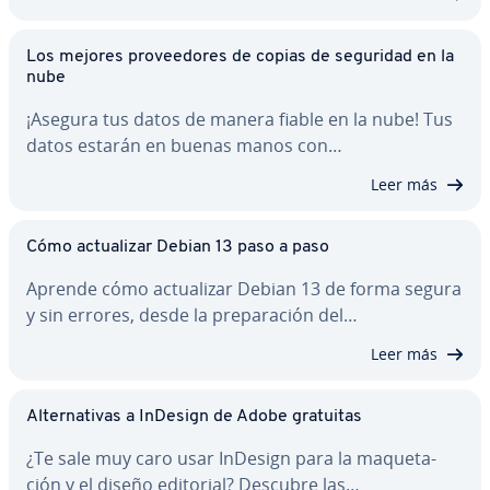
Los mejores pro­vee­do­res de copias de seguridad en la
nube
¡Asegura tus datos de manera fiable en la nube! Tus
datos estarán en buenas manos con…
Leer más
Cómo ac­tua­li­zar Debian 13 paso a paso
Aprende cómo ac­tua­li­zar Debian 13 de forma segura
y sin errores, desde la pre­pa­ra­ción del…
Leer más
Al­te­r­na­ti­vas a InDesign de Adobe gratuitas
¿Te sale muy caro usar InDesign para la ma­que­ta­
ción y el diseño editorial? Descubre las…