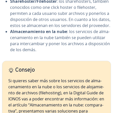
Sha­reho­s­ter/Fi­leho­s­ter
: los sha­reho­s­te­rs, también
conocidos como one click hoster o fi­leho­s­ter,
permiten a cada usuario subir archivos y ponerlos a
di­s­po­si­ción de otros usuarios. En cuanto a los datos,
estos se almacenan en los se­r­vi­do­res del proveedor.
Al­ma­ce­na­mie­n­to en la nube
: los servicios de al­ma­
ce­na­mie­n­to en la nube también se pueden utilizar
para in­te­r­ca­m­biar y poner los archivos a di­s­po­si­ción
de los demás.
Consejo
Si quieres saber más sobre los servicios de al­ma­
ce­na­mie­n­to en la nube o los servicios de alo­ja­mie­
n­to de archivos (fi­leho­s­ti­ng), en la Digital Guide de
IONOS vas a poder encontrar más in­fo­r­ma­ción: en
el artículo “Al­ma­ce­na­mie­n­to en la nube: co­m­pa­ra­
ti­va”, pre­se­n­ta­mos varias so­lu­cio­nes para