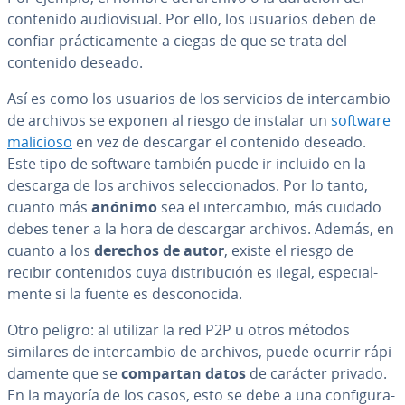
contenido au­dio­vi­sual. Por ello, los usuarios deben de
confiar prá­c­ti­ca­me­n­te a ciegas de que se trata del
contenido deseado.
Así es como los usuarios de los servicios de in­te­r­ca­m­bio
de archivos se exponen al riesgo de instalar un
software
malicioso
en vez de descargar el contenido deseado.
Este tipo de software también puede ir incluido en la
descarga de los archivos se­le­c­cio­na­dos. Por lo tanto,
cuanto más
anónimo
sea el in­te­r­ca­m­bio, más cuidado
debes tener a la hora de descargar archivos. Además, en
cuanto a los
derechos de autor
, existe el riesgo de
recibir co­n­te­ni­dos cuya di­s­tri­bu­ción es ilegal, es­pe­cia­l­
me­n­te si la fuente es de­s­co­no­ci­da.
Otro peligro: al utilizar la red P2P u otros métodos
similares de in­te­r­ca­m­bio de archivos, puede ocurrir rá­pi­
da­me­n­te que se
compartan datos
de carácter privado.
En la mayoría de los casos, esto se debe a una co­n­fi­gu­ra­