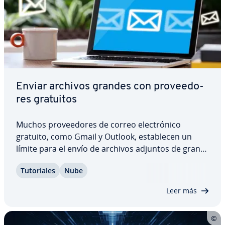
Enviar archivos grandes con pro­vee­do­
res gratuitos
Muchos pro­vee­do­res de correo ele­c­tró­ni­co
gratuito, como Gmail y Outlook, es­ta­ble­cen un
límite para el envío de archivos adjuntos de gran
tamaño. Sin embargo, si quieres enviar archivos
Tu­to­ria­les
Nube
grandes, puedes utilizar servicios gratuitos de in­
te­r­ca­m­bio de archivos, que incluyen enlaces…
Leer más