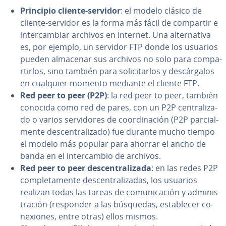
Principio cliente-servidor
: el modelo clásico de
cliente-servidor es la forma más fácil de compartir e
in­te­r­ca­m­biar archivos en Internet. Una al­te­r­na­ti­va
es, por ejemplo, un servidor FTP donde los usuarios
pueden almacenar sus archivos no solo para co­m­pa­
r­ti­r­los, sino también para so­li­ci­tar­los y de­s­cá­r­ga­los
en cualquier momento mediante el cliente FTP.
Red peer to peer (P2P)
: la red peer to peer, también
conocida como red de pares, con un P2P ce­n­tra­li­za­
do o varios se­r­vi­do­res de coor­di­na­ción (P2P pa­r­cia­l­
me­n­te de­s­ce­n­tra­li­za­do) fue durante mucho tiempo
el modelo más popular para ahorrar el ancho de
banda en el in­te­r­ca­m­bio de archivos.
Red peer to peer de­s­ce­n­tra­li­za­da
: en las redes P2P
co­m­ple­ta­me­n­te de­s­ce­n­tra­li­za­das, los usuarios
realizan todas las tareas de co­mu­ni­ca­ción y ad­mi­ni­s­
tra­ción (responder a las búsquedas, es­ta­ble­cer co­
ne­xio­nes, entre otras) ellos mismos.