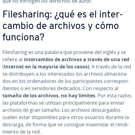
que no infringen los derechos de autor.
Fi­le­sha­ri­ng: ¿qué es el in­te­r­
ca­m­bio de archivos y cómo
funciona?
Fi­le­sha­ri­ng es una palabra que proviene del inglés y se
refiere al
in­te­r­ca­m­bio de archivos a través de una red
(
Internet en la mayoría de los casos)
. A través de la red
se di­s­tri­bu­yen a los in­te­re­sa­dos los archivos al­ma­ce­na­
dos en los or­de­na­do­res de los pa­r­ti­ci­pa­n­tes co­rre­s­po­n­
die­n­tes o en se­r­vi­do­res dedicados. Con respecto al
tamaño de los archivos
,
no hay límites
. Por esta razón,
las pla­ta­fo­r­mas se utilizan pri­n­ci­pa­l­me­n­te para enviar
archivos de gran tamaño. Los archivos de­s­ca­r­ga­dos
suelen estar di­s­po­ni­bles para otros usuarios durante la
descarga, de forma que se consigue maximizar el re­n­di­
mie­n­to de la red.