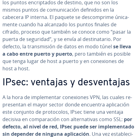
los puntos en­cri­p­ta­dos de destino, que no son los
mismos puntos de co­mu­ni­ca­ción definidos en la
cabecera IP interna. El paquete se de­s­co­m­pri­me úni­ca­
me­n­te cuando ha alcanzado los puntos finales de
cifrado, proceso que también se conoce como “pasar la
puerta de seguridad”, y se envía al de­s­ti­na­ta­rio. Por
defecto, la tra­n­s­mi­sión de datos en modo túnel
se lleva
a cabo entre puerto y puerto
, pero también es posible
que tenga lugar de host a puerto y en co­ne­xio­nes de
host a host.
IPsec: ventajas y de­s­ve­n­ta­jas
A la hora de im­ple­me­n­tar co­ne­xio­nes VPN, las cuales re­
pre­se­n­tan el mayor sector donde encuentra apli­ca­ción
este conjunto de pro­to­co­los, IPsec tiene una ventaja
decisiva en co­m­pa­ra­ción con al­te­r­na­ti­vas como SSL:
por
defecto, al nivel de red, IPsec puede ser im­ple­me­n­ta­do
sin depender de ninguna apli­ca­ción
. Una vez es­ta­ble­ci­