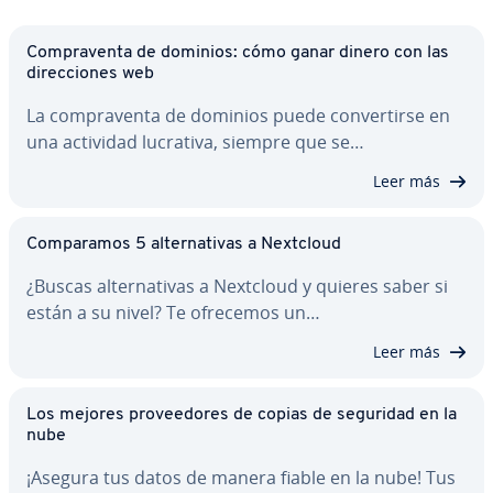
Co­m­pra­ve­n­ta de dominios: cómo ganar dinero con las
di­re­c­cio­nes web
La co­m­pra­ve­n­ta de dominios puede co­n­ve­r­ti­r­se en
una actividad lucrativa, siempre que se…
Leer más
Co­m­pa­ra­mos 5 al­te­r­na­ti­vas a Nextcloud
¿Buscas al­te­r­na­ti­vas a Nextcloud y quieres saber si
están a su nivel? Te ofrecemos un…
Leer más
Los mejores pro­vee­do­res de copias de seguridad en la
nube
¡Asegura tus datos de manera fiable en la nube! Tus