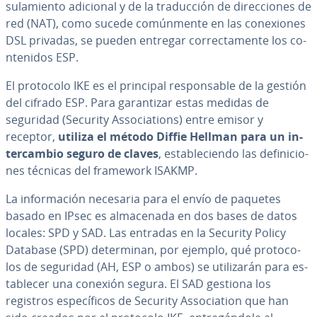
su­la­mie­n­to adicional y de la tra­du­c­ción de di­re­c­cio­nes de
red (NAT), como sucede co­mú­n­me­n­te en las co­ne­xio­nes
DSL privadas, se pueden entregar co­rre­c­ta­me­n­te los co­
n­te­ni­dos ESP.
El protocolo IKE es el principal re­s­po­n­sa­ble de la gestión
del cifrado ESP. Para ga­ra­n­ti­zar estas medidas de
seguridad (Security As­so­cia­tio­ns) entre emisor y
receptor,
utiliza el método Diffie Hellman para un in­
te­r­ca­m­bio seguro de claves
, es­ta­ble­cie­n­do las de­fi­ni­cio­
nes técnicas del framework ISAKMP.
La in­fo­r­ma­ción necesaria para el envío de paquetes
basado en IPsec es al­ma­ce­na­da en dos bases de datos
locales: SPD y SAD. Las entradas en la Security Policy
Database (SPD) de­te­r­mi­nan, por ejemplo, qué pro­to­co­
los de seguridad (AH, ESP o ambos) se uti­li­za­rán para es­
ta­ble­cer una conexión segura. El SAD gestiona los
registros es­pe­cí­fi­cos de Security As­so­cia­tion que han