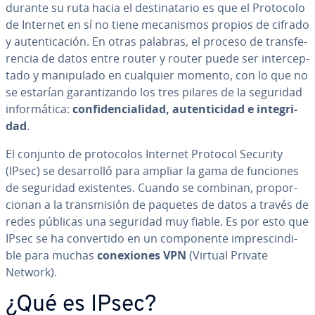
durante su ruta hacia el de­s­ti­na­ta­rio es que el Protocolo
de Internet en sí no tiene me­ca­ni­s­mos propios de cifrado
y au­te­n­ti­ca­ción. En otras palabras, el proceso de tra­n­s­fe­
re­n­cia de datos entre router y router puede ser in­te­r­ce­p­
ta­do y ma­ni­pu­la­do en cualquier momento, con lo que no
se estarían ga­ra­n­ti­za­n­do los tres pilares de la seguridad
in­fo­r­má­ti­ca:
co­n­fi­de­n­cia­li­dad, au­te­n­ti­ci­dad e in­te­gri­
dad
.
El conjunto de pro­to­co­los Internet Protocol Security
(IPsec) se de­sa­rro­lló para ampliar la gama de funciones
de seguridad exi­s­te­n­tes. Cuando se combinan, pro­po­r­
cio­nan a la tra­n­s­mi­sión de paquetes de datos a través de
redes públicas una seguridad muy fiable. Es por esto que
IPsec se ha co­n­ve­r­ti­do en un co­m­po­ne­n­te im­pre­s­ci­n­di­
ble para muchas
co­ne­xio­nes VPN
(Virtual Private
Network).
¿Qué es IPsec?