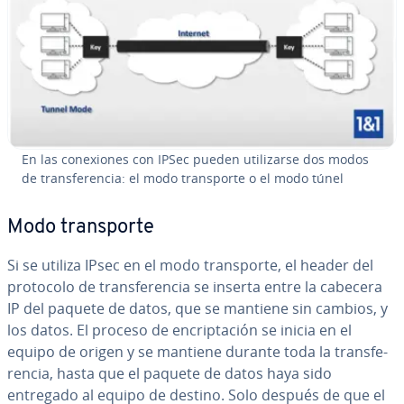
En las co­ne­xio­nes con IPSec pueden uti­li­zar­se dos modos
de tra­n­s­fe­re­n­cia: el modo tra­n­s­po­r­te o el modo túnel
Modo tra­n­s­po­r­te
Si se utiliza IPsec en el modo tra­n­s­po­r­te, el header del
protocolo de tra­n­s­fe­re­n­cia se inserta entre la cabecera
IP del paquete de datos, que se mantiene sin cambios, y
los datos. El proceso de en­cri­p­ta­ción se inicia en el
equipo de origen y se mantiene durante toda la tra­n­s­fe­
re­n­cia, hasta que el paquete de datos haya sido
entregado al equipo de destino. Solo después de que el