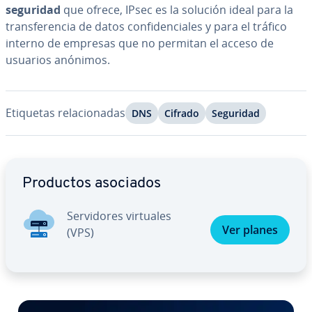
seguridad
que ofrece, IPsec es la solución ideal para la
tra­n­s­fe­re­n­cia de datos co­n­fi­de­n­cia­les y para el tráfico
interno de empresas que no permitan el acceso de
usuarios anónimos.
Etiquetas re­la­cio­na­das
DNS
Cifrado
Seguridad
Ir al menú principal
Productos asociados
Se­r­vi­do­res virtuales
Ver planes
(VPS)