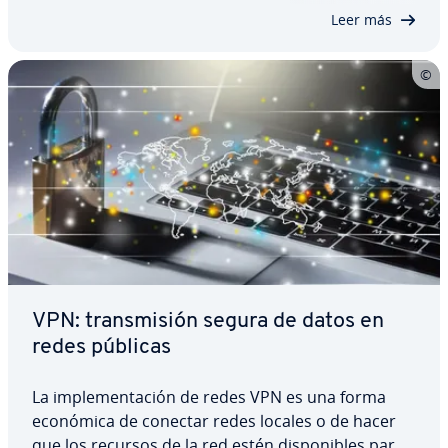
numéricas im­po­si­bles de recordar. Sin embargo,
Leer más
la…
VPN: tra­n­s­mi­sión segura de datos en
redes públicas
La im­ple­me­n­ta­ción de redes VPN es una forma
económica de conectar redes locales o de hacer
que los recursos de la red estén di­s­po­ni­bles para