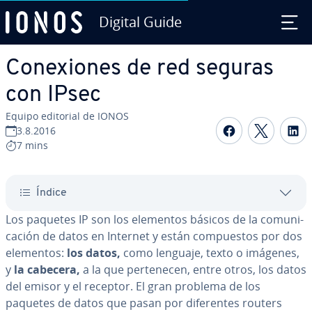
Digital Guide
Saltar al contenido principal
Co­ne­xio­nes de red seguras
con IPsec
Equipo editorial de IONOS
Compartir 
Compar
C
3.8.2016
7 mins
Índice
Los paquetes IP son los elementos básicos de la co­mu­ni­
ca­ción de datos en Internet y están co­m­pue­s­tos por dos
elementos:
los datos,
como lenguaje, texto o imágenes,
y
la cabecera,
a la que pe­r­te­ne­cen, entre otros, los datos
del emisor y el receptor. El gran problema de los
paquetes de datos que pasan por di­fe­re­n­tes routers