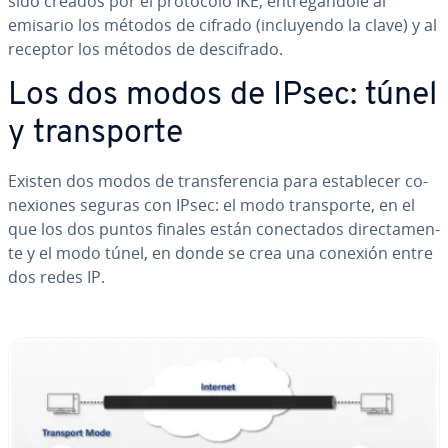
sido creados por el protocolo IKE, en­tre­gá­n­do­le al
emisario los métodos de cifrado (in­clu­ye­n­do la clave) y al
receptor los métodos de de­s­ci­fra­do.
Los dos modos de IPsec: túnel
y tra­n­s­po­r­te
Existen dos modos de tra­n­s­fe­re­n­cia para es­ta­ble­cer co­
ne­xio­nes seguras con IPsec: el modo tra­n­s­po­r­te, en el
que los dos puntos finales están co­ne­c­ta­dos di­re­c­ta­me­n­
te y el modo túnel, en donde se crea una conexión entre
dos redes IP.