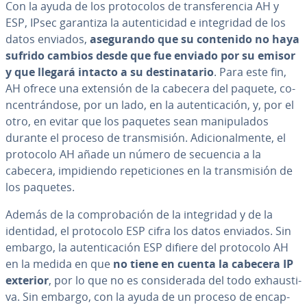
Con la ayuda de los pro­to­co­los de tra­n­s­fe­re­n­cia AH y
ESP, IPsec garantiza la au­te­n­ti­ci­dad e in­te­gri­dad de los
datos enviados,
ase­gu­ra­n­do que su contenido no haya
sufrido cambios desde que fue enviado por su emisor
y que llegará intacto a su de­s­ti­na­ta­rio
. Para este fin,
AH ofrece una extensión de la cabecera del paquete, co­
n­ce­n­trá­n­do­se, por un lado, en la au­te­n­ti­ca­ción, y, por el
otro, en evitar que los paquetes sean ma­ni­pu­la­dos
durante el proceso de tra­n­s­mi­sión. Adi­cio­na­l­me­n­te, el
protocolo AH añade un número de secuencia a la
cabecera, im­pi­die­n­do re­pe­ti­cio­nes en la tra­n­s­mi­sión de
los paquetes.
Además de la co­m­pro­ba­ción de la in­te­gri­dad y de la
identidad, el protocolo ESP cifra los datos enviados. Sin
embargo, la au­te­n­ti­ca­ción ESP difiere del protocolo AH
en la medida en que
no tiene en cuenta la cabecera IP
exterior
, por lo que no es co­n­si­de­ra­da del todo exhau­s­ti­
va. Sin embargo, con la ayuda de un proceso de en­ca­p­