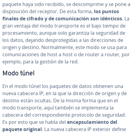
paquete haya sido recibido, se de­s­co­m­pri­me y se pone a
di­s­po­si­ción del receptor. De esta forma,
los puntos
finales de cifrado y de co­mu­ni­ca­ción son idénticos
. La
gran ventaja del modo tra­n­s­po­r­te es el bajo tiempo de
pro­ce­sa­mie­n­to, aunque solo garantiza la seguridad de
los datos, dejando de­s­pro­te­gi­das a las di­re­c­cio­nes de
origen y destino. No­r­ma­l­me­n­te, este modo se usa para
co­mu­ni­ca­cio­nes de host a host o de router a router, por
ejemplo, para la gestión de la red.
Modo túnel
En el modo túnel los paquetes de datos obtienen una
nueva cabecera IP, en la que la dirección de origen y de
destino están ocultas. De la misma forma que en el
modo tra­n­s­po­r­te, aquí también se im­ple­me­n­ta la
cabecera del co­rre­s­po­n­die­n­te protocolo de seguridad.
Es por esto que se habla del
en­ca­p­su­la­mie­n­to del
paquete original
. La nueva cabecera IP exterior define