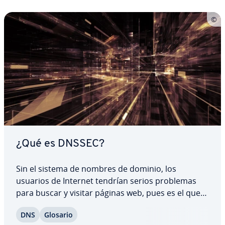
¿Qué es DNSSEC?
Sin el sistema de nombres de dominio, los
usuarios de Internet tendrían serios problemas
para buscar y visitar páginas web, pues es el que
permite que se puedan vi­sua­li­zar las di­re­c­cio­nes
DNS
Glosario
como texto, en lugar de como co­m­bi­na­cio­nes