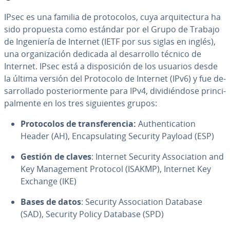
IPsec es una familia de pro­to­co­los, cuya ar­qui­te­c­tu­ra ha
sido propuesta como estándar por el Grupo de Trabajo
de In­ge­nie­ría de Internet (IETF por sus siglas en inglés),
una or­ga­ni­za­ción dedicada al de­sa­rro­llo técnico de
Internet. IPsec está a di­s­po­si­ción de los usuarios desde
la última versión del Protocolo de Internet (IPv6) y fue de­
sa­rro­lla­do po­s­te­rio­r­me­n­te para IPv4, di­vi­dié­n­do­se pri­n­ci­
pa­l­me­n­te en los tres si­guie­n­tes grupos:
Pro­to­co­los de tra­n­s­fe­re­n­cia:
Au­the­n­ti­ca­tion
Header (AH), En­ca­p­su­la­ti­ng Security Payload (ESP)
Gestión de claves
: Internet Security As­so­cia­tion and
Key Ma­na­ge­me­nt Protocol (ISAKMP), Internet Key
Exchange (IKE)
Bases de datos
: Security As­so­cia­tion Database
(SAD), Security Policy Database (SPD)