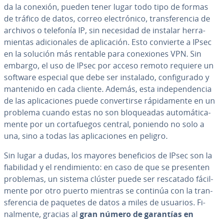
da la conexión, pueden tener lugar todo tipo de formas
de tráfico de datos, correo ele­c­tró­ni­co, tra­n­s­fe­re­n­cia de
archivos o telefonía IP, sin necesidad de instalar he­rra­
mie­n­tas adi­cio­na­les de apli­ca­ción. Esto convierte a IPsec
en la solución más rentable para co­ne­xio­nes VPN. Sin
embargo, el uso de IPsec por acceso remoto requiere un
software especial que debe ser instalado, co­n­fi­gu­ra­do y
mantenido en cada cliente. Además, esta in­de­pe­n­de­n­cia
de las apli­ca­cio­nes puede co­n­ve­r­ti­r­se rá­pi­da­me­n­te en un
problema cuando estas no son blo­quea­das au­to­má­ti­ca­
me­n­te por un co­r­ta­fue­gos central, poniendo no solo a
una, sino a todas las apli­ca­cio­nes en peligro.
Sin lugar a dudas, los mayores be­ne­fi­cios de IPsec son la
fia­bi­li­dad y el re­n­di­mie­n­to: en caso de que se presenten
problemas, un sistema clúster puede ser rescatado fá­ci­l­
me­n­te por otro puerto mientras se continúa con la tra­n­
s­fe­re­n­cia de paquetes de datos a miles de usuarios. Fi­
na­l­me­n­te, gracias al
gran número de garantías en