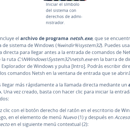
Iniciar el símbolo
del sistema con
derechos de ad­mi­
ni­s­tra­dor.
incluye el
archivo de
programa
netsh.exe
, que se encuentr
a de sistema de Windows (
%windir%\system32
). Puedes us
a directa para llegar antes a la entrada de comandos de Ne
 la ruta
C:\NWindows\System32\netsh.exe
en la barra de di­r
 Ex­plo­ra­dor de Windows y pulsa [Intro]. Podrás escribir di­re­
e los comandos Netsh en la ventana de entrada que se abrirá
llegar más rá­pi­da­me­n­te a la llamada directa mediante un
o.
Una vez creado, basta con hacer clic para iniciar la entra
dos:
z clic con el botón derecho del ratón en el es­cri­to­rio de Wi
ego, en el elemento de menú
Nuevo
(1) y después en
Acceso
recto
en el siguiente menú co­n­te­x­tual (2):