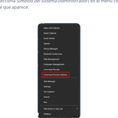
le­c­cio­na
Símbolo del sistema
(Ad­mi­ni­s­tra­dor) en el menú co­
al que aparece.