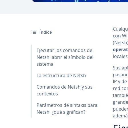
Cua­l­q
Índice
con Wi
(Netsh
operat
Ejecutar los comandos de
locales
Netsh: abrir el símbolo del
sistema
Sus apl
pasando
La es­tru­c­tu­ra de Netsh
IP y de 
Comandos de Netsh y sus
red con
contextos
tambié
grandes
Pa­rá­me­tros de sintaxis para
pueden 
Netsh: ¿qué si­g­ni­fi­can?
ademá