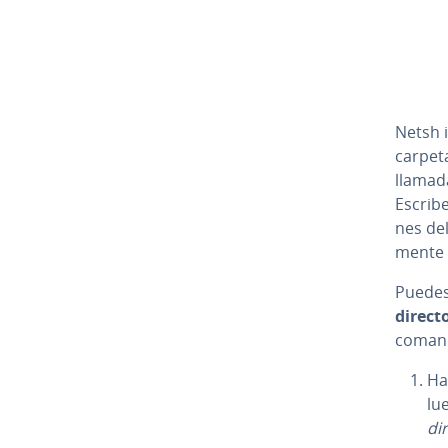
Netsh 
carpet
llamad
Escribe
nes del
me­n­t
Puedes 
direct
coman
Ha
lu
di