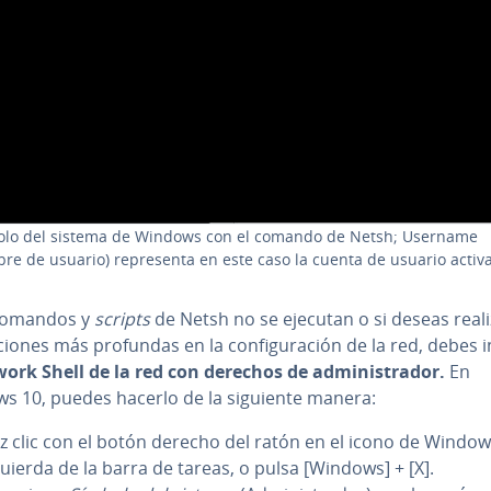
lo del sistema de Windows con el comando de Netsh; Username
re de usuario) re­pre­se­n­ta en este caso la cuenta de usuario activa
 comandos y
scripts
de Netsh no se ejecutan o si deseas reali
­n­cio­nes más profundas en la co­n­fi­gu­ra­ción de la red, debes i
ork Shell de la red con derechos de ad­mi­ni­s­tra­dor.
En
s 10, puedes hacerlo de la siguiente manera:
z clic con el botón derecho del ratón en el icono de Windows
quierda de la barra de tareas, o pulsa [Windows] + [X].