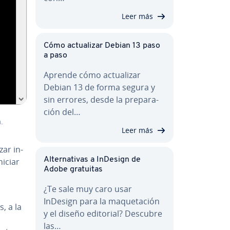
Leer más
Cómo ac­tua­li­zar Debian 13 paso
a paso
Aprende cómo ac­tua­li­zar
Debian 13 de forma segura y
sin errores, desde la pre­pa­ra­
ción del…
.
Leer más
zar in­
Al­te­r­na­ti­vas a InDesign de
niciar
Adobe gratuitas
¿Te sale muy caro usar
InDesign para la ma­que­ta­ción
, a la
y el diseño editorial? Descubre
las…