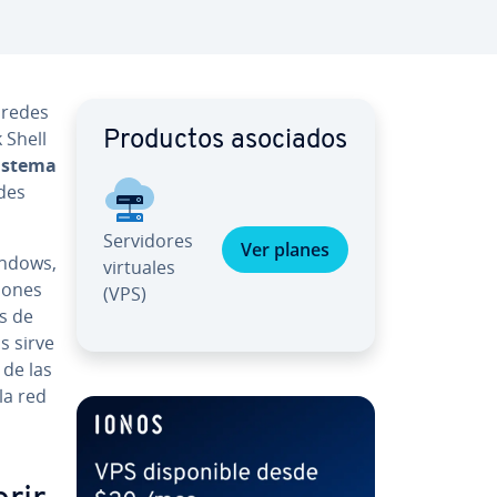
e redes
 Shell
Productos asociados
sistema
edes
Se­r­vi­do­res
Ver planes
Windows,
virtuales
io­nes
(VPS)
as de
s sirve
 de las
la red