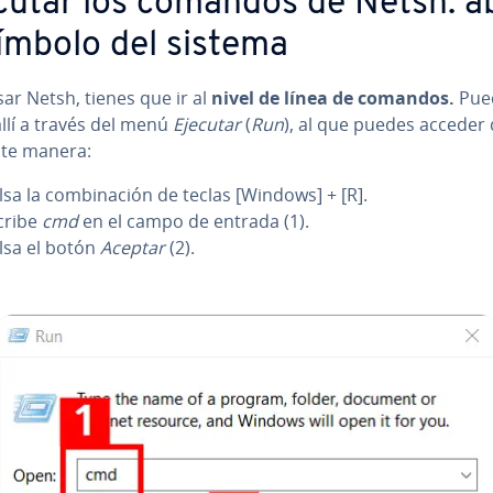
cutar los comandos de Netsh: ab
símbolo del sistema
ar Netsh, tienes que ir al
nivel de línea de comandos.
Pue
allí a través del menú
Ejecutar
(
Run
), al que puedes acceder 
nte manera:
sa la co­m­bi­na­ción de teclas [Windows] + [R].
cribe
cmd
en el campo de entrada (1).
lsa el botón
Aceptar
(2).