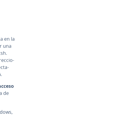
a en la
ar una
tsh.
e­c­cio­
c­ta­
.
acceso
da de
ndows,