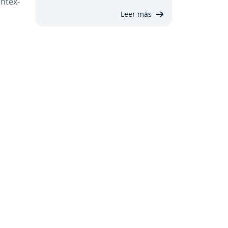
n­te­x­
Leer más