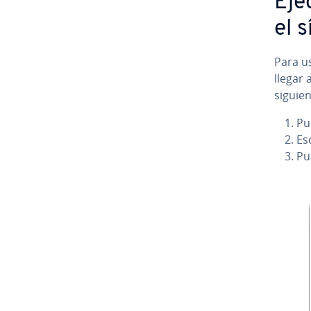
Eje
el 
Para us
llegar 
siguie
Pul
Es
Pu