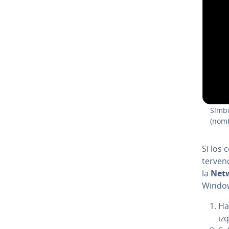
Símbo
(nomb
Si los
te­r­ve
la
Netw
Window
Ha
iz