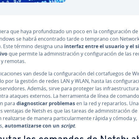
uie­ra que haya pro­fu­n­di­za­do un poco en la co­n­fi­gu­ra­ción d
ndows se habrá en­co­n­tra­do tarde o temprano con Network
). Este término designa una
interfaz entre el usuario y el 
ivo
que permite la ad­mi­ni­s­tra­ción y co­n­fi­gu­ra­ción de las r
 y remotas.
i­ca­cio­nes van desde la co­n­fi­gu­ra­ción del co­r­ta­fue­gos de 
 por la gestión de redes LAN y WLAN, hasta las co­n­fi­gu­ra­c
se­r­vi­do­res. Además, sirve para proteger las in­frae­s­tru­c­tu­r
tra ataques externos. La he­rra­mie­n­ta de línea de comando
n para
dia­g­no­s­ti­car problemas
en la red y re­pa­rar­los. Una
 ventajas de Netsh es que las tareas de ad­mi­ni­s­tra­ción de 
rea­li­zar­se de manera pa­r­ti­cu­la­r­me­n­te rápida y cómoda y,
s,
au­to­ma­ti­zar­se
con un
script
.