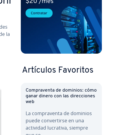
rir
des
de la
Artículos Favoritos
Co­m­pra­ve­n­ta de dominios: cómo
ganar dinero con las di­re­c­cio­nes
web
La co­m­pra­ve­n­ta de dominios
puede co­n­ve­r­ti­r­se en una
actividad lucrativa, siempre
que se…