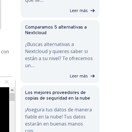
Leer más
Co­m­pa­ra­mos 5 al­te­r­na­ti­vas a
Nextcloud
¿Buscas al­te­r­na­ti­vas a
Nextcloud y quieres saber si
 con
están a su nivel? Te ofrecemos
un…
Leer más
Los mejores pro­vee­do­res de
copias de seguridad en la nube
¡Asegura tus datos de manera
fiable en la nube! Tus datos
estarán en buenas manos
con…