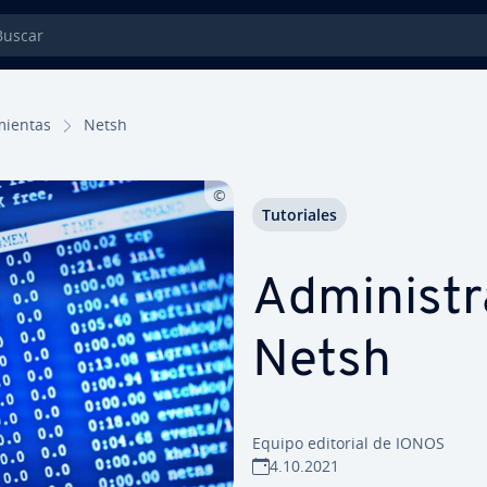
car
mie­n­tas
Netsh
Tu­to­ria­les
Ad­mi­ni­s­
Netsh
Equipo editorial de IONOS
4.10.2021