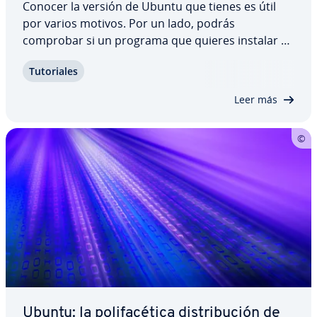
Conocer la versión de Ubuntu que tienes es útil
por varios motivos. Por un lado, podrás
comprobar si un programa que quieres instalar es
co­m­pa­ti­ble con tu versión y, por el otro, te servirá
Tu­to­ria­les
para encontrar solución a los problemas que te dé
tu ordenador más rá­pi­da­me­n­te. Es…
Leer más
Ubuntu: la po­li­fa­cé­ti­ca di­s­tri­bu­ción de