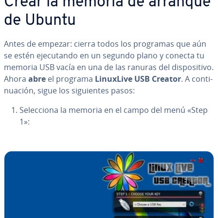
Crear la memoria de arranque
de Ubuntu
Antes de empezar: cierra todos los programas que aún
se estén eje­cu­ta­n­do en un segundo plano y conecta tu
memoria USB vacía en una de las ranuras del di­s­po­si­ti­vo.
Ahora
abre
el programa
LinuxLive USB Creator
. A co­n­ti­
nua­ción, sigue los si­guie­n­tes pasos:
Se­le­c­cio­na la memoria en el campo del menú «Step
1»: