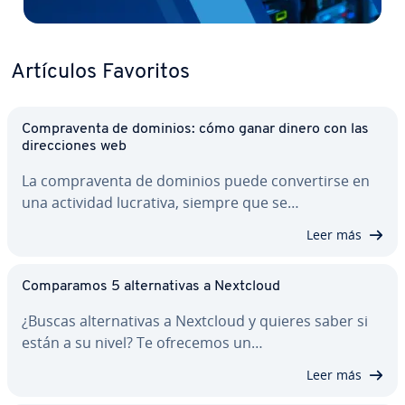
Artículos Favoritos
Co­m­pra­ve­n­ta de dominios: cómo ganar dinero con las
di­re­c­cio­nes web
La co­m­pra­ve­n­ta de dominios puede co­n­ve­r­ti­r­se en
una actividad lucrativa, siempre que se…
Leer más
Co­m­pa­ra­mos 5 al­te­r­na­ti­vas a Nextcloud
¿Buscas al­te­r­na­ti­vas a Nextcloud y quieres saber si
están a su nivel? Te ofrecemos un…
Leer más