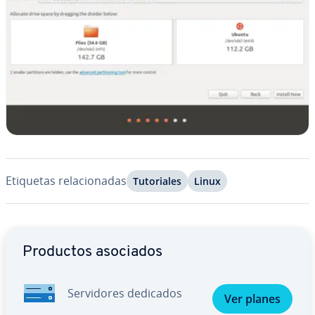
Etiquetas re­la­cio­na­das
Tu­to­ria­les
Linux
Ir al menú principal
Productos asociados
Se­r­vi­do­res dedicados
Ver planes