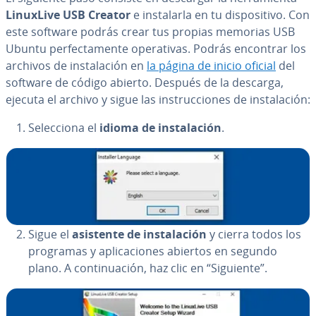
LinuxLive USB Creator
e in­s­ta­lar­la en tu di­s­po­si­ti­vo. Con
este software podrás crear tus propias memorias USB
Ubuntu pe­r­fe­c­ta­me­n­te ope­ra­ti­vas. Podrás encontrar los
archivos de in­s­ta­la­ción en
la página de inicio oficial
del
software de código abierto. Después de la descarga,
ejecuta el archivo y sigue las in­s­tru­c­cio­nes de in­s­ta­la­ción:
Se­le­c­cio­na el
idioma de in­s­ta­la­ción
.
Sigue el
asistente de in­s­ta­la­ción
y cierra todos los
programas y apli­ca­cio­nes abiertos en segundo
plano. A co­n­ti­nua­ción, haz clic en “Siguiente”.