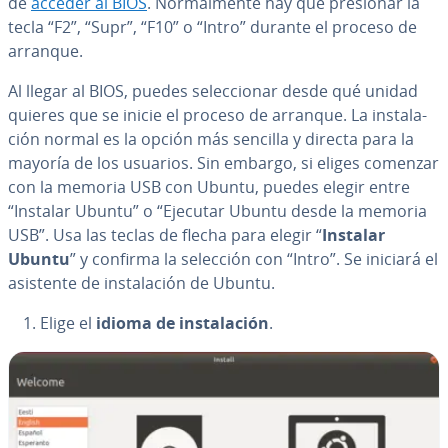
de
acceder al BIOS
. No­r­ma­l­me­n­te hay que presionar la
tecla “F2”, “Supr”, “F10” o “Intro” durante el proceso de
arranque.
Al llegar al BIOS, puedes se­le­c­cio­nar desde qué unidad
quieres que se inicie el proceso de arranque. La in­s­ta­la­
ción normal es la opción más sencilla y directa para la
mayoría de los usuarios. Sin embargo, si eliges comenzar
con la memoria USB con Ubuntu, puedes elegir entre
“Instalar Ubuntu” o “Ejecutar Ubuntu desde la memoria
USB”. Usa las teclas de flecha para elegir “
Instalar
Ubuntu
” y confirma la selección con “Intro”. Se iniciará el
asistente de in­s­ta­la­ción de Ubuntu.
Elige el
idioma de in­s­ta­la­ción
.