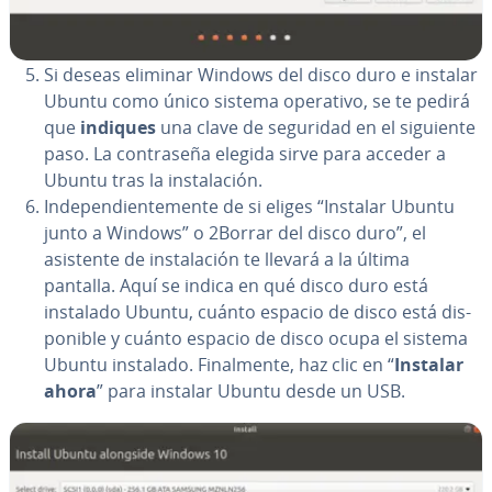
Si deseas eliminar Windows del disco duro e instalar
Ubuntu como único sistema operativo, se te pedirá
que
indiques
una clave de seguridad en el siguiente
paso. La co­n­tra­se­ña elegida sirve para acceder a
Ubuntu tras la in­s­ta­la­ción.
In­de­pe­n­die­n­te­me­n­te de si eliges “Instalar Ubuntu
junto a Windows” o 2Borrar del disco duro”, el
asistente de in­s­ta­la­ción te llevará a la última
pantalla. Aquí se indica en qué disco duro está
instalado Ubuntu, cuánto espacio de disco está di­s­
po­ni­ble y cuánto espacio de disco ocupa el sistema
Ubuntu instalado. Fi­na­l­me­n­te, haz clic en “
Instalar
ahora
” para instalar Ubuntu desde un USB.