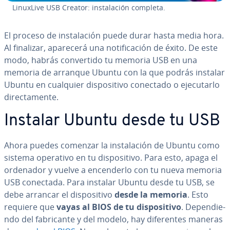
LinuxLive USB Creator: in­s­ta­la­ción completa.
El proceso de in­s­ta­la­ción puede durar hasta media hora.
Al finalizar, aparecerá una no­ti­fi­ca­ción de éxito. De este
modo, habrás co­n­ve­r­ti­do tu memoria USB en una
memoria de arranque Ubuntu con la que podrás instalar
Ubuntu en cualquier di­s­po­si­ti­vo conectado o eje­cu­tar­lo
di­re­c­ta­me­n­te.
Instalar Ubuntu desde tu USB
Ahora puedes comenzar la in­s­ta­la­ción de Ubuntu como
sistema operativo en tu di­s­po­si­ti­vo. Para esto, apaga el
ordenador y vuelve a en­ce­n­de­r­lo con tu nueva memoria
USB conectada. Para instalar Ubuntu desde tu USB, se
debe arrancar el di­s­po­si­ti­vo
desde la memoria
. Esto
requiere que
vayas al BIOS de tu di­s­po­si­ti­vo
. De­pe­n­die­
n­do del fa­bri­ca­n­te y del modelo, hay di­fe­re­n­tes maneras