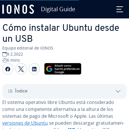
Digital Guide
Saltar al contenido principal
Cómo instalar Ubuntu desde
un USB
Equipo editorial de IONOS
9.2.2022
6 mins
Compartir Facebook
Compartir Twitter
Compartir LinkedIn
Índice
El sistema operativo libre Ubuntu está co­n­si­de­ra­do
como una co­m­pe­te­n­te al­te­r­na­ti­va a la altura de los
sistemas de pago de Microsoft o Apple. Las últimas
versiones de Ubuntu
se pueden descargar gra­tui­ta­me­n­