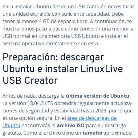
Para instalar Ubuntu desde un USB, también ne­ce­si­ta­rás
una unidad extraíble con su­fi­cie­n­te capacidad. Debe
tener al menos 4 GB de espacio libre. A co­n­ti­nua­ción, te
mo­s­tra­re­mos paso a paso cómo convertir una memoria
USB normal en una memoria USB Ubuntu e instalar el
sistema operativo di­re­c­ta­me­n­te con esta.
Pre­pa­ra­ción: descargar
Ubuntu e instalar LinuxLive
USB Creator
Antes de nada, descarga la
última versión de Ubuntu
.
La versión 18.04.3 LTS obtendrá re­gu­la­r­me­n­te ac­tua­li­za­
cio­nes de seguridad y es­ta­bi­li­dad hasta 2023, por lo que
es una opción segura. En el
área de descargas de
Ubuntu
en­co­n­tra­rás el
archivo ISO
para su descarga
gratuita. Como el archivo tiene un
tamaño
apro­xi­ma­do