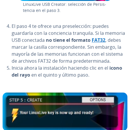
LinuxLive USB Creator: selección de Pe­r­si­s­
te­n­cia en el paso 3.
El paso 4 te ofrece una pre­se­le­c­ción: puedes
guardarla con la co­n­cie­n­cia tranquila. Si la memoria
USB conectada
no tiene el formato
FAT32
, debes
marcar la casilla co­rre­s­po­n­die­n­te. Sin embargo, la
mayoría de las memorias funcionan con el sistema
de archivos FAT32 de forma pre­de­te­r­mi­na­da.
Inicia ahora la in­s­ta­la­ción haciendo clic en el
icono
del rayo
en el quinto y último paso.