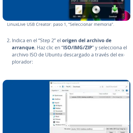
LinuxLive USB Creator: paso 1, “Se­le­c­cio­nar memoria”.
Indica en el “Step 2” el
origen del archivo de
arranque.
Haz clic en “
ISO/IMG/ZIP
” y se­le­c­cio­na el
archivo ISO de Ubuntu de­s­ca­r­ga­do a través del ex­
plo­ra­dor: