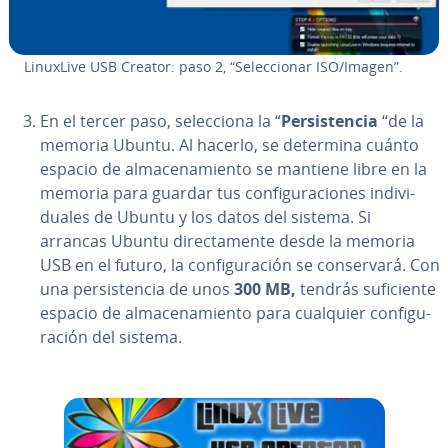
LinuxLive USB Creator: paso 2, “Se­le­c­cio­nar ISO/Imagen”.
En el tercer paso, se­le­c­cio­na la “
Pe­r­si­s­te­n­cia
“de la
memoria Ubuntu. Al hacerlo, se determina cuánto
espacio de al­ma­ce­na­mie­n­to se mantiene libre en la
memoria para guardar tus co­n­fi­gu­ra­cio­nes in­di­vi­
dua­les de Ubuntu y los datos del sistema. Si
arrancas Ubuntu di­re­c­ta­me­n­te desde la memoria
USB en el futuro, la co­n­fi­gu­ra­ción se co­n­se­r­va­rá. Con
una pe­r­si­s­te­n­cia de unos
300 MB,
tendrás su­fi­cie­n­te
espacio de al­ma­ce­na­mie­n­to para cualquier co­n­fi­gu­
ra­ción del sistema.