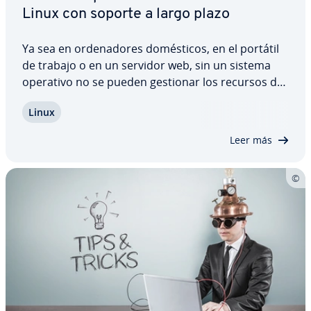
Linux con soporte a largo plazo
Ya sea en or­de­na­do­res do­mé­s­ti­cos, en el portátil
de trabajo o en un servidor web, sin un sistema
operativo no se pueden gestionar los recursos de
hardware. Desde hace años, los sistemas Windows
Linux
han probado su eficacia, los or­de­na­do­res Apple
funcionan con el sistema Mac OS X y las…
Leer más