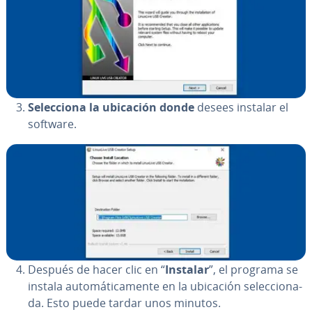
Se­le­c­cio­na la ubicación donde
desees instalar el
software.
Después de hacer clic en “
Instalar
”, el programa se
instala au­to­má­ti­ca­me­n­te en la ubicación se­le­c­cio­na­
da. Esto puede tardar unos minutos.