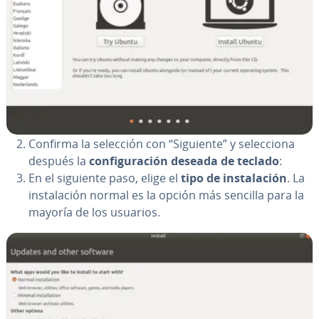
Confirma la selección con “Siguiente” y se­le­c­cio­na
después la
co­n­fi­gu­ra­ción deseada de teclado
:
En el siguiente paso, elige el
tipo de in­s­ta­la­ción
. La
in­s­ta­la­ción normal es la opción más sencilla para la
mayoría de los usuarios.