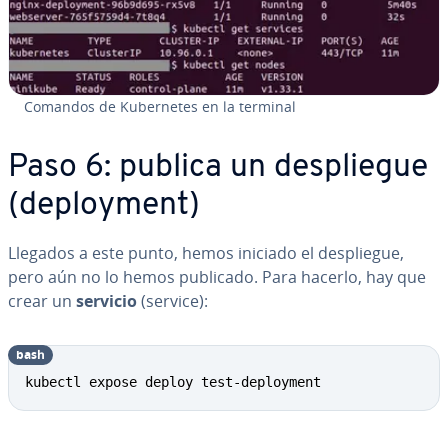
Comandos de Ku­be­r­ne­tes en la terminal
Paso 6: publica un de­s­plie­gue
(de­plo­y­me­nt)
Llegados a este punto, hemos iniciado el de­s­plie­gue,
pero aún no lo hemos publicado. Para hacerlo, hay que
crear un
servicio
(service):
bash
kubectl expose deploy test-deployment