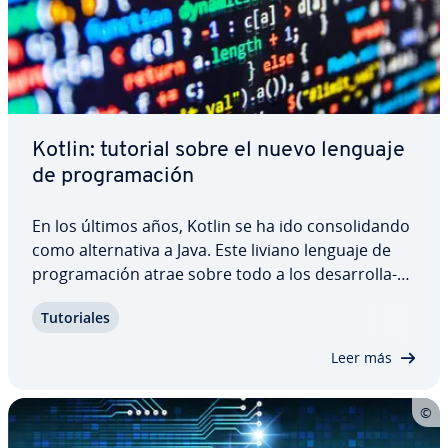
Kotlin: tutorial sobre el nuevo lenguaje
de pro­gra­ma­ción
En los últimos años, Kotlin se ha ido co­n­so­li­da­n­do
como al­te­r­na­ti­va a Java. Este liviano lenguaje de
pro­gra­ma­ción atrae sobre todo a los de­sa­rro­lla­
do­res de apli­ca­cio­nes Android. Si quieres saber
Tu­to­ria­les
cómo se crean clases de datos o funciones en
Kotlin, anímate a dar los primeros pasos…
Leer más