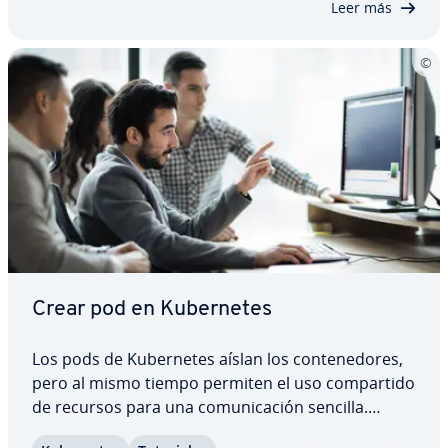
Leer más
Crear pod en Ku­be­r­ne­tes
Los pods de Ku­be­r­ne­tes aíslan los co­n­te­ne­do­res,
pero al mismo tiempo permiten el uso co­m­pa­r­ti­do
de recursos para una co­mu­ni­ca­ción sencilla.
Puedes co­n­fi­gu­rar de manera flexible las asi­g­na­