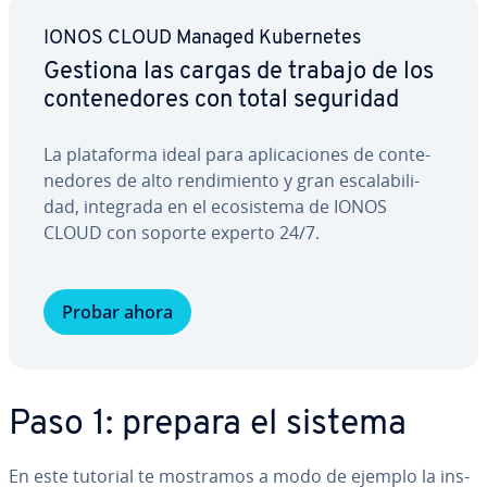
IONOS CLOUD Managed Ku­be­r­ne­tes
Gestiona las cargas de trabajo de los
co­n­te­ne­do­res con total seguridad
La pla­ta­fo­r­ma ideal para apli­ca­cio­nes de co­n­te­
ne­do­res de alto re­n­di­mie­n­to y gran es­ca­la­bi­li­
dad, integrada en el eco­si­s­te­ma de IONOS
CLOUD con soporte experto 24/7.
Probar ahora
Paso 1: prepara el sistema
En este tutorial te mostramos a modo de ejemplo la in­s­