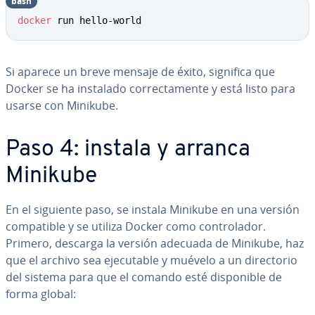
bash
docker
 run hello-world
Si aparece un breve mensaje de éxito, significa que
Docker se ha instalado co­rre­c­ta­me­n­te y está listo para
usarse con Minikube.
Paso 4: instala y arranca
Minikube
En el siguiente paso, se instala Minikube en una versión
co­m­pa­ti­ble y se utiliza Docker como co­n­tro­la­dor.
Primero, descarga la versión adecuada de Minikube, haz
que el archivo sea eje­cu­ta­ble y muévelo a un di­re­c­to­rio
del sistema para que el comando esté di­s­po­ni­ble de
forma global: