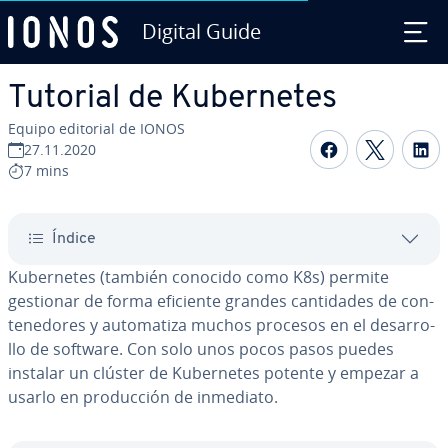
Digital Guide
Saltar al contenido principal
Tutorial de Ku­be­r­ne­tes
Equipo editorial de IONOS
Compartir 
Compar
C
27.11.2020
7 mins
Índice
Ku­be­r­ne­tes (también conocido como K8s) permite
gestionar de forma eficiente grandes ca­n­ti­da­des de co­n­
te­ne­do­res y au­to­ma­ti­za muchos procesos en el de­sa­rro­
llo de software. Con solo unos pocos pasos puedes
instalar un clúster de Ku­be­r­ne­tes potente y empezar a
usarlo en pro­du­c­ción de inmediato.