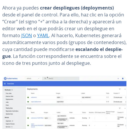
Ahora ya puedes
crear de­s­plie­gues (de­plo­y­me­nts)
desde el panel de control. Para ello, haz clic en la opción
“Crear” (el signo “+” arriba a la derecha) y aparecerá un
editor web en el que podrás crear un de­s­plie­gue en
formato
JSON
o
YAML
. Al hacerlo, Ku­be­r­ne­tes generará
au­to­má­ti­ca­me­n­te varios pods (grupos de co­n­te­ne­do­res),
cuya cantidad puede mo­di­fi­car­se
escalando el de­s­plie­
gue
. La función co­rre­s­po­n­die­n­te se encuentra sobre el
icono de tres puntos junto al de­s­plie­gue.