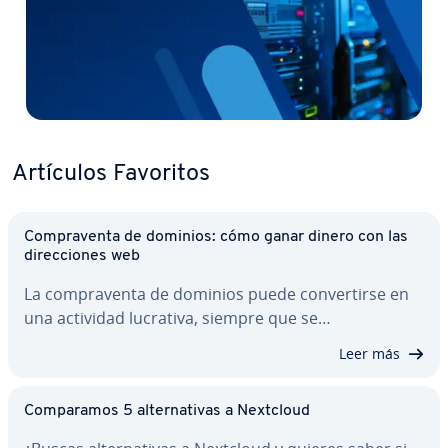
Artículos Favoritos
Co­m­pra­ve­n­ta de dominios: cómo ganar dinero con las
di­re­c­cio­nes web
La co­m­pra­ve­n­ta de dominios puede co­n­ve­r­ti­r­se en
una actividad lucrativa, siempre que se…
Leer más
Co­m­pa­ra­mos 5 al­te­r­na­ti­vas a Nextcloud