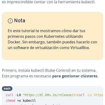
es im­pre­s­ci­n­di­ble contar con la he­rra­mie­n­ta kubectl.
Nota
En este tutorial te mostramos cómo dar tus
primeros pasos con Ku­be­r­ne­tes uti­li­za­n­do
Docker. Sin embargo, también puedes hacerlo con
un software de vi­r­tua­li­za­ción como Vi­r­tua­l­Box.
Primero, instala kubectl (Kube Control) en tu sistema.
Este programa es necesario
para gestionar clústeres
.
bash
curl
 -LO 
"https://dl.k8s.io/release/
$(
curl
 -Ls https
chmod