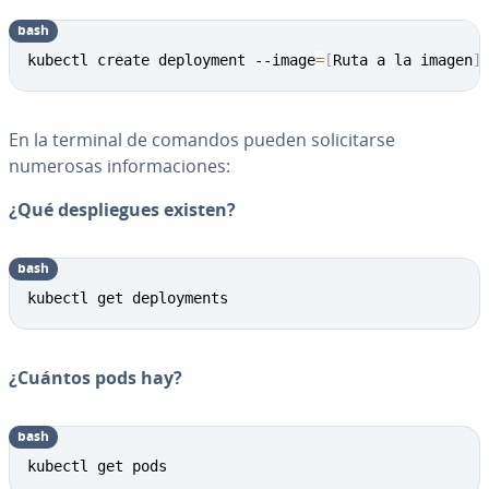
bash
kubectl create deployment --image
=
[
Ruta a la imagen
]
En la terminal de comandos pueden so­li­ci­tar­se
numerosas in­fo­r­ma­cio­nes:
¿Qué de­s­plie­gues existen?
bash
kubectl get deployments
¿Cuántos pods hay?
bash
kubectl get pods