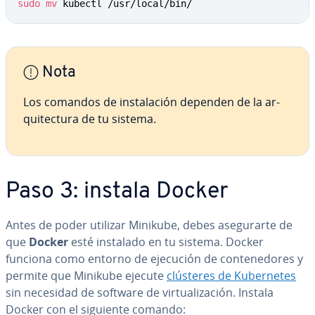
sudo
mv
 kubectl /usr/local/bin/
Nota
Los comandos de in­s­ta­la­ción dependen de la ar­
qui­te­c­tu­ra de tu sistema.
Paso 3: instala Docker
Antes de poder utilizar Minikube, debes ase­gu­rar­te de
que
Docker
esté instalado en tu sistema. Docker
funciona como entorno de ejecución de co­n­te­ne­do­res y
permite que Minikube ejecute
clústeres de Ku­be­r­ne­tes
sin necesidad de software de vi­r­tua­li­za­ción. Instala
Docker con el siguiente comando: