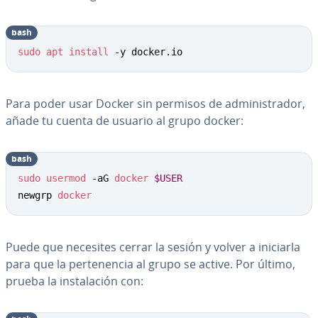
bash
sudo
apt
install
 -y docker.io
Para poder usar Docker sin permisos de ad­mi­ni­s­tra­dor,
añade tu cuenta de usuario al grupo docker:
bash
sudo
usermod
 -aG 
docker
$USER
newgrp 
docker
Puede que necesites cerrar la sesión y volver a iniciarla
para que la pe­r­te­ne­n­cia al grupo se active. Por último,
prueba la in­s­ta­la­ción con: