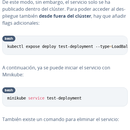
De este modo, sin embargo, el servicio solo se ha
publicado dentro del clúster. Para poder acceder al de­s­
plie­gue también
desde fuera del clúster
, hay que añadir
flags adi­cio­na­les:
bash
kubectl expose deploy test-deployment --type
=
LoadBal
A co­n­ti­nua­ción, ya se puede iniciar el servicio con
Minikube:
bash
minikube 
service
 test-deployment
También existe un comando para eliminar el servicio: