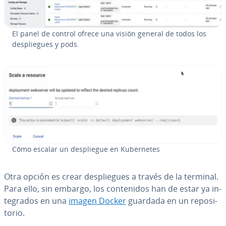
El panel de control ofrece una visión general de todos los
de­s­plie­gues y pods.
Cómo escalar un de­s­plie­gue en Ku­be­r­ne­tes
Otra opción es crear de­s­plie­gues a través de la terminal.
Para ello, sin embargo, los co­n­te­ni­dos han de estar ya in­
te­gra­dos en una
imagen Docker
guardada en un re­po­si­
to­rio.