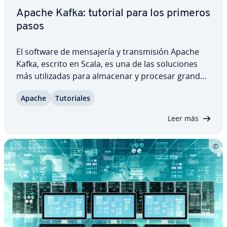
Apache Kafka: tutorial para los primeros
pasos
El software de me­n­sa­je­ría y tra­n­s­mi­sión Apache
Kafka, escrito en Scala, es una de las so­lu­cio­nes
más uti­li­za­das para almacenar y procesar grandes
flujos de datos de forma eficiente. En este tutorial
Apache
Tu­to­ria­les
de Kafka de­s­cu­bri­rás los re­qui­si­tos previos para
utilizar Apache Kafka y la mejor…
Leer más