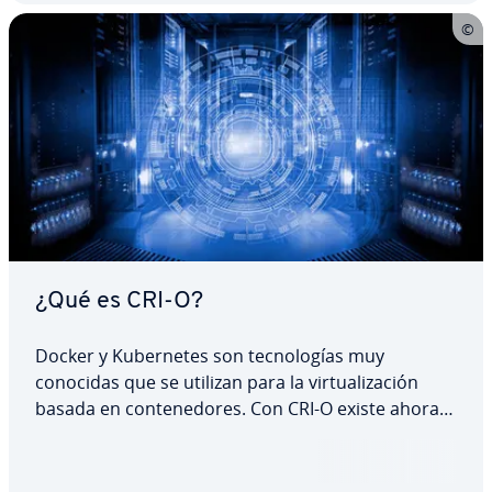
¿Qué es CRI-O?
Docker y Ku­be­r­ne­tes son te­c­no­lo­gías muy
conocidas que se utilizan para la vi­r­tua­li­za­ción
basada en co­n­te­ne­do­res. Con CRI-O existe ahora
un puente entre la Container Runtime Interface
(CRI) y los entornos en tiempo de ejecución exi­s­te­
n­tes, así como las imágenes de co­n­te­ne­do­res de…