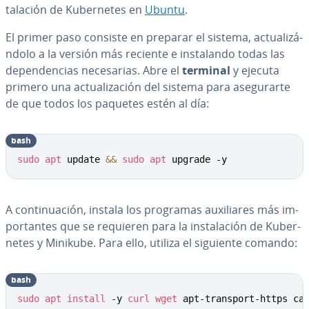
ta­la­ción de Ku­be­r­ne­tes en
Ubuntu
.
El primer paso consiste en preparar el sistema, ac­tua­li­zá­
n­do­lo a la versión más reciente e in­s­ta­la­n­do todas las
de­pe­n­de­n­cias ne­ce­sa­rias. Abre el
terminal
y ejecuta
primero una ac­tua­li­za­ción del sistema para ase­gu­rar­te
de que todos los paquetes estén al día:
bash
sudo
apt
 update 
&&
sudo
apt
 upgrade -y
A co­n­ti­nua­ción, instala los programas au­xi­lia­res más im­
po­r­ta­n­tes que se requieren para la in­s­ta­la­ción de Ku­be­r­
ne­tes y Minikube. Para ello, utiliza el siguiente comando:
bash
sudo
apt
install
 -y 
curl
wget
 apt-transport-https ca