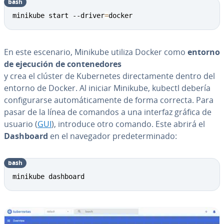
bash
minikube start --driver
=
docker
En este escenario, Minikube utiliza Docker como
entorno
de ejecución de co­n­te­ne­do­res
y crea el clúster de Ku­be­r­ne­tes di­re­c­ta­me­n­te dentro del
entorno de Docker. Al iniciar Minikube, kubectl debería
co­n­fi­gu­rar­se au­to­má­ti­ca­me­n­te de forma correcta. Para
pasar de la línea de comandos a una interfaz gráfica de
usuario (
GUI
), introduce otro comando. Este abrirá el
Dashboard
en el navegador pre­de­te­r­mi­na­do:
bash
minikube dashboard