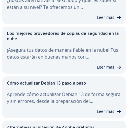
¿Buscas al­te­r­na­ti­vas a Nextcloud y quieres saber si
están a su nivel? Te ofrecemos un…
Leer más
Los mejores pro­vee­do­res de copias de seguridad en la
nube
¡Asegura tus datos de manera fiable en la nube! Tus
datos estarán en buenas manos con…
Leer más
Cómo ac­tua­li­zar Debian 13 paso a paso
Aprende cómo ac­tua­li­zar Debian 13 de forma segura
y sin errores, desde la pre­pa­ra­ción del…
Leer más
Al­te­r­na­ti­vas a InDesign de Adobe gratuitas