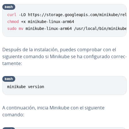
bash
curl
chmod
sudo
mv
 minikube-linux-arm64 /usr/local/bin/minikube
Después de la in­s­ta­la­ción, puedes comprobar con el
siguiente comando si Minikube se ha co­n­fi­gu­ra­do co­rre­c­
ta­me­n­te:
bash
minikube version
A co­n­ti­nua­ción, inicia Minikube con el siguiente
comando: