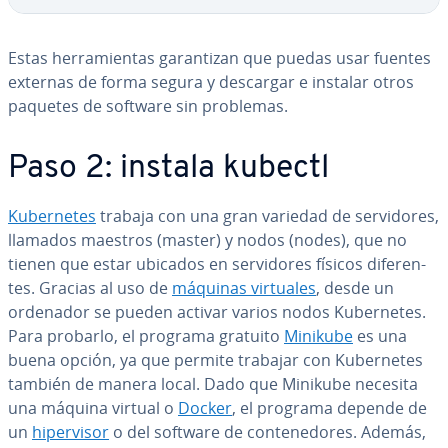
Estas he­rra­mie­n­tas ga­ra­n­ti­zan que puedas usar fuentes
externas de forma segura y descargar e instalar otros
paquetes de software sin problemas.
Paso 2: instala kubectl
Ku­be­r­ne­tes
trabaja con una gran variedad de se­r­vi­do­res,
llamados maestros (master) y nodos (nodes), que no
tienen que estar ubicados en se­r­vi­do­res físicos di­fe­re­n­
tes. Gracias al uso de
máquinas virtuales
, desde un
ordenador se pueden activar varios nodos Ku­be­r­ne­tes.
Para probarlo, el programa gratuito
Minikube
es una
buena opción, ya que permite trabajar con Ku­be­r­ne­tes
también de manera local. Dado que Minikube necesita
una máquina virtual o
Docker
, el programa depende de
un
hi­pe­r­vi­sor
o del software de co­n­te­ne­do­res. Además,