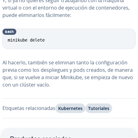
Y, si ya no quieres seguir tra­ba­ja­n­do con la máquina
virtual o con el entorno de ejecución de co­n­te­ne­do­res,
puede eli­mi­nar­los fá­ci­l­me­n­te:
bash
minikube delete
Al hacerlo, también se eliminan tanto la co­n­fi­gu­ra­ción
previa como los de­s­plie­gues y pods creados, de manera
que, si se vuelve a iniciar Minikube, se empieza de nuevo
con un clúster vacío.
Etiquetas re­la­cio­na­das
Ku­be­r­ne­tes
Tu­to­ria­les
Ir al menú principal