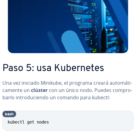
Paso 5: usa Ku­be­r­ne­tes
Una vez iniciado Minikube, el programa creará au­to­má­ti­
ca­me­n­te un
clúster
con un único nodo. Puedes co­m­pro­
bar­lo in­tro­du­cie­n­do un comando para kubectl:
bash
kubectl get nodes