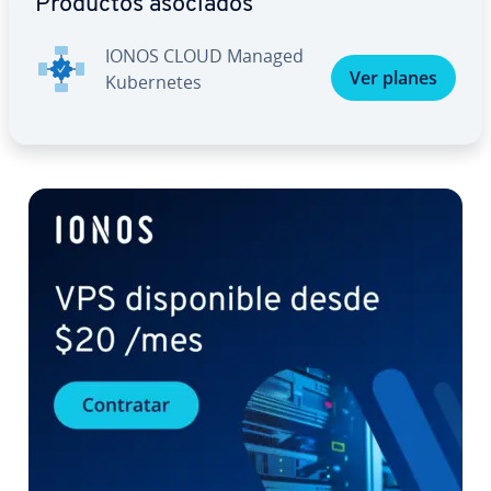
Productos asociados
IONOS CLOUD Managed
Ver planes
Ku­be­r­ne­tes