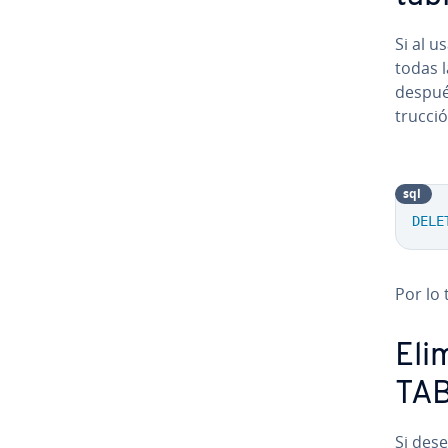
Si al 
todas l
después
tru­c­c
sql
DELE
Por lo
Eli
TA
Si dese