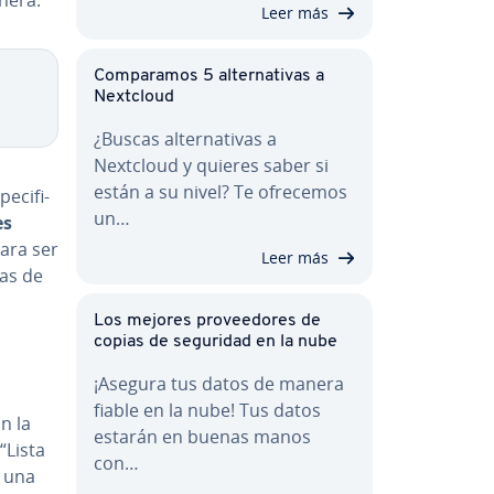
Leer más
Co­m­pa­ra­mos 5 al­te­r­na­ti­vas a
Nextcloud
¿Buscas al­te­r­na­ti­vas a
Nextcloud y quieres saber si
están a su nivel? Te ofrecemos
­ci­fi­
un…
es
para ser
Leer más
las de
Los mejores pro­vee­do­res de
copias de seguridad en la nube
¡Asegura tus datos de manera
fiable en la nube! Tus datos
n la
estarán en buenas manos
“Lista
con…
e una