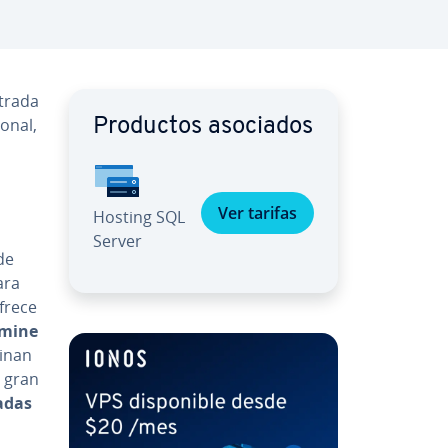
trada
onal,
Productos asociados
Ver tarifas
Hosting SQL
Server
de
ara
frece
imine
minan
e gran
adas