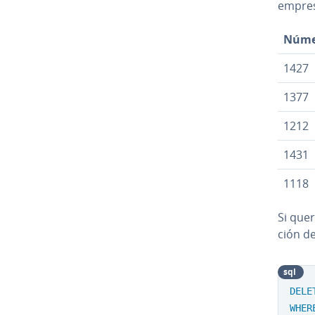
empres
Númer
1427
1377
1212
1431
1118
Si quer
ción d
sql
DELE
WHER