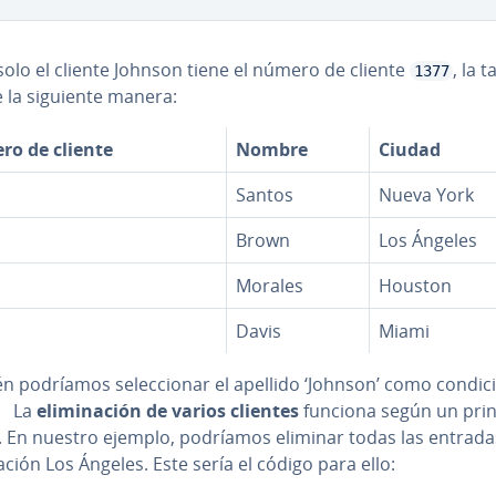
olo el cliente Johnson tiene el número de cliente
, la t
1377
e la siguiente manera:
o de cliente
Nombre
Ciudad
Santos
Nueva York
Brown
Los Ángeles
Morales
Houston
Davis
Miami
 podríamos se­le­c­cio­nar el apellido ‘Johnson’ como condic
. La
eli­mi­na­ción de varios clientes
funciona según un prin
r. En nuestro ejemplo, podríamos eliminar todas las entrad
ación Los Ángeles. Este sería el código para ello: