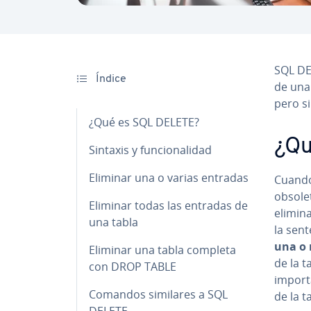
SQL DE
Índice
de una
pero si
¿Qué es SQL DELETE?
¿Qu
Sintaxis y fu­n­cio­na­li­dad
Eliminar una o varias entradas
Cuando
obsolet
Eliminar todas las entradas de
elimina
una tabla
la sen
una o m
Eliminar una tabla completa
de la 
con DROP TABLE
im­po­r
Comandos similares a SQL
de la 
DELETE