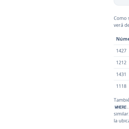
Como s
verá d
Númer
1427
1212
1431
1118
También
WHERE
simila
la ubic