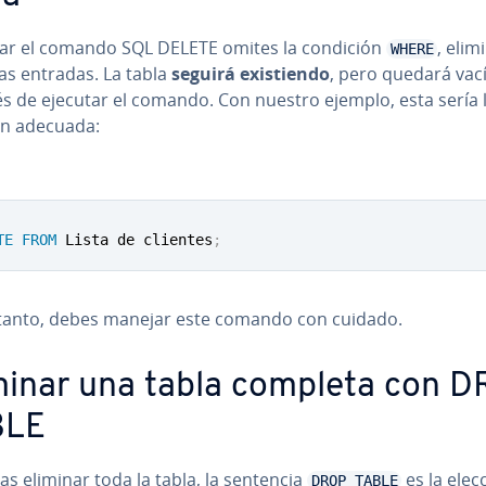
usar el comando SQL DELETE omites la condición
, eli­m
WHERE
as entradas. La tabla
seguirá exi­s­tie­n­do
, pero quedará vac
 de ejecutar el comando. Con nuestro ejemplo, esta sería la
ión adecuada:
TE
FROM
 Lista de clientes
;
 tanto, debes manejar este comando con cuidado.
minar una tabla completa con 
BLE
as eliminar toda la tabla, la sentencia
es la elec
DROP TABLE