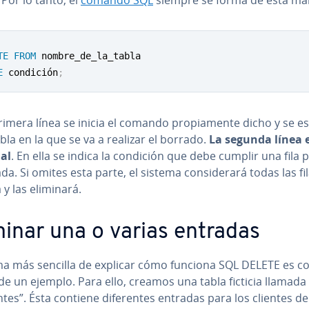
TE
FROM
E
 condición
;
rimera línea se inicia el comando pro­pia­me­n­te dicho y se es­pe
abla en la que se va a realizar el borrado.
La segunda línea 
al
. En ella se indica la condición que debe cumplir una fila 
da. Si omites esta parte, el sistema co­n­si­de­ra­rá todas las fi
a y las eliminará.
minar una o varias entradas
ma más sencilla de explicar cómo funciona SQL DELETE es co
e un ejemplo. Para ello, creamos una tabla ficticia llamada 
ntes”. Ésta contiene di­fe­re­n­tes entradas para los clientes d