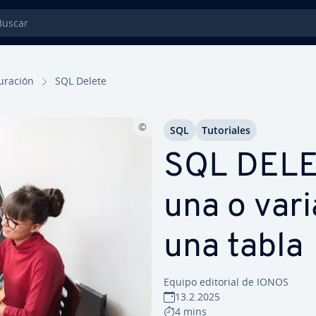
car
gu­ra­ción
SQL Delete
SQL
Tu­to­ria­les
SQL DELET
una o var
una tabla
Equipo editorial de IONOS
13.2.2025
4 mins