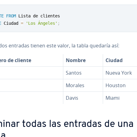
TE
FROM
E
 Ciudad 
=
'Los Ángeles'
;
os entradas tienen este valor, la tabla quedaría así:
o de cliente
Nombre
Ciudad
Santos
Nueva York
Morales
Houston
Davis
Miami
minar todas las entradas de una
la