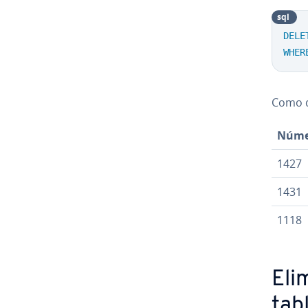
sql
DELE
WHER
Como d
Númer
1427
1431
1118
Eli
tab