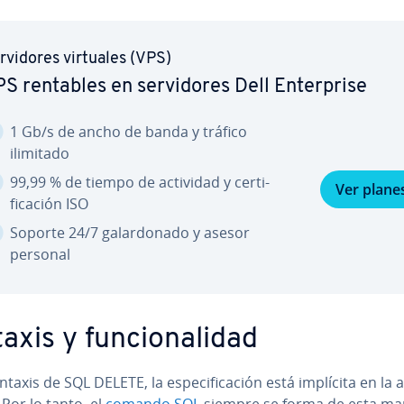
­r­vi­do­res virtuales (VPS)
S rentables en se­r­vi­do­res Dell En­te­r­pri­se
1 Gb/s de ancho de banda y tráfico
ilimitado
99,99 % de tiempo de actividad y ce­r­ti­
Ver plane
fi­ca­ción ISO
Soporte 24/7 ga­la­r­do­na­do y asesor
personal
axis y fu­n­cio­na­li­dad
intaxis de SQL DELETE, la es­pe­ci­fi­ca­ción está implícita en la 
. Por lo tanto, el
comando SQL
siempre se forma de esta m