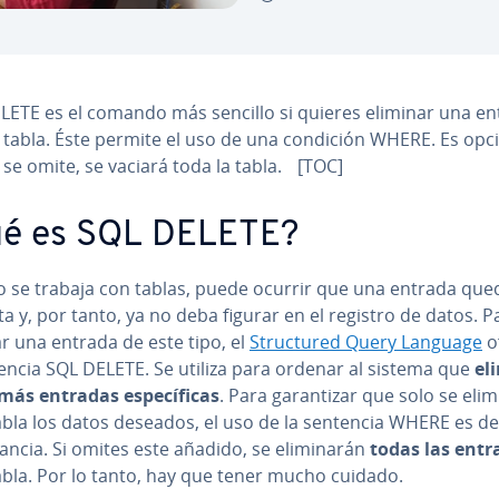
LETE es el comando más sencillo si quieres eliminar una en
 tabla. Éste permite el uso de una condición WHERE. Es opci
 se omite, se vaciará toda la tabla. [TOC]
é es SQL DELETE?
 se trabaja con tablas, puede ocurrir que una entrada que
a y, por tanto, ya no deba figurar en el registro de datos. P
r una entrada de este tipo, el
Stru­c­tu­red Query Language
o
tencia SQL DELETE. Se utiliza para ordenar al sistema que
el
ás entradas es­pe­cí­fi­cas
. Para ga­ra­n­ti­zar que solo se eli
tabla los datos deseados, el uso de la sentencia WHERE es d
­ta­n­cia. Si omites este añadido, se eli­mi­na­rán
todas las entr
tabla. Por lo tanto, hay que tener mucho cuidado.