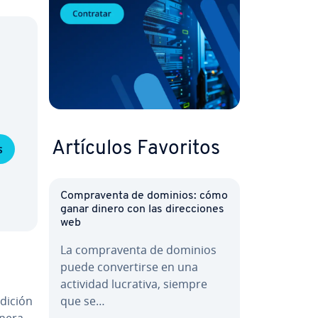
Artículos Favoritos
s
Co­m­pra­ve­n­ta de dominios: cómo
ganar dinero con las di­re­c­cio­nes
web
La co­m­pra­ve­n­ta de dominios
puede co­n­ve­r­ti­r­se en una
actividad lucrativa, siempre
adición
que se…
anera.