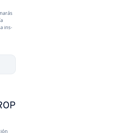
i­na­rás
ía
 in­s­
DROP
ción