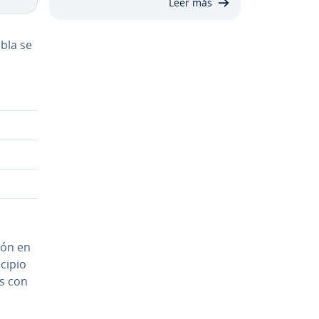
Leer más
abla se
ión en
cipio
as con