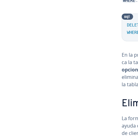
WHERE
sql
DELE
WHER
En la p
ca la t
opcion
elimina
la tabl
Eli
La for
ayuda d
de clie