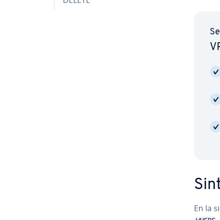
Se
VP
Sint
En la s