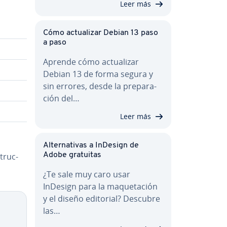
:
Leer más
Cómo ac­tua­li­zar Debian 13 paso
a paso
Aprende cómo ac­tua­li­zar
Debian 13 de forma segura y
sin errores, desde la pre­pa­ra­
ción del…
Leer más
Al­te­r­na­ti­vas a InDesign de
tru­c­
Adobe gratuitas
¿Te sale muy caro usar
InDesign para la ma­que­ta­ción
y el diseño editorial? Descubre
las…