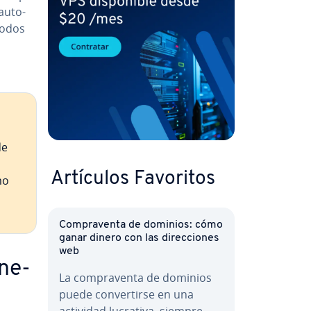
au­to­
 nodos
a
de
Artículos Favoritos
mo
Co­m­pra­ve­n­ta de dominios: cómo
ganar dinero con las di­re­c­cio­nes
web
­ne­
La co­m­pra­ve­n­ta de dominios
puede co­n­ve­r­ti­r­se en una
actividad lucrativa, siempre