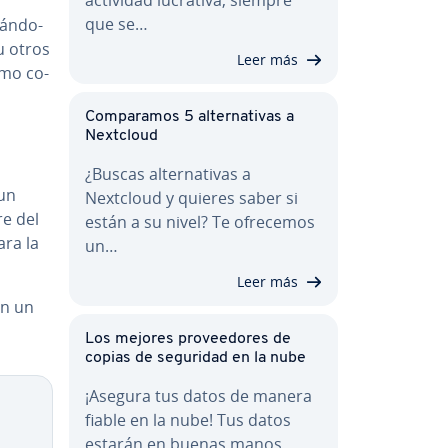
que se…
á­n­do­
 otros
Leer más
cómo co­
Co­m­pa­ra­mos 5 al­te­r­na­ti­vas a
Nextcloud
¿Buscas al­te­r­na­ti­vas a
 un
Nextcloud y quieres saber si
re del
están a su nivel? Te ofrecemos
ara la
un…
Leer más
on un
Los mejores pro­vee­do­res de
copias de seguridad en la nube
¡Asegura tus datos de manera
fiable en la nube! Tus datos
estarán en buenas manos