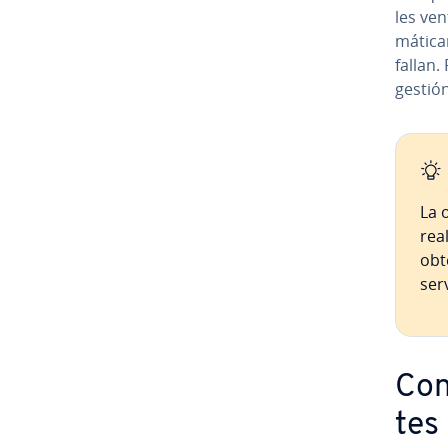
les ven
má­ti­c
fallan. 
gestión
La o
rea
obte
ser
Co­n
tes