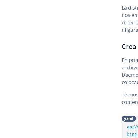
La di­s
nos en
criteri
n­fi­gu
Crea
En prim
archiv
DaemonSe
co­lo­c
Te mos
co­n­te
yaml
apiV
kind