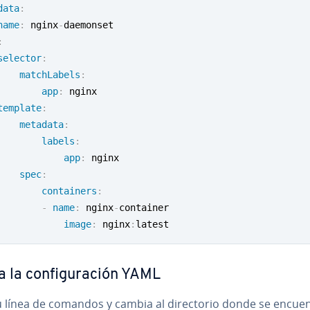
data
:
name
:
 nginx
-
:
selector
:
matchLabels
:
app
:
 nginx 

template
:
metadata
:
labels
:
app
:
 nginx 

spec
:
containers
:
-
name
:
 nginx
-
container 

image
:
 nginx
:
latest
 la co­n­fi­gu­ra­ción YAML
 línea de comandos y cambia al di­re­c­to­rio donde se encue