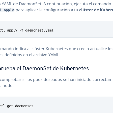
o YAML de DaemonSet. A co­n­ti­nua­ción, ejecuta el comando
para aplicar la co­n­fi­gu­ra­ción a tu
clúster de Ku­be­r­
l apply
ctl apply -f daemonset.yaml
mando indica al clúster Ku­be­r­ne­tes que cree o actualice lo
os definidos en el archivo YAML.
ueba el DaemonSet de Ku­be­r­ne­tes
omprobar si los pods deseados se han iniciado co­rre­c­ta­me
a nodo.
ctl get daemonset