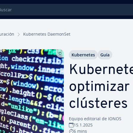
car
gu­ra­ción
Ku­be­r­ne­tes DaemonSet
Ku­be­r­ne­tes
Guía
Ku­be­r­ne
optimizar 
clústeres
Equipo editorial de IONOS
15.1.2025
6 mins