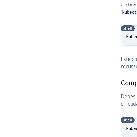
archiv
kubect
shell
kube
Este co
recurs
Compr
Debes c
en cad
shell
kube