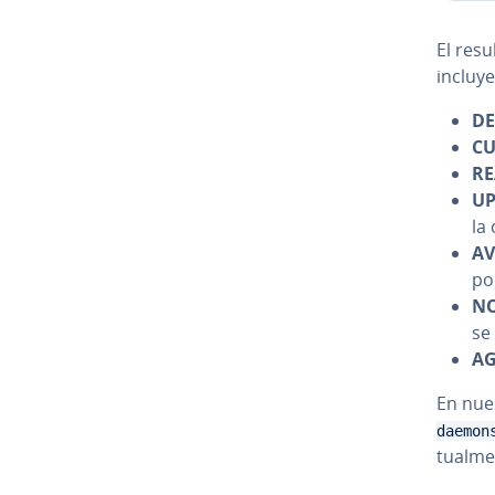
El resu
incluye
DE
C
R
UP
la 
AV
por
NO
se 
A
En nue
daemon
tua­l­m