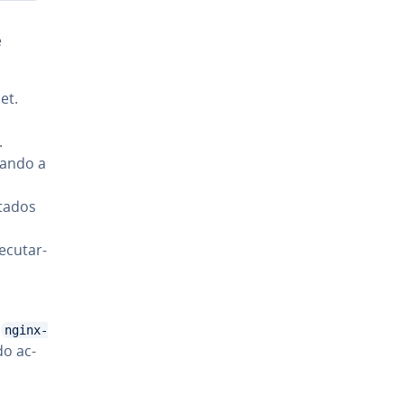
e
et.
.
uando a
ctados
­cu­tar­
s
nginx-
do ac­