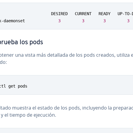
                      DESIRED   CURRENT   READY   UP-TO-D
x-daemonset              
3
3
3
3
rueba los pods
tener una vista más detallada de los pods creados, utiliza 
do:
ctl get pods
ltado muestra el estado de los pods, in­clu­ye­n­do la pre­pa­ra­c
y el tiempo de ejecución.