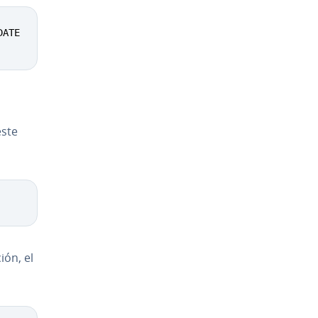
ATE   AVAILABLE   NODE SELECTOR   AGE 

3
<
none
>
       5m
este
ión, el