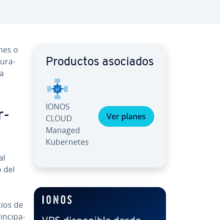
­nes o
u­ra­
Productos asociados
 a
IONOS
r­
Ver planes
CLOUD
Managed
Ku­be­r­ne­tes
al
o del
cios de
n­ci­pa­