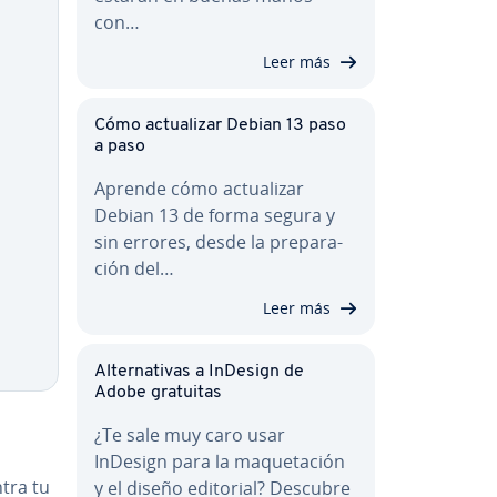
con…
Leer más
Cómo ac­tua­li­zar Debian 13 paso
a paso
Aprende cómo ac­tua­li­zar
Debian 13 de forma segura y
sin errores, desde la pre­pa­ra­
ción del…
Leer más
Al­te­r­na­ti­vas a InDesign de
Adobe gratuitas
¿Te sale muy caro usar
InDesign para la ma­que­ta­ción
ntra tu
y el diseño editorial? Descubre