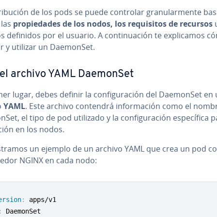
­tri­bu­ción de los pods se puede controlar gra­nu­la­r­me­n­te ba­s
 las
pro­pie­da­des de los nodos, los re­qui­si­tos de recursos
u
os definidos por el usuario. A co­n­ti­nua­ción te ex­pli­ca­mos 
­rar y utilizar un DaemonSet.
 el archivo YAML DaemonSet
er lugar, debes definir la co­n­fi­gu­ra­ción del DaemonSet en
o
YAML
. Este archivo contendrá in­fo­r­ma­ción como el nomb
t, el tipo de pod utilizado y la co­n­fi­gu­ra­ción es­pe­cí­fi­ca p
a­ción en los nodos.
tramos un ejemplo de un archivo YAML que crea un pod c
­ne­dor NGINX en cada nodo:
ersion
:
: