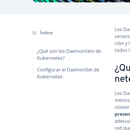
Los Dae­
Índice
servici
ción y 
todos 
¿Qué son los Dae­mo­n­Sets de
Ku­be­r­ne­tes?
¿Qu
Co­n­fi­gu­rar el DaemonSet de
Ku­be­r­ne­tes
ne­
Los Dae
menos u
clúster
presen
adecuad
red que