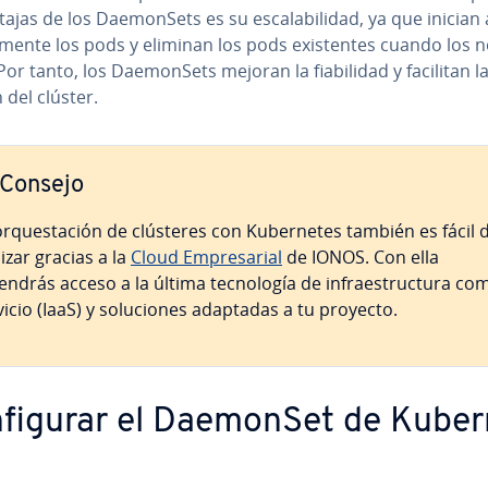
tajas de los Dae­mo­n­Sets es su es­ca­la­bi­li­dad, ya que inician 
a­me­n­te los pods y eliminan los pods exi­s­te­n­tes cuando los
Por tanto, los Dae­mo­n­Sets mejoran la fia­bi­li­dad y facilitan l
 del clúster.
Consejo
r­que­s­ta­ción de clústeres con Ku­be­r­ne­tes también es fácil 
lizar gracias a la
Cloud Em­pre­sa­rial
de IONOS. Con ella
ndrás acceso a la última te­c­no­lo­gía de in­frae­s­tru­c­tu­ra co
vicio (IaaS) y so­lu­cio­nes adaptadas a tu proyecto.
­fi­gu­rar el DaemonSet de Ku­be­r