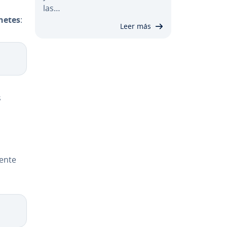
las…
ne­tes
:
Leer más
s
­n­te