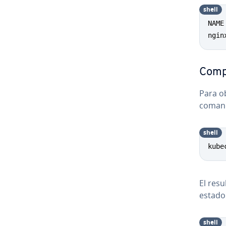
shell
NAME
ngin
Comp
Para ob
coman
shell
kube
El resu
estado 
shell