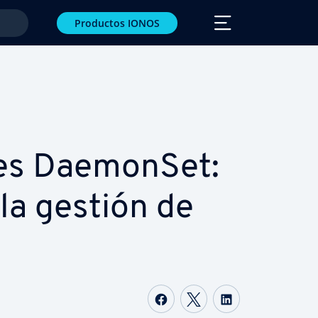
Productos IONOS
­tes DaemonSet:
la gestión de
Compartir Facebook
Compartir Twitte
Compartir L