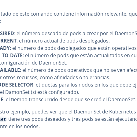
ltado de este comando contiene in­fo­r­ma­ción relevante, qu
:
SIRED
: el número deseado de pods a crear por el DaemonS
URRENT
: el número actual de pods de­s­ple­ga­dos.
EADY
: el número de pods de­s­ple­ga­dos que están ope­ra­ti­vos
-TO-DATE
: el número de pods que están ac­tua­li­za­dos en c
co­n­fi­gu­ra­ción de DaemonSet.
AILABLE
: el número de pods ope­ra­ti­vos que no se ven afe
 otros recursos, como afi­ni­da­des o to­le­ra­n­cias.
DE SELECTOR
: etiquetas para los nodos en los que debe eje
el DamonSet (si está co­n­fi­gu­ra­do).
GE
: el tiempo tra­n­s­cu­rri­do desde que se creó el DaemonSet.
stro ejemplo, puedes ver que el DaemonSet de Ku­be­r­ne­te
tiene tres pods deseados y tres pods se están eje­cu­ta­n­
set
e­n­te en los nodos.