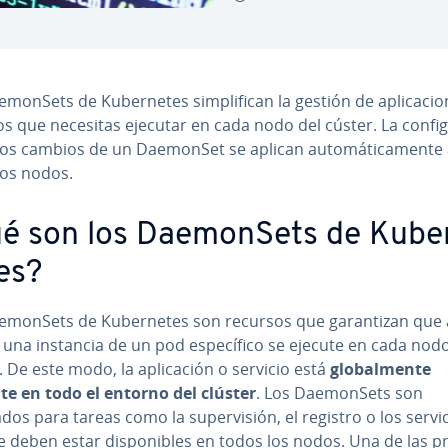
mo­n­Sets de Ku­be­r­ne­tes si­m­pli­fi­can la gestión de apli­ca­cio
os que necesitas ejecutar en cada nodo del cúster. La co­n­fi­g
los cambios de un DaemonSet se aplican au­to­má­ti­ca­me­n­te
los nodos.
é son los Dae­mo­n­Sets de Ku­be­
tes?
­mo­n­Sets de Ku­be­r­ne­tes son recursos que ga­ra­n­ti­zan que 
na instancia de un pod es­pe­cí­fi­co se ejecute en cada nod
. De este modo, la apli­ca­ción o servicio está
glo­ba­l­me­n­te
te en todo el entorno del clúster
. Los Dae­mo­n­Sets son
os para tareas como la su­pe­r­vi­sión, el registro o los servi
 deben estar di­s­po­ni­bles en todos los nodos. Una de las pri­