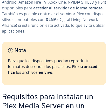
Android, Amazon Fire TV, Xbox One, NVIDIA SHIELD y PS4)
di­s­po­ni­bles para
acceder al servidor de forma remota
.
También es posible controlar el servidor Plex con di­s­po­
si­ti­vos co­m­pa­ti­bles con
DLNA
(Digital Living Network
Alliance) si esta función está activada, lo que evita utilizar
apli­ca­cio­nes.
Nota
Para que los di­s­po­si­ti­vos puedan re­pro­du­cir
formatos de­s­co­no­ci­dos para ellos, Plex
tra­n­s­co­di­
fi­ca
los archivos
en vivo
.
Re­qui­si­tos para instalar un
Plex Media Server en un