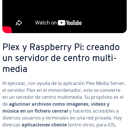
Plex y Raspberry Pi: creando
un servidor de centro mu­l­ti­
me­dia
Al ejecutar, con ayuda de la apli­ca­ción Plex Media Server,
el servidor Plex en el mi­nio­r­de­na­dor, este se convierte
en un servidor de centro mu­l­ti­me­dia. Su propósito es el
de
aglutinar archivos como imágenes, vídeos y
música en un fichero central
y hacerlos ac­ce­si­bles a
diversos usuarios y te­r­mi­na­les en una red privada. Hay
diversas
apli­ca­cio­nes cliente
(entre otros, para iOS,