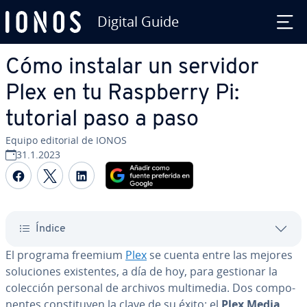
Digital Guide
Saltar al contenido principal
Cómo instalar un servidor
Plex en tu Raspberry Pi:
tutorial paso a paso
Equipo editorial de IONOS
31.1.2023
Compartir Facebook
Compartir Twitter
Compartir LinkedIn
Índice
El programa freemium
Plex
se cuenta entre las mejores
so­lu­cio­nes exi­s­te­n­tes, a día de hoy, para gestionar la
colección personal de archivos mu­l­ti­me­dia. Dos co­m­po­
ne­n­tes co­n­s­ti­tu­yen la clave de su éxito: el
Plex Media