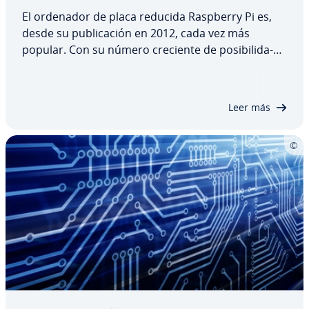
El ordenador de placa reducida Raspberry Pi es,
desde su pu­bli­ca­ción en 2012, cada vez más
popular. Con su número creciente de po­si­bi­li­da­
des de apli­ca­ción, este mi­nio­r­de­na­dor se ha co­n­
ve­r­ti­do en una in­te­re­sa­n­te y práctica solución
para diversos sectores in­du­s­tria­les. Como…
Leer más