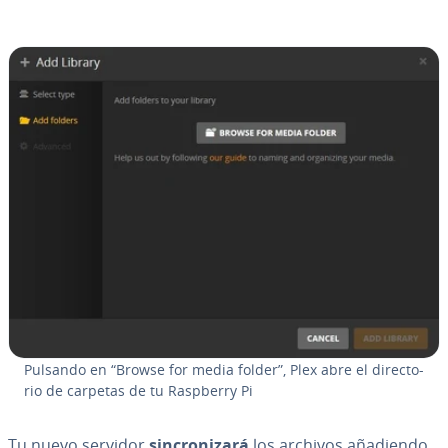
Pulsando en “Browse for media folder”, Plex abre el di­re­c­to­
rio de carpetas de tu Raspberry Pi
Tu nuevo servidor
si­n­cro­ni­za­rá
los archivos añadiendo