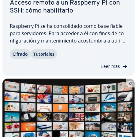
Acceso remoto a un Raspberry Pi con
SSH: cómo ha­bi­li­tar­lo
Raspberry Pi se ha co­n­so­li­da­do como base fiable
para se­r­vi­do­res. Para acceder a él con fines de co­
n­fi­gu­ra­ción y ma­n­te­ni­mie­n­to aco­s­tu­m­bra a uti­li­
zar­se un ordenador de sobremesa en la misma
Cifrado
Tu­to­ria­les
red, uti­li­za­n­do SSH (Secure Shell) como protocolo
de co­mu­ni­ca­ción, aunque hace tiempo que…
Leer más