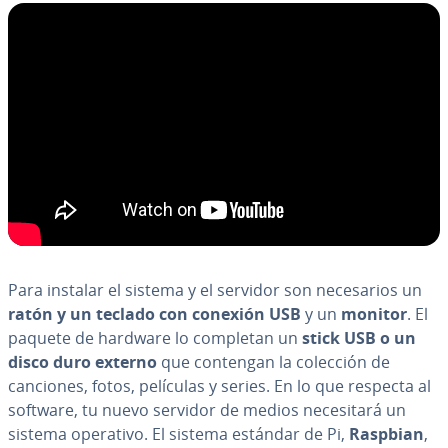
Para instalar el sistema y el servidor son ne­ce­sa­rios un
ratón y un teclado con conexión USB
y un
monitor
. El
paquete de hardware lo completan un
stick USB o un
disco duro externo
que contengan la colección de
canciones, fotos, películas y series. En lo que respecta al
software, tu nuevo servidor de medios ne­ce­si­ta­rá un
sistema operativo. El sistema estándar de Pi,
Raspbian
,