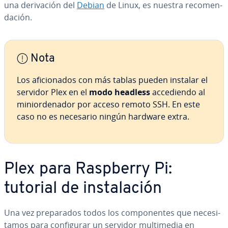
una de­ri­va­ción del
Debian
de Linux, es nuestra re­co­me­n­
da­ción.
Nota
Los afi­cio­na­dos con más tablas pueden instalar el
servidor Plex en el
modo headless
ac­ce­die­n­do al
mi­nio­r­de­na­dor por acceso remoto SSH. En este
caso no es necesario ningún hardware extra.
Plex para Raspberry Pi:
tutorial de in­s­ta­la­ción
Una vez pre­pa­ra­dos todos los co­m­po­ne­n­tes que ne­ce­si­
ta­mos para co­n­fi­gu­rar un servidor mu­l­ti­me­dia en