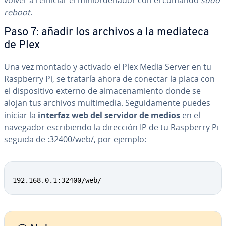
volver a reiniciar el mi­nio­r­de­na­dor con el comando
sudo
reboot
.
Paso 7: añadir los archivos a la mediateca
de Plex
Una vez montado y activado el Plex Media Server en tu
Raspberry Pi, se trataría ahora de conectar la placa con
el di­s­po­si­ti­vo externo de al­ma­ce­na­mie­n­to donde se
alojan tus archivos mu­l­ti­me­dia. Se­gui­da­me­n­te puedes
iniciar la
interfaz web del servidor de medios
en el
navegador es­cri­bie­n­do la dirección IP de tu Raspberry Pi
seguida de :32400/web/, por ejemplo:
192.168.0.1:32400/web/