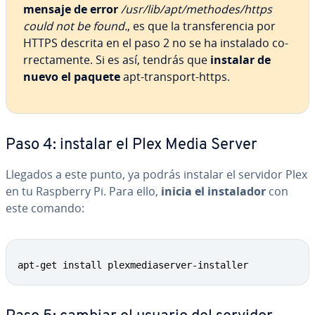
mensaje de error
/usr/lib/apt/methodes/https
could not be found.
, es que la tra­n­s­fe­re­n­cia por
HTTPS descrita en el paso 2 no se ha instalado co­
rre­c­ta­me­n­te. Si es así, tendrás que
instalar de
nuevo el paquete
apt-transport-https.
Paso 4: instalar el Plex Media Server
Llegados a este punto, ya podrás instalar el servidor Plex
en tu Raspberry Pi. Para ello,
inicia el in­s­ta­la­dor
con
este comando:
apt-get install plexmediaserver-installer