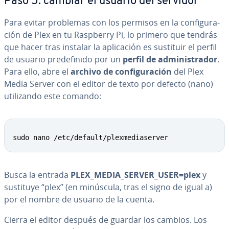
Paso 5: cambiar el usuario del servidor
Para evitar problemas con los permisos en la co­n­fi­gu­ra­
ción de Plex en tu Raspberry Pi, lo primero que tendrás
que hacer tras instalar la apli­ca­ción es sustituir el perfil
de usuario pre­de­fi­ni­do por un
perfil de ad­mi­ni­s­tra­dor
.
Para ello, abre el
archivo de co­n­fi­gu­ra­ción
del Plex
Media Server con el editor de texto por defecto (nano)
uti­li­za­n­do este comando:
sudo nano /etc/default/plexmediaserver
Busca la entrada
PLEX_MEDIA_SERVER_USER=plex
y
sustituye “plex” (en minúscula, tras el signo de igual a)
por el nombre de usuario de la cuenta.
Cierra el editor después de guardar los cambios. Los