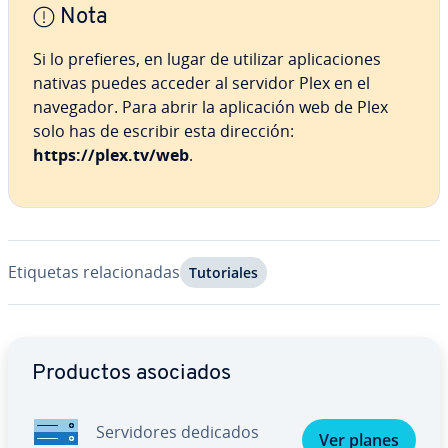
Nota
Si lo prefieres, en lugar de utilizar apli­ca­cio­nes
nativas puedes acceder al servidor Plex en el
navegador. Para abrir la apli­ca­ción web de Plex
solo has de escribir esta dirección:
https://plex.tv/web
.
Etiquetas re­la­cio­na­das
Tu­to­ria­les
Ir al menú principal
Productos asociados
Se­r­vi­do­res dedicados
Ver planes