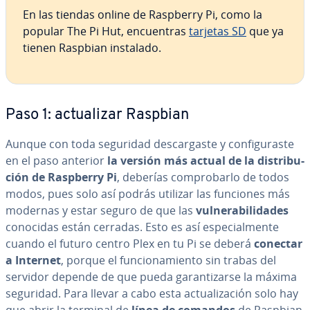
En las tiendas online de Raspberry Pi, como la
popular The Pi Hut, en­cue­n­tras
tarjetas SD
que ya
tienen Raspbian instalado.
Paso 1: ac­tua­li­zar Raspbian
Aunque con toda seguridad de­s­ca­r­ga­s­te y co­n­fi­gu­ra­s­te
en el paso anterior
la versión más actual de la di­s­tri­bu­
ción de Raspberry Pi
, deberías co­m­pro­bar­lo de todos
modos, pues solo así podrás utilizar las funciones más
modernas y estar seguro de que las
vu­l­ne­ra­bi­li­da­des
conocidas están cerradas. Esto es así es­pe­cia­l­me­n­te
cuando el futuro centro Plex en tu Pi se deberá
conectar
a Internet
, porque el fu­n­cio­na­mie­n­to sin trabas del
servidor depende de que pueda ga­ra­n­ti­zar­se la máxima
seguridad. Para llevar a cabo esta ac­tua­li­za­ción solo hay