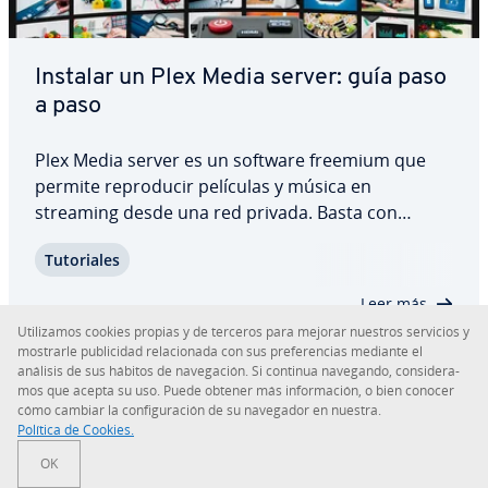
Instalar un Plex Media server: guía paso
a paso
Plex Media server es un software freemium que
permite re­pro­du­cir películas y música en
streaming desde una red privada. Basta con
instalar el software en un ordenador de tu red
Tu­to­ria­les
doméstica para poder acceder a tu contenido
desde cualquier lugar y di­s­po­si­ti­vo. A co­n­ti­nua­
Leer más
ción, te…
Uti­li­za­mos cookies propias y de terceros para mejorar nuestros servicios y
mostrarle pu­bli­ci­dad re­la­cio­na­da con sus pre­fe­re­n­cias mediante el
análisis de sus hábitos de na­ve­ga­ción. Si continua navegando, co­n­si­de­ra­
mos que acepta su uso. Puede obtener más in­fo­r­ma­ción, o bien conocer
cómo cambiar la co­n­fi­gu­ra­ción de su navegador en nuestra.
Sobre IONOS
Política de Cookies.
OK
Sala de prensa