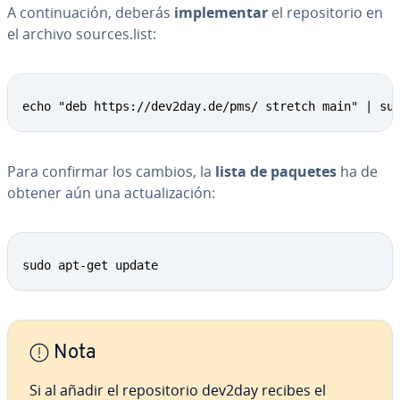
A co­n­ti­nua­ción, deberás
im­ple­me­n­tar
el re­po­si­to­rio en
el archivo sources.list:
echo "deb https://dev2day.de/pms/ stretch main" | su
Para confirmar los cambios, la
lista de paquetes
ha de
obtener aún una ac­tua­li­za­ción:
sudo apt-get update
Nota
Si al añadir el re­po­si­to­rio dev2day recibes el