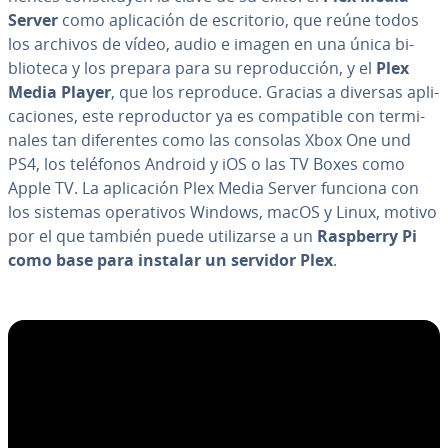
Server
como apli­ca­ción de es­cri­to­rio, que reúne todos
los archivos de vídeo, audio e imagen en una única bi­
blio­te­ca y los prepara para su re­pro­du­c­ción, y el
Plex
Media Player
, que los reproduce. Gracias a diversas apli­
ca­cio­nes, este re­pro­du­c­tor ya es co­m­pa­ti­ble con te­r­mi­
na­les tan di­fe­re­n­tes como las consolas Xbox One und
PS4, los teléfonos Android y iOS o las TV Boxes como
Apple TV. La apli­ca­ción Plex Media Server funciona con
los sistemas ope­ra­ti­vos Windows, macOS y Linux, motivo
por el que también puede uti­li­zar­se a un
Raspberry Pi
como base para instalar un servidor Plex
.