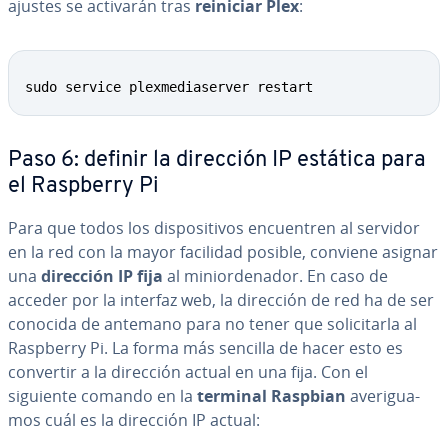
ajustes se activarán tras
reiniciar Plex
:
sudo service plexmediaserver restart
Paso 6: definir la dirección IP estática para
el Raspberry Pi
Para que todos los di­s­po­si­ti­vos en­cue­n­tren al servidor
en la red con la mayor facilidad posible, conviene asignar
una
dirección IP fija
al mi­nio­r­de­na­dor. En caso de
acceder por la interfaz web, la dirección de red ha de ser
conocida de antemano para no tener que so­li­ci­tar­la al
Raspberry Pi. La forma más sencilla de hacer esto es
convertir a la dirección actual en una fija. Con el
siguiente comando en la
terminal Raspbian
ave­ri­gua­
mos cuál es la dirección IP actual: