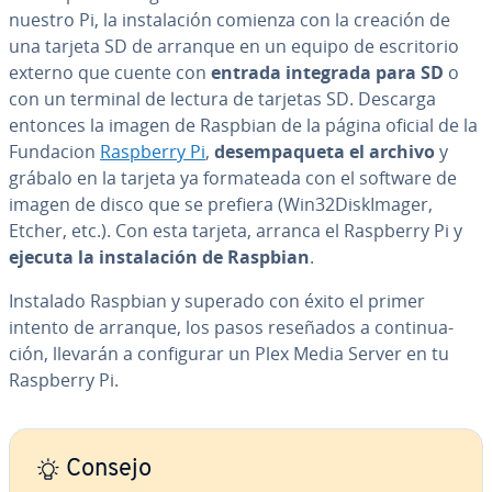
nuestro Pi, la in­s­ta­la­ción comienza con la creación de
una tarjeta SD de arranque en un equipo de es­cri­to­rio
externo que cuente con
entrada integrada para SD
o
con un terminal de lectura de tarjetas SD. Descarga
entonces la imagen de Raspbian de la página oficial de la
Fundacion
Raspberry Pi
,
des­em­pa­que­ta el archivo
y
grábalo en la tarjeta ya fo­r­ma­tea­da con el software de
imagen de disco que se prefiera (Win32Di­s­kI­ma­ger,
Etcher, etc.). Con esta tarjeta, arranca el Raspberry Pi y
ejecuta la in­s­ta­la­ción de Raspbian
.
Instalado Raspbian y superado con éxito el primer
intento de arranque, los pasos reseñados a co­n­ti­nua­
ción, llevarán a co­n­fi­gu­rar un Plex Media Server en tu
Raspberry Pi.
Consejo