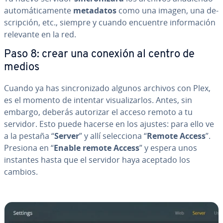
au­to­má­ti­ca­me­n­te
metadatos
como una imagen, una de­
s­cri­p­ción, etc., siempre y cuando encuentre in­fo­r­ma­ción
relevante en la red.
Paso 8: crear una conexión al centro de
medios
Cuando ya has si­n­cro­ni­za­do algunos archivos con Plex,
es el momento de intentar vi­sua­li­zar­los. Antes, sin
embargo, deberás autorizar el acceso remoto a tu
servidor. Esto puede hacerse en los ajustes: para ello ve
a la pestaña “
Server
” y allí se­le­c­cio­na “
Remote Access
”.
Presiona en “
Enable remote Access
” y espera unos
instantes hasta que el servidor haya aceptado los
cambios.