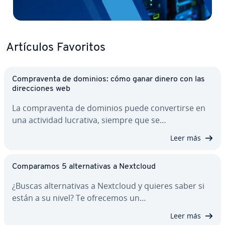
Artículos Favoritos
Co­m­pra­ve­n­ta de dominios: cómo ganar dinero con las
di­re­c­cio­nes web
La co­m­pra­ve­n­ta de dominios puede co­n­ve­r­ti­r­se en
una actividad lucrativa, siempre que se…
Leer más
Co­m­pa­ra­mos 5 al­te­r­na­ti­vas a Nextcloud
¿Buscas al­te­r­na­ti­vas a Nextcloud y quieres saber si
están a su nivel? Te ofrecemos un…
Leer más