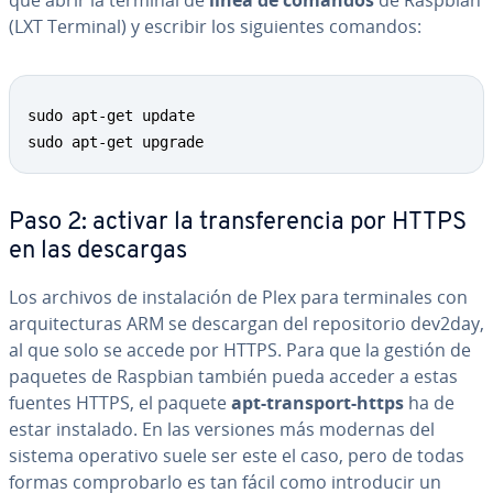
que abrir la terminal de
línea de comandos
de Raspbian
(LXT Terminal) y escribir los si­guie­n­tes comandos:
sudo apt-get update

sudo apt-get upgrade
Paso 2: activar la tra­n­s­fe­re­n­cia por HTTPS
en las descargas
Los archivos de in­s­ta­la­ción de Plex para te­r­mi­na­les con
ar­qui­te­c­tu­ras ARM se descargan del re­po­si­to­rio dev2day,
al que solo se accede por HTTPS. Para que la gestión de
paquetes de Raspbian también pueda acceder a estas
fuentes HTTPS, el paquete
apt-transport-https
ha de
estar instalado.
En las versiones más modernas del
sistema operativo suele ser este el caso, pero de todas
formas co­m­pro­bar­lo es tan fácil como in­tro­du­cir un