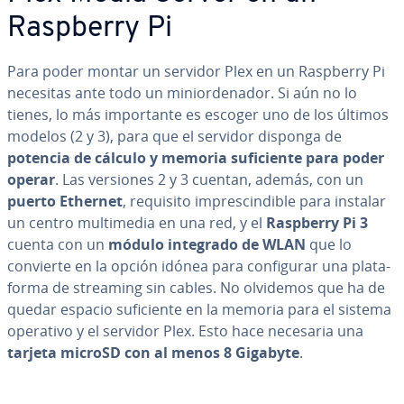
Raspberry Pi
Para poder montar un servidor Plex en un Raspberry Pi
necesitas ante todo un mi­nio­r­de­na­dor. Si aún no lo
tienes, lo más im­po­r­ta­n­te es escoger uno de los últimos
modelos (2 y 3), para que el servidor disponga de
potencia de cálculo y memoria su­fi­cie­n­te para poder
operar
. Las versiones 2 y 3 cuentan, además, con un
puerto Ethernet
, requisito im­pre­s­ci­n­di­ble para instalar
un centro mu­l­ti­me­dia en una red, y el
Raspberry Pi 3
cuenta con un
módulo integrado de WLAN
que lo
convierte en la opción idónea para co­n­fi­gu­rar una pla­ta­
fo­r­ma de streaming sin cables. No olvidemos que ha de
quedar espacio su­fi­cie­n­te en la memoria para el sistema
operativo y el servidor Plex. Esto hace necesaria una
tarjeta microSD con al menos 8 Gigabyte
.