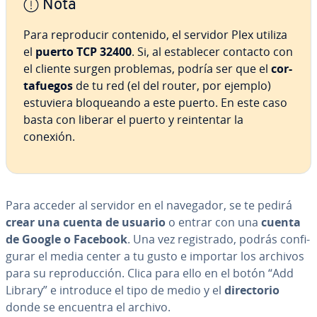
Nota
Para re­pro­du­cir contenido, el servidor Plex utiliza
el
puerto TCP 32400
. Si, al es­ta­ble­cer contacto con
el cliente surgen problemas, podría ser que el
co­r­
ta­fue­gos
de tu red (el del router, por ejemplo)
estuviera blo­quea­n­do a este puerto. En este caso
basta con liberar el puerto y re­in­te­n­tar la
conexión.
Para acceder al servidor en el navegador, se te pedirá
crear una cuenta de usuario
o entrar con una
cuenta
de Google o Facebook
. Una vez re­gi­s­tra­do, podrás co­n­fi­
gu­rar el media center a tu gusto e importar los archivos
para su re­pro­du­c­ción. Clica para ello en el botón “Add
Library” e introduce el tipo de medio y el
di­re­c­to­rio
donde se encuentra el archivo.