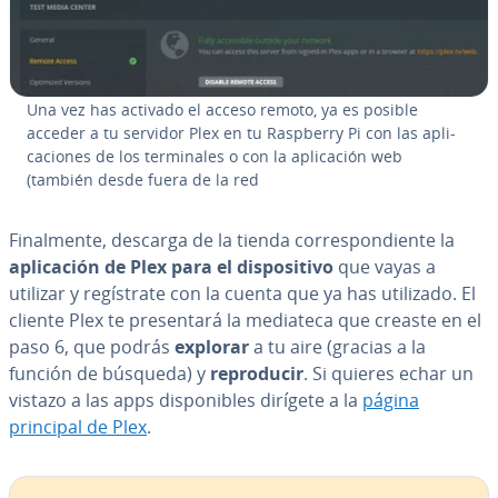
Una vez has activado el acceso remoto, ya es posible
acceder a tu servidor Plex en tu Raspberry Pi con las apli­
ca­cio­nes de los te­r­mi­na­les o con la apli­ca­ción web
(también desde fuera de la red
Fi­na­l­me­n­te, descarga de la tienda co­rre­s­po­n­die­n­te la
apli­ca­ción de Plex para el di­s­po­si­ti­vo
que vayas a
utilizar y re­gí­s­tra­te con la cuenta que ya has utilizado. El
cliente Plex te pre­se­n­ta­rá la mediateca que creaste en el
paso 6, que podrás
explorar
a tu aire (gracias a la
función de búsqueda) y
re­pro­du­cir
. Si quieres echar un
vistazo a las apps di­s­po­ni­bles dirígete a la
página
principal de Plex
.