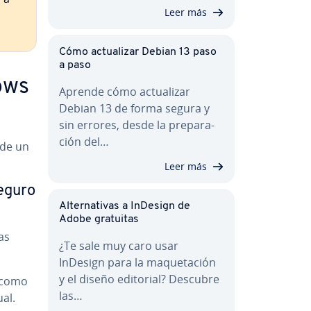
Leer más
Cómo ac­tua­li­zar Debian 13 paso
a paso
ows
Aprende cómo ac­tua­li­zar
Debian 13 de forma segura y
sin errores, desde la pre­pa­ra­
ción del…
 de un
Leer más
seguro
Al­te­r­na­ti­vas a InDesign de
Adobe gratuitas
as
¿Te sale muy caro usar
InDesign para la ma­que­ta­ción
y el diseño editorial? Descubre
, como
las…
al.