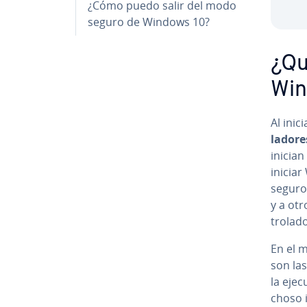
¿Cómo puedo salir del modo
seguro de Windows 10?
¿Qu
Win
Al ini
la­do­r
inician
inicia
seguro 
y a otr
tro­la­
En el m
son las
la ejec
cho­so i