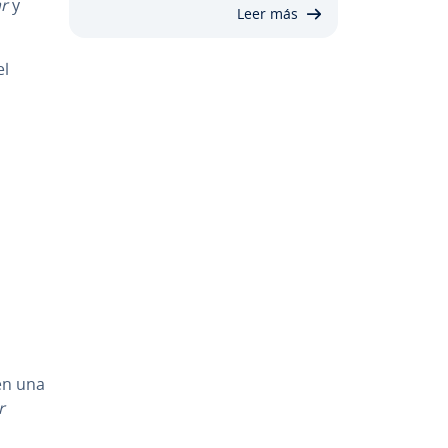
r
y
Leer más
el
en una
r