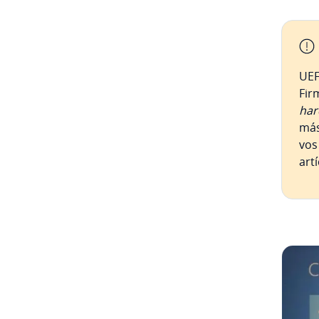
UEF
Firm
har
más
vos
art