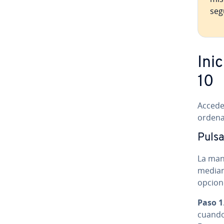
seg
Ini
10
Accede
ordena
Pulsa
La man
median
opcion
Paso 1
cuando