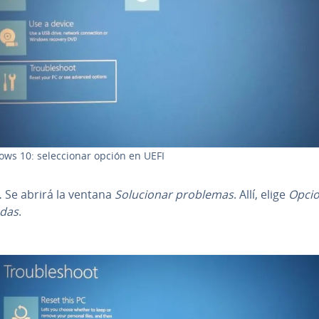
ws 10: se­le­c­cio­nar opción en UEFI
.
Se abrirá la ventana
So­lu­cio­nar problemas
. Allí, elige
Opci
das
.