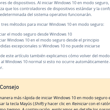
do­res de di­s­po­si­ti­vos. Al iniciar Windows 10 en modo seguro,
a que los co­n­tro­la­do­res de di­s­po­si­ti­vos estándar y la co­n­fi
e­de­te­r­mi­na­da del sistema operativo fu­n­cio­na­rán.
n tres métodos para iniciar Windows 10 en modo seguro:
iciar el modo seguro desde Windows 10
iciar Windows 10 en el modo seguro desde el principio
didas ex­ce­p­cio­na­les si Windows 10 no puede iniciarse
l de este artículo también ex­pli­ca­mos cómo volver del modo
al Windows 10 normal si esto no ocurre au­to­má­ti­ca­me­n­te 
r.
Consejo
manera más rápida de iniciar Windows 10 en modo seguro 
sar la tecla Mayús (
Shift
) y hacer clic en
Reiniciar
con el ratón
o tiempo. A co­n­ti­nua­ción, ex­pli­ca­mos en detalle los pasos