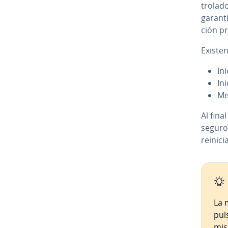
tro­la­
garantiz
ción pr
Existe
In
In
Me
Al fina
seguro 
reinicia
La 
pul
mism