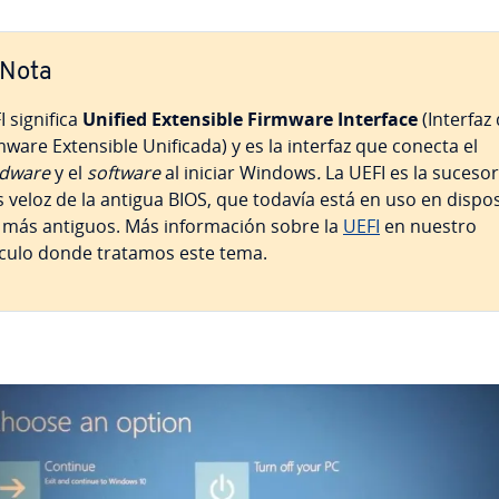
Nota
I significa
Unified Ex­te­n­si­ble Firmware
Interface
(Interfaz
ware Ex­te­n­si­ble Unificada) y es la interfaz que conecta el
dware
y el
software
al iniciar Windows
.
La UEFI es la suceso
 veloz de la antigua BIOS, que todavía está en uso en di­s­po­si
 más antiguos. Más in­fo­r­ma­ción sobre la
UEFI
en nuestro
ículo donde tratamos este tema.