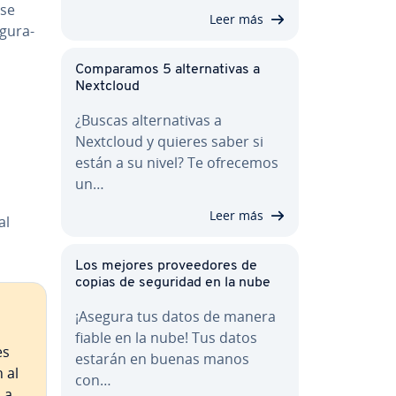
 se
Leer más
­gu­ra­
Co­m­pa­ra­mos 5 al­te­r­na­ti­vas a
Nextcloud
¿Buscas al­te­r­na­ti­vas a
Nextcloud y quieres saber si
están a su nivel? Te ofrecemos
un…
Leer más
al
Los mejores pro­vee­do­res de
copias de seguridad en la nube
¡Asegura tus datos de manera
fiable en la nube! Tus datos
es
estarán en buenas manos
 al
con…
 a