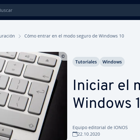
car
gu­ra­ción
Cómo entrar en el modo seguro de Windows 10
Tu­to­ria­les
Windows
Iniciar el
Windows 
Equipo editorial de IONOS
22.10.2020