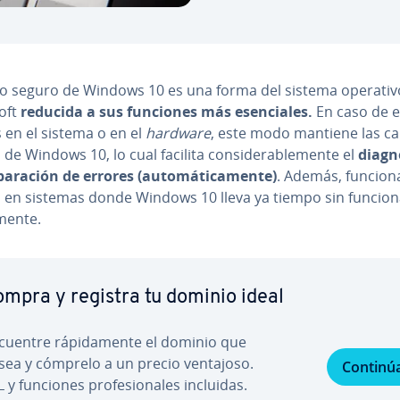
o seguro de Windows 10 es una forma del sistema operativ
oft
reducida a sus funciones más ese­n­cia­les.
En caso de e
s en el sistema o en el
hardware
, este modo mantiene las ca­r
cas de Windows 10, lo cual facilita co­n­si­de­ra­ble­me­n­te el
dia­g­nó
­pa­ra­ción de errores (au­to­má­ti­ca­me­n­te)
. Además, funcion
o en sistemas donde Windows 10 lleva ya tiempo sin funcion
me­n­te.
mpra y registra tu dominio ideal
cuentre rá­pi­da­me­n­te el dominio que
sea y cómprelo a un precio ventajoso.
Continú
 y funciones pro­fe­sio­na­les incluidas.