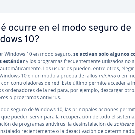
é ocurre en el modo seguro de
dows 10?
ciar Windows 10 en modo seguro,
se activan solo algunos co­
es estándar
y los programas fre­cue­n­te­me­n­te uti­li­za­dos no 
 au­to­má­ti­ca­me­n­te. Los usuarios pueden, entre otros, elegi
r Windows 10 en un modo a prueba de fallos
mínimo
o en m
con co­n­tro­la­do­res de red. Este último permite acceder a I
os or­de­na­do­res de la red para, por ejemplo, descargar otro
do­res o programas antivirus.
odo seguro de Windows 10, las pri­n­ci­pa­les acciones pe­r­mi­t
 que pueden servir para la re­cu­pe­ra­ción de todo el sistem
ución de programas antivirus, la des­in­s­ta­la­ción de
software
nstalado re­cie­n­te­me­n­te o la des­ac­ti­va­ción de de­te­r­mi­na­do