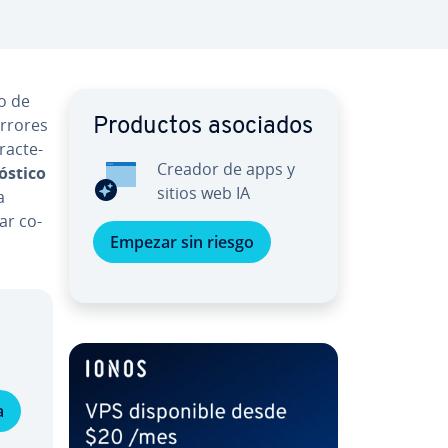
o de
rrores
Productos asociados
a­c­te­
Creador de apps y
­s­ti­co
sitios web IA
a
ar co­
Empezar sin riesgo
a