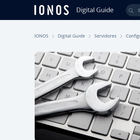
Digital Guide
Bus
Saltar al contenido principal
IONOS
Digital Guide
Se­r­vi­do­res
Co­n­fi­