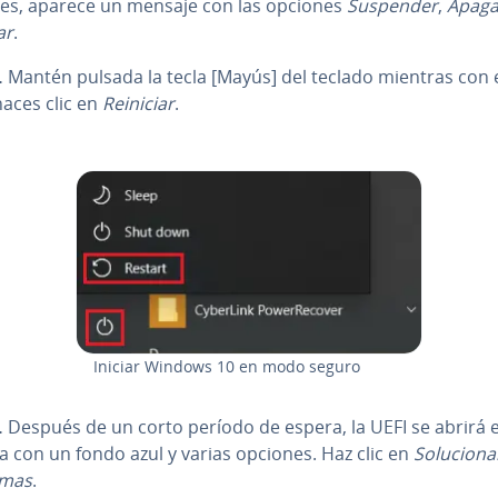
es, aparece un mensaje con las opciones
Suspender
,
Apaga
ar
.
.
Mantén pulsada la tecla [Mayús] del teclado mientras con 
haces clic en
Reiniciar
.
Iniciar Windows 10 en modo seguro
.
Después de un corto período de espera, la UEFI se abrirá 
a con un fondo azul y varias opciones. Haz clic en
So­lu­cio­na
emas
.