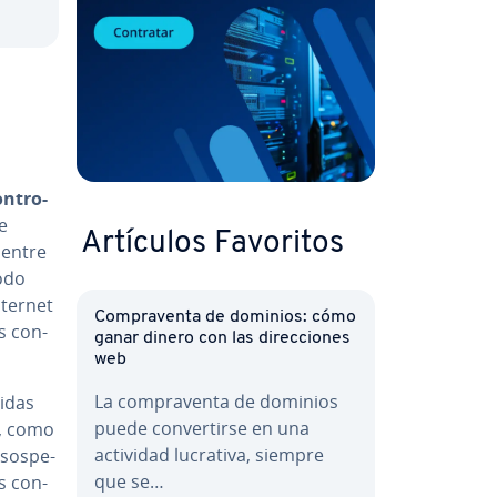
n­tro­
se
Artículos Favoritos
r entre
odo
nternet
Co­m­pra­ve­n­ta de dominios: cómo
s co­n­
ganar dinero con las di­re­c­cio­nes
web
La co­m­pra­ve­n­ta de dominios
i­das
puede co­n­ve­r­ti­r­se en una
a, como
actividad lucrativa, siempre
so­s­pe­
que se…
s co­n­