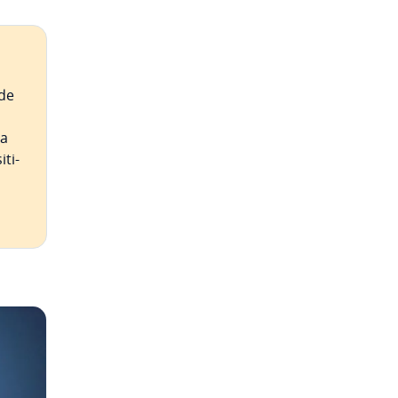
 de
ra
­ti­