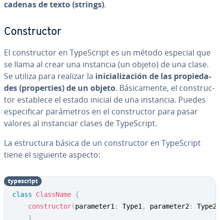
cadenas de texto (strings)
.
Co­n­s­tru­c­tor
El co­n­s­tru­c­tor en Ty­pe­S­cri­pt es un método especial que
se llama al crear una instancia (un objeto) de una clase.
Se utiliza para realizar la
ini­cia­li­za­ción de las pro­pie­da­
des (pro­pe­r­ties) de un objeto
. Bá­si­ca­me­n­te, el co­n­s­tru­c­
tor establece el estado inicial de una instancia. Puedes
es­pe­ci­fi­car pa­rá­me­tros en el co­n­s­tru­c­tor para pasar
valores al in­s­ta­n­ciar clases de Ty­pe­S­cri­pt.
La es­tru­c­tu­ra básica de un co­n­s­tru­c­tor en Ty­pe­S­cri­pt
tiene el siguiente aspecto:
ty­pe­s­cri­pt
class
ClassName
{
constructor
(
parameter1
:
 Type1
,
 parameter2
:
 Type2
}