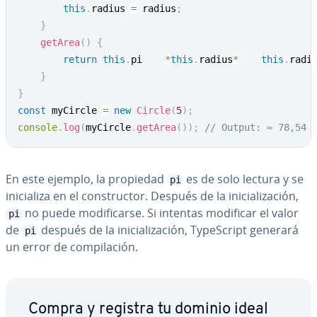
this
.
radius 
=
 radius
;
}
getArea
(
)
{
return
this
.
pi    
*
this
.
radius
*
this
.
radi
}
}
const
 myCircle 
=
new
Circle
(
5
)
;
console
.
log
(
myCircle
.
getArea
(
)
)
;
// Output: ≈ 78,54
En este ejemplo, la propiedad
es de solo lectura y se
pi
ini­cia­li­za en el co­n­s­tru­c­tor. Después de la ini­cia­li­za­ción,
no puede mo­di­fi­car­se. Si intentas modificar el valor
pi
de
después de la ini­cia­li­za­ción, Ty­pe­S­cri­pt generará
pi
un error de co­m­pi­la­ción.
Compra y registra tu dominio ideal