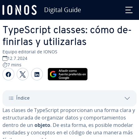
Digital Guide
Saltar al contenido principal
Ty­pe­S­cri­pt classes: cómo de­
fi­ni­r­las y uti­li­zar­las
Equipo editorial de IONOS
12.7.2024
7 mins
Compartir Facebook
Compartir Twitter
Compartir LinkedIn
Índice
Las clases de Ty­pe­S­cri­pt pro­po­r­cio­nan una forma clara y
es­tru­c­tu­ra­da de organizar datos y co­m­po­r­ta­mie­n­tos
dentro de un
objeto
. De esta forma, es posible modelar
entidades y conceptos en el código de una manera más