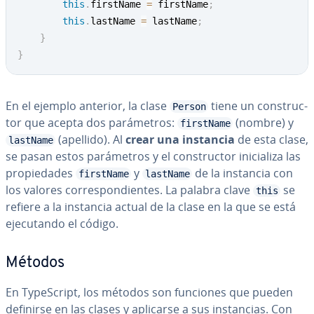
this
.
firstName 
=
 firstName
;
this
.
lastName 
=
 lastName
;
}
}
En el ejemplo anterior, la clase
tiene un co­n­s­tru­c­
Person
tor que acepta dos pa­rá­me­tros:
(nombre) y
firstName
(apellido). Al
crear una instancia
de esta clase,
lastName
se pasan estos pa­rá­me­tros y el co­n­s­tru­c­tor ini­cia­li­za las
pro­pie­da­des
y
de la instancia con
firstName
lastName
los valores co­rre­s­po­n­die­n­tes. La palabra clave
se
this
refiere a la instancia actual de la clase en la que se está
eje­cu­ta­n­do el código.
Métodos
En Ty­pe­S­cri­pt, los métodos son funciones que pueden
definirse en las clases y aplicarse a sus in­s­ta­n­cias. Con