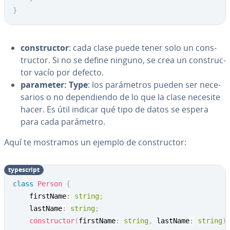
}
co­n­s­tru­c­tor
: cada clase puede tener solo un co­n­s­
tru­c­tor. Si no se define ninguno, se crea un co­n­s­tru­c­
tor vacío por defecto.
parameter: Type
: los pa­rá­me­tros pueden ser ne­ce­
sa­rios o no de­pe­n­die­n­do de lo que la clase necesite
hacer. Es útil indicar qué tipo de datos se espera
para cada parámetro.
Aquí te mostramos un ejemplo de co­n­s­tru­c­tor:
ty­pe­s­cri­pt
class
Person
{
    firstName
:
string
;
    lastName
:
string
;
constructor
(
firstName
:
string
,
 lastName
:
string
)