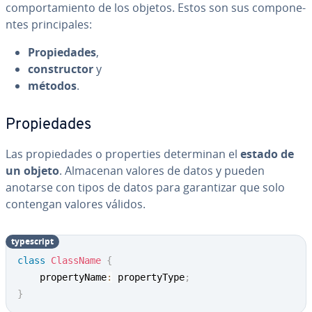
co­m­po­r­ta­mie­n­to de los objetos. Estos son sus co­m­po­ne­
n­tes pri­n­ci­pa­les:
Pro­pie­da­des
,
co­n­s­tru­c­tor
y
métodos
.
Pro­pie­da­des
Las pro­pie­da­des o pro­pe­r­ties de­te­r­mi­nan el
estado de
un objeto
. Almacenan valores de datos y pueden
anotarse con tipos de datos para ga­ra­n­ti­zar que solo
contengan valores válidos.
ty­pe­s­cri­pt
class
ClassName
{
    propertyName
:
 propertyType
;
}