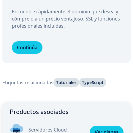
Encuentre rá­pi­da­me­n­te el dominio que desea y
cómprelo a un precio ventajoso. SSL y funciones
pro­fe­sio­na­les incluidas.
Continúa
Etiquetas re­la­cio­na­das
Tu­to­ria­les
Ty­pe­S­cri­pt
Ir al menú principal
Productos asociados
Se­r­vi­do­res Cloud
Ver planes