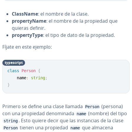
ClassName
: el nombre de la clase.
pro­pe­r­t­y­Na­me
: el nombre de la propiedad que
quieras definir.
pro­pe­r­t­y­T­y­pe
: el tipo de dato de la propiedad.
Fíjate en este ejemplo:
ty­pe­s­cri­pt
class
Person
{
    name
:
string
;
}
Primero se define una clase llamada
(persona)
Person
con una propiedad de­no­mi­na­da
(nombre) del tipo
name
. Esto quiere decir que las in­s­ta­n­cias de la clase
string
tienen una propiedad
que almacena
Person
name