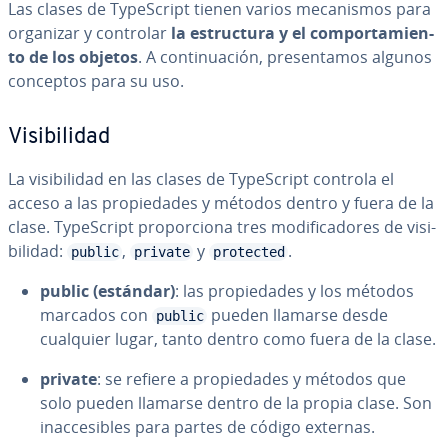
Las clases de Ty­pe­S­cri­pt tienen varios me­ca­ni­s­mos para
organizar y controlar
la es­tru­c­tu­ra y el co­m­po­r­ta­mie­n­
to de los objetos
. A co­n­ti­nua­ción, pre­se­n­ta­mos algunos
conceptos para su uso.
Vi­si­bi­li­dad
La vi­si­bi­li­dad en las clases de Ty­pe­S­cri­pt controla el
acceso a las pro­pie­da­des y métodos dentro y fuera de la
clase. Ty­pe­S­cri­pt pro­po­r­cio­na tres mo­di­fi­ca­do­res de vi­si­
bi­li­dad:
,
y
.
public
private
protected
public (estándar)
: las pro­pie­da­des y los métodos
marcados con
pueden llamarse desde
public
cualquier lugar, tanto dentro como fuera de la clase.
private
: se refiere a pro­pie­da­des y métodos que
solo pueden llamarse dentro de la propia clase. Son
inac­ce­si­bles para partes de código externas.