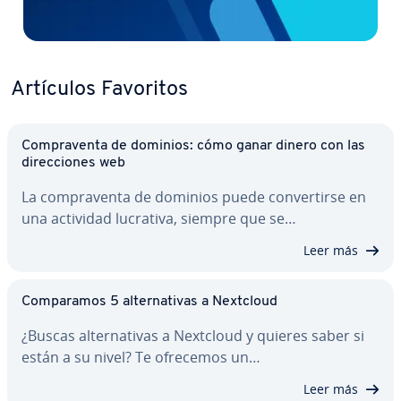
Artículos Favoritos
Co­m­pra­ve­n­ta de dominios: cómo ganar dinero con las
di­re­c­cio­nes web
La co­m­pra­ve­n­ta de dominios puede co­n­ve­r­ti­r­se en
una actividad lucrativa, siempre que se…
Leer más
Co­m­pa­ra­mos 5 al­te­r­na­ti­vas a Nextcloud
¿Buscas al­te­r­na­ti­vas a Nextcloud y quieres saber si
están a su nivel? Te ofrecemos un…
Leer más