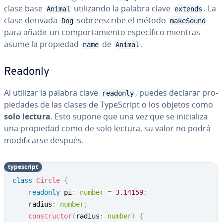
clase base
uti­li­za­n­do la palabra clave
. La
Animal
extends
clase derivada
so­bree­s­cri­be el método
Dog
makeSound
para añadir un co­m­po­r­ta­mie­n­to es­pe­cí­fi­co mientras
asume la propiedad
de
.
name
Animal
Readonly
Al utilizar la palabra clave
, puedes declarar pro­
readonly
pie­da­des de las clases de Ty­pe­S­cri­pt o los objetos como
solo lectura
. Esto supone que una vez que se ini­cia­li­za
una propiedad como de solo lectura, su valor no podrá
mo­di­fi­car­se después.
ty­pe­s­cri­pt
class
Circle
{
readonly
 pi
:
number
=
3.14159
;
    radius
:
number
;
constructor
(
radius
:
number
)
{