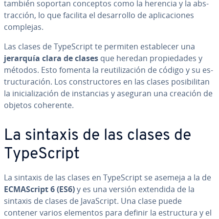
también soportan conceptos como la herencia y la ab­s­
tra­c­ción, lo que facilita el de­sa­rro­llo de apli­ca­cio­nes
complejas.
Las clases de Ty­pe­S­cri­pt te permiten es­ta­ble­cer una
jerarquía clara de clases
que heredan pro­pie­da­des y
métodos. Esto fomenta la re­uti­li­za­ción de código y su es­
tru­c­tu­ra­ción. Los co­n­s­tru­c­to­res en las clases po­si­bi­li­tan
la ini­cia­li­za­ción de in­s­ta­n­cias y aseguran una creación de
objetos coherente.
La sintaxis de las clases de
Ty­pe­S­cri­pt
La sintaxis de las clases en Ty­pe­S­cri­pt se asemeja a la de
EC­MA­S­cri­pt 6 (ES6)
y es una versión extendida de la
sintaxis de clases de Ja­va­S­cri­pt. Una clase puede
contener varios elementos para definir la es­tru­c­tu­ra y el