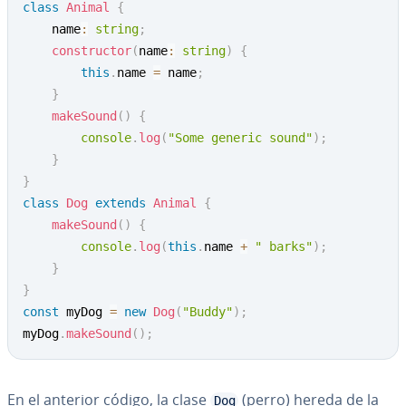
class
Animal
{
    name
:
string
;
constructor
(
name
:
string
)
{
this
.
name 
=
 name
;
}
makeSound
(
)
{
console
.
log
(
"Some generic sound"
)
;
}
}
class
Dog
extends
Animal
{
makeSound
(
)
{
console
.
log
(
this
.
name 
+
" barks"
)
;
}
}
const
 myDog 
=
new
Dog
(
"Buddy"
)
;
myDog
.
makeSound
(
)
;
En el anterior código, la clase
(perro) hereda de la
Dog