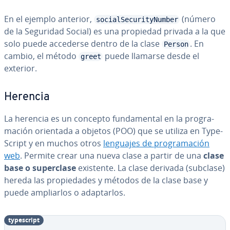
En el ejemplo anterior,
(número
socialSecurityNumber
de la Seguridad Social) es una propiedad privada a la que
solo puede accederse dentro de la clase
. En
Person
cambio, el método
puede llamarse desde el
greet
exterior.
Herencia
La herencia es un concepto fu­n­da­me­n­tal en la pro­gra­
ma­ción orientada a objetos (POO) que se utiliza en Ty­pe­
S­cri­pt y en muchos otros
lenguajes de pro­gra­ma­ción
web
. Permite crear una nueva clase a partir de una
clase
base o su­pe­r­cla­se
existente. La clase derivada (subclase)
hereda las pro­pie­da­des y métodos de la clase base y
puede am­pliar­los o ada­p­tar­los.
ty­pe­s­cri­pt