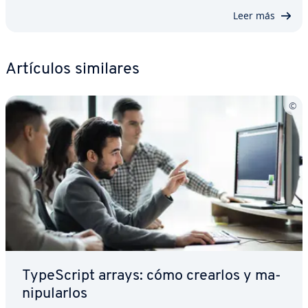
Leer más
Artículos similares
Ty­pe­S­cri­pt arrays: cómo crearlos y ma­
ni­pu­lar­los