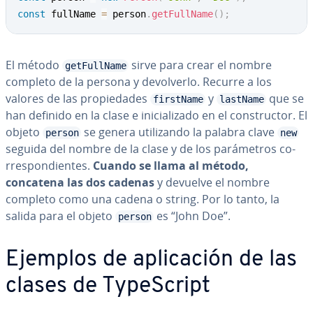
const
 fullName 
=
 person
.
getFullName
(
)
;
El método
sirve para crear el nombre
getFullName
completo de la persona y de­vo­l­ve­r­lo. Recurre a los
valores de las pro­pie­da­des
y
que se
firstName
lastName
han definido en la clase e ini­cia­li­za­do en el co­n­s­tru­c­tor. El
objeto
se genera uti­li­za­n­do la palabra clave
person
new
seguida del nombre de la clase y de los pa­rá­me­tros co­
rre­s­po­n­die­n­tes.
Cuando se llama al método,
concatena las dos cadenas
y devuelve el nombre
completo como una cadena o string. Por lo tanto, la
salida para el objeto
es “John Doe”.
person
Ejemplos de apli­ca­ción de las
clases de Ty­pe­S­cri­pt