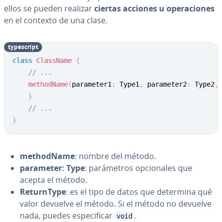
ellos se pueden realizar
ciertas acciones u ope­ra­cio­nes
en el contexto de una clase.
ty­pe­s­cri­pt
class
ClassName
{
// ...
methodName
(
parameter1
:
 Type1
,
 parameter2
:
 Type2
,
}
// ...
}
me­tho­d­Na­me
: nombre del método.
parameter: Type
: pa­rá­me­tros op­cio­na­les que
acepta el método.
Re­tu­r­n­T­y­pe
: es el tipo de datos que determina qué
valor devuelve el método. Si el método no devuelve
nada, puedes es­pe­ci­fi­car
.
void