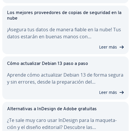
Los mejores pro­vee­do­res de copias de seguridad en la
nube
¡Asegura tus datos de manera fiable en la nube! Tus
datos estarán en buenas manos con…
Leer más
Cómo ac­tua­li­zar Debian 13 paso a paso
Aprende cómo ac­tua­li­zar Debian 13 de forma segura
y sin errores, desde la pre­pa­ra­ción del…
Leer más
Al­te­r­na­ti­vas a InDesign de Adobe gratuitas
¿Te sale muy caro usar InDesign para la ma­que­ta­
ción y el diseño editorial? Descubre las…