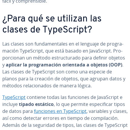
fácil y co­m­pre­n­si­ble.
¿Para qué se utilizan las
clases de Ty­pe­S­cri­pt?
Las clases son fu­n­da­me­n­ta­les en el lenguaje de pro­gra­
ma­ción Ty­pe­S­cri­pt, que está basado en Ja­va­S­cri­pt. Pro­
po­r­cio­nan un método es­tru­c­tu­ra­do para definir objetos
y
aplicar la pro­gra­ma­ción orientada a objetos (OOP)
.
Las clases de Ty­pe­S­cri­pt son como una especie de
planos para la creación de objetos, que agrupan datos y
métodos re­la­cio­na­dos de manera lógica.
Ty­pe­S­cri­pt
contiene todas las funciones de Ja­va­S­cri­pt e
incluye
tipado estático
, lo que permite es­pe­ci­fi­car tipos
de datos para
funciones en Ty­pe­S­cri­pt
, variables y clases,
así como detectar errores en tiempo de co­m­pi­la­ción.
Además de la seguridad de tipos, las clases de Ty­pe­S­cri­pt