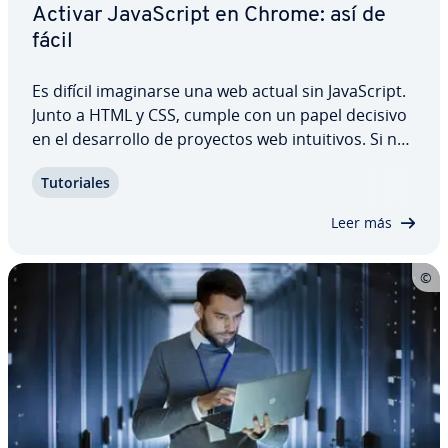
Activar Ja­va­S­cri­pt en Chrome: así de
fácil
Es difícil ima­gi­nar­se una web actual sin Ja­va­S­cri­pt.
Junto a HTML y CSS, cumple con un papel decisivo
en el de­sa­rro­llo de proyectos web in­tui­ti­vos. Si no
se utiliza este lenguaje es muy difícil conseguir una
Tu­to­ria­les
web con el nivel de in­ter­ac­ti­vi­dad que se busca
hoy en día. Te…
Leer más