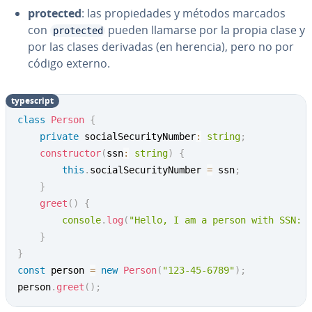
protected
: las pro­pie­da­des y métodos marcados
con
pueden llamarse por la propia clase y
protected
por las clases derivadas (en herencia), pero no por
código externo.
ty­pe­s­cri­pt
class
Person
{
private
 socialSecurityNumber
:
string
;
constructor
(
ssn
:
string
)
{
this
.
socialSecurityNumber 
=
 ssn
;
}
greet
(
)
{
console
.
log
(
"Hello, I am a person with SSN: 
}
}
const
 person 
=
new
Person
(
"123-45-6789"
)
;
person
.
greet
(
)
;