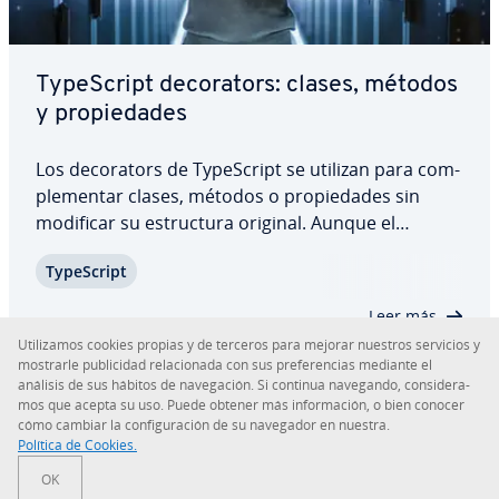
Ty­pe­S­cri­pt de­co­ra­to­rs: clases, métodos
y pro­pie­da­des
Los de­co­ra­to­rs de Ty­pe­S­cri­pt se utilizan para co­m­
ple­me­n­tar clases, métodos o pro­pie­da­des sin
modificar su es­tru­c­tu­ra original. Aunque el
concepto aún está en fase de pruebas y no es co­
Ty­pe­S­cri­pt
m­pa­ti­ble con la mayoría de los na­ve­ga­do­res, es
muy pro­me­te­dor. Descubre todo lo que
Leer más
necesitas…
Uti­li­za­mos cookies propias y de terceros para mejorar nuestros servicios y
mostrarle pu­bli­ci­dad re­la­cio­na­da con sus pre­fe­re­n­cias mediante el
análisis de sus hábitos de na­ve­ga­ción. Si continua navegando, co­n­si­de­ra­
mos que acepta su uso. Puede obtener más in­fo­r­ma­ción, o bien conocer
cómo cambiar la co­n­fi­gu­ra­ción de su navegador en nuestra.
Sobre IONOS
Política de Cookies.
OK
Sala de prensa