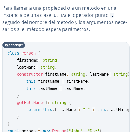
Para llamar a una propiedad o a un método en una
instancia de una clase, utiliza el operador punto
.
seguido del nombre del método y los ar­gu­me­n­tos ne­ce­
sa­rios si el método espera pa­rá­me­tros.
ty­pe­s­cri­pt
class
Person
{
    firstName
:
string
;
    lastName
:
string
;
constructor
(
firstName
:
string
,
 lastName
:
string
)
this
.
firstName 
=
 firstName
;
this
.
lastName 
=
 lastName
;
}
getFullName
(
)
:
string
{
return
this
.
firstName 
+
" "
+
this
.
lastName
;
}
}
const
 person 
=
new
Person
(
"John"
,
"Doe"
)
;