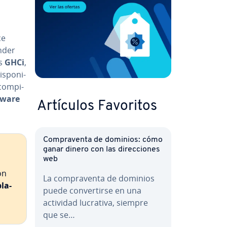
ce
ender
es
GHCi
,
s­po­ni­
o­m­pi­
tware
Artículos Favoritos
Co­m­pra­ve­n­ta de dominios: cómo
ganar dinero con las di­re­c­cio­nes
web
ión
La co­m­pra­ve­n­ta de dominios
pla­
puede co­n­ve­r­ti­r­se en una
actividad lucrativa, siempre
que se…