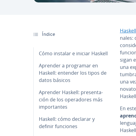
Haskel
Índice
na­les:
consid
funcion
Cómo instalar e iniciar Haskell
sigan 
Aprender a programar en
una ex­
Haskell: entender los tipos de
tu­m­br
datos básicos
una vez
novato
Aprender Haskell: pre­se­n­ta­
Haskell
ción de los ope­ra­do­res más
im­po­r­ta­n­tes
En este
aprend
Haskell: cómo declarar y
lenguaj
definir funciones
Haskell