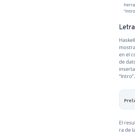
he­rr
“Intro
Letra
Haskell
mostra
en el 
de dat
inserta
“Intro”.
Prel
El resu
ra de l