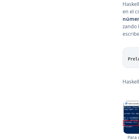
Haskell
en el 
núme
za­n­do
escribe
Prel
Haskel
Para i