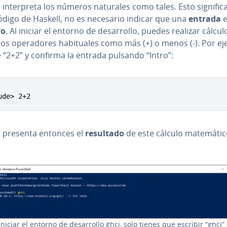
 in­te­r­pre­ta los números naturales como tales. Esto signific
código de Haskell, no es necesario indicar que una
entrada
e
ro
. Al iniciar el entorno de de­sa­rro­llo, puedes realizar cálculos
 los ope­ra­do­res ha­bi­tua­les como más (+) o menos (-). Por e
 “2+2” y confirma la entrada pulsando “Intro”:
ude> 2+2
l presenta entonces el
resultado
de este cálculo ma­te­má­ti­c
niciar el entorno de de­sa­rro­llo ghci, solo tienes que escribir “ghci”