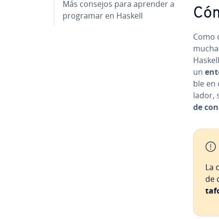
Más consejos para aprender a
Cóm
programar en Haskell
Como c
muchas 
Haskel
un
ento
ble en 
la­dor,
de co­n­
La c
de c
ta­