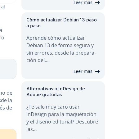
Leer más
 al
Cómo ac­tua­li­zar Debian 13 paso
a paso
a
 o
Aprende cómo ac­tua­li­zar
Debian 13 de forma segura y
sin errores, desde la pre­pa­ra­
ción del…
Leer más
Al­te­r­na­ti­vas a InDesign de
no de
Adobe gratuitas
sde la
¿Te sale muy caro usar
és de
InDesign para la ma­que­ta­ción
y el diseño editorial? Descubre
las…