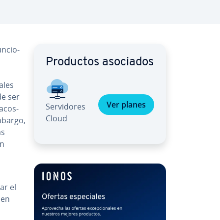
n­cio­
Productos asociados
a­les
de ser
Ver planes
Se­r­vi­do­res
aco­s­
Cloud
mbargo,
ás
ón
ar el
 en