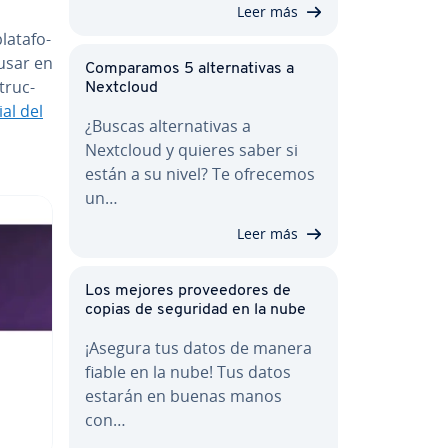
Leer más
a­ta­fo­
usar en
Co­m­pa­ra­mos 5 al­te­r­na­ti­vas a
­tru­c­
Nextcloud
ial del
¿Buscas al­te­r­na­ti­vas a
Nextcloud y quieres saber si
están a su nivel? Te ofrecemos
un…
Leer más
Los mejores pro­vee­do­res de
copias de seguridad en la nube
¡Asegura tus datos de manera
fiable en la nube! Tus datos
estarán en buenas manos
con…