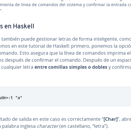
a­mie­n­ta de línea de comandos del sistema y confirmar la entrada c
”.
s en Haskell
 también puede gestionar letras de forma in­te­li­ge­n­te, com
mos en este tutorial de Haskell: primero, ponemos la opción
comando. Esto asegura que la línea de comandos imprima el
os después de confirmar el comando. Después de un espaci
 cualquier letra
entre comillas simples o dobles
y confirm
ude>:t "a"
ltado de salida en este caso es co­rre­c­ta­me­n­te “
[Char]
”, abre
a palabra inglesa
character
(en ca­s­te­llano, “letra”).