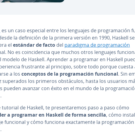
l
es un caso especial entre los lenguajes de pro­gra­ma­ción fu­
 desde la de­fi­ni­ción de la primera versión en 1990, Haskell se
era el
estándar de facto
del
paradigma de pro­gra­ma­ción
al. No es coin­ci­de­n­cia que muchos otros lenguajes fu­n­cio­n
el modelo de Haskell. Aprender a programar en Haskell pue
pe­rie­n­cia fru­s­tra­n­te al principio, sobre todo porque cuesta 
ar­se a los
conceptos de la pro­gra­ma­ción funcional
. Sin e
 superados los primeros ob­s­tácu­los, hasta los usuarios m
s pueden avanzar con éxito en el mundo de la pro­gra­ma­ci
.
 tutorial de Haskell, te pre­se­n­ta­re­mos paso a paso cómo
er a programar en Haskell de forma sencilla
, cómo instal
e funcional y cómo funciona exac­ta­me­n­te la pro­gra­ma­ción
.