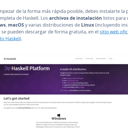
pezar de la forma más rápida posible, debes in­s­ta­lar­te la pl
ompleta de Haskell. Los
archivos de in­s­ta­la­ción
listos para 
ws
,
macOS
y varias di­s­tri­bu­cio­nes de
Linux
(in­clu­ye­n­do in­s
s) se pueden descargar de forma gratuita, en el
sitio web ofic
to Haskell
.