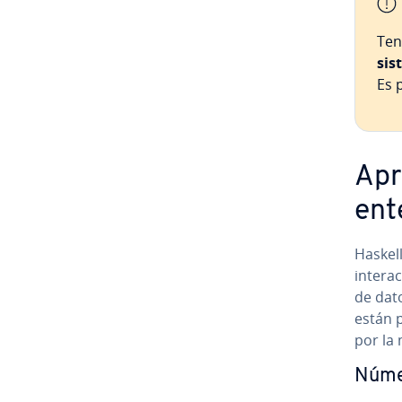
Ten
sis
Es p
Apr
ent
Haskel
in­ter­a
de da
están p
por la
Núme