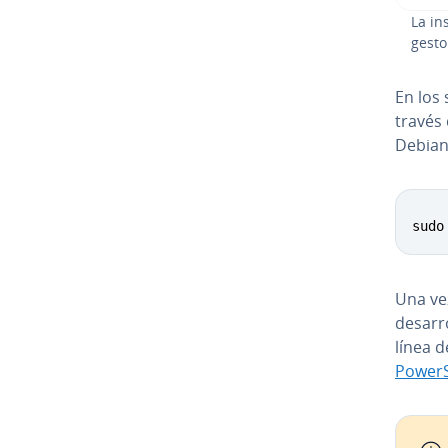
La in
gesto
En los 
través
Debian,
sudo
Una vez
de­sa­r
línea 
Po­we­r­