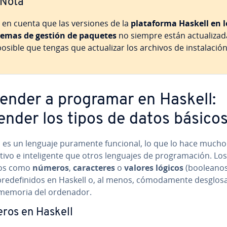
Nota
 en cuenta que las versiones de la
pla­ta­fo­r­ma Haskell en 
temas de gestión de paquetes
no siempre están ac­tua­li­za­d
osible que tengas que ac­tua­li­zar los archivos de in­s­ta­la­ción
ender a programar en Haskell:
ender los tipos de datos básico
l es un lenguaje puramente funcional, lo que lo hace much
c­ti­vo e in­te­li­ge­n­te que otros lenguajes de pro­gra­ma­ción. Lo
tos como
números
,
ca­ra­c­te­res
o
valores lógicos
(booleanos
re­de­fi­ni­dos en Haskell o, al menos, có­mo­da­me­n­te de­s­glo­s
 memoria del ordenador.
ros en Haskell