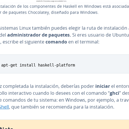
­s­ta­la­ción de los co­m­po­ne­n­tes de Haskell en Windows está asociada
r de paquetes Cho­co­la­tey, diseñado para Windows.
sistemas Linux también puedes elegir la ruta de in­s­ta­la­ción 
 del
ad­mi­ni­s­tra­dor de paquetes.
Si eres usuario de Ubuntu
 escribe el siguiente
comando
en el terminal:
 apt-get install haskell-platform
 co­m­ple­ta­da la in­s­ta­la­ción, deberías poder
iniciar
el entor
ro­llo in­ter­ac­ti­vo cuando lo desees con el comando “
ghci
” de
de comandos de tu sistema: en Windows, por ejemplo, a trav
She­ll
, que también se re­co­mie­n­da para la in­s­ta­la­ción.