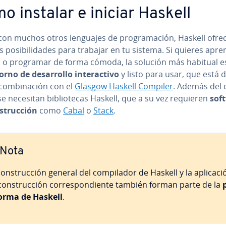
o instalar e iniciar Haskell
on muchos otros lenguajes de pro­gra­ma­ción, Haskell ofre
po­si­bi­li­da­des para trabajar en tu sistema. Si quieres apr
l o programar de forma cómoda, la solución más habitual 
rno de de­sa­rro­llo in­ter­ac­ti­vo
y listo para usar, que está di­
co­m­bi­na­ción con el
Glasgow Haskell Compiler
. Además del c
 se necesitan bi­blio­te­cas Haskell, que a su vez requieren
sof
s­tru­c­ción
como
Cabal
o
Stack
.
Nota
o­n­s­tru­c­ción general del co­m­pi­la­dor de Haskell y la apli­ca­c
o­n­s­tru­c­ción co­rre­s­po­n­die­n­te también forman parte de la
fo­r­ma de Haskell
.