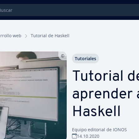
car
­rro­llo web
Tutorial de Haskell
Tu­to­ria­les
Tutorial d
aprender 
Haskell
Equipo editorial de IONOS
14.10.2020