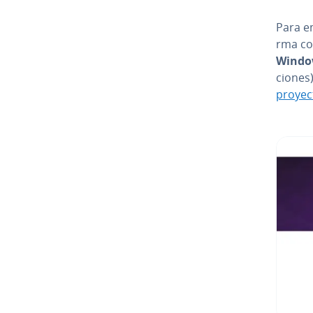
Para em
r­ma c
Windo
cio­ne
proyec