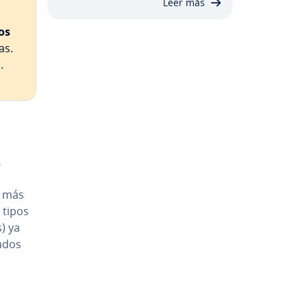
Leer más
los
as.
.
s
o más
s tipos
) ya
a­dos