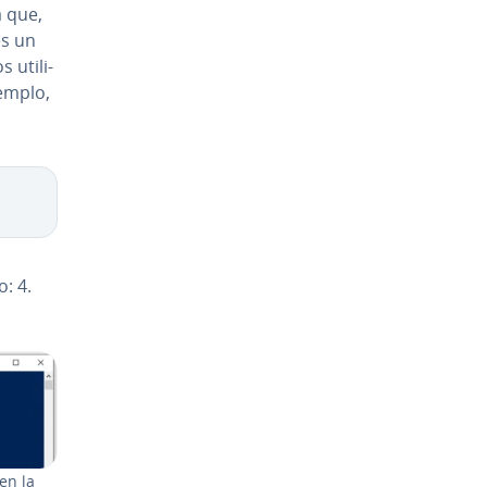
a que,
s un
 uti­li­
jemplo,
o: 4.
 en la