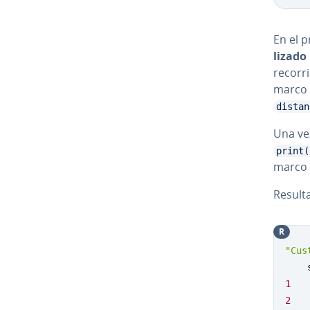
En el 
li­za­do
recorri
marco 
distan
Una vez
print(
marco 
Result
R
"Cus
1
2