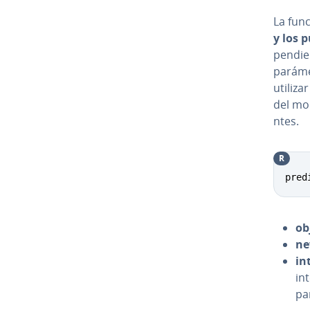
La fun
y los 
pe­n­die
pa­rá­m
utilizar
del mode
n­tes.
R
pred
ob
ne
in
in
par