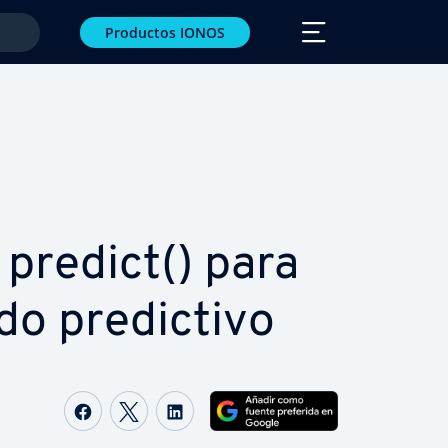
Productos IONOS
 predict() para
 pre­di­c­ti­vo
Compartir Facebook
Compartir Twitter
Compartir LinkedIn