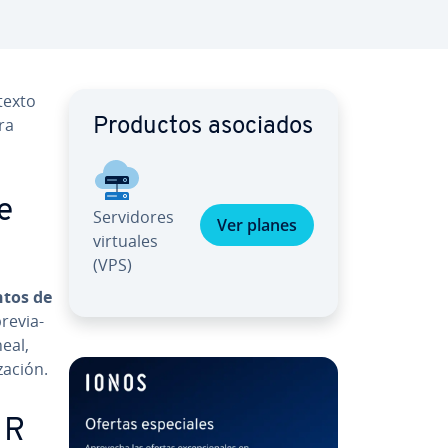
texto
ara
Productos asociados
e
Se­r­vi­do­res
Ver planes
virtuales
(VPS)
untos de
re­via­
eal,
a­ción.
 R