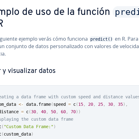
pred
mplo de uso de la función
R
siguiente ejemplo verás cómo funciona
en R. Para 
predict()
 un conjunto de datos pe­r­so­na­li­za­do con valores de velocid
ia.
y vi­sua­li­zar datos
eating a data frame with custom speed and distance value
om_data 
<-
 data.frame
(
speed 
=
 c
(
15
,
20
,
25
,
30
,
35
)
,
distance 
=
 c
(
30
,
40
,
50
,
60
,
70
)
)
splaying the custom data frame
t
(
"Custom Data Frame:"
)
t
(
custom_data
)