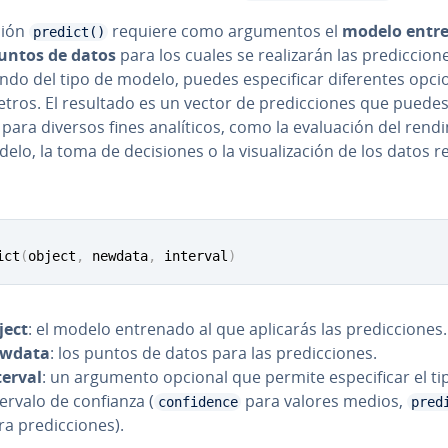
ción
requiere como ar­gu­me­n­tos el
modelo entr
predict()
puntos de datos
para los cuales se rea­li­za­rán las pre­di­c­cio­n
­n­do del tipo de modelo, puedes es­pe­ci­fi­car di­fe­re­n­tes opc
e­tros. El resultado es un vector de pre­di­c­cio­nes que puede
 para diversos fines ana­lí­ti­cos, como la eva­lua­ción del re­n­di­
lo, la toma de de­ci­sio­nes o la vi­sua­li­za­ción de los datos re­s
ict
(
object
,
 newdata
,
 interval
)
ject
: el modelo entrenado al que aplicarás las pre­di­c­cio­nes.
wdata
: los puntos de datos para las pre­di­c­cio­nes.
terval
: un argumento opcional que permite es­pe­ci­fi­car el t
tervalo de confianza (
para valores medios,
confidence
pred
a pre­di­c­cio­nes).