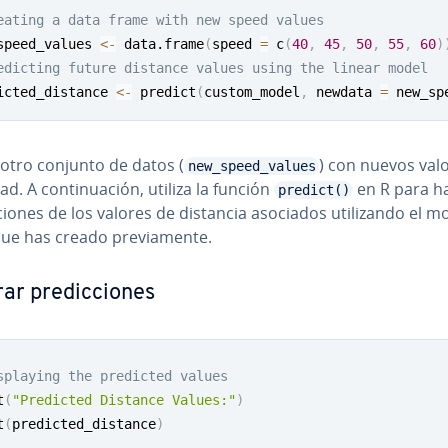
eating a data frame with new speed values
speed_values 
<-
 data.frame
(
speed 
=
 c
(
40
,
45
,
50
,
55
,
60
)
edicting future distance values using the linear model
icted_distance 
<-
 predict
(
custom_model
,
 newdata 
=
 new_sp
 otro conjunto de datos (
) con nuevos val
new_speed_values
ad. A co­n­ti­nua­ción, utiliza la función
en R para h
predict()
c­cio­nes de los valores de distancia asociados uti­li­za­n­do el 
que has creado pre­via­me­n­te.
r pre­di­c­cio­nes
splaying the predicted values
t
(
"Predicted Distance Values:"
)
t
(
predicted_distance
)