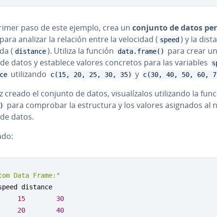
primer paso de este ejemplo, crea un
conjunto de datos pe­r­
para analizar la relación entre la velocidad (
) y la dist
speed
da (
). Utiliza la función
para crear u
distance
data.frame()
de datos y establece valores concretos para las variables
s
uti­li­za­n­do
y
ce
c(15, 20, 25, 30, 35)
c(30, 40, 50, 60, 7
 creado el conjunto de datos, vi­sua­lí­za­los uti­li­za­n­do la fun
para comprobar la es­tru­c­tu­ra y los valores asignados al
)
de datos.
ado:
tom Data Frame:"
15
30
20
40