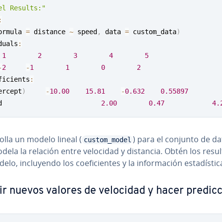
el Results:"
:
ormula 
=
 distance 
~
 speed
,
 data 
=
 custom_data
)
duals
:
1
2
3
4
5
-
2
-
1
1
0
2
ficients
:
ercept
)
-
10.00
15.81
-
0.632
0.55897
d                         
2.00
0.47
4.
ro­lla un modelo lineal (
) para el conjunto de d
custom_model
ela la relación entre velocidad y distancia. Obtén los re­su­l­
lo, in­clu­ye­n­do los co­efi­cie­n­tes y la in­fo­r­ma­ción es­ta­dí­s­ti­c
ir nuevos valores de velocidad y hacer pre­di­c­c