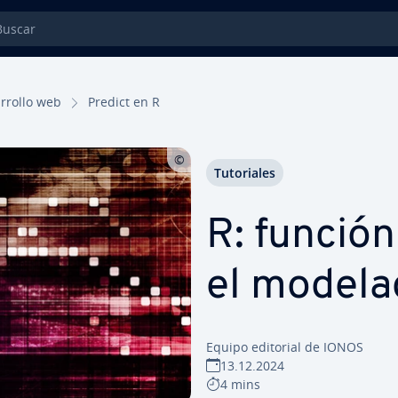
car
­rro­llo web
Predict en R
Tu­to­ria­les
R: función
el modelado
Equipo editorial de IONOS
13.12.2024
4 mins