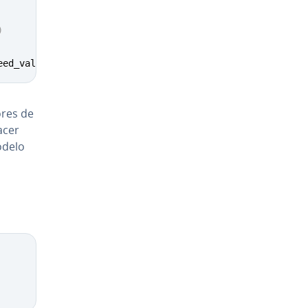
)
eed_values
)
ores de
acer
modelo