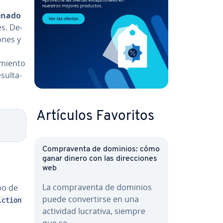
enado
es. De­
iones y
s
mie­n­to
u­l­ta­
Artículos Favoritos
Co­m­pra­ve­n­ta de dominios: cómo
ganar dinero con las di­re­c­cio­nes
web
La co­m­pra­ve­n­ta de dominios
ipo de
puede co­n­ve­r­ti­r­se en una
iction
actividad lucrativa, siempre
que se…