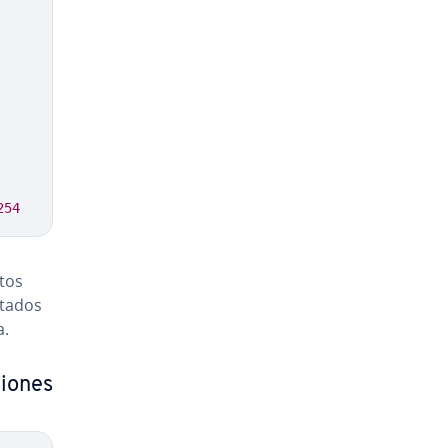
254
0.01205
atos
ta­dos
a.
io­nes