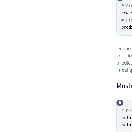
# Cr
new_
# Pr
pred
Define
velocid
pre­di­
lineal 
Mostra
R
# Di
prin
prin