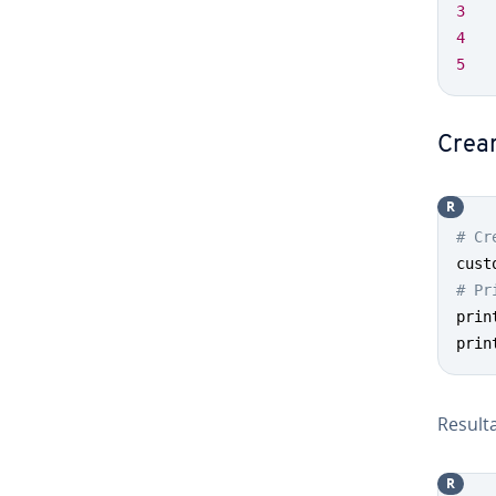
3
4
5
Crear
R
# Cr
cust
# Pr
prin
prin
Result
R