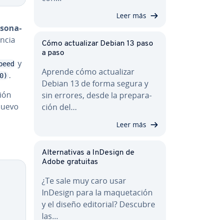
Leer más
so­na­
ancia
Cómo ac­tua­li­zar Debian 13 paso
n
a paso
y
peed
Aprende cómo ac­tua­li­zar
.
0)
Debian 13 de forma segura y
ción
sin errores, desde la pre­pa­ra­
 nuevo
ción del…
Leer más
Al­te­r­na­ti­vas a InDesign de
Adobe gratuitas
¿Te sale muy caro usar
InDesign para la ma­que­ta­ción
y el diseño editorial? Descubre
las…