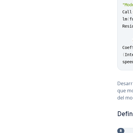
"Mod
Call
lm
(
f
Resi
Coef
(
Int
spee
De­sa­r
que mod
del mode
Defin
R