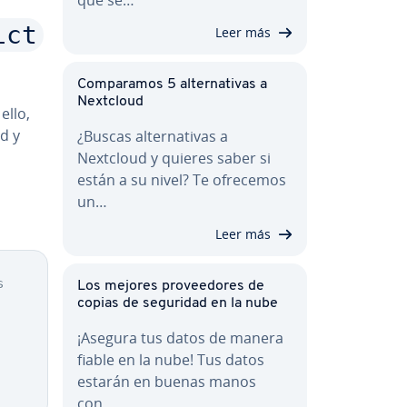
ict
Leer más
Co­m­pa­ra­mos 5 al­te­r­na­ti­vas a
Nextcloud
ello,
ad y
¿Buscas al­te­r­na­ti­vas a
Nextcloud y quieres saber si
están a su nivel? Te ofrecemos
un…
Leer más
s
Los mejores pro­vee­do­res de
copias de seguridad en la nube
¡Asegura tus datos de manera
fiable en la nube! Tus datos
estarán en buenas manos
con…