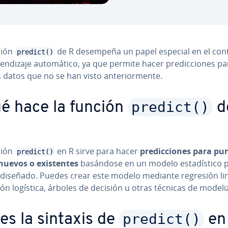
ción
de R desempeña un papel especial en el con
predict()
­n­di­za­je au­to­má­ti­co, ya que permite hacer pre­di­c­cio­nes p
datos que no se han visto an­te­rio­r­me­n­te.
predict()
é hace la función
d
ción
en R sirve para hacer
pre­di­c­cio­nes para p
predict()
uevos o exi­s­te­n­tes
basándose en un modelo es­ta­dí­s­ti­co p
e diseñado. Puedes crear este modelo mediante regresión lin
ón logística, árboles de decisión u otras técnicas de mo­de­li­z
predict()
 es la sintaxis de
en