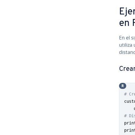
Eje
en 
En el 
utiliza
distanc
Crear 
R
# Cr
cust
    
# Di
prin
prin