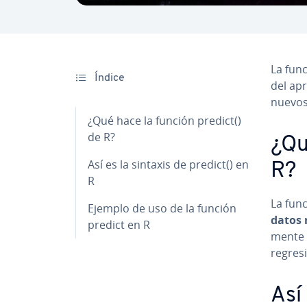
La fun
Índice
del apre
nuevos 
¿Qué hace la función predict()
de R?
¿Qu
Así es la sintaxis de predict() en
R?
R
La fun
Ejemplo de uso de la función
datos n
predict en R
me­n­t
regresi
Así