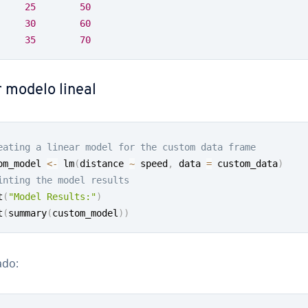
25
50
30
60
35
70
 modelo lineal
eating a linear model for the custom data frame
om_model 
<-
 lm
(
distance 
~
 speed
,
 data 
=
 custom_data
)
inting the model results
t
(
"Model Results:"
)
t
(
summary
(
custom_model
)
)
ado: