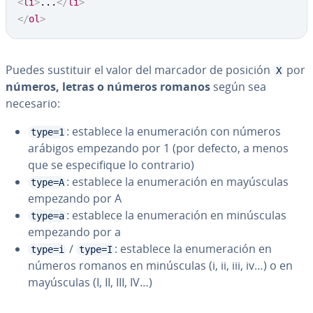
<
li
>
...
</
li
>
</
ol
>
Puedes sustituir el valor del marcador de posición
por
X
números, letras o números romanos
según sea
necesario:
: establece la enu­me­ra­ción con números
type=1
arábigos empezando por 1 (por defecto, a menos
que se es­pe­ci­fi­que lo contrario)
: establece la enu­me­ra­ción en ma­yú­s­cu­las
type=A
empezando por A
: establece la enu­me­ra­ción en mi­nú­s­cu­las
type=a
empezando por a
/
: establece la enu­me­ra­ción en
type=i
type=I
números romanos en mi­nú­s­cu­las (i, ii, iii, iv…) o en
ma­yú­s­cu­las (I, II, III, IV…)