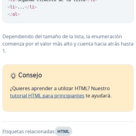
<
li
>
...
</
li
>
</
ol
>
De­pe­n­die­n­do del tamaño de la lista, la enu­me­ra­ción
comienza por el valor más alto y cuenta hacia atrás hasta
1.
Consejo
¿Quieres aprender a utilizar HTML? Nuestro
tutorial HTML para pri­n­ci­pia­n­tes
te ayudará.
Etiquetas re­la­cio­na­das
HTML