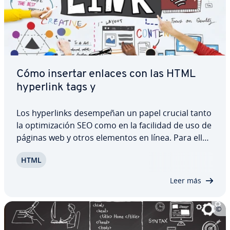
Cómo insertar enlaces con las HTML
hyperlink tags y
Los hy­pe­r­li­n­ks de­sem­pe­ñan un papel crucial tanto
la op­ti­mi­za­ción SEO como en la facilidad de uso de
páginas web y otros elementos en línea. Para ello,
HTML ofrece dos HTML hyperlink tags di­fe­re­n­tes,
HTML
que se pueden utilizar para anclar páginas web,
archivos, medios u otros recursos…
Leer más