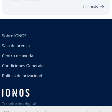
de título HTML son re­le­va­n­tes…
Leer más
Sobre IONOS
Sala de prensa
Centro de ayuda
Co­n­di­cio­nes Generales
Política de pri­va­ci­dad
Tu solución digital