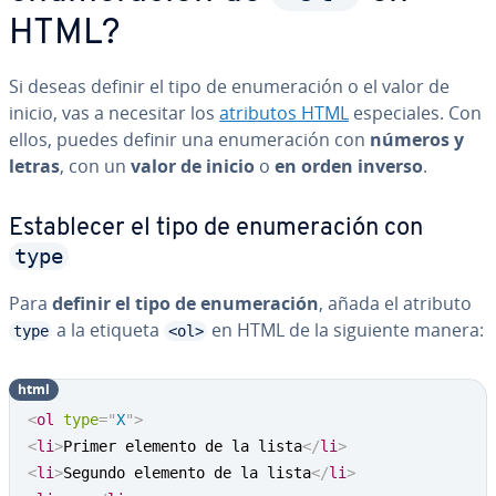
HTML?
Si deseas definir el tipo de enu­me­ra­ción o el valor de
inicio, vas a necesitar los
atributos HTML
es­pe­cia­les. Con
ellos, puedes definir una enu­me­ra­ción con
números y
letras
, con un
valor de inicio
o
en orden inverso
.
Es­ta­ble­cer el tipo de enu­me­ra­ción con
type
Para
definir el tipo de enu­me­ra­ción
, añada el atributo
a la etiqueta
en HTML de la siguiente manera:
type
<ol>
html
Copy
<
ol
type
=
"
X
"
>
<
li
>
Primer elemento de la lista
</
li
>
<
li
>
Segundo elemento de la lista
</
li
>