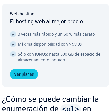
Web hosting
El hosting web al mejor precio
3 veces más rápido y un 60 % más barato
Máxima di­s­po­ni­bi­li­dad con > 99,99
Sólo con IONOS: hasta 500 GB de espacio de
al­ma­ce­na­mie­n­to incluido
Ver planes
¿Cómo se puede cambiar la
<ol>
enu­me­ra­ción de
en