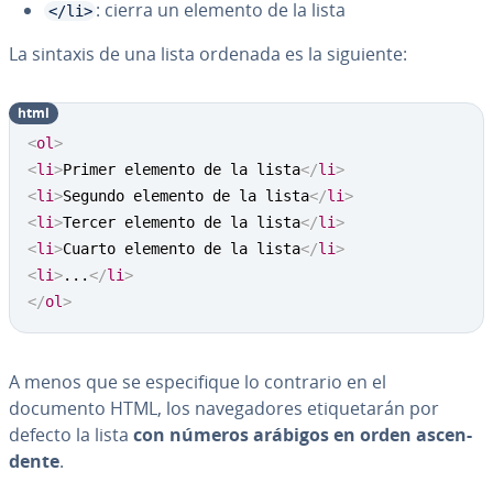
: cierra un elemento de la lista
</li>
La sintaxis de una lista ordenada es la siguiente:
html
Copy
<
ol
>
<
li
>
Primer elemento de la lista
</
li
>
<
li
>
Segundo elemento de la lista
</
li
>
<
li
>
Tercer elemento de la lista
</
li
>
<
li
>
Cuarto elemento de la lista
</
li
>
<
li
>
...
</
li
>
</
ol
>
A menos que se es­pe­ci­fi­que lo contrario en el
documento HTML, los na­ve­ga­do­res eti­que­ta­rán por
defecto la lista
con números arábigos en orden as­ce­n­
de­n­te
.