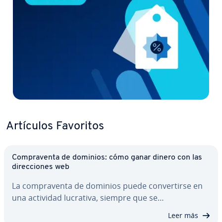
Artículos Favoritos
Co­m­pra­ve­n­ta de dominios: cómo ganar dinero con las
di­re­c­cio­nes web
La co­m­pra­ve­n­ta de dominios puede co­n­ve­r­ti­r­se en
una actividad lucrativa, siempre que se…
Leer más