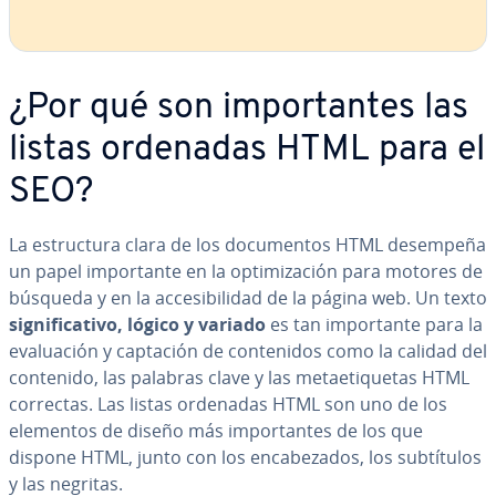
¿Por qué son im­po­r­ta­n­tes las
listas ordenadas HTML para el
SEO?
La es­tru­c­tu­ra clara de los do­cu­me­n­tos HTML desempeña
un papel im­po­r­ta­n­te en la op­ti­mi­za­ción para motores de
búsqueda y en la ac­ce­si­bi­li­dad de la página web. Un texto
si­g­ni­fi­ca­ti­vo, lógico y variado
es tan im­po­r­ta­n­te para la
eva­lua­ción y captación de co­n­te­ni­dos como la calidad del
contenido, las palabras clave y las me­tae­ti­que­tas HTML
correctas. Las listas ordenadas HTML son uno de los
elementos de diseño más im­po­r­ta­n­tes de los que
dispone HTML, junto con los en­ca­be­za­dos, los su­b­tí­tu­los
y las negritas.