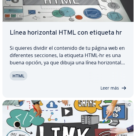
Línea ho­ri­zo­n­tal HTML con etiqueta hr
Si quieres dividir el contenido de tu página web en
di­fe­re­n­tes secciones, la etiqueta HTML-hr es una
buena opción, ya que dibuja una línea ho­ri­zo­n­tal
en la posición deseada y separa así dos secciones
HTML
entre sí. En este artículo, te pre­se­n­ta­re­mos la línea
ho­ri­zo­n­tal HTML y te…
Leer más