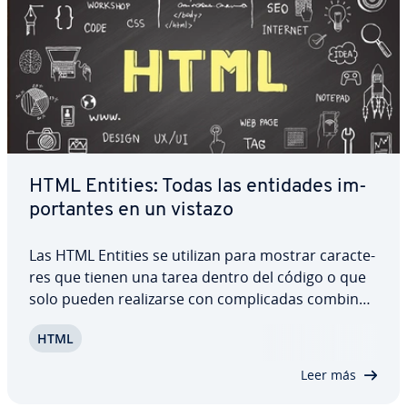
HTML Entities: Todas las entidades im­
po­r­ta­n­tes en un vistazo
Las HTML Entities se utilizan para mostrar ca­ra­c­te­
res que tienen una tarea dentro del código o que
solo pueden rea­li­zar­se con co­m­pli­ca­das co­m­bi­na­
cio­nes de teclas. Estas cadenas de ca­ra­c­te­res
HTML
ordenan al navegador que las in­te­r­pre­ta que
muestre el carácter co­rre­s­po­n­die­n­te. Este…
Leer más