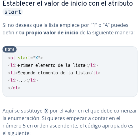
Es­ta­ble­cer el valor de inicio con el atributo
start
Si no deseas que la lista empiece por “1” o “A” puedes
definir
tu propio valor de inicio
de la siguiente manera:
html
Copy
<
ol
start
=
"
X
"
>
<
li
>
Primer elemento de la lista
</
li
>
<
li
>
Segundo elemento de la lista
</
li
>
<
li
>
...
</
li
>
</
ol
>
Aquí se sustituye
por el valor en el que debe comenzar
X
la enu­me­ra­ción. Si quieres empezar a contar en el
número 5 en orden as­ce­n­de­n­te, el código apropiado es
el siguiente: