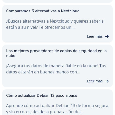
Co­m­pa­ra­mos 5 al­te­r­na­ti­vas a Nextcloud
¿Buscas al­te­r­na­ti­vas a Nextcloud y quieres saber si
están a su nivel? Te ofrecemos un…
Leer más
Los mejores pro­vee­do­res de copias de seguridad en la
nube
¡Asegura tus datos de manera fiable en la nube! Tus
datos estarán en buenas manos con…
Leer más
Cómo ac­tua­li­zar Debian 13 paso a paso
Aprende cómo ac­tua­li­zar Debian 13 de forma segura
y sin errores, desde la pre­pa­ra­ción del…