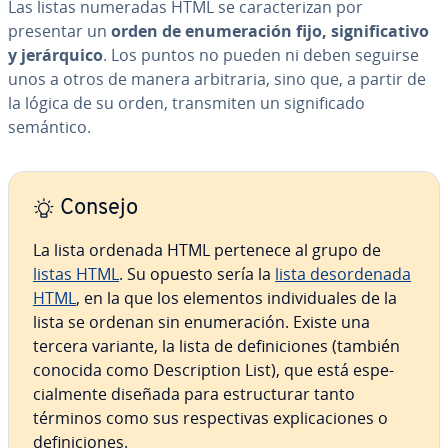
Las listas numeradas HTML se ca­ra­c­te­ri­zan por
presentar un
orden de enu­me­ra­ción fijo, si­g­ni­fi­ca­ti­vo
y je­rá­r­qui­co
. Los puntos no pueden ni deben seguirse
unos a otros de manera ar­bi­tra­ria, sino que, a partir de
la lógica de su orden, tra­n­s­mi­ten un si­g­ni­fi­ca­do
semántico.
Consejo
La lista ordenada HTML pertenece al grupo de
listas HTML
. Su opuesto sería la
lista des­or­de­na­da
HTML
, en la que los elementos in­di­vi­dua­les de la
lista se ordenan sin enu­me­ra­ción. Existe una
tercera variante, la lista de de­fi­ni­cio­nes (también
conocida como De­s­cri­p­tion List), que está es­pe­
cia­l­me­n­te diseñada para es­tru­c­tu­rar tanto
términos como sus re­s­pe­c­ti­vas ex­pli­ca­cio­nes o
de­fi­ni­cio­nes.