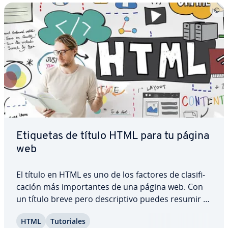
Etiquetas de título HTML para tu página
web
El título en HTML es uno de los factores de cla­si­fi­
ca­ción más im­po­r­ta­n­tes de una página web. Con
un título breve pero de­s­cri­p­ti­vo puedes resumir el
contenido de tu página web en los re­su­l­ta­dos de
HTML
Tu­to­ria­les
búsqueda y atraer más clics. Además, las etiquetas