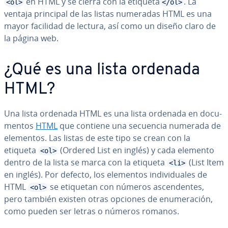
en HTML y se cierra con la etiqueta
. La
<ol>
</ol>
ventaja principal de las listas numeradas HTML es una
mayor facilidad de lectura, así como un diseño claro de
la página web.
¿Qué es una lista ordenada
HTML?
Una lista ordenada HTML es una lista ordenada en do­cu­
me­n­tos
HTML
que contiene una secuencia numerada de
elementos. Las listas de este tipo se crean con la
etiqueta
(Ordered List en inglés) y cada elemento
<ol>
dentro de la lista se marca con la etiqueta
(List Item
<li>
en inglés). Por defecto, los elementos in­di­vi­dua­les de
HTML
se etiquetan con números as­ce­n­de­n­tes,
<ol>
pero también existen otras opciones de enu­me­ra­ción,
como pueden ser letras o números romanos.