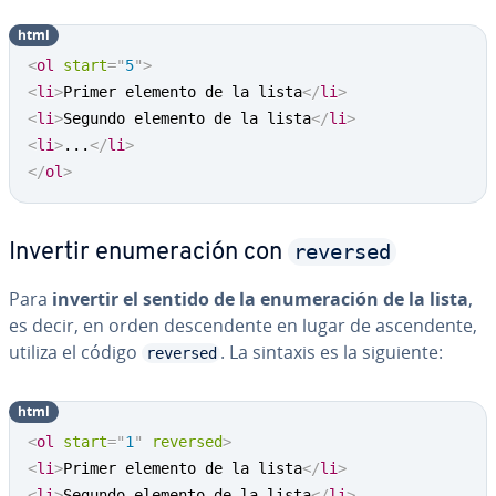
html
Copy
<
ol
start
=
"
5
"
>
<
li
>
Primer elemento de la lista
</
li
>
<
li
>
Segundo elemento de la lista
</
li
>
<
li
>
...
</
li
>
</
ol
>
reversed
Invertir enu­me­ra­ción con
Para
invertir el sentido de la enu­me­ra­ción de la lista
,
es decir, en orden de­s­ce­n­de­n­te en lugar de as­ce­n­de­n­te,
utiliza el código
. La sintaxis es la siguiente:
reversed
html
Copy
<
ol
start
=
"
1
"
reversed
>
<
li
>
Primer elemento de la lista
</
li
>
<
li
>
Segundo elemento de la lista
</
li
>