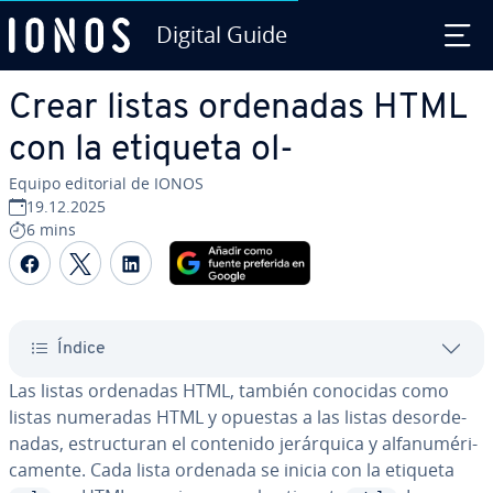
Digital Guide
Saltar al contenido principal
Crear listas ordenadas HTML
con la etiqueta ol-
Equipo editorial de IONOS
19.12.2025
6 mins
Compartir Facebook
Compartir Twitter
Compartir LinkedIn
Índice
Las listas ordenadas HTML, también conocidas como
listas numeradas HTML y opuestas a las listas des­or­de­
na­das, es­tru­c­tu­ran el contenido je­rá­r­qui­ca y al­fa­nu­mé­ri­
ca­me­n­te. Cada lista ordenada se inicia con la etiqueta