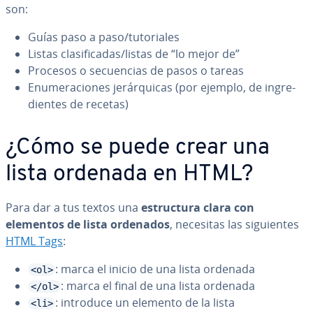
son:
Guías paso a paso/tu­to­ria­les
Listas cla­si­fi­ca­das/listas de “lo mejor de”
Procesos o se­cue­n­cias de pasos o tareas
Enu­me­ra­cio­nes je­rá­r­qui­cas (por ejemplo, de in­gre­
die­n­tes de recetas)
¿Cómo se puede crear una
lista ordenada en HTML?
Para dar a tus textos una
es­tru­c­tu­ra clara con
elementos de lista ordenados
, necesitas las si­guie­n­tes
HTML Tags
:
: marca el inicio de una lista ordenada
<ol>
: marca el final de una lista ordenada
</ol>
: introduce un elemento de la lista
<li>