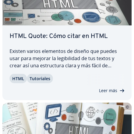
HTML Quote: Cómo citar en HTML
Existen varios elementos de diseño que puedes
usar para mejorar la le­gi­bi­li­dad de tus textos y
crear así una es­tru­c­tu­ra clara y más fácil de
manejar para los motores de búsqueda. Además
HTML
Tu­to­ria­les
de las listas y tablas, puedes incluir citas HTML, es
decir, citas in­cru­s­ta­das en el texto.…
Leer más