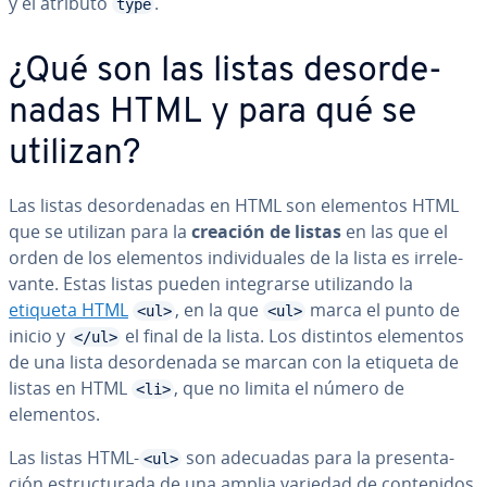
y el atributo
.
type
¿Qué son las listas des­or­de­
na­das HTML y para qué se
utilizan?
Las listas des­or­de­na­das en HTML son elementos HTML
que se utilizan para la
creación de listas
en las que el
orden de los elementos in­di­vi­dua­les de la lista es irre­le­
va­n­te. Estas listas pueden in­te­grar­se uti­li­za­n­do la
etiqueta HTML
, en la que
marca el punto de
<ul>
<ul>
inicio y
el final de la lista. Los distintos elementos
</ul>
de una lista des­or­de­na­da se marcan con la etiqueta de
listas en HTML
, que no limita el número de
<li>
elementos.
Las listas HTML-
son adecuadas para la pre­se­n­ta­
<ul>
ción es­tru­c­tu­ra­da de una amplia variedad de co­n­te­ni­dos,