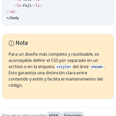
<
li
>
Fuji
</
li
>
</
ul
>
</body
Nota
Para un diseño más completo y re­uti­li­za­ble, es
aco­n­se­ja­ble definir el CSS por separado en un
archivo o en la etiqueta
del área
.
<style>
<head>
Esto garantiza una di­s­ti­n­ción clara entre
contenido y estilo y facilita el ma­n­te­ni­mie­n­to del
código.
Etiquetas re­la­cio­na­das
HTML
Tu­to­ria­les