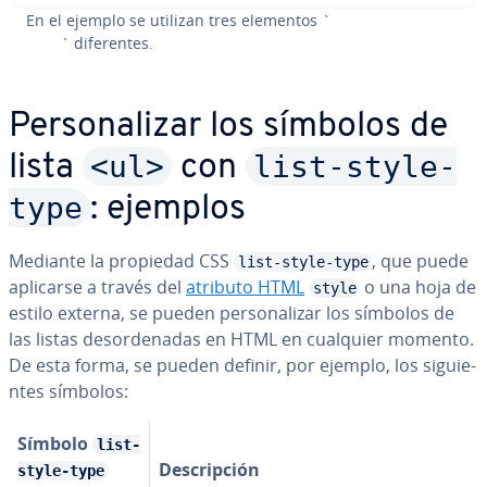
En el ejemplo se utilizan tres elementos `
` di­fe­re­n­tes.
Pe­r­so­na­li­zar los símbolos de
<ul>
list-style-
lista
con
type
: ejemplos
Mediante la propiedad CSS
, que puede
list-style-type
aplicarse a través del
atributo HTML
o una hoja de
style
estilo externa, se pueden pe­r­so­na­li­zar los símbolos de
las listas des­or­de­na­das en HTML en cualquier momento.
De esta forma, se pueden definir, por ejemplo, los si­guie­
n­tes símbolos:
Símbolo
list-
De­s­cri­p­ción
style-type