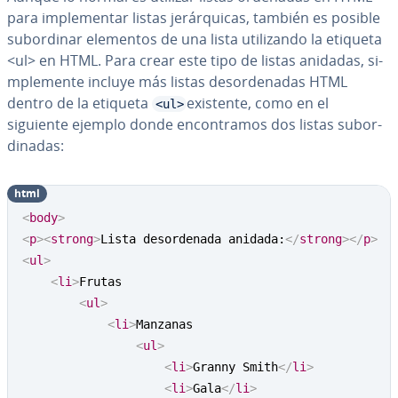
para im­ple­me­n­tar listas je­rá­r­qui­cas, también es posible
su­bo­r­di­nar elementos de una lista uti­li­za­n­do la etiqueta
<ul> en HTML. Para crear este tipo de listas anidadas, si­
m­ple­me­n­te incluye más listas des­or­de­na­das HTML
dentro de la etiqueta
existente, como en el
<ul>
siguiente ejemplo donde en­co­n­tra­mos dos listas su­bo­r­
di­na­das:
html
<
body
>
<
p
>
<
strong
>
Lista desordenada anidada:
</
strong
>
</
p
>
<
ul
>
<
li
>
Frutas

<
ul
>
<
li
>
Manzanas

<
ul
>
<
li
>
Granny Smith
</
li
>
<
li
>
Gala
</
li
>