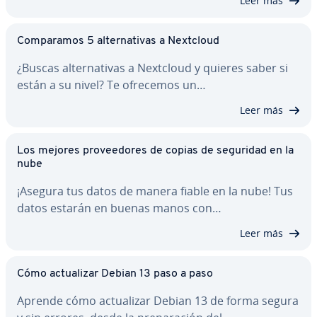
Leer más
Co­m­pa­ra­mos 5 al­te­r­na­ti­vas a Nextcloud
¿Buscas al­te­r­na­ti­vas a Nextcloud y quieres saber si
están a su nivel? Te ofrecemos un…
Leer más
Los mejores pro­vee­do­res de copias de seguridad en la
nube
¡Asegura tus datos de manera fiable en la nube! Tus
datos estarán en buenas manos con…
Leer más
Cómo ac­tua­li­zar Debian 13 paso a paso
Aprende cómo ac­tua­li­zar Debian 13 de forma segura