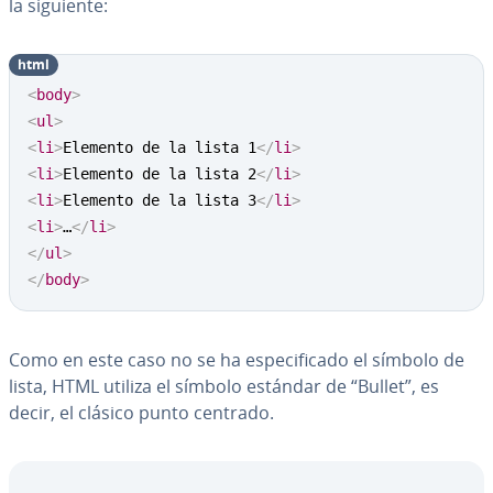
la siguiente:
html
<
body
>
<
ul
>
<
li
>
Elemento de la lista 1
</
li
>
<
li
>
Elemento de la lista 2
</
li
>
<
li
>
Elemento de la lista 3
</
li
>
<
li
>
…
</
li
>
</
ul
>
</
body
>
Como en este caso no se ha es­pe­ci­fi­ca­do el símbolo de
lista, HTML utiliza el símbolo estándar de “Bullet”, es
decir, el clásico punto centrado.