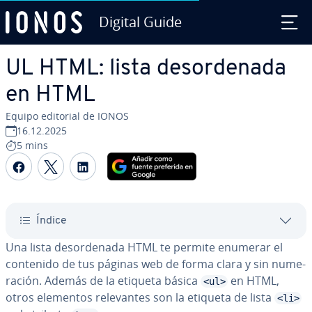
Digital Guide
Saltar al contenido principal
UL HTML: lista des­or­de­na­da
en HTML
Equipo editorial de IONOS
16.12.2025
5 mins
Compartir Facebook
Compartir Twitter
Compartir LinkedIn
Índice
Una lista des­or­de­na­da HTML te permite enumerar el
contenido de tus páginas web de forma clara y sin nu­me­
ra­ción. Además de la etiqueta básica
en HTML,
<ul>
otros elementos re­le­va­n­tes son la etiqueta de lista
<li>