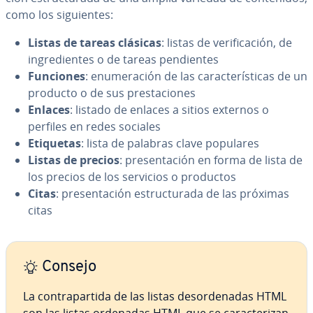
como los si­guie­n­tes:
Listas de tareas clásicas
: listas de ve­ri­fi­ca­ción, de
in­gre­die­n­tes o de tareas pe­n­die­n­tes
Funciones
: enu­me­ra­ción de las ca­ra­c­te­rí­s­ti­cas de un
producto o de sus pre­s­ta­cio­nes
Enlaces
: listado de enlaces a sitios externos o
perfiles en redes sociales
Etiquetas
: lista de palabras clave populares
Listas de precios
: pre­se­n­ta­ción en forma de lista de
los precios de los servicios o productos
Citas
: pre­se­n­ta­ción es­tru­c­tu­ra­da de las próximas
citas
Consejo
La co­n­tra­pa­r­ti­da de las listas des­or­de­na­das HTML