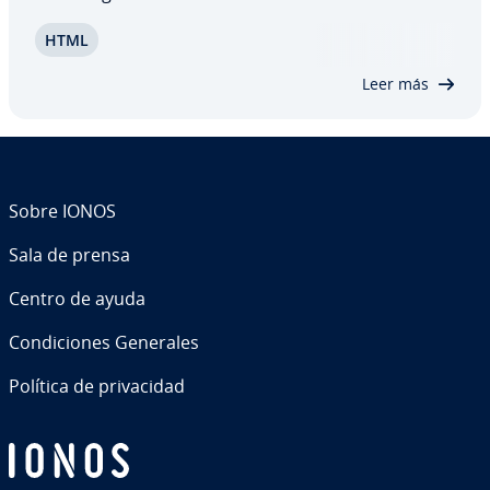
HTML con uno o varios colores o con una imagen
HTML
en el código.
Leer más
Sobre IONOS
Sala de prensa
Centro de ayuda
Co­n­di­cio­nes Generales
Política de pri­va­ci­dad