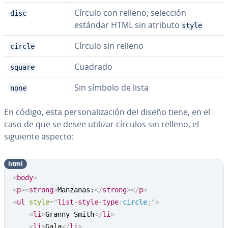
Círculo con relleno; selección
disc
estándar HTML sin atributo
style
Círculo sin relleno
circle
Cuadrado
square
Sin símbolo de lista
none
En código, esta pe­r­so­na­li­za­ción del diseño tiene, en el
caso de que se desee utilizar círculos sin relleno, el
siguiente aspecto:
html
<
body
>
<
p
>
<
strong
>
Manzanas:
</
strong
>
</
p
>
<
ul
style
=
"
list-style-type
:
circle
;
"
>
<
li
>
Granny Smith
</
li
>
<
li
>
Gala
</
li
>