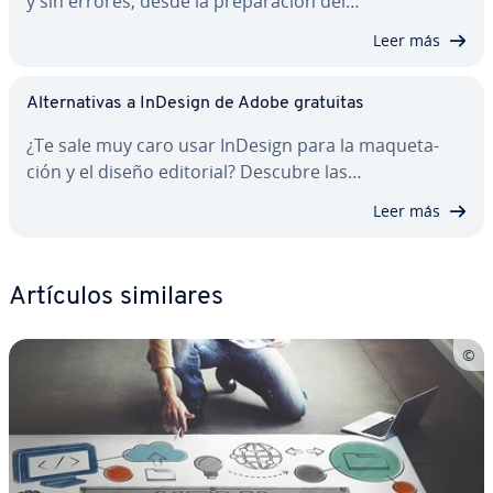
y sin errores, desde la pre­pa­ra­ción del…
Leer más
Al­te­r­na­ti­vas a InDesign de Adobe gratuitas
¿Te sale muy caro usar InDesign para la ma­que­ta­
ción y el diseño editorial? Descubre las…
Leer más
Artículos similares