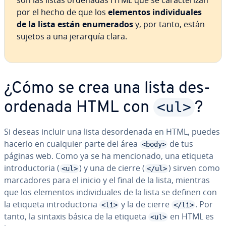
son las listas ordenadas HTML que se ca­ra­c­te­ri­zan
por el hecho de que los
elementos in­di­vi­dua­les
de la lista están enu­me­ra­dos
y, por tanto, están
sujetos a una jerarquía clara.
¿Cómo se crea una lista des­
<ul>
or­de­na­da HTML con
?
Si deseas incluir una lista des­or­de­na­da en HTML, puedes
hacerlo en cualquier parte del área
de tus
<body>
páginas web. Como ya se ha me­n­cio­na­do, una etiqueta
in­tro­du­c­to­ria (
) y una de cierre (
) sirven como
<ul>
</ul>
ma­r­ca­do­res para el inicio y el final de la lista, mientras
que los elementos in­di­vi­dua­les de la lista se definen con
la etiqueta in­tro­du­c­to­ria
y la de cierre
. Por
<li>
</li>
tanto, la sintaxis básica de la etiqueta
en HTML es
<ul>