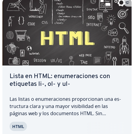
Lista en HTML: enu­me­ra­cio­nes con
etiquetas li-, ol- y ul-
Las listas o enu­me­ra­cio­nes pro­po­r­cio­nan una es­
tru­c­tu­ra clara y una mayor vi­si­bi­li­dad en las
páginas web y los do­cu­me­n­tos HTML. Sin
embargo, no solo son im­po­r­ta­n­tes para tra­n­s­mi­tir
HTML
co­n­te­ni­dos y un diseño atractivo, sino también