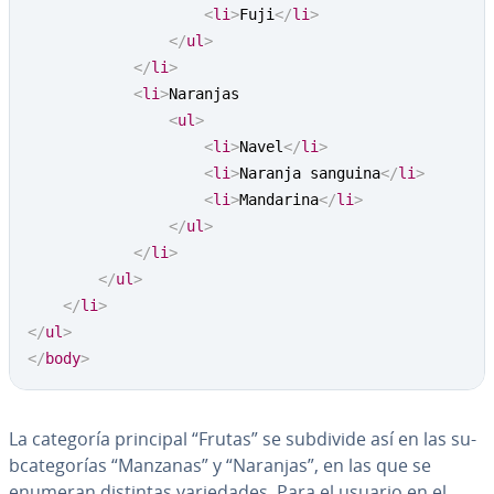
<
li
>
Fuji
</
li
>
</
ul
>
</
li
>
<
li
>
Naranjas

<
ul
>
<
li
>
Navel
</
li
>
<
li
>
Naranja sanguina
</
li
>
<
li
>
Mandarina
</
li
>
</
ul
>
</
li
>
</
ul
>
</
li
>
</
ul
>
</
body
>
La categoría principal “Frutas” se subdivide así en las su­
b­ca­te­go­rías “Manzanas” y “Naranjas”, en las que se
enumeran distintas va­rie­da­des. Para el usuario en el