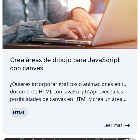
Crea áreas de dibujo para Ja­va­S­cri­pt
con canvas
¿Quieres in­co­r­po­rar gráficos o ani­ma­cio­nes en tu
documento HTML con Ja­va­S­cri­pt? Aprovecha las
po­si­bi­li­da­des de canvas en HTML y crea un área
para in­te­grar­los. En este artículo te ex­pli­ca­mos
HTML
qué es la etiqueta HTML canvas y cómo uti­li­zar­la.
Además, te mostramos su fu­n­cio­na­mie­n­to…
Leer más