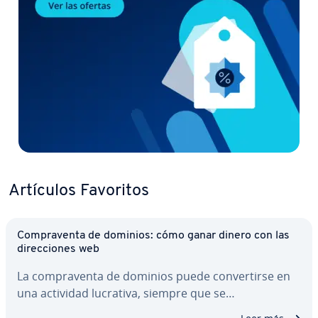
Artículos Favoritos
Co­m­pra­ve­n­ta de dominios: cómo ganar dinero con las
di­re­c­cio­nes web
La co­m­pra­ve­n­ta de dominios puede co­n­ve­r­ti­r­se en
una actividad lucrativa, siempre que se…