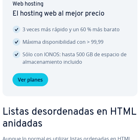
Web hosting
El hosting web al mejor precio
3 veces más rápido y un 60 % más barato
Máxima di­s­po­ni­bi­li­dad con > 99,99
Sólo con IONOS: hasta 500 GB de espacio de
al­ma­ce­na­mie­n­to incluido
Ver planes
Listas des­or­de­na­das en HTML
anidadas
Aunque lo normal es utilizar listas ordenadas en HTML