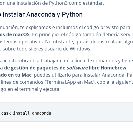
on una in­s­ta­la­ción de Python3 como estándar.
 instalar Anaconda y Python
ti­nua­ción, te ex­pli­ca­mos e incluimos el código previsto para
ios de macOS
. En principio, el código también debería servi
istemas ope­ra­ti­vos. No obstante, quizás debas realizar alg
s, sobre todo si eres usuario de Windows.
s aco­s­tu­m­bra­do a trabajar con la línea de comandos y tiene
a de gestión de paquetes de
software
libre Homebrew
ado en tu Mac
, puedes uti­li­zar­lo para instalar Anaconda. Pa
 línea de comandos (Terminal.App en Mac), copia la siguient
go en el terminal y ejecuta.
 cask install anaconda