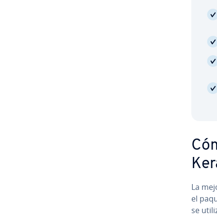
Cóm
Ker
La mejo
el paq
se utili