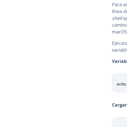
Para as
línea d
shell
qu
cambios
macOS
Ejecuta
variabl
Variab
echo
Cargar