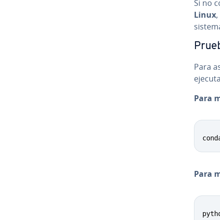
Si no 
Linux
,
sistem
Prueb
Para as
ejecuta
Para m
cond
Para mo
pyth