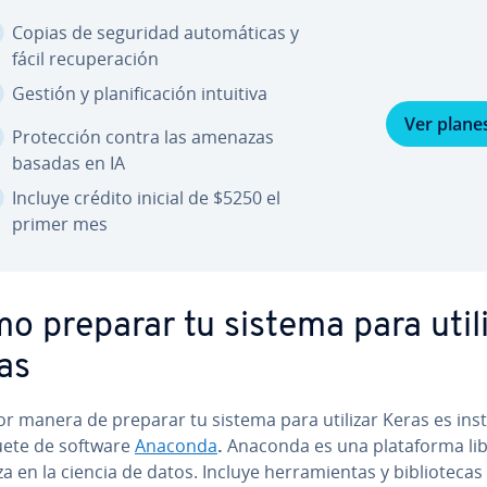
Copias de seguridad au­to­má­ti­cas y
fácil re­cu­pe­ra­ción
Gestión y pla­ni­fi­ca­ción intuitiva
Ver plane
Pro­te­c­ción contra las amenazas
basadas en IA
Incluye crédito inicial de $5250 el
primer mes
o preparar tu sistema para util
as
r manera de preparar tu sistema para utilizar Keras es in­s­ta
uete de software
Anaconda
.
Anaconda es una pla­ta­fo­r­ma li
za en la ciencia de datos. Incluye he­rra­mie­n­tas y bi­blio­te­cas