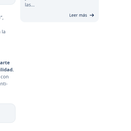
las…
Leer más
”,
a
 la
arte
ilidad.
n con
­ti­
Copy