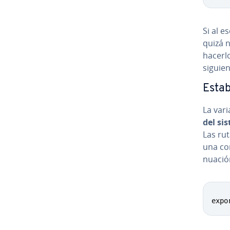
Si al e
quizá n
hacerlo
siguien
Es­ta
La vari
del si
Las rut
una com
nua­ci
expo