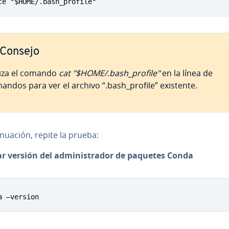
ce "$HOME/.bash_profile"
Consejo
liza el comando
cat "$HOME/.bash_profile"
en la línea de
andos para ver el archivo “.bash_profile” existente.
ti­nua­ción, repite la prueba:
r versión del ad­mi­ni­s­tra­dor de paquetes Conda
a –version