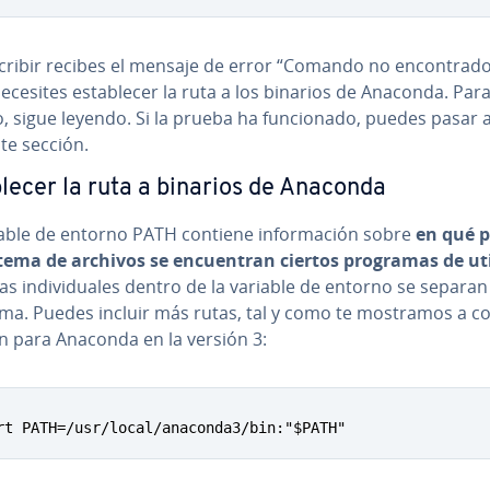
scribir recibes el mensaje de error “Comando no en­co­n­tra­do
ecesites es­ta­ble­cer la ruta a los binarios de Anaconda. Par
, sigue leyendo. Si la prueba ha fu­n­cio­na­do, puedes pasar a
te sección.
­ble­cer la ruta a binarios de Anaconda
able de entorno PATH contiene in­fo­r­ma­ción sobre
en qué p
stema de archivos se en­cue­n­tran ciertos programas de ut
as in­di­vi­dua­les dentro de la variable de entorno se separa
a. Puedes incluir más rutas, tal y como te mostramos a co­n
ón para Anaconda en la versión 3:
rt PATH=/usr/local/anaconda3/bin:"$PATH"