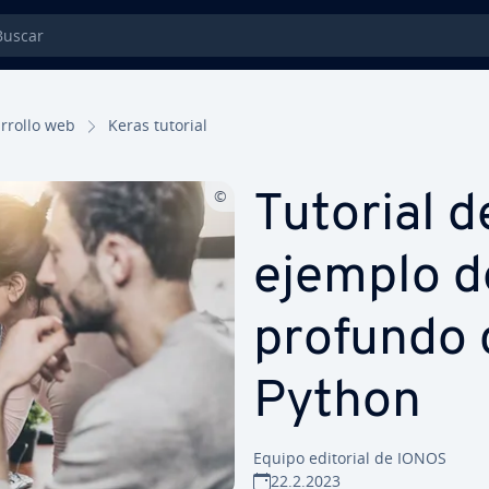
car
­rro­llo web
Keras tutorial
Tutorial d
ejemplo de 
profundo 
Python
Equipo editorial de IONOS
22.2.2023