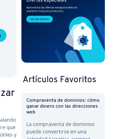
s
Artículos Favoritos
izar
Co­m­pra­ve­n­ta de dominios: cómo
ganar dinero con las di­re­c­cio­nes
web
­la­n­do
La co­m­pra­ve­n­ta de dominios
bre que
puede co­n­ve­r­ti­r­se en una
 útiles y
actividad lucrativa, siempre