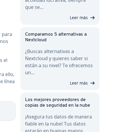
que se…
Leer más
r para
Co­m­pa­ra­mos 5 al­te­r­na­ti­vas a
Nextcloud
unos
¿Buscas al­te­r­na­ti­vas a
Nextcloud y quieres saber si
s el
están a su nivel? Te ofrecemos
un…
ra ello,
e línea
Leer más
Los mejores pro­vee­do­res de
copias de seguridad en la nube
Copy
¡Asegura tus datos de manera
fiable en la nube! Tus datos
estarán en buenas manos