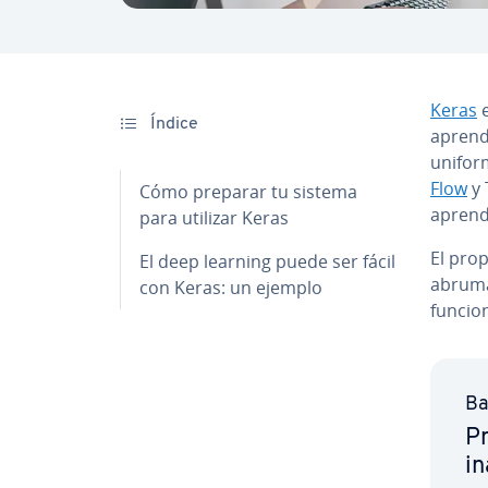
Keras
e
Índice
apre­n­
unifor
Flow
y 
Cómo preparar tu sistema
apre­n­d
para utilizar Keras
El pro
El deep learning puede ser fácil
abrumad
con Keras: un ejemplo
funcion
Ba
Pr
in