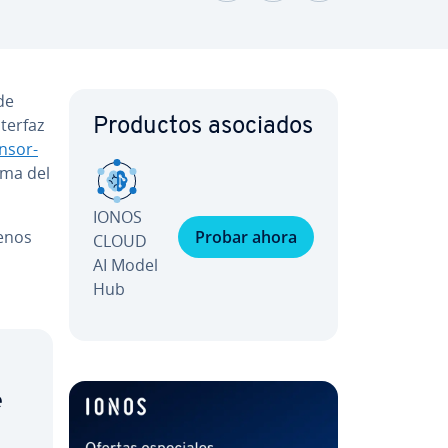
 de
nterfaz
Productos asociados
n­so­r­
ama del
IONOS
enos
Probar ahora
CLOUD
AI Model
Hub
e