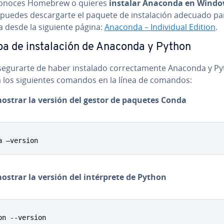
conoces Homebrew o quieres
instalar Anaconda en Windo
 puedes de­s­ca­r­gar­te el paquete de in­s­ta­la­ción adecuado pa
a desde la siguiente página:
Anaconda – In­di­vi­dual Edition
.
a de in­s­ta­la­ción de Anaconda y Python
e­gu­rar­te de haber instalado co­rre­c­ta­me­n­te Anaconda y P
 los si­guie­n­tes comandos en la línea de comandos:
ostrar la versión del gestor de paquetes Conda
a –version
strar la versión del in­té­r­pre­te de Python
on --version