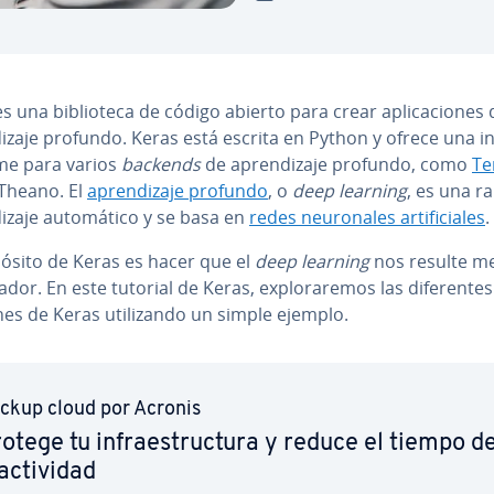
s una bi­blio­te­ca de código abierto para crear apli­ca­cio­nes
di­za­je profundo. Keras está escrita en Python y ofrece una i
me para varios
backends
de apre­n­di­za­je profundo, como
Te­
Theano. El
apre­n­di­za­je profundo
, o
deep learning
, es una r
i­za­je au­to­má­ti­co y se basa en
redes neu­ro­na­les ar­ti­fi­cia­les
.
pósito de Keras es hacer que el
deep learning
nos resulte m
or. En este tutorial de Keras, ex­plo­ra­re­mos las di­fe­re­n­tes
es de Keras uti­li­za­n­do un simple ejemplo.
ckup cloud por Acronis
otege tu in­frae­s­tru­c­tu­ra y reduce el tiempo d
ac­ti­vi­dad