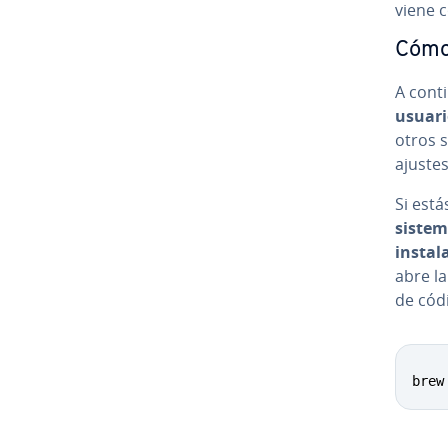
viene c
Cómo
A co­n­
usuar
otros s
ajuste
Si está
sistem
instal
abre la
de códi
brew