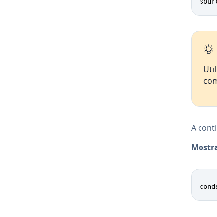
sour
Uti
com
A co­n­
Mostra
cond