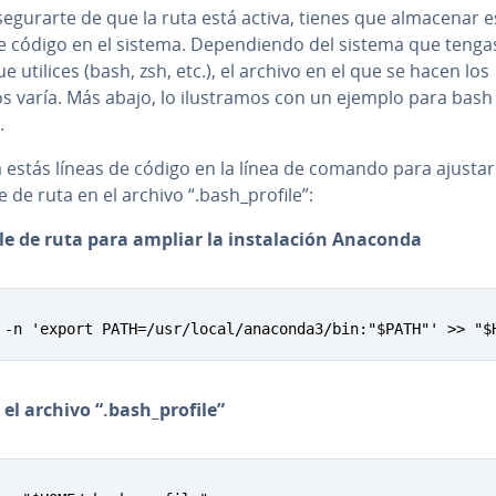
e­gu­rar­te de que la ruta está activa, tienes que almacenar e
e código en el sistema. De­pe­n­die­n­do del sistema que tengas
e utilices (bash, zsh, etc.), el archivo en el que se hacen los
 varía. Más abajo, lo ilu­s­tra­mos con un ejemplo para bash
.
 estás líneas de código en la línea de comando para ajustar
e de ruta en el archivo “.bash_profile”:
le de ruta para ampliar la in­s­ta­la­ción Anaconda
 -n 'export PATH=/usr/local/anaconda3/bin:"$PATH"' >> "$
 el archivo “.bash_profile”