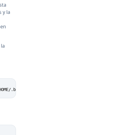
sta
 y la
 en
 la
Copy
HOME/.bash_profile"
Copy