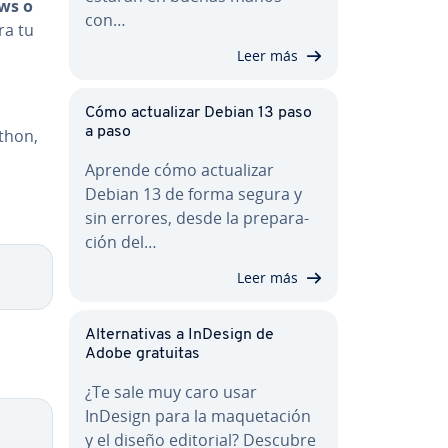
ws o
con…
ra tu
Leer más
Cómo ac­tua­li­zar Debian 13 paso
a paso
ython,
Aprende cómo ac­tua­li­zar
Debian 13 de forma segura y
sin errores, desde la pre­pa­ra­
ción del…
Copy
Leer más
Al­te­r­na­ti­vas a InDesign de
Adobe gratuitas
¿Te sale muy caro usar
InDesign para la ma­que­ta­ción
Copy
y el diseño editorial? Descubre