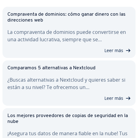
Co­m­pra­ve­n­ta de dominios: cómo ganar dinero con las
di­re­c­cio­nes web
La co­m­pra­ve­n­ta de dominios puede co­n­ve­r­ti­r­se en
una actividad lucrativa, siempre que se…
Leer más
Co­m­pa­ra­mos 5 al­te­r­na­ti­vas a Nextcloud
¿Buscas al­te­r­na­ti­vas a Nextcloud y quieres saber si
están a su nivel? Te ofrecemos un…
Leer más
Los mejores pro­vee­do­res de copias de seguridad en la
nube
¡Asegura tus datos de manera fiable en la nube! Tus