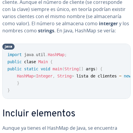
cliente. Aunque el número de cliente (se co­rre­s­po­n­de
con la clave) siempre es único, en teoría podrían existir
varios clientes con el mismo nombre (se al­ma­ce­na­ría
como valor). El número se almacena como
interger
y los
nombres como
strings
. En Java, HashMap se vería:
java
Copy
import
java
.
util
.
HashMap
;
public
 clase 
Main
{
public
static
void
main
(
String
[
]
 args
)
{
HashMap
<
Integer
,
String
>
 lista de clientes 
=
new
}
}
Incluir elementos
Aunque ya tienes el HashMap de Java, se encuentra