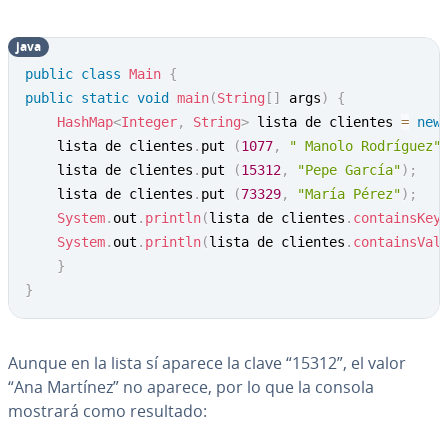
java
Copy
public
class
Main
{
public
static
void
main
(
String
[
]
 args
)
{
HashMap
<
Integer
,
String
>
 lista de clientes 
=
new
	lista de clientes
.
put 
(
1077
,
" Manolo Rodríguez"
	lista de clientes
.
put 
(
15312
,
"Pepe García"
)
;
	lista de clientes
.
put 
(
73329
,
"María Pérez"
)
;
System
.
out
.
println
(
lista de clientes
.
containsKey
System
.
out
.
println
(
lista de clientes
.
containsVal
}
}
Aunque en la lista sí aparece la clave “15312”, el valor
“Ana Martínez” no aparece, por lo que la consola
mostrará como resultado: