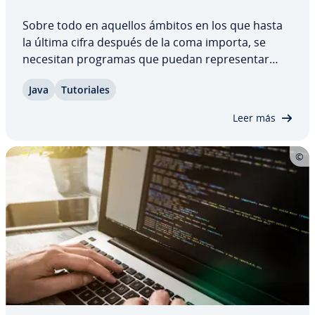
Sobre todo en aquellos ámbitos en los que hasta
la última cifra después de la coma importa, se
necesitan programas que puedan re­pre­se­n­tar
estas cifras de manera rigurosa. Por esta razón, se
Java
Tu­to­ria­les
utiliza Bi­g­De­ci­mal en Java, una clase que permite
re­pre­se­n­tar y procesar números de coma…
Leer más