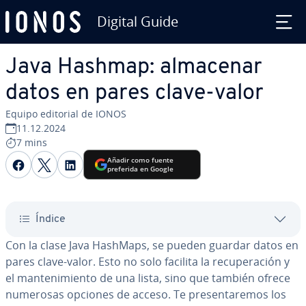
Digital Guide
Saltar al contenido principal
Java Hashmap: almacenar
datos en pares clave-valor
Equipo editorial de IONOS
11.12.2024
7 mins
Compartir Facebook
Compartir Twitter
Compartir LinkedIn
Añadir como fuente
preferida en Google
Índice
Con la clase Java HashMaps, se pueden guardar datos en
pares clave-valor. Esto no solo facilita la re­cu­pe­ra­ción y
el ma­n­te­ni­mie­n­to de una lista, sino que también ofrece
numerosas opciones de acceso. Te pre­se­n­ta­re­mos los