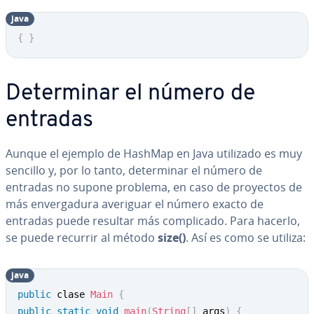
java
Copy
{
}
De­te­r­mi­nar el número de
entradas
Aunque el ejemplo de HashMap en Java utilizado es muy
sencillo y, por lo tanto, de­te­r­mi­nar el número de
entradas no supone problema, en caso de proyectos de
más en­ve­r­ga­du­ra averiguar el número exacto de
entradas puede resultar más co­m­pli­ca­do. Para hacerlo,
se puede recurrir al método
size()
. Así es como se utiliza:
java
Copy
public
 clase 
Main
{
public
static
void
main
(
String
[
]
 args
)
{