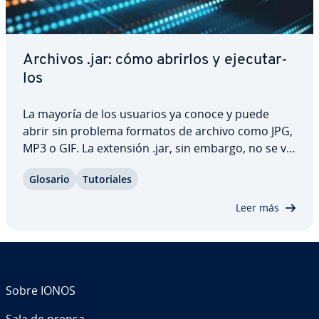
Archivos .jar: cómo abrirlos y eje­cu­tar­
los
La mayoría de los usuarios ya conoce y puede
abrir sin problema formatos de archivo como JPG,
MP3 o GIF. La extensión .jar, sin embargo, no se ve
con tanta fre­cue­n­cia y requiere programas es­pe­
Glosario
Tu­to­ria­les
cia­les para abrir los archivos. Sigue leyendo para
saber en qué consiste exac­ta­me­n­te…
Leer más
Sobre IONOS