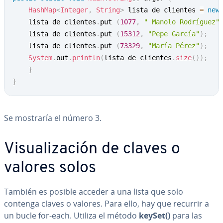
HashMap
<
Integer
,
String
>
 lista de clientes 
=
new
	lista de clientes
.
put 
(
1077
,
" Manolo Rodríguez"
	lista de clientes
.
put 
(
15312
,
"Pepe García"
)
;
	lista de clientes
.
put 
(
73329
,
"María Pérez"
)
;
System
.
out
.
println
(
lista de clientes
.
size
(
)
)
;
}
}
Se mostraría el número 3.
Vi­sua­li­za­ción de claves o
valores solos
También es posible acceder a una lista que solo
contenga claves o valores. Para ello, hay que recurrir a
un bucle for-each. Utiliza el método
keySet()
para las