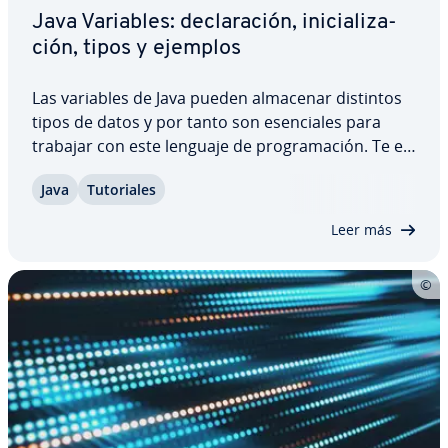
Java Variables: de­cla­ra­ción, ini­cia­li­za­
ción, tipos y ejemplos
Las variables de Java pueden almacenar distintos
tipos de datos y por tanto son ese­n­cia­les para
trabajar con este lenguaje de pro­gra­ma­ción. Te ex­
pli­ca­mos qué son exac­ta­me­n­te estas variables,
Java
Tu­to­ria­les
cómo se declaran e ini­cia­li­zan y qué su­b­ca­te­go­rías
de Java var hay. Además, te mostramos…
Leer más