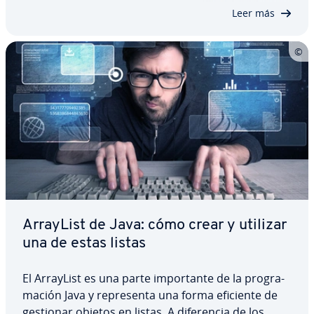
que es exac­ta­me­n­te el bucle for, te…
Leer más
ArrayList de Java: cómo crear y utilizar
una de estas listas
El ArrayList es una parte im­po­r­ta­n­te de la pro­gra­
ma­ción Java y re­pre­se­n­ta una forma eficiente de
gestionar objetos en listas. A di­fe­re­n­cia de los