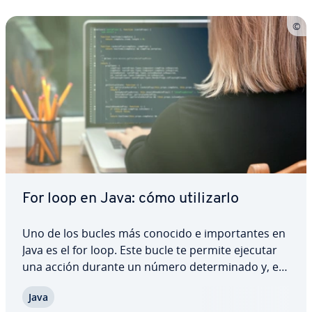
For loop en Java: cómo uti­li­zar­lo
Uno de los bucles más conocido e im­po­r­ta­n­tes en
Java es el for loop. Este bucle te permite ejecutar
una acción durante un número de­te­r­mi­na­do y, en
co­m­pa­ra­ción a otros, se puede entender con
Java
claridad. A co­n­ti­nua­ción, además de explicar lo