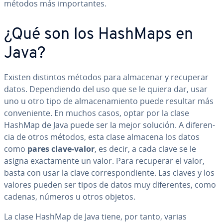
métodos más im­po­r­ta­n­tes.
¿Qué son los HashMaps en
Java?
Existen distintos métodos para almacenar y recuperar
datos. De­pe­n­die­n­do del uso que se le quiera dar, usar
uno u otro tipo de al­ma­ce­na­mie­n­to puede resultar más
co­n­ve­nie­n­te. En muchos casos, optar por la clase
HashMap de Java puede ser la mejor solución. A di­fe­re­n­
cia de otros métodos, esta clase almacena los datos
como
pares clave-valor
, es decir, a cada clave se le
asigna exac­ta­me­n­te un valor. Para recuperar el valor,
basta con usar la clave co­rre­s­po­n­die­n­te. Las claves y los
valores pueden ser tipos de datos muy di­fe­re­n­tes, como
cadenas, números u otros objetos.
La clase HashMap de Java tiene, por tanto, varias