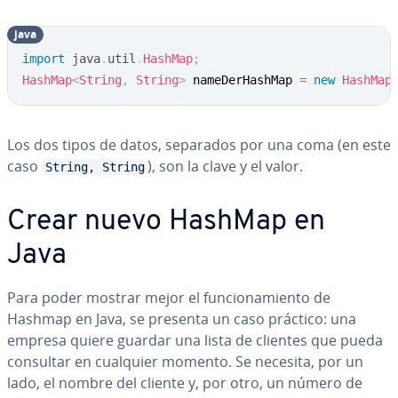
java
Copy
import
java
.
util
.
HashMap
;
HashMap
<
String
,
String
>
 nameDerHashMap 
=
new
HashMap
Los dos tipos de datos, separados por una coma (en este
caso
), son la clave y el valor.
String, String
Crear nuevo HashMap en
Java
Para poder mostrar mejor el fu­n­cio­na­mie­n­to de
Hashmap en Java, se presenta un caso práctico: una
empresa quiere guardar una lista de clientes que pueda
consultar en cualquier momento. Se necesita, por un
lado, el nombre del cliente y, por otro, un número de