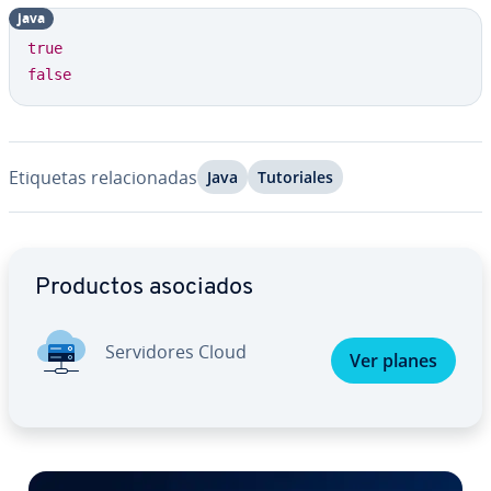
java
Copy
true
false
Etiquetas re­la­cio­na­das
Java
Tu­to­ria­les
Ir al menú principal
Productos asociados
Se­r­vi­do­res Cloud
Ver planes