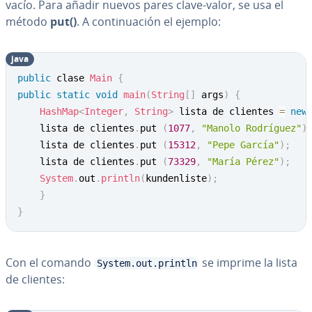
vacío. Para añadir nuevos pares clave-valor, se usa el
método
put()
. A co­n­ti­nua­ción el ejemplo:
java
Copy
public
 clase 
Main
{
public
static
void
main
(
String
[
]
 args
)
{
HashMap
<
Integer
,
String
>
 lista de clientes 
=
new
	lista de clientes
.
put 
(
1077
,
"Manolo Rodríguez"
)
	lista de clientes
.
put 
(
15312
,
"Pepe García"
)
;
	lista de clientes
.
put 
(
73329
,
"María Pérez"
)
;
System
.
out
.
println
(
kundenliste
)
;
}
}
Con el comando
se imprime la lista
System.out.println
de clientes: