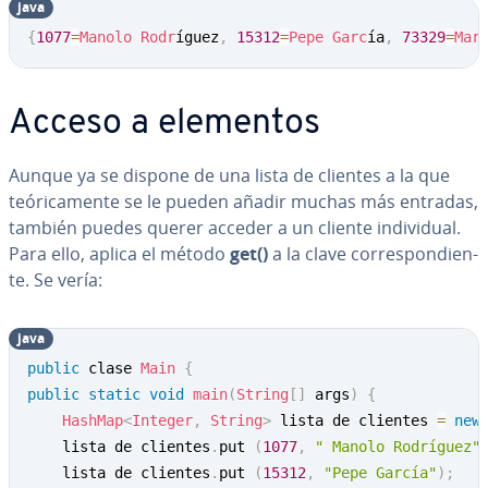
java
Copy
{
1077
=
Manolo
Rodr
íguez
,
15312
=
Pepe
Garc
ía
,
73329
=
Mar
Acceso a elementos
Aunque ya se dispone de una lista de clientes a la que
teó­ri­ca­me­n­te se le pueden añadir muchas más entradas,
también puedes querer acceder a un cliente in­di­vi­dual.
Para ello, aplica el método
get()
a la clave co­rre­s­po­n­die­n­
te. Se vería:
java
Copy
public
 clase 
Main
{
public
static
void
main
(
String
[
]
 args
)
{
HashMap
<
Integer
,
String
>
 lista de clientes 
=
new
	lista de clientes
.
put 
(
1077
,
" Manolo Rodríguez"
	lista de clientes
.
put 
(
15312
,
"Pepe García"
)
;