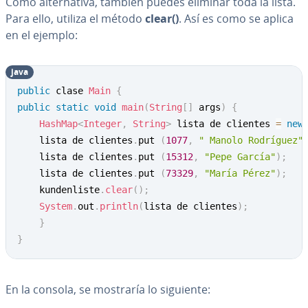
Como al­te­r­na­ti­va, también puedes eliminar toda la lista.
Para ello, utiliza el método
clear()
. Así es como se aplica
en el ejemplo:
java
Copy
public
 clase 
Main
{
public
static
void
main
(
String
[
]
 args
)
{
HashMap
<
Integer
,
String
>
 lista de clientes 
=
new
	lista de clientes
.
put 
(
1077
,
" Manolo Rodríguez"
	lista de clientes
.
put 
(
15312
,
"Pepe García"
)
;
	lista de clientes
.
put 
(
73329
,
"María Pérez"
)
;
	kundenliste
.
clear
(
)
;
System
.
out
.
println
(
lista de clientes
)
;
}
}
En la consola, se mostraría lo siguiente: