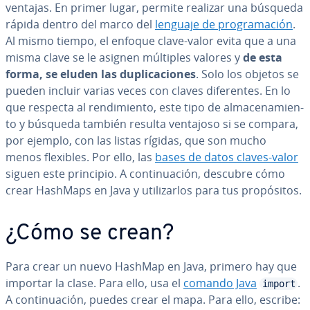
ventajas. En primer lugar, permite realizar una búsqueda
rápida dentro del marco del
lenguaje de pro­gra­ma­ción
.
Al mismo tiempo, el enfoque clave-valor evita que a una
misma clave se le asignen múltiples valores y
de esta
forma, se eluden las du­pli­ca­cio­nes
. Solo los objetos se
pueden incluir varias veces con claves di­fe­re­n­tes. En lo
que respecta al re­n­di­mie­n­to, este tipo de al­ma­ce­na­mie­n­
to y búsqueda también resulta ventajoso si se compara,
por ejemplo, con las listas rígidas, que son mucho
menos flexibles. Por ello, las
bases de datos claves-valor
siguen este principio. A co­n­ti­nua­ción, descubre cómo
crear HashMaps en Java y uti­li­zar­los para tus pro­pó­si­tos.
¿Cómo se crean?
Para crear un nuevo HashMap en Java, primero hay que
importar la clase. Para ello, usa el
comando Java
.
import
A co­n­ti­nua­ción, puedes crear el mapa. Para ello, escribe: