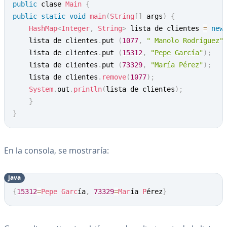
public
 clase 
Main
{
public
static
void
main
(
String
[
]
 args
)
{
HashMap
<
Integer
,
String
>
 lista de clientes 
=
new
	lista de clientes
.
put 
(
1077
,
" Manolo Rodríguez"
	lista de clientes
.
put 
(
15312
,
"Pepe García"
)
;
	lista de clientes
.
put 
(
73329
,
"María Pérez"
)
;
	lista de clientes
.
remove
(
1077
)
;
System
.
out
.
println
(
lista de clientes
)
;
}
}
En la consola, se mostraría:
java
Copy
{
15312
=
Pepe
Garc
ía
,
73329
=
Mar
ía 
P
érez
}