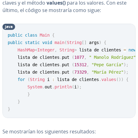
claves y el método
values()
para los valores. Con este
último, el código se mostraría como sigue:
java
Copy
public
class
Main
{
public
static
void
main
(
String
[
]
 args
)
{
HashMap
<
Integer
,
String
>
 lista de clientes 
=
new
	lista de clientes
.
put 
(
1077
,
" Manolo Rodríguez"
	lista de clientes
.
put 
(
15312
,
"Pepe García"
)
;
	lista de clientes
.
put 
(
73329
,
"María Pérez"
)
;
for
(
String
 i 
:
 lista de clientes
.
values
(
)
)
{
System
.
out
.
println
(
i
)
;
}
}
}
Se mo­s­tra­rían los si­guie­n­tes re­su­l­ta­dos: