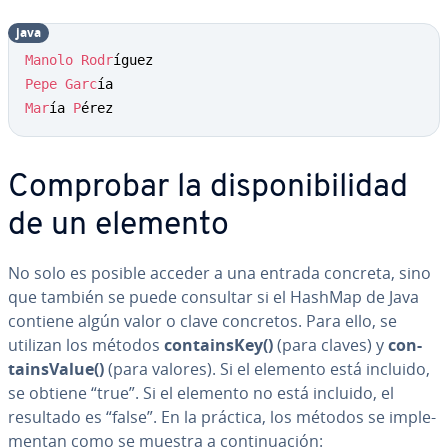
java
Copy
Manolo
Rodr
Pepe
Garc
Mar
ía 
P
érez
Comprobar la di­s­po­ni­bi­li­dad
de un elemento
No solo es posible acceder a una entrada concreta, sino
que también se puede consultar si el HashMap de Java
contiene algún valor o clave concretos. Para ello, se
utilizan los métodos
co­n­tai­n­s­Key()
(para claves) y
co­n­
tai­n­s­Va­lue()
(para valores). Si el elemento está incluido,
se obtiene “true”. Si el elemento no está incluido, el
resultado es “false”. En la práctica, los métodos se im­ple­
me­n­tan como se muestra a co­n­ti­nua­ción: