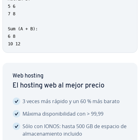
5 6 

7 8 

Sum (A + B): 

6 8 

10 12
Web hosting
El hosting web al mejor precio
3 veces más rápido y un 60 % más barato
Máxima di­s­po­ni­bi­li­dad con > 99,99
Sólo con IONOS: hasta 500 GB de espacio de
al­ma­ce­na­mie­n­to incluido