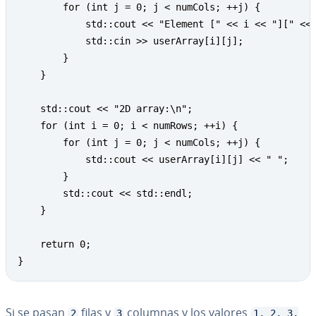
        for (int j = 0; j < numCols; ++j) { 

            std::cout << "Element [" << i << "][" << 
            std::cin >> userArray[i][j]; 

        } 

    } 

    std::cout << "2D array:\n"; 

    for (int i = 0; i < numRows; ++i) { 

        for (int j = 0; j < numCols; ++j) { 

            std::cout << userArray[i][j] << " "; 

        } 

        std::cout << std::endl; 

    } 

    return 0; 

}
Si se pasan
filas y
columnas y los valores
2
3
1, 2, 3,