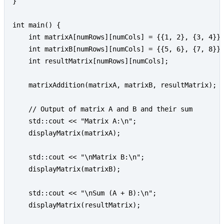
} 

int main() { 

    int matrixA[numRows][numCols] = {{1, 2}, {3, 4}};
    int matrixB[numRows][numCols] = {{5, 6}, {7, 8}};
    int resultMatrix[numRows][numCols]; 

    matrixAddition(matrixA, matrixB, resultMatrix); 

    // Output of matrix A and B and their sum 

    std::cout << "Matrix A:\n"; 

    displayMatrix(matrixA); 

    std::cout << "\nMatrix B:\n"; 

    displayMatrix(matrixB); 

    std::cout << "\nSum (A + B):\n"; 

    displayMatrix(resultMatrix); 
