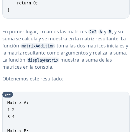
    return 0; 

}
En primer lugar, creamos las matrices
y
, y su
2x2
A
B
suma se calcula y se muestra en la matriz re­su­l­ta­n­te. La
función
toma las dos matrices iniciales y
matrixAddition
la matriz re­su­l­ta­n­te como ar­gu­me­n­tos y realiza la suma.
La función
muestra la suma de las
displayMatrix
matrices en la consola.
Obtenemos este resultado:
c++
Matrix A: 

1 2 

3 4 

Matrix B: 
