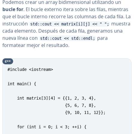
Podemos crear un array bi­di­me­n­sio­nal uti­li­za­n­do un
bucle for
. El bucle externo itera sobre las filas, mientras
que el bucle interno recorre las columnas de cada fila. La
in­s­tru­c­ción
muestra
std::cout << matrix[i][j] << " ";
cada elemento. Después de cada fila, generamos una
nueva línea con
para
std::cout << std::endl;
formatear mejor el resultado.
c++
#include <iostream> 

int main() { 

    int matrix[3][4] = {{1, 2, 3, 4}, 

                        {5, 6, 7, 8}, 

                        {9, 10, 11, 12}}; 

    for (int i = 0; i < 3; ++i) { 
