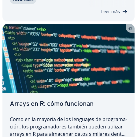
la im­ple­me­n­ta­ción cumple los objetivos de tu
código. En este artículo, te ex­pli­ca­mos las…
Leer más
Arrays en R: cómo funcionan
Como en la mayoría de los lenguajes de pro­gra­ma­
ción, los pro­gra­ma­do­res también pueden utilizar
arrays en R para almacenar datos similares dentro