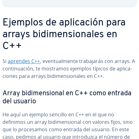
Ejemplos de apli­ca­ción para
arrays bi­di­me­n­sio­na­les en
C++
Si
aprendes C++
, eve­n­tua­l­me­n­te tra­ba­ja­rás con arrays. A
co­n­ti­nua­ción, te mostramos ejemplos típicos de apli­ca­
cio­nes para arrays bi­di­me­n­sio­na­les en C++.
Array bi­di­me­n­sio­nal en C++ como entrada
del usuario
He aquí un ejemplo sencillo en C++ en el que no
definimos un array bi­di­me­n­sio­nal con valores fijos, sino
que lo pro­ce­sa­mos como entrada del usuario. En este
caso, pedimos al usuario que in­tro­du­z­ca el número de