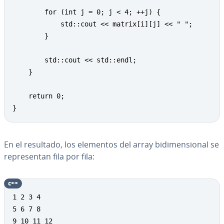
        for (int j = 0; j < 4; ++j) { 

            std::cout << matrix[i][j] << " "; 

        } 

        std::cout << std::endl; 

    } 

    return 0; 

}
En el resultado, los elementos del array bi­di­me­n­sio­nal se
re­pre­se­n­tan fila por fila:
c++
1 2 3 4 

5 6 7 8 

9 10 11 12