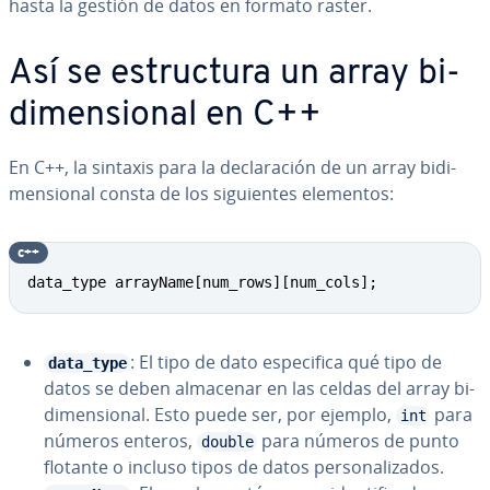
hasta la gestión de datos en formato raster.
Así se es­tru­c­tu­ra un array bi­
di­me­n­sio­nal en C++
En C++, la sintaxis para la de­cla­ra­ción de un array bi­di­
me­n­sio­nal consta de los si­guie­n­tes elementos:
c++
data_type arrayName[num_rows][num_cols];
: El tipo de dato es­pe­ci­fi­ca qué tipo de
data_type
datos se deben almacenar en las celdas del array bi­
di­me­n­sio­nal. Esto puede ser, por ejemplo,
para
int
números enteros,
para números de punto
double
flotante o incluso tipos de datos pe­r­so­na­li­za­dos.