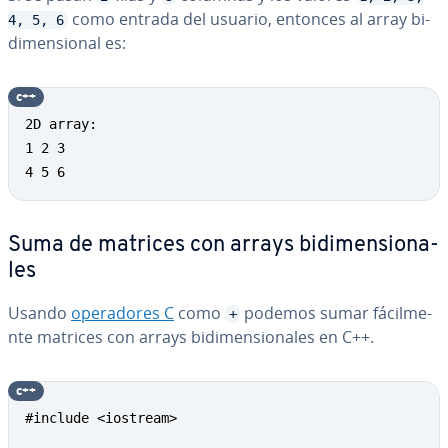
como entrada del usuario, entonces al array bi­
4, 5, 6
di­me­n­sio­nal es:
c++
2D array: 

1 2 3 

4 5 6
Suma de matrices con arrays bi­di­me­n­sio­na­
les
Usando
ope­ra­do­res C
como
podemos sumar fá­ci­l­me­
+
n­te matrices con arrays bi­di­me­n­sio­na­les en C++.
c++
#include <iostream> 
