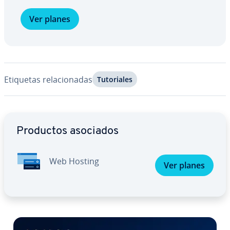
Ver planes
Etiquetas re­la­cio­na­das
Tu­to­ria­les
Ir al menú principal
Productos asociados
Web Hosting
Ver planes