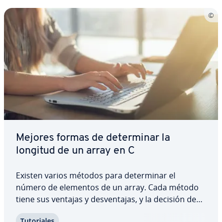
Mejores formas de de­te­r­mi­nar la
longitud de un array en C
Existen varios métodos para de­te­r­mi­nar el
número de elementos de un array. Cada método
tiene sus ventajas y de­s­ve­n­ta­jas, y la decisión debe
tomarse de­li­be­ra­da­me­n­te para ase­gu­rar­se de que
Tu­to­ria­les