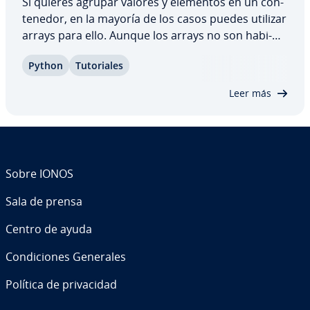
Si quieres agrupar valores y elementos en un co­n­
te­ne­dor, en la mayoría de los casos puedes utilizar
arrays para ello. Aunque los arrays no son ha­bi­
tua­les en Python, existe una buena al­te­r­na­ti­va en
Python
Tu­to­ria­les
este lenguaje de pro­gra­ma­ción: puedes crear
arrays en Python uti­li­za­n­do listas.…
Leer más
Sobre IONOS
Sala de prensa
Centro de ayuda
Co­n­di­cio­nes Generales
Política de pri­va­ci­dad