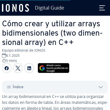
Digital Guide
Saltar al contenido principal
Cómo crear y utilizar arrays
bi­di­me­n­sio­na­les (two di­me­n­
sio­nal array) en C++
Equipo editorial de IONOS
8.1.2025
5 mins
Compartir Facebook
Compartir Twitter
Compartir LinkedIn
Índice
Un array bi­di­me­n­sio­nal en C++ se utiliza para organizar
los datos en forma de tabla. En áreas ma­te­má­ti­cas, es­pe­
cia­l­me­n­te en álgebra lineal, los arrays bi­di­me­n­sio­na­les