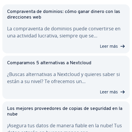
Co­m­pra­ve­n­ta de dominios: cómo ganar dinero con las
di­re­c­cio­nes web
La co­m­pra­ve­n­ta de dominios puede co­n­ve­r­ti­r­se en
una actividad lucrativa, siempre que se…
Leer más
Co­m­pa­ra­mos 5 al­te­r­na­ti­vas a Nextcloud
¿Buscas al­te­r­na­ti­vas a Nextcloud y quieres saber si
están a su nivel? Te ofrecemos un…
Leer más
Los mejores pro­vee­do­res de copias de seguridad en la
nube
¡Asegura tus datos de manera fiable en la nube! Tus