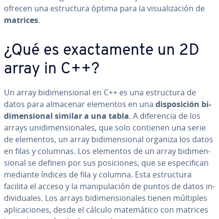
ofrecen una es­tru­c­tu­ra óptima para la vi­sua­li­za­ción de
matrices
.
¿Qué es exac­ta­me­n­te un 2D
array in C++?
Un array bi­di­me­n­sio­nal en C++ es una es­tru­c­tu­ra de
datos para almacenar elementos en una
di­s­po­si­ción bi­
di­me­n­sio­nal similar a una tabla
. A di­fe­re­n­cia de los
arrays uni­di­me­n­sio­na­les, que solo contienen una serie
de elementos, un array bi­di­me­n­sio­nal organiza los datos
en filas y columnas. Los elementos de un array bi­di­me­n­
sio­nal se definen por sus po­si­cio­nes, que se es­pe­ci­fi­can
mediante índices de fila y columna. Esta es­tru­c­tu­ra
facilita el acceso y la ma­ni­pu­la­ción de puntos de datos in­
di­vi­dua­les. Los arrays bi­di­me­n­sio­na­les tienen múltiples
apli­ca­cio­nes, desde el cálculo ma­te­má­ti­co con matrices