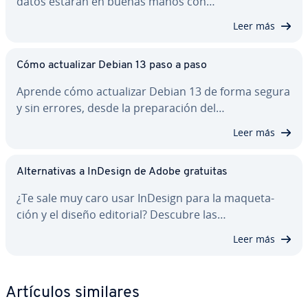
datos estarán en buenas manos con…
Leer más
Cómo ac­tua­li­zar Debian 13 paso a paso
Aprende cómo ac­tua­li­zar Debian 13 de forma segura
y sin errores, desde la pre­pa­ra­ción del…
Leer más
Al­te­r­na­ti­vas a InDesign de Adobe gratuitas
¿Te sale muy caro usar InDesign para la ma­que­ta­
ción y el diseño editorial? Descubre las…
Leer más
Artículos similares