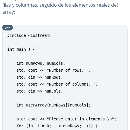
filas y columnas, seguido de los elementos reales del
array:
c++
#include <iostream> 

int main() { 

    int numRows, numCols; 

    std::cout << "Number of rows: "; 

    std::cin >> numRows; 

    std::cout << "Number of columns: "; 

    std::cin >> numCols; 

    int userArray[numRows][numCols]; 

    std::cout << "Please enter in elements:\n"; 

    for (int i = 0; i < numRows; ++i) { 
