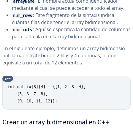
: El nombre actúa como ide­n­ti­fi­ca­dor
arrayName
mediante el cual se puede acceder a todo el array.
: Este fragmento de la sintaxis indica
num_rows
cuántas filas debe tener el array bi­di­me­n­sio­nal.
: Aquí se es­pe­ci­fi­ca la cantidad de columnas
num_cols
para cada fila en el array bi­di­me­n­sio­nal.
En el siguiente ejemplo, definimos un array bi­di­me­n­sio­
nal llamado
con 2 filas y 4 columnas, lo que
matrix
equivale a un total de 12 elementos.
c++
int matrix[3][4] = {{1, 2, 3, 4}, 

    {5, 6, 7, 8}, 

    {9, 10, 11, 12}};
Crear un array bi­di­me­n­sio­nal en C++