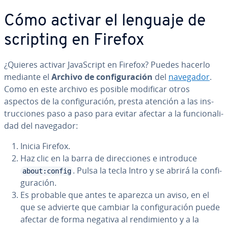
Cómo activar el lenguaje de
scripting en Firefox
¿Quieres activar Ja­va­S­cri­pt en Firefox? Puedes hacerlo
mediante el
Archivo de co­n­fi­gu­ra­ción
del
navegador
.
Como en este archivo es posible modificar otros
aspectos de la co­n­fi­gu­ra­ción, presta atención a las in­s­
tru­c­cio­nes paso a paso para evitar afectar a la fu­n­cio­na­li­
dad del navegador:
Inicia Firefox.
Haz clic en la barra de di­re­c­cio­nes e introduce
. Pulsa la tecla Intro y se abrirá la co­n­fi­
about:config
gu­ra­ción.
Es probable que antes te aparezca un aviso, en el
que se advierte que cambiar la co­n­fi­gu­ra­ción puede
afectar de forma negativa al re­n­di­mie­n­to y a la