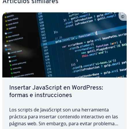
Artículos similares
Insertar Ja­va­S­cri­pt en WordPress:
formas e in­s­tru­c­cio­nes
Los scripts de Ja­va­S­cri­pt son una he­rra­mie­n­ta
práctica para insertar contenido in­ter­ac­ti­vo en las
páginas web. Sin embargo, para evitar problemas