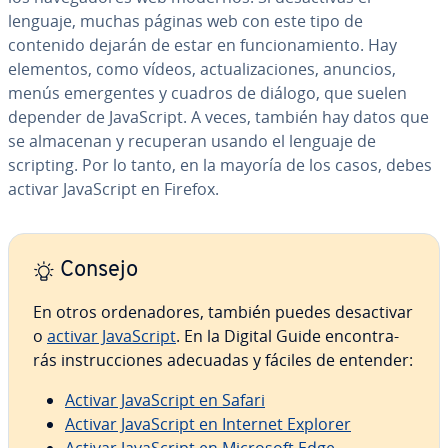
lenguaje, muchas páginas web con este tipo de
contenido dejarán de estar en fu­n­cio­na­mie­n­to. Hay
elementos, como vídeos, ac­tua­li­za­cio­nes, anuncios,
menús eme­r­ge­n­tes y cuadros de diálogo, que suelen
depender de Ja­va­S­cri­pt. A veces, también hay datos que
se almacenan y recuperan usando el lenguaje de
scripting. Por lo tanto, en la mayoría de los casos, debes
activar Ja­va­S­cri­pt en Firefox.
Consejo
En otros or­de­na­do­res, también puedes des­ac­ti­var
o
activar Ja­va­S­cri­pt
. En la Digital Guide en­co­n­tra­
rás in­s­tru­c­cio­nes adecuadas y fáciles de entender:
Activar Ja­va­S­cri­pt en Safari
Activar Ja­va­S­cri­pt en Internet Explorer