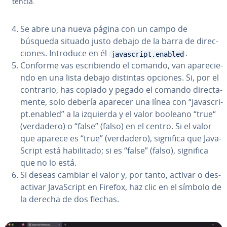
te­n­cia.
Se abre una nueva página con un campo de
búsqueda situado justo debajo de la barra de di­re­c­
cio­nes. Introduce en él
.
javascript.enabled
Conforme vas es­cri­bie­n­do el comando, van apa­re­cie­
n­do en una lista debajo distintas opciones. Si, por el
contrario, has copiado y pegado el comando di­re­c­ta­
me­n­te, solo debería aparecer una línea con “ja­va­s­cri­
pt.enabled” a la izquierda y el valor booleano “true“
(verdadero) o “false” (falso) en el centro. Si el valor
que aparece es “true” (verdadero), significa que Ja­va­
S­cri­pt está ha­bi­li­ta­do; si es “false” (falso), significa
que no lo está.
Si deseas cambiar el valor y, por tanto, activar o des­
ac­ti­var Ja­va­S­cri­pt en Firefox, haz clic en el símbolo de
la derecha de dos flechas.