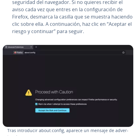
seguridad del navegador. Si no quieres recibir el
aviso cada vez que entres en la co­n­fi­gu­ra­ción de
Firefox, desmarca la casilla que se muestra haciendo
clic sobre ella. A co­n­ti­nua­ción, haz clic en “Aceptar el
riesgo y continuar” para seguir.
Tras in­tro­du­cir about:config, aparece un mensaje de ad­ve­r­