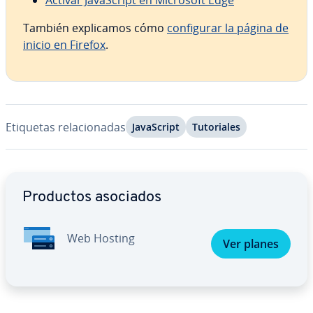
Activar Ja­va­S­cri­pt en Microsoft Edge
También ex­pli­ca­mos cómo
co­n­fi­gu­rar la página de
inicio en Firefox
.
Etiquetas re­la­cio­na­das
Ja­va­S­cri­pt
Tu­to­ria­les
Ir al menú principal
Productos asociados
Web Hosting
Ver planes