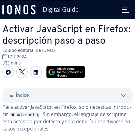
Digital Guide
Saltar al contenido principal
Activar Ja­va­S­cri­pt en Firefox:
de­s­cri­p­ción paso a paso
Equipo editorial de IONOS
17.7.2024
3 mins
Compartir Facebook
Compartir Twitter
Compartir LinkedIn
Índice
Para activar Ja­va­S­cri­pt en Firefox, solo necesitas in­tro­du­
cir
. Sin embargo, el lenguaje de scripting
about:config
está activado por defecto y solo debería des­ac­ti­var­se en
casos ex­ce­p­cio­na­les.