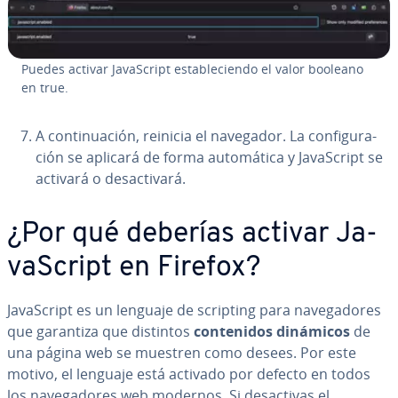
Puedes activar Ja­va­S­cri­pt es­ta­ble­cie­n­do el valor booleano
en true.
A co­n­ti­nua­ción, reinicia el navegador. La co­n­fi­gu­ra­
ción se aplicará de forma au­to­má­ti­ca y Ja­va­S­cri­pt se
activará o des­ac­ti­va­rá.
¿Por qué deberías activar Ja­
va­S­cri­pt en Firefox?
Ja­va­S­cri­pt es un lenguaje de scripting para na­ve­ga­do­res
que garantiza que distintos
co­n­te­ni­dos dinámicos
de
una página web se muestren como desees. Por este
motivo, el lenguaje está activado por defecto en todos
los na­ve­ga­do­res web modernos. Si des­ac­ti­vas el