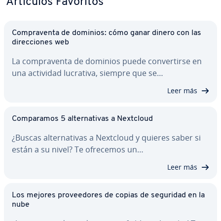
Artículos Favoritos
Co­m­pra­ve­n­ta de dominios: cómo ganar dinero con las
di­re­c­cio­nes web
La co­m­pra­ve­n­ta de dominios puede co­n­ve­r­ti­r­se en
una actividad lucrativa, siempre que se…
Leer más
Co­m­pa­ra­mos 5 al­te­r­na­ti­vas a Nextcloud
¿Buscas al­te­r­na­ti­vas a Nextcloud y quieres saber si
están a su nivel? Te ofrecemos un…
Leer más
Los mejores pro­vee­do­res de copias de seguridad en la
nube