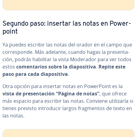
Segundo paso: insertar las notas en Po­we­r­
poi­nt
Ya puedes escribir las notas del orador en el campo que
co­rre­s­po­n­de. Más adelante, cuando hagas la pre­se­n­ta­
ción, podrás habilitar la vista Moderador para ver todos
estos
co­me­n­ta­rios sobre la dia­po­si­ti­va
.
Repite este
paso para cada dia­po­si­ti­va
.
Otra opción para insertar notas en Po­we­r­Poi­nt es la
vista de pre­se­n­ta­ción “Página de notas”
, que ofrece
más espacio para escribir las notas. Conviene uti­li­zar­la si
tienes previsto in­tro­du­cir largos fra­g­me­n­tos de texto en
las notas.