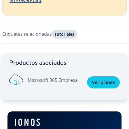
en Po­we­r­Poi­nt
.
Etiquetas re­la­cio­na­das
Tu­to­ria­les
Ir al menú principal
Productos asociados
Microsoft 365 Empresa
Ver planes