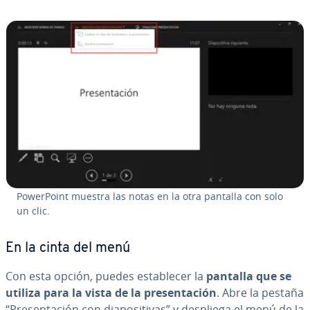
Po­we­r­Poi­nt muestra las notas en la otra pantalla con solo
un clic.
En la cinta del menú
Con esta opción, puedes es­ta­ble­cer la
pantalla que se
utiliza para la vista de la pre­se­n­ta­ción
. Abre la pestaña
“Pre­se­n­ta­ción con dia­po­si­ti­vas” y despliega el menú de la