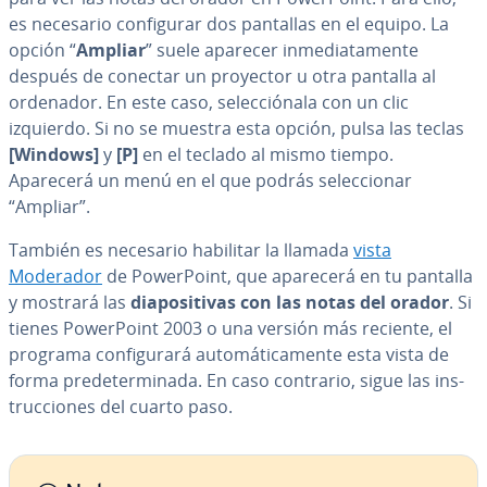
es necesario co­n­fi­gu­rar dos pantallas en el equipo. La
opción “
Ampliar
” suele aparecer in­me­dia­ta­me­n­te
después de conectar un proyector u otra pantalla al
ordenador. En este caso, se­le­c­ció­na­la con un clic
izquierdo. Si no se muestra esta opción, pulsa las teclas
[Windows]
y
[P]
en el teclado al mismo tiempo.
Aparecerá un menú en el que podrás se­le­c­cio­nar
“Ampliar”.
También es necesario habilitar la llamada
vista
Moderador
de Po­we­r­Poi­nt, que aparecerá en tu pantalla
y mostrará las
dia­po­si­ti­vas con las notas del orador
. Si
tienes Po­we­r­Poi­nt 2003 o una versión más reciente, el
programa co­n­fi­gu­ra­rá au­to­má­ti­ca­me­n­te esta vista de
forma pre­de­te­r­mi­na­da. En caso contrario, sigue las in­s­
tru­c­cio­nes del cuarto paso.