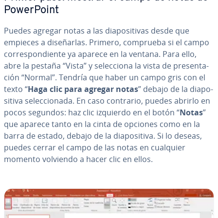
Po­we­r­Poi­nt
Puedes agregar notas a las dia­po­si­ti­vas desde que
empieces a di­se­ñar­las. Primero, comprueba si el campo
co­rre­s­po­n­die­n­te ya aparece en la ventana. Para ello,
abre la pestaña “Vista” y se­le­c­cio­na la vista de pre­se­n­ta­
ción “Normal”. Tendría que haber un campo gris con el
texto “
Haga clic para agregar notas
” debajo de la dia­po­
si­ti­va se­le­c­cio­na­da. En caso contrario, puedes abrirlo en
pocos segundos: haz clic izquierdo en el botón “
Notas
”
que aparece tanto en la cinta de opciones como en la
barra de estado, debajo de la dia­po­si­ti­va. Si lo deseas,
puedes cerrar el campo de las notas en cualquier
momento volviendo a hacer clic en ellos.