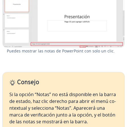
Puedes mostrar las notas de Po­we­r­Poi­nt con solo un clic.
Consejo
Si la opción “Notas” no está di­s­po­ni­ble en la barra
de estado, haz clic derecho para abrir el menú co­
n­te­x­tual y se­le­c­cio­na “Notas”. Aparecerá una
marca de ve­ri­fi­ca­ción junto a la opción, y el botón
de las notas se mostrará en la barra.