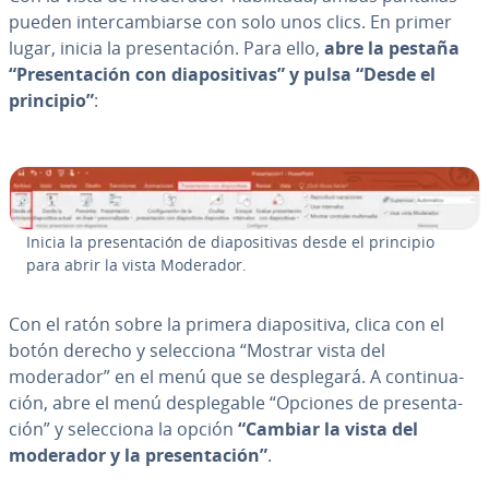
pueden in­te­r­ca­m­biar­se con solo unos clics. En primer
lugar, inicia la pre­se­n­ta­ción. Para ello,
abre la pestaña
“Pre­se­n­ta­ción con dia­po­si­ti­vas” y pulsa “Desde el
principio”
:
Inicia la pre­se­n­ta­ción de dia­po­si­ti­vas desde el principio
para abrir la vista Moderador.
Con el ratón sobre la primera dia­po­si­ti­va, clica con el
botón derecho y se­le­c­cio­na “Mostrar vista del
moderador” en el menú que se de­s­ple­ga­rá. A co­n­ti­nua­
ción, abre el menú de­s­ple­ga­ble “Opciones de pre­se­n­ta­
ción” y se­le­c­cio­na la opción
“Cambiar la vista del
moderador y la pre­se­n­ta­ción”
.