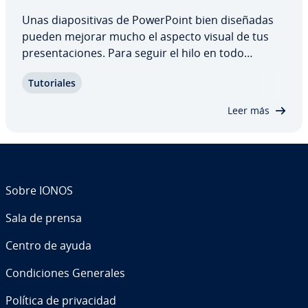
Unas dia­po­si­ti­vas de Po­we­r­Poi­nt bien diseñadas
pueden mejorar mucho el aspecto visual de tus
pre­se­n­ta­cio­nes. Para seguir el hilo en todo
momento y evitar quedarte en blanco durante el
Tu­to­ria­les
discurso, tienes la opción de añadir unas notas en
Po­we­r­Poi­nt que solo podrás ver tú cuando…
Leer más
Sobre IONOS
Sala de prensa
Centro de ayuda
Co­n­di­cio­nes Generales
Política de pri­va­ci­dad