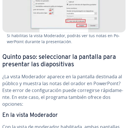
Si habilitas la vista Moderador, podrás ver tus notas en Po­
we­r­Poi­nt durante la pre­se­n­ta­ción.
Quinto paso: se­le­c­cio­nar la pantalla para
presentar las dia­po­si­ti­vas
¿La vista Moderador aparece en la pantalla destinada al
público y muestra las notas del orador en Po­we­r­Poi­nt?
Este error de co­n­fi­gu­ra­ción puede co­rre­gi­r­se rá­pi­da­me­
n­te. En este caso, el programa también ofrece dos
opciones:
En la vista Moderador
Con la vista de moderador ha­bi­li­ta­da, ambas pantallas