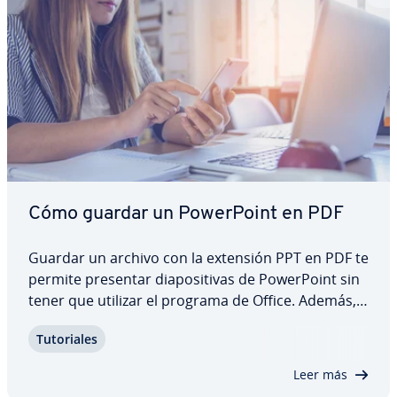
Cómo guardar un Po­we­r­Poi­nt en PDF
Guardar un archivo con la extensión PPT en PDF te
permite presentar dia­po­si­ti­vas de Po­we­r­Poi­nt sin
tener que utilizar el programa de Office. Además,
los archivos en PDF (del inglés ) se pueden
Tu­to­ria­les
mostrar en cualquier sistema operativo que tenga
instalado un lector de este formato.…
Leer más