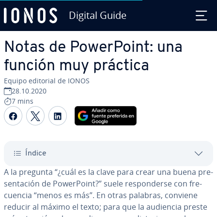
Digital Guide
Saltar al contenido principal
Notas de Po­we­r­Poi­nt: una
función muy práctica
Equipo editorial de IONOS
28.10.2020
7 mins
Compartir Facebook
Compartir Twitter
Compartir LinkedIn
Índice
A la pregunta “¿cuál es la clave para crear una buena pre­
se­n­ta­ción de Po­we­r­Poi­nt?” suele re­s­po­n­de­r­se con fre­
cue­n­cia “menos es más”. En otras palabras, conviene
reducir al máximo el texto; para que la audiencia preste