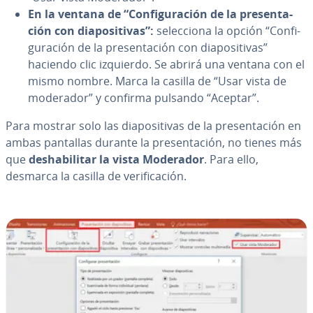
En la ventana de “Co­n­fi­gu­ra­ción de la pre­se­n­ta­
ción con dia­po­si­ti­vas”:
se­le­c­cio­na la opción “Co­n­fi­
gu­ra­ción de la pre­se­n­ta­ción con dia­po­si­ti­vas”
haciendo clic izquierdo. Se abrirá una ventana con el
mismo nombre. Marca la casilla de “Usar vista de
moderador” y confirma pulsando “Aceptar”.
Para mostrar solo las dia­po­si­ti­vas de la pre­se­n­ta­ción en
ambas pantallas durante la pre­se­n­ta­ción, no tienes más
que
des­ha­bi­li­tar la vista Moderador
. Para ello,
desmarca la casilla de ve­ri­fi­ca­ción.