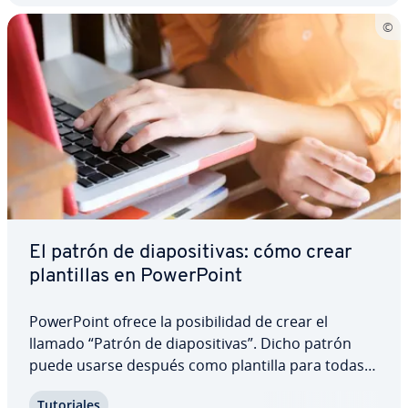
El patrón de dia­po­si­ti­vas: cómo crear
pla­n­ti­llas en Po­we­r­Poi­nt
Po­we­r­Poi­nt ofrece la po­si­bi­li­dad de crear el
llamado “Patrón de dia­po­si­ti­vas”. Dicho patrón
puede usarse después como plantilla para todas
las dia­po­si­ti­vas po­s­te­rio­res de la pre­se­n­ta­ción.
Tu­to­ria­les