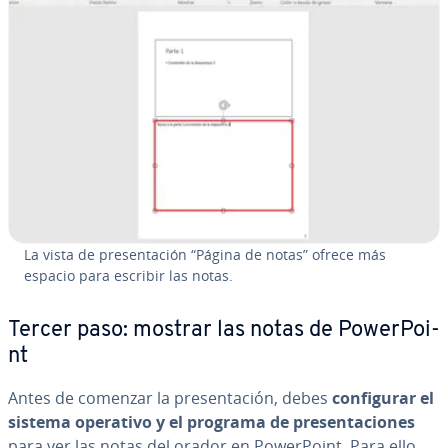
La vista de pre­se­n­ta­ción “Página de notas” ofrece más
espacio para escribir las notas.
Tercer paso: mostrar las notas de Po­we­r­Poi­
nt
Antes de comenzar la pre­se­n­ta­ción, debes
co­n­fi­gu­rar
el
sistema operativo y el programa de pre­se­n­ta­cio­nes
para ver las notas del orador en Po­we­r­Poi­nt. Para ello,