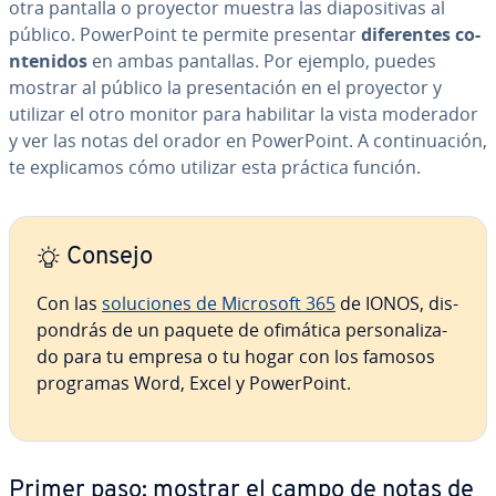
otra pantalla o proyector muestra las dia­po­si­ti­vas al
público. Po­we­r­Poi­nt te permite presentar
di­fe­re­n­tes
co­
n­te­ni­dos
en ambas pantallas. Por ejemplo, puedes
mostrar al público la pre­se­n­ta­ción en el proyector y
utilizar el otro monitor para habilitar la vista moderador
y ver las notas del orador en Po­we­r­Poi­nt. A co­n­ti­nua­ción,
te ex­pli­ca­mos cómo utilizar esta práctica función.
Consejo
Con las
so­lu­cio­nes de Microsoft 365
de IONOS, di­s­
po­n­drás de un paquete de ofimática pe­r­so­na­li­za­
do para tu empresa o tu hogar con los famosos
programas Word, Excel y Po­we­r­Poi­nt.
Primer paso: mostrar el campo de notas de