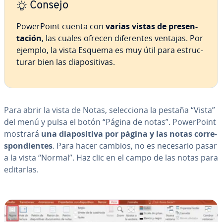
Consejo
Po­we­r­Poi­nt cuenta con
varias vistas de pre­se­n­
ta­ción
, las cuales ofrecen di­fe­re­n­tes ventajas. Por
ejemplo, la vista Esquema es muy útil para es­tru­c­
tu­rar bien las dia­po­si­ti­vas.
Para abrir la vista de Notas, se­le­c­cio­na la pestaña “Vista”
del menú y pulsa el botón “Página de notas”. Po­we­r­Poi­nt
mostrará
una dia­po­si­ti­va por página y las notas co­rre­
s­po­n­die­n­tes
. Para hacer cambios, no es necesario pasar
a la vista “Normal”. Haz clic en el campo de las notas para
editarlas.