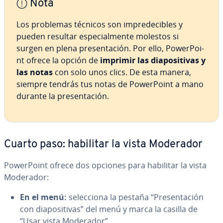
Nota
Los problemas técnicos son im­pre­de­ci­bles y
pueden resultar es­pe­cia­l­me­n­te molestos si
surgen en plena pre­se­n­ta­ción. Por ello, Po­we­r­Poi­
nt ofrece la opción de
imprimir las dia­po­si­ti­vas y
las notas
con solo unos clics. De esta manera,
siempre tendrás tus notas de Po­we­r­Poi­nt a mano
durante la pre­se­n­ta­ción.
Cuarto paso: habilitar la vista Moderador
Po­we­r­Poi­nt ofrece dos opciones para habilitar la vista
Moderador:
En el menú:
se­le­c­cio­na la pestaña “Pre­se­n­ta­ción
con dia­po­si­ti­vas” del menú y marca la casilla de
“Usar vista Moderador”.