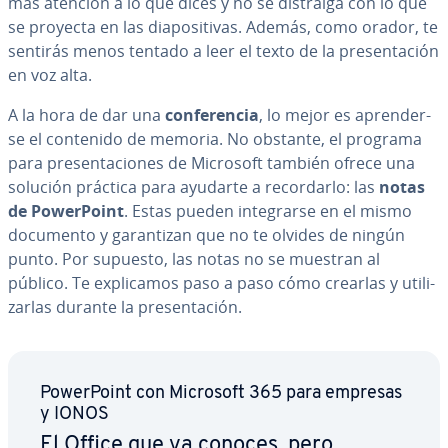
más atención a lo que dices y no se distraiga con lo que
se proyecta en las dia­po­si­ti­vas. Además, como orador, te
sentirás menos tentado a leer el texto de la pre­se­n­ta­ción
en voz alta.
A la hora de dar una
co­n­fe­re­n­cia
, lo mejor es apre­n­de­r­
se el contenido de memoria. No obstante, el programa
para pre­se­n­ta­cio­nes de Microsoft también ofrece una
solución práctica para ayudarte a re­co­r­dar­lo: las
notas
de Po­we­r­Poi­nt
. Estas pueden in­te­grar­se en el mismo
documento y ga­ra­n­ti­zan que no te olvides de ningún
punto. Por supuesto, las notas no se muestran al
público. Te ex­pli­ca­mos paso a paso cómo crearlas y uti­li­
zar­las durante la pre­se­n­ta­ción.
Po­we­r­Poi­nt con Microsoft 365 para empresas
y IONOS
El Office que ya conoces, pero