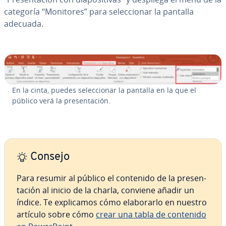
categoría “Monitores” para se­le­c­cio­nar la pantalla
adecuada.
En la cinta, puedes se­le­c­cio­nar la pantalla en la que el
público verá la pre­se­n­ta­ción.
Consejo
Para resumir al público el contenido de la pre­se­n­
ta­ción al inicio de la charla, conviene añadir un
índice. Te ex­pli­ca­mos cómo ela­bo­rar­lo en nuestro
artículo sobre cómo
crear una tabla de contenido