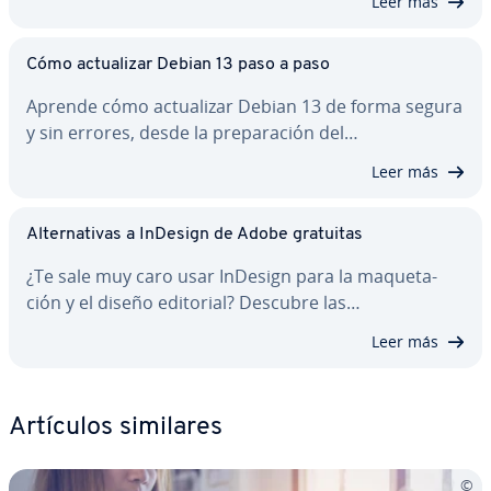
Leer más
Cómo ac­tua­li­zar Debian 13 paso a paso
Aprende cómo ac­tua­li­zar Debian 13 de forma segura
y sin errores, desde la pre­pa­ra­ción del…
Leer más
Al­te­r­na­ti­vas a InDesign de Adobe gratuitas
¿Te sale muy caro usar InDesign para la ma­que­ta­
ción y el diseño editorial? Descubre las…
Leer más
Artículos similares