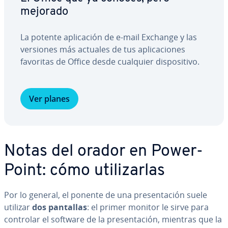
mejorado
La potente apli­ca­ción de e-mail Exchange y las
versiones más actuales de tus apli­ca­cio­nes
favoritas de Office desde cualquier di­s­po­si­ti­vo.
Ver planes
Notas del orador en Po­we­r­
Poi­nt: cómo uti­li­zar­las
Por lo general, el ponente de una pre­se­n­ta­ción suele
utilizar
dos pantallas
: el primer monitor le sirve para
controlar el software de la pre­se­n­ta­ción, mientras que la