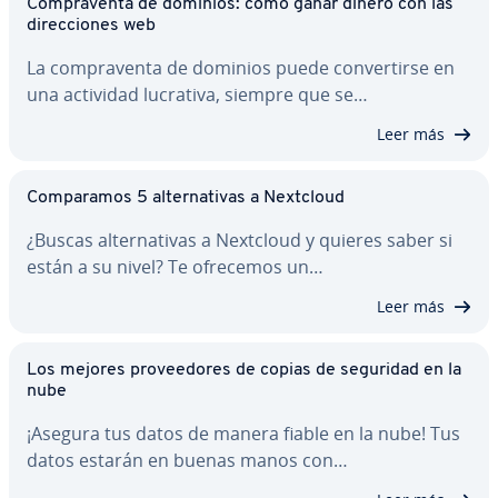
Co­m­pra­ve­n­ta de dominios: cómo ganar dinero con las
di­re­c­cio­nes web
La co­m­pra­ve­n­ta de dominios puede co­n­ve­r­ti­r­se en
una actividad lucrativa, siempre que se…
Leer más
Co­m­pa­ra­mos 5 al­te­r­na­ti­vas a Nextcloud
¿Buscas al­te­r­na­ti­vas a Nextcloud y quieres saber si
están a su nivel? Te ofrecemos un…
Leer más
Los mejores pro­vee­do­res de copias de seguridad en la
nube
¡Asegura tus datos de manera fiable en la nube! Tus
datos estarán en buenas manos con…