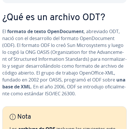
¿Qué es un archivo ODT?
El
formato de texto
Ope­n­Do­cu­me­nt
, abreviado ODT,
nació con el de­sa­rro­llo del formato Ope­n­Do­cu­me­nt
(ODF). El formato ODF lo creó Sun Mi­cro­s­y­s­te­ms y luego
lo cogió la ONG OASIS (Or­ga­ni­za­tion for the Ad­va­n­ce­me­
nt of Stru­c­tu­red In­fo­r­ma­tion Standards) para no­r­ma­li­zar­
lo y seguir de­sa­rro­llá­n­do­lo como formato de archivo de
código abierto. El grupo de trabajo Ope­nO­f­fi­ce-XML,
fundado en 2002 por OASIS, programó el ODF sobre
una
base de
XML
. En el año 2006, ODF se introdujo ofi­cia­l­me­
n­te como estándar ISO/IEC 26300.
Nota