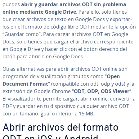
puedes
abrir y guardar archivos ODT sin problema
online mediante Google Drive
. Para ello, solo tienes
que crear archivos de texto en Google Docs y ex­po­r­tar­
los en el formato de código libre ODT mediante la opción
“Guardar como”. Para cargar archivos ODT en Google
Docs, solo tienes que cargar el archivo co­rre­s­po­n­die­n­te
en Google Drive y hacer clic con el botón derecho del
ratón para abrirlo en Google Docs.
Otras al­te­r­na­ti­vas para abrir archivos ODT online son
programas de vi­sua­li­za­ción gratuitos como “
Open
Document Format
” (co­m­pa­ti­ble con odt, odp y ods) y la
extensión de Google Chrome “
ODT, ODP, ODS Viewer
”.
El vi­sua­li­za­dor te permite cargar, abrir online, convertir a
PDF y guardar en tu di­s­po­si­ti­vo cualquier archivo ODT
con un tamaño igual o inferior a 15 MB.
Abrir archivos del formato