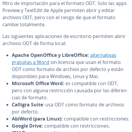
filtro de im­po­r­ta­ción para el formato ODT. Solo las apps
Preview y TextEdit de Apple permiten abrir y editar
archivos ODT, pero con el riesgo de que el formato
cambie to­ta­l­me­n­te.
Las si­guie­n­tes apli­ca­cio­nes de es­cri­to­rio permiten abrir
archivos ODT de forma local:
Apache Ope­nO­f­fi­ce y Li­breO­f­fi­ce:
al­te­r­na­ti­vas
gratuitas a Word
sin licencia que usan el formato
ODT como formato de archivo por defecto y están
di­s­po­ni­bles para Windows, Linux y Mac.
Microsoft Office Word:
es co­m­pa­ti­ble con ODT,
pero con alguna re­s­tri­c­ción causada por las di­fe­re­n­
cias de formato.
Calligra Suite
: usa ODT como formato de archivos
por defecto.
AbiWord (para Linux):
co­m­pa­ti­ble con re­s­tri­c­cio­nes.
Google Drive:
co­m­pa­ti­ble con re­s­tri­c­cio­nes.