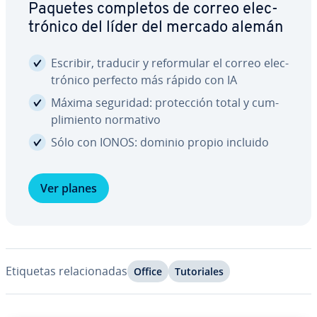
Paquetes completos de correo ele­c­
tró­ni­co del líder del mercado alemán
Escribir, traducir y re­fo­r­mu­lar el correo ele­c­
tró­ni­co perfecto más rápido con IA
Máxima seguridad: pro­te­c­ción total y cu­m­
pli­mie­n­to normativo
Sólo con IONOS: dominio propio incluido
Ver planes
Etiquetas re­la­cio­na­das
Office
Tu­to­ria­les