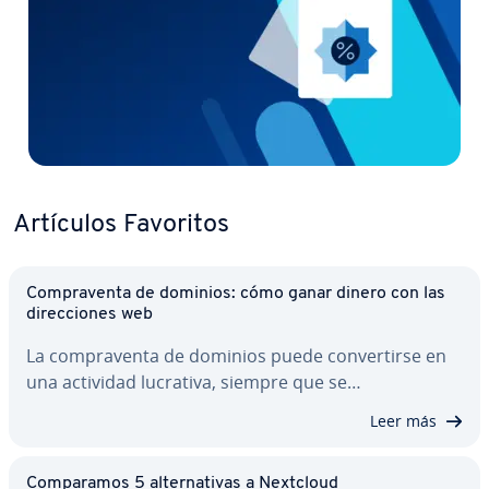
Artículos Favoritos
Co­m­pra­ve­n­ta de dominios: cómo ganar dinero con las
di­re­c­cio­nes web
La co­m­pra­ve­n­ta de dominios puede co­n­ve­r­ti­r­se en
una actividad lucrativa, siempre que se…
Leer más
Co­m­pa­ra­mos 5 al­te­r­na­ti­vas a Nextcloud