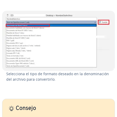
Se­le­c­cio­na el tipo de formato deseado en la de­no­mi­na­ción
del archivo para co­n­ve­r­ti­r­lo.
Consejo