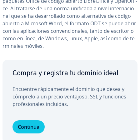
paquetes Office de código abierto Li­breO­f­fi­ce y Ope­nO­f­fi­
ce. Al tratarse de una norma unificada a nivel in­te­r­na­cio­
nal que se ha de­sa­rro­lla­do como al­te­r­na­ti­va de código
abierto a Microsoft Word, el formato ODT se puede abrir
con las apli­ca­cio­nes co­n­ve­n­cio­na­les, tanto de es­cri­to­rio
como en línea, de Windows, Linux, Apple, así como de te­
r­mi­na­les móviles.
Compra y registra tu dominio ideal
Encuentre rá­pi­da­me­n­te el dominio que desea y
cómprelo a un precio ventajoso. SSL y funciones
pro­fe­sio­na­les incluidas.
Continúa