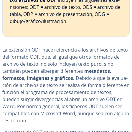
Los
archivos
de ODF
incluyen las si­guie­n­tes ex­te­
n­sio­nes: ODT = archivo de texto, ODS = archivo de
tabla, ODP = archivo de pre­se­n­ta­ción, ODG =
dibujo/gráfico/ilu­s­tra­ción.
La extensión ODT hace re­fe­re­n­cia a los archivos de texto
del formato ODF, que, al igual que otros formatos de
archivo de texto, no solo incluyen texto puro, sino
también pueden albergar di­fe­re­n­tes
metadatos,
formatos, imágenes y gráficos.
Debido a que la eva­lua­
ción de archivos de texto se realiza de forma diferente en
función el programa de pro­ce­sa­mie­n­to de textos,
pueden surgir di­ve­r­ge­n­cias al abrir un archivo ODT en
Word. Por norma general, los ficheros ODT suelen ser
co­m­pa­ti­bles con Microsoft Word, aunque sea con alguna
re­s­tri­c­ción.