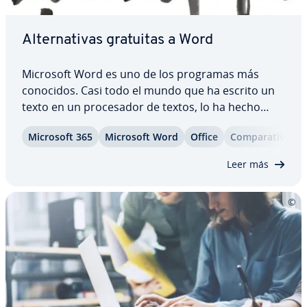
Al­te­r­na­ti­vas gratuitas a Word
Microsoft Word es uno de los programas más
conocidos. Casi todo el mundo que ha escrito un
texto en un pro­ce­sa­dor de textos, lo ha hecho
alguna vez en Word. Además, son muchas las
Microsoft 365
Microsoft Word
Office
Co­m­pa­ra­ti­va
empresas que trabajan con él. No obstante, hay
quienes co­n­si­de­ran su precio demasiado alto para
Leer más
el…