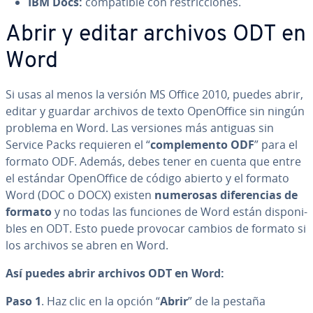
IBM Docs:
co­m­pa­ti­ble con re­s­tri­c­cio­nes.
Abrir y editar archivos ODT en
Word
Si usas al menos la versión MS Office 2010, puedes abrir,
editar y guardar archivos de texto Ope­nO­f­fi­ce sin ningún
problema en Word. Las versiones más antiguas sin
Service Packs requieren el “
co­m­ple­me­n­to ODF
” para el
formato ODF. Además, debes tener en cuenta que entre
el estándar Ope­nO­f­fi­ce de código abierto y el formato
Word (DOC o DOCX) existen
numerosas di­fe­re­n­cias de
formato
y no todas las funciones de Word están di­s­po­ni­
bles en ODT. Esto puede provocar cambios de formato si
los archivos se abren en Word.
Así puedes abrir archivos ODT en Word:
Paso 1
. Haz clic en la opción “
Abrir
” de la pestaña