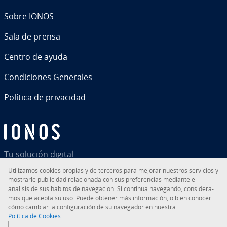
Sobre IONOS
Sala de prensa
Centro de ayuda
Co­n­di­cio­nes Generales
Política de pri­va­ci­dad
Tu solución digital
Uti­li­za­mos cookies propias y de terceros para mejorar nuestros servicios y
mostrarle pu­bli­ci­dad re­la­cio­na­da con sus pre­fe­re­n­cias mediante el
análisis de sus hábitos de na­ve­ga­ción. Si continua navegando, co­n­si­de­ra­
mos que acepta su uso. Puede obtener más in­fo­r­ma­ción, o bien conocer
RSS
LinkedIn
tiktok
Instagram
Facebook
YouTube
cómo cambiar la co­n­fi­gu­ra­ción de su navegador en nuestra.
Política de Cookies.
© 2026
IONOS Inc.