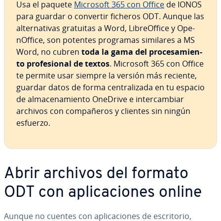
Usa el paquete
Microsoft 365 con Office
de IONOS
para guardar o convertir ficheros ODT.
Aunque las
al­te­r­na­ti­vas gratuitas a Word, Li­breO­f­fi­ce y Ope­
nO­f­fi­ce, son potentes programas similares a MS
Word, no cubren
toda la gama
del pro­ce­sa­mie­n­
to pro­fe­sio­nal de textos
. Microsoft 365 con Office
te permite usar siempre la versión más reciente,
guardar datos de forma ce­n­tra­li­za­da en tu espacio
de al­ma­ce­na­mie­n­to OneDrive e in­te­r­ca­m­biar
archivos con co­m­pa­ñe­ros y clientes sin ningún
esfuerzo.
Abrir archivos del formato
ODT con apli­ca­cio­nes online
Aunque no cuentes con apli­ca­cio­nes de es­cri­to­rio,