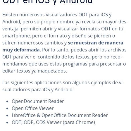
ODT en iOS y Android
Existen numerosos vi­sua­li­za­do­res ODT para iOS y
Android, pero su propio nombre ya revela su mayor de­s­
ve­n­ta­ja: permiten abrir y vi­sua­li­zar formatos ODT en tu
sma­r­t­pho­ne, pero el formato y diseño se pierden o
sufren numerosos cambios y
se muestran de manera
muy deformada
. Por lo tanto, puedes abrir los archivos
ODT para ver el contenido de los textos, pero no re­co­
me­n­da­mos que uses estos programas para presentar o
editar textos ya ma­que­ta­dos.
Las si­guie­n­tes apli­ca­cio­nes son algunos ejemplos de vi­
sua­li­za­do­res para iOS y Android:
Ope­n­Do­cu­me­nt Reader
Open Office Viewer
Li­breO­f­fi­ce & Ope­nO­f­fi­ce Document Reader
ODT, ODP, ODS Viewer (para Chrome)