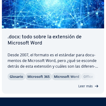
.docx: todo sobre la extensión de
Microsoft Word
Desde 2007, el formato es el estándar para do­cu­
me­n­tos de Microsoft Word, pero ¿qué se esconde
detrás de esta extensión y cuáles son las di­fe­re­n­
cias respecto al anterior formato ? Te ex­pli­ca­mos
Glosario
Microsoft 365
Microsoft Word
Office
las pa­r­ti­cu­la­ri­da­des de este tipo de archivo y con
qué programas —además de Microsoft…
Leer más