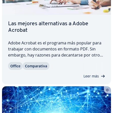
Las mejores al­te­r­na­ti­vas a Adobe
Acrobat
Adobe Acrobat es el programa más popular para
trabajar con do­cu­me­n­tos en formato PDF. Sin
embargo, hay razones para de­ca­n­tar­se por otros
programas con funciones similares. Algunos
Office
Co­m­pa­ra­ti­va
usuarios no necesitan tantas he­rra­mie­n­tas, o bien
prefieren una solución más económica. En
Leer más
nuestra…