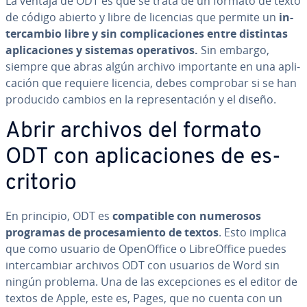
La ventaja de ODT es que se trata de un formato de texto
de código abierto y libre de licencias que permite un
in­
te­r­ca­m­bio libre y sin co­m­pli­ca­cio­nes entre distintas
apli­ca­cio­nes y sistemas ope­ra­ti­vos.
Sin embargo,
siempre que abras algún archivo im­po­r­ta­n­te en una apli­
ca­ción que requiere licencia, debes comprobar si se han
producido cambios en la re­pre­se­n­ta­ción y el diseño.
Abrir archivos del formato
ODT con apli­ca­cio­nes de es­
cri­to­rio
En principio, ODT es
co­m­pa­ti­ble con numerosos
programas de pro­ce­sa­mie­n­to de textos
. Esto implica
que como usuario de Ope­nO­f­fi­ce o Li­breO­f­fi­ce puedes
in­te­r­ca­m­biar archivos ODT con usuarios de Word sin
ningún problema. Una de las ex­ce­p­cio­nes es el editor de
textos de Apple, este es, Pages, que no cuenta con un