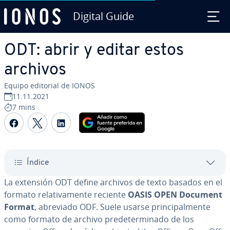
Digital Guide
Saltar al contenido principal
ODT: abrir y editar estos
archivos
Equipo editorial de IONOS
11.11.2021
7 mins
Compartir Facebook
Compartir Twitter
Compartir LinkedIn
Índice
La extensión ODT define archivos de texto basados en el
formato re­la­ti­va­me­n­te reciente
OASIS OPEN Document
Format
, abreviado ODF. Suele usarse pri­n­ci­pa­l­me­n­te
como formato de archivo pre­de­te­r­mi­na­do de los