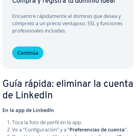
Compra y registra tu dominio ideal
Encuentre rá­pi­da­me­n­te el dominio que desea y
cómprelo a un precio ventajoso. SSL y funciones
pro­fe­sio­na­les incluidas.
Continúa
Guía rápida: eliminar la cuenta
de LinkedIn
En la app de LinkedIn
Toca la foto de perfil en la app.
Ve a “Co­n­fi­gu­ra­ción” y a “
Pre­fe­re­n­cias de cuenta
”.