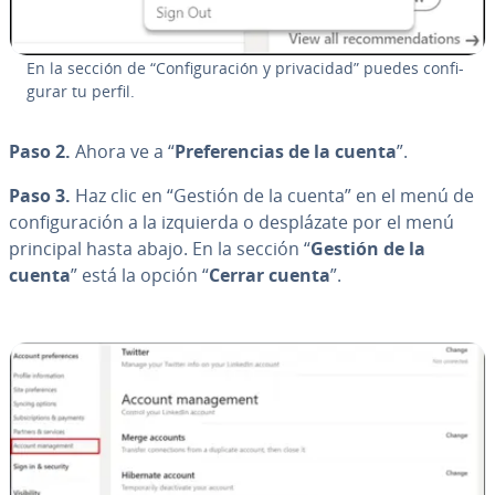
En la sección de “Co­n­fi­gu­ra­ción y pri­va­ci­dad” puedes co­n­fi­
gu­rar tu perfil.
Paso 2.
Ahora ve a “
Pre­fe­re­n­cias de la cuenta
”.
Paso 3.
Haz clic en “Gestión de la cuenta” en el menú de
co­n­fi­gu­ra­ción a la izquierda o de­s­plá­za­te por el menú
principal hasta abajo. En la sección “
Gestión de la
cuenta
” está la opción “
Cerrar cuenta
”.