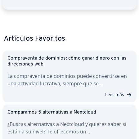
Artículos Favoritos
Co­m­pra­ve­n­ta de dominios: cómo ganar dinero con las
di­re­c­cio­nes web
La co­m­pra­ve­n­ta de dominios puede co­n­ve­r­ti­r­se en
una actividad lucrativa, siempre que se…
Leer más
Co­m­pa­ra­mos 5 al­te­r­na­ti­vas a Nextcloud
¿Buscas al­te­r­na­ti­vas a Nextcloud y quieres saber si
están a su nivel? Te ofrecemos un…