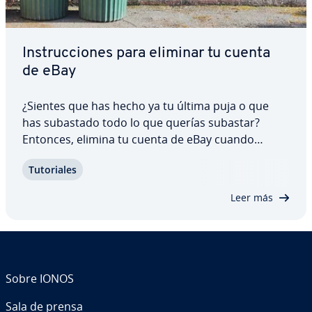
In­s­tru­c­cio­nes para eliminar tu cuenta
de eBay
¿Sientes que has hecho ya tu última puja o que
has subastado todo lo que querías subastar?
Entonces, elimina tu cuenta de eBay cuando
quieras. Sin embargo, recuerda que no debes
Tu­to­ria­les
tener pagos, tasas ni pujas pe­n­die­n­tes y que todas
las su­s­cri­p­cio­nes a tiendas tienen que haber
Leer más
sido…
Sobre IONOS
Sala de prensa