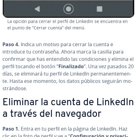
La opción para cerrar el perfil de LinkedIn se encuentra en
el punto de “Cerrar cuenta” del menú.
Paso 4.
Indica un motivo para cerrar la cuenta e
introduce tu co­n­tra­se­ña. Ahora marca la casilla para
confirmar que has entendido las co­n­di­cio­nes y elimina el
perfil tocando el botón “
Fi­na­li­za­do
”. Una vez pasados 20
días, se eliminará tu perfil de LinkedIn pe­r­ma­ne­n­te­me­n­
te. Hasta ese momento, los datos públicos seguirán mo­
s­trá­n­do­se.
Eliminar la cuenta de LinkedIn
a través del navegador
Paso 1.
Entra en tu perfil en la página de LinkedIn. Haz
clic en la foto de perfil y ve a “
Co­n­fi­gu­ra­ción y pri­va­ci­