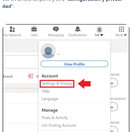
dad
”.