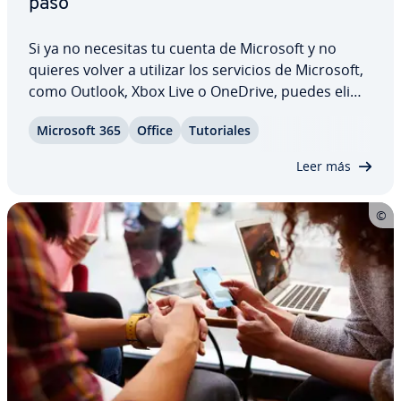
paso
Si ya no necesitas tu cuenta de Microsoft y no
quieres volver a utilizar los servicios de Microsoft,
como Outlook, Xbox Live o OneDrive, puedes eli­mi­
nar­la en pocos pasos. En nuestro artículo te
Microsoft 365
Office
Tu­to­ria­les
mostramos cómo eliminar tu cuenta de Microsoft
a través del navegador o de la app y te…
Leer más