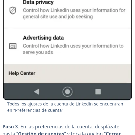
Todos los ajustes de la cuenta de LinkedIn se en­cue­n­tran
en “Pre­fe­re­n­cias de cuenta”
Paso 3.
En las pre­fe­re­n­cias de la cuenta, de­s­plá­za­te
hasta “
Gestión de cuentas
” y toca la opción “
Cerrar