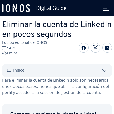
Digital Guide
Saltar al contenido principal
Eliminar la cuenta de LinkedIn
en pocos segundos
Equipo editorial de IONOS
Compartir 
Compar
C
7.4.2022
4 mins
Índice
Para eliminar la cuenta de LinkedIn solo son ne­ce­sa­rios
unos pocos pasos. Tienes que abrir la co­n­fi­gu­ra­ción del
perfil y acceder a la sección de gestión de la cuenta.