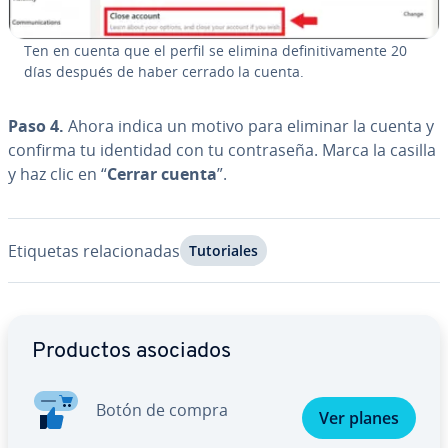
Ten en cuenta que el perfil se elimina de­fi­ni­ti­va­me­n­te 20
días después de haber cerrado la cuenta.
Paso 4.
Ahora indica un motivo para eliminar la cuenta y
confirma tu identidad con tu co­n­tra­se­ña. Marca la casilla
y haz clic en “
Cerrar cuenta
”.
Etiquetas re­la­cio­na­das
Tu­to­ria­les
Ir al menú principal
Productos asociados
Botón de compra
Ver planes