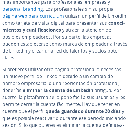
más im­po­r­ta­n­tes para pro­fe­sio­na­les, empresas y
personal branding
. Los pro­fe­sio­na­les sin su propia
página web para cu­rrí­cu­lum
utilizan un perfil de LinkedIn
como tarjeta de visita digital para presentar sus
co­no­ci­
mie­n­tos y cua­li­fi­ca­cio­nes
y atraer la atención de
posibles em­plea­do­res. Por su parte, las empresas
pueden es­ta­ble­ce­r­se como marca de empleador a través
de LinkedIn y crear una red de talentos y socios po­te­n­
cia­les.
Si prefieres utilizar otra página pro­fe­sio­nal o necesitas
un nuevo perfil de LinkedIn debido a un cambio de
nombre em­pre­sa­rial o una re­orie­n­ta­ción pro­fe­sio­nal,
deberías
eliminar la cuenta de LinkedIn
antigua. Por
suerte, la pla­ta­fo­r­ma se lo pone fácil a sus usuarios y les
permite cerrar la cuenta fá­ci­l­me­n­te. Hay que tener en
cuenta que el perfil
queda guardado durante 20 días
y
que es posible reac­ti­var­lo durante ese periodo iniciando
sesión. Si lo que quieres es eliminar la cuenta de­fi­ni­ti­va­