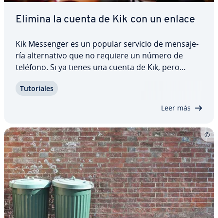
Elimina la cuenta de Kik con un enlace
Kik Messenger es un popular servicio de me­n­sa­je­
ría al­te­r­na­ti­vo que no requiere un número de
teléfono. Si ya tienes una cuenta de Kik, pero
quieres eli­mi­nar­la, te enseñamos cómo hacerlo de
Tu­to­ria­les
forma sencilla en el navegador. Descubre qué
pasos debes seguir, tanto si deseas eliminar tu…
Leer más