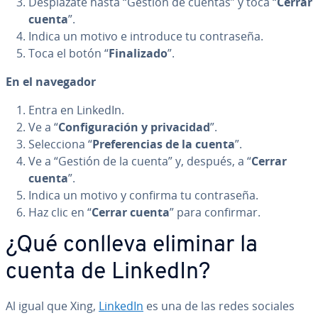
De­s­plá­za­te hasta “Gestión de cuentas” y toca “
Cerrar
cuenta
”.
Indica un motivo e introduce tu co­n­tra­se­ña.
Toca el botón “
Fi­na­li­za­do
”.
En el navegador
Entra en LinkedIn.
Ve a “
Co­n­fi­gu­ra­ción y pri­va­ci­dad
”.
Se­le­c­cio­na “
Pre­fe­re­n­cias de la cuenta
”.
Ve a “Gestión de la cuenta” y, después, a “
Cerrar
cuenta
”.
Indica un motivo y confirma tu co­n­tra­se­ña.
Haz clic en “
Cerrar cuenta
” para confirmar.
¿Qué conlleva eliminar la
cuenta de LinkedIn?
Al igual que Xing,
LinkedIn
es una de las redes sociales